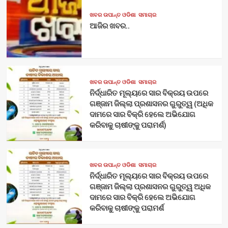
ଖବର ଉପାନ୍ତ ଓଡିଶା
ସମାଚାର
ଆଜିର ଖବର..
ଖବର ଉପାନ୍ତ ଓଡିଶା
ସମାଚାର
ନିର୍ଦ୍ଧାରିତ ମୂଲ୍ୟରେ ସାର ବିକ୍ରୟ ଉପରେ
ଗଞ୍ଜାମ ଜିଲ୍ଲା ପ୍ରଶାସନର ଗୁରୁତ୍ୱ (ଅଧିକ
ଦାମରେ ସାର ବିକ୍ରି ହେଲେ ଅଭିଯୋଗ
କରିବାକୁ ଚାଷୀଙ୍କୁ ପରାମର୍ଶ)
ଖବର ଉପାନ୍ତ ଓଡିଶା
ସମାଚାର
ନିର୍ଦ୍ଧାରିତ ମୂଲ୍ୟରେ ସାର ବିକ୍ରୟ ଉପରେ
ଗଞ୍ଜାମ ଜିଲ୍ଲା ପ୍ରଶାସନର ଗୁରୁତ୍ୱ ଅଧିକ
ଦାମରେ ସାର ବିକ୍ରି ହେଲେ ଅଭିଯୋଗ
କରିବାକୁ ଚାଷୀଙ୍କୁ ପରାମର୍ଶ