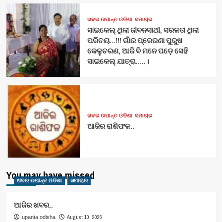
ଖବର ଉପାନ୍ତ ଓଡିଶା
ସମାଚାର
ସାଇକେଲ୍ ଥିଲା ଜୀବନସାଥୀ, ସରଳତା ଥିଲା
ପରିଚୟ…!!! ଗାଁର ପ୍ରେରଣା ପୁରୁଷ
କେଳୁଚରଣ, ଆଜି ବି ମନେ ପଡ଼େ ସେହି
ସାଇକେଲ୍ ଯାତ୍ରା…..।
ଖବର ଉପାନ୍ତ ଓଡିଶା
ସମାଚାର
ଆଜିର ରାଶିଫଳ..
You may have missed
ଖବର ଉପାନ୍ତ ଓଡିଶା
ସମାଚାର
ଆଜିର ଖବର..
August 10, 2026
upanta odisha