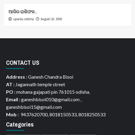
ଆଜିର ରାଶିଫଳ..
August 10, 2026
upanta odisha
CONTACT US
Address :
Ganesh Chandra Bisoi
AT :
Jagannath temple street
PO :
mohana gajapati pin 761015 odisha.
Email :
ganeshbisoi010@gmail.com ,
ganeshbisoi15@gmail.com
Mob :
9437620700, 8018150533, 8018250533
Categories