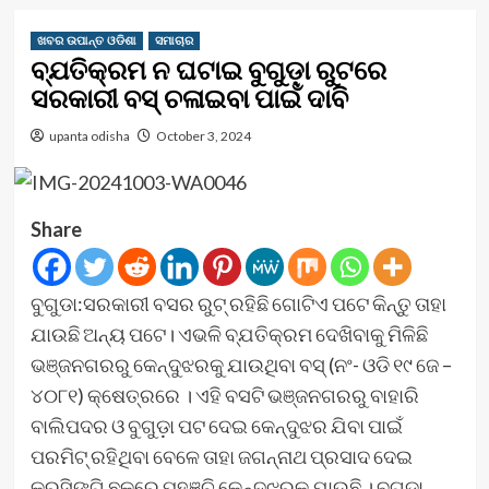
ଖବର ଉପାନ୍ତ ଓଡିଶା
ସମାଚାର
ବ୍ଯତିକ୍ରମ ନ ଘଟାଇ ବୁଗୁଡ଼ା ରୁଟରେ
ସରକାରୀ ବସ୍ ଚଳାଇବା ପାଇଁ ଦାବି
upanta odisha
October 3, 2024
Share
ବୁଗୁଡା:ସରକାରୀ ବସର ରୁଟ୍ ରହିଛି ଗୋଟିଏ ପଟେ କିନ୍ତୁ ତାହା
ଯାଉଛି ଅନ୍ୟ ପଟେ। ଏଭଳି ବ୍ଯତିକ୍ରମ ଦେଖିବାକୁ ମିଳିଛି
ଭଞ୍ଜନଗରରୁ କେନ୍ଦୁଝରକୁ ଯାଉଥିବା ବସ୍ (ନଂ- ଓଡି ୧୯ ଜେ –
୪୦୮୧) କ୍ଷେତ୍ରରେ । ଏହି ବସଟି ଭଞ୍ଜନଗରରୁ ବାହାରି
ବାଲିପଦର ଓ ବୁଗୁଡ଼ା ପଟ ଦେଇ କେନ୍ଦୁଝର ଯିବା ପାଇଁ
ପରମିଟ୍ ରହିଥିବା ବେଳେ ତାହା ଜଗନ୍ନାଥ ପ୍ରସାଦ ଦେଇ
କରସିଙ୍ଗି ଛକରେ ପହଞ୍ଚି କେନ୍ଦୁଝରକୁ ଯାଉଛି । ବୁଗୁଡା