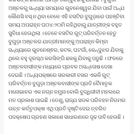
ଅଞ୍ଚଳରୁ ସନ୍ଧ୍ୟା ସମୟରେ ଭୁବନେଶ୍ୱର ଯିବା ପାଇଁ ଅନ୍ଯ
କୌଣସି ବସ୍ ନ ଥିବା ବେଳେ ଏହି ବସଟିର ବୁଗୁଡ଼ାରେ ପହଞ୍ଚିବା
ସମୟ ଅପରାହ୍ନ ଘ୦୪:୨୦ମି ରହିଥିବାରୁ ଯାତ୍ରୀଙ୍କ ବହୁତ
ସୁବିଧା ହେଉଥିଲା । ତେବେ ବସଟିର ରୁଟ୍ ପରିବର୍ତ୍ତନ ହେତୁ
ବୁଗୁଡ଼ା ଅଞ୍ଚଳର ଯାତ୍ରୀମାନଙ୍କୁ ଅପରାହ୍ନ କିମ୍ବା
ସନ୍ଧ୍ୟାରେ ଭୁବନେଶ୍ଵର, କଟକ, ଘଟଗାଁ, କେନ୍ଦୁଝର ଯିବାକୁ
ଥିଲେ ବହୁ ଦୂରସ୍ଥ କରସିଙ୍ଗି ଛକକୁ ଯିବାକୁ ପଡୁଛି । ଫଳରେ
ଅଞ୍ଚଳବାସୀଙ୍କ ମଧ୍ୟରେ ପ୍ରବଳ ଅସନ୍ତୋଷ ଦେଖା
ଦେଇଛି । ଅନ୍ୟପକ୍ଷରେ ସରକାରୀ ବସର ଏଭଳି ରୁଟ୍
ପରିବର୍ତ୍ତନ ବୁଗୁଡ଼ା ଅଞ୍ଚଳବାସୀଙ୍କ ପ୍ରତି ବୈମାତୃକ
ମନୋଭାବର ଏକ ନଗ୍ନ ନମୁନା ବୋଲି ବୁଦ୍ଧିଜୀବୀ ମହଲରେ
ମତ ପ୍ରକାଶ ପାଇଛି । ତେଣୁ, ରାଜ୍ଯ ସଡକ ପରିବହନ ନିଗମର
ଉଚ୍ଚ କର୍ତ୍ତୃପକ୍ଷ ଏଥି ପ୍ରତି ଦୃଷ୍ଟି ଦେଇ ତ୍ବରିତ
ପଦକ୍ଷେପ ଗ୍ରହଣ ସକାଶେ ସାଧାରଣରେ ଦୃଢ ଦାବି ହେଉଛି ।