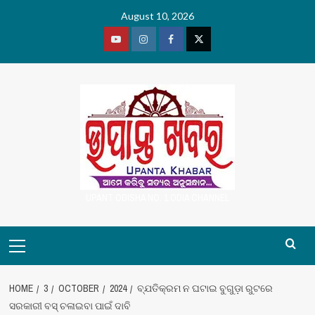
Skip
August 10, 2026
to
content
Youtube
Vimeo
Facebook
Twitter
UPANT ODISHA NO. 1 ODIA CHANNEL
Primary
Menu
HOME
3
OCTOBER
2024
ବ୍ଯତିକ୍ରମ ନ ଘଟାଇ ବୁଗୁଡ଼ା ରୁଟରେ
ସରକାରୀ ବସ୍ ଚଳାଇବା ପାଇଁ ଦାବି