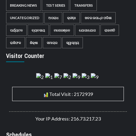
BREAKING NEWS
TEST SERIES
TRANSFERS
UNCATEGORIZED
ଅପରାଧ
କ୍ରୀଡ଼ା
ଖବର ଉପାନ୍ତ ଓଡିଶା
ପର୍ଯ୍ୟଟନ
ବ୍ୟବସାୟ
ମନୋରଞ୍ଜନ
ଯୋଗାଯୋଗ
ରାଜନୀତି
ରାଶିଫଳ
ଶିକ୍ଷା
ସମାଚାର
ସ୍ୱାସ୍ଥ୍ୟ
Visitor Counter
Total Visit : 2172939
Your IP Address: 216.73.217.23
Schedules