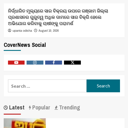
ନିର୍ଦ୍ଧାରିତ ମୂଲ୍ୟରେ ସାର ବିକ୍ରୟ ଉପରେ ଗଞ୍ଜାମ ଜିଲ୍ଲା
ପ୍ରଶାସନର ଗୁରୁତ୍ୱ ଅଧିକ ଦାମରେ ସାର ବିକ୍ରି ହେଲେ
ଅଭିଯୋଗ କରିବାକୁ ଚାଷୀଙ୍କୁ ପରାମର୍ଶ
August 10, 2026
upanta odisha
CoverNews Social
Youtube
Vimeo
Facebook
Twitter
Search
for:
Latest
Popular
Trending