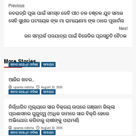
Post
Previous
ନବରାତ୍ରି ପୂଜା ପାଇଁ ସମସ୍ତ ଦେବି ପୀଠ ଚଳ ଚଞ୍ଚଳ ଯୁବ ସମାଜ
Navigation
ସେବି ସୁଧୀର ପଟନାୟକ ଙ୍କ ମା ରାମାୟଣମା ଙ୍କ ଠାରେ ପୂଜାର୍ଚନା
Next
ଜନ ସମ୍ପର୍କ ପଦଯାତ୍ରା ପାଇଁ ବିଜେଡିର ପ୍ରସ୍ତୁତି ବୈଠକ
More Stories
ଖବର ଉପାନ୍ତ ଓଡିଶା
ସମାଚାର
ଆଜିର ଖବର..
August 10, 2026
upanta odisha
ଖବର ଉପାନ୍ତ ଓଡିଶା
ସମାଚାର
ନିର୍ଦ୍ଧାରିତ ମୂଲ୍ୟରେ ସାର ବିକ୍ରୟ ଉପରେ ଗଞ୍ଜାମ ଜିଲ୍ଲା
ପ୍ରଶାସନର ଗୁରୁତ୍ୱ (ଅଧିକ ଦାମରେ ସାର ବିକ୍ରି ହେଲେ
ଅଭିଯୋଗ କରିବାକୁ ଚାଷୀଙ୍କୁ ପରାମର୍ଶ)
August 10, 2026
upanta odisha
ଖବର ଉପାନ୍ତ ଓଡିଶା
ସମାଚାର