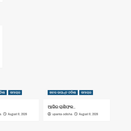
ିଶା
ସମାଚାର
ଖବର ଉପାନ୍ତ ଓଡିଶା
ସମାଚାର
ଆଜିର ରାଶିଫଳ..
August 8, 2026
August 8, 2026
a
upanta odisha