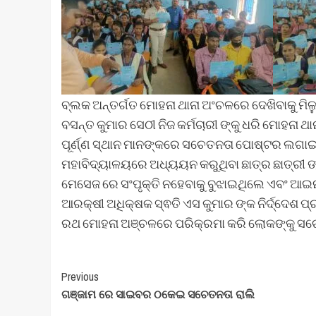
ବ୍ଲକ ଅନ୍ତର୍ଗତ ମୋହନା ଥାନା ଅଂଚଳରେ ଦେଖିବାକୁ ମିଳ
ବସନ୍ତ କୁମାର ସେଠୀ ନିଜ କର୍ମଚାରୀ ଙ୍କୁ ଧରି ମୋହନା 
ପୂର୍ଣ୍ଣ ସ୍ଥାନ ମାନଙ୍କରେ ସଚେତନତା ପୋଷ୍ଟର ଲଗାଇଥି
ମହାବିଦ୍ୟାଳୟରେ ଅଧ୍ୟୟନ କରୁଥିବା ଛାତ୍ର ଛାତ୍ରୀ ଙ୍କ
ମେସେଜ ରେ ସଂପୃକ୍ତି ନହେବାକୁ ବୁଝାଇଥିଲେ ଏବଂ 
ଆରକ୍ଷୀ ଅଧିକ୍ଷକ ସ୍ଵତି ଏସ କୁମାର ଙ୍କ ନିର୍ଦ୍ଦେଶ ପ
ରଥ ମୋହନା ଅଞ୍ଚଳରେ ପରିକ୍ରମା କରି ଲୋକଙ୍କୁ ସଚ
Post
Previous
ଗଞ୍ଜାମ ରେ ସାଇବର ଠକେଇ ସଚେତନତା ରାଲି
Navigation