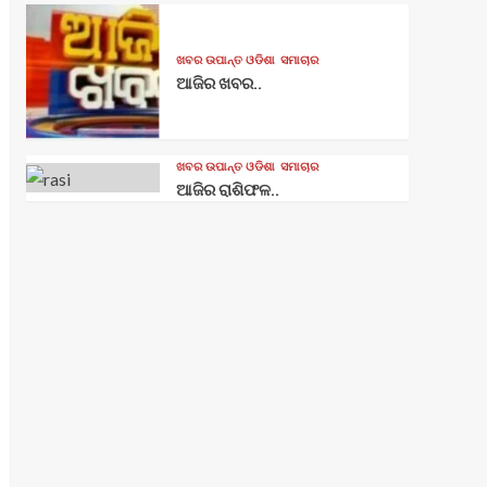
ଖବର ଉପାନ୍ତ ଓଡିଶା
ସମାଚାର
ଆଜିର ଖବର..
ଖବର ଉପାନ୍ତ ଓଡିଶା
ସମାଚାର
ଆଜିର ରାଶିଫଳ..