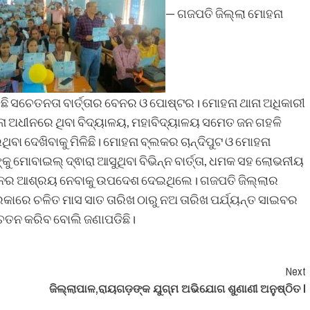
— ଗଜପତି ଜିଲ୍ଲା ମୋହନା
ୁଛି ସଚେତନତା ବାର୍ତ୍ତାର ବେନର ଓ ପୋଷ୍ଟର। ମୋହନା ଥାନା ଅଧିକାରୀ
ଥାନା ଅଧୀନରେ ଥିବା ବିଦ୍ୟାଳୟ, ମହାବିଦ୍ୟାଳୟ ସମେତ ଜନ ଗହଳି
ବା ଦେଖିବାକୁ ମିଳିଛି। ମୋହନା ବ୍ଲକର ଚାନ୍ଦିପୁଟ ଓ ମୋହନା
ୁ ମୋବାଇଲ୍ ଦ୍ଵାରା ଆସୁଥିବା ବିଭିନ୍ନ ବାର୍ତ୍ତା, ଧମକ ସହ ଲୋଭନୀୟ
ଆଇନର ଆଶ୍ରୟ ନେବାକୁ ଉପଦେଶ ଦେଇଥିଲେ। ଗଜପତି ଜିଲ୍ଲାର
୍ରକାରେ ଚଳିତ ମାସ ସାତ ତାରିଖ ଠାରୁ ନଅ ତାରିଖ ପର୍ଯ୍ୟନ୍ତ ସାଇବର
େତନ କରିବ ବୋଲି ଜଣାପଡିଛି।
Next
ଜିଲ୍ଲାପାଳ,ରାୟଗଡ଼ଙ୍କ ଯୁଗ୍ମ ଅଭିଯୋଗ ଶୁଣାଣୀ ଅନୁଷ୍ଠିତ l