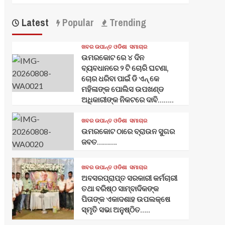
Latest
Popular
Trending
ଖବର ଉପାନ୍ତ ଓଡିଶା
ସମାଚାର
ଉମରକୋଟ ରେ ୪ ଦିନ
ବ୍ୟବଧାନରେ ୨ ଟି ଚୋରି ଘଟଣା,
ଚୋର ଧରିବା ପାଇଁ ଡି ଏନ୍ କେ
ମହିଳାଙ୍କ ପୋଲିସ ଉପଖଣ୍ଡ
ଅଧିକାରୀଙ୍କ ନିକଟରେ ଦାବି……..
ଖବର ଉପାନ୍ତ ଓଡିଶା
ସମାଚାର
ଉମରକୋଟ ଠାରେ ବ୍ରାଉନ ସୁଗର
ଜବତ……….
ଖବର ଉପାନ୍ତ ଓଡିଶା
ସମାଚାର
ଅବସରପ୍ରାପ୍ତ ସରକାରୀ କର୍ମଚାରୀ
ତଥା ବରିଷ୍ଠ ସାମ୍ବାଦିକଙ୍କ
ପିତାଙ୍କ ଏକାଦଶାହ ଉପଲକ୍ଷେ
ସ୍ମୃତି ସଭା ଅନୁଷ୍ଠିତ…..