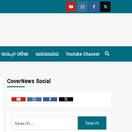
Youtube
Vimeo
Facebook
Twitter
ଉପାନ୍ତ ଓଡିଶା
ଯୋଗାଯୋଗ
Youtube Channel
CoverNews Social
Youtube
Vimeo
Facebook
Twitter
Search
for: