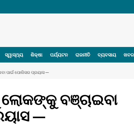
ସ୍ୱାସ୍ଥ୍ୟ
ଶିକ୍ଷା
ପର୍ଯ୍ୟଟନ
ରାଜନୀତି
ବ୍ୟବସାୟ
ଖବର 
ଇବା ପାଇଁ ପୋଲିସର ପ୍ରୟାସ —
ଲୋକଙ୍କୁ ବଞ୍ଚାଇବା
ରୟାସ —