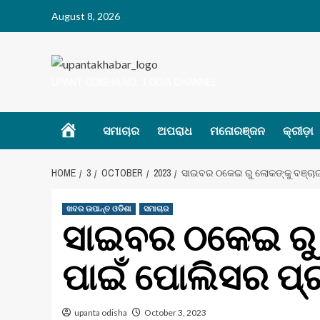
Skip
August 8, 2026
to
content
UPANT ODISHA NO. 1 ODIA CHANNEL
Home
ସମାଚାର
ଅପରାଧ
ମନୋରଞ୍ଜନ
କ୍ରୀଡ଼ା
HOME
3
OCTOBER
2023
ସାଇବର ଠକେଇ ରୁ ଲୋକଙ୍କୁ ବଞ୍ଚା
ଖବର ଉପାନ୍ତ ଓଡିଶା
ସମାଚାର
ସାଇବର ଠକେଇ ରୁ 
ପାଇଁ ପୋଲିସର ପ୍
upanta odisha
October 3, 2023