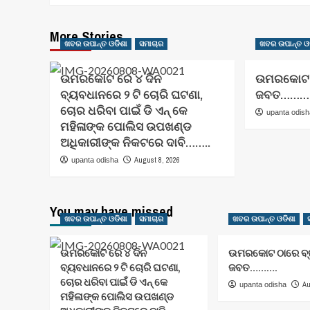
More Stories
ଖବର ଉପାନ୍ତ ଓଡିଶା
ସମାଚାର
ଖବର ଉପାନ୍ତ ଓ
ଉମରକୋଟ ରେ ୪ ଦିନ
ଉମରକୋଟ ଠ
ବ୍ୟବଧାନରେ ୨ ଟି ଚୋରି ଘଟଣା,
ଜବତ………
ଚୋର ଧରିବା ପାଇଁ ଡି ଏନ୍ କେ
upanta odis
ମହିଳାଙ୍କ ପୋଲିସ ଉପଖଣ୍ଡ
ଅଧିକାରୀଙ୍କ ନିକଟରେ ଦାବି……..
August 8, 2026
upanta odisha
You may have missed
ଖବର ଉପାନ୍ତ ଓଡିଶା
ସମାଚାର
ଖବର ଉପାନ୍ତ ଓଡିଶା
ଉମରକୋଟ ରେ ୪ ଦିନ
ଉମରକୋଟ ଠାରେ ବ୍
ବ୍ୟବଧାନରେ ୨ ଟି ଚୋରି ଘଟଣା,
ଜବତ……….
ଚୋର ଧରିବା ପାଇଁ ଡି ଏନ୍ କେ
Au
upanta odisha
ମହିଳାଙ୍କ ପୋଲିସ ଉପଖଣ୍ଡ