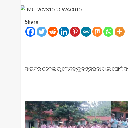
Share
ସାଇବର ଠକେଇ ରୁ ଲୋକଙ୍କୁ ବଞ୍ଚାଇବା ପାଇଁ ପୋଲି