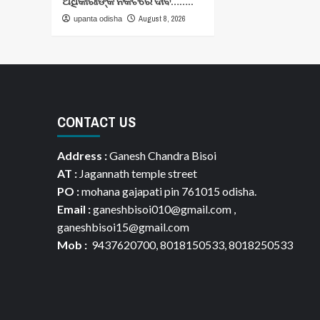
ଅଧିକାରୀଙ୍କ ନିକଟରେ ଦାବି……..
August 8, 2026
upanta odisha
CONTACT US
Address :
Ganesh Chandra Bisoi
AT :
Jagannath temple street
PO :
mohana gajapati pin 761015 odisha.
Email :
ganeshbisoi010@gmail.com ,
ganeshbisoi15@gmail.com
Mob :
9437620700, 8018150533, 8018250533