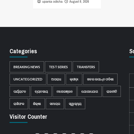
August 8, 2026
upanta odisha
Categories
S
BREAKING NEWS
TEST SERIES
TRANSFERS
UNCATEGORIZED
ଅପରାଧ
କ୍ରୀଡ଼ା
ଖବର ଉପାନ୍ତ ଓଡିଶା
ପର୍ଯ୍ୟଟନ
ବ୍ୟବସାୟ
ମନୋରଞ୍ଜନ
ଯୋଗାଯୋଗ
ରାଜନୀତି
ରାଶିଫଳ
ଶିକ୍ଷା
ସମାଚାର
ସ୍ୱାସ୍ଥ୍ୟ
Visitor Counter