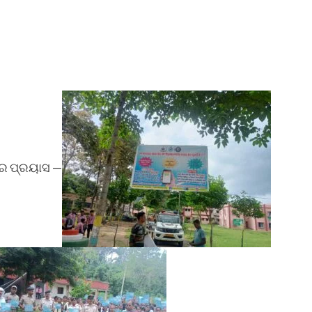
ସର ପ୍ରୟାସ —