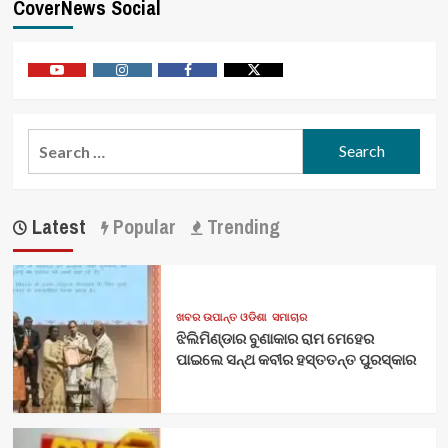
CoverNews Social
Youtube
Vimeo
Facebook
Twitter
Search
for:
Latest
Popular
Trending
ଖବର ଉପାନ୍ତ ଓଡିଶା
ସମାଚାର
ଝିଲିମିଣ୍ଡାର ବୁଣାକାର ରାମ ମେହେର
ପାଇଲେ ସନ୍ଥ କବୀର ହସ୍ତତନ୍ତ ପୁରସ୍କାର