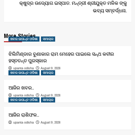
କ୍ଷୁଦ୍ର ଉଦ୍ୟୋଗ ଇସ୍ପାତ. ମନ୍ତ୍ରୀ ଶ୍ରୀଯୁକ୍ତ ମଳିକ ଙ୍କୁ
ଭବ୍ୟ ସମ୍ବର୍ଦ୍ଧନା.
More Stories
ଖବର ଉପାନ୍ତ ଓଡିଶା
ସମାଚାର
ଝିଲିମିଣ୍ଡାର ବୁଣାକାର ରାମ ମେହେର ପାଇଲେ ସନ୍ଥ କବୀର
ହସ୍ତତନ୍ତ ପୁରସ୍କାର
August 9, 2026
upanta odisha
ଖବର ଉପାନ୍ତ ଓଡିଶା
ସମାଚାର
ଆଜିର ଖବର..
August 9, 2026
upanta odisha
ଖବର ଉପାନ୍ତ ଓଡିଶା
ସମାଚାର
ଆଜିର ରାଶିଫଳ..
August 9, 2026
upanta odisha