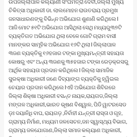
ଉପଜିଲ୍ଲାପାଳ କଲ୍ୟାଣୀ ସଂଘମିତ୍ରା ଦେବୀ,ଜିଲ୍ଲା ମୁଖ୍ୟ
ଚିକିତ୍ସା ଅଧିକାରୀ ଡା. ଲାଲମୋହନ ରାଉତରାୟ ପ୍ରମୁଖ
ଜନସାଧାରଣଙ୍କୁ ବିଭିନ୍ନ ଅଭିଯୋଗ ଶୁଣାଣି କରିଥିଲେ l
ଆଜି ମୋଟ ୫୧ଟି ଅଭିଯୋଗ ଆସିଥିଲା ସେଥି ମଧ୍ୟରୁ୩୭ଟି
ବ୍ୟକ୍ତିଗତ ଅଭିଯୋଗ ଥିଲା ବେଳେ ଗୋଟି ଗ୍ରାମ ବାସୀ
ମାନଙ୍କର ସାମୂହିକ ଅଭିଯୋଗ ୧୬ଟି ଥିଲା l ଜିଲ୍ଲାପାଳ
୩ଜଣ ବ୍ୟକ୍ତିକୁ ୧୬ହଜାର ଟଙ୍କା ମୁଖ୍ୟମନ୍ତ୍ରୀ ସହାୟତା
କୋଷରୁ ଏବଂ ଅନ୍ୟ ୩ଜଣକୁ ୩୫ହଜାର ଟଙ୍କା ରେଡ଼କ୍ରସରୁ
ଆର୍ଥିକ ସହାୟତା ପ୍ରଦାନ କରିଥିଲେ l ଜିଲ୍ଲା ସାମାଜିକ
ସୁରକ୍ଷା ଅଧିକାରୀ ଜଣେ ଦିବ୍ୟାଙ୍ଗ ବ୍ୟକ୍ତିକୁ ହ୍ୱିଇଲ
ଚେୟାର ପ୍ରଦାନ କରିଥିଲେ lଏହି ଅଭିଯୋଗ ଶିବିରରେ
ଜିଲ୍ଲା ଶିକ୍ଷା ଅଧିକାରୀ ବସନ୍ତ ନାୟକ,ରାୟଗଡ,ଜିଲ୍ଲା
ମଙ୍ଗଳ ଅଧିକାରୀ,ଭାରତ ଭୂଷଣ ବିଶ୍ୱାଳ, ପିଡି ୱାଟରସେଡ
ଡ଼ଃ ଦୟାନିଧି ବାଘ, ରାୟଗଡ଼ ,ନିର୍ବାହୀ ଯନ୍ତ୍ରୀ ରାସ୍ତା ଓ ଗୃହ,
ଗ୍ରାମ୍ୟ ନିର୍ମାଣ, ମଧ୍ୟମ ଜଳସେଚନ,ଜନ ସ୍ୱାସ୍ଥ୍ୟ ବିଭାଗ,
ଗ୍ରାମ୍ୟ ଜଳଯୋଗାଣ,ଜିଲ୍ଲା ସମାଜ କଲ୍ୟାଣ ଅଧିକାରୀ,