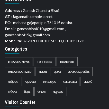
Address :
Ganesh Chandra Bisoi
AT :
Jagannath temple street
PO :
mohana gajapati pin 761015 odisha.
Email :
ganeshbisoi010@gmail.com ,
ganeshbisoi15@gmail.com
Mob :
9437620700, 8018150533, 8018250533
Categories
BREAKING NEWS
TEST SERIES
TRANSFERS
UNCATEGORIZED
ଅପରାଧ
କ୍ରୀଡ଼ା
ଖବର ଉପାନ୍ତ ଓଡିଶା
ପର୍ଯ୍ୟଟନ
ବ୍ୟବସାୟ
ମନୋରଞ୍ଜନ
ଯୋଗାଯୋଗ
ରାଜନୀତି
ରାଶିଫଳ
ଶିକ୍ଷା
ସମାଚାର
ସ୍ୱାସ୍ଥ୍ୟ
Visitor Counter