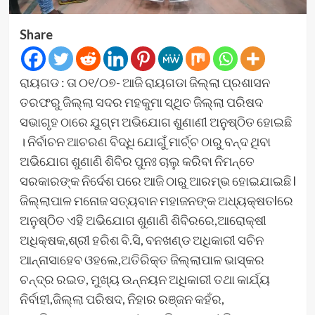
Share
ରାୟଗଡ : ତା ୦୧/୦୭- ଆଜି ରାୟଗଡା ଜିଲ୍ଲା ପ୍ରଶାସନ
ତରଫରୁ ଜିଲ୍ଲା ସଦର ମହକୁମା ସ୍ଥିତ ଜିଲ୍ଲା ପରିଷଦ
ସଭାଗୃହ ଠାରେ ଯୁଗ୍ମ ଅଭିଯୋଗ ଶୁଣାଣୀ ଅନୁଷ୍ଠିତ ହୋଇଛି
। ନିର୍ବାଚନ ଆଚରଣ ବିଦ୍ଧି ଯୋଗୁଁ ମାର୍ଚ୍ଚ ଠାରୁ ବନ୍ଦ ଥିବା
ଅଭିଯୋଗ ଶୁଣାଣି ଶିବିର ପୁନଃ ଚାଲୁ କରିବା ନିମନ୍ତେ
ସରକାରଙ୍କ ନିର୍ଦେଶ ପରେ ଆଜି ଠାରୁ ଆରମ୍ଭ ହୋଇଯାଇଛି l
ଜିଲ୍ଲାପାଳ ମନୋଜ ସତ୍ୟବାନ ମହାଜନଙ୍କ ଅଧ୍ୟକ୍ଷତlରେ
ଅନୁଷ୍ଠିତ ଏହି ଅଭିଯୋଗ ଶୁଣାଣି ଶିବିରରେ,ଆରୋକ୍ଷୀ
ଅଧିକ୍ଷକ,ଶ୍ରୀ ହରିଶ ବି.ସି, ବନଖଣ୍ଡ ଅଧିକାରୀ ସଚିନ
ଆନ୍ନାସାହେବ ଓହଲେ,ଅତିରିକ୍ତ ଜିଲ୍ଲାପାଳ ଭାସ୍କର
ଚନ୍ଦ୍ର ରଇତ, ମୁଖ୍ୟ ଉନ୍ନୟନ ଅଧିକାରୀ ତଥା କାର୍ଯ୍ୟ
ନିର୍ବାହୀ,ଜିଲ୍ଲା ପରିଷଦ, ନିହାର ରଞ୍ଜନ କହଁର,