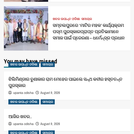
ଖବର ଉପାନ୍ତ ଓଡିଶା
ସମାଚାର
ସମ୍ବଲପୁରରେ ‘ମାଟିର ମହକ’ କାର୍ଯ୍ୟକ୍ରମ
ପଦ୍ମ ପୁରସ୍କାରପ୍ରାପ୍ତ ପ୍ରତିଭାମାନେ
ସମାଜ ପାଇଁ ପ୍ରେରଣା – ଧର୍ମେନ୍ଦ୍ର ପ୍ରଧାନ
You may have missed
ଖବର ଉପାନ୍ତ ଓଡିଶା
ସମାଚାର
ଝିଲିମିଣ୍ଡାର ବୁଣାକାର ରାମ ମେହେର ପାଇଲେ ସନ୍ଥ କବୀର ହସ୍ତତନ୍ତ
ପୁରସ୍କାର
August 9, 2026
upanta odisha
ଖବର ଉପାନ୍ତ ଓଡିଶା
ସମାଚାର
ଆଜିର ଖବର..
August 9, 2026
upanta odisha
ଖବର ଉପାନ୍ତ ଓଡିଶା
ସମାଚାର