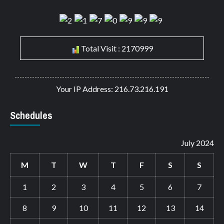
Total Visit : 2170999
Your IP Address: 216.73.216.191
Schedules
July 2024
M
T
W
T
F
S
S
1
2
3
4
5
6
7
8
9
10
11
12
13
14