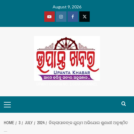
Skip
August 9, 2026
to
content
Youtube
Vimeo
Facebook
Twitter
UPANT ODISHA NO. 1 ODIA CHANNEL
Primary
Menu
HOME
3
JULY
2024
ଜିଲ୍ଲାପାଳଙ୍କ ଯୁଗ୍ମ ଅଭିଯୋଗ ଶୁଣାଣୀ ଅନୁଷ୍ଠିତ
…