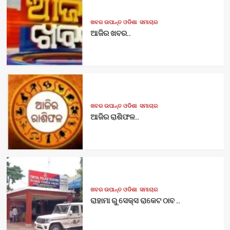
ଖବର ଉପାନ୍ତ ଓଡିଶା
ସମାଚାର
ଆଜିର ଖବର..
ଖବର ଉପାନ୍ତ ଓଡିଶା
ସମାଚାର
ଆଜିର ରାଶିଫଳ..
ଖବର ଉପାନ୍ତ ଓଡିଶା
ସମାଚାର
ରାହାମା ରୁ ସେକ୍ସ ରାକେଟ ଠାବ ..