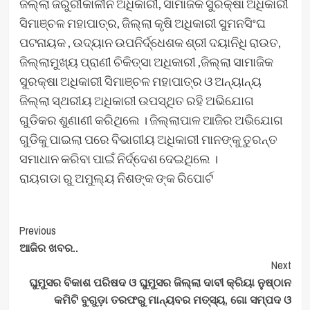
ଜିଲ୍ଲା ଜରୁରୀକାଳୀନ ଅଧିକାରୀ, ସାମାଜିକ ସୁରକ୍ଷା ଅଧିକାରୀ
ସିମାଞ୍ଚଳ ମହାପାତ୍ର, ଜିଲ୍ଲା କୃଷି ଅଧିକାରୀ ସୁମନସିଂଘ
ପଟନାୟକ , ଉଦ୍ୟାନ ଉପନିର୍ଦ୍ଧେଶକ ଶ୍ରୀ ଦୟାନିଧି ରାଉତ,
ଜିଲ୍ଲାମୁଖ୍ୟ ପ୍ରାଣୀ ଚିକିତ୍ସା ଅଧିକାରୀ ,ଜିଲ୍ଲା ସାମାଜିକ
ସୁରକ୍ଷା ଅଧିକାରୀ ସିମାଞ୍ଚଳ ମହାପାତ୍ର ଓ ଅନ୍ୟାନ୍ୟ
ଜିଲ୍ଲା ସ୍ଥରୀୟ ଅଧିକାରୀ ଉପସ୍ଥିତ ରହି ଅଭିଯୋଗ
ଗୁଡିକର ଶୁଣାଣୀ କରିଥିଲେ । ଜିଲ୍ଲାପାଳ ଆଜିର ଅଭିଯୋଗ
ଗୁଡିକୁ ପାଇଲା ପରେ ବିଭାଗୀୟ ଅଧିକାରୀ ମାନଙ୍କୁ ତୁରନ୍ତ
ସମାଧାନ କରିବା ପାଇଁ ନିର୍ଦ୍ଦେଶ ଦେଇଥିଲେ ।
ରାୟଗଡା ରୁ ଅମୁଲ୍ୟ ନିଶଙ୍କ ଙ୍କ ରିପୋର୍ଟ
Post
Previous
ଆଜିର ଖବର..
Navigation
Next
ଘୁମୁସର ବିକାଶ ପରିଷଦ ଓ ଘୁମୁସର ଜିଲ୍ଲା ଦାବୀ କ୍ରିୟା ନୁଷ୍ଠାନ
କମିଟି ବୁଗୁଡ଼ା ତରଫରୁ ମାନ୍ୟବର ମତ୍ସ୍ୟ, ଗୋ ସମ୍ପଦ ଓ