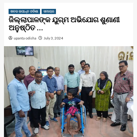
ଖବର ଉପାନ୍ତ ଓଡିଶା
ସମାଚାର
ଜିଲ୍ଲାପାଳଙ୍କ ଯୁଗ୍ମ ଅଭିଯୋଗ ଶୁଣାଣୀ
ଅନୁଷ୍ଠିତ …
upanta odisha
July 3, 2024