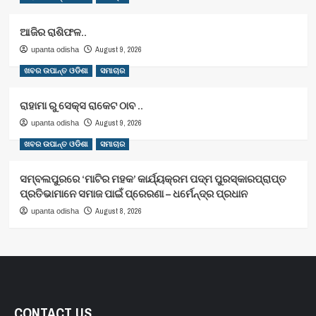
ଆଜିର ରାଶିଫଳ..
August 9, 2026
upanta odisha
ଖବର ଉପାନ୍ତ ଓଡିଶା
ସମାଚାର
ରାହାମା ରୁ ସେକ୍ସ ରାକେଟ ଠାବ ..
August 9, 2026
upanta odisha
ଖବର ଉପାନ୍ତ ଓଡିଶା
ସମାଚାର
ସମ୍ବଲପୁରରେ ‘ମାଟିର ମହକ’ କାର୍ଯ୍ୟକ୍ରମ ପଦ୍ମ ପୁରସ୍କାରପ୍ରାପ୍ତ
ପ୍ରତିଭାମାନେ ସମାଜ ପାଇଁ ପ୍ରେରଣା – ଧର୍ମେନ୍ଦ୍ର ପ୍ରଧାନ
August 8, 2026
upanta odisha
CONTACT US