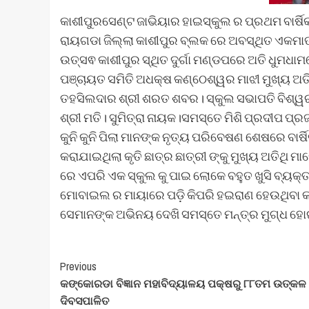
କାଶୀପୁରସେଣ୍ଟ ଜାଭିୟାର ହାଇସ୍କୁଲ ର ପ୍ରଥମ ବାର୍ଷି
ରାୟଗଡା ଜିଲ୍ଲା କାଶୀପୁର ବ୍ଲକ ରେ ଅବସ୍ଥିତ ଏକମାତ
ଉତ୍ସଵ କାଶୀପୁର ସ୍ଥିତ ଦୁର୍ଗା ମଣ୍ଡପରେ ଅତି ଧୁମଧ
ପଞ୍ଚାୟତ ସମିତି ଅଧକ୍ଷ କଣ୍ଠେଶ୍ୱର ମାଝୀ ମୁଖ୍ୟ ଅ
ତହସିଲଦାର ଶ୍ରୀ ଶରତ ଶବର। ସ୍କୁଲ ସଭାପତି ବିଶ୍ୱରଂ
ଶ୍ରୀ ମତି। ସୁମିତ୍ରା ନାୟକ।ସମସ୍ତେ ମିଶି ପ୍ରଦୀପ ପ୍
କୁନି କୁନି ପିଲା ମାନଙ୍କ ନୃତ୍ୟ ପରିବେଷଣ ଶେଷରେ ବାର୍
କରାଯାଇଥିଲା କୃତି ଛାତ୍ର ଛାତ୍ରୀ ଙ୍କୁ ମୁଖ୍ୟ ଅତିଥି
ରେ ଏପରି ଏକ ସ୍କୁଲ କୁ ପାଇ ଲୋକେ ବହୁତ ଖୁସି ବ୍ୟକ
ମୋବାଇଲ ର ମାୟାରେ ପଡ଼ି କିପରି ହଇରାଣ ହେଉଥିବା କଥ
ସେମାନଙ୍କ ଅଭିନୟ ଦେଖି ସମସ୍ତେ ମନ୍ତ୍ର ମୁଗ୍ଧ 
Post
Previous
କଙ୍କୋରଡା ବିଜ୍ଞାନ ମହାବିଦ୍ୟାଳୟ ପକ୍ଷରୁ ୮୮ତମ ଉତ୍କଳ
Navigation
ଦିବସପାଳିତ