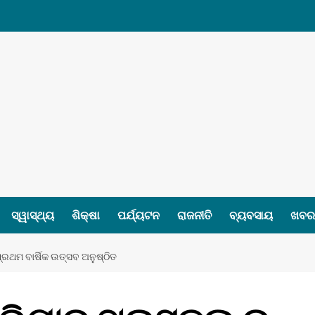
ସ୍ୱାସ୍ଥ୍ୟ
ଶିକ୍ଷା
ପର୍ଯ୍ୟଟନ
ରାଜନୀତି
ବ୍ୟବସାୟ
ଖବର 
ରଥମ ବାର୍ଷିକ ଉତ୍ସବ ଅନୁଷ୍ଠିତ