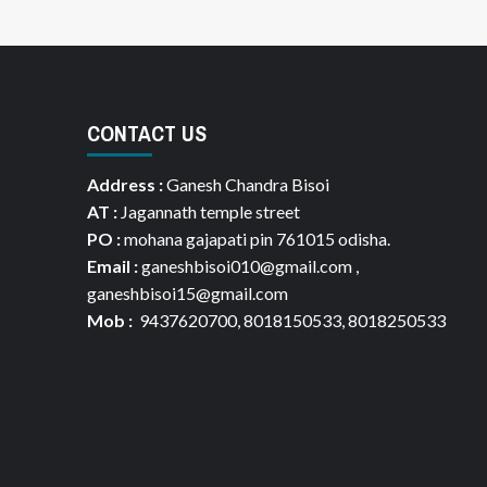
CONTACT US
Address :
Ganesh Chandra Bisoi
AT :
Jagannath temple street
PO :
mohana gajapati pin 761015 odisha.
Email :
ganeshbisoi010@gmail.com ,
ganeshbisoi15@gmail.com
Mob :
9437620700, 8018150533, 8018250533