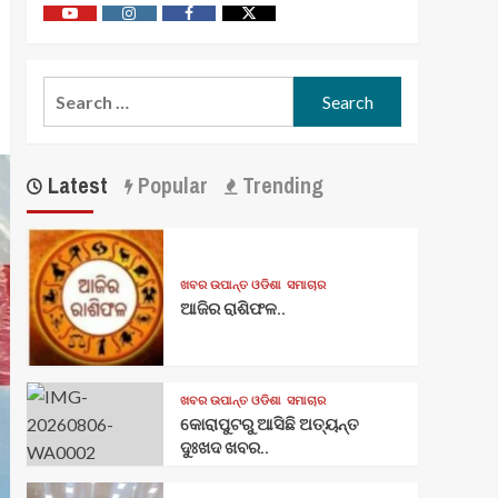
Youtube
Vimeo
Facebook
Twitter
Search
for:
Latest
Popular
Trending
ଖବର ଉପାନ୍ତ ଓଡିଶା
ସମାଚାର
ଆଜିର ରାଶିଫଳ..
ଖବର ଉପାନ୍ତ ଓଡିଶା
ସମାଚାର
କୋରାପୁଟରୁ ଆସିଛି ଅତ୍ୟନ୍ତ
ଦୁଃଖଦ ଖବର..