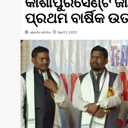
କାଶୀପୁରସେଣ୍ଟ ଜା
ପ୍ରଥମ ବାର୍ଷିକ ଉତ
upanta odisha
April 3, 2023