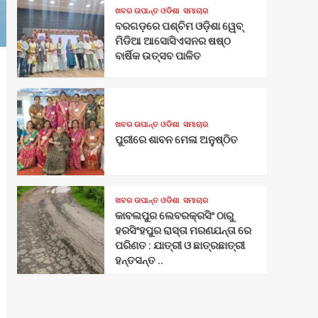
ଖବର ଉପାନ୍ତ ଓଡିଶା
ସମାଚାର
ବରଗଡ଼ରେ ପଶ୍ଚିମ ଓଡ଼ିଶା ୱେବ୍
ମିଡିଆ ଆସୋସିଏସନର ଷଷ୍ଠ
ବାର୍ଷିକ ଉତ୍ସବ ପାଳିତ
ଖବର ଉପାନ୍ତ ଓଡିଶା
ସମାଚାର
ପୁରୀରେ ଶାବନ ମେଳା ଅନୁଷ୍ଠିତ
ଖବର ଉପାନ୍ତ ଓଡିଶା
ସମାଚାର
କାବଲପୁର ଲେବରକ୍ରସିଂ ଠାରୁ
ହରସିଂହପୁର ରାସ୍ତା ମରଣଯନ୍ତା ରେ
ପରିଣତ : ଯାତ୍ରୀ ଓ ଛାତ୍ରଛାତ୍ରୀ
ହନ୍ତସନ୍ତ ..