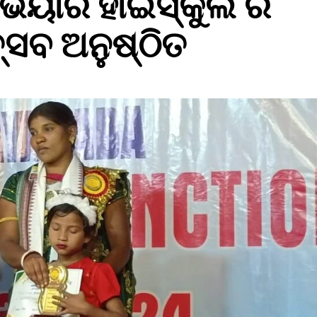
ଭିୟାର ହାଇସ୍କୁଲ ର
୍ସବ ଅନୁଷ୍ଠିତ