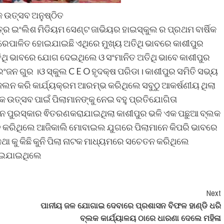
କ ଉତ୍ସବ ଅନୁଷ୍ଠିତ
୍ର ଇଂଲିଶ ମିଡିୟମ ସେଣ୍ଟ ଜାଭିୟର ହାଇସ୍କୁଲ ର ପ୍ରଥମ ବାର୍ଷିକ
ାମରେପାଳିତ ହୋଇଯାଇଛି ଏଥିରେ ମୁଖ୍ୟ ଅତିଥି ଭାବରେ କାଶୀପୁର
ତିଥି ଭାବରେ ଯୋଗ ଦେଇଥିଲେ ଓ ସଂମାନିତ ଅତିଥି ଭାବେ କାଶୀପୁର
ଜନ ଗୁର ।ଓ ସ୍କୁଲ C E O ହୃଦକ୍ଷ ପରିଡା। କାଶୀପୁର ସମିତି ସଭ୍ୟ
ରଜଲନ କରି କାର୍ଯ୍ୟକ୍ରମ ଆରମ୍ଭ କରିଥିଲେ ସବୁଠୁ ଆକର୍ଷଣୀୟ ଥିଲା
ଷିକ ଉତ୍ସବ ପାଇଁ ପିଲାମାନଙ୍କୁ ନେଇ ବହୁ ପ୍ରତିଯୋଗିତା
 ମାନେ ପୁରସ୍କାର ଵିତରଣକରାଯାଇଥିଲା କାଶୀପୁର ଭଳି ଏକ ପଛୁଆ ବ୍ଲକ
୍ତ କରିଥିଲେ ଆଜିକାଲି ମୋବାଇଲ ଯୁଗରେ ପିଲାମାନେ କିପରି ଭାବରେ
ା କୁ କିଛି କୁନି ପିଲା ନାଟକ ମାଧ୍ୟମରେ ସଚେତନ କରିଥିଲେ
ହୋଇଯାଇଥିଲେ
Next
ପାନୀୟ ଜଳ ଯୋଗାଇ ଦେବାରେ ପ୍ରଶାସନ ବିଫଳ ହାଣ୍ଡି ଧରି
ବ୍ଲକ କାର୍ଯ୍ୟାଳୟ ଠାରେ ଧାରଣା ଦେଲେ ମହିଳା