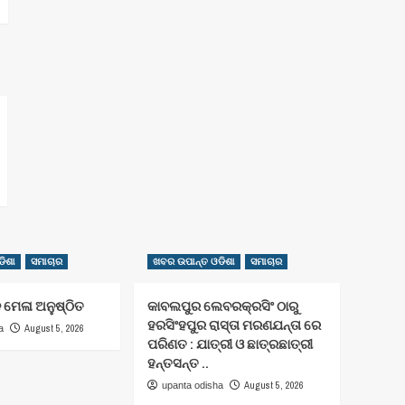
ିଶା
ସମାଚାର
ଖବର ଉପାନ୍ତ ଓଡିଶା
ସମାଚାର
 ମେଳା ଅନୁଷ୍ଠିତ
କାବଲପୁର ଲେବରକ୍ରସିଂ ଠାରୁ
ହରସିଂହପୁର ରାସ୍ତା ମରଣଯନ୍ତା ରେ
August 5, 2026
a
ପରିଣତ : ଯାତ୍ରୀ ଓ ଛାତ୍ରଛାତ୍ରୀ
ହନ୍ତସନ୍ତ ..
August 5, 2026
upanta odisha