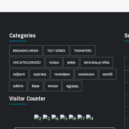
Categories
S
BREAKING NEWS
TEST SERIES
TRANSFERS
UNCATEGORIZED
ଅପରାଧ
କ୍ରୀଡ଼ା
ଖବର ଉପାନ୍ତ ଓଡିଶା
ପର୍ଯ୍ୟଟନ
ବ୍ୟବସାୟ
ମନୋରଞ୍ଜନ
ଯୋଗାଯୋଗ
ରାଜନୀତି
ରାଶିଫଳ
ଶିକ୍ଷା
ସମାଚାର
ସ୍ୱାସ୍ଥ୍ୟ
Visitor Counter