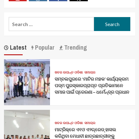
Youtube
Vimeo
Facebook
Twitter
Search
for:
Latest
Popular
Trending
ଖବର ଉପାନ୍ତ ଓଡିଶା
ସମାଚାର
ସମ୍ବଲପୁରରେ ‘ମାଟିର ମହକ’ କାର୍ଯ୍ୟକ୍ରମ
ପଦ୍ମ ପୁରସ୍କାରପ୍ରାପ୍ତ ପ୍ରତିଭାମାନେ
ସମାଜ ପାଇଁ ପ୍ରେରଣା – ଧର୍ମେନ୍ଦ୍ର ପ୍ରଧାନ
ଖବର ଉପାନ୍ତ ଓଡିଶା
ସମାଚାର
ମାଟ୍ରିକ୍‌ରେ ଏ୧ଓ ଏ୨ଗ୍ରେଡ୍‌ ହାସଲ
କରିଥିବା ମେଧାବୀ ଛାତ୍ରଛାତ୍ରୀଙ୍କୁ