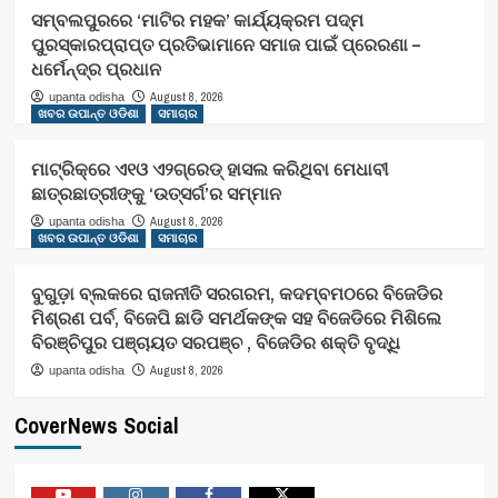
ସମ୍ବଲପୁରରେ ‘ମାଟିର ମହକ’ କାର୍ଯ୍ୟକ୍ରମ ପଦ୍ମ
ପୁରସ୍କାରପ୍ରାପ୍ତ ପ୍ରତିଭାମାନେ ସମାଜ ପାଇଁ ପ୍ରେରଣା –
ଧର୍ମେନ୍ଦ୍ର ପ୍ରଧାନ
August 8, 2026
upanta odisha
ଖବର ଉପାନ୍ତ ଓଡିଶା
ସମାଚାର
ମାଟ୍ରିକ୍‌ରେ ଏ୧ଓ ଏ୨ଗ୍ରେଡ୍‌ ହାସଲ କରିଥିବା ମେଧାବୀ
ଛାତ୍ରଛାତ୍ରୀଙ୍କୁ ‘ଉତ୍ସର୍ଗ’ର ସମ୍ମାନ
August 8, 2026
upanta odisha
ଖବର ଉପାନ୍ତ ଓଡିଶା
ସମାଚାର
ବୁଗୁଡ଼ା ବ୍ଲକରେ ରାଜନୀତି ସରଗରମ, କଦମ୍ବମଠରେ ବିଜେଡିର
ମିଶ୍ରଣ ପର୍ବ, ବିଜେପି ଛାଡି ସମର୍ଥକଙ୍କ ସହ ବିଜେଡିରେ ମିଶିଲେ
ବିରଞ୍ଚିପୁର ପଞ୍ଚାୟତ ସରପଞ୍ଚ , ବିଜେଡିର ଶକ୍ତି ବୃଦ୍ଧି
August 8, 2026
upanta odisha
CoverNews Social