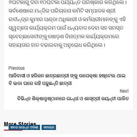
୭ଘଟିକାରୁ ଦିବା ୧୦ଘଟିକା ପର୍ଯ୍ୟନ୍ତ ପରିଷ୍କାର କରିଥିଲେ।
ସର୍ବଶେଷରେ ମନ୍ଦିର ପରିଚାଳନା କମିଟି ସମ୍ପାଦକ ଶ୍ରୀ
ରବୀନ୍ଦ୍ର କୁମାର ପଣ୍ଡା ଅଧିକାରୀ ଓ କର୍ମଚାରୀମାନଙ୍କୁ ଏହି
ସ୍ୱଚ୍ଛତା କାର୍ଯ୍ୟକ୍ରମ ପାଇଁ ଧନ୍ୟବାଦ ଦେବା ସହ ସମସ୍ତ
ସ୍ବେଚ୍ଛାସେବୀଙ୍କୁ ଷୋଡ଼ଶ ଦିନାତ୍ମକ କାର୍ଯ୍ୟକ୍ରମରେ
ସହାୟତାର ହାତ ବଢାଇବାକୁ ଅନୁରୋଧ କରିଥିଲେ।
Post
Previous
ଆଦିବାସୀ ଓ ହରିଜନ ଛାତ୍ରଛାତ୍ରୀ ଙ୍କୁ ଉପେକ୍ଷା ହଷ୍ଟେଲ ଥାଇ
Navigation
ବି ଭଡା ଘରେ ରହି ପଢୁଛନ୍ତି ଛାତ୍ରୀ
Next
ବିଭିନ୍ନ ଶିକ୍ଷାନୁଷ୍ଠାନରେ ଗାନ୍ଧୀ ଓ ଶାସ୍ତ୍ରୀ ଜୟନ୍ତୀ ପାଳିତ
More Stories
ଖବର ଉପାନ୍ତ ଓଡିଶା
ସମାଚାର