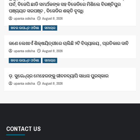
ପର୍ବ, ବିଜେପି ଛାଡି ସମର୍ଥକଙ୍କ ସହ ବିଜେଡିରେ ମିଶିଲେ ବିରଞ୍ଚିପୁର
ପଞ୍ଚାୟତ ସରପଞ୍ଚ , ବିଜେଡିର ଶକ୍ତି ବୃଦ୍ଧି
August 8, 2026
upanta odisha
ଖବର ଉପାନ୍ତ ଓଡିଶା
ସମାଚାର
ଜଣେ ଲେଖାଏଁ ଶିକ୍ଷୟିତ୍ରୀରେ ଚାଲିଛି ୨ଟି ବିଦ୍ୟାଳୟ , ପ୍ରତିକାର ଦାବି
August 8, 2026
upanta odisha
ଖବର ଉପାନ୍ତ ଓଡିଶା
ସମାଚାର
ଡ଼. ସୁରେନ୍ଦ୍ର ମେହେରଙ୍କୁ ଜୀବନବ୍ୟାପି ସାଧନା ପୁରସ୍କାର
August 8, 2026
upanta odisha
CONTACT US