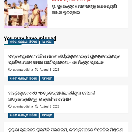
ଡ଼. ସୁରେନ୍ଦ୍ର ମେହେରଙ୍କୁ ଜୀବନବ୍ୟାପି
ସାଧନା ପୁରସ୍କାର
You may have missed
ଖବର ଉପାନ୍ତ ଓଡିଶା
ସମାଚାର
ସମ୍ବଲପୁରରେ ‘ମାଟିର ମହକ’ କାର୍ଯ୍ୟକ୍ରମ ପଦ୍ମ ପୁରସ୍କାରପ୍ରାପ୍ତ
ପ୍ରତିଭାମାନେ ସମାଜ ପାଇଁ ପ୍ରେରଣା – ଧର୍ମେନ୍ଦ୍ର ପ୍ରଧାନ
August 8, 2026
upanta odisha
ଖବର ଉପାନ୍ତ ଓଡିଶା
ସମାଚାର
ମାଟ୍ରିକ୍‌ରେ ଏ୧ଓ ଏ୨ଗ୍ରେଡ୍‌ ହାସଲ କରିଥିବା ମେଧାବୀ
ଛାତ୍ରଛାତ୍ରୀଙ୍କୁ ‘ଉତ୍ସର୍ଗ’ର ସମ୍ମାନ
August 8, 2026
upanta odisha
ଖବର ଉପାନ୍ତ ଓଡିଶା
ସମାଚାର
ବୁଗୁଡ଼ା ବ୍ଲକରେ ରାଜନୀତି ସରଗରମ, କଦମ୍ବମଠରେ ବିଜେଡିର ମିଶ୍ରଣ