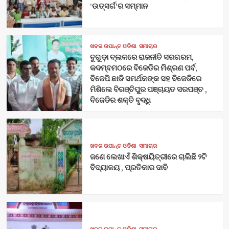
‘ଉତ୍ସର୍ଗ’ର ସମ୍ମାନ
ଖବର ଉପାନ୍ତ ଓଡିଶା
ସମାଚାର
ବୁଗୁଡ଼ା ବ୍ଲକରେ ରାଜନୀତି ସରଗରମ,
କଦମ୍ବମଠରେ ବିଜେଡିର ମିଶ୍ରଣ ପର୍ବ,
ବିଜେପି ଛାଡି ସମର୍ଥକଙ୍କ ସହ ବିଜେଡିରେ
ମିଶିଲେ ବିରଞ୍ଚିପୁର ପଞ୍ଚାୟତ ସରପଞ୍ଚ ,
ବିଜେଡିର ଶକ୍ତି ବୃଦ୍ଧି
ଖବର ଉପାନ୍ତ ଓଡିଶା
ସମାଚାର
ଜଣେ ଲେଖାଏଁ ଶିକ୍ଷୟିତ୍ରୀରେ ଚାଲିଛି ୨ଟି
ବିଦ୍ୟାଳୟ , ପ୍ରତିକାର ଦାବି
ଖବର ଉପାନ୍ତ ଓଡିଶା
ସମାଚାର