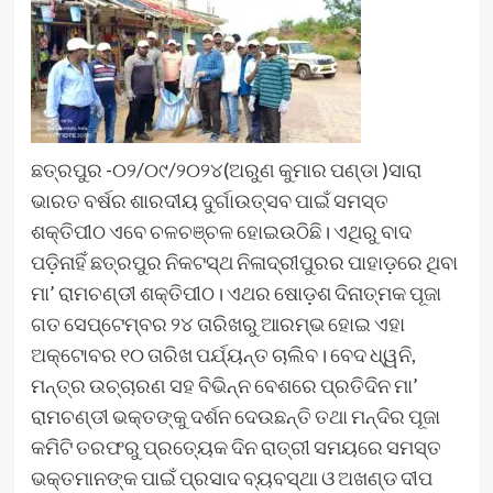
ଛତ୍ରପୁର -୦୨/୦୯/୨୦୨୪(ଅରୁଣ କୁମାର ପଣ୍ଡା )ସାରା
ଭାରତ ବର୍ଷର ଶାରଦୀୟ ଦୁର୍ଗାଉତ୍ସବ ପାଇଁ ସମସ୍ତ
ଶକ୍ତିପୀଠ ଏବେ ଚଳଚଞ୍ଚଳ ହୋଇଉଠିଛି। ଏଥିରୁ ବାଦ
ପଡ଼ିନାହିଁ ଛତ୍ରପୁର ନିକଟସ୍ଥ ନିଳାଦ୍ରୀପୁରର ପାହାଡ଼ରେ ଥିବା
ମା’ ରାମଚଣ୍ଡୀ ଶକ୍ତିପୀଠ। ଏଥର ଷୋଡ଼ଶ ଦିନାତ୍ମକ ପୂଜା
ଗତ ସେପ୍ଟେମ୍ବର ୨୪ ତାରିଖରୁ ଆରମ୍ଭ ହୋଇ ଏହା
ଅକ୍ଟୋବର ୧୦ ତାରିଖ ପର୍ଯ୍ୟନ୍ତ ଚାଲିବ। ବେଦ ଧ୍ୱନି,
ମନ୍ତ୍ର ଉଚ୍ଚାରଣ ସହ ବିଭିନ୍ନ ବେଶରେ ପ୍ରତିଦିନ ମା’
ରାମଚଣ୍ଡୀ ଭକ୍ତଙ୍କୁ ଦର୍ଶନ ଦେଉଛନ୍ତି ତଥା ମନ୍ଦିର ପୂଜା
କମିଟି ତରଫରୁ ପ୍ରତ୍ୟେକ ଦିନ ରାତ୍ରୀ ସମୟରେ ସମସ୍ତ
ଭକ୍ତମାନଙ୍କ ପାଇଁ ପ୍ରସାଦ ବ୍ୟବସ୍ଥା ଓ ଅଖଣ୍ଡ ଦୀପ