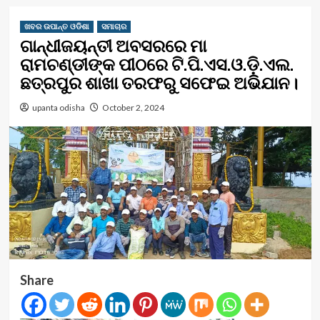
ଖବର ଉପାନ୍ତ ଓଡିଶା
ସମାଚାର
ଗାନ୍ଧୀଜୟନ୍ତୀ ଅବସରରେ ମା
ରାମଚଣ୍ଡୀଙ୍କ ପୀଠରେ ଟି.ପି.ଏସ.ଓ.ଡ଼ି.ଏଲ.
ଛତ୍ରପୁର ଶାଖା ତରଫରୁ ସଫେଇ ଅଭିଯାନ।
upanta odisha
October 2, 2024
Share