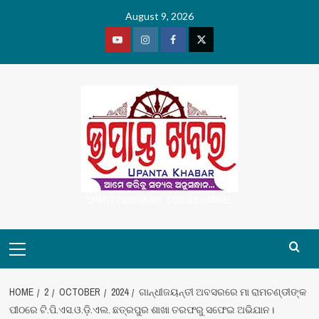
Skip
August 9, 2026
to
content
Youtube
Vimeo
Facebook
Twitter
UPANT ODISHA NO. 1 ODIA CHANNEL
Primary
Menu
HOME
2
OCTOBER
2024
ଗାନ୍ଧୀଜୟନ୍ତୀ ଅବସରରେ ମା ରାମଚଣ୍ଡୀଙ୍କ
ପୀଠରେ ଟି.ପି.ଏସ.ଓ.ଡ଼ି.ଏଲ. ଛତ୍ରପୁର ଶାଖା ତରଫରୁ ସଫେଇ ଅଭିଯାନ।