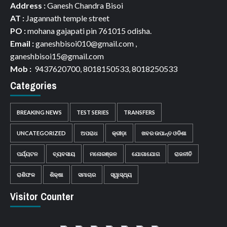
Address :
Ganesh Chandra Bisoi
AT :
Jagannath temple street
PO :
mohana gajapati pin 761015 odisha.
Email :
ganeshbisoi010@gmail.com ,
ganeshbisoi15@gmail.com
Mob :
9437620700, 8018150533, 8018250533
Categories
BREAKING NEWS
TEST SERIES
TRANSFERS
UNCATEGORIZED
ଅପରାଧ
କ୍ରୀଡ଼ା
ଖବର ଉପାନ୍ତ ଓଡିଶା
ପର୍ଯ୍ୟଟନ
ବ୍ୟବସାୟ
ମନୋରଞ୍ଜନ
ଯୋଗାଯୋଗ
ରାଜନୀତି
ରାଶିଫଳ
ଶିକ୍ଷା
ସମାଚାର
ସ୍ୱାସ୍ଥ୍ୟ
Visitor Counter