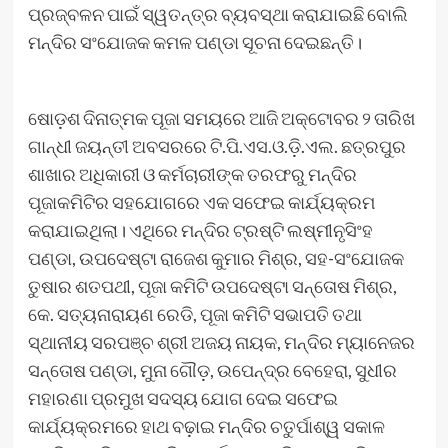
ପ୍ରଜ୍ବଳନ ପାଇଁ ସ୍ୱତନ୍ତ୍ର ବ୍ୟବସ୍ଥା କରାଯାଇଛି ବୋଲି
ମନ୍ଦିର ସଂଯୋଜକ କମଳ ପଣ୍ଡା ସୂଚନା ଦେଇଛନ୍ତି।
ଷୋଡ଼ଶ ଦିନାତ୍ମକ ପୂଜା ସମୟରେ ଆଜି ଅକ୍ଟୋବର ୨ ତାରିଖ
ଗାନ୍ଧୀ ଜୟନ୍ତୀ ଅବସରରେ ଟି.ପି.ଏସ.ଓ.ଡ଼ି.ଏଲ. ଛତ୍ରପୁର
ଶାଖାର ଅଧିକାରୀ ଓ କର୍ମଚାରୀଙ୍କ ତରଫରୁ ମନ୍ଦିର
ପୂଜାକମିଟିର ସହଯୋଗରେ ଏକ ସଫେଇ କାର୍ଯ୍ୟକ୍ରମ
କରାଯାଇଥିଲା। ଏଥିରେ ମନ୍ଦିର ଟ୍ରଷ୍ଟି ଲଷ୍ମୀନୃସିଂହ
ପଣ୍ଡା, ଉପଦେଷ୍ଟା ରାଜେଶ କୁମାର ମିଶ୍ର, ସହ-ସଂଯୋଜକ
ତୁଷାର ଶତପଥୀ, ପୂଜା କମିଟି ଉପଦେଷ୍ଟା ସନ୍ତୋଷ ମିଶ୍ର,
କେ. ସତ୍ୟନାରାୟଣ ରେଡି, ପୂଜା କମିଟି ସଭାପତି ତଥା
ସ୍ଥାନୀୟ ସରପଞ୍ଚ ଶ୍ରୀ ଅଜୟ ନାୟକ, ମନ୍ଦିର ମ୍ୟାନେଜର
ସନ୍ତୋଷ ପଣ୍ଡା, ମୁନା ଗୌଡ଼, ଉପେନ୍ଦ୍ର ବେହେରା, ସୁଧୀର
ମହାରଣା ପ୍ରମୁଖ ସଦସ୍ୟ ଯୋଗ ଦେଇ ସଫେଇ
କାର୍ଯ୍ୟକ୍ରମରେ ହାଥ ବଢ଼ାଇ ମନ୍ଦିର ଚତୁର୍ପାଶ୍ୱ ସକାଳ