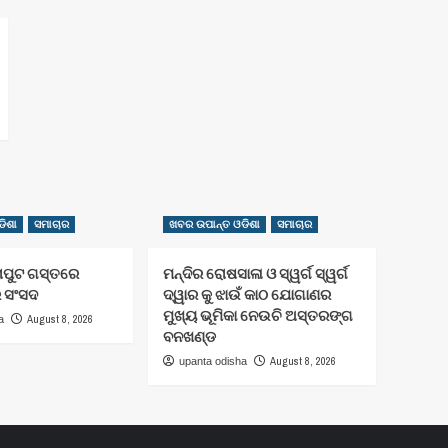
ିଶା
ସମାଚାର
ଖବର ଉପାନ୍ତ ଓଡିଶା
ସମାଚାର
ାପୁଟ ଗସ୍ତରେ
ମନ୍ଦିର ରୋଷସାଳା ଓ ସ୍ୱର୍ଗ ସ୍ୱର୍ଗ
ର ସଂସଦ
ଦ୍ୱାର କୁ ଝାଉଁ କାଠ ଯୋଗାଣର
ମୁଖ୍ୟ ଭୂମିକା ନେଉଚି ଅସ୍ତରଙ୍ଗ
August 8, 2026
a
ବନଖଣ୍ଡ
August 8, 2026
upanta odisha