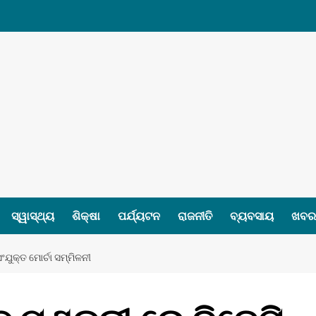
ସ୍ୱାସ୍ଥ୍ୟ
ଶିକ୍ଷା
ପର୍ଯ୍ୟଟନ
ରାଜନୀତି
ବ୍ୟବସାୟ
ଖବର 
ଂଯୁକ୍ତ ମୋର୍ଚା ସମ୍ମିଳନୀ