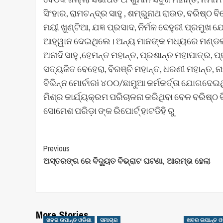
ସିଂହାର, ରାମଚନ୍ଦ୍ର ସାହୁ , ଶମ୍ଭୁନାଥ ରାଉତ, ବରିଷ୍ଠ ବିଜ
ମୟୀ ଖୁଣ୍ଟିଆ, ଯଜ୍ଞ ପ୍ରସାଦ, ନିର୍ମଳ ଦେହୁରୀ ପ୍ରମୁ
ଆହ୍ୱାନ ଦେଇଥିଲେ। ଅନ୍ୟ ମାନଙ୍କ ମଧ୍ୟରେ ମଣ୍ଡଳ 
ଅନାଦି ସାହୁ ,ହେମନ୍ତ ମହାନ୍ତ, ପ୍ରଶାନ୍ତ ମହାପାତ୍ର, 
ସତ୍ୟଜିତ ବେହେରା, ବିରଞ୍ଚି ମହାନ୍ତ, ଧରଣୀ ମହାନ୍ତ,
ବିଭିନ୍ନ ମୋର୍ଚାରi ୪୦୦/ଛାମୁଆ କର୍ମକର୍ତ୍ତା ଯୋଗଦେଇ
ମିଶ୍ର କାର୍ଯ୍ୟକ୍ରମ ପରିଚାଳନା କରିଥିବା ବେଳ ବରିଷ୍ଠ 
ସୋମେଶ ପରିଡ଼ା ଙ୍କ ରିପୋର୍ଟ୍ ହାଟଡିହି ରୁ
Post
Previous
ଅସ୍ତରଙ୍ଗ ରେ ବିଦ୍ୟୁତ ବିଭ୍ରାଟ ଘଟଣା, ଆରମ୍ଭ ହେଲା
Navigation
More Stories
ଖବର ଉପାନ୍ତ ଓଡିଶା
ସମାଚାର
ଖବର ଉପାନ୍ତ ଓ