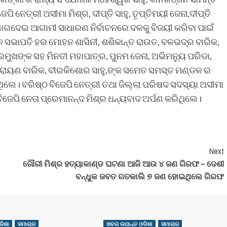
େପି ନେତ୍ରୀ ଅସୀମା ମିଶ୍ର, ଦୀପ୍ତି ସାହୁ, ତୃପ୍ତିମୟୀ ଜେନା,ଦୀପ୍ତି
ଖ ଯୋଗଦେଇ ଆଗାମୀ ସାଧାରଣ ନିର୍ବାଚନରେ ଦଳକୁ ବିଜୟୀ କରିବା ପାଇଁ
ସଭାପତି ହର ମୋହନ ଶାସିନୀ, ଶଶିକାନ୍ତ ରାଉତ, ବଳଭଦ୍ର ବାରିକ,
ପ୍ରମୁଖଙ୍କ ସହ ମିନତୀ ମହାପାତ୍ର, ପୁନମ ଜେନା, ଅଭିମନ୍ୟୁ ପରିଡା,
 ନାରାୟଣ ବାରିକ, ବୀରକିଶୋର ସାହୁ,ଙ୍କ ସମେତ ସମସ୍ତ ମଣ୍ଡଳ ର
ଥିଲେ। ବରିଷ୍ଠ ବିଜେପି ନେତ୍ରୀ ତଥା ଜିଲ୍ଲା ପରିଷଦ ସଦସ୍ୟା ଅସୀମା
ବିଜେପି ନେତା ପ୍ରେମାନନ୍ଦ ମିଶ୍ର ଧନ୍ୟବାଦ ଅର୍ପଣ କରିଥିଲେ।
Next
ଗୌରୀ ମିଶ୍ର ହତ୍ୟାକାଣ୍ଡ ଘଟଣା ଆଜି ଆଉ ୪ ଜଣ ଗିରଫ – ଦେଶୀ
ବନ୍ଧୁକ ଜବତ ଗତକାଲି ୭ ଜଣ ହୋଇଥିଲେ ଗିରଫ
ଡିଶା
ସମାଚାର
ଖବର ଉପାନ୍ତ ଓଡିଶା
ସମାଚାର