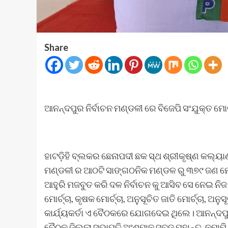
Share
ଆନନ୍ଦପୁର ନିର୍ବାଚନ ମଣ୍ଡଳୀ ରେ ବିଜେପି ସଂଯୁକ୍ତ ମୋର
ହାଟଡ଼ିହି ବ୍ଲକର ଛେନାପଦୀ ଛକ ସ୍ଥ ଶ୍ରୀକୃଷ୍ଣ କଲ୍ୟ
ମଣ୍ଡଳୀ ର ଆଠଟି ସାଙ୍ଗଠନିକ ମଣ୍ଡଳ ରୁ ୩୭୯ ଜଣ ମୋ
ଆହୁରି ମଜବୁତ କରି ଦଳ ନିର୍ବାଚନ କୁ ଆସିବ ସେ ନେଇ ନିଜ 
ମୋର୍ଚ୍ଚା, କୃଷକ ମୋର୍ଚ୍ଚା, ଅନୁସୂଚିତ ଜାତି ମୋର୍ଚ୍ଚା, ଅନ
କାର୍ଯ୍ୟକର୍ତା ଏ ବୈଠକରେ ଯୋଗଦେଇ ଥିଲେ। ଆନନ୍ଦପୁର
ବୈଠକ ଜିଲ୍ଲା ସଭାପତି ଅଂଶୁମାନ ସବୁଜ ମହାନ୍ତ, ନମାମ