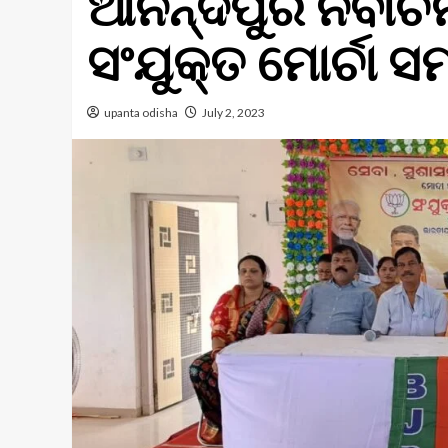
ଆନନ୍ଦପୁର ନିର୍ବାଚ
ସଂଯୁକ୍ତ ମୋର୍ଚା ସ
upanta odisha
July 2, 2023