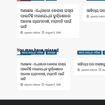
ଅଣାଛକ -ପନ୍ଦାଡୋ କେନାଲ ରାସ୍ତା
ସାହିତ୍ୟ ଘ
ପାଲଟିଛି ମରଣଯନ୍ତା ଦୁର୍ଦ୍ଦଶାରେ
upanta odis
ଅନେକ ଗ୍ରାମବାସୀ, ମରାମତି ପାଇଁ
ଦାବି
August 8, 2026
upanta odisha
You may have missed
ଖବର ଉପାନ୍ତ ଓଡିଶା
ସମାଚାର
ଖବର ଉପାନ୍ତ ଓଡିଶା
ଅଣାଛକ -ପନ୍ଦାଡୋ କେନାଲ ରାସ୍ତା
ସାହିତ୍ୟ ଘର ପକ୍ଷର
ପାଲଟିଛି ମରଣଯନ୍ତା ଦୁର୍ଦ୍ଦଶାରେ
Au
upanta odisha
ଅନେକ ଗ୍ରାମବାସୀ, ମରାମତି ପାଇଁ
ଦାବି
August 8, 2026
upanta odisha