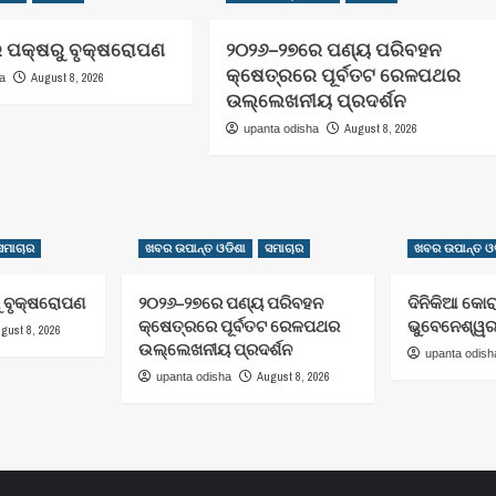
ର ପକ୍ଷରୁ ବୃକ୍ଷରୋପଣ
୨୦୨୬–୨୭ରେ ପଣ୍ୟ ପରିବହନ
କ୍ଷେତ୍ରରେ ପୂର୍ବତଟ ରେଳପଥର
August 8, 2026
ha
ଉଲ୍ଲେଖନୀୟ ପ୍ରଦର୍ଶନ
August 8, 2026
upanta odisha
ସମାଚାର
ଖବର ଉପାନ୍ତ ଓଡିଶା
ସମାଚାର
ଖବର ଉପାନ୍ତ ଓଡ
ୁ ବୃକ୍ଷରୋପଣ
୨୦୨୬–୨୭ରେ ପଣ୍ୟ ପରିବହନ
ଦିନିକିଆ କୋର
କ୍ଷେତ୍ରରେ ପୂର୍ବତଟ ରେଳପଥର
ଭୁବେନେଶ୍ୱ
gust 8, 2026
ଉଲ୍ଲେଖନୀୟ ପ୍ରଦର୍ଶନ
upanta odish
August 8, 2026
upanta odisha