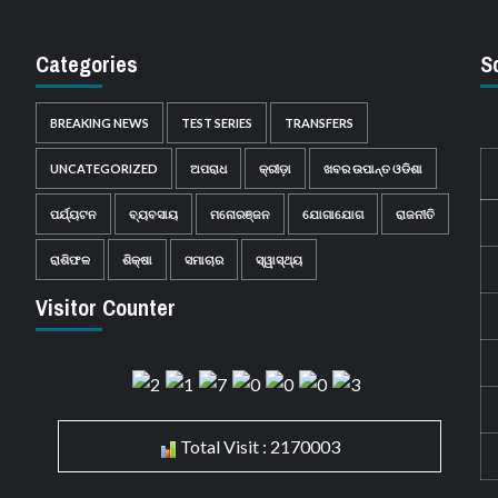
Categories
S
BREAKING NEWS
TEST SERIES
TRANSFERS
UNCATEGORIZED
ଅପରାଧ
କ୍ରୀଡ଼ା
ଖବର ଉପାନ୍ତ ଓଡିଶା
ପର୍ଯ୍ୟଟନ
ବ୍ୟବସାୟ
ମନୋରଞ୍ଜନ
ଯୋଗାଯୋଗ
ରାଜନୀତି
ରାଶିଫଳ
ଶିକ୍ଷା
ସମାଚାର
ସ୍ୱାସ୍ଥ୍ୟ
Visitor Counter
Total Visit : 2170003