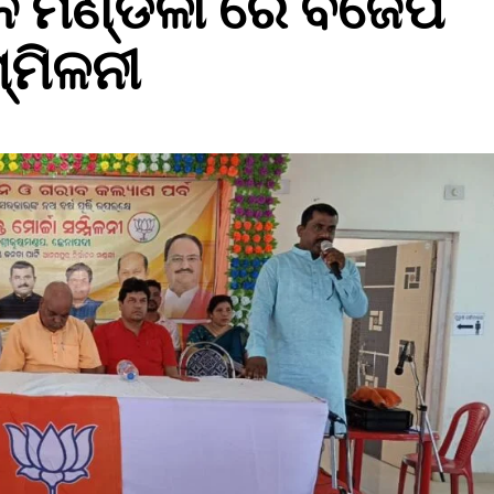
ନ ମଣ୍ଡଳୀ ରେ ବିଜେପି
ମ୍ମିଳନୀ