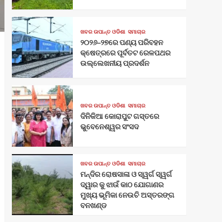
ଖବର ଉପାନ୍ତ ଓଡିଶା
ସମାଚାର
୨୦୨୬–୨୭ରେ ପଣ୍ୟ ପରିବହନ
କ୍ଷେତ୍ରରେ ପୂର୍ବତଟ ରେଳପଥର
ଉଲ୍ଲେଖନୀୟ ପ୍ରଦର୍ଶନ
ଖବର ଉପାନ୍ତ ଓଡିଶା
ସମାଚାର
ଦିନିକିଆ କୋରାପୁଟ ଗସ୍ତରେ
ଭୁବେନେଶ୍ୱର ସଂସଦ
ଖବର ଉପାନ୍ତ ଓଡିଶା
ସମାଚାର
ମନ୍ଦିର ରୋଷସାଳା ଓ ସ୍ୱର୍ଗ ସ୍ୱର୍ଗ
ଦ୍ୱାର କୁ ଝାଉଁ କାଠ ଯୋଗାଣର
ମୁଖ୍ୟ ଭୂମିକା ନେଉଚି ଅସ୍ତରଙ୍ଗ
ବନଖଣ୍ଡ