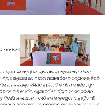
୍ଚା ସମ୍ମିଳନୀ
ାଣ ମଣ୍ଡପ ରେ ଅନୁଷ୍ଠିତ ହୋଇଯାଇଛି। ଏଥିରେ ଏହି ନିର୍ବାଚନ
ର୍ଚ୍ଚା ପଦାଧିକାରୀ ଯୋଗଦେଇ ଆଗାମୀ ଦିନରେ ସଙ୍ଗଠନକୁ କିପରି
ନିଜ ର ମତବ୍ୟକ୍ତ କରିଥିଲେ। ବିଜେପି ର ମହିଳା ମୋର୍ଚ୍ଚା , ଯୁବ
ୁସୂଚିତ ଜନ ଜାତି ମୋର୍ଚ୍ଚା, ପଛୁଆ ବର୍ଗ ମୋର୍ଚ୍ଚା ର ସମସ୍ତ ବରିଷ୍ଠ
 ବିଜେପି ନେତା ଆଲୋକ ସେଠି ଙ୍କ ନେତୃତ୍ୱରେ ଅନୁଷ୍ଠିତ ଏହି
ି ଗଙ୍ଗା ର ରାଜ୍ୟ ସଂଯୋଜକ ମହେଶ୍ୱର ସାହୁ, ଜ୍ଞାନରଞ୍ଜନ ସାମନ୍ତ