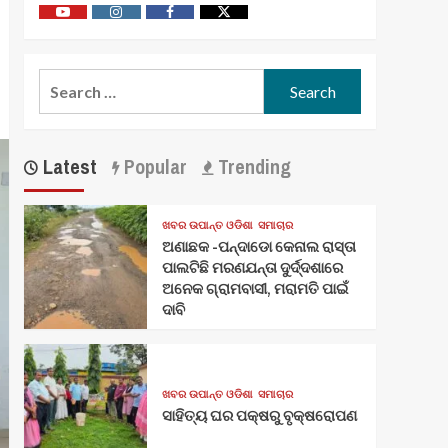
Youtube
Vimeo
Facebook
Twitter
Search
for:
Latest
Popular
Trending
ଖବର ଉପାନ୍ତ ଓଡିଶା
ସମାଚାର
ଅଣାଛକ -ପନ୍ଦାଡୋ କେନାଲ ରାସ୍ତା
ପାଲଟିଛି ମରଣଯନ୍ତା ଦୁର୍ଦ୍ଦଶାରେ
ଅନେକ ଗ୍ରାମବାସୀ, ମରାମତି ପାଇଁ
ଦାବି
ଖବର ଉପାନ୍ତ ଓଡିଶା
ସମାଚାର
ସାହିତ୍ୟ ଘର ପକ୍ଷରୁ ବୃକ୍ଷରୋପଣ