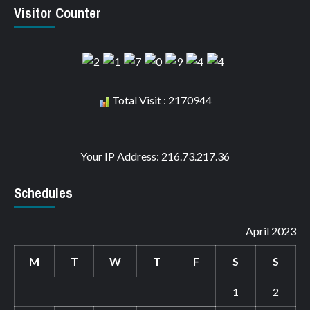
Visitor Counter
Total Visit : 2170944
Your IP Address: 216.73.217.36
Schedules
April 2023
M
T
W
T
F
S
S
1
2