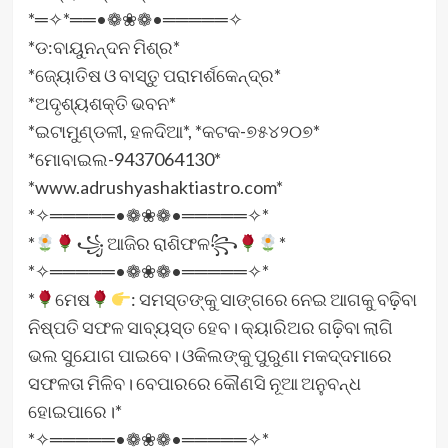
*═✧*══•❁❀❁•═════✧
*ଡ:ବାୟୁନନ୍ଦନ ମିଶ୍ର*
*ଜ୍ୟୋତିଷ ଓ ବାସ୍ତୁ ପରାମର୍ଶକେନ୍ଦ୍ର*
*ଅଦୃଶ୍ୟଶକ୍ତି ଭବନ*
*ଇଟାମୁଣ୍ଡଳୀ, ହଳଦିଆ*, *କଟକ-୭୫୪୨୦୭*
*ମୋବାଇଲ-9437064130*
*www.adrushyashaktiastro.com*
*✧═════•❁❀❁•═════✧*
*
꧁ ଆଜିର ରାଶିଫଳ꧂
*
*✧═════•❁❀❁•═════✧*
*
ମେଷ
: ସମସ୍ତଙ୍କୁ ସାଙ୍ଗରେ ନେଇ ଆଗକୁ ବଢ଼ିବା
ନିଷ୍ପତି ସଫଳ ସାବ୍ୟସ୍ତ ହେବ। କ୍ୟାରିଅର ଗଢ଼ିବା ଲାଗି
ଭଲ ସୁଯୋଗ ପାଇବେ। ଓକିଲଙ୍କୁ ପୁରୁଣା ମକଦ୍ଦମାରେ
ସଫଳତା ମିଳିବ। ବେପାରରେ କୌଣସି ନୂଆ ଅନୁବନ୍ଧ
ହୋଇପାରେ।*
*✧═════•❁❀❁•═════✧*