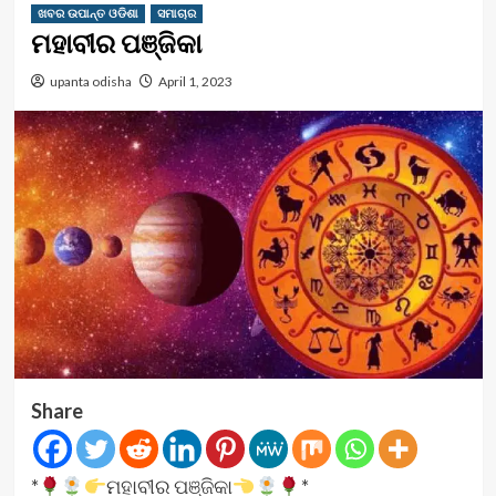
ଖବର ଉପାନ୍ତ ଓଡିଶା
ସମାଚାର
ମହାବୀର ପଞ୍ଜିକା
upanta odisha
April 1, 2023
Share
*
ମହାବୀର ପଞ୍ଜିକା
*