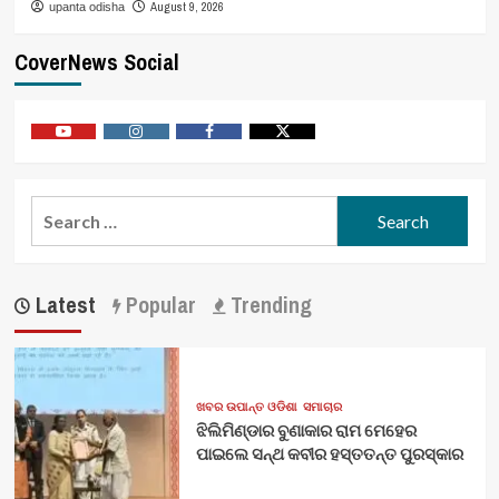
August 9, 2026
upanta odisha
CoverNews Social
Youtube
Vimeo
Facebook
Twitter
Search
for:
Latest
Popular
Trending
ଖବର ଉପାନ୍ତ ଓଡିଶା
ସମାଚାର
ଝିଲିମିଣ୍ଡାର ବୁଣାକାର ରାମ ମେହେର
ପାଇଲେ ସନ୍ଥ କବୀର ହସ୍ତତନ୍ତ ପୁରସ୍କାର