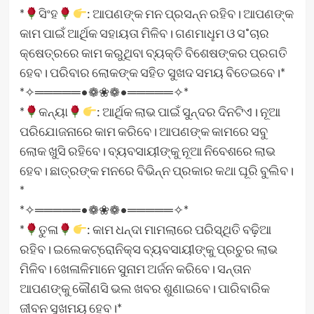
*
ସିଂହ
: ଆପଣଙ୍କ ମନ ପ୍ରସନ୍ନ ରହିବ। ଆପଣଙ୍କ
କାମ ପାଇଁ ଆର୍ଥିକ ସହାୟତା ମିଳିବ। ଗଣମାଧୢମ ଓ ସ˚ଚାର
କ୍ଷେତ୍ରରେ କାମ କରୁଥିବା ବ୍ୟକ୍ତି ବିଶେଷଙ୍କର ପ୍ରଗତି
ହେବ। ପରିବାର ଲୋକଙ୍କ ସହିତ ସୁଖଦ ସମୟ ବିତେଇବେ।*
*✧═════•❁❀❁•═════✧*
*
କନ୍ୟା
: ଆର୍ଥିକ ଲାଭ ପାଇଁ ସୁନ୍ଦର ଦିନଟିଏ। ନୂଆ
ପରିଯୋଜନାରେ କାମ କରିବେ। ଆପଣଙ୍କ କାମରେ ସବୁ
ଲୋକ ଖୁସି ରହିବେ। ବ୍ୟବସାୟୀଙ୍କୁ ନୂଆ ନିବେଶରେ ଲାଭ
ହେବ। ଛାତ୍ରଙ୍କ ମନରେ ବିଭିନ୍ନ ପ୍ରକାର କଥା ଘୂରି ବୁଲିବ।
*
*✧═════•❁❀❁•═════✧*
*
ତୁଳା
: କାମ ଧନ୍ଦା ମାମଲାରେ ପରିସ୍ଥିତି ବଢ଼ିଆ
ରହିବ। ଇଲେକଟ୍ରୋନିକ୍ସ ବ୍ୟବସାୟୀଙ୍କୁ ପ୍ରଚୁର ଲାଭ
ମିଳିବ। ଖେଳାଳିମାନେ ସୁନାମ ଅର୍ଜନ କରିବେ। ସନ୍ତାନ
ଆପଣଙ୍କୁ କୌଣସି ଭଲ ଖବର ଶୁଣାଇବେ। ପାରିବାରିକ
ଜୀବନ ସୁଖମୟ ହେବ।*