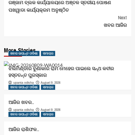
ଗଞ୍ଜାମ ବ୍ଲକ କାର୍ଯ୍ୟାଳୟରେ ଅଞ୍ଚଳ ସ୍ତରୀୟ ପୋଷଣ
Navigation
ପଖୱାଡା କାର୍ଯ୍ୟକ୍ରମ ଅନୁଷ୍ଠିତ
Next
ଖବର ଆଜିର
More Stories
ଖବର ଉପାନ୍ତ ଓଡିଶା
ସମାଚାର
ଝିଲିମିଣ୍ଡାର ବୁଣାକାର ରାମ ମେହେର ପାଇଲେ ସନ୍ଥ କବୀର
ହସ୍ତତନ୍ତ ପୁରସ୍କାର
August 9, 2026
upanta odisha
ଖବର ଉପାନ୍ତ ଓଡିଶା
ସମାଚାର
ଆଜିର ଖବର..
August 9, 2026
upanta odisha
ଖବର ଉପାନ୍ତ ଓଡିଶା
ସମାଚାର
ଆଜିର ରାଶିଫଳ..