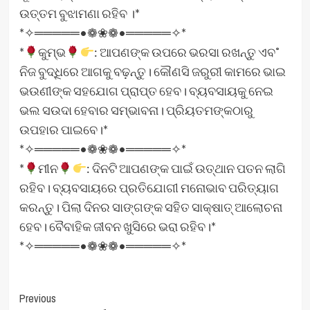
ଉତ୍ତମ ବୁଝାମଣା ରହିବ ।*
*✧═════•❁❀❁•═════✧*
*
କୁମ୍ଭ
: ଆପଣଙ୍କ ଉପରେ ଭରସା ରଖନ୍ତୁ ଏବ˚
ନିଜ ବୁଦ୍ଧିରେ ଆଗକୁ ବଢ଼ନ୍ତୁ। କୌଣସି ଜରୁରୀ କାମରେ ଭାଇ
ଭଉଣୀଙ୍କ ସହଯୋଗ ପ୍ରାପ୍ତ ହେବ। ବ୍ୟବସାୟକୁ ନେଇ
ଭଲ ସଉଦା ହେବାର ସମ୍ଭାବନା। ପ୍ରିୟତମଙ୍କଠାରୁ
ଉପହାର ପାଇବେ।*
*✧═════•❁❀❁•═════✧*
*
ମୀନ
: ଦିନଟି ଆପଣଙ୍କ ପାଇଁ ଉତ୍‌ଥାନ ପତନ ଲାଗି
ରହିବ। ବ୍ୟବସାୟରେ ପ୍ରତିଯୋଗୀ ମନୋଭାବ ପରିତ୍ୟାଗ
କରନ୍ତୁ। ପିଲା ଦିନର ସାଙ୍ଗଙ୍କ ସହିତ ସାକ୍ଷାତ୍‌ ଆଲୋଚନା
ହେବ। ବୈବାହିକ ଜୀବନ ଖୁସିରେ ଭରା ରହିବ।*
*✧═════•❁❀❁•═════✧*
Post
Previous