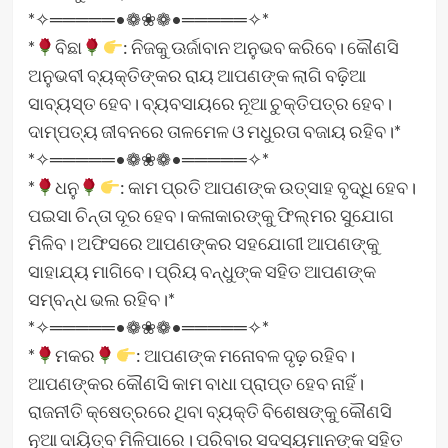
*✧═════•❁❀❁•═════✧*
*
ବିଛା
: ନିଜକୁ ଊର୍ଜାବାନ ଅନୁଭବ କରିବେ। କୌଣସି
ଅନୁଭବୀ ବ୍ୟକ୍ତିଙ୍କର ରାୟ ଆପଣଙ୍କ ଲାଗି ବଢ଼ିଆ
ସାବ୍ୟସ୍ତ ହେବ। ବ୍ୟବସାୟରେ ନୂଆ ଚୁକ୍ତିପତ୍ର ହେବ।
ଦାମ୍ପତ୍ୟ ଜୀବନରେ ତାଳମେଳ ଓ ମଧୁରତା ବଜାୟ ରହିବ।*
*✧═════•❁❀❁•═════✧*
*
ଧନୁ
: କାମ ପ୍ରତି ଆପଣଙ୍କ ଉତ୍ସାହ ବୃଦ୍ଧି ହେବ।
ପଇସା ଚିନ୍ତା ଦୂର ହେବ। କଳାକାରଙ୍କୁ ଫିଲ୍ମର ସୁଯୋଗ
ମିଳିବ। ଅଫିସରେ ଆପଣଙ୍କର ସହଯୋଗୀ ଆପଣଙ୍କୁ
ସାହାଯ୍ୟ ମାଗିବେ। ପ୍ରିୟ ବନ୍ଧୁଙ୍କ ସହିତ ଆପଣଙ୍କ
ସମ୍ବନ୍ଧ ଭଲ ରହିବ।*
*✧═════•❁❀❁•═════✧*
*
ମକର
: ଆପଣଙ୍କ ମନୋବଳ ଦୃଢ଼ ରହିବ।
ଆପଣଙ୍କର କୌଣସି କାମ ବାଧା ପ୍ରାପ୍ତ ହେବ ନାହିଁ।
ରାଜନୀତି କ୍ଷେତ୍ରରେ ଥିବା ବ୍ୟକ୍ତି ବିଶେଷଙ୍କୁ କୌଣସି
ନୂଆ ଦାୟିତ୍ବ ମିଳିପାରେ। ପରିବାର ସଦସ୍ୟମାନଙ୍କ ସହିତ