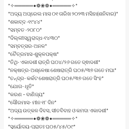
*✧═════•❁❀❁•═════✧*
*ଅଦ୍ୟ ଅପ୍ରେଲ ମାସ ୦୧ ତାରିଖ ୨୦୨୩ ମସିହା(ଶନିବାର)*
*ଶକାବ୍ଦ -୧୯୪୪*
*ସମ୍ବତ -୨୦୮୦*
*ଦିଲ୍ଲୀସ୍ୱରାଦ୍ଧ-୧୪୩୦*
*ସମ୍ବତ୍ସର-ଅନଳ*
*ଚୈତ୍ରମାସ-ଶୁକ୍ଳପକ୍ଷ*
*ତିଥି- ଏକାଦଶୀ ରାତ୍ରି ଘ୦୪/୨୬ ଗତେ ଦ୍ଵାଦଶୀ*
*ନକ୍ଷତ୍ର-ଅଶ୍ଳେଷା ଶେଷରାତ୍ରି ଘ୦୫/୩୭ ଗତେ ମଘା*
*ଚନ୍ଦ୍ର- କର୍କଟ ଶେଷରାତ୍ରି ଘ୦୫/୩୭ ଗତେ ସିଂହ*
*ଯୋଗ- ଧୃତି*
*କରଣ – ବାଣିଜ୍ୟ*
*ସୌରମାସ- ମୀନ ୧୮ ଦିନ*
*ଅଦ୍ୟ ଉତ୍କଳ ଦିବସ, ସୀତବିବାହ ଓ କମଦା ଏକାଦଶୀ*
*✧═════•❁❀❁•═════✧*
*ସୁର୍ୟୋଦୟ-ପ୍ରାତଃ ଘ୦୫/୪୫/୦୯*