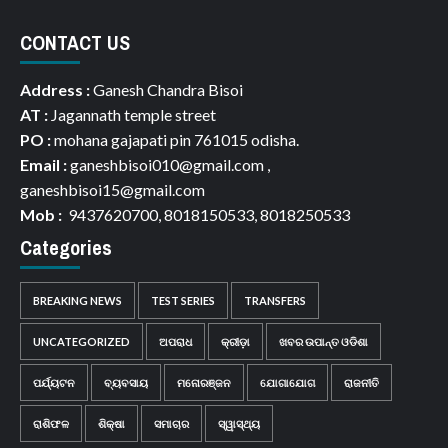
CONTACT US
Address :
Ganesh Chandra Bisoi
AT :
Jagannath temple street
PO :
mohana gajapati pin 761015 odisha.
Email :
ganeshbisoi010@gmail.com ,
ganeshbisoi15@gmail.com
Mob :
9437620700, 8018150533, 8018250533
Categories
BREAKING NEWS
TEST SERIES
TRANSFERS
UNCATEGORIZED
ଅପରାଧ
କ୍ରୀଡ଼ା
ଖବର ଉପାନ୍ତ ଓଡିଶା
ପର୍ଯ୍ୟଟନ
ବ୍ୟବସାୟ
ମନୋରଞ୍ଜନ
ଯୋଗାଯୋଗ
ରାଜନୀତି
ରାଶିଫଳ
ଶିକ୍ଷା
ସମାଚାର
ସ୍ୱାସ୍ଥ୍ୟ