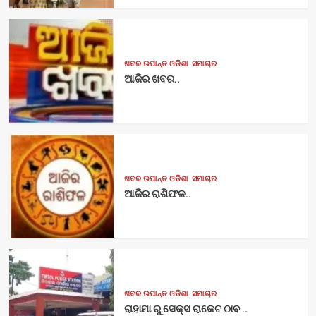
ଖବର ଉପାନ୍ତ ଓଡିଶା
ସମାଚାର
ଆଜିର ଖବର..
ଖବର ଉପାନ୍ତ ଓଡିଶା
ସମାଚାର
ଆଜିର ରାଶିଫଳ..
ଖବର ଉପାନ୍ତ ଓଡିଶା
ସମାଚାର
ରାହାମା ରୁ ସେକ୍ସ ରାକେଟ ଠାବ ..