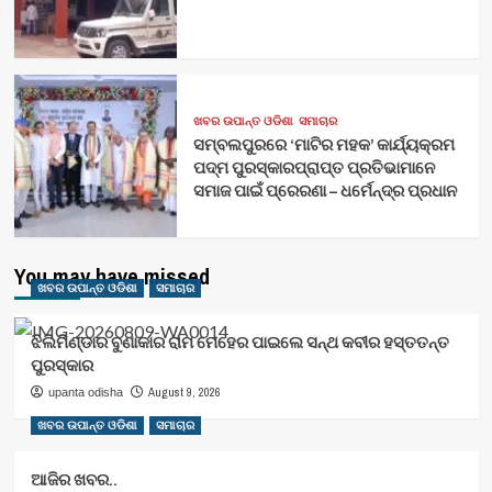
ଖବର ଉପାନ୍ତ ଓଡିଶା
ସମାଚାର
ସମ୍ବଲପୁରରେ ‘ମାଟିର ମହକ’ କାର୍ଯ୍ୟକ୍ରମ
ପଦ୍ମ ପୁରସ୍କାରପ୍ରାପ୍ତ ପ୍ରତିଭାମାନେ
ସମାଜ ପାଇଁ ପ୍ରେରଣା – ଧର୍ମେନ୍ଦ୍ର ପ୍ରଧାନ
You may have missed
ଖବର ଉପାନ୍ତ ଓଡିଶା
ସମାଚାର
ଝିଲିମିଣ୍ଡାର ବୁଣାକାର ରାମ ମେହେର ପାଇଲେ ସନ୍ଥ କବୀର ହସ୍ତତନ୍ତ
ପୁରସ୍କାର
August 9, 2026
upanta odisha
ଖବର ଉପାନ୍ତ ଓଡିଶା
ସମାଚାର
ଆଜିର ଖବର..