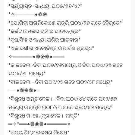
*ସୂର୍ଯ୍ୟାସ୍ତ -ସନ୍ଧ୍ୟା ଘ୦୫/୫୭/୪୯*
*✧═════•❁❀
*ଯୋଗିନୀ ଅଗ୍ନିକୋଣେ ରାତ୍ରି ଘ୦୪/୨୬ ଗତେ ନୈରୁତେ*
*କର୍କଟ ଓ ମକର ରାଶି ର ଘାତଚନ୍ଦ୍ର*
*ବୃଷ,ସିଂହ ଓ କନ୍ୟା ରାଶିର ଘାତବାର*
*ଏକାଦଶୀ ର ଏକୋଦିଷ୍ଟ ଓ ପାର୍ବଣ ଶ୍ରାଦ୍ଧ*
✧═════•❁❀❁•═══
*କାଳବେଳା -ଦିବା ଘ୦୭/୧୬ମଧ୍ୟେ ଓ ଦିବା ଘ୦୪/୨୫ ଗତେ
ଘ୦୫/୫୮ ମଧ୍ୟେ*
*ବାରବେଳା – ଦିବା ଘ୦୧/୨୫ ଗତେ ଘ୦୨/୫୮ ମଧ୍ୟେ*
══•❁❀❁•═
*ବିଶୁଦ୍ଧ ଅମୃତ ବେଳ। – ଦିବା ଘ୦୯/୪୪ ଗତେ ଘ୧୨/୫୭
ମଧ୍ୟେ ଓ ରାତ୍ରି ଘ୦୮/୨୩ ଗତେ ଘ୧୦/୪୫ ମଧ୍ୟେ*
*ବିଶୁଦ୍ଧ ମ।ହେନ୍ଦ୍ର ବେଳ।- ନାସ୍ତି*
═✧*══•❁❀❁•═════✧
*ଅଦ୍ୟ ଶିମ୍ବ ଭକ୍ଷଣ ନିଷେଧ*