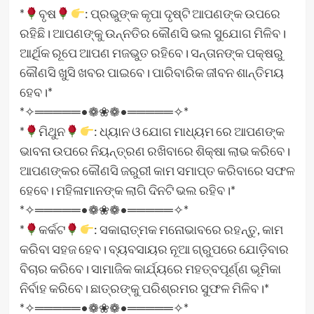
*
ବୃଷ
: ପ୍ରଭୁଙ୍କ କୃପା ଦୃଷ୍ଟି ଆପଣଙ୍କ ଉପରେ
ରହିଛି। ଆପଣଙ୍କୁ ଉନ୍ନତିର କୌଣସି ଭଲ ସୁଯୋଗ ମିଳିବ।
ଆର୍ଥିକ ରୂପେ ଆପଣ ମଜଭୁତ ରହିବେ। ସନ୍ତାନଙ୍କ ପକ୍ଷରୁ
କୌଣସି ଖୁସି ଖବର ପାଇବେ। ପାରିବାରିକ ଜୀବନ ଶାନ୍ତିମୟ
ହେବ।*
*✧═════•❁❀❁•═════✧*
*
ମିଥୁନ
: ଧ୍ୟାନ ଓ ଯୋଗ ମାଧ୍ୟମ ରେ ଆପଣଙ୍କ
ଭାବନା ଉପରେ ନିୟନ୍ତ୍ରଣ ରଖିବାରେ ଶିକ୍ଷା ଲାଭ କରିବେ।
ଆପଣଙ୍କର କୌଣସି ଜରୁରୀ କାମ ସମାପ୍ତ କରିବାରେ ସଫଳ
ହେବେ। ମହିଳାମାନଙ୍କ ଲାଗି ଦିନଟି ଭଲ ରହିବ।*
*✧═════•❁❀❁•═════✧*
*
କର୍କଟ
: ସକାରାତ୍ମକ ମନୋଭାବରେ ରହନ୍ତୁ, କାମ
କରିବା ସହଜ ହେବ। ବ୍ୟବସାୟର ନୂଆ ଗ୍ରୁପରେ ଯୋଡ଼ିବାର
ବିଚାର କରିବେ। ସାମାଜିକ କାର୍ଯ୍ୟରେ ମହତ୍ବପୂର୍ଣ୍ଣ ଭୂମିକା
ନିର୍ବାହ କରିବେ। ଛାତ୍ରଙ୍କୁ ପରିଶ୍ରମର ସୁଫଳ ମିଳିବ।*
*✧═════•❁❀❁•═════✧*