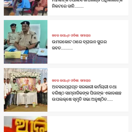
ନିକଟରେ ଦାବି……..
ଖବର ଉପାନ୍ତ ଓଡିଶା
ସମାଚାର
ଉମରକୋଟ ଠାରେ ବ୍ରାଉନ ସୁଗର
ଜବତ……….
ଖବର ଉପାନ୍ତ ଓଡିଶା
ସମାଚାର
ଅବସରପ୍ରାପ୍ତ ସରକାରୀ କର୍ମଚାରୀ ତଥା
ବରିଷ୍ଠ ସାମ୍ବାଦିକଙ୍କ ପିତାଙ୍କ ଏକାଦଶାହ
ଉପଲକ୍ଷେ ସ୍ମୃତି ସଭା ଅନୁଷ୍ଠିତ…..