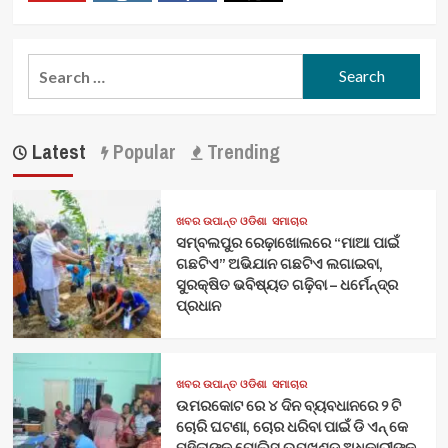
Youtube
Vimeo
Facebook
Twitter
ଗିରଫ
Search
for:
Latest
Popular
Trending
ଖବର ଉପାନ୍ତ ଓଡିଶା
ସମାଚାର
ସମ୍ବଲପୁର ରେଢ଼ାଖୋଲରେ “ମାଆ ପାଇଁ
ଗଛଟିଏ” ଅଭିଯାନ ଗଛଟିଏ ଲଗାଇବା,
ସୁରକ୍ଷିତ ଭବିଷ୍ୟତ ଗଢ଼ିବା – ଧର୍ମେନ୍ଦ୍ର
ପ୍ରଧାନ
ଖବର ଉପାନ୍ତ ଓଡିଶା
ସମାଚାର
ଉମରକୋଟ ରେ ୪ ଦିନ ବ୍ୟବଧାନରେ ୨ ଟି
ଚୋରି ଘଟଣା, ଚୋର ଧରିବା ପାଇଁ ଡି ଏନ୍ କେ
ମହିଳାଙ୍କ ପୋଲିସ ଉପଖଣ୍ଡ ଅଧିକାରୀଙ୍କ