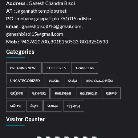
Address :
Ganesh Chandra Bisoi
AT :
Jagannath temple street
PO :
mohana gajapati pin 761015 odisha.
Email :
ganeshbisoi010@gmail.com ,
ganeshbisoi15@gmail.com
Mob :
9437620700, 8018150533, 8018250533
Categories
BREAKING NEWS
TEST SERIES
TRANSFERS
UNCATEGORIZED
ଅପରାଧ
କ୍ରୀଡ଼ା
ଖବର ଉପାନ୍ତ ଓଡିଶା
ପର୍ଯ୍ୟଟନ
ବ୍ୟବସାୟ
ମନୋରଞ୍ଜନ
ଯୋଗାଯୋଗ
ରାଜନୀତି
ରାଶିଫଳ
ଶିକ୍ଷା
ସମାଚାର
ସ୍ୱାସ୍ଥ୍ୟ
Visitor Counter