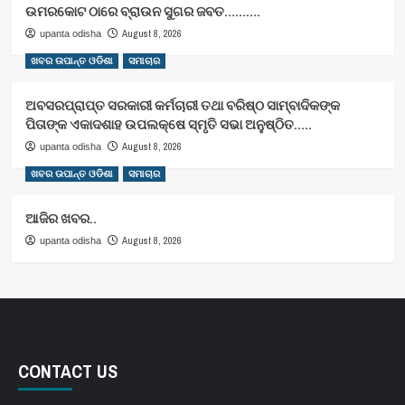
ଉମରକୋଟ ଠାରେ ବ୍ରାଉନ ସୁଗର ଜବତ……….
August 8, 2026
upanta odisha
ଖବର ଉପାନ୍ତ ଓଡିଶା
ସମାଚାର
ଅବସରପ୍ରାପ୍ତ ସରକାରୀ କର୍ମଚାରୀ ତଥା ବରିଷ୍ଠ ସାମ୍ବାଦିକଙ୍କ
ପିତାଙ୍କ ଏକାଦଶାହ ଉପଲକ୍ଷେ ସ୍ମୃତି ସଭା ଅନୁଷ୍ଠିତ…..
August 8, 2026
upanta odisha
ଖବର ଉପାନ୍ତ ଓଡିଶା
ସମାଚାର
ଆଜିର ଖବର..
August 8, 2026
upanta odisha
CONTACT US