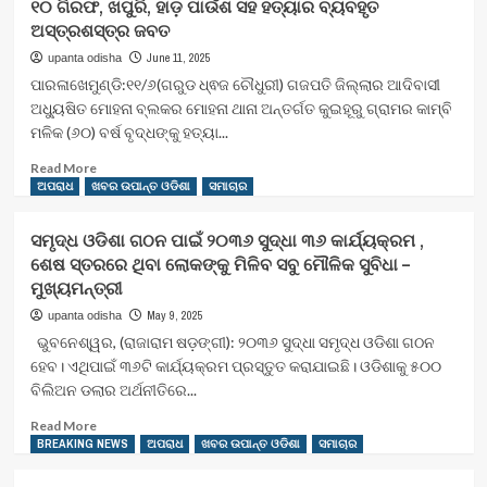
୧୦ ଗିରଫ, ଖପୁରି, ହାଡ଼ ପାଉଁଶ ସହ ହତ୍ୟାର ବ୍ୟବହୃତ
ବ୍ରାଉନ
ଅସ୍ତ୍ରଶସ୍ତ୍ର ଜବତ
ସୁଗାର
ସହ
June 11, 2025
upanta odisha
ଜଣେ
ପାରଳାଖେମୁଣ୍ଡି:୧୧/୬(ଗରୁଡ ଧ୍ଵଜ ଚୌଧୁରୀ) ଗଜପତି ଜିଲ୍ଲାର ଆଦିବାସୀ
ଅଭିଯୁକ୍ତ
ଅଧ୍ୟୁଷିତ ମୋହନା ବ୍ଲକର ମୋହନା ଥାନା ଅନ୍ତର୍ଗତ କୁଇହୂରୁ ଗ୍ରାମର କାମ୍ବି
ଗିରଫ
ମଳିକ (୬୦) ବର୍ଷ ବୃଦ୍ଧଙ୍କୁ ହତ୍ୟା...
Read
Read More
more
ଅପରାଧ
ଖବର ଉପାନ୍ତ ଓଡିଶା
ସମାଚାର
about
ମୋହନା
ସମୃଦ୍ଧ ଓଡିଶା ଗଠନ ପାଇଁ ୨୦୩୬ ସୁଦ୍ଧା ୩୬ କାର୍ଯ୍ୟକ୍ରମ ,
ଥାନା
ଶେଷ ସ୍ତରରେ ଥିବା ଲୋକଙ୍କୁ ମିଳିବ ସବୁ ମୌଳିକ ସୁବିଧା –
କୁଇହୁରୁ
ମୁଖ୍ୟମନ୍ତ୍ରୀ
ଗ୍ରାମ
ରେ
May 9, 2025
upanta odisha
ବୃଦ୍ଧଙ୍କୁ
ଭୁବନେଶ୍ୱର, (ରାଜାରାମ ଷଡ଼ଙ୍ଗୀ): ୨୦୩୬ ସୁଦ୍ଧା ସମୃଦ୍ଧ ଓଡିଶା ଗଠନ
ହତ୍ୟା
ହେବ। ଏଥିପାଇଁ ୩୬ଟି କାର୍ଯ୍ୟକ୍ରମ ପ୍ରସ୍ତୁତ କରାଯାଇଛି। ଓଡିଶାକୁ ୫୦୦
ଅଭିଯୋଗରେ
ବିଲିଅନ ଡଲାର ଅର୍ଥନୀତିରେ...
୧୦
ଗିରଫ,
Read
Read More
ଖପୁରି,
more
BREAKING NEWS
ଅପରାଧ
ଖବର ଉପାନ୍ତ ଓଡିଶା
ସମାଚାର
ହାଡ଼
about
ପାଉଁଶ
ସମୃଦ୍ଧ