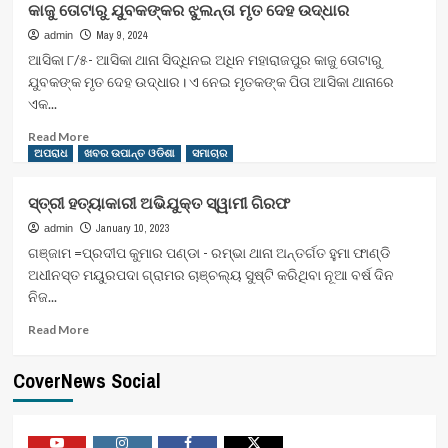
କାଜୁ ତୋଟାରୁ ଯୁବକଙ୍କର ଝୁଲନ୍ତା ମୃତ ଦେହ ଉଦ୍ଧାର
ସହ
ଓଡିଶା
ହତ୍ୟାର
ଗଠନ
May 9, 2024
admin
ବ୍ୟବହୃତ
ପାଇଁ
ଆସିକା ୮/୫- ଆସିକା ଥାନା ସିଦ୍ଧିନଇ ଅଧିନ ମହାରାଜପୁର କାଜୁ ତୋଟାରୁ
ଅସ୍ତ୍ରଶସ୍ତ୍ର
୨୦୩୬
ଯୁବକଙ୍କ ମୃତ ଦେହ ଉଦ୍ଧାର। ଏ ନେଇ ମୃତକଙ୍କ ପିତା ଆସିକା ଥାନାରେ
ଜବତ
ସୁଦ୍ଧା
ଏକ...
୩୬
କାର୍ଯ୍ୟକ୍ରମ
Read
Read More
,
more
ଅପରାଧ
ଖବର ଉପାନ୍ତ ଓଡିଶା
ସମାଚାର
ଶେଷ
about
ସ୍ତରରେ
କାଜୁ
ସ୍ତ୍ରୀ ହତ୍ୟାକାରୀ ଅଭିଯୁକ୍ତ ସ୍ୱାମୀ ଗିରଫ
ଥିବା
ତୋଟାରୁ
ଲୋକଙ୍କୁ
ଯୁବକଙ୍କର
January 10, 2023
admin
ମିଳିବ
ଝୁଲନ୍ତା
ଗଞ୍ଜାମ =ପ୍ରଦୀପ କୁମାର ପଣ୍ଡା - ରମ୍ଭା ଥାନା ଅନ୍ତର୍ଗତ ହୁମା ଫାଣ୍ଡି
ସବୁ
ମୃତ
ଅଧୀନସ୍ତ ମୟୁରପଦା ଗ୍ରାମର ଚାଞ୍ଚଲ୍ୟ ସୁଷ୍ଟି କରିଥିବା ନୂଆ ବର୍ଷ ଦିନ
ମୌଳିକ
ଦେହ
ନିଜ...
ସୁବିଧା
ଉଦ୍ଧାର
–
Read
Read More
ମୁଖ୍ୟମନ୍ତ୍ରୀ
more
about
CoverNews Social
ସ୍ତ୍ରୀ
ହତ୍ୟାକାରୀ
ଅଭିଯୁକ୍ତ
ସ୍ୱାମୀ