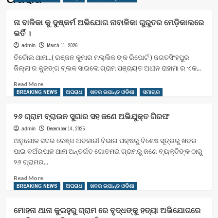
ନା ବାଳିକା କୁ ଦୁଷ୍କର୍ମ ଅଭିଯୋଗ ନାବାଳିକା ଗୁରୁତର ମେଡ଼ିକାଲରେ
ଭର୍ତି ।
March 11, 2026
admin
ତିର୍ତୋଲ ଥାନା...( ରଞ୍ଜନ କୁମାର ମଲ୍ଲିକ ଙ୍କ ରିପୋର୍ଟ ) ଜଗତସିଂହପୁର
ଜିଲ୍ଲା ର କୁଜଙ୍ଗ ବ୍ଲକ ସାଇଲୋ ଗ୍ରାମ ପଞ୍ଚାୟତ ଅଧୀନ ରାହାମା ର ଏକ...
Read
Read More
more
BREAKING NEWS
ଅପରାଧ
ଖବର ଉପାନ୍ତ ଓଡିଶା
ସମାଚାର
about
ନା
୨୬ ଗ୍ରାମ ବ୍ରାଉନ ସୁଗାର ସହ ଜଣେ ଅଭିଯୁକ୍ତ ଗିରଫ
ବାଳିକା
କୁ
December 14, 2025
admin
ଦୁଷ୍କର୍ମ
ଅନୁଗୋଳ ସଦର ରେଞ୍ଜ ଅବକାରୀ ବିଭାଗ ପକ୍ଷରୁ ବିଶେଷ ସୂତ୍ରରୁ ଖବର
ଅଭିଯୋଗ
ପାଇ ବଅଁରପାଳ ଥାନା ଅନ୍ତର୍ଗତ ଗୋତମରା ଗ୍ରାମରୁ ଜଣେ ବ୍ୟକ୍ତିଙ୍କ ଠାରୁ
ନାବାଳିକା
୨୬ ଗ୍ରାମର...
ଗୁରୁତର
ମେଡ଼ିକାଲରେ
Read
Read More
ଭର୍ତି
more
BREAKING NEWS
ଅପରାଧ
ଖବର ଉପାନ୍ତ ଓଡିଶା
।
about
୨୬
ମୋହନା ଥାନା କୁଇହୁରୁ ଗ୍ରାମ ରେ ବୃଦ୍ଧଙ୍କୁ ହତ୍ୟା ଅଭିଯୋଗରେ
ଗ୍ରାମ