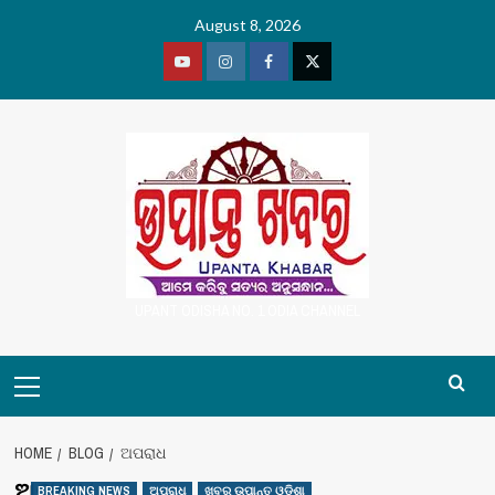
Skip
August 8, 2026
to
content
Youtube
Vimeo
Facebook
Twitter
UPANT ODISHA NO. 1 ODIA CHANNEL
Primary
Menu
HOME
BLOG
ଅପରାଧ
ଅପରାଧ
BREAKING NEWS
ଅପରାଧ
ଖବର ଉପାନ୍ତ ଓଡିଶା