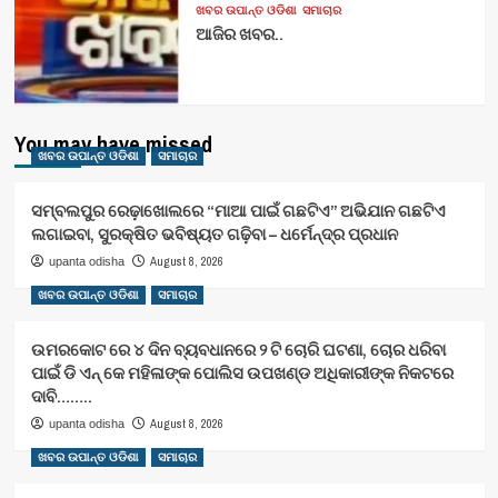
ଖବର ଉପାନ୍ତ ଓଡିଶା
ସମାଚାର
ଆଜିର ଖବର..
You may have missed
ଖବର ଉପାନ୍ତ ଓଡିଶା
ସମାଚାର
ସମ୍ବଲପୁର ରେଢ଼ାଖୋଲରେ “ମାଆ ପାଇଁ ଗଛଟିଏ” ଅଭିଯାନ ଗଛଟିଏ
ଲଗାଇବା, ସୁରକ୍ଷିତ ଭବିଷ୍ୟତ ଗଢ଼ିବା – ଧର୍ମେନ୍ଦ୍ର ପ୍ରଧାନ
August 8, 2026
upanta odisha
ଖବର ଉପାନ୍ତ ଓଡିଶା
ସମାଚାର
ଉମରକୋଟ ରେ ୪ ଦିନ ବ୍ୟବଧାନରେ ୨ ଟି ଚୋରି ଘଟଣା, ଚୋର ଧରିବା
ପାଇଁ ଡି ଏନ୍ କେ ମହିଳାଙ୍କ ପୋଲିସ ଉପଖଣ୍ଡ ଅଧିକାରୀଙ୍କ ନିକଟରେ
ଦାବି……..
August 8, 2026
upanta odisha
ଖବର ଉପାନ୍ତ ଓଡିଶା
ସମାଚାର