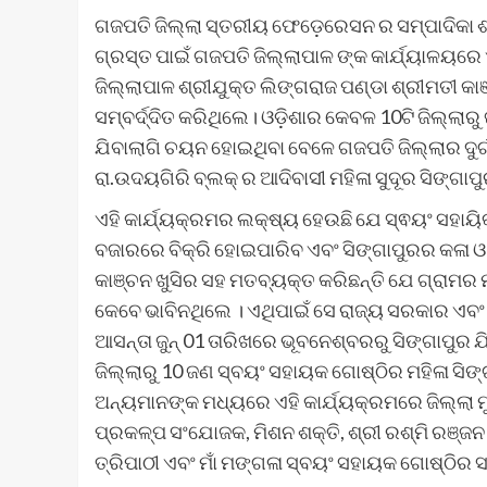
ଗଜପତି ଜିଲ୍ଲା ସ୍ତରୀୟ ଫେଡ଼େରେସନ ର ସମ୍ପାଦିକା ଶ
ଗ୍ରସ୍ତ ପାଇଁ ଗଜପତି ଜିଲ୍ଲାପାଳ ଙ୍କ କାର୍ଯ୍ୟାଳୟରେ 
ଜିଲ୍ଲାପାଳ ଶ୍ରୀଯୁକ୍ତ ଲିଙ୍ଗରାଜ ପଣ୍ଡା ଶ୍ରୀମତୀ କ
ସମ୍ବର୍ଦ୍ଦିତ କରିଥିଲେ। ଓଡ଼ିଶାର କେବଳ 10ଟି ଜିଲ୍ଲାର
ଯିବାଲାଗି ଚୟନ ହୋଇଥିବା ବେଳେ ଗଜପତି ଜିଲ୍ଲାର ଦୁର୍
ରା.ଉଦୟଗିରି ବ୍ଲକ୍ ର ଆଦିବାସୀ ମହିଳା ସୁଦୂର ସିଙ୍ଗା
ଏହି କାର୍ଯ୍ୟକ୍ରମର ଲକ୍ଷ୍ୟ ହେଉଛି ଯେ ସ୍ଵୟଂ ସହାୟିକା
ବଜାରରେ ବିକ୍ରି ହୋଇପାରିବ ଏବଂ ସିଙ୍ଗାପୁରର କଳା ଓ
କାଞ୍ଚନ ଖୁସିର ସହ ମତବ୍ୟକ୍ତ କରିଛନ୍ତି ଯେ ଗ୍ରାମର 
କେବେ ଭାବିନଥିଲେ । ଏଥିପାଇଁ ସେ ରାଜ୍ୟ ସରକାର ଏବଂ ଜ
ଆସନ୍ତା ଜୁନ୍ 01 ତାରିଖରେ ଭୂବନେଶ୍ବରରୁ ସିଙ୍ଗାପୁର 
ଜିଲ୍ଲାରୁ 10 ଜଣ ସ୍ବୟଂ ସହାୟକ ଗୋଷ୍ଠିର ମହିଳା ସିଙ୍
ଅନ୍ୟମାନଙ୍କ ମଧ୍ୟରେ ଏହି କାର୍ଯ୍ୟକ୍ରମରେ ଜିଲ୍ଲା ମ
ପ୍ରକଳ୍ପ ସଂଯୋଜକ, ମିଶନ ଶକ୍ତି, ଶ୍ରୀ ରଶ୍ମି ରଞ୍ଜନ ସ
ତ୍ରିପାଠୀ ଏବଂ ମାଁ ମଙ୍ଗଳା ସ୍ବୟଂ ସହାୟକ ଗୋଷ୍ଠି