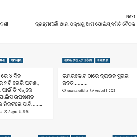
Next
ବେଶୀ
ବ୍ରାହ୍ମଣୀଗାଁ ଥାନା ପକ୍ଷରୁ ଆମ ପୋଲିସ୍ ସମିତି ବୈଠକ
ଡିଶା
ସମାଚାର
ଖବର ଉପାନ୍ତ ଓଡିଶା
ସମାଚାର
େ ୪ ଦିନ
ଉମରକୋଟ ଠାରେ ବ୍ରାଉନ ସୁଗର
 ୨ ଟି ଚୋରି ଘଟଣା,
ଜବତ……….
ପାଇଁ ଡି ଏନ୍ କେ
August 8, 2026
upanta odisha
 ପୋଲିସ ଉପଖଣ୍ଡ
କ ନିକଟରେ ଦାବି……..
August 8, 2026
ha