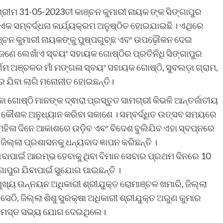
୍ରୀମ 31-05-2023ତୀ କାଞ୍ଚନ କୁମାରୀ ନାୟକ ଙ୍କ ସିଙ୍ଗାପୁର
ଏକ ସମ୍ବର୍ଦ୍ଧନା କାର୍ଯ୍ୟକ୍ରମ ଅନୁଷ୍ଠିତ ହୋଇଯାଇଛି । ଏଥିରେ
ାଞ୍ଚନ କୁମାରୀ ନାୟକଙ୍କୁ ପୁଷ୍ପଗୁଚ୍ଛ ଏବଂ ଉପଢ଼ୌକନ ଦେଇ
ୁ ଜଣେ ଲେଖାଁଏ ସ୍ବୟଂ ସହାୟକ ଗୋଷ୍ଠିର ପ୍ରତିନିଧି ସିଙ୍ଗାପୁର
ଗମ ଅଞ୍ଚଳର ମାଁ ମଙ୍ଗଳା ସ୍ବୟଂ ସହାୟକ ଗୋଷ୍ଠି, ସୁବଲଡ଼ା ଗ୍ରାମ,
ପୁର ଯିବା ଲାଗି ମନୋନୀତ ହୋଇଛନ୍ତି।
 ଗୋଷ୍ଠି ମାନଙ୍କ ଦ୍ଵାରା ପ୍ରସ୍ତୁତ ସାମଗ୍ରୀ କିଭଳି ଆନ୍ତର୍ଜାତୀୟ
 କୌଶଳ ଅନୁଧ୍ୟାନ କରିବା ସକାଶେ । ସମ୍ବର୍ଦ୍ଧିତ ଉତ୍ସବ ସମୟରେ
ମହିଳା ଦିନେ ଆକାଶରେ ଉଡ଼ିବ ଏବଂ ବିଦେଶ ବୁଲିଯିବ ଏହା ସ୍ବପ୍ନରେ
ିଲ୍ଲା ପ୍ରଶାସନକୁ ଧନ୍ୟବାଦ ଜ୍ଞାପନ କରିଛନ୍ତି ।
ଯିବାପାଇଁ ଆରମ୍ଭ ହେବାକୁ ଥିବା ବିମାନ ସେବାର ପ୍ରଥମ ଦିନରେ 10
ଗାପୁର ଯିବାପାଇଁ ସୁଯୋଗ ପାଇଛନ୍ତି ।
ୁଖ୍ୟ ଉନ୍ନୟନ ଅଧିକାରୀ ଶ୍ରୀଯୁକ୍ତ ରୋମାଞ୍ଚଳ ଖମାରି, ଜିଲ୍ଲା
େଠି, ଜିଲ୍ଲା ଶିଶୁ ସୁରକ୍ଷା ଅଧିକାରୀ ଶ୍ରୀଯୁକ୍ତ ଅରୁଣ କୁମାର
ର ସମସ୍ତ ସଭ୍ୟ ଯୋଗ ଦେଇଥିଲେ।