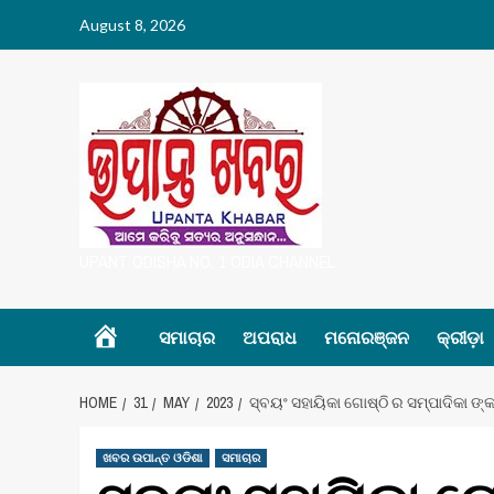
Skip
August 8, 2026
to
content
UPANT ODISHA NO. 1 ODIA CHANNEL
Home
ସମାଚାର
ଅପରାଧ
ମନୋରଞ୍ଜନ
କ୍ରୀଡ଼ା
HOME
31
MAY
2023
ସ୍ବୟଂ ସହାୟିକା ଗୋଷ୍ଠି ର ସମ୍ପାଦିକା ଙ୍କ
ଖବର ଉପାନ୍ତ ଓଡିଶା
ସମାଚାର