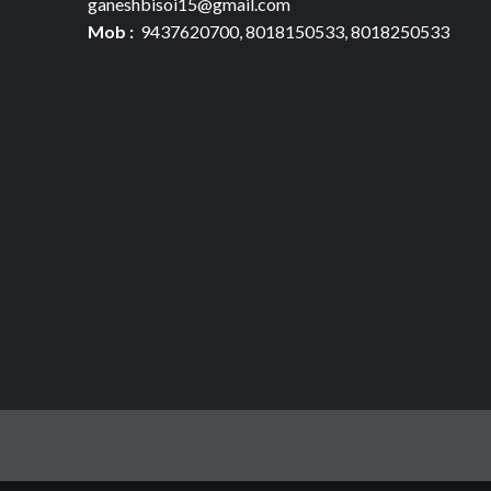
ganeshbisoi15@gmail.com
Mob :
9437620700, 8018150533, 8018250533