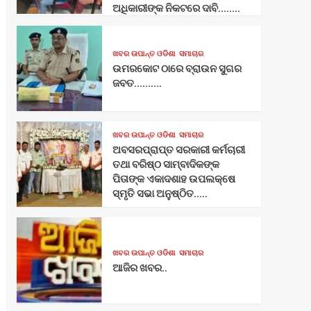
ଅଧିକାରୀଙ୍କ ନିକଟରେ ଦାବି……..
ଖବର ଉପାନ୍ତ ଓଡିଶା
ସମାଚାର
ଉମରକୋଟ ଠାରେ ବ୍ରାଉନ ସୁଗର
ଜବତ……….
ଖବର ଉପାନ୍ତ ଓଡିଶା
ସମାଚାର
ଅବସରପ୍ରାପ୍ତ ସରକାରୀ କର୍ମଚାରୀ
ତଥା ବରିଷ୍ଠ ସାମ୍ବାଦିକଙ୍କ
ପିତାଙ୍କ ଏକାଦଶାହ ଉପଲକ୍ଷେ
ସ୍ମୃତି ସଭା ଅନୁଷ୍ଠିତ…..
ଖବର ଉପାନ୍ତ ଓଡିଶା
ସମାଚାର
ଆଜିର ଖବର..