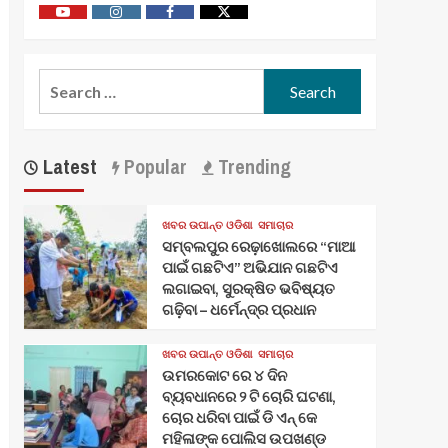
Youtube
Vimeo
Facebook
Twitter
Search
for:
Latest
Popular
Trending
ଖବର ଉପାନ୍ତ ଓଡିଶା
ସମାଚାର
ସମ୍ବଲପୁର ରେଢ଼ାଖୋଲରେ “ମାଆ
ପାଇଁ ଗଛଟିଏ” ଅଭିଯାନ ଗଛଟିଏ
ଲଗାଇବା, ସୁରକ୍ଷିତ ଭବିଷ୍ୟତ
ଗଢ଼ିବା – ଧର୍ମେନ୍ଦ୍ର ପ୍ରଧାନ
ଖବର ଉପାନ୍ତ ଓଡିଶା
ସମାଚାର
ଉମରକୋଟ ରେ ୪ ଦିନ
ବ୍ୟବଧାନରେ ୨ ଟି ଚୋରି ଘଟଣା,
ଚୋର ଧରିବା ପାଇଁ ଡି ଏନ୍ କେ
ମହିଳାଙ୍କ ପୋଲିସ ଉପଖଣ୍ଡ