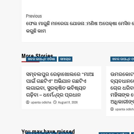
Post
Previous
ଫେଲ ମାରୁଛି ମନରେଗା ଯୋଜନା :ମଣିଷ ଅପେକ୍ଷା ମେସିନ 
Navigation
କରୁଛି କାମ
More Stories
ଖବର ଉପାନ୍ତ ଓଡିଶା
ସମାଚାର
ଖବର ଉପାନ୍ତ ଓ
ସମ୍ବଲପୁର ରେଢ଼ାଖୋଲରେ “ମାଆ
ଉମରକୋଟ ର
ପାଇଁ ଗଛଟିଏ” ଅଭିଯାନ ଗଛଟିଏ
ବ୍ୟବଧାନରେ
ଲଗାଇବା, ସୁରକ୍ଷିତ ଭବିଷ୍ୟତ
ଚୋର ଧରିବା 
ଗଢ଼ିବା – ଧର୍ମେନ୍ଦ୍ର ପ୍ରଧାନ
ମହିଳାଙ୍କ
ଅଧିକାରୀଙ୍
August 8, 2026
upanta odisha
upanta odis
You may have missed