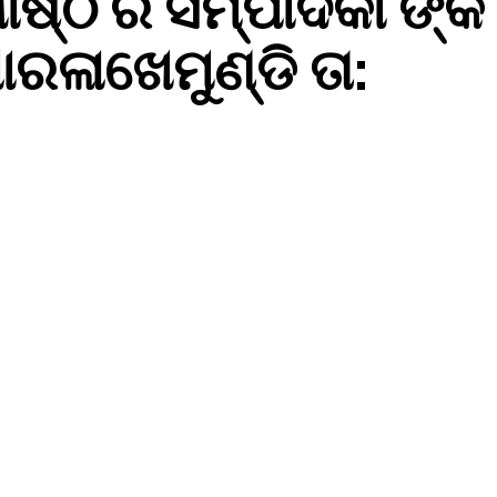
ଷ୍ଠି ର ସମ୍ପାଦିକା ଙ୍କ
ାରଳାଖେମୁଣ୍ଡି ତା: