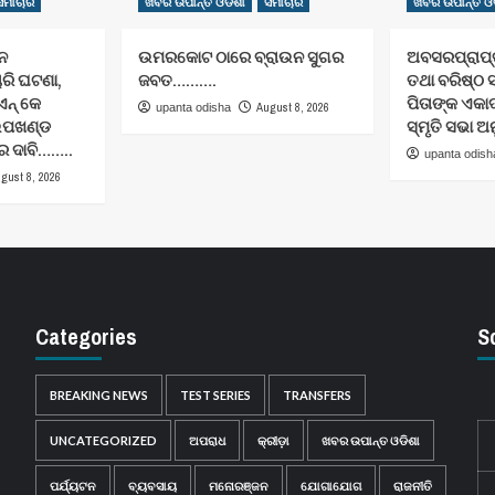
ସମାଚାର
ଖବର ଉପାନ୍ତ ଓଡିଶା
ସମାଚାର
ଖବର ଉପାନ୍ତ ଓଡ
ନ
ଉମରକୋଟ ଠାରେ ବ୍ରାଉନ ସୁଗର
ଅବସରପ୍ରାପ୍ତ
ୋରି ଘଟଣା,
ଜବତ……….
ତଥା ବରିଷ୍ଠ 
ଏନ୍ କେ
ପିତାଙ୍କ ଏକ
August 8, 2026
upanta odisha
ଉପଖଣ୍ଡ
ସ୍ମୃତି ସଭା ଅ
େ ଦାବି……..
upanta odish
gust 8, 2026
Categories
S
BREAKING NEWS
TEST SERIES
TRANSFERS
UNCATEGORIZED
ଅପରାଧ
କ୍ରୀଡ଼ା
ଖବର ଉପାନ୍ତ ଓଡିଶା
ପର୍ଯ୍ୟଟନ
ବ୍ୟବସାୟ
ମନୋରଞ୍ଜନ
ଯୋଗାଯୋଗ
ରାଜନୀତି