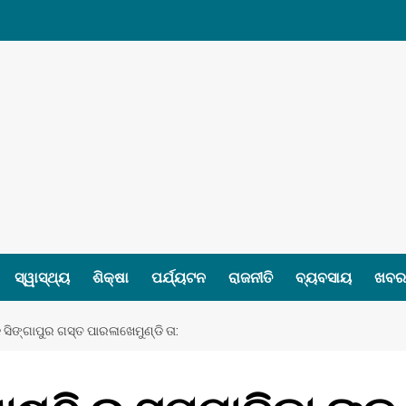
ସ୍ୱାସ୍ଥ୍ୟ
ଶିକ୍ଷା
ପର୍ଯ୍ୟଟନ
ରାଜନୀତି
ବ୍ୟବସାୟ
ଖବର 
 ସିଙ୍ଗାପୁର ଗସ୍ତ ପାରଳାଖେମୁଣ୍ଡି ତା: