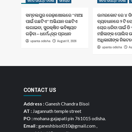
ଖବର ଉପାନ୍ତ ଓଡିଶା
ସମାଚାର
ଖବର ଉପାନ୍ତ ଓଡିଶା
ସମ୍ବଲପୁର ରେଢ଼ାଖୋଲରେ “ମାଆ
ଉମରକୋଟ ରେ ୪ ଦି
ପାଇଁ ଗଛଟିଏ” ଅଭିଯାନ ଗଛଟିଏ
ବ୍ୟବଧାନରେ ୨ ଟି ଚ
ଲଗାଇବା, ସୁରକ୍ଷିତ ଭବିଷ୍ୟତ
ଚୋର ଧରିବା ପାଇଁ ଡି 
ଗଢ଼ିବା – ଧର୍ମେନ୍ଦ୍ର ପ୍ରଧାନ
ମହିଳାଙ୍କ ପୋଲିସ 
ଅଧିକାରୀଙ୍କ ନିକଟର
August 8, 2026
upanta odisha
Au
upanta odisha
CONTACT US
Address :
Ganesh Chandra Bisoi
AT :
Jagannath temple street
PO :
mohana gajapati pin 761015 odisha.
Email :
ganeshbisoi010@gmail.com ,