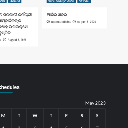
ିଶା
ସମାଚାର
ଖବର ଉପାନ୍ତ ଓଡିଶା
ସମାଚାର
 ସରକାରୀ କର୍ମଚାରୀ
ଆଜିର ଖବର..
ସାମ୍ବାଦିକଙ୍କ
August 8, 2026
upanta odisha
ାଦଶାହ ଉପଲକ୍ଷେ
ନୁଷ୍ଠିତ…..
August 8, 2026
a
chedules
May 2023
M
T
W
T
F
S
S
1
2
3
4
5
6
7