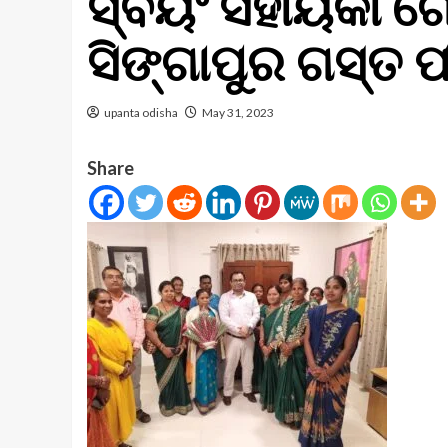
ସ୍ବୟଂ ସହାୟିକା ଗୋ
ସିଙ୍ଗାପୁର ଗସ୍ତ ପ
upanta odisha
May 31, 2023
Share