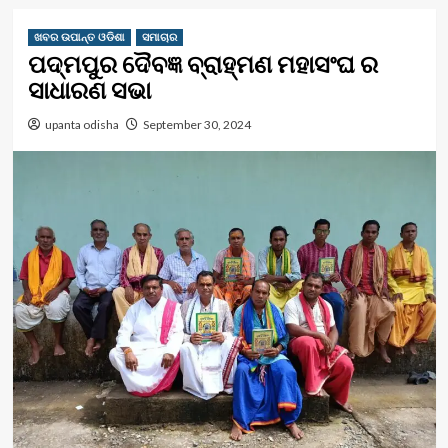
ଖବର ଉପାନ୍ତ ଓଡିଶା
ସମାଚାର
ପଦ୍ମପୁର ଦୈବଜ୍ଞ ବ୍ରାହ୍ମଣ ମହାସଂଘ ର
ସାଧାରଣ ସଭା
upanta odisha
September 30, 2024