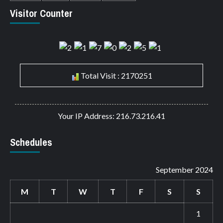
Visitor Counter
Total Visit : 2170251
Your IP Address: 216.73.216.41
Schedules
September 2024
M
T
W
T
F
S
S
1