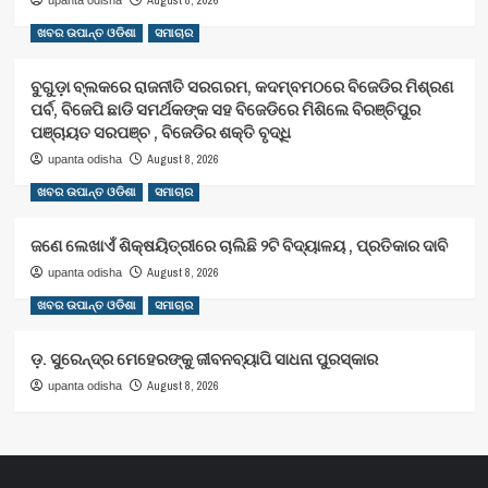
ଖବର ଉପାନ୍ତ ଓଡିଶା
ସମାଚାର
ବୁଗୁଡ଼ା ବ୍ଲକରେ ରାଜନୀତି ସରଗରମ, କଦମ୍ବମଠରେ ବିଜେଡିର ମିଶ୍ରଣ
ପର୍ବ, ବିଜେପି ଛାଡି ସମର୍ଥକଙ୍କ ସହ ବିଜେଡିରେ ମିଶିଲେ ବିରଞ୍ଚିପୁର
ପଞ୍ଚାୟତ ସରପଞ୍ଚ , ବିଜେଡିର ଶକ୍ତି ବୃଦ୍ଧି
August 8, 2026
upanta odisha
ଖବର ଉପାନ୍ତ ଓଡିଶା
ସମାଚାର
ଜଣେ ଲେଖାଏଁ ଶିକ୍ଷୟିତ୍ରୀରେ ଚାଲିଛି ୨ଟି ବିଦ୍ୟାଳୟ , ପ୍ରତିକାର ଦାବି
August 8, 2026
upanta odisha
ଖବର ଉପାନ୍ତ ଓଡିଶା
ସମାଚାର
ଡ଼. ସୁରେନ୍ଦ୍ର ମେହେରଙ୍କୁ ଜୀବନବ୍ୟାପି ସାଧନା ପୁରସ୍କାର
August 8, 2026
upanta odisha