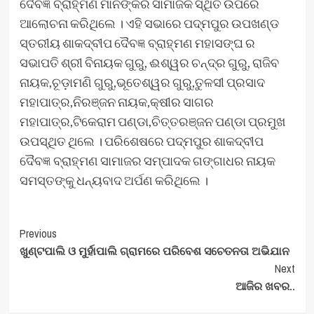
ଦୈବଜ୍ଞ ବ୍ରାହ୍ମଣ ମାନଙ୍କର ସାମାଜିକ ସ୍ଥିତି ଉପରେ
ଆଲୋଚନା କରିଥିଲେ । ଏହି ସଭାରେ ପଦ୍ମପୁର ଉପଖଣ୍ଡ
ସ୍ତରୀୟ ଶାକଦ୍ବୀପ ଦୈବଜ୍ଞ ବ୍ରାହ୍ମଣ ମହାସଙ୍ଘ ର
ସଭାପତି ଶ୍ରୀ ବିନାୟକ ଗୁରୁ, ଈଶ୍ୱର ଚନ୍ଦ୍ର ଗୁରୁ, ରାଜିବ
ନାୟକ,ଚୂଡ଼ାମଣି ଗୁରୁ,ଭୂତେଶ୍ୱର ଗୁରୁ,ତୁଳସୀ ପ୍ରସାଦ
ମହାପାତ୍ର,ନିରଞ୍ଜନ ନାୟକ,କ୍ଷୀର ସାଗର
ମହାପାତ୍ର,ଟିକେରାମ ପଣ୍ଡା,ଚିତ୍ତରଞ୍ଜନ ପଣ୍ଡା ପ୍ରମୁଖ
ଉପସ୍ଥିତ ଥିଲେ । ପରିଶେଷରେ ପଦ୍ମପୁର ଶାକଦ୍ବୀପ
ଦୈବଜ୍ଞ ବ୍ରାହ୍ମଣ ସାମାଜର ସମ୍ପାଦକ ଗଙ୍ଗାଧର ନାୟକ
ସମସ୍ତଙ୍କୁ ଧନ୍ୟବାଦ ଅର୍ପଣ କରିଥିଲେ ।
Post
Previous
ଖୁଣ୍ଟପାଲି ଓ ମୁର୍ହାପାଲି ଗ୍ରାମରେ ପରିବେଶ ସଚେତନତା ଅଭିଯାନ
Navigation
Next
ଆଜିର ଖବର..