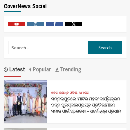
CoverNews Social
Youtube
Vimeo
Facebook
Twitter
Search
for:
Latest
Popular
Trending
ଖବର ଉପାନ୍ତ ଓଡିଶା
ସମାଚାର
ସମ୍ବଲପୁରରେ ‘ମାଟିର ମହକ’ କାର୍ଯ୍ୟକ୍ରମ
ପଦ୍ମ ପୁରସ୍କାରପ୍ରାପ୍ତ ପ୍ରତିଭାମାନେ
ସମାଜ ପାଇଁ ପ୍ରେରଣା – ଧର୍ମେନ୍ଦ୍ର ପ୍ରଧାନ