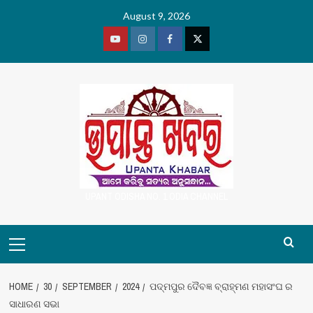
Skip
August 9, 2026
to
content
Youtube
Vimeo
Facebook
Twitter
UPANT ODISHA NO. 1 ODIA CHANNEL
Primary
Menu
HOME
30
SEPTEMBER
2024
ପଦ୍ମପୁର ଦୈବଜ୍ଞ ବ୍ରାହ୍ମଣ ମହାସଂଘ ର
ସାଧାରଣ ସଭା