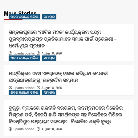
More Stories
ଖବର ଉପାନ୍ତ ଓଡିଶା
ସମାଚାର
ସମ୍ବଲପୁରରେ ‘ମାଟିର ମହକ’ କାର୍ଯ୍ୟକ୍ରମ ପଦ୍ମ
ପୁରସ୍କାରପ୍ରାପ୍ତ ପ୍ରତିଭାମାନେ ସମାଜ ପାଇଁ ପ୍ରେରଣା –
ଧର୍ମେନ୍ଦ୍ର ପ୍ରଧାନ
August 8, 2026
upanta odisha
ଖବର ଉପାନ୍ତ ଓଡିଶା
ସମାଚାର
ମାଟ୍ରିକ୍‌ରେ ଏ୧ଓ ଏ୨ଗ୍ରେଡ୍‌ ହାସଲ କରିଥିବା ମେଧାବୀ
ଛାତ୍ରଛାତ୍ରୀଙ୍କୁ ‘ଉତ୍ସର୍ଗ’ର ସମ୍ମାନ
August 8, 2026
upanta odisha
ଖବର ଉପାନ୍ତ ଓଡିଶା
ସମାଚାର
ବୁଗୁଡ଼ା ବ୍ଲକରେ ରାଜନୀତି ସରଗରମ, କଦମ୍ବମଠରେ ବିଜେଡିର
ମିଶ୍ରଣ ପର୍ବ, ବିଜେପି ଛାଡି ସମର୍ଥକଙ୍କ ସହ ବିଜେଡିରେ ମିଶିଲେ
ବିରଞ୍ଚିପୁର ପଞ୍ଚାୟତ ସରପଞ୍ଚ , ବିଜେଡିର ଶକ୍ତି ବୃଦ୍ଧି
August 8, 2026
upanta odisha