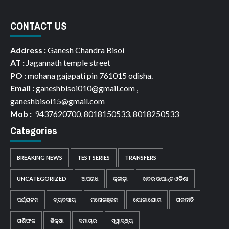
CONTACT US
Address :
Ganesh Chandra Bisoi
AT :
Jagannath temple street
PO :
mohana gajapati pin 761015 odisha.
Email :
ganeshbisoi010@gmail.com ,
ganeshbisoi15@gmail.com
Mob :
9437620700, 8018150533, 8018250533
Categories
BREAKING NEWS
TEST SERIES
TRANSFERS
UNCATEGORIZED
ଅପରାଧ
କ୍ରୀଡ଼ା
ଖବର ଉପାନ୍ତ ଓଡିଶା
ପର୍ଯ୍ୟଟନ
ବ୍ୟବସାୟ
ମନୋରଞ୍ଜନ
ଯୋଗାଯୋଗ
ରାଜନୀତି
ରାଶିଫଳ
ଶିକ୍ଷା
ସମାଚାର
ସ୍ୱାସ୍ଥ୍ୟ