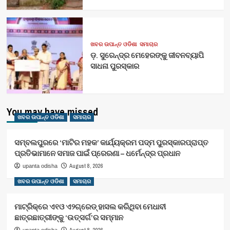
ଖବର ଉପାନ୍ତ ଓଡିଶା
ସମାଚାର
ଡ଼. ସୁରେନ୍ଦ୍ର ମେହେରଙ୍କୁ ଜୀବନବ୍ୟାପି
ସାଧନା ପୁରସ୍କାର
You may have missed
ଖବର ଉପାନ୍ତ ଓଡିଶା
ସମାଚାର
ସମ୍ବଲପୁରରେ ‘ମାଟିର ମହକ’ କାର୍ଯ୍ୟକ୍ରମ ପଦ୍ମ ପୁରସ୍କାରପ୍ରାପ୍ତ
ପ୍ରତିଭାମାନେ ସମାଜ ପାଇଁ ପ୍ରେରଣା – ଧର୍ମେନ୍ଦ୍ର ପ୍ରଧାନ
August 8, 2026
upanta odisha
ଖବର ଉପାନ୍ତ ଓଡିଶା
ସମାଚାର
ମାଟ୍ରିକ୍‌ରେ ଏ୧ଓ ଏ୨ଗ୍ରେଡ୍‌ ହାସଲ କରିଥିବା ମେଧାବୀ
ଛାତ୍ରଛାତ୍ରୀଙ୍କୁ ‘ଉତ୍ସର୍ଗ’ର ସମ୍ମାନ
August 8, 2026
upanta odisha