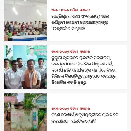
ଖବର ଉପାନ୍ତ ଓଡିଶା
ସମାଚାର
ମାଟ୍ରିକ୍‌ରେ ଏ୧ଓ ଏ୨ଗ୍ରେଡ୍‌ ହାସଲ
କରିଥିବା ମେଧାବୀ ଛାତ୍ରଛାତ୍ରୀଙ୍କୁ
‘ଉତ୍ସର୍ଗ’ର ସମ୍ମାନ
ଖବର ଉପାନ୍ତ ଓଡିଶା
ସମାଚାର
ବୁଗୁଡ଼ା ବ୍ଲକରେ ରାଜନୀତି ସରଗରମ,
କଦମ୍ବମଠରେ ବିଜେଡିର ମିଶ୍ରଣ ପର୍ବ,
ବିଜେପି ଛାଡି ସମର୍ଥକଙ୍କ ସହ ବିଜେଡିରେ
ମିଶିଲେ ବିରଞ୍ଚିପୁର ପଞ୍ଚାୟତ ସରପଞ୍ଚ ,
ବିଜେଡିର ଶକ୍ତି ବୃଦ୍ଧି
ଖବର ଉପାନ୍ତ ଓଡିଶା
ସମାଚାର
ଜଣେ ଲେଖାଏଁ ଶିକ୍ଷୟିତ୍ରୀରେ ଚାଲିଛି ୨ଟି
ବିଦ୍ୟାଳୟ , ପ୍ରତିକାର ଦାବି