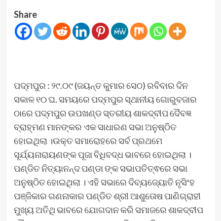
Share
ପଦ୍ମପୁର : ୨୯.୦୯ (ଜୟନ୍ତ କୁମାର ସେଠ) ରବିବାର ଦିନ
ସକାଳ ୧୦ ଘ. ସମୟରେ ପଦ୍ମପୁର ସ୍ଥାନୀୟ ଗୋରୁବଜାର
ଠାରେ ପଦ୍ମପୁର ଉପଖଣ୍ଡ ସ୍ତରୀୟ ଶାକଦ୍ବୀପ ଦୈବଜ୍ଞ
ବ୍ରାହ୍ମଣ ମାନଙ୍କର ଏକ ସାଧାରଣ ସଭା ଅନୁଷ୍ଠିତ
ହୋଇଥିଲା ।ଉକ୍ତ ସମାରୋହରେ ସର୍ବ ପ୍ରଥମେ
ସୂର୍ଯ୍ୟନାରାୟଣଙ୍କ ପୂଜା ବିଧିବଦ୍ଧ ଭାବରେ ହୋଇଥିଲା ।
ପଣ୍ଡିତ ନିତ୍ୟାନନ୍ଦ ପଣ୍ଡା ଙ୍କ ସଭାପତିତ୍ଵରେ ସଭା
ଅନୁଷ୍ଠିତ ହୋଇଥିଲା । ଏହି ସଭାରେ ଦିବ୍ୟଜ୍ୟୋତି ନୃସିଂହ
ପଞ୍ଜିକାର ଗଣନାକାର ପଣ୍ଡିତ ଶ୍ରୀ ଆଶୁତୋଷ ପାଣିଗ୍ରାହୀ
ମୁଖ୍ୟ ଅତିଥି ଭାବରେ ଯୋଗଦାନ କରି ସମାଜରେ ଶାକଦ୍ବୀପ