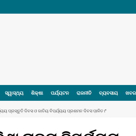
ସ୍ୱାସ୍ଥ୍ୟ
ଶିକ୍ଷା
ପର୍ଯ୍ୟଟନ
ରାଜନୀତି
ବ୍ୟବସାୟ
ଖବର 
ର୍ଯ୍ୟୟ ପ୍ରସ୍ତୁତି ଦିବସ ଓ ଜାତିୟ ବିପର୍ଯ୍ୟୟ ପ୍ରଶମନ ଦିବସ ପାଳିତ।*