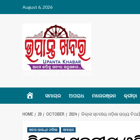
Skip
August 6, 2026
to
content
UPANT ODISHA NO. 1 ODIA CHANNEL
Home
ସମାଚାର
ଅପରାଧ
ମନୋରଞ୍ଜନ
କ୍ରୀଡ଼ା
HOME
29
OCTOBER
2024
ଜିଲ୍ଲା ସ୍ତରୀୟ ଓଡ଼ିଶା ରାଜ୍ୟ ବିପ
ଖବର ଉପାନ୍ତ ଓଡିଶା
ସମାଚାର