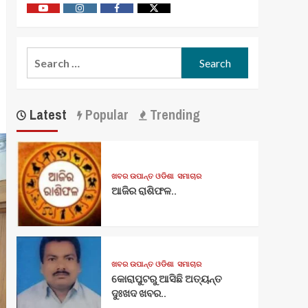
Youtube
Vimeo
Facebook
Twitter
Search
for:
Latest
Popular
Trending
ଖବର ଉପାନ୍ତ ଓଡିଶା
ସମାଚାର
ଆଜିର ରାଶିଫଳ..
ଖବର ଉପାନ୍ତ ଓଡିଶା
ସମାଚାର
କୋରାପୁଟରୁ ଆସିଛି ଅତ୍ୟନ୍ତ
ଦୁଃଖଦ ଖବର..