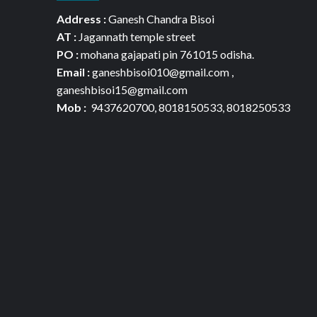
Address :
Ganesh Chandra Bisoi
AT :
Jagannath temple street
PO :
mohana gajapati pin 761015 odisha.
Email :
ganeshbisoi010@gmail.com ,
ganeshbisoi15@gmail.com
Mob :
9437620700, 8018150533, 8018250533