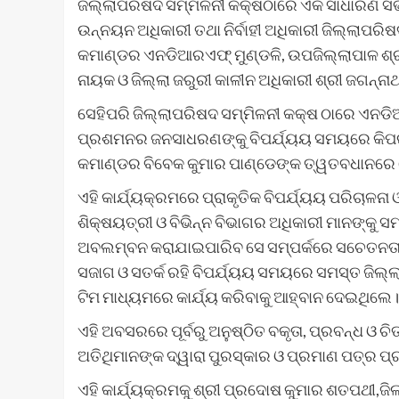
ଜିଲ୍ଲାପରିଷଦ ସମ୍ମିଳନୀ କକ୍ଷଠାରେ ଏକ ସାଧାରଣ ସଭା
ଉନ୍ନୟନ ଅଧିକାରୀ ତଥା ନିର୍ବାହୀ ଅଧିକାରୀ ଜିଲ୍ଲାପରିଷ
କମାଣ୍ଡର ଏନଡିଆରଏଫ୍ ମୁଣ୍ଡଳି, ଉପଜିଲ୍ଲାପାଳ ଶ୍ର
ନାୟକ ଓ ଜିଲ୍ଲା ଜରୁରୀ କାଳୀନ ଅଧିକାରୀ ଶ୍ରୀ ଜଗନ୍
ସେହିପରି ଜିଲ୍ଲାପରିଷଦ ସମ୍ମିଳନୀ କକ୍ଷ ଠାରେ ଏନଡି
ପ୍ରଶମନର ଜନସାଧରଣଙ୍କୁ ବିପର୍ଯ୍ୟୟ ସମୟରେ କିପର
କମାଣ୍ଡର ବିବେକ କୁମାର ପାଣ୍ଡେଙ୍କ ତ୍ୱତବଧାନରେ 
ଏହି କାର୍ଯ୍ୟକ୍ରମରେ ପ୍ରାକୃତିକ ବିପର୍ଯ୍ୟୟ ପରିଚାଳନା 
ଶିକ୍ଷୟତ୍ରୀ ଓ ବିଭିନ୍ନ ବିଭାଗର ଅଧିକାରୀ ମାନଙ୍କୁ ସମ
ଅବଲମ୍ବନ କରାଯାଇପାରିବ ସେ ସମ୍ପର୍କରେ ସଚେତନତାର 
ସଜାଗ ଓ ସତର୍କ ରହି ବିପର୍ଯ୍ୟୟ ସମୟରେ ସମସ୍ତ ଜି
ଟିମ ମାଧ୍ୟମରେ କାର୍ଯ୍ୟ କରିବାକୁ ଆହ୍ବାନ ଦେଇଥିଲେ।
ଏହି ଅବସରରେ ପୂର୍ବରୁ ଅନୁଷ୍ଠିତ ବକୃତା, ପ୍ରବନ୍ଧ ଓ ଚ
ଅତିଥିମାନଙ୍କ ଦ୍ୱାରା ପୁରସ୍କାର ଓ ପ୍ରମାଣ ପତ୍ର ପ
ଏହି କାର୍ଯ୍ୟକ୍ରମକୁ ଶ୍ରୀ ପ୍ରଦୋଷ କୁମାର ଶତପଥୀ,ଜି