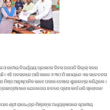
ଦିବସ ଓ ଜାତୀୟ ବିପର୍ଯ୍ୟୟ ପ୍ରଶମନ ଦିବସ ଗଜପତି ଜିଲ୍ଲା ସଦର
ଛି। ଏହି ଅବସରରେ ଆଜି ସକାଳ ୬.୩୦ ମି ସମୟରେ ଏକ ସଚେତନତା
ନ୍ଦ୍ର ମିଞ୍ଜ ଆନୁଷ୍ଠାନିକ ଭାବେ ପତାକା ଦେଖାଇ ଶୁଭାରମ୍ଭ କରିଥିଲେ।
 ଛାତ୍ରଛାତ୍ରୀମାନେ ଯୋଗଦେଇ ହାତରେ ପ୍ଲାସ କାର୍ଡ ଧରି ସ୍ଲୋଗାନ
ଲାପାଳ ଶ୍ରୀ ରାଜେନ୍ଦ୍ର ମିଞ୍ଜଙ୍କ ଅଧ୍ୟକ୍ଷତାରେ ସ୍ଥାନୀୟ