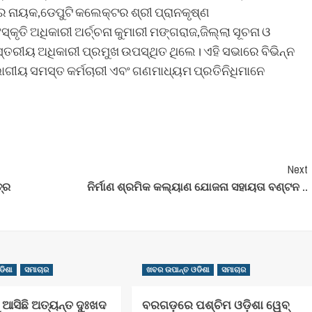
ମାର ନାୟକ,ଡେପୁଟି କଲେକ୍ଟର ଶ୍ରୀ ପ୍ରାନକୃଷ୍ଣ
୍କୃତି ଅଧିକାରୀ ଅର୍ଚ୍ଚନା କୁମାରୀ ମଙ୍ଗରାଜ,ଜିଲ୍ଲା ସୂଚନା ଓ
ସ୍ତରୀୟ ଅଧିକାରୀ ପ୍ରମୁଖ ଉପସ୍ଥିତ ଥିଲେ। ଏହି ସଭାରେ ବିଭିନ୍ନ
ବିଭାଗୀୟ ସମସ୍ତ କର୍ମଚାରୀ ଏବଂ ଗଣମାଧ୍ୟମ ପ୍ରତିନିଧିମାନେ
Next
୍ର
ନିର୍ମାଣ ଶ୍ରମିକ କଲ୍ୟାଣ ଯୋଜନା ସହାୟତା ବଣ୍ଟନ ..
ଡିଶା
ସମାଚାର
ଖବର ଉପାନ୍ତ ଓଡିଶା
ସମାଚାର
 ଆସିଛି ଅତ୍ୟନ୍ତ ଦୁଃଖଦ
ବରଗଡ଼ରେ ପଶ୍ଚିମ ଓଡ଼ିଶା ୱେବ୍