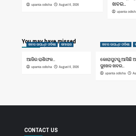
ଖବର..
August 6, 2026
upanta odisha
upanta odis
You may have missed
ଖବର ଉପାନ୍ତ ଓଡିଶା
ସମାଚାର
ଖବର ଉପାନ୍ତ ଓଡିଶା
ଆଜିର ରାଶିଫଳ..
କୋରାପୁଟରୁ ଆସିଛି 
ଦୁଃଖଦ ଖବର..
August 6, 2026
upanta odisha
Au
upanta odisha
CONTACT US