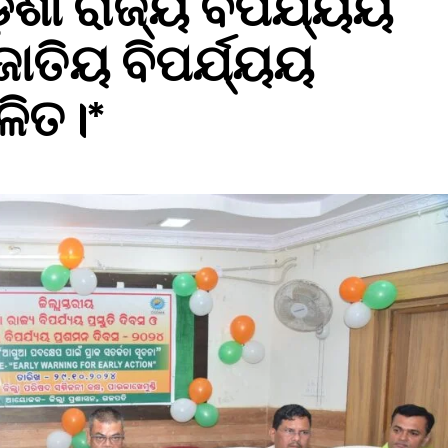
ିଶା ରାଜ୍ୟ ବିପର୍ଯ୍ୟୟ
ଜାତିୟ ବିପର୍ଯ୍ୟୟ
ଳିତ।*