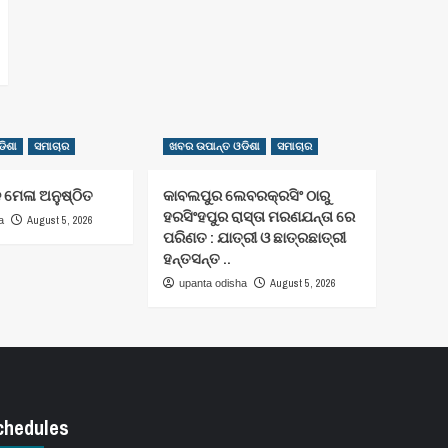
ିଶା
ସମାଚାର
ଖବର ଉପାନ୍ତ ଓଡିଶା
ସମାଚାର
 ମେଳା ଅନୁଷ୍ଠିତ
କାବଲପୁର ଲେବରକ୍ରସିଂ ଠାରୁ
ହରସିଂହପୁର ରାସ୍ତା ମରଣଯନ୍ତା ରେ
August 5, 2026
a
ପରିଣତ : ଯାତ୍ରୀ ଓ ଛାତ୍ରଛାତ୍ରୀ
ହନ୍ତସନ୍ତ ..
August 5, 2026
upanta odisha
chedules