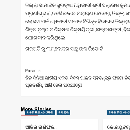
ଜିଲ୍ଲା ସାମାଜିକ ସୁରକ୍ଷା ଅଧିକାରୀ ଶ୍ରୀ ସନ୍ତୋଷ କୁ
ପ୍ରାଣୀଗ୍ରାହୀ,ତହସିଲଦାର ନାରାୟଣ ବେହେରା, ଜିଲ୍ଲା ସଂସ
ଲୋକସଂପର୍କ ଅଧିକାରୀ ସମେତ ବିଭିନ୍ନ ବିଭାଗର ଜିଲ୍ଲା
ଶିକ୍ଷାନୁଷ୍ଠାନ ଶିକ୍ଷକ ଶିକ୍ଷୟିତ୍ରୀ,ଛାତ୍ରଛାତ୍ରୀ ,
ଯୋଗଦାନ କରିଥିଲେ।
ଗଜପତି ରୁ ଲମ୍ବୋଦର ସାହୁ ଙ୍କ ରିପୋର୍ଟ
Post
Previous
ତିନ ଦିନିଆ ଜାତୀୟ ଏକତା ଦିବସ ପାଳନ ସ୍ଵତନ୍ତ୍ର ଫଟୋ ଚିତ
Navigation
ପ୍ରଦର୍ଶନ, ଆଜି ହେଲା ପଦଯାତ୍ରା
More Stories
ଖବର ଉପାନ୍ତ ଓଡିଶା
ସମାଚାର
ଖବର ଉପାନ୍ତ ଓ
ଆଜିର ରାଶିଫଳ..
କୋରାପୁଟରୁ