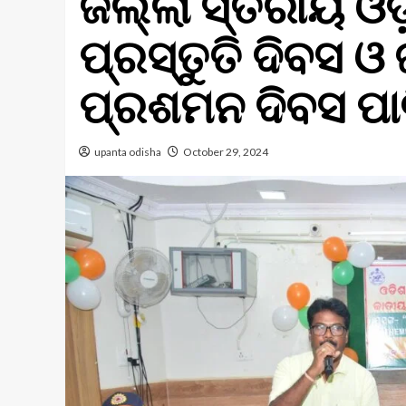
ଜିଲ୍ଲା ସ୍ତରୀୟ ଓଡ଼
ପ୍ରସ୍ତୁତି ଦିବସ ଓ 
ପ୍ରଶମନ ଦିବସ ପା
upanta odisha
October 29, 2024