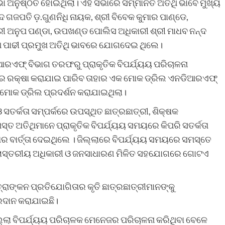
 ଅନୁଷ୍ଠିତ ହୋଇଥିଲା। ଏହି ସଭାରେ ସମ୍ମାନିତ ଅତିଥି ଭାବେ ମୁଖ୍ୟ
ଦ ଗଜପତି ଡ଼.ଗୁଣନିଧି ନାୟକ, ଶ୍ରୀ ବିବେକ କୁମାର ପାଣ୍ଡେ,
ୀ ଅନୁପ ପଣ୍ଡା, ଉପଖଣ୍ଡ ପୋଲିସ ଅଧିକାରୀ ଶ୍ରୀ ମାଧବ ନନ୍ଦ
ନାଥ ପାଢୀ ପ୍ରମୁଖ ଅତିଥି ଭାବରେ ଯୋଗଦେଇ ଥିଲେ।
ଆରଏଫ୍ ବିଭାଗ ତରଫରୁ ପ୍ରାକୃତିକ ବିପର୍ଯ୍ୟୟ ପରିଚାଳନା
 ରକ୍ଷା କରାଯାଇ ପାରିବ ତାହାର ଏକ ମୋକ ଡ୍ରିଲ ଏନଡିଆରଏଫ୍
ମୋକ ଡ୍ରିଲ ପ୍ରଦର୍ଶନ କରାଯାଇଥିଲା।
ଓ ସତର୍କତା ସମ୍ପର୍କରେ ଉପସ୍ଥିତ ଛାତ୍ରଛାତ୍ରୀ, ଶିକ୍ଷକ
ସ୍ତ ଅତିଥିମାନେ ପ୍ରାକୃତିକ ବିପର୍ଯ୍ୟୟ ସମୟରେ କିପରି ସତର୍କତା
ବାର୍ତ୍ତା ଦେଇଥିଲେ । ଜିଲ୍ଲାରେ ବିପର୍ଯ୍ୟୟ ସମୟରେ ସମସ୍ତେ
ଲ୍ଲାସ୍ତରୀୟ ଅଧିକାରୀ ଓ ଜନସାଧାରଣ ମିଳିତ ସହଯୋଗରେ ଗୋଟଏ
ିତ୍ରାଙ୍କନ ପ୍ରତିଯୋଗିତାର କୃତି ଛାତ୍ରଛାତ୍ରୀମାନଙ୍କୁ
୍ରଦାନ କରାଯାଇଛି।
ଲ୍ଲା ବିପର୍ଯ୍ୟୟ ପରିଚାଳକ ମେନେଜର ପରିଚାଳନା କରିଥିବା ବେଳେ