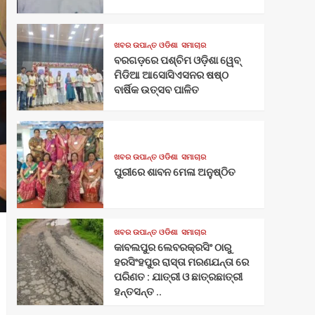
ଖବର ଉପାନ୍ତ ଓଡିଶା
ସମାଚାର
ବରଗଡ଼ରେ ପଶ୍ଚିମ ଓଡ଼ିଶା ୱେବ୍
ମିଡିଆ ଆସୋସିଏସନର ଷଷ୍ଠ
ବାର୍ଷିକ ଉତ୍ସବ ପାଳିତ
ଖବର ଉପାନ୍ତ ଓଡିଶା
ସମାଚାର
ପୁରୀରେ ଶାବନ ମେଳା ଅନୁଷ୍ଠିତ
ଖବର ଉପାନ୍ତ ଓଡିଶା
ସମାଚାର
କାବଲପୁର ଲେବରକ୍ରସିଂ ଠାରୁ
ହରସିଂହପୁର ରାସ୍ତା ମରଣଯନ୍ତା ରେ
ପରିଣତ : ଯାତ୍ରୀ ଓ ଛାତ୍ରଛାତ୍ରୀ
ହନ୍ତସନ୍ତ ..