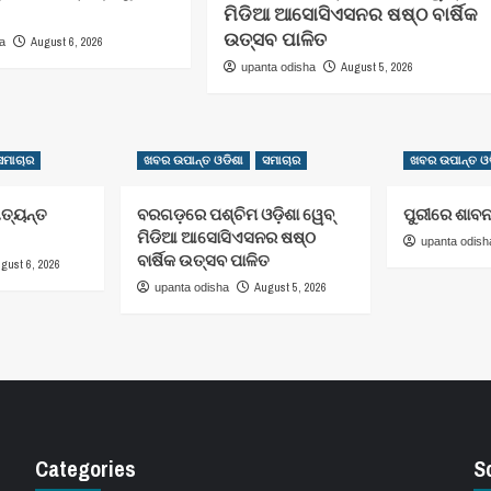
ମିଡିଆ ଆସୋସିଏସନର ଷଷ୍ଠ ବାର୍ଷିକ
ଉତ୍ସବ ପାଳିତ
August 6, 2026
ha
August 5, 2026
upanta odisha
ସମାଚାର
ଖବର ଉପାନ୍ତ ଓଡିଶା
ସମାଚାର
ଖବର ଉପାନ୍ତ ଓଡ
ଅତ୍ୟନ୍ତ
ବରଗଡ଼ରେ ପଶ୍ଚିମ ଓଡ଼ିଶା ୱେବ୍
ପୁରୀରେ ଶାବନ
ମିଡିଆ ଆସୋସିଏସନର ଷଷ୍ଠ
upanta odish
ବାର୍ଷିକ ଉତ୍ସବ ପାଳିତ
gust 6, 2026
August 5, 2026
upanta odisha
Categories
S