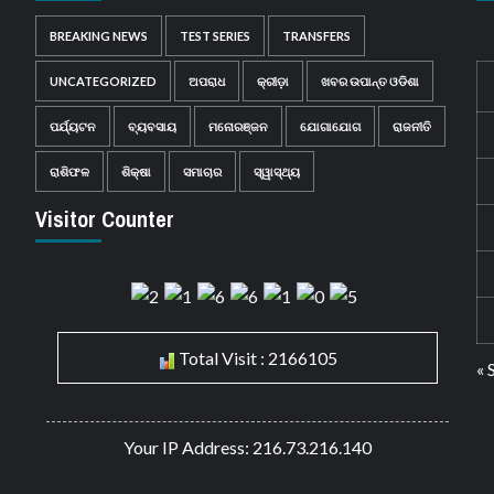
BREAKING NEWS
TEST SERIES
TRANSFERS
UNCATEGORIZED
ଅପରାଧ
କ୍ରୀଡ଼ା
ଖବର ଉପାନ୍ତ ଓଡିଶା
ପର୍ଯ୍ୟଟନ
ବ୍ୟବସାୟ
ମନୋରଞ୍ଜନ
ଯୋଗାଯୋଗ
ରାଜନୀତି
ରାଶିଫଳ
ଶିକ୍ଷା
ସମାଚାର
ସ୍ୱାସ୍ଥ୍ୟ
Visitor Counter
Total Visit : 2166105
« 
Your IP Address: 216.73.216.140