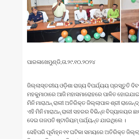
ପାରଳାଖେମୁଣ୍ଡି,ତା.୨୯.୧୦.୨୦୨୪
ଜିଲ୍ଲାସ୍ତରୀୟ ଓଡ଼ିଶା ରାଜ୍ୟ ବିପର୍ଯ୍ୟୟ ପ୍ରସ୍ତୁତି 
ମହକୁମାଠାରେ ଆଜି ମହାସମାରୋହରେ ପାଳିତ ହୋଇଯାଇ
ମିନି ମାରାଥନ୍ ରାଲୀ ଅତିରିକ୍ତ ଜିଲ୍ଲାପାଳ ଶ୍ରୀ ରାଜେ
ଏହି ମିନି ମାରାଥନ୍ ରାଲୀ ସହରର ବିଭିନ୍ନ ବିଦ୍ୟାଳୟର
ଦେଇ ଗଜପତି ଷ୍ଟାଡିୟମ୍ ପର୍ଯ୍ୟନ୍ତ ଯାଇଥିଲେ ।
ସେହିପରି ପୂର୍ବାହ୍ନ ୧୧ ଘଟିକା ସମୟରେ ଅତିରିକ୍ତ ଜିଲ୍