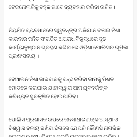
ଟେକନୋଲଜିକୁ ବହୁଳ ଭାବେ ବ୍ୟବହାର କରିବା ଉଚିତ।
ନିୟମିତ ବ୍ୟବଧାନରେ ସ୍ୱତନ୍ତ୍ର ଅଭିଯାନ ଚଳାଇ ନିଶା
କାରବାର ଜନିତ ସଂଗଠିତ ଅପରାଧ ବିରୁଦ୍ଧରେ ଦୃଢ
କାର୍ଯ୍ୟାନୁଷ୍ଠାନ ଗ୍ରହଣ କରିବାରେ ଓଡ଼ିଶା ପୋଲିସର ଭୂମିକା
ପ୍ରଶଂସନୀୟ ।
ବେଆଇନ ନିଶା କାରବାରକୁ ବନ୍ଦ କରିବା କାମକୁ ମିଶନ
ମୋଡରେ କରାଯାଉ ଯାହାଦ୍ୱାରା ଆମ ଯୁବବର୍ଗଙ୍କ
ଭବିଷ୍ୟତ ସୁରକ୍ଷିତ ହୋଇପାରିବ।
ପୋଲିସ ପ୍ରଶାସନ ଉପରେ ଜନସାଧାରଣଙ୍କ ଆସ୍ଥା ଓ
ବିଶ୍ୱାସ ବଜାୟ ରଖିବା ଦିଗରେ ଯେପରି କୌଣସି ନାଗରିକ
ହଇରାଣ ନ ହୁଅନ୍ତି ସେଥିପ୍ରତି ଯତ୍ନବାନ ହେବା ଉଚିତ ।