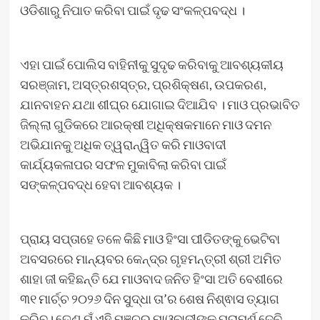
ଓଡିଶାରୁ ନିପାତ କରିବା ପାଇଁ ଦୃଢ ସଂକଳ୍ପବଦ୍ଧ ।
ଏହା ପାଇଁ ପୋଲିସ ବାହିନୀକୁ ସୁଦୃଢ କରିବାକୁ ଆବଶ୍ୟକୀୟ
ସରଞ୍ଜାମ, ଅସ୍ତ୍ରଶସ୍ତ୍ର, ପ୍ରଶିକ୍ଷଣ, ଉପକରଣ,
ଯାନବାହନ ଯଥା ଶୀଘ୍ର ଯୋଗାଇ ଦିଆଯିବ । ମାଓ ପ୍ରଭାବିତ
ଜିଲ୍ଲା ଗୁଡିକରେ ଆରକ୍ଷୀ ଅଧିକ୍ଷକମାନେ ମାଓ ଦମନ
ଅଭିଯାନକୁ ଅଧିକ ତ୍ୱରାନ୍ୱିତ କରି ମାଓବାଦୀ
କାର୍ଯ୍ୟକଳାପର ସଫଳ ମୁକାବିଲା କରିବା ପାଇଁ
ସଙ୍କଳ୍ପବଦ୍ଧ ହେବା ଆବଶ୍ୟକ ।
ପ୍ରାୟ ସପ୍ତାହେ ତଳେ କିଛି ମାଓ ହିଂସା ପୀଡିତଙ୍କୁ ଭେଟିବା
ଅବସରରେ ମାନ୍ୟବର କେନ୍ଦ୍ର ଗୃହମନ୍ତ୍ରୀ ଶ୍ରୀ ଅମିତ
ଶାହା ଜୀ କହିଛନ୍ତି ଯେ ମାଓବାଦ ଜନିତ ହିଂସା ଅତି ବେଶୀରେ
୩୧ ମାର୍ଚ୍ଚ ୨୦୨୬ ଦିନ ସୁଦ୍ଧା ତା’ର ଶେଷ ନିଶ୍ଵାସ ତ୍ୟାଗ
କରିବ। ତେଣୁ ମୁଁ ଏହି ମଞ୍ଚରୁ ମାଓବାଦୀଙ୍କୁ ପରାମର୍ଶ ଦେବି