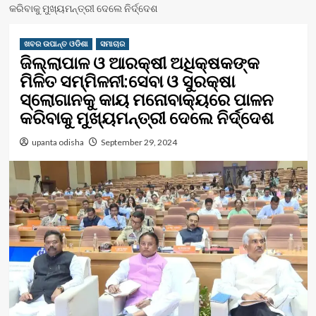
କରିବାକୁ ମୁଖ୍ୟମନ୍ତ୍ରୀ ଦେଲେ ନିର୍ଦ୍ଦେଶ
ଖବର ଉପାନ୍ତ ଓଡିଶା
ସମାଚାର
ଜିଲ୍ଲାପାଳ ଓ ଆରକ୍ଷୀ ଅଧିକ୍ଷକଙ୍କ
ମିଳିତ ସମ୍ମିଳନୀ:ସେବା ଓ ସୁରକ୍ଷା
ସ୍ଲୋଗାନକୁ କାୟ ମନୋବାକ୍ୟରେ ପାଳନ
କରିବାକୁ ମୁଖ୍ୟମନ୍ତ୍ରୀ ଦେଲେ ନିର୍ଦ୍ଦେଶ
upanta odisha
September 29, 2024