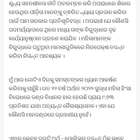
ଶୂନ୍ୟ ସହନଶୀଳତା ନୀତି ଅବଲମ୍ବନ କରି ଅପରାଧରେ ଶିକାର
ହେଉଥିବା ପୀଡ଼ିତା ମାନଙ୍କୁ ତ୍ଵରିତ ନ୍ୟାୟ ପ୍ରଦାନ କରିବା
ପାଇଁ ଆମ ସରକାର ପ୍ରତିଶୃତିବଦ୍ଧ । ଅପରାଧୀ ଯେ କୌଣସି
ପଦମର୍ଯ୍ୟାଦାରେ ଥିଲେ ମଧ୍ୟ ତାଙ୍କ ବିରୁଦ୍ଧରେ ଦୃଢ
କାର୍ଯ୍ୟାନୁଷ୍ଠାନ ଗ୍ରହଣ କରାଯିବ । ମହିଳାମାନଙ୍କ
ବିରୁଦ୍ଧରେ ଘଟୁଥିବା ମାମଲାଗୁଡିକରେ ନିରପେକ୍ଷ ତଦନ୍ତ
କରିବା ନିତାନ୍ତ ଆବଶ୍ୟକ ।
ମୁଁ ଆଉ ଗୋଟିଏ ଦିଗକୁ ସମସ୍ତଙ୍କର ଧ୍ୟାନ ଆକର୍ଷଣ
କରିବାକୁ ଚାହୁଁଛି। ଗତ ୨୨ ବର୍ଷ ଅର୍ଥାତ ୨୦୨୨ ସୁଦ୍ଧା ମହିଳା ହିଂସା
ବିରୋଧରେ ଦଣ୍ଡ ବିଧାନର ହାର ହେଉଛି ପ୍ରାୟ ୯.୭୩
ପ୍ରତିଶତ ଯାହା ଅତ୍ୟନ୍ତ ନୈରାଶ୍ୟଜନକ। ଏହା ଯେ
କୌଣସି ମାନଦଣ୍ଡରେ ଗ୍ରହଣୀୟ ନୁହେଁ।
ଏହାର କେବଳ ଦୁଇଟି ଅର୍ଥ – ପୋଲିସର ତଦନ୍ତ ଠିକ ଭାବେ