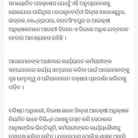
ସମୟୋଚିତ ପଦକ୍ଷେପ ଯୋଗୁଁ ଏହି ଅନୁପ୍ରବେଶକୁ
ରୋକାଯାଇ ପାରିଥିଲା। ଉପକୂଳବର୍ତ୍ତୀ ଜିଲ୍ଲା ବାଲେଶ୍ୱର,
ଭଦ୍ରକ, କେନ୍ଦ୍ରାପଡା, ଜଗତସିଂହପୁର ର ଆରକ୍ଷୀ
ଅଧିକ୍ଷକମାନେ ଆଗାମୀ ଦିନରେ ଏ ଦିଗରେ ଅଧିକ ଯତ୍ନବାନ
ହେବାର ଆବଶ୍ୟକତା ରହିଛି ।
ଆପଣମାନଙ୍କ ଅଧୀନରେ କାର୍ଯ୍ୟରତ କର୍ମଚାରୀଙ୍କ
ସହଯୋଗରେ କାର୍ଯ୍ୟ ସମ୍ପାଦନ କରିବା ପାଇଁ ଆପଣମାନଙ୍କୁ
ଦୃଢ ନେତୃତ୍ୱ ଓ ପରିଚାଳନାଗତ ଦକ୍ଷତା ପ୍ରଦର୍ଶନ କରିବାକୁ
ପଡ଼ିବ ।
ବରିଷ୍ଠ ଅଧିକାରୀ, ବିଶେଷ ଭାବେ ଜିଲ୍ଲା ଆରକ୍ଷୀ ଅଧିକ୍ଷକ
ନିୟମିତ ଭାବେ ବିଭିନ୍ନ ଥାନାକୁ ଗସ୍ତ କରି ସେଠାକାର
ଆନୁଷଙ୍ଗିକ ଭିତ୍ତିଭୂମି, କର୍ମଚାରୀଙ୍କର କାର୍ଯ୍ୟଶୈଳୀକୁ
ତଦାରଖ କରିବା ଉଚିତ। ଯାହାଦ୍ୱାରା ପୋଲିସ ଶାସନ ଆହୁରି