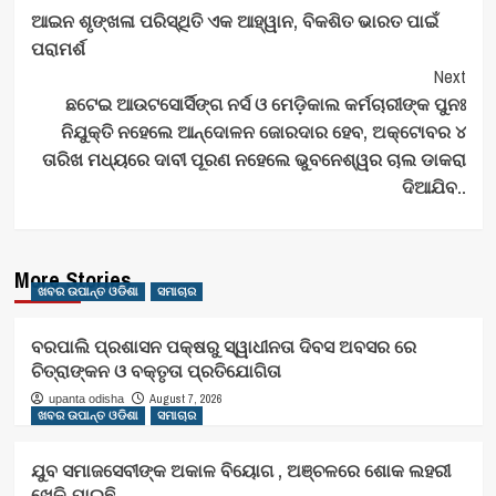
ଆଇନ ଶୃଙ୍ଖଳା ପରିସ୍ଥିତି ଏକ ଆହ୍ୱାନ, ବିକଶିତ ଭାରତ ପାଇଁ
Navigation
ପରାମର୍ଶ
Next
ଛଟେଇ ଆଉଟସୋର୍ସିଙ୍ଗ ନର୍ସ ଓ ମେଡ଼ିକାଲ କର୍ମଚାରୀଙ୍କ ପୁନଃ
ନିଯୁକ୍ତି ନହେଲେ ଆନ୍ଦୋଳନ ଜୋରଦାର ହେବ, ଅକ୍ଟୋବର ୪
ତାରିଖ ମଧ୍ୟରେ ଦାବୀ ପୂରଣ ନହେଲେ ଭୁବନେଶ୍ୱର ଚାଲ ଡାକରା
ଦିଆଯିବ..
More Stories
ଖବର ଉପାନ୍ତ ଓଡିଶା
ସମାଚାର
ବରପାଲି ପ୍ରଶାସନ ପକ୍ଷରୁ ସ୍ୱାଧୀନତା ଦିବସ ଅବସର ରେ
ଚିତ୍ରାଙ୍କନ ଓ ବକ୍ତୃତା ପ୍ରତିଯୋଗିତା
August 7, 2026
upanta odisha
ଖବର ଉପାନ୍ତ ଓଡିଶା
ସମାଚାର
ଯୁବ ସମାଜସେବୀଙ୍କ ଅକାଳ ବିୟୋଗ , ଅଞ୍ଚଳରେ ଶୋକ ଲହରୀ
ଖେଳି ଯାଇଛି