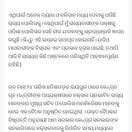
ଏଥିପାଇଁ ଅନେକ ତ୍ୟାଗ ଓ ବଳିଦାନ ମଧ୍ୟ ଦେବାକୁ ପଡିଛି
ରାଜ୍ୟ ପୋଲିସକୁ। ସେଥିପାଇଁ ମୁଁ ରାଜ୍ୟବାସୀଙ୍କ ପକ୍ଷରୁ
ଓଡିଶା ପୋଲିସର ସେହି ବୀର ଯବାନଙ୍କୁ ଶ୍ରଦ୍ଧାଞ୍ଜଳି ଜ୍ଞାପନ
କରୁଛି। କିନ୍ତୁ ଏହି ଲଢେଇ ସମାପ୍ତ ହୋଇନାହିଁ। ଯଦିଓ
ମାଓବାଦୀଙ୍କ ବିସ୍ତାର ଏବଂ ପ୍ରଭାବ ହ୍ରାସ ପାଇଛି, ତଥାପି
ଆଜି ବି ରାଜ୍ୟର କିଛି ଅଞ୍ଚଳରେ ପରିସ୍ଥିତି ଆହ୍ଵାନପୂର୍ଣ୍ଣ
ରହିଛି |
ଗତ ମାସ ୨୪ ତାରିଖ ଛତିଶଗଡ଼ର ରାୟପୁର ଠାରେ କେନ୍ଦ୍ର
ଗୃହ ମନ୍ତ୍ରୀଙ୍କ ଅଧ୍ୟକ୍ଷତାରେ ନକ୍ସଲ ପ୍ରଭାବିତ ରାଜ୍ୟ
ମାନଙ୍କର ମୁଖ୍ୟ ସଚିବ ଓ ପୋଲିସ ମହାନିର୍ଦେଶକ ମାନଙ୍କୁ
ନେଇ ଏକ ବୈଠକ ଅନୁଷ୍ଠିତ ହୋଇଥିଲା । ଉକ୍ତ ବୈଠକର
ନିଷ୍ପତ୍ତି ଅନୁଯାୟୀ ଆମ ସରକାର କେନ୍ଦ୍ର ସରକାରଙ୍କ
ସହଭାଗିତାରେ ନକ୍ସଲବାଦକୁ ନିର୍ଧାରିତ ସମୟ ମଧ୍ୟରେ