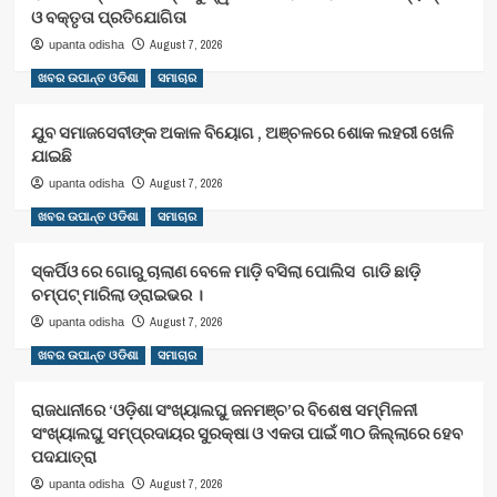
ଓ ବକ୍ତୃତା ପ୍ରତିଯୋଗିତା
August 7, 2026
upanta odisha
ଖବର ଉପାନ୍ତ ଓଡିଶା
ସମାଚାର
ଯୁବ ସମାଜସେବୀଙ୍କ ଅକାଳ ବିୟୋଗ , ଅଞ୍ଚଳରେ ଶୋକ ଲହରୀ ଖେଳି
ଯାଇଛି
August 7, 2026
upanta odisha
ଖବର ଉପାନ୍ତ ଓଡିଶା
ସମାଚାର
ସ୍କର୍ପିଓ ରେ ଗୋରୁ ଚାଲାଣ ବେଳେ ମାଡ଼ି ବସିଲା ପୋଲିସ ଗାଡି ଛାଡ଼ି
ଚମ୍ପଟ୍ ମାରିଲା ଡ୍ରାଇଭର ।
August 7, 2026
upanta odisha
ଖବର ଉପାନ୍ତ ଓଡିଶା
ସମାଚାର
ରାଜଧାନୀରେ ‘ଓଡ଼ିଶା ସଂଖ୍ୟାଲଘୁ ଜନମଞ୍ଚ’ର ବିଶେଷ ସମ୍ମିଳନୀ
ସଂଖ୍ୟାଲଘୁ ସମ୍ପ୍ରଦାୟର ସୁରକ୍ଷା ଓ ଏକତା ପାଇଁ ୩୦ ଜିଲ୍ଲାରେ ହେବ
ପଦଯାତ୍ରା
August 7, 2026
upanta odisha