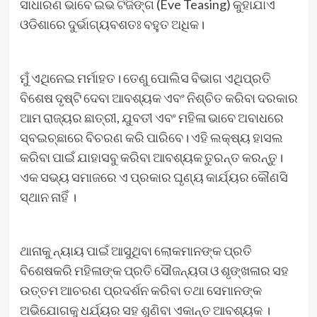
ସାଧାରଣ ଭାବେ ଇଭ ଟିଜିଙ୍ଗ (Eve Teasing) କୁହାଯାଏ
ଓଡିଶାରେ ଦୁର୍ଭାଗ୍ୟବଶତଃ ବହୁତ ଅଧିକ।
ମୁଁ ଏଥିନେଇ ମର୍ମାହତ। ତେଣୁ ପୋଲିସ ବିଭାଗ ଏଥିପ୍ରତି
ବିଶେଷ ଦୃଷ୍ଟି ଦେବା ଆବଶ୍ୟକ ଏବଂ ନିଶ୍ଚିତ କରିବା ଦରକାର
ଆମ ରାଜ୍ୟର ଛାତ୍ରୀ, ଯୁବତୀ ଏବଂ ମହିଳା ଭାବେ ଅବାଧରେ
ସ୍ବଇଚ୍ଛାରେ ବିଚରଣ କରି ପାରିବେ। ଏହି ଲକ୍ଷ୍ୟ ହାସଲ
କରିବା ପାଇଁ ଯାହାସବୁ କରିବା ଆବଶ୍ୟକ ତୁରନ୍ତ କରନ୍ତୁ।
ଏକ ସଭ୍ୟ ସମାଜରେ ଏ ପ୍ରକାର ଘୃଣ୍ୟ କାର୍ଯ୍ୟର କୌଣସି
ସ୍ଥାନ ନାହିଁ ।
ଥାନାକୁ ନ୍ୟାୟ ପାଇଁ ଆସୁଥିବା ଲୋକମାନଙ୍କ ପ୍ରତି
ବିଶେଷକରି ମହିଳାଙ୍କ ପ୍ରତି ସୌଜନ୍ୟତା ଓ ଶୃଙ୍ଖଳାର ସହ
ଉତ୍ତମ ଆଚରଣ ପ୍ରଦର୍ଶନ କରିବା ତଥା ସେମାନଙ୍କ
ଅଭିଯୋଗକୁ ଧର୍ଯ୍ୟର ସହ ଶୁଣିବା ଏକାନ୍ତ ଆବଶ୍ୟକ ।