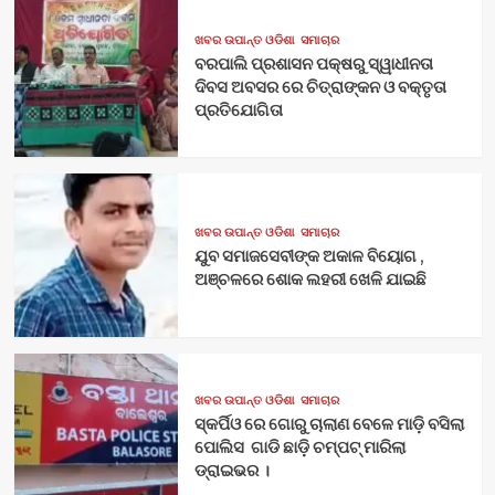
ଖବର ଉପାନ୍ତ ଓଡିଶା
ସମାଚାର
ବରପାଲି ପ୍ରଶାସନ ପକ୍ଷରୁ ସ୍ୱାଧୀନତା
ଦିବସ ଅବସର ରେ ଚିତ୍ରାଙ୍କନ ଓ ବକ୍ତୃତା
ପ୍ରତିଯୋଗିତା
ଖବର ଉପାନ୍ତ ଓଡିଶା
ସମାଚାର
ଯୁବ ସମାଜସେବୀଙ୍କ ଅକାଳ ବିୟୋଗ ,
ଅଞ୍ଚଳରେ ଶୋକ ଲହରୀ ଖେଳି ଯାଇଛି
ଖବର ଉପାନ୍ତ ଓଡିଶା
ସମାଚାର
ସ୍କର୍ପିଓ ରେ ଗୋରୁ ଚାଲାଣ ବେଳେ ମାଡ଼ି ବସିଲା
ପୋଲିସ ଗାଡି ଛାଡ଼ି ଚମ୍ପଟ୍ ମାରିଲା
ଡ୍ରାଇଭର ।