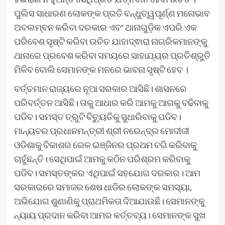
ପୁଲିସ ସାଧାରଣ ଲୋକଙ୍କ ପ୍ରତି ବନ୍ଧୁତ୍ୱପୂର୍ଣ୍ଣ ମନୋଭାବ
ଅବଲମ୍ବନ କରିବା ଦରକାର ଏବଂ ଥାନାଗୁଡ଼ିକ ଏପରି ଏକ
ପରିବେଶ ସୃଷ୍ଟି କରିବା ଉଚିତ ଯାହାଦ୍ଵାରା ନାଗରିକମାନଙ୍କୁ
ଥାନାରେ ପ୍ରବେଶ କରିବା ସମୟରେ ସାହାଯ୍ୟର ପ୍ରତିଶ୍ରୁତି
ମିଳିବ ବୋଲି ସେମାନଙ୍କ ମନରେ ଭାବନା ସୃଷ୍ଟି ହେବ ।
ବର୍ତ୍ତମାନ ରାଜ୍ୟରେ ନୂଆ ସରକାର ଆସିଛି। ଶାସନରେ
ପରିବର୍ତ୍ତନ ଆସିଛି। ତାକୁ ଆଧାର କରି ଆମକୁ ଆଗକୁ ବଢିବାକୁ
ପଡିବ। ସମସ୍ତ ତ୍ରୁଟି ବିଚ୍ୟୁତିକୁ ସୁଧାରିବାକୁ ପଡିବ।
ମାନ୍ୟବର ପ୍ରଧାନମନ୍ତ୍ରୀ ଶ୍ରୀ ନରେନ୍ଦ୍ର ମୋଦୀଜୀ
ଓଡିଶାକୁ ବିକାଶର ରେଳ ଇଞ୍ଜିନର ପ୍ରଥମ ବଗି କରିବାକୁ
ଚାହୁଁଛନ୍ତି। ସେଥିପାଇଁ ଆମକୁ କଠିନ ପରିଶ୍ରମ କରିବାକୁ
ପଡିବ। ସମସ୍ତଙ୍କର ଏଥିପାଇଁ ସହଯୋଗ ଦରକାର। ଆମ
ସରକାରରେ ସମାଜର ଶେଷ ଧାଡିର ଲୋକଙ୍କ ସମସ୍ୟା,
ଅଭିଯୋଗ ଶୁଣାଣିକୁ ପ୍ରାଥମିକତା ଦିଆଯାଉଛି। ସେମାନଙ୍କୁ
ନ୍ୟାୟ ପ୍ରଦାନ କରିବା ଆମର କର୍ତ୍ତବ୍ୟ। ସେମାନଙ୍କ ସୁଖ