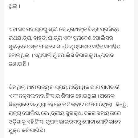
ଥିଲା।
ଏହା ସହ ମହାପ୍ରଭୁ ଶ୍ରୀ ଜଗନ୍ନାଥଙ୍କ ବିଶ୍ଵ ପ୍ରସିଦ୍ଧ
ରଥଯାତ୍ରା, ବାହୁଡା ଯାତ୍ରା ଏବଂ ସୁନାବେଶ ପୋଲିସର
ସୁବନ୍ଦୋବସ୍ତ ଫଳରେ ଶାନ୍ତି ଶୃଙ୍ଖଳାର ସହିତ ସମାହିତ
ହୋଇଥିଲା । ଏଥିପାଇଁ ମୁଁ ପୋଲିସ ବିଭାଗକୁ ଧନ୍ୟବାଦ
ଜଣାଉଛି ।
ଦିନ ଥିଲା ଆମ ରାଜ୍ୟର ପ୍ରାୟ ଅର୍ଦ୍ଧାଧିକ ଭାଗ ମାଓବାଦୀ
ଏବଂ ନକ୍ସଲବାଦୀ ହିଂସାର ଶିକାର ହୋଇଥିଲା। ଅନେକ
ଜିଲ୍ଲାରେ ସନ୍ଧ୍ୟା ହେଲେ ତାଟି କବାଟ ପଡିଯାଉଥିଲା। କିନ୍ତୁ,
ରାଜ୍ୟ ପୋଲିସ, କେନ୍ଦ୍ରୀୟ ସୁରକ୍ଷା ବଳର ସହାୟତାରେ
ଓଡ଼ିଶାକୁ ଏହି ହିଂସା ରୂପକ ଭାଇରସରୁ ମୋଟା ମୋଟି ଭାବେ
ମୁକ୍ତ କରିପାରିଛି।