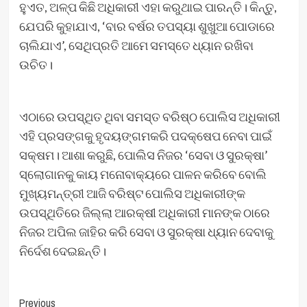
ହୁଏତ, ଅଳ୍ପ କିଛି ଅଧିକାରୀ ଏହା କରୁଥାଇ ପାରନ୍ତି। କିନ୍ତୁ,
ଯେପରି କୁହାଯାଏ, ‘ବାର ବର୍ଷର ତପସ୍ୟା ଶୁଖୁଆ ପୋଡାରେ
ଚାଲିଯାଏ’, ସେଥିପ୍ରତି ଆମେ ସମସ୍ତେ ଧ୍ୟାନ ରଖିବା
ଉଚିତ।
ଏଠାରେ ଉପସ୍ଥିତ ଥିବା ସମସ୍ତ ବରିଷ୍ଠ ପୋଲିସ ଅଧିକାରୀ
ଏହି ପ୍ରସଙ୍ଗକୁ ହୃଦୟଙ୍ଗମକରି ପଦକ୍ଷେପ ନେବା ପାଇଁ
ସକ୍ଷମ। ଆଶା କରୁଛି, ପୋଲିସ ନିଜର ‘ସେବା ଓ ସୁରକ୍ଷା’
ସ୍ଲୋଗାନକୁ କାୟ ମନୋବାକ୍ୟରେ ପାଳନ କରିବେ ବୋଲି
ମୁଖ୍ୟମନ୍ତ୍ରୀ ଆଜି ବରିଷ୍ଟ ପୋଲିସ ଅଧିକାରୀଙ୍କ
ଉପସ୍ଥିତିରେ ଜିଲ୍ଲା ଆରକ୍ଷୀ ଅଧିକାରୀ ମାନଙ୍କ ଠାରେ
ନିଜର ଅପିଲ ଜାହିର କରି ସେବା ଓ ସୁରକ୍ଷା ଧ୍ୟାନ ଦେବାକୁ
ନିର୍ଦେଶ ଦେଇଛନ୍ତି।
Post
Previous