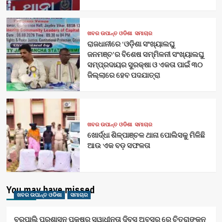
ଖବର ଉପାନ୍ତ ଓଡିଶା
ସମାଚାର
ରାଜଧାନୀରେ ‘ଓଡ଼ିଶା ସଂଖ୍ୟାଲଘୁ
ଜନମଞ୍ଚ’ର ବିଶେଷ ସମ୍ମିଳନୀ ସଂଖ୍ୟାଲଘୁ
ସମ୍ପ୍ରଦାୟର ସୁରକ୍ଷା ଓ ଏକତା ପାଇଁ ୩୦
ଜିଲ୍ଲାରେ ହେବ ପଦଯାତ୍ରା
ଖବର ଉପାନ୍ତ ଓଡିଶା
ସମାଚାର
ଖୋର୍ଦ୍ଧା ଶିଳ୍ପାଞ୍ଚଳ ଥାନା ପୋଲିସକୁ ମିଳିଛି
ଆଉ ଏକ ବଡ଼ ସଫଳତା
You may have missed
ଖବର ଉପାନ୍ତ ଓଡିଶା
ସମାଚାର
ବରପାଲି ପ୍ରଶାସନ ପକ୍ଷରୁ ସ୍ୱାଧୀନତା ଦିବସ ଅବସର ରେ ଚିତ୍ରାଙ୍କନ