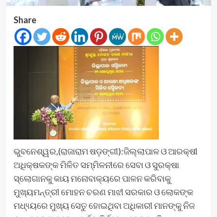
Share
ଭୁବନେଶ୍ୱର,(ରାଜାରାମ ଷଡ଼ଙ୍ଗୀ):ଜିଲ୍ଲାପାଳ ଓ ଆରକ୍ଷୀ
ଅଧିକ୍ଷକଙ୍କ ମିଳିତ ସମ୍ମିଳନୀରେ ସେବା ଓ ସୁରକ୍ଷା
ସ୍ଲୋଗାନକୁ କାୟ ମନୋବାକ୍ୟରେ ପାଳନ କରିବାକୁ
ମୁଖ୍ୟମନ୍ତ୍ରୀ ମୋହନ ଚରଣ ମାଝୀ ସରକାର ଓ ଲୋକଙ୍କ
ମଧ୍ୟ୍ୟରେ ମୁଖ୍ୟ ସେତୁ ହୋଇଥିବା ଅଧିକାରୀ ମାନଙ୍କୁ ନିଜ