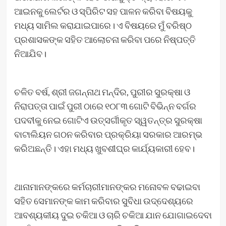
ଆଇନକୁ ଲେର୍ଟର ଓ ସ୍ପିରିଟ ସହ ପାଳନ କରିବା ବିଷୟକୁ
ମଧ୍ୟ ସାମିଲ କରାଯାଇପାରେ। ଏ ବିଷୟରେ ମୁଁ ବରିଷ୍ଠ
ପ୍ରଶାସକଙ୍କ ସହିତ ଆଲୋଚନା କରିବା ପରେ ନିଷ୍ପତ୍ତି
ନିଆଯିବ।
ଚଳିତ ବର୍ଷ, ଶ୍ରୀ ଜଗନ୍ନାଥ ମନ୍ଦିର, ପୁରୀର ସୁରକ୍ଷା ଓ
ନିରାପତ୍ତା ପାଇଁ ପୁରୀ ଠାରେ ୧୦୮୩ ଗୋଟି ବିଭିନ୍ନ ବର୍ଗର
ପଦବୀକୁ ନେଇ ଗୋଟିଏ ଉତ୍ସର୍ଗୀକୃତ ସ୍ୱତନ୍ତ୍ର ସୁରକ୍ଷା
ବାଟାଲିୟନ ଗଠନ କରିବାର ପ୍ରକ୍ରିୟା ସରକାର ଆରମ୍ଭ
କରିଅଛନ୍ତି। ଏହା ମଧ୍ୟ ଖୁବଶୀଘ୍ର କାର୍ଯ୍ୟକାରୀ ହେବ।
ଥାନାମାନଙ୍କରେ କର୍ମଚାରୀମାନଙ୍କର ମନୋବଳ ବଢାଇବା
ସହିତ ସେମାନଙ୍କ କାମ କରିବାର ସୁବିଧା ଉଦ୍ଦେଶ୍ୟରେ
ଆବଶ୍ୟକୀୟ ଦୁଇ ଚକିଆ ଓ ଚାରି ଚକିଆ ଯାନ ଯୋଗାଇଦେବା