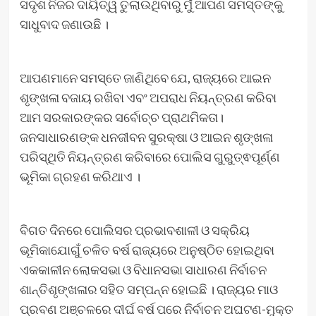
ସଦୃଶ ନିଜର ଦାୟିତ୍ୱ ତୁଲାଉଥିବାରୁ ମୁଁ ଆପଣ ସମସ୍ତଙ୍କୁ
ସାଧୁବାଦ ଜଣାଉଛି ।
ଆପଣମାନେ ସମସ୍ତେ ଜାଣିଥିବେ ଯେ, ରାଜ୍ୟରେ ଆଇନ
ଶୃଙ୍ଖଳା ବଜାୟ ରଖିବା ଏବଂ ଅପରାଧ ନିୟନ୍ତ୍ରଣ କରିବା
ଆମ ସରକାରଙ୍କର ସର୍ବୋଚ୍ଚ ପ୍ରାଥମିକତା।
ଜନସାଧାରଣଙ୍କ ଧନଜୀବନ ସୁରକ୍ଷା ଓ ଆଇନ ଶୃଙ୍ଖଳା
ପରିସ୍ଥିତି ନିୟନ୍ତ୍ରଣ କରିବାରେ ପୋଲିସ ଗୁରୁତ୍ଵପୂର୍ଣ୍ଣ
ଭୂମିକା ଗ୍ରହଣ କରିଥାଏ ।
ବିଗତ ଦିନରେ ପୋଲିସର ପ୍ରଭାବଶାଳୀ ଓ ସକ୍ରିୟ
ଭୂମିକାଯୋଗୁଁ ଚଳିତ ବର୍ଷ ରାଜ୍ୟରେ ଅନୁଷ୍ଠିତ ହୋଇଥିବା
ଏକକାଳୀନ ଲୋକସଭା ଓ ବିଧାନସଭା ସାଧାରଣ ନିର୍ବାଚନ
ଶାନ୍ତିଶୃଙ୍ଖଳାର ସହିତ ସମ୍ପନ୍ନ ହୋଇଛି । ରାଜ୍ୟର ମାଓ
ପ୍ରବଣ ଅଞ୍ଚଳରେ ଦୀର୍ଘ ବର୍ଷ ପରେ ନିର୍ବାଚନ ଅଘଟଣ-ମୁକ୍ତ