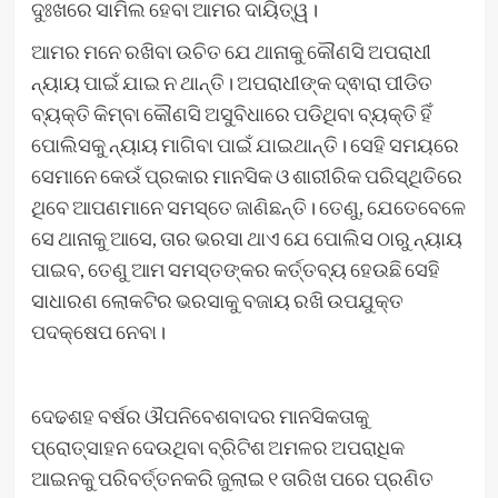
ଦୁଃଖରେ ସାମିଲ ହେବା ଆମର ଦାୟିତ୍ୱ।
ଆମର ମନେ ରଖିବା ଉଚିତ ଯେ ଥାନାକୁ କୌଣସି ଅପରାଧୀ
ନ୍ୟାୟ ପାଇଁ ଯାଇ ନ ଥାନ୍ତି। ଅପରାଧୀଙ୍କ ଦ୍ଵାରା ପୀଡିତ
ବ୍ୟକ୍ତି କିମ୍ବା କୌଣସି ଅସୁବିଧାରେ ପଡିଥିବା ବ୍ୟକ୍ତି ହିଁ
ପୋଲିସକୁ ନ୍ୟାୟ ମାଗିବା ପାଇଁ ଯାଇଥାନ୍ତି। ସେହି ସମୟରେ
ସେମାନେ କେଉଁ ପ୍ରକାର ମାନସିକ ଓ ଶାରୀରିକ ପରିସ୍ଥିତିରେ
ଥିବେ ଆପଣମାନେ ସମସ୍ତେ ଜାଣିଛନ୍ତି। ତେଣୁ, ଯେତେବେଳେ
ସେ ଥାନାକୁ ଆସେ, ତାର ଭରସା ଥାଏ ଯେ ପୋଲିସ ଠାରୁ ନ୍ୟାୟ
ପାଇବ, ତେଣୁ ଆମ ସମସ୍ତଙ୍କର କର୍ତ୍ତବ୍ୟ ହେଉଛି ସେହି
ସାଧାରଣ ଲୋକଟିର ଭରସାକୁ ବଜାୟ ରଖି ଉପଯୁକ୍ତ
ପଦକ୍ଷେପ ନେବା।
ଦେଢଶହ ବର୍ଷର ଔପନିବେଶବାଦର ମାନସିକତାକୁ
ପ୍ରୋତ୍ସାହନ ଦେଉଥିବା ବ୍ରିଟିଶ ଅମଳର ଅପରାଧିକ
ଆଇନକୁ ପରିବର୍ତ୍ତନକରି ଜୁଲାଇ ୧ ତାରିଖ ପରେ ପ୍ରଣିତ