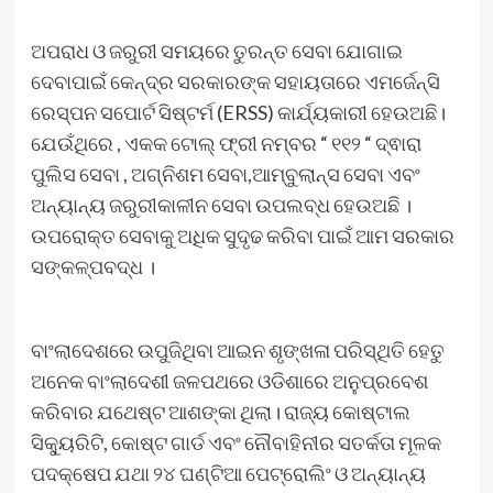
ଅପରାଧ ଓ ଜରୁରୀ ସମୟରେ ତୁରନ୍ତ ସେବା ଯୋଗାଇ
ଦେବାପାଇଁ କେନ୍ଦ୍ର ସରକାରଙ୍କ ସହାୟତାରେ ଏମର୍ଜେନ୍ସି
ରେସ୍ପନ ସପୋର୍ଟ ସିଷ୍ଟର୍ମ (ERSS) କାର୍ଯ୍ୟକାରୀ ହେଉଅଛି।
ଯେଉଁଥିରେ , ଏକକ ଟୋଲ୍ ଫ୍ରୀ ନମ୍ବର “ ୧୧୨ “ ଦ୍ଵାରା
ପୁଲିସ ସେବା , ଅଗ୍ନିଶମ ସେବା,ଆମ୍ବୁଲାନ୍ସ ସେବା ଏବଂ
ଅନ୍ୟାନ୍ୟ ଜରୁରୀକାଳୀନ ସେବା ଉପଲବ୍ଧ ହେଉଅଛି ।
ଉପରୋକ୍ତ ସେବାକୁ ଅଧିକ ସୁଦୃଢ କରିବା ପାଇଁ ଆମ ସରକାର
ସଙ୍କଳ୍ପବଦ୍ଧ ।
ବାଂଲାଦେଶରେ ଉପୁଜିଥିବା ଆଇନ ଶୃଙ୍ଖଳା ପରିସ୍ଥିତି ହେତୁ
ଅନେକ ବାଂଲାଦେଶୀ ଜଳପଥରେ ଓଡିଶାରେ ଅନୁପ୍ରବେଶ
କରିବାର ଯଥେଷ୍ଟ ଆଶଙ୍କା ଥିଲା। ରାଜ୍ୟ କୋଷ୍ଟାଲ
ସିକ୍ୟୁରିଟି, କୋଷ୍ଟ ଗାର୍ଡ ଏବଂ ନୌବାହିନୀର ସତର୍କତା ମୂଳକ
ପଦକ୍ଷେପ ଯଥା ୨୪ ଘଣ୍ଟିଆ ପେଟ୍ରୋଲିଂ ଓ ଅନ୍ୟାନ୍ୟ