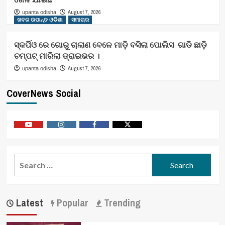
August 7, 2026
upanta odisha
ଖବର ଉପାନ୍ତ ଓଡିଶା
ସମାଚାର
ସ୍କର୍ପିଓ ରେ ଗୋରୁ ଚାଲାଣ ବେଳେ ମାଡ଼ି ବସିଲା ପୋଲିସ ଗାଡି ଛାଡ଼ି
ଚମ୍ପଟ୍ ମାରିଲା ଡ୍ରାଇଭର ।
August 7, 2026
upanta odisha
CoverNews Social
Youtube
Vimeo
Facebook
Twitter
Search
for:
Latest
Popular
Trending