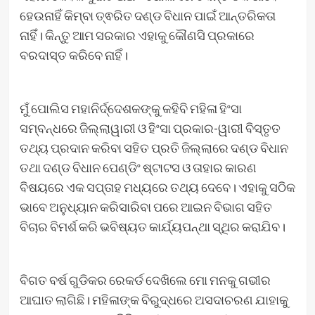
ହେଉନାହିଁ କିମ୍ବା ତ୍ଵରିତ ଦଣ୍ଡ ବିଧାନ ପାଇଁ ଆନ୍ତରିକତା
ନାହିଁ। କିନ୍ତୁ ଆମ ସରକାର ଏହାକୁ କୌଣସି ପ୍ରକାରେ
ବରଦାସ୍ତ କରିବେ ନାହିଁ।
ମୁଁ ପୋଲିସ ମହାନିର୍ଦ୍ଦେଶକଙ୍କୁ କହିବି ମହିଳା ହିଂସା
ସମ୍ବନ୍ଧରେ ଜିଲ୍ଲାୱାରୀ ଓ ହିଂସା ପ୍ରକାର-ୱାରୀ ବିସ୍ତୃତ
ତଥ୍ୟ ପ୍ରଦାନ କରିବା ସହିତ ପ୍ରତି ଜିଲ୍ଲାରେ ଦଣ୍ଡ ବିଧାନ
ତଥା ଦଣ୍ଡ ବିଧାନ ପେଣ୍ଡିଂ ଷ୍ଟାଟସ ଓ ତାହାର କାରଣ
ବିଷୟରେ ଏକ ସପ୍ତାହ ମଧ୍ୟରେ ତଥ୍ୟ ଦେବେ। ଏହାକୁ ସଠିକ
ଭାବେ ଅନୁଧ୍ୟାନ କରିସାରିବା ପରେ ଆଇନ ବିଭାଗ ସହିତ
ବିଚାର ବିମର୍ଶ କରି ଭବିଷ୍ୟତ କାର୍ଯ୍ୟପନ୍ଥା ସ୍ଥିର କରାଯିବ।
ବିଗତ ବର୍ଷ ଗୁଡିକର ରେକର୍ଡ ଦେଖିଲେ ମୋ ମନକୁ ଗଭୀର
ଆଘାତ ଲାଗିଛି। ମହିଳାଙ୍କ ବିରୁଦ୍ଧରେ ଅସଦାଚରଣ ଯାହାକୁ