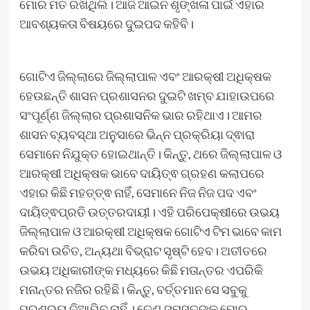
ମୋର ମତ ରଖିଥିଲି। ଆଜି ଆଇନ ଶୃଙ୍ଖଳା ପାଇଁ ଏହାର
ଆବଶ୍ୟକତା ବିଷୟରେ ଦୁଇପଦ କହିବି।
ଗୋଟିଏ ଜିଲ୍ଲାରେ ଜିଲ୍ଲାପାଳ ଏବଂ ଆରକ୍ଷୀ ଅଧିକ୍ଷକ
ହେଉଛନ୍ତି ଶାସନ ପ୍ରଶାସନର ଦୁଇଟି ଖମ୍ବ ଯାହାଉପରେ
ସଂପୂର୍ଣ୍ଣ ଜିଲ୍ଲାର ପ୍ରଶାସନିକ ଭାର ରହିଥାଏ। ଆମର
ଶାସନ ବ୍ୟବସ୍ଥା ଅନୁସାରେ ଭିନ୍ନ ପ୍ରକ୍ରିୟା ଦ୍ଵାରା
ସେମାନେ ନିଯୁକ୍ତ ହୋଇଥାନ୍ତି। କିନ୍ତୁ, ଥରେ ଜିଲ୍ଲାପାଳ ଓ
ଆରକ୍ଷୀ ଅଧିକ୍ଷକ ଭାବେ ଦାୟିତ୍ଵ ଗ୍ରହଣ କଲାପରେ
ଏହାର କିଛି ମହତ୍ତ୍ଵ ନାହିଁ, ସେମାନେ ନିଜ ନିଜ ପଦ ଏବଂ
ଦାୟିତ୍ଵପ୍ରତି ଉତ୍ତରଦାୟୀ। ଏହି ପରିପେକ୍ଷୀରେ ଉଭୟ
ଜିଲ୍ଲାପାଳ ଓ ଆରକ୍ଷୀ ଅଧିକ୍ଷକ ଗୋଟିଏ ଟିମ ଭାବେ କାମ
କରିବା ଉଚିତ, ଅନ୍ୟଥା ବିଭ୍ରାଟ ସୃଷ୍ଟି ହେବ। ଅତୀତରେ
ଉଭୟ ଅଧିକାରୀଙ୍କ ମଧ୍ୟରେ କିଛି ମତାନ୍ତର ଏପରିକି
ମନାନ୍ତର ନଜିର ରହିଛି। କିନ୍ତୁ, ବର୍ତ୍ତମାନ ସେ ସବୁକୁ
ପ୍ରଶ୍ରୟ ଦିଆଯିବ ନାହିଁ । ତେଣୁ ସମସ୍ତଙ୍କୁ ମୋର