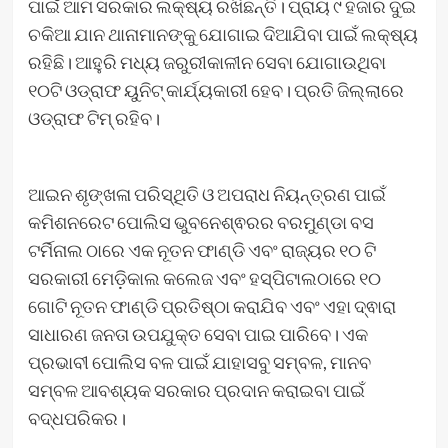
ପାଇଁ ଆମ ସରକାର ଲକ୍ଷ୍ୟ ରଖିଛନ୍ତି। ପ୍ରାୟ ୯ ହଜାର ଦୁଇ
ଚକିଆ ଯାନ ଥାନାମାନଙ୍କୁ ଯୋଗାଇ ଦିଆଯିବା ପାଇଁ ଲକ୍ଷ୍ୟ
ରହିଛି। ଆହୁରି ମଧ୍ୟ ଜରୁରୀକାଳୀନ ସେବା ଯୋଗାଉଥିବା
୧୦ଟି ଓଡ୍ରାଫ ୟୁନିଟ୍‌ କାର୍ଯ୍ୟକାରୀ ହେବ। ପ୍ରତି ଜିଲ୍ଲାରେ
ଓଡ୍ରାଫ ଟିମ୍‌ ରହିବ।
ଆଇନ ଶୃଙ୍ଖଳା ପରିସ୍ଥିତି ଓ ଅପରାଧ ନିୟନ୍ତ୍ରଣ ପାଇଁ
କମିଶନରେଟ ପୋଲିସ ଭୁବନେଶ୍ଵରର ବରମୁଣ୍ଡା ବସ
ଟର୍ମିନାଲ ଠାରେ ଏକ ନୂତନ ଫାଣ୍ଡି ଏବଂ ରାଜ୍ୟର ୧୦ ଟି
ସରକାରୀ ମେଡ଼ିକାଲ କଲେଜ ଏବଂ ହସ୍‌ପିଟାଲଠାରେ ୧୦
ଗୋଟି ନୂତନ ଫାଣ୍ଡି ପ୍ରତିଷ୍ଠା କରାଯିବ ଏବଂ ଏହା ଦ୍ଵାରା
ସାଧାରଣ ଜନତା ଉପଯୁକ୍ତ ସେବା ପାଇ ପାରିବେ। ଏକ
ପ୍ରଭାବୀ ପୋଲିସ ବଳ ପାଇଁ ଯାହାସବୁ ସମ୍ବଳ, ମାନବ
ସମ୍ବଳ ଆବଶ୍ୟକ ସରକାର ପ୍ରଦାନ କରାଇବା ପାଇଁ
ବଦ୍ଧପରିକର।