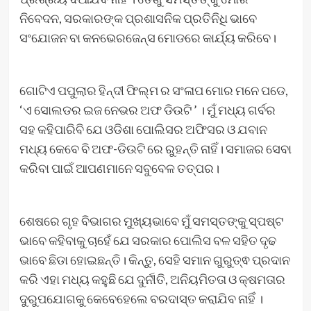
ନିବେଦନ, ସରକାରଙ୍କ ପ୍ରଶାସନିକ ପ୍ରତିନିଧି ଭାବେ
ସଂଯୋଜନ ବା କନଭେରଜେନ୍ସ ମୋଡରେ କାର୍ଯ୍ୟ କରିବେ।
ଗୋଟିଏ ପପୁଲାର ହିନ୍ଦୀ ଫିଲ୍ମ ର ସଂଳାପ ମୋର ମନେ ପଡେ,
‘ଏ ସୋଲଡର ଇଜ ନେଭର ଅଫ ଡିଉଟି ’ । ମୁଁ ମଧ୍ୟ ଗର୍ବର
ସହ କହିପାରିବି ଯେ ଓଡିଶା ପୋଲିସର ଅଫିସର ଓ ଯବାନ
ମଧ୍ୟ କେବେ ବି ଅଫ-ଡିଉଟି ରେ ରୁହନ୍ତି ନାହିଁ। ସମାଜର ସେବା
କରିବା ପାଇଁ ଆପଣମାନେ ସବୁବେଳ ତତ୍ପର।
ଶେଷରେ ଗୃହ ବିଭାଗର ମୁଖ୍ୟଭାବେ ମୁଁ ସମସ୍ତଙ୍କୁ ସ୍ପଷ୍ଟ
ଭାବେ କହିବାକୁ ଚାହେଁ ଯେ ସରକାର ପୋଲିସ ବଳ ସହିତ ଦୃଢ
ଭାବେ ଛିଡା ହୋଇଛନ୍ତି। କିନ୍ତୁ, ସେହି ସମାନ ଗୁରୁତ୍ଵ ପ୍ରଦାନ
କରି ଏହା ମଧ୍ୟ କହୁଛି ଯେ ଦୁର୍ନୀତି, ଅନିୟମିତତା ଓ କ୍ଷମତାର
ଦୁରୁପଯୋଗକୁ କେବେହେଲେ ବରଦାସ୍ତ କରାଯିବ ନାହିଁ ।