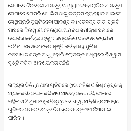
ସେମାନେ ଦିନବେଳା ଆସନ୍ତୁ, ସନ୍ଧ୍ୟା ଅଥବା ରାତିର ଆସନ୍ତୁ।
ସେମାନେ ଯେପରି ପୋଲିସ ଠାରୁ ଉତ୍ତମ ବ୍ୟବହାର ପାଇବେ
ସେଥିପ୍ରତି ଦୃଷ୍ଟି ଦେବା ଆବଶ୍ୟକ। ଏତଦବ୍ୟତୀତ, ପ୍ରତି
ମାସରେ ଜିଲାୱାରୀ ହେଉଥିବା ଅପରାଧ ସମୀକ୍ଷା ସଭାରେ
ପୋଲିସ କର୍ମଚାରୀଙ୍କୁ ଏ ସମ୍ପର୍କରେ ସଚେତନ କରାଯିବା
ଉଚିତ। ଜନସଚେତନତା ସୃଷ୍ଟି କରିବା ସହ ପୁଲିସ
ଜନସାଧାରଣଙ୍କ ବନ୍ଧୁ ବୋଲି ଲୋକଙ୍କ ମଧ୍ୟରେ ବିଶ୍ୱାସ
ସୃଷ୍ଟି କରିବା ଆବଶ୍ୟକତା ରହିଛି ।
ରାଜ୍ୟର ବିଭିନ୍ନ ଥାନା ଗୁଡିକରେ ଥିବା ମହିଳା ଓ ଶିଶୁ ଡ଼େସ୍କ କୁ
ଅଧିକ କ୍ରିୟାଶୀଳ କରିବାର ଆବଶ୍ୟକତା ଅଛି, ଫଳରେ
ମହିଳା ଓ ଶିଶୁମାନଙ୍କ ବିରୁଦ୍ଧରେ ଘଟୁଥିବା ବିଭିନ୍ନ ଅପରାଧ
ଗୁଡିକର ସଫଳ ତଦନ୍ତ ନିମନ୍ତେ ପଦକ୍ଷେପ ନିଆଯାଇ
ପାରିବ ।