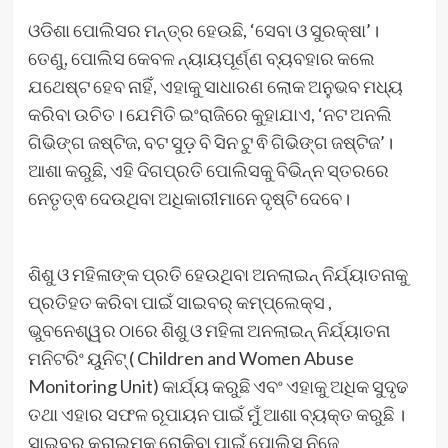
ଓଡିଶା ପୋଲିସର ମନ୍ତ୍ର ହେଉଛି, ‘ସେବା ଓ ସୁରକ୍ଷା’।
ତେଣୁ, ପୋଲିସ କେବଳ ନ୍ୟାୟପୂର୍ଣ୍ଣ ବ୍ୟବହାର କଲେ
ଯଥେଷ୍ଟ ହେବ ନାହିଁ, ଏହାକୁ ସାଧାରଣ ଲୋକ ଅନୁଭବ ମଧ୍ୟ
କରିବା ଉଚିତ। ଯେମିତି ଇଂରାଜିରେ କୁହାଯାଏ, ‘ନଟ ଅନଲି
ଗିଭିଙ୍ଗ ଜଷ୍ଟିଜ, ବଟ ସୁଡ଼ ବି ସିନ ଟୁ ଵି ଗିଭିଙ୍ଗ ଜଷ୍ଟିଜ’।
ଆଶା କରୁଛି, ଏହି ଦିଗପ୍ରତି ପୋଲିସକୁ ବିଭିନ୍ନ ସ୍ତରରେ
ନେତୃତ୍ଵ ଦେଉଥିବା ଅଧିକାରୀମାନେ ଦୃଷ୍ଟି ଦେବେ।
ଶିଶୁ ଓ ମହିଳାଙ୍କ ପ୍ରତି ହେଉଥିବା ଅନଲାଇନ୍ ନିର୍ଯ୍ୟାତନାକୁ
ପ୍ରତିହତ କରିବା ପାଇଁ ସାଇବର୍ କମ୍ପ୍ଲେକ୍ସ ,
ଭୁବନେଶ୍ୱର ଠାରେ ଶିଶୁ ଓ ମହିଳା ଅନଲାଇନ୍ ନିର୍ଯ୍ୟାତନା
ମନିଟରିଂ ୟୁନିଟ୍ ( Children and Women Abuse
Monitoring Unit) କାର୍ଯ୍ୟ କରୁଛି ଏବଂ ଏହାକୁ ଅଧିକ ସୁଦୃଢ
ତଥା ଏହାର ସଫଳ ରୂପାୟନ ପାଇଁ ମୁଁ ଆଶା ବ୍ୟକ୍ତ କରୁଛି ।
ସାଇବର କ୍ରାଇମକୁ ରୋକିବା ପାଇଁ ପୋଲିସ ନିଜେ