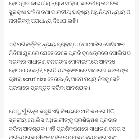
ହୋଇଥିବା ଭାରତୀୟ ନ୍ୟାସ ସଂହିତା, ଭାରତୀୟ ନାଗରିକ
ସୁରକ୍ଷା ସଂହିତା ତଥା ଭାରତୀୟ ସାକ୍ଷ୍ୟ ଅଧିନିୟମ ନ୍ୟାୟ ଓ
ନାଗରିକକୁ ପ୍ରାଧାନ୍ୟ ଦିଆଯାଇଛି।
ଏହି ପରିବର୍ତ୍ତିତ ନ୍ୟାୟ ବ୍ୟବସ୍ଥା ତଥା ଆଜିର ସୋସିଆଲ
ମିଡିଆ ଯୁଗରେ ଯେତେବେଳେ ପ୍ରତି କ୍ଷେତ୍ରରେ ପୋଲିସ ଓ
ସରକାର ସାଧାରଣ ଜନତାଙ୍କ ମୋବାଇଲରେ ଆବଦ୍ଧ
ହୋଇଯାଉଛନ୍ତି, ପ୍ରତି ପଦକ୍ଷେପରେ ସାଧାରଣ ଜନତାଙ୍କ
ଦ୍ଵାରା scrutinize ହେଉଛନ୍ତି, ଆମେ ମଧ୍ୟ ନିଜକୁ ସେହି
ପ୍ରକାରେ ପ୍ରସ୍ତୁତ କରିବା ଆବଶ୍ୟକ।
ତେଣୁ, ମୁଁ ଚିନ୍ତା କରୁଛି ଏହି ବିଷୟରେ ଅତି କମରେ IIC
ସ୍ତରୀୟ ପୋଲିସ ଅଧିକାରୀଙ୍କୁ ପ୍ରଶିକ୍ଷଣ ପ୍ରଦାନ
କରିବା ଆବଶ୍ୟକ। ଏହି ପ୍ରଶିକ୍ଷଣରେ ସାଧାରଣ ଜନତା ଓ
ଅଭିଯୋଗକାରୀଙ୍କ ସହିତ ଉପଯୁକ୍ତ ବ୍ୟବହାର ଏବଂ