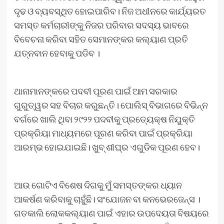
ଦୃଢ ଓ ବ୍ୟବସ୍ଥିତ ହୋଇପାରିବ। ନିଜ ଅଧୀନରେ କାର୍ଯ୍ୟରତ
ସମସ୍ତ କର୍ମଚାରୀଙ୍କୁ ନିଜର ପରିବାର ସଦସ୍ୟ ଭାବରେ
ବିବେଚନା କରିବା ସହିତ ସେମାନଙ୍କର କଲ୍ୟାଣ ପ୍ରତି
ଯତ୍ନବାନ ହେବାକୁ ପଡିବ ।
ଥାନାମାନଙ୍କରେ ପଦବୀ ପୂରଣ ପାଇଁ ଆମ ସରକାର
ଗୁରୁତ୍ୱର ସହ ବିଚାର କରୁଛନ୍ତି। ପୋଲିସ୍ ବିଭାଗରେ ବିଭିନ୍ନ
ବର୍ଗରେ ଖାଲି ଥିବା ୨୯୨୨ ପଦବୀକୁ ପ୍ରତ୍ୟେକ୍ଷ ନିଯୁକ୍ତି
ପ୍ରକ୍ରିୟା ମାଧ୍ୟମରେ ପୂରଣ କରିବା ପାଇଁ ପ୍ରକ୍ରିୟା
ଆରମ୍ଭ ହୋଇଯାଇଛି। ଖୁବ୍‌ ଶୀଘ୍ର ଏଗୁଡିକ ପୂରଣ ହେବ।
ଆଉ ଗୋଟିଏ ବିଶେଷ ଦିଗକୁ ମୁଁ ସମସ୍ତଙ୍କର ଧ୍ୟାନ
ଆକର୍ଷଣ କରିବାକୁ ଚାହୁଁଛି। ସଂଯୋଜନ ବା କନଭେରଜେନ୍ସ ।
ଗତକାଲି ଲୋକକଲ୍ୟାଣ ପାଇଁ ଏହାର ଉପଦେୟତା ବିଷୟରେ