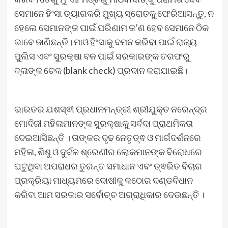
ସେମାନେ ହିଂସା ତ୍ୟାଗକରି ମୁଖ୍ୟ ସ୍ରୋତକୁ ଫେରିଆସନ୍ତୁ, ନ
ହେଲେ ସେମାନଙ୍କ ପାଇଁ ପରିଣାମ କ’ଣ ହେବ ସେମାନେ ଠିକ
ଭାବେ ଜାଣିଛନ୍ତି। ମାଓ ହିଂସାକୁ ଦମନ କରିବା ପାଇଁ ରାଜ୍ୟ
ପୁଲିସ ଏବଂ ସୁରକ୍ଷା ବଳ ପାଇଁ ସରକାରଙ୍କ ତରଫରୁ
ବ୍ଳାଙ୍କ ଚେକ (blank check) ପ୍ରଦାନ କରାଯାଇଛି।
ଭାରତର ଯଶସ୍ଵୀ ପ୍ରଧାନମନ୍ତ୍ରୀ ଶ୍ରୀଯୁକ୍ତ ନରେନ୍ଦ୍ର
ମୋଦିଜୀ ମହିଳାମାନଙ୍କ ସୁରକ୍ଷାକୁ ସର୍ବଦା ପ୍ରାଥମିକତା
ଦେଇଆସିଛନ୍ତି । ତାଙ୍କର ଦୃଢ ନେତୃତ୍ଵ ଓ ମାର୍ଗଦର୍ଶନରେ
ମହିଳା, ଶିଶୁ ଓ ଦୁର୍ବଳ ଶ୍ରେଣୀର ଲୋକମାନଙ୍କ ବିରୋଧରେ
ଘଟୁଥିବା ଅପରାଧର ତୁରନ୍ତ ସମାଧାନ ଏବଂ ତ୍ଵରିତ ବିଚାର
ପ୍ରକ୍ରିୟା ମାଧ୍ୟମରେ ଦୋଷୀକୁ କଠୋର ଦଣ୍ଡବିଧାନ
କରିବା ଆମ ସରକାର ସର୍ବୋଚ୍ଚ ଅଗ୍ରାଧିକାର ଦେଉଛନ୍ତି ।