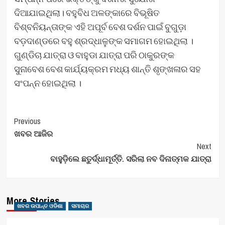
ଦିଆଯାଇଥିଲା। ବହୁବିଧ ଅଳଙ୍କାରେ ବିଭୂଷିତ
ବିଶ୍ବନିୟନ୍ତାଙ୍କ ଏହି ଅପୂର୍ବ ବେଶ ଦର୍ଶନ ପାଇଁ ବୁଗୁଡ଼ା
ବଡ଼ଦାଣ୍ଡରେ ବହୁ ଶ୍ରଦ୍ଧାଳୁଙ୍କ ସମାଗମ ହୋଇଥିଲା ।
ଗୁଣ୍ଡିଚା ଯାତ୍ରା ଓ ବାହୁଡା ଯାତ୍ରା ପରି ଠାକୁରଙ୍କ
ସୁନାବେଶ ବେଶ କାର୍ଯ୍ୟକ୍ରମ ମଧ୍ୟ ଶାନ୍ତି ଶୃଙ୍ଖଳାର ସହ
ସଂପନ୍ନ ହୋଇଥିଲା ।
Post
Previous
ଖବର ଆଜିର
Navigation
Next
ବାହୁଡ଼ିଲେ ଛତୁର୍ଦ୍ଧାମୂର୍ତ୍ତି. ସରିଲା ନବ ଦିନାତ୍ମକ ଯାତ୍ରା
More Stories
ଖବର ଉପାନ୍ତ ଓଡିଶା
ସମାଚାର