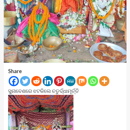
Share
ସୁନାବେଶରେ ଝଟକିଲେ ଚତୁର୍ଦ୍ଧାମୂର୍ତ୍ତି