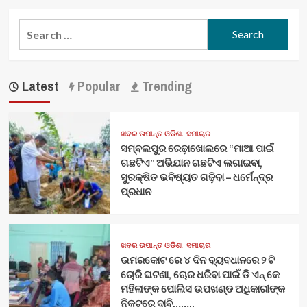
Search
for:
Latest
Popular
Trending
ଖବର ଉପାନ୍ତ ଓଡିଶା
ସମାଚାର
ସମ୍ବଲପୁର ରେଢ଼ାଖୋଲରେ “ମାଆ ପାଇଁ
ଗଛଟିଏ” ଅଭିଯାନ ଗଛଟିଏ ଲଗାଇବା,
ସୁରକ୍ଷିତ ଭବିଷ୍ୟତ ଗଢ଼ିବା – ଧର୍ମେନ୍ଦ୍ର
ପ୍ରଧାନ
ଖବର ଉପାନ୍ତ ଓଡିଶା
ସମାଚାର
ଉମରକୋଟ ରେ ୪ ଦିନ ବ୍ୟବଧାନରେ ୨ ଟି
ଚୋରି ଘଟଣା, ଚୋର ଧରିବା ପାଇଁ ଡି ଏନ୍ କେ
ମହିଳାଙ୍କ ପୋଲିସ ଉପଖଣ୍ଡ ଅଧିକାରୀଙ୍କ
ନିକଟରେ ଦାବି……..