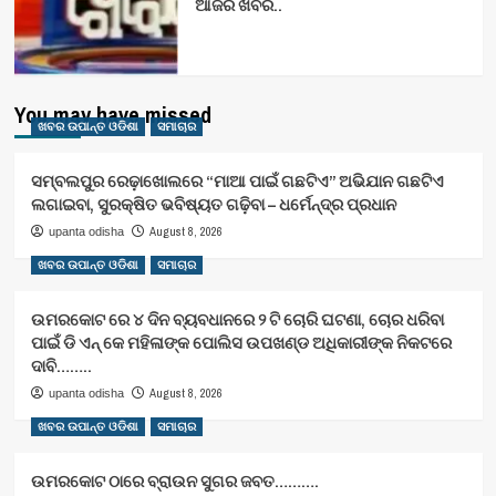
ଆଜିର ଖବର..
You may have missed
ଖବର ଉପାନ୍ତ ଓଡିଶା
ସମାଚାର
ସମ୍ବଲପୁର ରେଢ଼ାଖୋଲରେ “ମାଆ ପାଇଁ ଗଛଟିଏ” ଅଭିଯାନ ଗଛଟିଏ
ଲଗାଇବା, ସୁରକ୍ଷିତ ଭବିଷ୍ୟତ ଗଢ଼ିବା – ଧର୍ମେନ୍ଦ୍ର ପ୍ରଧାନ
August 8, 2026
upanta odisha
ଖବର ଉପାନ୍ତ ଓଡିଶା
ସମାଚାର
ଉମରକୋଟ ରେ ୪ ଦିନ ବ୍ୟବଧାନରେ ୨ ଟି ଚୋରି ଘଟଣା, ଚୋର ଧରିବା
ପାଇଁ ଡି ଏନ୍ କେ ମହିଳାଙ୍କ ପୋଲିସ ଉପଖଣ୍ଡ ଅଧିକାରୀଙ୍କ ନିକଟରେ
ଦାବି……..
August 8, 2026
upanta odisha
ଖବର ଉପାନ୍ତ ଓଡିଶା
ସମାଚାର
ଉମରକୋଟ ଠାରେ ବ୍ରାଉନ ସୁଗର ଜବତ……….