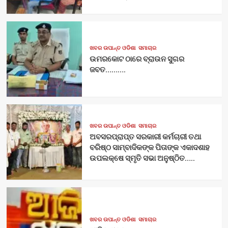
ଖବର ଉପାନ୍ତ ଓଡିଶା
ସମାଚାର
ଉମରକୋଟ ଠାରେ ବ୍ରାଉନ ସୁଗର
ଜବତ……….
ଖବର ଉପାନ୍ତ ଓଡିଶା
ସମାଚାର
ଅବସରପ୍ରାପ୍ତ ସରକାରୀ କର୍ମଚାରୀ ତଥା
ବରିଷ୍ଠ ସାମ୍ବାଦିକଙ୍କ ପିତାଙ୍କ ଏକାଦଶାହ
ଉପଲକ୍ଷେ ସ୍ମୃତି ସଭା ଅନୁଷ୍ଠିତ…..
ଖବର ଉପାନ୍ତ ଓଡିଶା
ସମାଚାର