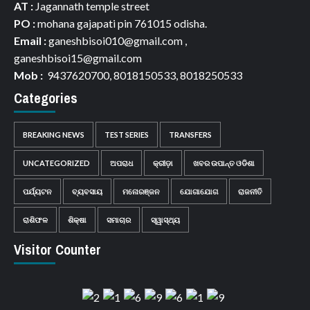
AT :
Jagannath temple street
PO :
mohana gajapati pin 761015 odisha.
Email :
ganeshbisoi010@gmail.com ,
ganeshbisoi15@gmail.com
Mob :
9437620700, 8018150533, 8018250533
Categories
BREAKING NEWS
TEST SERIES
TRANSFERS
UNCATEGORIZED
ଅପରାଧ
କ୍ରୀଡ଼ା
ଖବର ଉପାନ୍ତ ଓଡିଶା
ପର୍ଯ୍ୟଟନ
ବ୍ୟବସାୟ
ମନୋରଞ୍ଜନ
ଯୋଗାଯୋଗ
ରାଜନୀତି
ରାଶିଫଳ
ଶିକ୍ଷା
ସମାଚାର
ସ୍ୱାସ୍ଥ୍ୟ
Visitor Counter