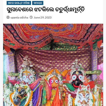
ଖବର ଉପାନ୍ତ ଓଡିଶା
ସମାଚାର
ସୁନାବେଶରେ ଝଟକିଲେ ଚତୁର୍ଦ୍ଧାମୂର୍ତ୍ତି
upanta odisha
June 29, 2023