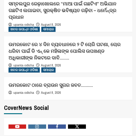
ସମ୍ବଲପୁର ରେଢ଼ାଖୋଲରେ “ମାଆ ପାଇଁ ଗଛଟିଏ” ଅଭିଯାନ
ଗଛଟିଏ ଲଗାଇବା, ସୁରକ୍ଷିତ ଭବିଷ୍ୟତ ଗଢ଼ିବା – ଧର୍ମେନ୍ଦ୍ର
ପ୍ରଧାନ
August 8, 2026
upanta odisha
ଖବର ଉପାନ୍ତ ଓଡିଶା
ସମାଚାର
ଉମରକୋଟ ରେ ୪ ଦିନ ବ୍ୟବଧାନରେ ୨ ଟି ଚୋରି ଘଟଣା, ଚୋର
ଧରିବା ପାଇଁ ଡି ଏନ୍ କେ ମହିଳାଙ୍କ ପୋଲିସ ଉପଖଣ୍ଡ
ଅଧିକାରୀଙ୍କ ନିକଟରେ ଦାବି……..
August 8, 2026
upanta odisha
ଖବର ଉପାନ୍ତ ଓଡିଶା
ସମାଚାର
ଉମରକୋଟ ଠାରେ ବ୍ରାଉନ ସୁଗର ଜବତ……….
August 8, 2026
upanta odisha
CoverNews Social
Youtube
Vimeo
Facebook
Twitter