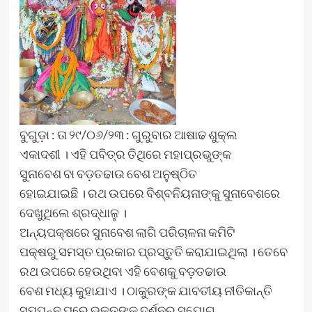
ବୁଗୁଡ଼ା : ତା ୨୯/୦୬/୨୩ : ଗୁରୁବାର ଆଷାଢ ଶୁକ୍ଲ
ଏକାଦଶୀ । ଏହି ପବିତ୍ର ତିଥିରେ ମହାପ୍ରଭୁଙ୍କ
ସୁନାବେଶ ବା ବଡ଼ତଢାଉ ବେଶ ଅନୁଷ୍ଠିତ
ହୋଇଯାଇଛି । ରଥ ଉପରେ ବିଶ୍ବନିୟନାଙ୍କୁ ସୁନାବେଶରେ
ଦେଖୁଥିଲେ ଶ୍ରଦ୍ଧାଳୁ ।
ଅନ୍ୟପକ୍ଷରେ ସୁନାବେଶ ଲାଗି ପରିଚାଳନା କମିଟି
ପକ୍ଷରୁ ସମସ୍ତ ପ୍ରକାର ପ୍ରସ୍ତୁତି କରାଯାଇଥିଲା । ତେବେ
ରଥ ଉପରେ ହେଉଥିବା ଏହି ବେଶକୁ ବଡ଼ତଢାଉ
ବେଶ ମଧ୍ୟ କୁହାଯାଏ । ଠାକୁରଙ୍କ ଯାବତୀୟ ନୀତିକାନ୍ତି
ସମ୍ପନ୍ନ ପରେ ଭକ୍ତଙ୍କୁ ଦର୍ଶନର ସୁଯୋଗ