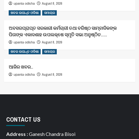
August 8, 2026
upanta odisha
ଖବର ଉପାନ୍ତ ଓଡିଶା
ସମାଚାର
ଅବସରପ୍ରାପ୍ତ ସରକାରୀ କର୍ମଚାରୀ ତଥା ବରିଷ୍ଠ ସାମ୍ବାଦିକଙ୍କ
ପିତାଙ୍କ ଏକାଦଶାହ ଉପଲକ୍ଷେ ସ୍ମୃତି ସଭା ଅନୁଷ୍ଠିତ…..
August 8, 2026
upanta odisha
ଖବର ଉପାନ୍ତ ଓଡିଶା
ସମାଚାର
ଆଜିର ଖବର..
August 8, 2026
upanta odisha
CONTACT US
Address :
Ganesh Chandra Bisoi