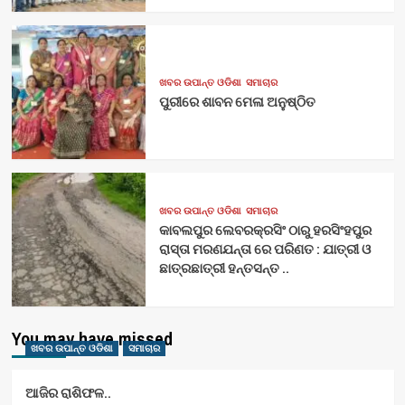
ଖବର ଉପାନ୍ତ ଓଡିଶା
ସମାଚାର
ପୁରୀରେ ଶାବନ ମେଳା ଅନୁଷ୍ଠିତ
ଖବର ଉପାନ୍ତ ଓଡିଶା
ସମାଚାର
କାବଲପୁର ଲେବରକ୍ରସିଂ ଠାରୁ ହରସିଂହପୁର
ରାସ୍ତା ମରଣଯନ୍ତା ରେ ପରିଣତ : ଯାତ୍ରୀ ଓ
ଛାତ୍ରଛାତ୍ରୀ ହନ୍ତସନ୍ତ ..
You may have missed
ଖବର ଉପାନ୍ତ ଓଡିଶା
ସମାଚାର
ଆଜିର ରାଶିଫଳ..