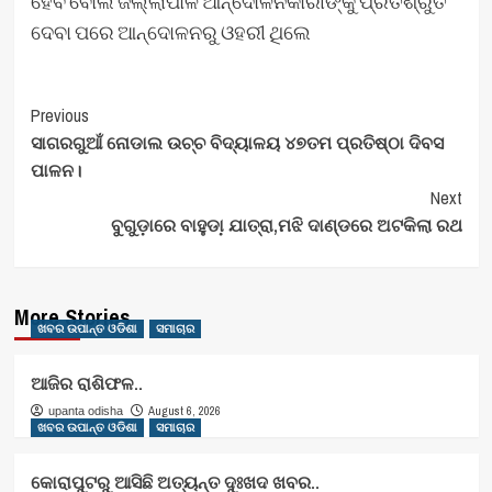
ହେବ ବୋଲି ଜିଲ୍ଲାପାଳ ଆନ୍ଦୋଳନକାରୀଙ୍କୁ ପ୍ରତିଶ୍ରୁତି
ଦେବା ପରେ ଆନ୍ଦୋଳନରୁ ଓହରୀ ଥିଲେ
Post
Previous
ସାଗରଗୁଆଁ ନୋଡାଲ ଉଚ୍ଚ ବିଦ୍ୟାଳୟ ୪୭ତମ ପ୍ରତିଷ୍ଠା ଦିବସ
Navigation
ପାଳନ।
Next
ବୁଗୁଡ଼ାରେ ବାହୁଡା଼ ଯାତ୍ରା,ମଝି ଦାଣ୍ଡରେ ଅଟକିଲା ରଥ
More Stories
ଖବର ଉପାନ୍ତ ଓଡିଶା
ସମାଚାର
ଆଜିର ରାଶିଫଳ..
August 6, 2026
upanta odisha
ଖବର ଉପାନ୍ତ ଓଡିଶା
ସମାଚାର
କୋରାପୁଟରୁ ଆସିଛି ଅତ୍ୟନ୍ତ ଦୁଃଖଦ ଖବର..