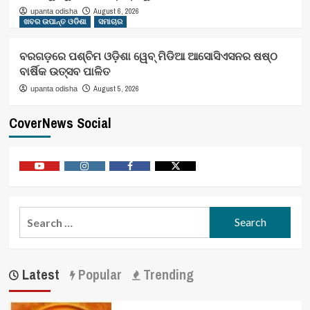
August 6, 2026
upanta odisha
ଖବର ଉପାନ୍ତ ଓଡିଶା
ସମାଚାର
ବରଗଡ଼ରେ ପଶ୍ଚିମ ଓଡ଼ିଶା ୱେବ୍ ମିଡିଆ ଆସୋସିଏସନର ଷଷ୍ଠ
ବାର୍ଷିକ ଉତ୍ସବ ପାଳିତ
August 5, 2026
upanta odisha
CoverNews Social
Youtube
Vimeo
Facebook
Twitter
Search
for:
Latest
Popular
Trending