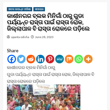
ଖବର ଉପାନ୍ତ ଓଡିଶା
ସମାଚାର
କାଶୀନଗର ବ୍ଲକ ମିନିଗାଁ ଠାରୁ ଗୁଡା
ପର୍ଯ୍ୟନ୍ତ ରାସ୍ତା ପାଇଁ ରାସ୍ତା ରୋକ,
ଜିଲ୍ଲାପାଳ ବି ରାସ୍ତା ରୋକରେ ପଡ଼ିଲେ
upanta odisha
June 28, 2023
Share
କାଶୀନଗର ବ୍ଲକ ମିନିଗାଁ ଠାରୁ
ଗୁଡା ପର୍ଯ୍ୟନ୍ତ ରାସ୍ତା ପାଇଁ ରାସ୍ତା ରୋକ, ଜିଲ୍ଲାପାଳ ବି
ରାସ୍ତା ରୋକରେ ପଡ଼ିଲେ