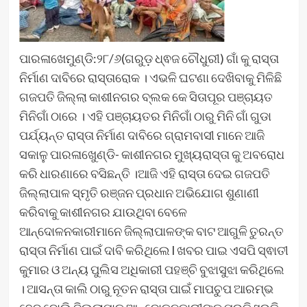
ପାରଳାଖେମୁଣ୍ଡି:୨୮/୬(ଗରୁଡ଼ ଧ୍ଵଜ ଚୌଧୁରୀ) ଗାଁ କୁ ରାସ୍ତା
ନିର୍ମାଣ ଦାବିରେ ରାସ୍ତାରୋକ । ଏଭଳି ଘଟଣା ଦେଖିବାକୁ ମିଳିଛି
ଗଜପତି ଜିଲ୍ଲା କାଶୀନଗର ବ୍ଲକ କେ ସିତାପୂର ପଞ୍ଚାୟତ
ମିନିଗାଁ ଠାରେ । ଏହି ପଞ୍ଚାୟତର ମିନିଗାଁ ଠାରୁ ମିନି ଗାଁ ଗୁଡା
ପର୍ଯ୍ୟନ୍ତ ରାସ୍ତା ନିର୍ମାଣ ଦାବିରେ ଗ୍ରାମବାସୀ ମାନେ ଆଜି
ସକାଳୁ ପାରଳାଖେୁଣ୍ଡି- କାଶୀନଗର ମୁଖ୍ୟରାସ୍ତା କୁ ଅବରୋଧ
କରି ଧାରଣାରେ ବସିଛନ୍ତି ।ଆଜି ଏହି ରାସ୍ତା ଦେଇ ଗଜପତି
ଜିଲ୍ଲାପାଳ ସ୍ମୃତି ରଞ୍ଜନ ପ୍ରଧାନ ଅଭିଯୋଗ ଶୁଣାଣୀ
କରିବାକୁ କାଶୀନଗର ଯାଉଥିବା ବେଳେ
ଆନ୍ଦୋଳନକାରୀମାନେ ଜିଲ୍ଲାପାଳଙ୍କ ବାଟ ଆଗୁଳି ତୁରନ୍ତ
ରାସ୍ତା ନିର୍ମାଣ ପାଇଁ ଦାବି କରିଥିଲେ l ଖବର ପାଇ ଏସପି ସ୍ଵାତୀ
କୁମାର ଓ ଅନ୍ୟ ପୁଲିସ ଅଧିକାରୀ ପହଞ୍ଚି ବୁଝାସୁଝା କରିଥିଲେ
। ଆସନ୍ତା କାଲି ଠାରୁ ନୂତନ ରାସ୍ତା ପାଇଁ ମାପଚୁପ ଆରମ୍ଭ