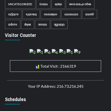
UNCATEGORIZED
ଅପରାଧ
କ୍ରୀଡ଼ା
ଖବର ଉପାନ୍ତ ଓଡିଶା
ପର୍ଯ୍ୟଟନ
ବ୍ୟବସାୟ
ମନୋରଞ୍ଜନ
ଯୋଗାଯୋଗ
ରାଜନୀତି
ରାଶିଫଳ
ଶିକ୍ଷା
ସମାଚାର
ସ୍ୱାସ୍ଥ୍ୟ
Visitor Counter
Total Visit : 2166319
Your IP Address: 216.73.216.245
Schedules