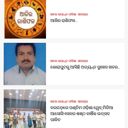
ଖବର ଉପାନ୍ତ ଓଡିଶା
ସମାଚାର
ଆଜିର ରାଶିଫଳ..
ଖବର ଉପାନ୍ତ ଓଡିଶା
ସମାଚାର
କୋରାପୁଟରୁ ଆସିଛି ଅତ୍ୟନ୍ତ ଦୁଃଖଦ ଖବର..
ଖବର ଉପାନ୍ତ ଓଡିଶା
ସମାଚାର
ବରଗଡ଼ରେ ପଶ୍ଚିମ ଓଡ଼ିଶା ୱେବ୍ ମିଡିଆ
ଆସୋସିଏସନର ଷଷ୍ଠ ବାର୍ଷିକ ଉତ୍ସବ
ପାଳିତ