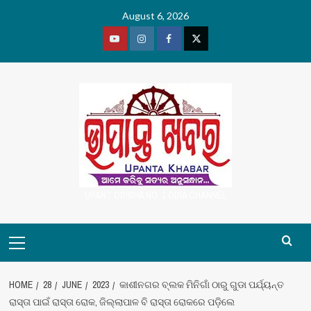
Skip
August 6, 2026
to
content
Youtube
Vimeo
Facebook
Twitter
UPANT ODISHA NO. 1 ODIA CHANNEL
Primary
Menu
HOME
28
JUNE
2023
କାଶୀନଗର ବ୍ଲକ ମିନିଗାଁ ଠାରୁ ଗୁଡା ପର୍ଯ୍ୟନ୍ତ
ରାସ୍ତା ପାଇଁ ରାସ୍ତା ରୋକ, ଜିଲ୍ଲାପାଳ ବି ରାସ୍ତା ରୋକରେ ପଡ଼ିଲେ