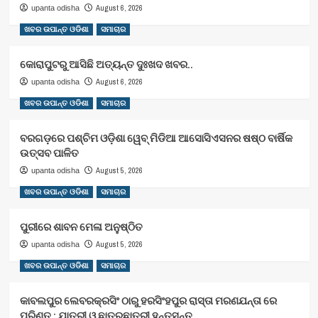
August 6, 2026
upanta odisha
ଖବର ଉପାନ୍ତ ଓଡିଶା
ସମାଚାର
କୋରାପୁଟରୁ ଆସିଛି ଅତ୍ୟନ୍ତ ଦୁଃଖଦ ଖବର..
August 6, 2026
upanta odisha
ଖବର ଉପାନ୍ତ ଓଡିଶା
ସମାଚାର
ବରଗଡ଼ରେ ପଶ୍ଚିମ ଓଡ଼ିଶା ୱେବ୍ ମିଡିଆ ଆସୋସିଏସନର ଷଷ୍ଠ ବାର୍ଷିକ
ଉତ୍ସବ ପାଳିତ
August 5, 2026
upanta odisha
ଖବର ଉପାନ୍ତ ଓଡିଶା
ସମାଚାର
ପୁରୀରେ ଶାବନ ମେଳା ଅନୁଷ୍ଠିତ
August 5, 2026
upanta odisha
ଖବର ଉପାନ୍ତ ଓଡିଶା
ସମାଚାର
କାବଲପୁର ଲେବରକ୍ରସିଂ ଠାରୁ ହରସିଂହପୁର ରାସ୍ତା ମରଣଯନ୍ତା ରେ
ପରିଣତ : ଯାତ୍ରୀ ଓ ଛାତ୍ରଛାତ୍ରୀ ହନ୍ତସନ୍ତ ..