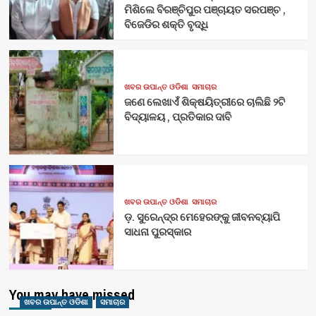
ମିଶିଲେ ବିରଞ୍ଚିପୁର ପଞ୍ଚାୟତ ସରପଞ୍ଚ ,
ବିଜେଡିର ଶକ୍ତି ବୃଦ୍ଧି
ଖବର ଉପାନ୍ତ ଓଡିଶା
ସମାଚାର
ଜଣେ ଲେଖାଏଁ ଶିକ୍ଷୟିତ୍ରୀରେ ଚାଲିଛି ୨ଟି
ବିଦ୍ୟାଳୟ , ପ୍ରତିକାର ଦାବି
ଖବର ଉପାନ୍ତ ଓଡିଶା
ସମାଚାର
ଡ଼. ସୁରେନ୍ଦ୍ର ମେହେରଙ୍କୁ ଜୀବନବ୍ୟାପି
ସାଧନା ପୁରସ୍କାର
You may have missed
ଖବର ଉପାନ୍ତ ଓଡିଶା
ସମାଚାର