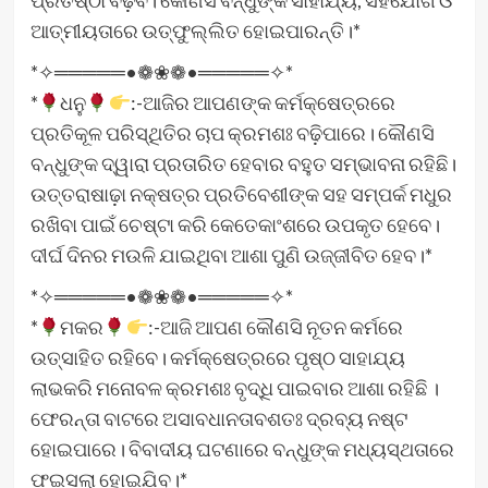
ପ୍ରତିଷ୍ଠା ବଢ଼ିବ। କୌଣସି ବନ୍ଧୁଙ୍କ ସାହାଯ୍ୟ, ସହଯୋଗ ଓ
ଆତ୍ମୀୟତାରେ ଉତ୍‌ଫୁଲ୍ଲିତ ହୋଇପାରନ୍ତି।*
*✧═════•❁❀❁•═════✧*
*
ଧନୁ
:-ଆଜିର ଆପଣଙ୍କ କର୍ମକ୍ଷେତ୍ରରେ
ପ୍ରତିକୂଳ ପରିସ୍ଥିତିର ଚାପ କ୍ରମଶଃ ବଢ଼ିପାରେ। କୌଣସି
ବନ୍ଧୁଙ୍କ ଦ୍ୱାରା ପ୍ରତାରିତ ହେବାର ବହୁତ ସମ୍ଭାବନା ରହିଛି।
ଉତ୍ତରାଷାଢ଼ା ନକ୍ଷତ୍ର ପ୍ରତିବେଶୀଙ୍କ ସହ ସମ୍ପର୍କ ମଧୁର
ରଖିବା ପାଇଁ ଚେଷ୍ଟା କରି କେତେକାଂଶରେ ଉପକୃତ ହେବେ।
ଦୀର୍ଘ ଦିନର ମଉଳି ଯାଇଥିବା ଆଶା ପୁଣି ଉଜ୍ଜୀବିତ ହେବ।*
*✧═════•❁❀❁•═════✧*
*
ମକର
:-ଆଜି ଆପଣ କୌଣସି ନୂତନ କର୍ମରେ
ଉତ୍ସାହିତ ରହିବେ। କର୍ମକ୍ଷେତ୍ରରେ ପୃଷ୍ଠ ସାହାଯ୍ୟ
ଲାଭକରି ମନୋବଳ କ୍ରମଶଃ ବୃଦ୍ଧି ପାଇବାର ଆଶା ରହିଛି ।
ଫେରନ୍ତା ବାଟରେ ଅସାବଧାନତାବଶତଃ ଦ୍ରବ୍ୟ ନଷ୍ଟ
ହୋଇପାରେ। ବିବାଦୀୟ ଘଟଣାରେ ବନ୍ଧୁଙ୍କ ମଧ୍ୟସ୍ଥତାରେ
ଫଇସଲା ହୋଇଯିବ।*