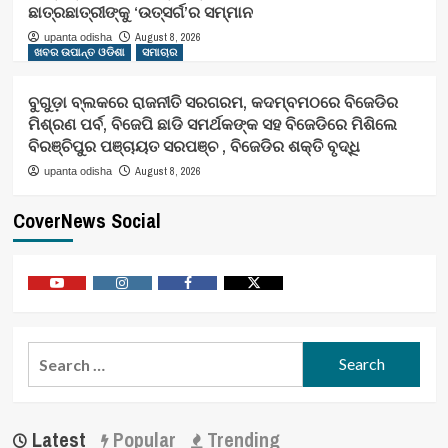
ଛାତ୍ରଛାତ୍ରୀଙ୍କୁ ‘ଉତ୍ସର୍ଗ’ର ସମ୍ମାନ
August 8, 2026
upanta odisha
ଖବର ଉପାନ୍ତ ଓଡିଶା
ସମାଚାର
ବୁଗୁଡ଼ା ବ୍ଲକରେ ରାଜନୀତି ସରଗରମ, କଦମ୍ବମଠରେ ବିଜେଡିର
ମିଶ୍ରଣ ପର୍ବ, ବିଜେପି ଛାଡି ସମର୍ଥକଙ୍କ ସହ ବିଜେଡିରେ ମିଶିଲେ
ବିରଞ୍ଚିପୁର ପଞ୍ଚାୟତ ସରପଞ୍ଚ , ବିଜେଡିର ଶକ୍ତି ବୃଦ୍ଧି
August 8, 2026
upanta odisha
CoverNews Social
Youtube
Vimeo
Facebook
Twitter
Search
for:
Latest
Popular
Trending