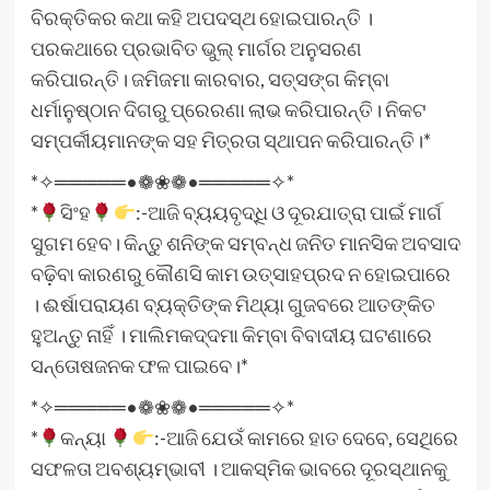
ବିରକ୍ତିକର କଥା କହି ଅପଦସ୍ଥ ହୋଇପାରନ୍ତି ।
ପରକଥାରେ ପ୍ରଭାବିତ ଭୁଲ୍‌ ମାର୍ଗର ଅନୁସରଣ
କରିପାରନ୍ତି। ଜମିଜମା କାରବାର, ସତ୍‌ସଙ୍ଗ କିମ୍ବା
ଧର୍ମାନୁଷ୍ଠାନ ଦିଗରୁ ପ୍ରେରଣା ଲାଭ କରିପାରନ୍ତି। ନିକଟ
ସମ୍ପର୍କୀୟମାନଙ୍କ ସହ ମିତ୍ରତା ସ୍ଥାପନ କରିପାରନ୍ତି।*
*✧═════•❁❀❁•═════✧*
*
ସିଂହ
:-ଆଜି ବ୍ୟୟବୃଦ୍ଧି ଓ ଦୂରଯାତ୍ରା ପାଇଁ ମାର୍ଗ
ସୁଗମ ହେବ। କିନ୍ତୁ ଶନିଙ୍କ ସମ୍ବନ୍ଧ ଜନିତ ମାନସିକ ଅବସାଦ
ବଢ଼ିବା କାରଣରୁ କୌଣସି କାମ ଉତ୍ସାହପ୍ରଦ ନ ହୋଇପାରେ
। ଈର୍ଷାପରାୟଣ ବ୍ୟକ୍ତିଙ୍କ ମିଥ୍ୟା ଗୁଜବରେ ଆତଙ୍କିତ
ହୁଅନ୍ତୁ ନାହିଁ । ମାଲିମକଦ୍ଦମା କିମ୍ବା ବିବାଦୀୟ ଘଟଣାରେ
ସନ୍ତୋଷଜନକ ଫଳ ପାଇବେ।*
*✧═════•❁❀❁•═════✧*
*
କନ୍ୟା
:-ଆଜି ଯେଉଁ କାମରେ ହାତ ଦେବେ, ସେଥିରେ
ସଫଳତା ଅବଶ୍ୟମ୍ଭାବୀ । ଆକସ୍ମିକ ଭାବରେ ଦୂରସ୍ଥାନକୁ