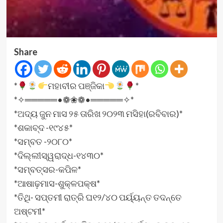
Share
*
ମହାବୀର ପଞ୍ଜିକା
*
*✧═════•❁❀❁•═════✧*
*ଅଦ୍ୟ ଜୁନ ମାସ ୨୫ ତାରିଖ ୨୦୨୩ ମସିହା(ରବିବାର)*
*ଶକାବ୍ଦ -୧୯୪୫*
*ସମ୍ବତ -୨୦୮୦*
*ଦିଲ୍ଲୀସ୍ୱରାଦ୍ଧ-୧୪୩୦*
*ସମ୍ବତ୍ସର-କପିଳ*
*ଆଷାଢ଼ମାସ-ଶୁକ୍ଳପକ୍ଷ*
*ତିଥି- ସପ୍ତମୀ ରାତ୍ରି ଘ୧୨/୪୦ ପର୍ୟ୍ୟନ୍ତ ତଦନ୍ତେ
ଅଷ୍ଟମୀ*