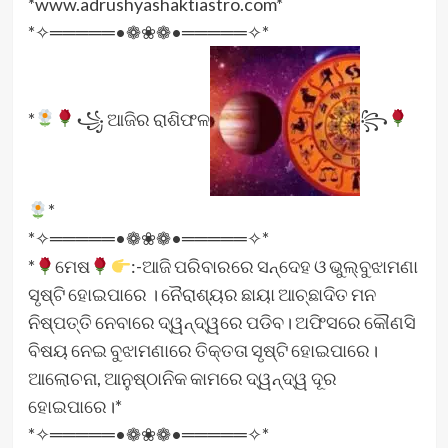
*www.adrushyashaktiastro.com*
*✧═════•❁❀❁•═════✧*
*
꧁ ଆଜିର ରାଶିଫଳ
꧂
*
*✧═════•❁❀❁•═════✧*
*
ମେଷ
:-ଆଜି ପରିବାରରେ ସନ୍ଦେହ ଓ ଭୁଲ୍‌ବୁଝାମଣା
ସୃଷ୍ଟି ହୋଇପାରେ । ନୈରାଶ୍ୟର ଛାୟା ଆଚ୍ଛାଦିତ ମନ
ନିଷ୍ପତ୍ତି ନେବାରେ ଦ୍ୱନ୍ଦ୍ୱରେ ପଡିବ। ଅଫିସରେ କୌଣସି
ବିଷୟ ନେଇ ବୁଝାମଣାରେ ତିକ୍ତତା ସୃଷ୍ଟି ହୋଇପାରେ।
ଆଲୋଚନା, ଆନୁଷ୍ଠାନିକ କାମରେ ଦ୍ୱନ୍ଦ୍ୱ ଦୂର
ହୋଇପାରେ।*
*✧═════•❁❀❁•═════✧*