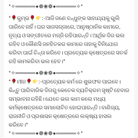
*✧═════•❁❀❁•═════✧*
*
କୁମ୍ଭ
:-ଆଜି ଜଣେ ବନ୍ଧୁଙ୍କ ସାହାଯ୍ୟକୁ ଭୁଲି
ପାରିବେ ନାହିଁ। ଘର ସାଜସଜ୍ଜାରେ, ଆନୁଷ୍ଠାନିକ କାମରେ,
ନୃତ୍ୟ ଓ ସଙ୍ଗୀତରେ ମଜ୍ଜି ରହିପାରନ୍ତି। ଆର୍ଥିକ ଦିଗ ଭଲ
ରହିବ ଓ କୌଣସି ଜନହିତକର କାମରେ ତାହାକୁ ବିନିଯୋଗ
କରିବା ପାଇଁ ଚିନ୍ତା କରିବେ। ପ୍ରତ୍ୟେକ କ୍ଷେତ୍ରରେ ସତର୍କ
ରହି କାମକରିବା ଭଲ ହେବ।*
*✧═════•❁❀❁•═════✧*
*
ମୀନ
:-ପ୍ରତ୍ୟେକ କର୍ମ ରେ ଶୁଭଫଳ ପାଇବେ।
କିନ୍ତୁ ପାରିବାରିକ ଦିଗରୁ କେତେକ ବ୍ୟତିକ୍ରମ ସୃଷ୍ଟି ହେବାର
ସମ୍ଭାବନା ରହିଛି। ଯେତେ ଭଲ କାମ କଲେ ମଧ୍ୟ
କର୍ମକ୍ଷେତ୍ରରେ ସମାଲୋଚିତ ହୋଇପାରନ୍ତି। ବାଣିଜ୍ୟ,
ରାଜନୀତି ଓ ପ୍ରଶାସନ କ୍ଷେତ୍ରରେ ଲକ୍ଷ୍ୟ ହାସଲ
କରିବେ।*
*✧═════•❁❀❁•═════✧*