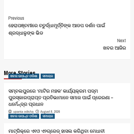
Post
Previous
ହେରାପଞ୍ଚମୀରେ ଚତୁର୍ଦ୍ଧାମୂର୍ତ୍ତିଙ୍କ ଆଡପ ଦର୍ଶନ ପାଇଁ
Navigation
ଶ୍ରଦ୍ଧାଳୁଙ୍କ ଭିଡ
Next
ଖବର ଆଜିର
More Stories
ଖବର ଉପାନ୍ତ ଓଡିଶା
ସମାଚାର
ସମ୍ବଲପୁରରେ ‘ମାଟିର ମହକ’ କାର୍ଯ୍ୟକ୍ରମ ପଦ୍ମ
ପୁରସ୍କାରପ୍ରାପ୍ତ ପ୍ରତିଭାମାନେ ସମାଜ ପାଇଁ ପ୍ରେରଣା –
ଧର୍ମେନ୍ଦ୍ର ପ୍ରଧାନ
August 8, 2026
upanta odisha
ଖବର ଉପାନ୍ତ ଓଡିଶା
ସମାଚାର
ମାଟ୍ରିକ୍‌ରେ ଏ୧ଓ ଏ୨ଗ୍ରେଡ୍‌ ହାସଲ କରିଥିବା ମେଧାବୀ