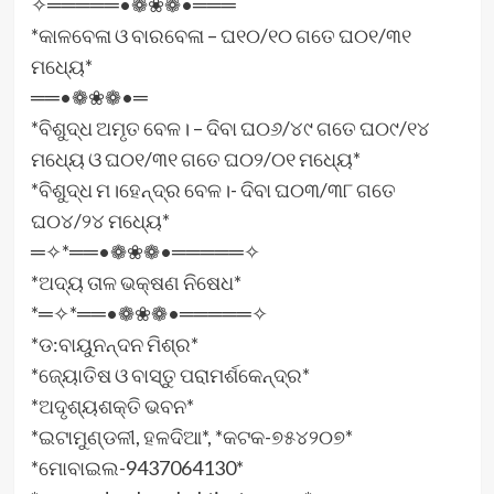
✧═════•❁❀❁•═══
*କାଳବେଳା ଓ ବାରବେଳା – ଘ୧୦/୧୦ ଗତେ ଘ୦୧/୩୧
ମଧ୍ୟେ*
══•❁❀❁•═
*ବିଶୁଦ୍ଧ ଅମୃତ ବେଳ। – ଦିବା ଘ୦୬/୪୯ ଗତେ ଘ୦୯/୧୪
ମଧ୍ୟେ ଓ ଘ୦୧/୩୧ ଗତେ ଘ୦୨/୦୧ ମଧ୍ୟେ*
*ବିଶୁଦ୍ଧ ମ।ହେନ୍ଦ୍ର ବେଳ।- ଦିବା ଘ୦୩/୩୮ ଗତେ
ଘ୦୪/୨୪ ମଧ୍ୟେ*
═✧*══•❁❀❁•═════✧
*ଅଦ୍ୟ ତାଳ ଭକ୍ଷଣ ନିଷେଧ*
*═✧*══•❁❀❁•═════✧
*ଡ:ବାୟୁନନ୍ଦନ ମିଶ୍ର*
*ଜ୍ୟୋତିଷ ଓ ବାସ୍ତୁ ପରାମର୍ଶକେନ୍ଦ୍ର*
*ଅଦୃଶ୍ୟଶକ୍ତି ଭବନ*
*ଇଟାମୁଣ୍ଡଳୀ, ହଳଦିଆ*, *କଟକ-୭୫୪୨୦୭*
*ମୋବାଇଲ-9437064130*