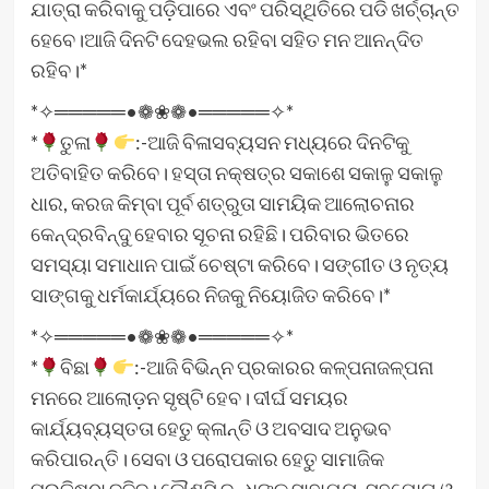
ଯାତ୍ରା କରିବାକୁ ପଡ଼ିପାରେ ଏବଂ ପରିସ୍ଥିତିରେ ପଡି ଖର୍ଚ୍ଚାନ୍ତ
ହେବେ।ଆଜି ଦିନଟି ଦେହଭଲ ରହିବା ସହିତ ମନ ଆନନ୍ଦିତ
ରହିବ।*
*✧═════•❁❀❁•═════✧*
*
ତୁଳା
:-ଆଜି ବିଳାସବ୍ୟସନ ମଧ୍ୟରେ ଦିନଟିକୁ
ଅତିବାହିତ କରିବେ। ହସ୍ତା ନକ୍ଷତ୍ର ସକାଶେ ସକାଳୁ ସକାଳୁ
ଧାର, କରଜ କିମ୍ବା ପୂର୍ବ ଶତ୍ରୁତା ସାମୟିକ ଆଲୋଚନାର
କେନ୍ଦ୍ରବିନ୍ଦୁ ହେବାର ସୂଚନା ରହିଛି। ପରିବାର ଭିତରେ
ସମସ୍ୟା ସମାଧାନ ପାଇଁ ଚେଷ୍ଟା କରିବେ। ସଙ୍ଗୀତ ଓ ନୃତ୍ୟ
ସାଙ୍ଗକୁ ଧର୍ମକାର୍ଯ୍ୟରେ ନିଜକୁ ନିୟୋଜିତ କରିବେ।*
*✧═════•❁❀❁•═════✧*
*
ବିଛା
:-ଆଜି ବିଭିନ୍ନ ପ୍ରକାରର କଳ୍ପନାଜଳ୍ପନା
ମନରେ ଆଲୋଡ଼ନ ସୃଷ୍ଟି ହେବ। ଦୀର୍ଘ ସମୟର
କାର୍ଯ୍ୟବ୍ୟସ୍ତତା ହେତୁ କ୍ଳାନ୍ତି ଓ ଅବସାଦ ଅନୁଭବ
କରିପାରନ୍ତି। ସେବା ଓ ପରୋପକାର ହେତୁ ସାମାଜିକ