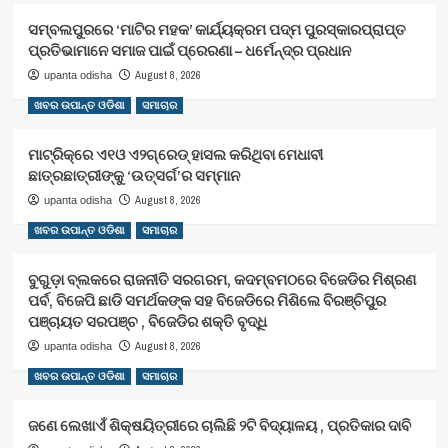
ସମ୍ବଲପୁରରେ ‘ମାଟିର ମହକ’ କାର୍ଯ୍ୟକ୍ରମ ପଦ୍ମ ପୁରସ୍କାରପ୍ରାପ୍ତ
ପ୍ରତିଭାମାନେ ସମାଜ ପାଇଁ ପ୍ରେରଣା – ଧର୍ମେନ୍ଦ୍ର ପ୍ରଧାନ
August 8, 2026
upanta odisha
ଖବର ଉପାନ୍ତ ଓଡିଶା
ସମାଚାର
ମାଟ୍ରିକ୍‌ରେ ଏ୧ଓ ଏ୨ଗ୍ରେଡ୍‌ ହାସଲ କରିଥିବା ମେଧାବୀ
ଛାତ୍ରଛାତ୍ରୀଙ୍କୁ ‘ଉତ୍ସର୍ଗ’ର ସମ୍ମାନ
August 8, 2026
upanta odisha
ଖବର ଉପାନ୍ତ ଓଡିଶା
ସମାଚାର
ବୁଗୁଡ଼ା ବ୍ଲକରେ ରାଜନୀତି ସରଗରମ, କଦମ୍ବମଠରେ ବିଜେଡିର ମିଶ୍ରଣ
ପର୍ବ, ବିଜେପି ଛାଡି ସମର୍ଥକଙ୍କ ସହ ବିଜେଡିରେ ମିଶିଲେ ବିରଞ୍ଚିପୁର
ପଞ୍ଚାୟତ ସରପଞ୍ଚ , ବିଜେଡିର ଶକ୍ତି ବୃଦ୍ଧି
August 8, 2026
upanta odisha
ଖବର ଉପାନ୍ତ ଓଡିଶା
ସମାଚାର
ଜଣେ ଲେଖାଏଁ ଶିକ୍ଷୟିତ୍ରୀରେ ଚାଲିଛି ୨ଟି ବିଦ୍ୟାଳୟ , ପ୍ରତିକାର ଦାବି