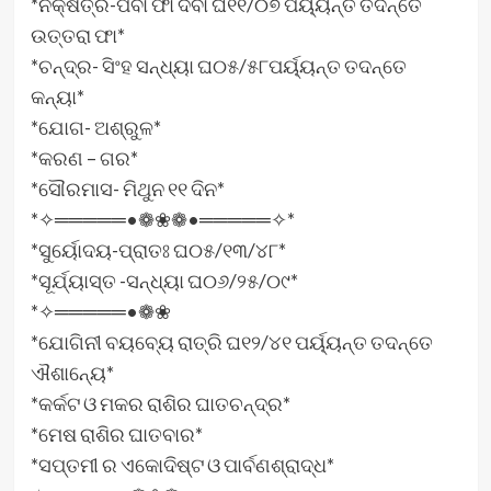
*ନକ୍ଷତ୍ର-ପର୍ବା ଫା ଦିବା ଘ୧୧/୦୭ ପର୍ୟ୍ୟନ୍ତ ତଦନ୍ତେ
ଉତ୍ତରା ଫା*
*ଚନ୍ଦ୍ର- ସିଂହ ସନ୍ଧ୍ୟା ଘ୦୫/୫୮ପର୍ୟ୍ୟନ୍ତ ତଦନ୍ତେ
କନ୍ୟା*
*ଯୋଗ- ଅଶ୍ରୁଳ*
*କରଣ – ଗର*
*ସୌରମାସ- ମିଥୁନ ୧୧ ଦିନ*
*✧═════•❁❀❁•═════✧*
*ସୁର୍ୟୋଦୟ-ପ୍ରାତଃ ଘ୦୫/୧୩/୪୮*
*ସୂର୍ଯ୍ୟାସ୍ତ -ସନ୍ଧ୍ୟା ଘ୦୬/୨୫/୦୯*
*✧═════•❁❀
*ଯୋଗିନୀ ବୟବ୍ୟେ ରାତ୍ରି ଘ୧୨/୪୧ ପର୍ୟ୍ୟନ୍ତ ତଦନ୍ତେ
ଐଶାନ୍ୟେ*
*କର୍କଟ ଓ ମକର ରାଶିର ଘାତଚନ୍ଦ୍ର*
*ମେଷ ରାଶିର ଘାତବାର*
*ସପ୍ତମୀ ର ଏକୋଦିଷ୍ଟ ଓ ପାର୍ବଣଶ୍ରାଦ୍ଧ*