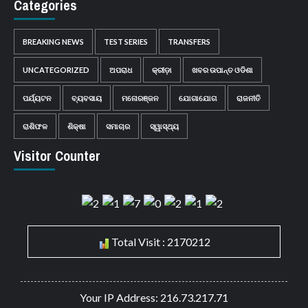
Categories
BREAKING NEWS
TEST SERIES
TRANSFERS
UNCATEGORIZED
ଅପରାଧ
କ୍ରୀଡ଼ା
ଖବର ଉପାନ୍ତ ଓଡିଶା
ପର୍ଯ୍ୟଟନ
ବ୍ୟବସାୟ
ମନୋରଞ୍ଜନ
ଯୋଗାଯୋଗ
ରାଜନୀତି
ରାଶିଫଳ
ଶିକ୍ଷା
ସମାଚାର
ସ୍ୱାସ୍ଥ୍ୟ
Visitor Counter
Total Visit : 2170212
Your IP Address: 216.73.217.71