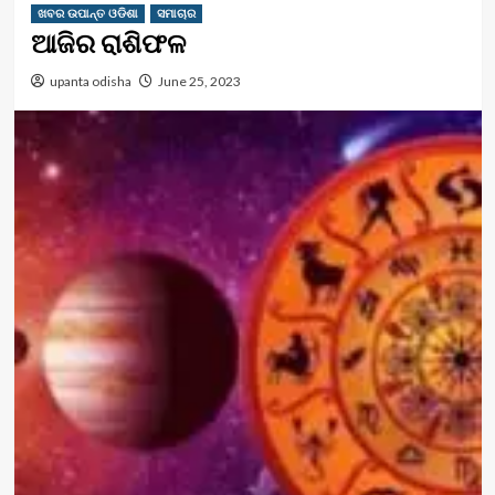
ଖବର ଉପାନ୍ତ ଓଡିଶା
ସମାଚାର
ଆଜିର ରାଶିଫଳ
upanta odisha
June 25, 2023