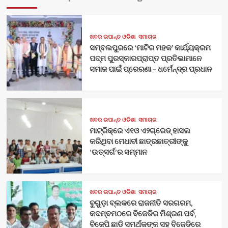
ଖବର ଉପାନ୍ତ ଓଡିଶା
ସମାଚାର
ସମ୍ବଲପୁରରେ ‘ମାଟିର ମହକ’ କାର୍ଯ୍ୟକ୍ରମ
ପଦ୍ମ ପୁରସ୍କାରପ୍ରାପ୍ତ ପ୍ରତିଭାମାନେ
ସମାଜ ପାଇଁ ପ୍ରେରଣା – ଧର୍ମେନ୍ଦ୍ର ପ୍ରଧାନ
ଖବର ଉପାନ୍ତ ଓଡିଶା
ସମାଚାର
ମାଟ୍ରିକ୍‌ରେ ଏ୧ଓ ଏ୨ଗ୍ରେଡ୍‌ ହାସଲ
କରିଥିବା ମେଧାବୀ ଛାତ୍ରଛାତ୍ରୀଙ୍କୁ
‘ଉତ୍ସର୍ଗ’ର ସମ୍ମାନ
ଖବର ଉପାନ୍ତ ଓଡିଶା
ସମାଚାର
ବୁଗୁଡ଼ା ବ୍ଲକରେ ରାଜନୀତି ସରଗରମ,
କଦମ୍ବମଠରେ ବିଜେଡିର ମିଶ୍ରଣ ପର୍ବ,
ବିଜେପି ଛାଡି ସମର୍ଥକଙ୍କ ସହ ବିଜେଡିରେ