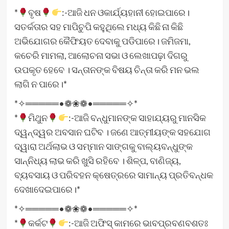
*
ବୃଷ
:-ଆଜି ଧନ ଓକାର୍ଯ୍ୟହାନୀ ହୋଇପାରେ।
ସତର୍କତାର ସହ ମାପିଚୁପି କହୁଥିଲେ ମଧ୍ୟ କିଛି ନା କିଛି
ଅଭିଯୋଗର କୈଫିୟତ ଦେବାକୁ ପଡିପାରେ। ଜମିଜମା,
କଚେରି ମାମଲା, ଆଲୋଚନା ସଭା ଓ ଲେଖାପଢ଼ା ଦିଗରୁ
ଉପକୃତ ହେବେ । ସନ୍ତାନଙ୍କ ବିଷୟ ଚିନ୍ତା କରି ମନ ଭଲ
ଲାଗି ନ ପାରେ।*
*✧═════•❁❀❁•═════✧*
*
ମିଥୁନ
:-ଆଜି ବନ୍ଧୁମାନଙ୍କ ସାହାଯ୍ୟରୁ ମାନସିକ
ଦ୍ୱନ୍ଦ୍ୱର ଅବସାନ ଘଟିବ । ଜଣେ ଆତ୍ମୀୟଙ୍କ ସହଯୋଗ
ଦ୍ୱାରା ଅର୍ଥଲାଭ ଓ ସମ୍ମାନ ସାଙ୍ଗକୁ ବାଲ୍ୟବନ୍ଧୁଙ୍କ
ସାନ୍ନିଧ୍ୟ ଲାଭ କରି ଖୁସି ରହିବେ । ଶିଳ୍ପ, ବାଣିଜ୍ୟ,
ବ୍ୟବସାୟ ଓ ପରିବହନ କ୍ଷେତ୍ରରେ ସାମାନ୍ୟ ପ୍ରତିବନ୍ଧକ
ଦେଖାଦେଇପାରେ।*
*✧═════•❁❀❁•═════✧*
*
କର୍କଟ
:-ଆଜି ଅଫିସ୍‌ କାମରେ ଭାବପ୍ରବଣବଶତଃ