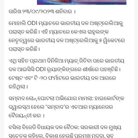
ତାରିଖ ୨୩/୦୯/୨୦୨୩ ଶନିବାର ।
ମୋହାଲି ODI ମ୍ୟାଚରେ ଭାରତୀୟ ଦଳ ଅଷ୍ଟ୍ରେଲିଆକୁ
ପରାସ୍ତ କରିଛି। ଏହି ମ୍ୟାଚରେ କେଏଲ ରାହୁଲଙ୍କ
ନେତୃତ୍ୱରେ ଭାରତୀୟ ଦଳ ଅଷ୍ଟ୍ରେଲିଆକୁ ୫ ୱିକେଟରେ
ପରାସ୍ତ କରିଛି।
ଏଥି ସହିତ ପ୍ରଥମ ଦିନିକିଆ ମ୍ୟାଚ୍ ଜିତିବା ପରେ ଭାରତୀୟ
ଦଳ ଆଇସିସି ODI ର଼୍ୟାଙ୍କିଙ୍ଗରେ ଶୀର୍ଷରେ ପହଞ୍ଚିଛି।
ଟେଷ୍ଟ ଏବଂ ଟି -୨୦ ଫର୍ମାଟରେ ଭାରତୀୟ ଦଳ ଆଗରେ
ରହିଥିଲା।
ସମ୍ବାଦ ଲୋନ୍‌ ଘୋଟଲା ଅଭିଯୋଗ ମାମଲା: ହାଇକୋର୍ଟଙ୍କ
ଦ୍ୱାରସ୍ଥ ହେଲେ ‘ସମ୍ବାଦ’ର ଏଚଆର ମ୍ୟାନେଜର
ବୈଜୟନ୍ତୀ କର ।
ବସିଲା ବିଜେଡି ବିଧାୟକ ଦଳ ବୈଠକ: ସରକାରୀ ଦଳ ମୁଖ୍ୟ
ସଚେତକ କହିଲେ, ବିକାଶ ହେଉଛି ପ୍ରମୁଖ ମୁଦ୍ଦା, ସବୁ