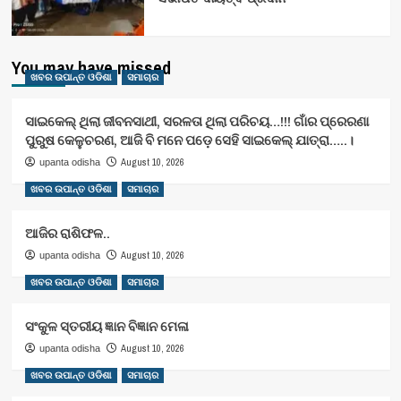
You may have missed
ଖବର ଉପାନ୍ତ ଓଡିଶା
ସମାଚାର
ସାଇକେଲ୍ ଥିଲା ଜୀବନସାଥୀ, ସରଳତା ଥିଲା ପରିଚୟ…!!! ଗାଁର ପ୍ରେରଣା
ପୁରୁଷ କେଳୁଚରଣ, ଆଜି ବି ମନେ ପଡ଼େ ସେହି ସାଇକେଲ୍ ଯାତ୍ରା…..।
August 10, 2026
upanta odisha
ଖବର ଉପାନ୍ତ ଓଡିଶା
ସମାଚାର
ଆଜିର ରାଶିଫଳ..
August 10, 2026
upanta odisha
ଖବର ଉପାନ୍ତ ଓଡିଶା
ସମାଚାର
ସଂକୁଳ ସ୍ତରୀୟ ଜ୍ଞାନ ବିଜ୍ଞାନ ମେଳା
August 10, 2026
upanta odisha
ଖବର ଉପାନ୍ତ ଓଡିଶା
ସମାଚାର