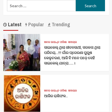
Search
for:
Latest
Popular
Trending
ଖବର ଉପାନ୍ତ ଓଡିଶା
ସମାଚାର
ସାଇକେଲ୍ ଥିଲା ଜୀବନସାଥୀ, ସରଳତା ଥିଲା
ପରିଚୟ…!!! ଗାଁର ପ୍ରେରଣା ପୁରୁଷ
କେଳୁଚରଣ, ଆଜି ବି ମନେ ପଡ଼େ ସେହି
ସାଇକେଲ୍ ଯାତ୍ରା…..।
ଖବର ଉପାନ୍ତ ଓଡିଶା
ସମାଚାର
ଆଜିର ରାଶିଫଳ..