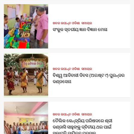
ଖବର ଉପାନ୍ତ ଓଡିଶା
ସମାଚାର
ସଂକୁଳ ସ୍ତରୀୟ ଜ୍ଞାନ ବିଜ୍ଞାନ ମେଳା
ଖବର ଉପାନ୍ତ ଓଡିଶା
ସମାଚାର
ବିଶ୍ୱ ଆଦିବାସୀ ଦିବସ (ଅଗଷ୍ଟ ୯) ପୁରନ୍ଦର
ଦଣ୍ଡସେନା
ଖବର ଉପାନ୍ତ ଓଡିଶା
ସମାଚାର
ତୈଲିକ କେନ୍ଦ୍ରିୟ ପରିଷଦରେ ଶ୍ରୀ
ଦଣ୍ଡାସି ସାହୁଙ୍କୁ ଦ୍ବିତୀୟ ଥର ପାଇଁ
ସଭାପତି ଦାୟିତ୍ବ ପ୍ରଦାନ