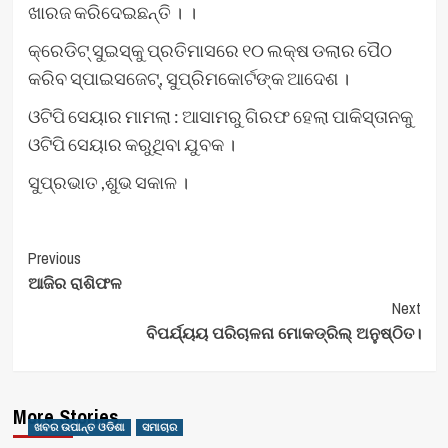
ଖାରଜ କରିଦେଇଛନ୍ତି । ।
କ୍ରେଡିଟ୍‌ ସୁଇସ୍‌କୁ ପ୍ରତିମାସରେ ୧୦ ଲକ୍ଷ ଡଲାର ପୈଠ
କରିବ ସ୍ପାଇସଜେଟ୍‌, ସୁପ୍ରିମକୋର୍ଟଙ୍କ ଆଦେଶ ।
ଓଟିପି ସେୟାର ମାମଲା : ଆସାମରୁ ଗିରଫ ହେଲା ପାକିସ୍ତାନକୁ
ଓଟିପି ସେୟାର କରୁଥିବା ଯୁବକ ।
ସୁପ୍ରଭାତ ,ଶୁଭ ସକାଳ ।
Post
Previous
ଆଜିର ରାଶିଫଳ
Navigation
Next
ବିପର୍ଯ୍ୟୟ ପରିଚାଳନା ମୋକଡ୍ରିଲ୍ ଅନୁଷ୍ଠିତ।
More Stories
ଖବର ଉପାନ୍ତ ଓଡିଶା
ସମାଚାର