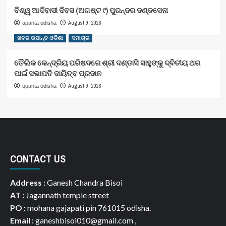
ବିଶ୍ୱ ଆଦିବାସୀ ଦିବସ (ଅଗଷ୍ଟ ୯) ପୁରନ୍ଦର ଦଣ୍ଡସେନା
August 9, 2026
upanta odisha
ଖବର ଉପାନ୍ତ ଓଡିଶା
ସମାଚାର
ତୈଲିକ କେନ୍ଦ୍ରିୟ ପରିଷଦରେ ଶ୍ରୀ ଦଣ୍ଡାସି ସାହୁଙ୍କୁ ଦ୍ବିତୀୟ ଥର
ପାଇଁ ସଭାପତି ଦାୟିତ୍ବ ପ୍ରଦାନ
August 9, 2026
upanta odisha
CONTACT US
Address :
Ganesh Chandra Bisoi
AT :
Jagannath temple street
PO :
mohana gajapati pin 761015 odisha.
Email :
ganeshbisoi010@gmail.com ,