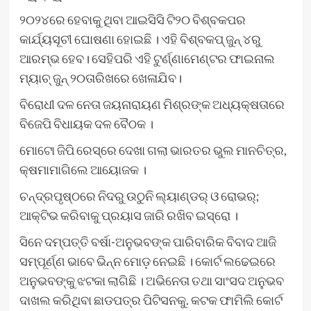
୨୦୨୪ରେ ହେବାକୁ ଥିବା ଆଇସିସି ଟି୨୦ ବିଶ୍ବକପର
କାର୍ଯ୍ୟସୂଚୀ ଘୋଷଣା ହୋଇଛି । ଏହି ବିଶ୍ବକପ୍ ଜୁନ୍ ୪ରୁ
ଆରମ୍ଭ ହେବ। ସେହିପରି ଏହି ଟୁର୍ଣ୍ଣାମେଣ୍ଟର ଫାଇନାଲ
ମ୍ୟାଚ୍ ଜୁନ୍ ୨୦ତାରିଖରେ ଖେଳାଯିବ।
ବିରୋଧୀ ଦଳ ନେତା ଜୟନାରାୟଣ ମିଶ୍ରଙ୍କ ଅଧ୍ୟକ୍ଷତାରେ
ବିଜେପି ବିଧାୟକ ଦଳ ବୈଠକ ।
ମୋଟୋ ଜିପି ରେସ୍‌ରେ ଦେଖା ଗଲା ଭାରତର ଭୁଲ ମାନଚିତ୍ର,
କ୍ଷମାମାଗିଲେ ଆୟୋଜକ ।
ଚନ୍ଦ୍ରପୃଷ୍ଠରେ ନିଦରୁ ଉଠୁନି ଲ୍ୟାଣ୍ଡର୍ ଓ ରୋଭର୍;
ଆକ୍ଟିଭ କରିବାକୁ ପ୍ରୟାସ ଜାରି ରଖିବ ଇସ୍ରୋ ।
ସିନେ ଦମ୍ପତ୍ତି ବର୍ଷା-ଅନୁଭବଙ୍କ ପାରିବାରିକ ବିବାଦ ଆଜି
ସମ୍ପୂର୍ଣ୍ଣ ଭାବେ ଭିନ୍ନ ମୋଡ଼ ନେଇଛି । କୋର୍ଟ ଲଢେଇରେ
ଅନୁଭବଙ୍କୁ ଝଟକା ଲାଗିଛି । ଅଭିନେତା ତଥା ସାଂସଦ ଅନୁଭବ
ଦାଖଲ କରିଥିବା ଛାଡପତ୍ର ପିଟିସନକୁ. କଟକ ଫାମିଲି କୋର୍ଟ