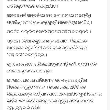
ଅତିରିକ୍ତ ବଜେଟ ଉପସ୍ଥାପିତ।
ସନାତନ ଧର୍ମ ସମ୍ପର୍କରେ ବୟାନ ମାମଲାରେ ଉଦୟନିଧି
ଷ୍ଟାଲିନ୍‌ ଏବଂ ଏ ରାଜାଙ୍କୁ ସୁପ୍ରିମକୋର୍ଟଙ୍କ ନୋଟିସ୍‌ ।
ପ୍ରମିଳା ମଲ୍ଲିକ ହେଲେ ପ୍ରଥମ ମହିଳା ବାଚସ୍ପତି ।
ପ୍ରଥମ ଓଡ଼ିଆ ଡକ୍ୟୁମେଣ୍ଟାରୀ ଭାବେ ଦିଲ୍ଲୀରେ
ଆୟୋଜିତ ଚତୁର୍ଥ ନଦୀ ଉତ୍ସବରେ ପ୍ରଦର୍ଶିତ ହେଲା
“ମହାନଦୀ” ଚଳଚ୍ଚିତ୍ର ।
ଭୁବନେଶ୍ଵରରେ ଗର୍ଜିଲେ ଅଙ୍ଗନବାଡ଼ି କର୍ମୀ, ୯ ଦଫା ଦାବି
ନେଇ ଆନ୍ଦୋଳନ ଆରମ୍ଭ।
ରହସ୍ୟ ଘେରରେ ଆସିଷ୍ଟାଂଟ କଲେକ୍ଟର ସୁସ୍ମିତା
ମିଞ୍ଜଙ୍କ ମୃତ୍ୟୁ ମାମଲା । ରାଉରକେଲା ଅତିରିକ୍ତ
ଜିଲ୍ଲାପାଳଙ୍କ କାର୍ଯ୍ୟାଳୟରେ ଅବସ୍ଥାପିତ ସୁସ୍ମିତାଙ୍କର
କାହିଁକି ଏବଂ କେଉଁ ପରିସ୍ଥିତିରେ ମୃତ୍ୟୁ ଘଟିଲା ସେନେଇ
ଦ୍ୱନ୍ଦ୍ୱ ଜାରି ରହିଛି ।