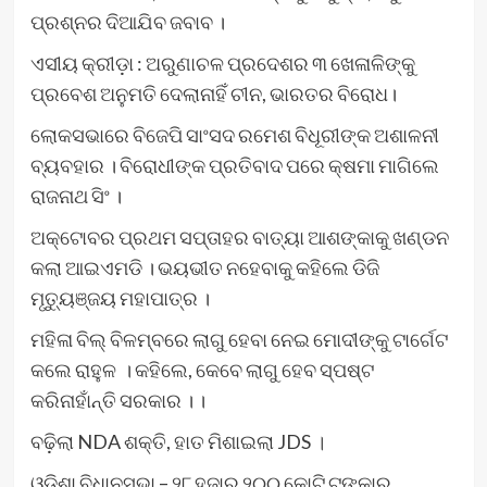
ପ୍ରଶ୍ନର ଦିଆଯିବ ଜବାବ ।
ଏସୀୟ କ୍ରୀଡ଼ା : ଅରୁଣାଚଳ ପ୍ରଦେଶର ୩ ଖେଳାଳିଙ୍କୁ
ପ୍ରବେଶ ଅନୁମତି ଦେଲାନାହିଁ ଚୀନ, ଭାରତର ବିରୋଧ।
ଲୋକସଭାରେ ବିଜେପି ସାଂସଦ ରମେଶ ବିଧୂରୀଙ୍କ ଅଶାଳନୀ
ବ୍ୟବହାର । ବିରୋଧୀଙ୍କ ପ୍ରତିବାଦ ପରେ କ୍ଷମା ମାଗିଲେ
ରାଜନାଥ ସିଂ ।
ଅକ୍ଟୋବର ପ୍ରଥମ ସପ୍ତାହର ବାତ୍ୟା ଆଶଙ୍କାକୁ ଖଣ୍ଡନ
କଲା ଆଇଏମଡି । ଭୟଭୀତ ନହେବାକୁ କହିଲେ ଡିଜି
ମୃତ୍ୟୁଞ୍ଜୟ ମହାପାତ୍ର ।
ମହିଳା ବିଲ୍ ବିଳମ୍ବରେ ଲାଗୁ ହେବା ନେଇ ମୋଦୀଙ୍କୁ ଟାର୍ଗେଟ
କଲେ ରାହୁଳ । କହିଲେ, କେବେ ଲାଗୁ ହେବ ସ୍ପଷ୍ଟ
କରିନାହାଁନ୍ତି ସରକାର । ।
ବଢ଼ିଲା NDA ଶକ୍ତି, ହାତ ମିଶାଇଲା JDS ।
ଓଡିଶା ବିଧାନସଭା – ୨୮ ହଜାର ୨୦୦ କୋଟି ଟଙ୍କାର