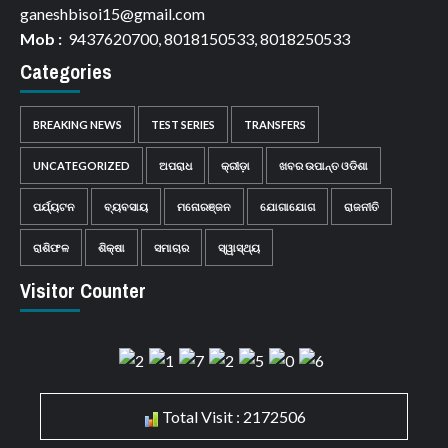
ganeshbisoi15@gmail.com
Mob :
9437620700, 8018150533, 8018250533
Categories
BREAKING NEWS
TEST SERIES
TRANSFERS
UNCATEGORIZED
ଅପରାଧ
କ୍ରୀଡ଼ା
ଖବର ଉପାନ୍ତ ଓଡିଶା
ପର୍ଯ୍ୟଟନ
ବ୍ୟବସାୟ
ମନୋରଞ୍ଜନ
ଯୋଗାଯୋଗ
ରାଜନୀତି
ରାଶିଫଳ
ଶିକ୍ଷା
ସମାଚାର
ସ୍ୱାସ୍ଥ୍ୟ
Visitor Counter
Total Visit : 2172506