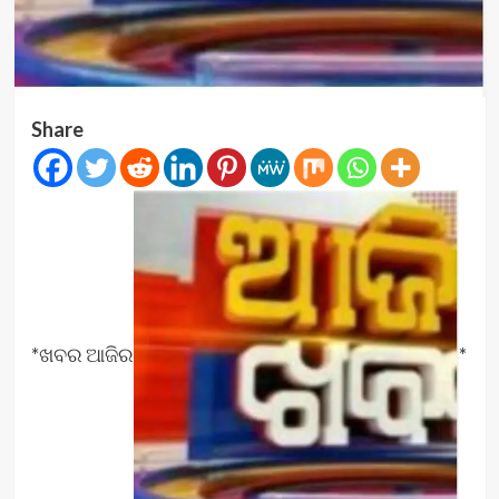
Share
*ଖବର ଆଜିର
*