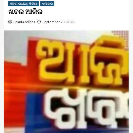
ଖବର ଉପାନ୍ତ ଓଡିଶା
ସମାଚାର
ଖବର ଆଜିର
upanta odisha
September 23, 2023