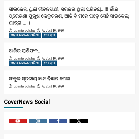
ସାଇକେଲ୍ ଥିଲା ଜୀବନସାଥୀ, ସରଳତା ଥିଲା ପରିଚୟ…!!! ଗାଁର
ପ୍ରେରଣା ପୁରୁଷ କେଳୁଚରଣ, ଆଜି ବି ମନେ ପଡ଼େ ସେହି ସାଇକେଲ୍
ଯାତ୍ରା…..।
August 10, 2026
upanta odisha
ଖବର ଉପାନ୍ତ ଓଡିଶା
ସମାଚାର
ଆଜିର ରାଶିଫଳ..
August 10, 2026
upanta odisha
ଖବର ଉପାନ୍ତ ଓଡିଶା
ସମାଚାର
ସଂକୁଳ ସ୍ତରୀୟ ଜ୍ଞାନ ବିଜ୍ଞାନ ମେଳା
August 10, 2026
upanta odisha
CoverNews Social
Youtube
Vimeo
Facebook
Twitter