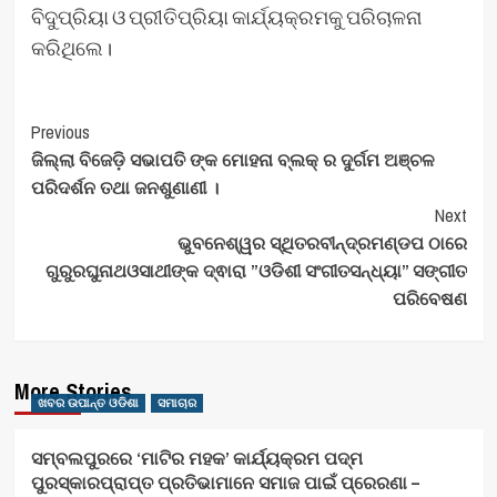
ବିଦୁପ୍ରିୟା ଓ ପ୍ରୀତିପ୍ରିୟା କାର୍ଯ୍ୟକ୍ରମକୁ ପରିଚାଳନା
କରିଥିଲେ।
Post
Previous
ଜିଲ୍ଲା ବିଜେଡ଼ି ସଭାପତି ଙ୍କ ମୋହନା ବ୍ଲକ୍ ର ଦୁର୍ଗମ ଅଞ୍ଚଳ
Navigation
ପରିଦର୍ଶନ ତଥା ଜନଶୁଣାଣୀ ।
Next
ଭୁବନେଶ୍ୱର ସ୍ଥିତରବୀନ୍ଦ୍ରମଣ୍ଡପ ଠାରେ
ଗୁରୁରଘୁନାଥଓସାଥୀଙ୍କ ଦ୍ଵାରା ”ଓଡିଶୀ ସଂଗୀତସନ୍ଧ୍ୟା” ସଙ୍ଗୀତ
ପରିବେଷଣ
More Stories
ଖବର ଉପାନ୍ତ ଓଡିଶା
ସମାଚାର
ସମ୍ବଲପୁରରେ ‘ମାଟିର ମହକ’ କାର୍ଯ୍ୟକ୍ରମ ପଦ୍ମ
ପୁରସ୍କାରପ୍ରାପ୍ତ ପ୍ରତିଭାମାନେ ସମାଜ ପାଇଁ ପ୍ରେରଣା –