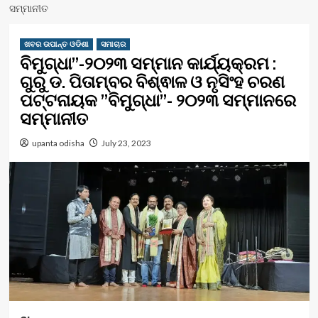
ସମ୍ମାନୀତ
ଖବର ଉପାନ୍ତ ଓଡିଶା
ସମାଚାର
ବିମୁଗ୍ଧା”-୨୦୨୩ ସମ୍ମାନ କାର୍ଯ୍ୟକ୍ରମ :
ଗୁରୁ ଡ. ପିତାମ୍ବର ବିଶ୍ଵାଳ ଓ ନୃସିଂହ ଚରଣ
ପଟ୍ଟନାୟକ ”ବିମୁଗ୍ଧା”- ୨୦୨୩ ସମ୍ମାନରେ
ସମ୍ମାନୀତ
upanta odisha
July 23, 2023