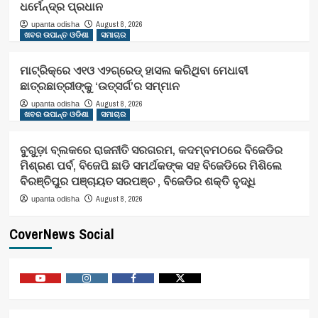
ଧର୍ମେନ୍ଦ୍ର ପ୍ରଧାନ
August 8, 2026
upanta odisha
ଖବର ଉପାନ୍ତ ଓଡିଶା
ସମାଚାର
ମାଟ୍ରିକ୍‌ରେ ଏ୧ଓ ଏ୨ଗ୍ରେଡ୍‌ ହାସଲ କରିଥିବା ମେଧାବୀ
ଛାତ୍ରଛାତ୍ରୀଙ୍କୁ ‘ଉତ୍ସର୍ଗ’ର ସମ୍ମାନ
August 8, 2026
upanta odisha
ଖବର ଉପାନ୍ତ ଓଡିଶା
ସମାଚାର
ବୁଗୁଡ଼ା ବ୍ଲକରେ ରାଜନୀତି ସରଗରମ, କଦମ୍ବମଠରେ ବିଜେଡିର
ମିଶ୍ରଣ ପର୍ବ, ବିଜେପି ଛାଡି ସମର୍ଥକଙ୍କ ସହ ବିଜେଡିରେ ମିଶିଲେ
ବିରଞ୍ଚିପୁର ପଞ୍ଚାୟତ ସରପଞ୍ଚ , ବିଜେଡିର ଶକ୍ତି ବୃଦ୍ଧି
August 8, 2026
upanta odisha
CoverNews Social
Youtube
Vimeo
Facebook
Twitter