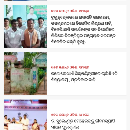
ଖବର ଉପାନ୍ତ ଓଡିଶା
ସମାଚାର
ବୁଗୁଡ଼ା ବ୍ଲକରେ ରାଜନୀତି ସରଗରମ,
କଦମ୍ବମଠରେ ବିଜେଡିର ମିଶ୍ରଣ ପର୍ବ,
ବିଜେପି ଛାଡି ସମର୍ଥକଙ୍କ ସହ ବିଜେଡିରେ
ମିଶିଲେ ବିରଞ୍ଚିପୁର ପଞ୍ଚାୟତ ସରପଞ୍ଚ ,
ବିଜେଡିର ଶକ୍ତି ବୃଦ୍ଧି
ଖବର ଉପାନ୍ତ ଓଡିଶା
ସମାଚାର
ଜଣେ ଲେଖାଏଁ ଶିକ୍ଷୟିତ୍ରୀରେ ଚାଲିଛି ୨ଟି
ବିଦ୍ୟାଳୟ , ପ୍ରତିକାର ଦାବି
ଖବର ଉପାନ୍ତ ଓଡିଶା
ସମାଚାର
ଡ଼. ସୁରେନ୍ଦ୍ର ମେହେରଙ୍କୁ ଜୀବନବ୍ୟାପି
ସାଧନା ପୁରସ୍କାର