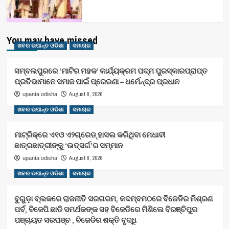
You may have missed
ଖବର ଉପାନ୍ତ ଓଡିଶା
ସମାଚାର
ସମ୍ବଲପୁରରେ ‘ମାଟିର ମହକ’ କାର୍ଯ୍ୟକ୍ରମ ପଦ୍ମ ପୁରସ୍କାରପ୍ରାପ୍ତ
ପ୍ରତିଭାମାନେ ସମାଜ ପାଇଁ ପ୍ରେରଣା – ଧର୍ମେନ୍ଦ୍ର ପ୍ରଧାନ
August 8, 2026
upanta odisha
ଖବର ଉପାନ୍ତ ଓଡିଶା
ସମାଚାର
ମାଟ୍ରିକ୍‌ରେ ଏ୧ଓ ଏ୨ଗ୍ରେଡ୍‌ ହାସଲ କରିଥିବା ମେଧାବୀ
ଛାତ୍ରଛାତ୍ରୀଙ୍କୁ ‘ଉତ୍ସର୍ଗ’ର ସମ୍ମାନ
August 8, 2026
upanta odisha
ଖବର ଉପାନ୍ତ ଓଡିଶା
ସମାଚାର
ବୁଗୁଡ଼ା ବ୍ଲକରେ ରାଜନୀତି ସରଗରମ, କଦମ୍ବମଠରେ ବିଜେଡିର ମିଶ୍ରଣ
ପର୍ବ, ବିଜେପି ଛାଡି ସମର୍ଥକଙ୍କ ସହ ବିଜେଡିରେ ମିଶିଲେ ବିରଞ୍ଚିପୁର
ପଞ୍ଚାୟତ ସରପଞ୍ଚ , ବିଜେଡିର ଶକ୍ତି ବୃଦ୍ଧି