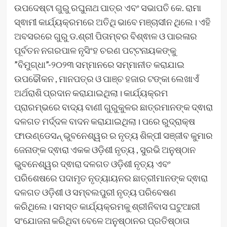
ଉପଦେଷ୍ଟା ଗୁରୁ ରଘୁନାଥ ପାତ୍ର ଏବଂ ସଭାପତି କେ. ରାମା
ସ୍ଵାମୀ କାର୍ଯ୍ୟକ୍ରମରେ ଅତିଥି ଭାବେ ମଞ୍ଚାସୀନ ଥିଲେ। ଏହି
ଅବସରରେ ଗୁରୁ ଡ.ଶ୍ରୀ ପିତାମ୍ବର ବିଶ୍ଵାଳ ଓ ପାରଳାର
ପୂର୍ବତନ ନଗରପାଳ ନୃସିଂହ ଚରଣ ପଟ୍ଟନାୟକଙ୍କୁ
”ବିମୁଗ୍ଧା”-୨୦୨୩ ସମ୍ମାନରେ ସମ୍ମାନୀତ କରାଯାଇ
ଉପଢୌକନ , ମାନପତ୍ର ଓ ପାଞ୍ଚ ହଜାର ଟଙ୍କା ଲେଖାଏଁ
ଅର୍ଥରାଶି ପ୍ରଦାନ କରାଯାଇଥିଲା। କାର୍ଯ୍ୟକ୍ରମ
ପ୍ରାରମ୍ଭରେ ବାଦ୍ୟ ବାଣୀ ଗୁରୁକୁଳର ଛାତ୍ରମାନଙ୍କ ଦ୍ଵାରା
ଦଳଗତ ମର୍ଦ୍ଦଳ ବାଦନ କରାଯାଇଥିଲା। ପରେ ରୁଦ୍ରାକ୍ଷ
ଫାଉଣ୍ଡେସନ୍‌ ଭୁବନେଶ୍ୱର ର ନୃତ୍ୟ ଶିଳ୍ପୀ ସଞ୍ଜୀବ କୁମାର
ଜେନାଙ୍କ ଦ୍ଵାରା ଏକକ ଓଡ଼ିଶୀ ନୃତ୍ୟ , ସୁରଭି ଅନୁଷ୍ଠାନ
ଭୁବନେଶ୍ୱର ଦ୍ଵାରା ଦଳଗତ ଓଡ଼ିଶୀ ନୃତ୍ୟ ଏବଂ
ପରିଶେଷରେ ପଦାମୃତ ନୃତ୍ୟାୟନର ଛାତ୍ରୀମାନଙ୍କ ଦ୍ଵାରା
ଦଳଗତ ଓଡ଼ିଶୀ ଓ ସମ୍ବଲପୁରୀ ନୃତ୍ୟ ପରିବେଷଣ
କରିଥିଲେ। ସମସ୍ତ କାର୍ଯ୍ୟକ୍ରମକୁ ଶ୍ରୀନିବାସ ଘଟୁଆରୀ
ସଂଯୋଜନା କରିଥିବା ବେଳେ ଅନୁଷ୍ଠାନର ପ୍ରତିଷ୍ଠାତା