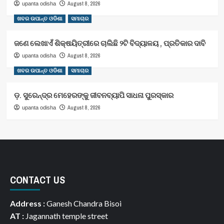
August 8, 2026
upanta odisha
ଖବର ଉପାନ୍ତ ଓଡିଶା
ସମାଚାର
ଜଣେ ଲେଖାଏଁ ଶିକ୍ଷୟିତ୍ରୀରେ ଚାଲିଛି ୨ଟି ବିଦ୍ୟାଳୟ , ପ୍ରତିକାର ଦାବି
August 8, 2026
upanta odisha
ଖବର ଉପାନ୍ତ ଓଡିଶା
ସମାଚାର
ଡ଼. ସୁରେନ୍ଦ୍ର ମେହେରଙ୍କୁ ଜୀବନବ୍ୟାପି ସାଧନା ପୁରସ୍କାର
August 8, 2026
upanta odisha
CONTACT US
Address :
Ganesh Chandra Bisoi
AT :
Jagannath temple street