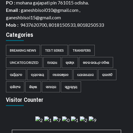
PO :
mohana gajapati pin 761015 odisha.
Email :
ganeshbisoi010@gmail.com ,
ganeshbisoi15@gmail.com
Mob :
9437620700, 8018150533, 8018250533
Categories
BREAKING NEWS
TEST SERIES
TRANSFERS
UNCATEGORIZED
ଅପରାଧ
କ୍ରୀଡ଼ା
ଖବର ଉପାନ୍ତ ଓଡିଶା
ପର୍ଯ୍ୟଟନ
ବ୍ୟବସାୟ
ମନୋରଞ୍ଜନ
ଯୋଗାଯୋଗ
ରାଜନୀତି
ରାଶିଫଳ
ଶିକ୍ଷା
ସମାଚାର
ସ୍ୱାସ୍ଥ୍ୟ
Visitor Counter