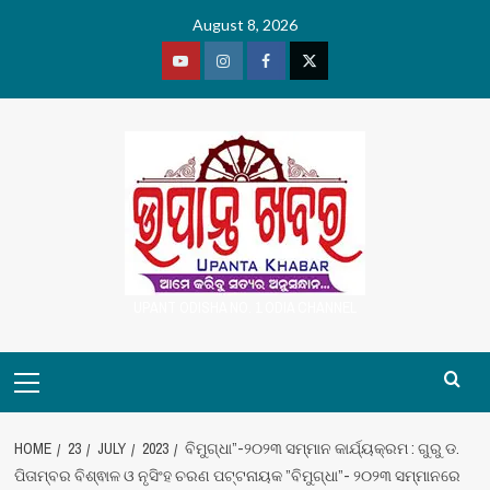
Skip
August 8, 2026
to
content
Youtube
Vimeo
Facebook
Twitter
UPANT ODISHA NO. 1 ODIA CHANNEL
Primary
Menu
HOME
23
JULY
2023
ବିମୁଗ୍ଧା”-୨୦୨୩ ସମ୍ମାନ କାର୍ଯ୍ୟକ୍ରମ : ଗୁରୁ ଡ.
ପିତାମ୍ବର ବିଶ୍ଵାଳ ଓ ନୃସିଂହ ଚରଣ ପଟ୍ଟନାୟକ ”ବିମୁଗ୍ଧା”- ୨୦୨୩ ସମ୍ମାନରେ