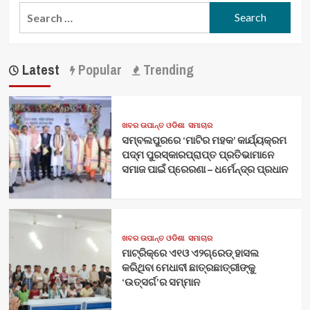
Search
for:
Latest
Popular
Trending
ଖବର ଉପାନ୍ତ ଓଡିଶା
ସମାଚାର
ସମ୍ବଲପୁରରେ ‘ମାଟିର ମହକ’ କାର୍ଯ୍ୟକ୍ରମ
ପଦ୍ମ ପୁରସ୍କାରପ୍ରାପ୍ତ ପ୍ରତିଭାମାନେ
ସମାଜ ପାଇଁ ପ୍ରେରଣା – ଧର୍ମେନ୍ଦ୍ର ପ୍ରଧାନ
ଖବର ଉପାନ୍ତ ଓଡିଶା
ସମାଚାର
ମାଟ୍ରିକ୍‌ରେ ଏ୧ଓ ଏ୨ଗ୍ରେଡ୍‌ ହାସଲ
କରିଥିବା ମେଧାବୀ ଛାତ୍ରଛାତ୍ରୀଙ୍କୁ
‘ଉତ୍ସର୍ଗ’ର ସମ୍ମାନ