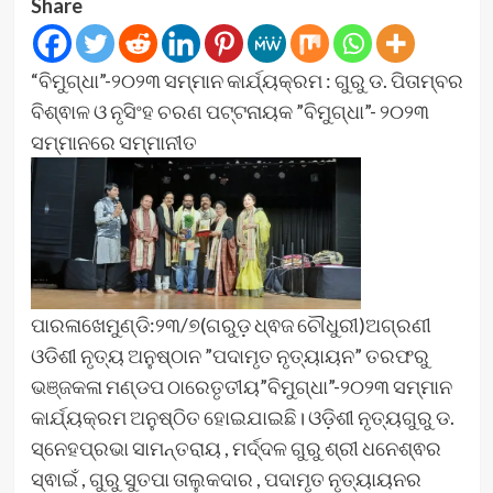
Share
“ବିମୁଗ୍ଧା”-୨୦୨୩ ସମ୍ମାନ କାର୍ଯ୍ୟକ୍ରମ : ଗୁରୁ ଡ. ପିତାମ୍ବର
ବିଶ୍ଵାଳ ଓ ନୃସିଂହ ଚରଣ ପଟ୍ଟନାୟକ ”ବିମୁଗ୍ଧା”- ୨୦୨୩
ସମ୍ମାନରେ ସମ୍ମାନୀତ
ପାରଳାଖେମୁଣ୍ଡି:୨୩/୭(ଗରୁଡ଼ ଧ୍ଵଜ ଚୌଧୁରୀ)ଅଗ୍ରଣୀ
ଓଡିଶୀ ନୃତ୍ୟ ଅନୁଷ୍ଠାନ ”ପଦାମୃତ ନୃତ୍ୟାୟନ” ତରଫରୁ
ଭଞ୍ଜକଳା ମଣ୍ଡପ ଠାରେତୃତୀୟ”ବିମୁଗ୍ଧା”-୨୦୨୩ ସମ୍ମାନ
କାର୍ଯ୍ୟକ୍ରମ ଅନୁଷ୍ଠିତ ହୋଇଯାଇଛି। ଓଡ଼ିଶୀ ନୃତ୍ୟଗୁରୁ ଡ.
ସ୍ନେହପ୍ରଭା ସାମନ୍ତରାୟ , ମର୍ଦ୍ଦଳ ଗୁରୁ ଶ୍ରୀ ଧନେଶ୍ଵର
ସ୍ଵାଇଁ , ଗୁରୁ ସୁତପା ତାଲୁକଦାର , ପଦାମୃତ ନୃତ୍ୟାୟନର