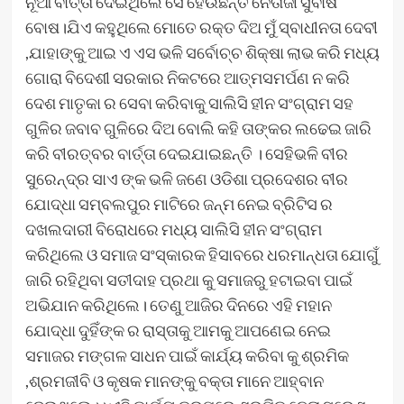
ନୂଆ ବାର୍ତ୍ତା ଦେଇଥିଲେ ସେ ହେଉଛନ୍ତି ନେତାଜୀ ସୁବାଷ
ବୋଷ।ଯିଏ କହୁଥିଲେ ମୋତେ ରକ୍ତ ଦିଅ ମୁଁ ସ୍ବାଧୀନତା ଦେବୀ
,ଯାହାଙ୍କୁ ଆଇ ଏ ଏସ ଭଳି ସର୍ବୋଚ୍ଚ ଶିକ୍ଷା ଲାଭ କରି ମଧ୍ୟ
ଗୋରା ବିଦେଶୀ ସରକାର ନିକଟରେ ଆତ୍ମସମର୍ପଣ ନ କରି
ଦେଶ ମାତୃକା ର ସେବା କରିବାକୁ ସାଲିସି ହୀନ ସଂଗ୍ରାମ ସହ
ଗୁଳିର ଜବାବ ଗୁଳିରେ ଦିଅ ବୋଲି କହି ତାଙ୍କର ଲଢେଇ ଜାରି
କରି ବୀରତ୍ବର ବାର୍ତ୍ତା ଦେଇଯାଇଛନ୍ତି । ସେହିଭଳି ବୀର
ସୁରେନ୍ଦ୍ର ସାଏ ଙ୍କ ଭଳି ଜଣେ ଓଡିଶା ପ୍ରଦେଶର ବୀର
ଯୋଦ୍ଧା ସମ୍ବଲପୁର ମାଟିରେ ଜନ୍ମ ନେଇ ବ୍ରିଟିସ ର
ଦଖଲଦାରୀ ବିରୋଧରେ ମଧ୍ୟ ସାଲିସି ହୀନ ସଂଗ୍ରାମ
କରିଥିଲେ ଓ ସମାଜ ସଂସ୍କାରକ ହିସାବରେ ଧରମାନ୍ଧତା ଯୋଗୁଁ
ଜାରି ରହିଥିବା ସତୀଦାହ ପ୍ରଥା କୁ ସମାଜରୁ ହଟାଇବା ପାଇଁ
ଅଭିଯାନ କରିଥିଲେ। ତେଣୁ ଆଜିର ଦିନରେ ଏହି ମହାନ
ଯୋଦ୍ଧା ଦୁହିଁଙ୍କ ର ରାସ୍ତାକୁ ଆମକୁ ଆପଣେଇ ନେଇ
ସମାଜର ମଙ୍ଗଳ ସାଧନ ପାଇଁ କାର୍ଯ୍ୟ କରିବା କୁ ଶ୍ରମିକ
,ଶ୍ରମଜୀବି ଓ କୃଷକ ମାନଙ୍କୁ ବକ୍ତା ମାନେ ଆହ୍ବାନ