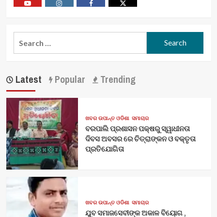
Youtube
Vimeo
Facebook
Twitter
Search
for:
Latest
Popular
Trending
ଖବର ଉପାନ୍ତ ଓଡିଶା
ସମାଚାର
ବରପାଲି ପ୍ରଶାସନ ପକ୍ଷରୁ ସ୍ୱାଧୀନତା
ଦିବସ ଅବସର ରେ ଚିତ୍ରାଙ୍କନ ଓ ବକ୍ତୃତା
ପ୍ରତିଯୋଗିତା
ଖବର ଉପାନ୍ତ ଓଡିଶା
ସମାଚାର
ଯୁବ ସମାଜସେବୀଙ୍କ ଅକାଳ ବିୟୋଗ ,