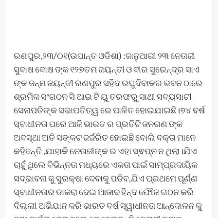
ରଣପୁର,୨୩/୦୧(ଉପାନ୍ତ ଓଡିଶା) :ଜାନୁଆରୀ ୨୩ ନେତାଜୀ
ସୁବାଷ ବୋଷ ଙ୍କ ୧୨୭ତମ ଜୟନ୍ତୀ ଓ ବୀର ସୁରେନ୍ଦ୍ର ସାଏ
ଙ୍କ ଜନ୍ମ ଜୟନ୍ତୀ ରଣପୁର ସହିଦ ରଘୁଦିବାକର ଭବନ ଠାରେ
ଶ୍ରମିକ ସଂଗଠନ ସି ଆଇ ଟି ୟୁ ତରଫରୁ ସାଥୀ ସବ୍ୟସାଚୀ
ସେନାପତିଙ୍କ ସଭାପତିତ୍ୱ ରେ ପାଳିତ ହୋଇଯାଇଛି।୭୪ ବର୍ଷ
ସ୍ବାଧୀନତା ପରେ ଆଜି ଭାରତ ର ପ୍ରତିଟି ଜନଗଣ ଙ୍କ
ଅବସ୍ଥା ଅତି ସଙ୍କଟ ଜର୍ଜରିତ ହୋଇଛି ବୋଲି ବକ୍ତା ମାନେ
କହିଛନ୍ତି ,ଯାହାକି ନେତାଜୀଙ୍କ ର ଏହା ସ୍ଵପ୍ନ ନ ଥିଲା।ଯିଏ
ଚାହୁଁ ଥିଲେ ବିଭିନ୍ନତା ମଧ୍ୟରେ ଏକତା ପାଇଁ ସାମ୍ପ୍ରଦାୟିକ
ସଦ୍ଭାବନା କୁ ସୁରକ୍ଷା ଦେବାକୁ ପଡିବ,ଯିଏ ପ୍ରଥମେ ପୂର୍ଣ୍ଣ
ସ୍ବାଧୀନତାର ଡାକରା ଦେଇ ଆଜାଦ ହିନ୍ଦ ଫୌଜ ଗଠନ କରି
ଦିଲ୍ଲୀ ଅଭିଯାନ କରି ଭାରତ ବର୍ଷ ସ୍ୱାଧୀନତା ଆନ୍ଦୋଳନ କୁ