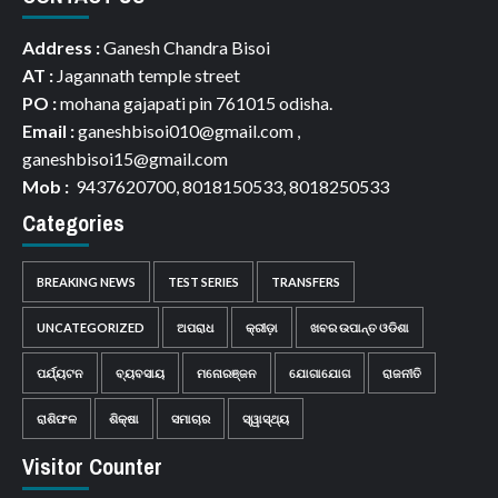
Address :
Ganesh Chandra Bisoi
AT :
Jagannath temple street
PO :
mohana gajapati pin 761015 odisha.
Email :
ganeshbisoi010@gmail.com ,
ganeshbisoi15@gmail.com
Mob :
9437620700, 8018150533, 8018250533
Categories
BREAKING NEWS
TEST SERIES
TRANSFERS
UNCATEGORIZED
ଅପରାଧ
କ୍ରୀଡ଼ା
ଖବର ଉପାନ୍ତ ଓଡିଶା
ପର୍ଯ୍ୟଟନ
ବ୍ୟବସାୟ
ମନୋରଞ୍ଜନ
ଯୋଗାଯୋଗ
ରାଜନୀତି
ରାଶିଫଳ
ଶିକ୍ଷା
ସମାଚାର
ସ୍ୱାସ୍ଥ୍ୟ
Visitor Counter