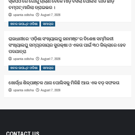
ସ୍କର୍ପିଓ ରେ ଗୋରୁ ଚାଲାଣ ବେଳେ ମାଡ଼ି ବସିଲା ପୋଲିସ ଗାଡି ଛାଡ଼ି
ଚମ୍ପଟ୍ ମାରିଲା ଡ୍ରାଇଭର ।
August 7, 2026
upanta odisha
ଖବର ଉପାନ୍ତ ଓଡିଶା
ସମାଚାର
ରାଜଧାନୀରେ ‘ଓଡ଼ିଶା ସଂଖ୍ୟାଲଘୁ ଜନମଞ୍ଚ’ର ବିଶେଷ ସମ୍ମିଳନୀ
ସଂଖ୍ୟାଲଘୁ ସମ୍ପ୍ରଦାୟର ସୁରକ୍ଷା ଓ ଏକତା ପାଇଁ ୩୦ ଜିଲ୍ଲାରେ ହେବ
ପଦଯାତ୍ରା
August 7, 2026
upanta odisha
ଖବର ଉପାନ୍ତ ଓଡିଶା
ସମାଚାର
ଖୋର୍ଦ୍ଧା ଶିଳ୍ପାଞ୍ଚଳ ଥାନା ପୋଲିସକୁ ମିଳିଛି ଆଉ ଏକ ବଡ଼ ସଫଳତା
August 7, 2026
upanta odisha
CONTACT US