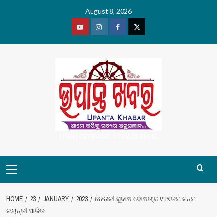
Skip
August 8, 2026
to
content
Youtube
Vimeo
Facebook
Twitter
UPANT ODISHA NO. 1 ODIA CHANNEL
Primary
Menu
HOME
23
JANUARY
2023
ନେତାଜୀ ସୁବାଷ ବୋଷଙ୍କ ୧୨୭ତମ ଜନ୍ମ
ଜୟନ୍ତୀ ପାଳିତ