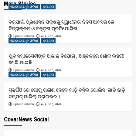
More Stories
ଖବର ଉପାନ୍ତ ଓଡିଶା
ସମାଚାର
ବରପାଲି ପ୍ରଶାସନ ପକ୍ଷରୁ ସ୍ୱାଧୀନତା ଦିବସ ଅବସର ରେ
ଚିତ୍ରାଙ୍କନ ଓ ବକ୍ତୃତା ପ୍ରତିଯୋଗିତା
August 7, 2026
upanta odisha
ଖବର ଉପାନ୍ତ ଓଡିଶା
ସମାଚାର
ଯୁବ ସମାଜସେବୀଙ୍କ ଅକାଳ ବିୟୋଗ , ଅଞ୍ଚଳରେ ଶୋକ ଲହରୀ
ଖେଳି ଯାଇଛି
August 7, 2026
upanta odisha
ଖବର ଉପାନ୍ତ ଓଡିଶା
ସମାଚାର
ସ୍କର୍ପିଓ ରେ ଗୋରୁ ଚାଲାଣ ବେଳେ ମାଡ଼ି ବସିଲା ପୋଲିସ ଗାଡି ଛାଡ଼ି
ଚମ୍ପଟ୍ ମାରିଲା ଡ୍ରାଇଭର ।
August 7, 2026
upanta odisha
CoverNews Social