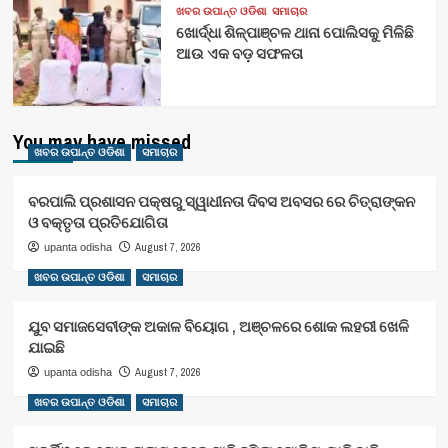
ଖବର ଉପାନ୍ତ ଓଡିଶା
ସମାଚାର
ଖୋର୍ଦ୍ଧା ଶିଳ୍ପାଞ୍ଚଳ ଥାନା ପୋଲିସକୁ ମିଳିଛି
ଆଉ ଏକ ବଡ଼ ସଫଳତା
You may have missed
ଖବର ଉପାନ୍ତ ଓଡିଶା
ସମାଚାର
ବରପାଲି ପ୍ରଶାସନ ପକ୍ଷରୁ ସ୍ୱାଧୀନତା ଦିବସ ଅବସର ରେ ଚିତ୍ରାଙ୍କନ
ଓ ବକ୍ତୃତା ପ୍ରତିଯୋଗିତା
August 7, 2026
upanta odisha
ଖବର ଉପାନ୍ତ ଓଡିଶା
ସମାଚାର
ଯୁବ ସମାଜସେବୀଙ୍କ ଅକାଳ ବିୟୋଗ , ଅଞ୍ଚଳରେ ଶୋକ ଲହରୀ ଖେଳି
ଯାଇଛି
August 7, 2026
upanta odisha
ଖବର ଉପାନ୍ତ ଓଡିଶା
ସମାଚାର