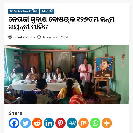
ଖବର ଉପାନ୍ତ ଓଡିଶା
ରାଜନୀତି
ନେତାଜୀ ସୁବାଷ ବୋଷଙ୍କ ୧୨୭ତମ ଜନ୍ମ
ଜୟନ୍ତୀ ପାଳିତ
upanta odisha
January 23, 2023
Share