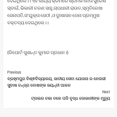
ଦେଇଥିଲେ।। ଏହି କାର୍ଯ୍ୟ କ୍ରମରେ ଶ୍ରମିକ ନେତା ସୁରେଶ
ସ୍ବାଇଁ, ଭିକାରୀ ଚରଣ ସାହୁ,ଚାପଧାରୀ ରାଉତ,ସ୍ମୃତିରେଖା
ସେନାପତି,ସଂଯୁକ୍ତା ସେଠୀ ,ଓ ଦୁଃଶାସନ ଜେନା ପ୍ରମ୍ମୁଖ
ବକ୍ତବ୍ୟ ଦେଇଥିଲେ।।
(ରିପୋର୍ଟ-ସୁଶାନ୍ତ କୁମାର ପ୍ରଧାନ।)
Post
Previous
ବ୍ରହ୍ମପୁର ବିଶ୍ଵବିଦ୍ୟାଳୟ, ଜାତୀୟ ସେବା ଯୋଜନା ର ନେତାଜୀ
Navigation
ସୁବାଷ ଚନ୍ଦ୍ର ବୋଷଙ୍କ ଜୟନ୍ତୀ ପାଳନ
Next
ଟ୍ରଲର ଚକା ତଳେ ପଡି ବୃଦ୍ଧ ଦୋକାନୀଙ୍କ ମୃତ୍ୟୁ