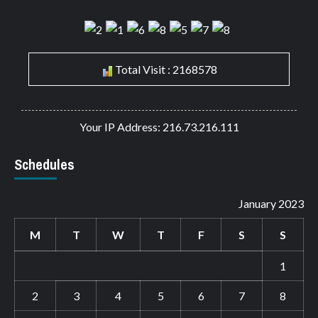
Total Visit : 2168578
Your IP Address: 216.73.216.111
Schedules
January 2023
M
T
W
T
F
S
S
1
2
3
4
5
6
7
8