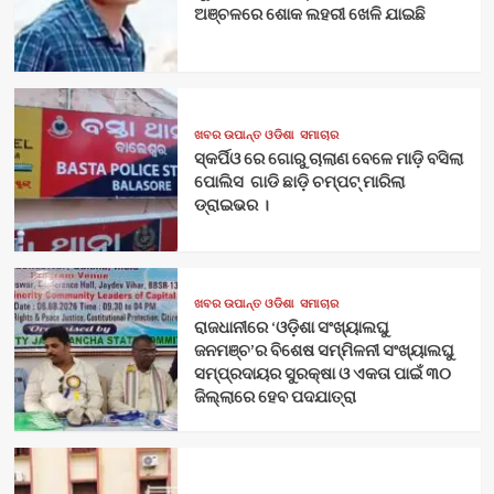
ଅଞ୍ଚଳରେ ଶୋକ ଲହରୀ ଖେଳି ଯାଇଛି
ଖବର ଉପାନ୍ତ ଓଡିଶା
ସମାଚାର
ସ୍କର୍ପିଓ ରେ ଗୋରୁ ଚାଲାଣ ବେଳେ ମାଡ଼ି ବସିଲା
ପୋଲିସ ଗାଡି ଛାଡ଼ି ଚମ୍ପଟ୍ ମାରିଲା
ଡ୍ରାଇଭର ।
ଖବର ଉପାନ୍ତ ଓଡିଶା
ସମାଚାର
ରାଜଧାନୀରେ ‘ଓଡ଼ିଶା ସଂଖ୍ୟାଲଘୁ
ଜନମଞ୍ଚ’ର ବିଶେଷ ସମ୍ମିଳନୀ ସଂଖ୍ୟାଲଘୁ
ସମ୍ପ୍ରଦାୟର ସୁରକ୍ଷା ଓ ଏକତା ପାଇଁ ୩୦
ଜିଲ୍ଲାରେ ହେବ ପଦଯାତ୍ରା