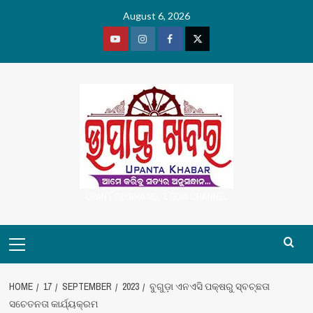
Skip
August 6, 2026
to
content
Youtube
Vimeo
Facebook
Twitter
UPANT ODISHA NO. 1 ODIA CHANNEL
Primary
Menu
HOME
17
SEPTEMBER
2023
ବୁଗୁଡ଼ା ଏନଏସି ପକ୍ଷରୁ ସ୍ବଚ୍ଛତା
ସଚେତନତା କାର୍ଯ୍ୟକ୍ରମ