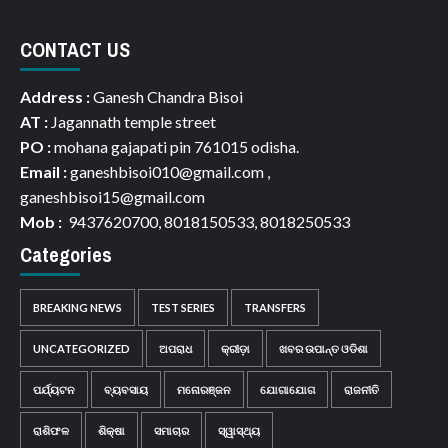
CONTACT US
Address :
Ganesh Chandra Bisoi
AT :
Jagannath temple street
PO :
mohana gajapati pin 761015 odisha.
Email :
ganeshbisoi010@gmail.com ,
ganeshbisoi15@gmail.com
Mob :
9437620700, 8018150533, 8018250533
Categories
BREAKING NEWS
TEST SERIES
TRANSFERS
UNCATEGORIZED
ଅପରାଧ
କ୍ରୀଡ଼ା
ଖବର ଉପାନ୍ତ ଓଡିଶା
ପର୍ଯ୍ୟଟନ
ବ୍ୟବସାୟ
ମନୋରଞ୍ଜନ
ଯୋଗାଯୋଗ
ରାଜନୀତି
ରାଶିଫଳ
ଶିକ୍ଷା
ସମାଚାର
ସ୍ୱାସ୍ଥ୍ୟ