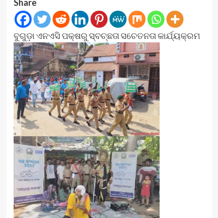
Share
ବୁଗୁଡ଼ା ଏନଏସି ପକ୍ଷରୁ ସ୍ବଚ୍ଛତା ସଚେତନତା କାର୍ଯ୍ୟକ୍ରମ