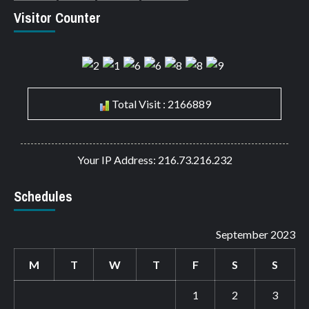
Visitor Counter
Total Visit : 2166889
Your IP Address: 216.73.216.232
Schedules
September 2023
M
T
W
T
F
S
S
1
2
3