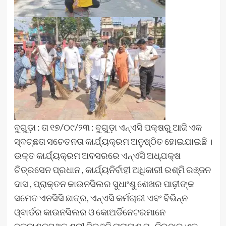
ବୁଗୁଡ଼ା : ତା ୧୭/୦୯/୨୩ : ବୁଗୁଡ଼ା ଏନ୍‌ଏସି ପକ୍ଷରୁ ଆଜି ଏକ
ସ୍ବଚ୍ଛତା ସଚେତନତା କାର୍ଯ୍ୟକ୍ରମ ଅନୁଷ୍ଠିତ ହୋଇଯାଇଛି ।
ଉକ୍ତ କାର୍ଯ୍ୟକ୍ରମ ଅବସରରେ ଏନ୍ଏସି ଅଧ୍ଯକ୍ଷ
ଚିତ୍ରସେନ ପ୍ରଧାନ , କାର୍ଯ୍ୟନିର୍ବାହୀ ଅଧିକାରୀ ରଶ୍ମି ରଞ୍ଜନ
ଦାସ , ପ୍ରାକ୍ତନ କାଉନସିଲର ସୁଧାଂଶୁ ଶେଖର ପାଢ଼ୀଙ୍କ
ସମେତ ଏନସିସି ଛାତ୍ର, ଏନ୍ଏସି କର୍ମଚାରୀ ଏବଂ ବିଭିନ୍ନ
ଓ୍ବାର୍ଡର କାଉନସିଲର ଓ କୋଅର୍ଡିନେଟରମାନେ
ବଡଦାଣ୍ଡସ୍ଥିତ ଶ୍ରୀ ବିରଞ୍ଚି ନାରାୟଣ ମନ୍ଦିରଠାରୁ ଏକ