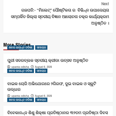
Next
ଗଜପତି:- “ମିଲେଟ୍” ପୌଷ୍ଟିକତା ର ବିଭିନ୍ନ ଉପାଦେୟତା
ସମ୍ପର୍କିତ ଜିଲ୍ଲା ସ୍ତରୀୟ ବିଜ୍ଞାନ ଆଲୋଚନା ଚକ୍ର କାର୍ଯ୍ୟକ୍ରମ
ଅନୁଷ୍ଠିତ ।
More Stories
ଖବର ଉପାନ୍ତ ଓଡିଶା
ସମାଚାର
ପୁରୀ ସଦରବ୍ଲକ ସ୍ତରୀୟ କ୍ରୀଡା ଉତ୍ସବ ଅନୁଷ୍ଠିତ
August 6, 2026
upanta odisha
ଖବର ଉପାନ୍ତ ଓଡିଶା
ସମାଚାର
ବାଇକ ଚୋରି ଅଭିଯୋଗରେ ୨ଗିରଫ, ଦୁଇ ବାଇକ ଓ ସ୍କୁଟି
ଉଦ୍ଧାର
August 6, 2026
upanta odisha
ଖବର ଉପାନ୍ତ ଓଡିଶା
ସମାଚାର
ବିବେକାନନ୍ଦ ଶିଶୁ ଶିକ୍ଷା ପ୍ରତିଷ୍ଠାନର ୩୨ତମ ପ୍ରତିଷ୍ଠା ଦିବସ