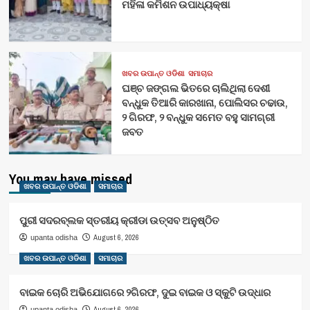
ମହିଳା କମିଶନ ଉପାଧ୍ୟକ୍ଷା
ଖବର ଉପାନ୍ତ ଓଡିଶା
ସମାଚାର
ଘଞ୍ଚ ଜଙ୍ଗଲ ଭିତରେ ଚାଲିଥିଲା ଦେଶୀ
ବନ୍ଧୁକ ତିଆରି କାରଖାନା, ପୋଲିସର ଚଢାଉ,
୨ ଗିରଫ, ୨ ବନ୍ଧୁକ ସମେତ ବହୁ ସାମଗ୍ରୀ
ଜବତ
You may have missed
ଖବର ଉପାନ୍ତ ଓଡିଶା
ସମାଚାର
ପୁରୀ ସଦରବ୍ଲକ ସ୍ତରୀୟ କ୍ରୀଡା ଉତ୍ସବ ଅନୁଷ୍ଠିତ
August 6, 2026
upanta odisha
ଖବର ଉପାନ୍ତ ଓଡିଶା
ସମାଚାର
ବାଇକ ଚୋରି ଅଭିଯୋଗରେ ୨ଗିରଫ, ଦୁଇ ବାଇକ ଓ ସ୍କୁଟି ଉଦ୍ଧାର
August 6, 2026
upanta odisha