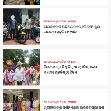
ଖବର ଉପାନ୍ତ ଓଡିଶା
ସମାଚାର
ବାଇକ ଚୋରି ଅଭିଯୋଗରେ ୨ଗିରଫ, ଦୁଇ
ବାଇକ ଓ ସ୍କୁଟି ଉଦ୍ଧାର
ଖବର ଉପାନ୍ତ ଓଡିଶା
ସମାଚାର
ବିବେକାନନ୍ଦ ଶିଶୁ ଶିକ୍ଷା ପ୍ରତିଷ୍ଠାନର
୩୨ତମ ପ୍ରତିଷ୍ଠା ଦିବସ
ଖବର ଉପାନ୍ତ ଓଡିଶା
ସମାଚାର
ଶ୍ରୀଜୀଉଙ୍କ ଦର୍ଶନ କଲେ ଉତ୍ତରପ୍ରଦେଶ