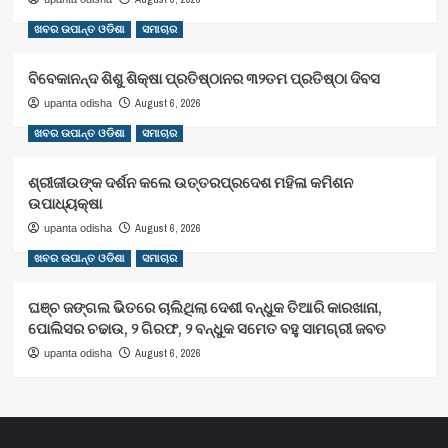
ଖବର ଉପାନ୍ତ ଓଡିଶା
ସମାଚାର
ବିବେକାନନ୍ଦ ଶିଶୁ ଶିକ୍ଷା ପ୍ରତିଷ୍ଠାନର ୩୨ତମ ପ୍ରତିଷ୍ଠା ଦିବସ
August 6, 2026
upanta odisha
ଖବର ଉପାନ୍ତ ଓଡିଶା
ସମାଚାର
ଶ୍ରୀଜୀଉଙ୍କ ଦର୍ଶନ କଲେ ଉତ୍ତରପ୍ରଦେଶ ମହିଳା କମିଶନ
ଉପାଧ୍ୟକ୍ଷା
August 6, 2026
upanta odisha
ଖବର ଉପାନ୍ତ ଓଡିଶା
ସମାଚାର
ଘଞ୍ଚ ଜଙ୍ଗଲ ଭିତରେ ଚାଲିଥିଲା ଦେଶୀ ବନ୍ଧୁକ ତିଆରି କାରଖାନା,
ପୋଲିସର ଚଢାଉ, ୨ ଗିରଫ, ୨ ବନ୍ଧୁକ ସମେତ ବହୁ ସାମଗ୍ରୀ ଜବତ
August 6, 2026
upanta odisha