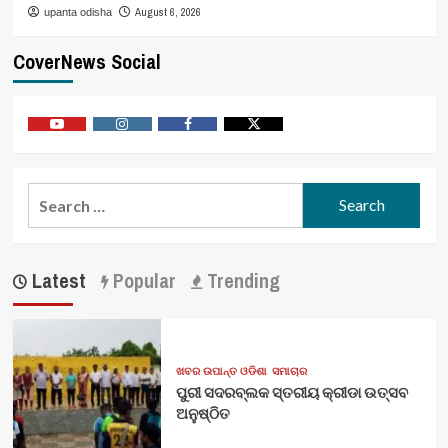
August 6, 2026
upanta odisha
CoverNews Social
Youtube
Vimeo
Facebook
Twitter
Search
for:
Latest
Popular
Trending
ଖବର ଉପାନ୍ତ ଓଡିଶା
ସମାଚାର
ପୁରୀ ସଦରବ୍ଲକ ସ୍ତରୀୟ କ୍ରୀଡା ଉତ୍ସବ
ଅନୁଷ୍ଠିତ