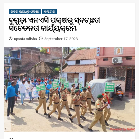
ଖବର ଉପାନ୍ତ ଓଡିଶା
ସମାଚାର
ବୁଗୁଡ଼ା ଏନଏସି ପକ୍ଷରୁ ସ୍ବଚ୍ଛତା
ସଚେତନତା କାର୍ଯ୍ୟକ୍ରମ
upanta odisha
September 17, 2023