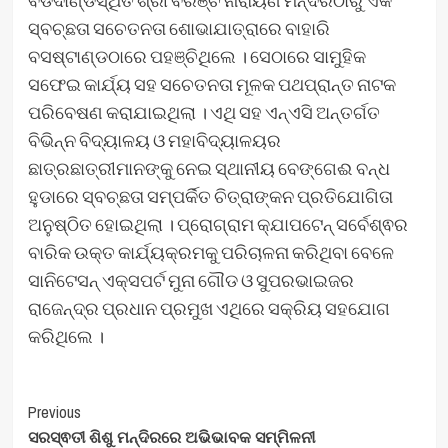
ସ୍ବଚ୍ଛତା ସଚେତନତା ଶୋଭାଯାତ୍ରାରେ ବାହାରି
ବସଷ୍ଟାଣ୍ଡଠାରେ ପହଞ୍ଚିଥିଲେ । ସେଠାରେ ସାମୁହିକ
ସଫେଇ କାର୍ଯ୍ୟ ସହ ସଚେତନତା ମୂଳକ ପଥପ୍ରାନ୍ତ ନାଟକ
ପରିବେଷଣ କରାଯାଇଥିଲା । ଏଥି ସହ ଏନ୍ଏସି ଅନ୍ତର୍ଗତ
ବିଭିନ୍ନ ବିଦ୍ୟାଳୟ ଓ ମହାବିଦ୍ୟାଳୟର
ଛାତ୍ରଛାତ୍ରୀମାନଙ୍କୁ ନେଇ ସ୍ଥାନୀୟ ବେଙ୍ଗେଈ ବନ୍ଧ
ହୁଡାରେ ସ୍ବଚ୍ଛତା ସମ୍ପର୍କିତ ଚିତ୍ରାଙ୍କନ ପ୍ରତିଯୋଗିତା
ଅନୁଷ୍ଠିତ ହୋଇଥିଲା । ପ୍ରୋଗ୍ରାମ କ୍ଯାପଟେନ୍ ସର୍ବେଶ୍ଵର
ବାରିକ ଉକ୍ତ କାର୍ଯ୍ୟକ୍ରମକୁ ପରିଚାଳନା କରିଥିବା ବେଳେ
ସାନିଟେସନ୍ ଏକ୍ସପର୍ଟ ମୁନା ଗୌଡ ଓ ସୁପରଭାଇଜର
ରାଜେନ୍ଦ୍ର ପ୍ରଧାନ ପ୍ରମୁଖ ଏଥିରେ ସକ୍ରିୟ ସହଯୋଗ
କରିଥିଲେ ।
Post
Previous
ସରସ୍ଵତୀ ଶିଶୁ ମନ୍ଦିରରେ ଅଭିଭାବକ ସମ୍ମିଳନୀ
Navigation