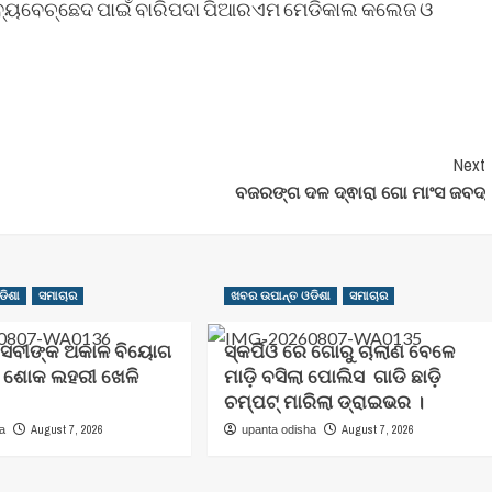
 ବ୍ୟବେଚ୍ଛେଦ ପାଇଁ ବାରିପଦା ପିଆରଏମ ମେଡିକାଲ କଲେଜ ଓ
Next
ବଜରଙ୍ଗ ଦଳ ଦ୍ଵାରା ଗୋ ମାଂସ ଜବଦ୍
ଡିଶା
ସମାଚାର
ଖବର ଉପାନ୍ତ ଓଡିଶା
ସମାଚାର
ସେବୀଙ୍କ ଅକାଳ ବିୟୋଗ
ସ୍କର୍ପିଓ ରେ ଗୋରୁ ଚାଲାଣ ବେଳେ
େ ଶୋକ ଲହରୀ ଖେଳି
ମାଡ଼ି ବସିଲା ପୋଲିସ ଗାଡି ଛାଡ଼ି
ଚମ୍ପଟ୍ ମାରିଲା ଡ୍ରାଇଭର ।
August 7, 2026
August 7, 2026
ha
upanta odisha