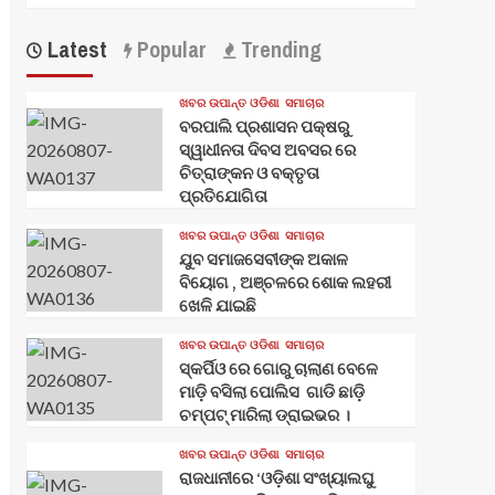
Latest
Popular
Trending
ଖବର ଉପାନ୍ତ ଓଡିଶା
ସମାଚାର
ବରପାଲି ପ୍ରଶାସନ ପକ୍ଷରୁ
ସ୍ୱାଧୀନତା ଦିବସ ଅବସର ରେ
ଚିତ୍ରାଙ୍କନ ଓ ବକ୍ତୃତା
ପ୍ରତିଯୋଗିତା
ଖବର ଉପାନ୍ତ ଓଡିଶା
ସମାଚାର
ଯୁବ ସମାଜସେବୀଙ୍କ ଅକାଳ
ବିୟୋଗ , ଅଞ୍ଚଳରେ ଶୋକ ଲହରୀ
ଖେଳି ଯାଇଛି
ଖବର ଉପାନ୍ତ ଓଡିଶା
ସମାଚାର
ସ୍କର୍ପିଓ ରେ ଗୋରୁ ଚାଲାଣ ବେଳେ
ମାଡ଼ି ବସିଲା ପୋଲିସ ଗାଡି ଛାଡ଼ି
ଚମ୍ପଟ୍ ମାରିଲା ଡ୍ରାଇଭର ।
ଖବର ଉପାନ୍ତ ଓଡିଶା
ସମାଚାର
ରାଜଧାନୀରେ ‘ଓଡ଼ିଶା ସଂଖ୍ୟାଲଘୁ