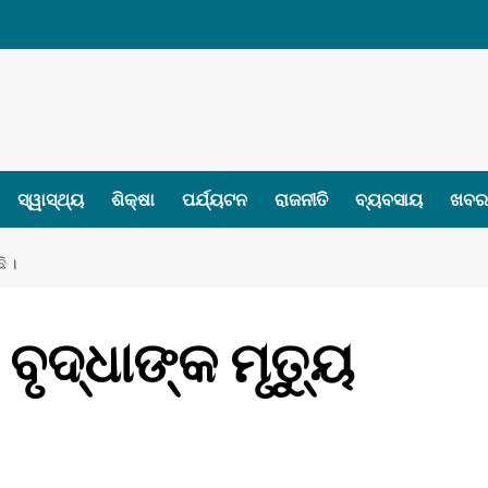
ସ୍ୱାସ୍ଥ୍ୟ
ଶିକ୍ଷା
ପର୍ଯ୍ୟଟନ
ରାଜନୀତି
ବ୍ୟବସାୟ
ଖବର 
ି ।
ୃଦ୍ଧାଙ୍କ ମୃତ୍ୟୁ