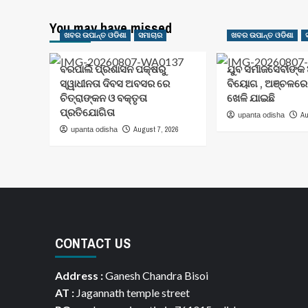
You may have missed
ଖବର ଉପାନ୍ତ ଓଡିଶା
ସମାଚାର
ଖବର ଉପାନ୍ତ ଓଡିଶା
ବରପାଲି ପ୍ରଶାସନ ପକ୍ଷରୁ
ଯୁବ ସମାଜସେବୀଙ୍କ
ସ୍ୱାଧୀନତା ଦିବସ ଅବସର ରେ
ବିୟୋଗ , ଅଞ୍ଚଳର
ଚିତ୍ରାଙ୍କନ ଓ ବକ୍ତୃତା
ଖେଳି ଯାଇଛି
ପ୍ରତିଯୋଗିତା
Au
upanta odisha
August 7, 2026
upanta odisha
CONTACT US
Address :
Ganesh Chandra Bisoi
AT :
Jagannath temple street