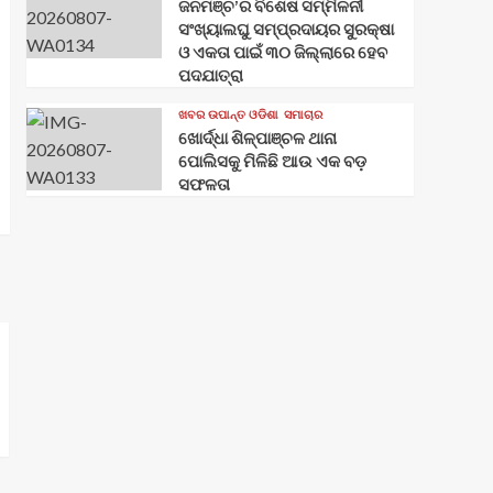
ଜନମଞ୍ଚ’ର ବିଶେଷ ସମ୍ମିଳନୀ
ସଂଖ୍ୟାଲଘୁ ସମ୍ପ୍ରଦାୟର ସୁରକ୍ଷା
ଓ ଏକତା ପାଇଁ ୩୦ ଜିଲ୍ଲାରେ ହେବ
ପଦଯାତ୍ରା
ଖବର ଉପାନ୍ତ ଓଡିଶା
ସମାଚାର
ଖୋର୍ଦ୍ଧା ଶିଳ୍ପାଞ୍ଚଳ ଥାନା
ପୋଲିସକୁ ମିଳିଛି ଆଉ ଏକ ବଡ଼
ସଫଳତା