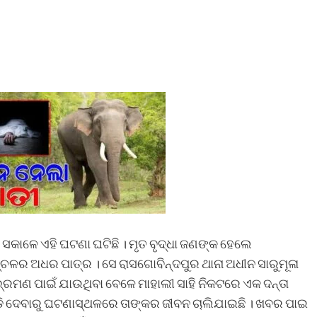
ସକାଳେ ଏହି ଘଟଣା ଘଟିଛି । ମୃତ ବୃଦ୍ଧା ଜଣଙ୍କ ହେଲେ
ଚଳର ଅଧର ପାତ୍ର । ସେ ରାସଗୋବିନ୍ଦପୁର ଥାନା ଅଧୀନ ସାରୁମୂଳା
ଃଭ୍ରମଣ ପାଇଁ ଯାଉଥିବା ବେଳେ ମାହାଲୀ ସାହି ନିକଟରେ ଏକ ଦନ୍ତା
 କଚାଡି ଦେବାରୁ ଘଟଣାସ୍ଥଳରେ ତାଙ୍କର ଜୀବନ ଚାଲିଯାଇଛି । ଖବର ପାଇ