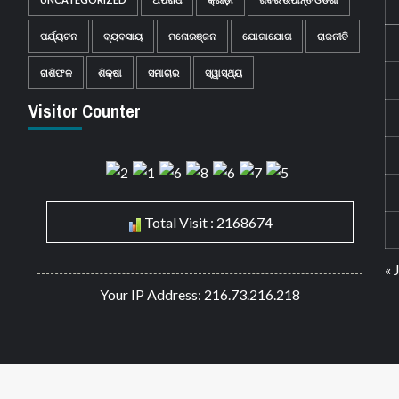
ପର୍ଯ୍ୟଟନ
ବ୍ୟବସାୟ
ମନୋରଞ୍ଜନ
ଯୋଗାଯୋଗ
ରାଜନୀତି
ରାଶିଫଳ
ଶିକ୍ଷା
ସମାଚାର
ସ୍ୱାସ୍ଥ୍ୟ
Visitor Counter
Total Visit : 2168674
« 
Your IP Address: 216.73.216.218