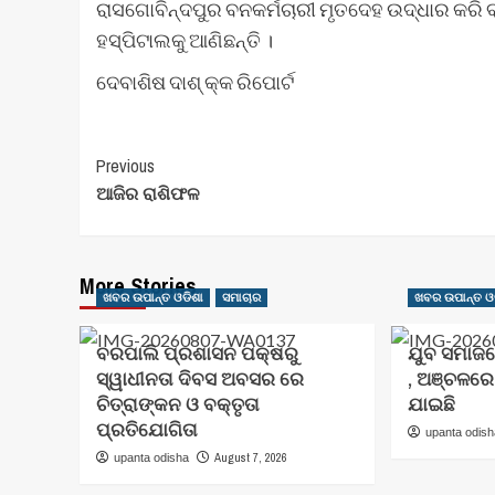
ରାସଗୋବିନ୍ଦପୁର ବନକର୍ମଚାରୀ ମୃତଦେହ ଉଦ୍ଧାର କରି
ହସ୍ପିଟାଲକୁ ଆଣିଛନ୍ତି ।
ଦେବାଶିଷ ଦାଶ୍ କ୍କ ରିପୋର୍ଟ
Post
Previous
ଆଜିର ରାଶିଫଳ
Navigation
More Stories
ଖବର ଉପାନ୍ତ ଓଡିଶା
ସମାଚାର
ଖବର ଉପାନ୍ତ ଓ
ବରପାଲି ପ୍ରଶାସନ ପକ୍ଷରୁ
ଯୁବ ସମାଜ
ସ୍ୱାଧୀନତା ଦିବସ ଅବସର ରେ
, ଅଞ୍ଚଳର
ଚିତ୍ରାଙ୍କନ ଓ ବକ୍ତୃତା
ଯାଇଛି
ପ୍ରତିଯୋଗିତା
upanta odis
August 7, 2026
upanta odisha