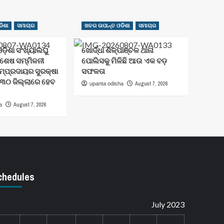
ିଶା
ସମାଚାର
ଖବର ଉପାନ୍ତ ଓଡିଶା
ସମାଚାର
ଡ଼ିଶା ସଂଖ୍ୟାଲଘୁ
ଖୋର୍ଦ୍ଧା ଶିଳ୍ପାଞ୍ଚଳ ଥାନା
ିଶେଷ ସମ୍ମିଳନୀ
ପୋଲିସକୁ ମିଳିଛି ଆଉ ଏକ ବଡ଼
ମ୍ପ୍ରଦାୟର ସୁରକ୍ଷା
ସଫଳତା
 ୩୦ ଜିଲ୍ଲାରେ ହେବ
August 7, 2026
upanta odisha
August 7, 2026
a
chedules
July 2023