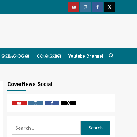
Youtube
Vimeo
Facebook
Twitter
ଉପାନ୍ତ ଓଡିଶା
ଯୋଗାଯୋଗ
Youtube Channel
CoverNews Social
Youtube
Vimeo
Facebook
Twitter
Search
for: