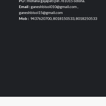
PO :
mohana gajapati pin 761015 odisha.
Email :
ganeshbisoi010@gmail.com ,
ganeshbisoi15@gmail.com
Mob :
9437620700, 8018150533, 8018250533