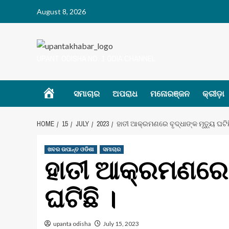
Skip
August 8, 2026
to
content
UPANT ODISHA NO. 1 ODIA CHANNEL
Home
ସମାଚାର
ଅପରାଧ
ମନୋରଞ୍ଜନ
କ୍ରୀଡ଼ା
HOME
15
JULY
2023
ହାତୀ ଆକ୍ରମଣରେ ବୃଦ୍ଧାଙ୍କ ମୃତ୍ୟୁ ଘଟିଛ
ଖବର ଉପାନ୍ତ ଓଡିଶା
ସମାଚାର
ହାତୀ ଆକ୍ରମଣରେ ବ
ଘଟିଛି ।
upanta odisha
July 15, 2023