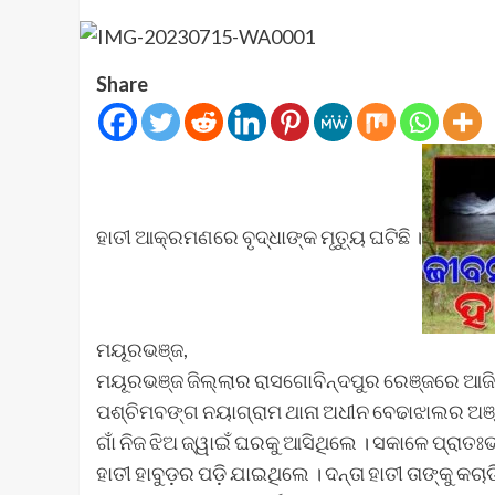
Share
ହାତୀ ଆକ୍ରମଣରେ ବୃଦ୍ଧାଙ୍କ ମୃତ୍ୟୁ ଘଟିଛି ।
ମୟୂରଭଞ୍ଜ,
ମୟୂରଭଞ୍ଜ ଜିଲ୍ଲାର ରାସଗୋବିନ୍ଦପୁର ରେଞ୍ଜରେ ଆଜି 
ପଶ୍ଚିମବଙ୍ଗ ନୟାଗ୍ରାମ ଥାନା ଅଧୀନ ବେଢାଝାଲର ଅଞ୍
ଗାଁ ନିଜ ଝିଅ ଜ୍ୱାଇଁ ଘରକୁ ଆସିଥିଲେ । ସକାଳେ ପ୍ରାତ
ହାତୀ ହାବୁଡ଼ର ପଡ଼ି ଯାଇଥିଲେ । ଦନ୍ତା ହାତୀ ତାଙ୍କୁ