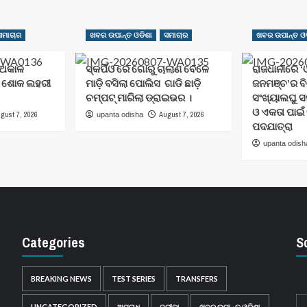
ସମାଚାର
ଖବର ଉପାନ୍ତ ଓଡିଶା
ସମାଚାର
ଖବର ଉପାନ୍ତ ଓଡ
 ଅକାଳ
ସ୍କର୍ପିଓ ରେ ଗୋରୁ ଚାଲାଣ ବେଳେ
ରାଜଧାନୀରେ ‘ଓ
େ ଶୋକ ଲହରୀ
ମାଡ଼ି ବସିଲା ପୋଲିସ ଗାଡି ଛାଡ଼ି
ଜନମଞ୍ଚ’ର ବ
ଚମ୍ପଟ୍ ମାରିଲା ଡ୍ରାଇଭର ।
ସଂଖ୍ୟାଲଘୁ ସ
ଓ ଏକତା ପାଇଁ
gust 7, 2026
August 7, 2026
upanta odisha
ପଦଯାତ୍ରା
upanta odish
Categories
S
BREAKING NEWS
TEST SERIES
TRANSFERS
UNCATEGORIZED
ଅପରାଧ
କ୍ରୀଡ଼ା
ଖବର ଉପାନ୍ତ ଓଡିଶା