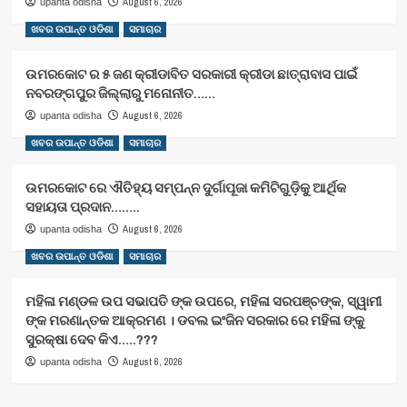
August 6, 2026
upanta odisha
ଖବର ଉପାନ୍ତ ଓଡିଶା
ସମାଚାର
ଉମରକୋଟ ର ୫ ଜଣ କ୍ରୀଡାବିତ ସରକାରୀ କ୍ରୀଡା ଛାତ୍ରାବାସ ପାଇଁ
ନବରଙ୍ଗପୁର ଜିଲ୍ଲାରୁ ମନୋନୀତ……
August 6, 2026
upanta odisha
ଖବର ଉପାନ୍ତ ଓଡିଶା
ସମାଚାର
ଉମରକୋଟ ରେ ଐତିହ୍ୟ ସମ୍ପନ୍ନ ଦୁର୍ଗାପୂଜା କମିଟିଗୁଡ଼ିକୁ ଆର୍ଥିକ
ସହାୟତା ପ୍ରଦାନ……..
August 6, 2026
upanta odisha
ଖବର ଉପାନ୍ତ ଓଡିଶା
ସମାଚାର
ମହିଳା ମଣ୍ଡଳ ଉପ ସଭାପତି ଙ୍କ ଉପରେ, ମହିଳା ସରପଞ୍ଚଙ୍କ, ସ୍ୱାମୀ
ଙ୍କ ମରଣାନ୍ତକ ଆକ୍ରମଣ । ଡବଲ ଇଂଜିନ ସରକାର ରେ ମହିଳା ଙ୍କୁ
ସୁରକ୍ଷା ଦେବ କିଏ…..???
August 6, 2026
upanta odisha