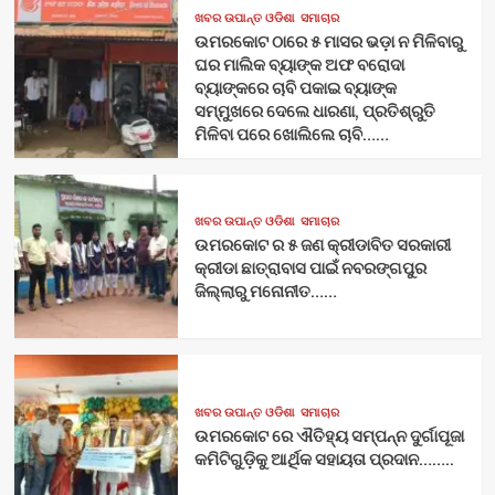
ଖବର ଉପାନ୍ତ ଓଡିଶା
ସମାଚାର
ଉମରକୋଟ ଠାରେ ୫ ମାସର ଭଡ଼ା ନ ମିଳିବାରୁ
ଘର ମାଲିକ ବ୍ୟାଙ୍କ ଅଫ ବରୋଦା
ବ୍ୟାଙ୍କରେ ଚାବି ପକାଇ ବ୍ୟାଙ୍କ
ସମ୍ମୁଖରେ ଦେଲେ ଧାରଣା, ପ୍ରତିଶ୍ରୁତି
ମିଳିବା ପରେ ଖୋଲିଲେ ଚାବି……
ଖବର ଉପାନ୍ତ ଓଡିଶା
ସମାଚାର
ଉମରକୋଟ ର ୫ ଜଣ କ୍ରୀଡାବିତ ସରକାରୀ
କ୍ରୀଡା ଛାତ୍ରାବାସ ପାଇଁ ନବରଙ୍ଗପୁର
ଜିଲ୍ଲାରୁ ମନୋନୀତ……
ଖବର ଉପାନ୍ତ ଓଡିଶା
ସମାଚାର
ଉମରକୋଟ ରେ ଐତିହ୍ୟ ସମ୍ପନ୍ନ ଦୁର୍ଗାପୂଜା
କମିଟିଗୁଡ଼ିକୁ ଆର୍ଥିକ ସହାୟତା ପ୍ରଦାନ……..