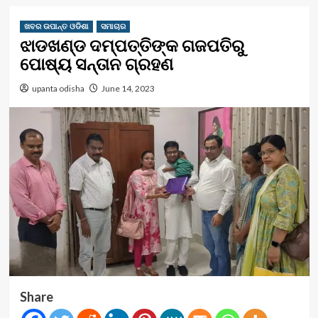
ଖବର ଉପାନ୍ତ ଓଡିଶା
ସମାଚାର
ଝାଡଖଣ୍ଡ ଦମ୍ପତ୍ତିଙ୍କ ଗଜପତିରୁ
ପୋଷ୍ୟ ସନ୍ତାନ ଗ୍ରହଣ
upanta odisha
June 14, 2023
Share