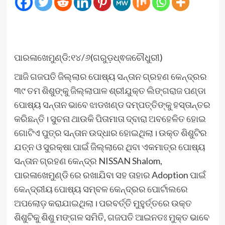
ପାରଳାଖେମୁଣ୍ଡି:୧୪/୬(ଗରୁଡ଼ଧ୍ଵଜଚୌଧୁରୀ)
ଆଜି ଗଜପତି ଜିଲ୍ଲାର ପୋଷ୍ୟ ସନ୍ତାନ ଗ୍ରହଣ କେନ୍ଦ୍ରର
୩୯ ତମ ଶିଶୁଙ୍କୁ ଜିଲ୍ଲାପାଳ ଶ୍ରୀଯୁକ୍ତ ଲିଙ୍ଗରାଜ ପଣ୍ଡା
ପୋଷ୍ୟ ସନ୍ତାନ ଭାବେ ଝାଡଖଣ୍ଡ ଦମ୍ପତ୍ତିଙ୍କୁ ହସ୍ତାନ୍ତର
କରିଛନ୍ତି। ସୁଚନା ଥାଉକି ପିତାମାତା ଦ୍ବାରା ଅବହେଳିତ ହୋଇ
ଗୋଟିଏ ପୁତ୍ର ସନ୍ତାନ ଉଦ୍ଧାର ହୋଇଥିଲା। ଉକ୍ତ ଶିଶୁଟିର
ଯତ୍ନ ଓ ସୁରକ୍ଷା ପାଇଁ ଜିଲ୍ଲାରେ ଥିବା ଏକମାତ୍ର ପୋଷ୍ୟ
ସନ୍ତାନ ଗ୍ରହଣ କେନ୍ଦ୍ର NISSAN Shalom,
ପାରଳାଖେମୁଣ୍ଡି ରେ ରଖାଯିବା ସହ ତାହାର Adoption ପାଇଁ
କେନ୍ଦ୍ରୀୟ ପୋଷ୍ୟ ସମ୍ବଳ କେନ୍ଦ୍ରର ପୋର୍ଟାଲରେ
ଅପଲୋଡ଼ କରାଯାଇଥିଲା। ପରବର୍ତ୍ତି ମୁହୁର୍ତ୍ତରେ ଉକ୍ତ
ଶିଶୁଟିକୁ ଶିଶୁ ମଙ୍ଗଳ ସମିତି, ଗଜପତି ଆଇନତଃ ମୁକ୍ତ ଭାବେ