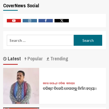
CoverNews Social
Youtube
Vimeo
Facebook
Twitter
Search
for:
Latest
Popular
Trending
ଖବର ଉପାନ୍ତ ଓଡିଶା
ସମାଚାର
ବରିଷ୍ଟ ବିଜେପି ନେତାଙ୍କୁ ନିର୍ମମ ହତ୍ୟା।