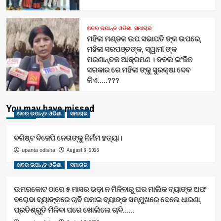
ଖବର ଉପାନ୍ତ ଓଡିଶା
ସମାଚାର
ମହିଳା ମଣ୍ଡଳ ଉପ ସଭାପତି ଙ୍କ ଉପରେ,
ମହିଳା ସରପଞ୍ଚଙ୍କ, ସ୍ୱାମୀ ଙ୍କ
ମରଣାନ୍ତକ ଆକ୍ରମଣ । ଡବଲ ଇଂଜିନ
ସରକାର ରେ ମହିଳା ଙ୍କୁ ସୁରକ୍ଷା ଦେବ
କିଏ…..???
You may have missed
ଖବର ଉପାନ୍ତ ଓଡିଶା
ସମାଚାର
ବରିଷ୍ଟ ବିଜେପି ନେତାଙ୍କୁ ନିର୍ମମ ହତ୍ୟା।
August 6, 2026
upanta odisha
ଖବର ଉପାନ୍ତ ଓଡିଶା
ସମାଚାର
ଉମରକୋଟ ଠାରେ ୫ ମାସର ଭଡ଼ା ନ ମିଳିବାରୁ ଘର ମାଲିକ ବ୍ୟାଙ୍କ ଅଫ
ବରୋଦା ବ୍ୟାଙ୍କରେ ଚାବି ପକାଇ ବ୍ୟାଙ୍କ ସମ୍ମୁଖରେ ଦେଲେ ଧାରଣା,
ପ୍ରତିଶ୍ରୁତି ମିଳିବା ପରେ ଖୋଲିଲେ ଚାବି……