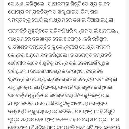
ଘୋଷଣା କରିଥିଲେ। ଯାହାଦ୍ବାରା ଶିଶୁଟି ପୋଷ୍ୟ ଭାବେ
ଯୋଗ୍ୟ ଦମ୍ପତ୍ତିଙ୍କ ପାଖକୁ ଯାଇପାରିବ, ତାହା
ସମସ୍ତଙ୍କୁ ପୋର୍ଟାଲ୍ ମାଧ୍ୟମରେ ଜଣାଇ ଦିଆଯାଇଥିଲା।
ପରବର୍ତ୍ତି ମୁହୁର୍ତ୍ତରେ ଚାରିବର୍ଷ ଧରି ସନ୍ତାନ ପାଇଁ ଅନଲାଇନ୍
ମାଧ୍ୟମରେ ଦରଖାସ୍ତ ଦେଇ ଅପେକ୍ଷା କରି ରହିଥିବା
ଝାଡଖଣ୍ଡ ଦମ୍ପତ୍ତିଙ୍କୁ କେନ୍ଦ୍ରୀୟ ପୋଷ୍ୟ ସମ୍ବଳ
କେନ୍ଦ୍ର ଅନୁମୋଦନ କରିଥିଲେ। ଉପରୋକ୍ତ ଦମ୍ପତ୍ତି
ଶାରିରୀକ ଭାବେ ଶିଶୁଟିକୁ ପସନ୍ଦ କରି ନେବାପାଇଁ ସ୍ଥିର
କରିଥିଲେ। ତାପରେ ଆବଶ୍ୟକ ହେଉଥିବା ଦସ୍ତାବିଜ
ସ୍ବତନ୍ତ୍ର ପୋଷ୍ୟ ସନ୍ତାନ ଗ୍ରହଣ କେନ୍ଦ୍ର ଏବଂ ଜିଲ୍ଲା
ଶିଶୁ ସୁରକ୍ଷା କାର୍ଯ୍ୟାଳୟ, ଗଜପତି ପ୍ରସ୍ତୁତ କରିଥିଲେ।
ପରବର୍ତ୍ତି ମୂହୁର୍ତ୍ତରେ ସମସ୍ତ ଦସ୍ତାବିଜ କୁ ଜିଲ୍ଲାପାଳ
ଯାଞ୍ଚ କରିବା ପରେ ଆଜି ଶିଶୁଟିକୁ ଝାଡଖଣ୍ଡ ରାଜ୍ୟର
ଦମ୍ପତ୍ତି ଙ୍କୁ ହସ୍ତାନ୍ତର କରିଦିଆଯାଇଥିଲା। ଏହି ଶିଶୁଟି
ପୁତ୍ର ସନ୍ତାନ ହୋଇଥିଲା ବେଳେ ଏହାର ବୟସ ମାତ୍ର ୮ ମାସ
ହୋଇଥିଲା। ଶିଶୁଟିକୁ ପାଇ ଦମ୍ପତ୍ତି ବେଶ ଖୁସି ଥିବା ଲକ୍ଷ୍ୟ