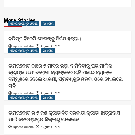
More Stories
ଖବର ଉପାନ୍ତ ଓଡିଶା
ସମାଚାର
ବରିଷ୍ଟ ବିଜେପି ନେତାଙ୍କୁ ନିର୍ମମ ହତ୍ୟା।
August 6, 2026
upanta odisha
ଖବର ଉପାନ୍ତ ଓଡିଶା
ସମାଚାର
ଉମରକୋଟ ଠାରେ ୫ ମାସର ଭଡ଼ା ନ ମିଳିବାରୁ ଘର ମାଲିକ
ବ୍ୟାଙ୍କ ଅଫ ବରୋଦା ବ୍ୟାଙ୍କରେ ଚାବି ପକାଇ ବ୍ୟାଙ୍କ
ସମ୍ମୁଖରେ ଦେଲେ ଧାରଣା, ପ୍ରତିଶ୍ରୁତି ମିଳିବା ପରେ ଖୋଲିଲେ
ଚାବି……
August 6, 2026
upanta odisha
ଖବର ଉପାନ୍ତ ଓଡିଶା
ସମାଚାର
ଉମରକୋଟ ର ୫ ଜଣ କ୍ରୀଡାବିତ ସରକାରୀ କ୍ରୀଡା ଛାତ୍ରାବାସ
ପାଇଁ ନବରଙ୍ଗପୁର ଜିଲ୍ଲାରୁ ମନୋନୀତ……
August 6, 2026
upanta odisha