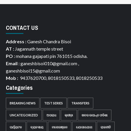
CONTACT US
Address :
Ganesh Chandra Bisoi
AT :
Jagannath temple street
PO :
mohana gajapati pin 761015 odisha.
Email :
ganeshbisoi010@gmail.com ,
ganeshbisoi15@gmail.com
Mob :
9437620700, 8018150533, 8018250533
Categories
BREAKING NEWS
TEST SERIES
TRANSFERS
UNCATEGORIZED
ଅପରାଧ
କ୍ରୀଡ଼ା
ଖବର ଉପାନ୍ତ ଓଡିଶା
ପର୍ଯ୍ୟଟନ
ବ୍ୟବସାୟ
ମନୋରଞ୍ଜନ
ଯୋଗାଯୋଗ
ରାଜନୀତି