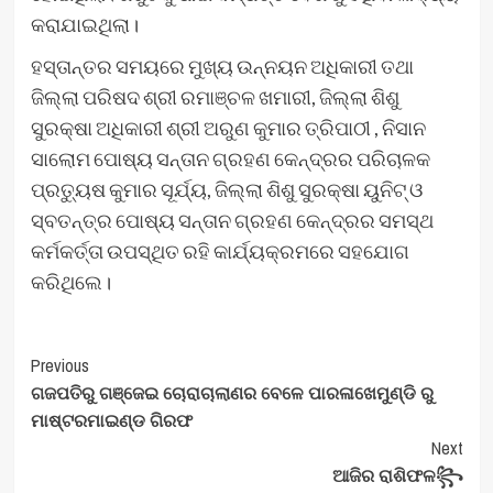
କରାଯାଇଥିଲା।
ହସ୍ତାନ୍ତର ସମୟରେ ମୁଖ୍ୟ ଉନ୍ନୟନ ଅଧିକାରୀ ତଥା
ଜିଲ୍ଲା ପରିଷଦ ଶ୍ରୀ ରମାଞ୍ଚଳ ଖମାରୀ, ଜିଲ୍ଲା ଶିଶୁ
ସୁରକ୍ଷା ଅଧିକାରୀ ଶ୍ରୀ ଅରୁଣ କୁମାର ତ୍ରିପାଠୀ , ନିସାନ
ସାଲୋମ ପୋଷ୍ୟ ସନ୍ତାନ ଗ୍ରହଣ କେନ୍ଦ୍ରର ପରିଚାଳକ
ପ୍ରତ୍ୟୁଷ କୁମାର ସୂର୍ଯ୍ୟ, ଜିଲ୍ଲା ଶିଶୁ ସୁରକ୍ଷା ୟୁନିଟ୍ ଓ
ସ୍ବତନ୍ତ୍ର ପୋଷ୍ୟ ସନ୍ତାନ ଗ୍ରହଣ କେନ୍ଦ୍ରର ସମସ୍ଥ
କର୍ମକର୍ତ୍ତା ଉପସ୍ଥିତ ରହି କାର୍ଯ୍ୟକ୍ରମରେ ସହଯୋଗ
କରିଥିଲେ।
Post
Previous
ଗଜପତିରୁ ଗଞ୍ଜେଇ ଚୋରାଚାଲାଣର ବେଳେ ପାରଳାଖେମୁଣ୍ଡି ରୁ
Navigation
ମାଷ୍ଟରମାଇଣ୍ଡ ଗିରଫ
Next
ଆଜିର ରାଶିଫଳ꧂