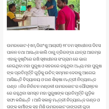
ଉମରକୋଟ-(ଏମ୍.ଦିନା°ଶୁ ଆଚାରୀ) ୭୮ତମ ସ୍ଵାଧୀନତା ଦିବସ
ପାଳନ ତଥା ଆସନ୍ତା କାଲି ଠାରୁ ତ୍ରିରଙ୍ଗା ଯାତ୍ରା ଆରମ୍ଭ
ଏହାକୁ ଦୃଷ୍ଟିରେ ରଖି ସ୍ଵାଧୀନତା ସଂଗ୍ରାମ ରେ ଭାଗ
ନେଇଥିବା ମହା ପୁରୁଷ ଓ ସହରରେ ରହୁଥିବା ଅନ୍ୟ ମହା ପୁରୁଷ
ଙ୍କ ପ୍ରତିମୂର୍ତ୍ତି ଗୁଡ଼ିକୁ ଉଚିତ୍ ସମ୍ମାନ ଦେବାକୁ ଆଗେଇ
ଆସିଛନ୍ତି ବିଦ୍ୟାଳୟ ଓ ଗଣ ଶିକ୍ଷା ମନ୍ତ୍ରୀ ନିତ୍ୟାନନ୍ଦ
ଗଣ୍ଡ । ନିଜ ନିର୍ବାଚନ ମଣ୍ଡଳୀ ଉମରକୋଟ ର ପୌରାଞ୍ଚଳ
ରେ ରହୁଥିବା ସମସ୍ତ ମହା ପୁରୁଷଙ୍କ ପ୍ରତିମୂର୍ତ୍ତି ଗୁଡ଼ିକ
ସଫା କରିଛନ୍ତି । ଆଜି ସକାଳୁ ମନ୍ତ୍ରୀ ନିତ୍ୟାନନ୍ଦ ଗଣ୍ଡ ଓ
ତାଙ୍କ କର୍ମୀଙ୍କ ସହ ମିଶି ଉମରକୋଟ ଡାଙ୍ଗରୀ ଗୁଡା