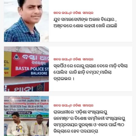
ଖବର ଉପାନ୍ତ ଓଡିଶା
ସମାଚାର
ଯୁବ ସମାଜସେବୀଙ୍କ ଅକାଳ ବିୟୋଗ ,
ଅଞ୍ଚଳରେ ଶୋକ ଲହରୀ ଖେଳି ଯାଇଛି
ଖବର ଉପାନ୍ତ ଓଡିଶା
ସମାଚାର
ସ୍କର୍ପିଓ ରେ ଗୋରୁ ଚାଲାଣ ବେଳେ ମାଡ଼ି ବସିଲା
ପୋଲିସ ଗାଡି ଛାଡ଼ି ଚମ୍ପଟ୍ ମାରିଲା
ଡ୍ରାଇଭର ।
ଖବର ଉପାନ୍ତ ଓଡିଶା
ସମାଚାର
ରାଜଧାନୀରେ ‘ଓଡ଼ିଶା ସଂଖ୍ୟାଲଘୁ
ଜନମଞ୍ଚ’ର ବିଶେଷ ସମ୍ମିଳନୀ ସଂଖ୍ୟାଲଘୁ
ସମ୍ପ୍ରଦାୟର ସୁରକ୍ଷା ଓ ଏକତା ପାଇଁ ୩୦
ଜିଲ୍ଲାରେ ହେବ ପଦଯାତ୍ରା