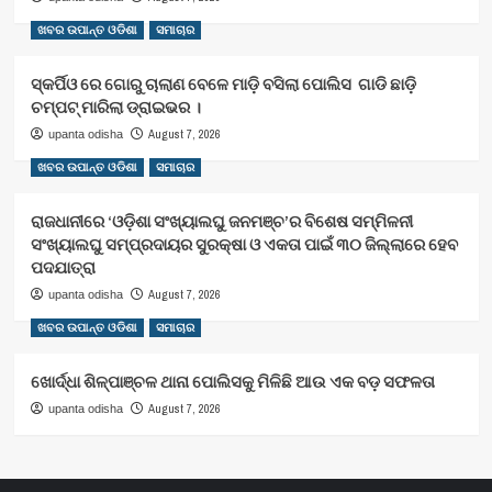
ଖବର ଉପାନ୍ତ ଓଡିଶା
ସମାଚାର
ସ୍କର୍ପିଓ ରେ ଗୋରୁ ଚାଲାଣ ବେଳେ ମାଡ଼ି ବସିଲା ପୋଲିସ ଗାଡି ଛାଡ଼ି
ଚମ୍ପଟ୍ ମାରିଲା ଡ୍ରାଇଭର ।
August 7, 2026
upanta odisha
ଖବର ଉପାନ୍ତ ଓଡିଶା
ସମାଚାର
ରାଜଧାନୀରେ ‘ଓଡ଼ିଶା ସଂଖ୍ୟାଲଘୁ ଜନମଞ୍ଚ’ର ବିଶେଷ ସମ୍ମିଳନୀ
ସଂଖ୍ୟାଲଘୁ ସମ୍ପ୍ରଦାୟର ସୁରକ୍ଷା ଓ ଏକତା ପାଇଁ ୩୦ ଜିଲ୍ଲାରେ ହେବ
ପଦଯାତ୍ରା
August 7, 2026
upanta odisha
ଖବର ଉପାନ୍ତ ଓଡିଶା
ସମାଚାର
ଖୋର୍ଦ୍ଧା ଶିଳ୍ପାଞ୍ଚଳ ଥାନା ପୋଲିସକୁ ମିଳିଛି ଆଉ ଏକ ବଡ଼ ସଫଳତା
August 7, 2026
upanta odisha