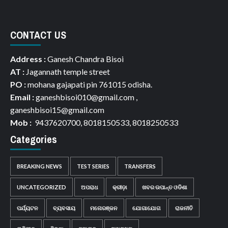
CONTACT US
Address :
Ganesh Chandra Bisoi
AT :
Jagannath temple street
PO :
mohana gajapati pin 761015 odisha.
Email :
ganeshbisoi010@gmail.com ,
ganeshbisoi15@gmail.com
Mob :
9437620700, 8018150533, 8018250533
Categories
BREAKING NEWS
TEST SERIES
TRANSFERS
UNCATEGORIZED
ଅପରାଧ
କ୍ରୀଡ଼ା
ଖବର ଉପାନ୍ତ ଓଡିଶା
ପର୍ଯ୍ୟଟନ
ବ୍ୟବସାୟ
ମନୋରଞ୍ଜନ
ଯୋଗାଯୋଗ
ରାଜନୀତି