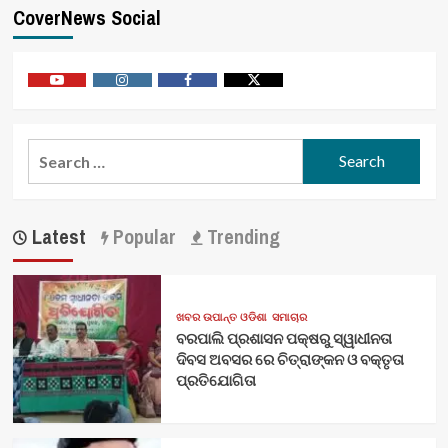
CoverNews Social
Youtube
Vimeo
Facebook
Twitter
Search
for:
Latest
Popular
Trending
ଖବର ଉପାନ୍ତ ଓଡିଶା
ସମାଚାର
ବରପାଲି ପ୍ରଶାସନ ପକ୍ଷରୁ ସ୍ୱାଧୀନତା
ଦିବସ ଅବସର ରେ ଚିତ୍ରାଙ୍କନ ଓ ବକ୍ତୃତା
ପ୍ରତିଯୋଗିତା