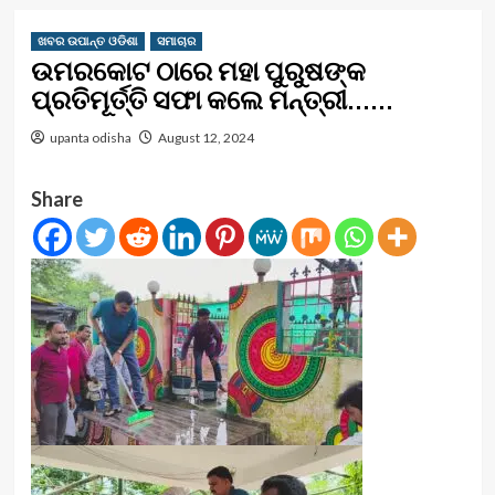
ଖବର ଉପାନ୍ତ ଓଡିଶା
ସମାଚାର
ଉମରକୋଟ ଠାରେ ମହା ପୁରୁଷଙ୍କ
ପ୍ରତିମୂର୍ତ୍ତି ସଫା କଲେ ମନ୍ତ୍ରୀ……
upanta odisha
August 12, 2024
Share