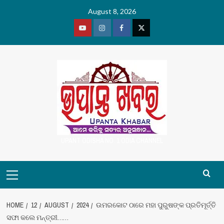
Skip
August 8, 2026
to
content
Youtube
Vimeo
Facebook
Twitter
UPANT ODISHA NO. 1 ODIA CHANNEL
Primary
Menu
HOME
12
AUGUST
2024
ଉମରକୋଟ ଠାରେ ମହା ପୁରୁଷଙ୍କ ପ୍ରତିମୂର୍ତ୍ତି
ସଫା କଲେ ମନ୍ତ୍ରୀ……