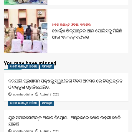
ଖବର ଉପାନ୍ତ ଓଡିଶା
ସମାଚାର
ଖୋର୍ଦ୍ଧା ଶିଳ୍ପାଞ୍ଚଳ ଥାନା ପୋଲିସକୁ ମିଳିଛି
ଆଉ ଏକ ବଡ଼ ସଫଳତା
You may have missed
ଖବର ଉପାନ୍ତ ଓଡିଶା
ସମାଚାର
ବରପାଲି ପ୍ରଶାସନ ପକ୍ଷରୁ ସ୍ୱାଧୀନତା ଦିବସ ଅବସର ରେ ଚିତ୍ରାଙ୍କନ
ଓ ବକ୍ତୃତା ପ୍ରତିଯୋଗିତା
August 7, 2026
upanta odisha
ଖବର ଉପାନ୍ତ ଓଡିଶା
ସମାଚାର
ଯୁବ ସମାଜସେବୀଙ୍କ ଅକାଳ ବିୟୋଗ , ଅଞ୍ଚଳରେ ଶୋକ ଲହରୀ ଖେଳି
ଯାଇଛି
August 7, 2026
upanta odisha