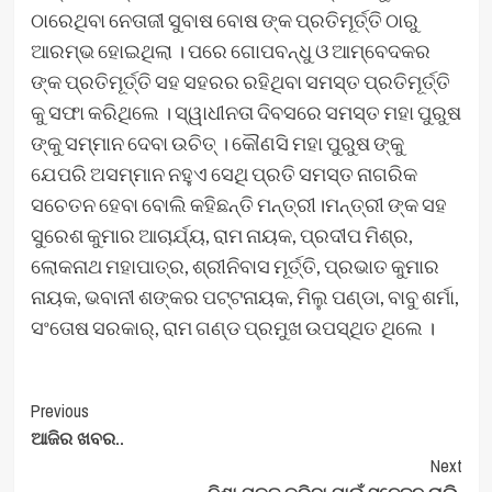
ଠାରେଥିବା ନେତାଜୀ ସୁବାଷ ବୋଷ ଙ୍କ ପ୍ରତିମୂର୍ତ୍ତି ଠାରୁ
ଆରମ୍ଭ ହୋଇଥିଲା । ପରେ ଗୋପବନ୍ଧୁ ଓ ଆମ୍ବେଦକର
ଙ୍କ ପ୍ରତିମୂର୍ତ୍ତି ସହ ସହରର ରହିଥିବା ସମସ୍ତ ପ୍ରତିମୂର୍ତ୍ତି
କୁ ସଫା କରିଥିଲେ । ସ୍ୱାଧୀନତା ଦିବସରେ ସମସ୍ତ ମହା ପୁରୁଷ
ଙ୍କୁ ସମ୍ମାନ ଦେବା ଉଚିତ୍ । କୌଣସି ମହା ପୁରୁଷ ଙ୍କୁ
ଯେପରି ଅସମ୍ମାନ ନହୁଏ ସେଥି ପ୍ରତି ସମସ୍ତ ନାଗରିକ
ସଚେତନ ହେବା ବୋଲି କହିଛନ୍ତି ମନ୍ତ୍ରୀ।ମନ୍ତ୍ରୀ ଙ୍କ ସହ
ସୁରେଶ କୁମାର ଆଚାର୍ଯ୍ୟ, ରାମ ନାୟକ, ପ୍ରଦୀପ ମିଶ୍ର,
ଲୋକନାଥ ମହାପାତ୍ର, ଶ୍ରୀନିବାସ ମୂର୍ତ୍ତି, ପ୍ରଭାତ କୁମାର
ନାୟକ, ଭବାନୀ ଶଙ୍କର ପଟ୍ଟନାୟକ, ମିଲୁ ପଣ୍ଡା, ବାବୁ ଶର୍ମା,
ସଂତୋଷ ସରକାର୍, ରାମ ଗଣ୍ଡ ପ୍ରମୁଖ ଉପସ୍ଥିତ ଥିଲେ ।
Post
Previous
ଆଜିର ଖବର..
Navigation
Next