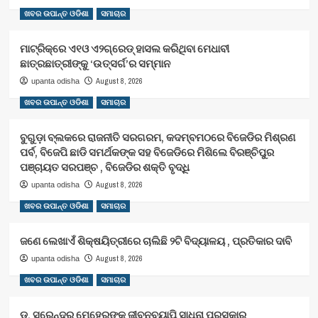
ଖବର ଉପାନ୍ତ ଓଡିଶା
ସମାଚାର
ମାଟ୍ରିକ୍‌ରେ ଏ୧ଓ ଏ୨ଗ୍ରେଡ୍‌ ହାସଲ କରିଥିବା ମେଧାବୀ
ଛାତ୍ରଛାତ୍ରୀଙ୍କୁ ‘ଉତ୍ସର୍ଗ’ର ସମ୍ମାନ
August 8, 2026
upanta odisha
ଖବର ଉପାନ୍ତ ଓଡିଶା
ସମାଚାର
ବୁଗୁଡ଼ା ବ୍ଲକରେ ରାଜନୀତି ସରଗରମ, କଦମ୍ବମଠରେ ବିଜେଡିର ମିଶ୍ରଣ
ପର୍ବ, ବିଜେପି ଛାଡି ସମର୍ଥକଙ୍କ ସହ ବିଜେଡିରେ ମିଶିଲେ ବିରଞ୍ଚିପୁର
ପଞ୍ଚାୟତ ସରପଞ୍ଚ , ବିଜେଡିର ଶକ୍ତି ବୃଦ୍ଧି
August 8, 2026
upanta odisha
ଖବର ଉପାନ୍ତ ଓଡିଶା
ସମାଚାର
ଜଣେ ଲେଖାଏଁ ଶିକ୍ଷୟିତ୍ରୀରେ ଚାଲିଛି ୨ଟି ବିଦ୍ୟାଳୟ , ପ୍ରତିକାର ଦାବି
August 8, 2026
upanta odisha
ଖବର ଉପାନ୍ତ ଓଡିଶା
ସମାଚାର
ଡ଼. ସୁରେନ୍ଦ୍ର ମେହେରଙ୍କୁ ଜୀବନବ୍ୟାପି ସାଧନା ପୁରସ୍କାର