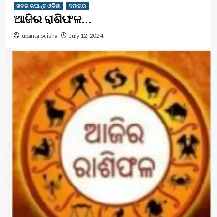
ଖବର ଉପାନ୍ତ ଓଡିଶା
ସମାଚାର
ଆଜିର ରାଶିଫଳ…
upanta odisha
July 12, 2024