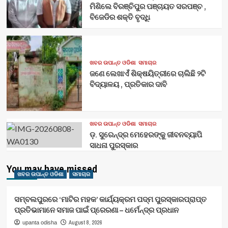
ମିଶିଲେ ବିରଞ୍ଚିପୁର ପଞ୍ଚାୟତ ସରପଞ୍ଚ ,
ବିଜେଡିର ଶକ୍ତି ବୃଦ୍ଧି
ଖବର ଉପାନ୍ତ ଓଡିଶା
ସମାଚାର
ଜଣେ ଲେଖାଏଁ ଶିକ୍ଷୟିତ୍ରୀରେ ଚାଲିଛି ୨ଟି
ବିଦ୍ୟାଳୟ , ପ୍ରତିକାର ଦାବି
ଖବର ଉପାନ୍ତ ଓଡିଶା
ସମାଚାର
ଡ଼. ସୁରେନ୍ଦ୍ର ମେହେରଙ୍କୁ ଜୀବନବ୍ୟାପି
ସାଧନା ପୁରସ୍କାର
You may have missed
ଖବର ଉପାନ୍ତ ଓଡିଶା
ସମାଚାର
ସମ୍ବଲପୁରରେ ‘ମାଟିର ମହକ’ କାର୍ଯ୍ୟକ୍ରମ ପଦ୍ମ ପୁରସ୍କାରପ୍ରାପ୍ତ
ପ୍ରତିଭାମାନେ ସମାଜ ପାଇଁ ପ୍ରେରଣା – ଧର୍ମେନ୍ଦ୍ର ପ୍ରଧାନ
August 8, 2026
upanta odisha