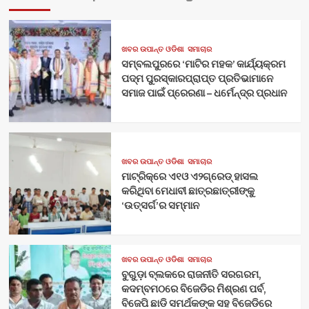
ଖବର ଉପାନ୍ତ ଓଡିଶା
ସମାଚାର
ସମ୍ବଲପୁରରେ ‘ମାଟିର ମହକ’ କାର୍ଯ୍ୟକ୍ରମ
ପଦ୍ମ ପୁରସ୍କାରପ୍ରାପ୍ତ ପ୍ରତିଭାମାନେ
ସମାଜ ପାଇଁ ପ୍ରେରଣା – ଧର୍ମେନ୍ଦ୍ର ପ୍ରଧାନ
ଖବର ଉପାନ୍ତ ଓଡିଶା
ସମାଚାର
ମାଟ୍ରିକ୍‌ରେ ଏ୧ଓ ଏ୨ଗ୍ରେଡ୍‌ ହାସଲ
କରିଥିବା ମେଧାବୀ ଛାତ୍ରଛାତ୍ରୀଙ୍କୁ
‘ଉତ୍ସର୍ଗ’ର ସମ୍ମାନ
ଖବର ଉପାନ୍ତ ଓଡିଶା
ସମାଚାର
ବୁଗୁଡ଼ା ବ୍ଲକରେ ରାଜନୀତି ସରଗରମ,
କଦମ୍ବମଠରେ ବିଜେଡିର ମିଶ୍ରଣ ପର୍ବ,
ବିଜେପି ଛାଡି ସମର୍ଥକଙ୍କ ସହ ବିଜେଡିରେ