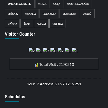
UNCATEGORIZED
ଅପରାଧ
କ୍ରୀଡ଼ା
ଖବର ଉପାନ୍ତ ଓଡିଶା
ପର୍ଯ୍ୟଟନ
ବ୍ୟବସାୟ
ମନୋରଞ୍ଜନ
ଯୋଗାଯୋଗ
ରାଜନୀତି
ରାଶିଫଳ
ଶିକ୍ଷା
ସମାଚାର
ସ୍ୱାସ୍ଥ୍ୟ
Visitor Counter
Total Visit : 2170213
Your IP Address: 216.73.216.251
Schedules