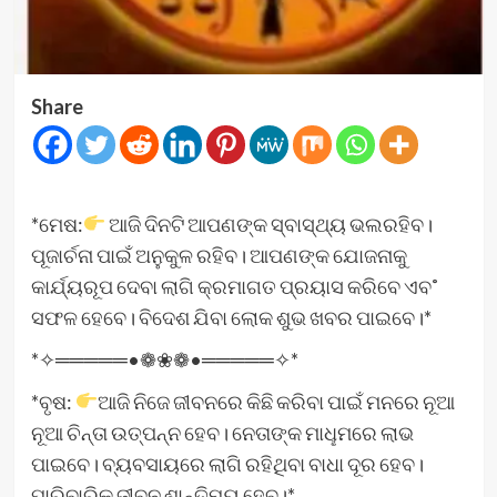
Share
*ମେଷ:
ଆଜି ଦିନଟି ଆପଣଙ୍କ ସ୍ବାସ୍ଥ୍ୟ ଭଲରହିବ।
ପୂଜାର୍ଚନା ପାଇଁ ଅନୁକୁଳ ରହିବ। ଆପଣଙ୍କ ଯୋଜନାକୁ
କାର୍ଯ୍ୟରୂପ ଦେବା ଲାଗି କ୍ରମାଗତ ପ୍ରୟାସ କରିବେ ଏବ˚
ସଫଳ ହେବେ। ବିଦେଶ ଯିବା ଲୋକ ଶୁଭ ଖବର ପାଇବେ।*
*✧═════•❁❀❁•═════✧*
*ବୃଷ:
ଆଜି ନିଜେ ଜୀବନରେ କିଛି କରିବା ପାଇଁ ମନରେ ନୂଆ
ନୂଆ ଚିନ୍ତା ଉତ୍ପନ୍ନ ହେବ। ନେତାଙ୍କ ମାଧୢମରେ ଲାଭ
ପାଇବେ। ବ୍ୟବସାୟରେ ଲାଗି ରହିଥିବା ବାଧା ଦୂର ହେବ।
ପାରିବାରିକ ଜୀବନ ଶାନ୍ତିମୟ ହେବ।*