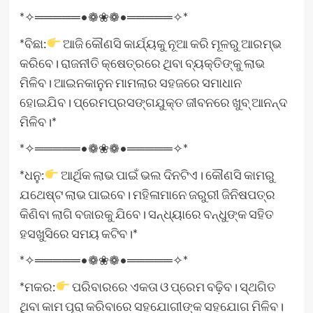
*✧═════•❁❀❁•═════✧*
*ବିଛା:
ଆଜି କୌଣସି କାର୍ଯ୍ୟକୁ ନୂଆ କରି ମୂଳରୁ ଆରମ୍ଭ
କରିବେ। ରାଜନୀତି କ୍ଷେତ୍ରରେ ଥିବା ବ୍ୟକ୍ତିଙ୍କୁ ଲାଭ
ମିଳିବ। ଆଇନକାନୁନ ମାମଲାର ସହଜରେ ସମାଧାନ
ହୋଇଯିବ। ପ୍ରେମପ୍ରସଙ୍ଗଯୁକ୍ତ ଜୀବନରେ ଖୁବ୍‌ ଆନନ୍ଦ
ମିଳିବ।*
*✧═════•❁❀❁•═════✧*
*ଧନୁ:
ଆର୍ଥିକ ଲାଭ ପାଇଁ ଭଲ ଦିନଟିଏ। କୌଣସି କାମରୁ
ଯଥେଷ୍ଟ ଲାଭ ପାଇବେ। ମହିଳାମାନେ ଜରୁରୀ ଜିନିଷପତ୍ର
କିଣିବା ଲାଗି ବଜାରକୁ ଯିବେ। ସନ୍ଧ୍ୟାରେ ବନ୍ଧୁଙ୍କ ସହିତ
ହସଖୁସିରେ ସମୟ କଟିବ।*
*✧═════•❁❀❁•═════✧*
*ମକର:
ପରିବାରରେ ଏକତା ଓ ପ୍ରେମ ବଢ଼ିବ। ସ୍ଥଗିତ
ଥିବା କାମ ପୂରା କରିବାରେ ସହଯୋଗୀଙ୍କ ସହଯୋଗ ମିଳିବ।