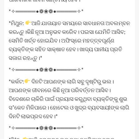
*✧═════•❁❀❁•═════✧*
*ମିଥୁନ:
ଆଜି ଯାତାୟାତ ସମୟରେ ସାବଧାନତା ଅବଲମ୍ବନ
କରନ୍ତୁ।କିଛି ନୂଆ ଅନୁଭବ କରି‌େବ। ପଇସା ଯେମିତି ଆସିବ;
ସେମିତି ଖର୍ଚ୍ଚ ହୋଇଯିବ। ଅଫିସ୍‌ରେ ମହତ୍ତ୍ବପୂର୍ଣ୍ଣ
ବ୍ୟକ୍ତିଙ୍କ ସହିତ ସାକ୍ଷାତ ହେବ। ଖାଦ୍ୟ ପାନୀୟ ପ୍ରତି
ସଜାଗ ରହନ୍ତୁ।*
*✧═════•❁❀❁•═════✧*
*କର୍କଟ:
ଦିନଟି ଆପଣଙ୍କ ଲାଗି ସବୁ ଦୃଷ୍ଟିରୁ ଭଲ।
ଆପଣଙ୍କ ଜୀବନରେ କିଛି ନୂଆ ପରିବର୍ତ୍ତନ ଆସିବ।
ବିଦେଶରେ ଚାକିରି ପାଇଁ ପ୍ରୟାସ କରୁଥିବା ବ୍ୟକ୍ତିଙ୍କୁ ଶୁଭ
ସ˚କେତ ମିଳିପାରେ। ହୋଟେଲ ଓ ଖୁଦ୍ର ବ୍ୟବସାୟୀଙ୍କ ଲାଗି
ଦିନଟି ଲାଭପ୍ରଦ ହେବ।*
*✧═════•❁❀❁•═════✧*