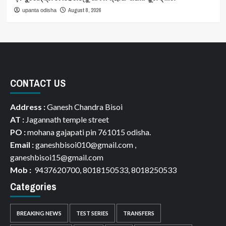
August 8, 2026
upanta odisha
CONTACT US
Address :
Ganesh Chandra Bisoi
AT :
Jagannath temple street
PO :
mohana gajapati pin 761015 odisha.
Email :
ganeshbisoi010@gmail.com ,
ganeshbisoi15@gmail.com
Mob :
9437620700, 8018150533, 8018250533
Categories
BREAKING NEWS
TEST SERIES
TRANSFERS