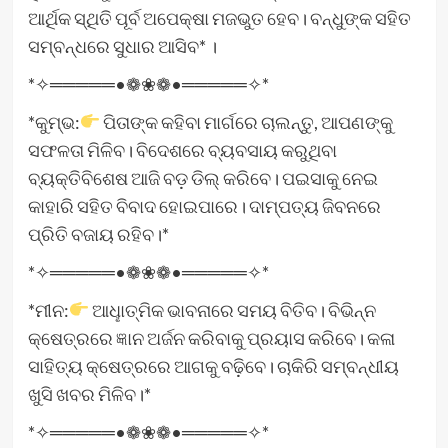
ଆର୍ଥିକ ସ୍ଥିତି ପୂର୍ବ ଅପେକ୍ଷା ମଜଭୁତ ହେବ। ବନ୍ଧୁଙ୍କ ସହିତ
ସମ୍ବନ୍ଧରେ ସୁଧାର ଆସିବ* ।
*✧═════•❁❀❁•═════✧*
*କୁମ୍ଭ:
ପିତାଙ୍କ କହିବା ମାର୍ଗରେ ଚାଲନ୍ତୁ, ଆପଣଙ୍କୁ
ସଫଳତା ମିଳିବ। ବିଦେଶରେ ବ୍ୟବସାୟ କରୁଥିବା
ବ୍ୟକ୍ତିବିଶେଷ ଆଜି ବଡ଼ ଡିଲ୍‌ କରିବେ। ପଇସାକୁ ନେଇ
କାହାରି ସହିତ ବିବାଦ ହୋଇପାରେ। ଦାମ୍ପତ୍ୟ ଜିବନରେ
ପ୍ରିତି ବଜାୟ ରହିବ।*
*✧═════•❁❀❁•═════✧*
*ମୀନ:
ଆଧୢାତ୍ମିକ ଭାବନାରେ ସମୟ ବିତିବ। ବିଭିନ୍ନ
କ୍ଷେତ୍ରରେ ଜ୍ଞାନ ଅର୍ଜନ କରିବାକୁ ପ୍ରୟାସ କରିବେ। କଳା
ସାହିତ୍ୟ କ୍ଷେତ୍ରରେ ଆଗକୁ ବଢ଼ିବେ। ଚାକିରି ସମ୍ବନ୍ଧୀୟ
ଖୁସି ଖବର ମିଳିବ।*
*✧═════•❁❀❁•═════✧*