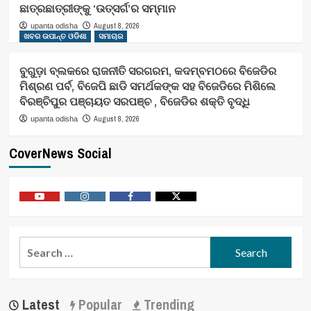
ଛାତ୍ରଛାତ୍ରୀଙ୍କୁ ‘ଉତ୍ସର୍ଗ’ର ସମ୍ମାନ
August 8, 2026
upanta odisha
ଖବର ଉପାନ୍ତ ଓଡିଶା
ସମାଚାର
ବୁଗୁଡ଼ା ବ୍ଲକରେ ରାଜନୀତି ସରଗରମ, କଦମ୍ବମଠରେ ବିଜେଡିର
ମିଶ୍ରଣ ପର୍ବ, ବିଜେପି ଛାଡି ସମର୍ଥକଙ୍କ ସହ ବିଜେଡିରେ ମିଶିଲେ
ବିରଞ୍ଚିପୁର ପଞ୍ଚାୟତ ସରପଞ୍ଚ , ବିଜେଡିର ଶକ୍ତି ବୃଦ୍ଧି
August 8, 2026
upanta odisha
CoverNews Social
Youtube
Vimeo
Facebook
Twitter
Search
for:
Latest
Popular
Trending