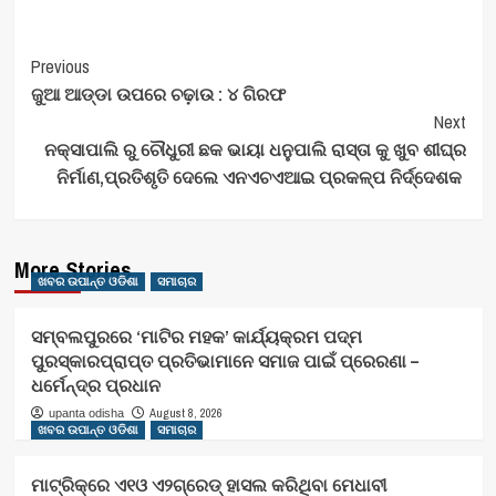
Post
Previous
ଜୁଆ ଆଡ୍ଡା ଉପରେ ଚଢ଼ାଉ : ୪ ଗିରଫ
Navigation
Next
ନକ୍ସାପାଲି ରୁ ଚୌଧୁରୀ ଛକ ଭାୟା ଧନୁପାଲି ରାସ୍ତା କୁ ଖୁବ ଶୀଘ୍ର
ନିର୍ମାଣ,ପ୍ରତିଶୃତି ଦେଲେ ଏନଏଚଏଆଇ ପ୍ରକଳ୍ପ ନିର୍ଦ୍ଦେଶକ
More Stories
ଖବର ଉପାନ୍ତ ଓଡିଶା
ସମାଚାର
ସମ୍ବଲପୁରରେ ‘ମାଟିର ମହକ’ କାର୍ଯ୍ୟକ୍ରମ ପଦ୍ମ
ପୁରସ୍କାରପ୍ରାପ୍ତ ପ୍ରତିଭାମାନେ ସମାଜ ପାଇଁ ପ୍ରେରଣା –
ଧର୍ମେନ୍ଦ୍ର ପ୍ରଧାନ
August 8, 2026
upanta odisha
ଖବର ଉପାନ୍ତ ଓଡିଶା
ସମାଚାର
ମାଟ୍ରିକ୍‌ରେ ଏ୧ଓ ଏ୨ଗ୍ରେଡ୍‌ ହାସଲ କରିଥିବା ମେଧାବୀ