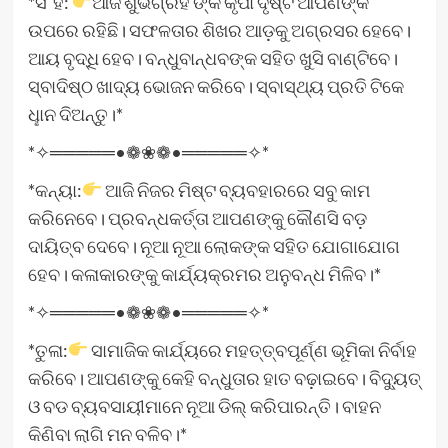
*ସି˚ହ:
ଆଜି ଶୁଭଗ୍ରହ ଙ୍କ କୃପା ଦୃଷ୍ଟି ଆପଣଙ୍କ
ଉପରେ ରହିଛି। ସଫଳତାର ଶିଖର ଆଡ଼କୁ ଅଗ୍ରସର ହେବେ।
ଆୟ ବୃଦ୍ଧି ହେବ। ବନ୍ଧୁବାନ୍ଧବଙ୍କ ସହିତ ଖୁସି ବାଣ୍ଟିବେ।
ସ୍ବାଦିଷ୍ଠ ଖାଦ୍ୟ ଭୋଜନ କରିବେ। ସ୍ବାସ୍ଥ୍ୟ ପ୍ରତି ଟିକେ
ଧୢାନ ଦିଅନ୍ତୁ।*
*✧═════•❁❀❁•═════✧*
*କନ୍ୟା:
ଆଜି ନିଜର ମିଷ୍ଟ ବ୍ୟବହାରରେ ସବୁ କାମ
କରିନେବେ। ପ୍ରବନ୍ଧକର୍ତ୍ତା ଆପଣଙ୍କୁ କୌଣସି ବଡ଼
ଦାୟିତ୍ବ ଦେବେ। ନୂଆ ନୂଆ ଲୋକଙ୍କ ସହିତ ଯୋଗାଯୋଗ
ହେବ। କଳାକାରଙ୍କୁ କାର୍ଯ୍ୟକ୍ରମର ଅନୁବନ୍ଧ ମିଳିବ।*
*✧═════•❁❀❁•═════✧*
*ତୁଳା:
ସାମାଜିକ କାର୍ଯ୍ୟରେ ମହତ୍ତ୍ବପୂର୍ଣ୍ଣ ଭୂମିକା ନିର୍ବାହ
କରିବେ। ଆପଣଙ୍କୁ କେହି ବନ୍ଧୁତାର ହାତ ବଢ଼ାଇବେ। ବିଦ୍ୟୁତ୍
ଓ ବଡ ବ୍ୟବସାୟୀମାନେ ନୂଆ ଡିଲ୍‌ କରିପାରନ୍ତି। ବାହନ
କିଣିବା ଲାଗି ମନ ବଳିବ।*