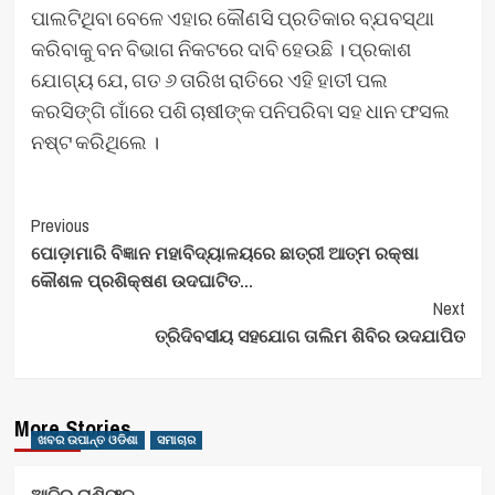
ପାଲଟିଥିବା ବେଳେ ଏହାର କୌଣସି ପ୍ରତିକାର ବ୍ଯବସ୍ଥା
କରିବାକୁ ବନ ବିଭାଗ ନିକଟରେ ଦାବି ହେଉଛି । ପ୍ରକାଶ
ଯୋଗ୍ୟ ଯେ, ଗତ ୬ ତାରିଖ ରାତିରେ ଏହି ହାତୀ ପଲ
କରସିଙ୍ଗି ଗାଁରେ ପଶି ଚାଷୀଙ୍କ ପନିପରିବା ସହ ଧାନ ଫସଲ
ନଷ୍ଟ କରିଥିଲେ ।
Post
Previous
ପୋଡ଼ାମାରି ବିଜ୍ଞାନ ମହାବିଦ୍ୟାଳୟରେ ଛାତ୍ରୀ ଆତ୍ମ ରକ୍ଷା
Navigation
କୌଶଳ ପ୍ରଶିକ୍ଷଣ ଉଦଘାଟିତ…
Next
ତ୍ରିଦିବସୀୟ ସହଯୋଗ ତାଲିମ ଶିବିର ଉଦଯାପିତ
More Stories
ଖବର ଉପାନ୍ତ ଓଡିଶା
ସମାଚାର