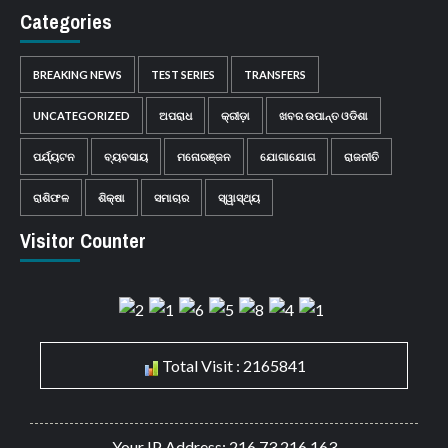
Categories
BREAKING NEWS
TEST SERIES
TRANSFERS
UNCATEGORIZED
ଅପରାଧ
କ୍ରୀଡ଼ା
ଖବର ଉପାନ୍ତ ଓଡିଶା
ପର୍ଯ୍ୟଟନ
ବ୍ୟବସାୟ
ମନୋରଞ୍ଜନ
ଯୋଗାଯୋଗ
ରାଜନୀତି
ରାଶିଫଳ
ଶିକ୍ଷା
ସମାଚାର
ସ୍ୱାସ୍ଥ୍ୟ
Visitor Counter
Total Visit : 2165841
Your IP Address: 216.73.216.163