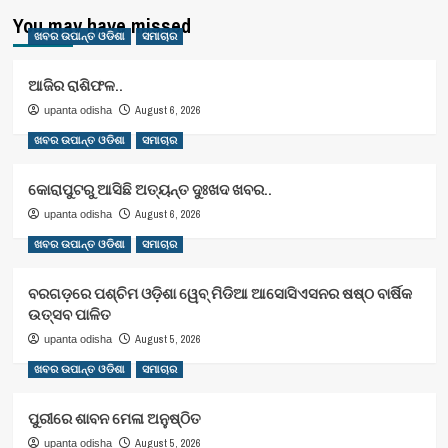
You may have missed
ଖବର ଉପାନ୍ତ ଓଡିଶା
ସମାଚାର
ଆଜିର ରାଶିଫଳ..
August 6, 2026
upanta odisha
ଖବର ଉପାନ୍ତ ଓଡିଶା
ସମାଚାର
କୋରାପୁଟରୁ ଆସିଛି ଅତ୍ୟନ୍ତ ଦୁଃଖଦ ଖବର..
August 6, 2026
upanta odisha
ଖବର ଉପାନ୍ତ ଓଡିଶା
ସମାଚାର
ବରଗଡ଼ରେ ପଶ୍ଚିମ ଓଡ଼ିଶା ୱେବ୍ ମିଡିଆ ଆସୋସିଏସନର ଷଷ୍ଠ ବାର୍ଷିକ
ଉତ୍ସବ ପାଳିତ
August 5, 2026
upanta odisha
ଖବର ଉପାନ୍ତ ଓଡିଶା
ସମାଚାର
ପୁରୀରେ ଶାବନ ମେଳା ଅନୁଷ୍ଠିତ
August 5, 2026
upanta odisha