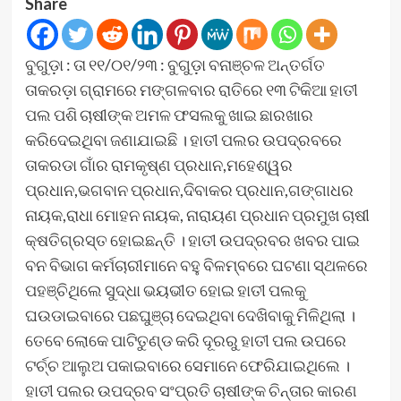
Share
ବୁଗୁଡ଼ା : ତା ୧୧/୦୧/୨୩ : ବୁଗୁଡ଼ା ବନାଞ୍ଚଳ ଅନ୍ତର୍ଗତ
ତାକରଡ଼ା ଗ୍ରାମରେ ମଙ୍ଗଳବାର ରାତିରେ ୧୩ ଟିକିଆ ହାତୀ
ପଲ ପଶି ଚାଷୀଙ୍କ ଅମଳ ଫସଲକୁ ଖାଇ ଛାରଖାର
କରିଦେଇଥିବା ଜଣାଯାଇଛି । ହାତୀ ପଲର ଉପଦ୍ରବରେ
ତାକରଡା ଗାଁର ରାମକୃଷ୍ଣ ପ୍ରଧାନ,ମହେଶ୍ୱର
ପ୍ରଧାନ,ଭଗବାନ ପ୍ରଧାନ,ଦିବାକର ପ୍ରଧାନ,ଗଙ୍ଗାଧର
ନାୟକ,ରାଧା ମୋହନ ନାୟକ, ନାରାୟଣ ପ୍ରଧାନ ପ୍ରମୁଖ ଚାଷୀ
କ୍ଷତିଗ୍ରସ୍ତ ହୋଇଛନ୍ତି । ହାତୀ ଉପଦ୍ରବର ଖବର ପାଇ
ବନ ବିଭାଗ କର୍ମଚାରୀମାନେ ବହୁ ବିଳମ୍ବରେ ଘଟଣା ସ୍ଥଳରେ
ପହଞ୍ଚିଥିଲେ ସୁଦ୍ଧା ଭୟଭୀତ ହୋଇ ହାତୀ ପଲକୁ
ଘଉଡାଇବାରେ ପଛଘୁଞ୍ଚା ଦେଇଥିବା ଦେଖିବାକୁ ମିଳିଥିଲା ।
ତେବେ ଲୋକେ ପାଟିତୁଣ୍ଡ କରି ଦୂରରୁ ହାତୀ ପଲ ଉପରେ
ଟର୍ଚ୍ଚ ଆଲୁଅ ପକାଇବାରେ ସେମାନେ ଫେରିଯାଇଥିଲେ ।
ହାତୀ ପଲର ଉପଦ୍ରବ ସଂପ୍ରତି ଚାଷୀଙ୍କ ଚିନ୍ତାର କାରଣ