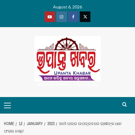
Skip
August 6, 2026
to
content
Youtube
Vimeo
Facebook
Twitter
UPANT ODISHA NO. 1 ODIA CHANNEL
Primary
Menu
HOME
12
JANUARY
2023
ହାତୀ ପଲର ଉପଦ୍ରବରେ ଚାଷୀଙ୍କ ଧାନ
ଫସଲ ନଷ୍ଟ