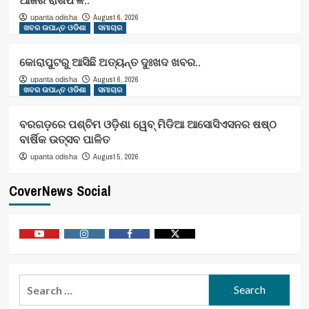
ଆଜିର ରାଶିଫଳ..
August 6, 2026
upanta odisha
ଖବର ଉପାନ୍ତ ଓଡିଶା
ସମାଚାର
କୋରାପୁଟରୁ ଆସିଛି ଅତ୍ୟନ୍ତ ଦୁଃଖଦ ଖବର..
August 6, 2026
upanta odisha
ଖବର ଉପାନ୍ତ ଓଡିଶା
ସମାଚାର
ବରଗଡ଼ରେ ପଶ୍ଚିମ ଓଡ଼ିଶା ୱେବ୍ ମିଡିଆ ଆସୋସିଏସନର ଷଷ୍ଠ
ବାର୍ଷିକ ଉତ୍ସବ ପାଳିତ
August 5, 2026
upanta odisha
CoverNews Social
Youtube
Vimeo
Facebook
Twitter
Search
for: