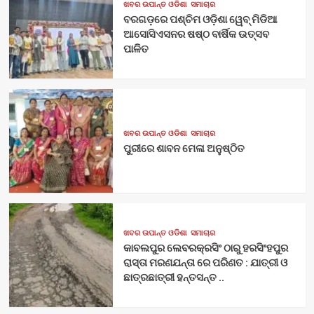
ଖବର ଉପାନ୍ତ ଓଡିଶା
ସମାଚାର
ବରଗଡ଼ରେ ପଶ୍ଚିମ ଓଡ଼ିଶା ୱେବ୍ ମିଡିଆ
ଆସୋସିଏସନର ଷଷ୍ଠ ବାର୍ଷିକ ଉତ୍ସବ
ପାଳିତ
ଖବର ଉପାନ୍ତ ଓଡିଶା
ସମାଚାର
ପୁରୀରେ ଶାବନ ମେଳା ଅନୁଷ୍ଠିତ
ଖବର ଉପାନ୍ତ ଓଡିଶା
ସମାଚାର
କାବଲପୁର ଲେବରକ୍ରସିଂ ଠାରୁ ହରସିଂହପୁର
ରାସ୍ତା ମରଣଯନ୍ତା ରେ ପରିଣତ : ଯାତ୍ରୀ ଓ
ଛାତ୍ରଛାତ୍ରୀ ହନ୍ତସନ୍ତ ..