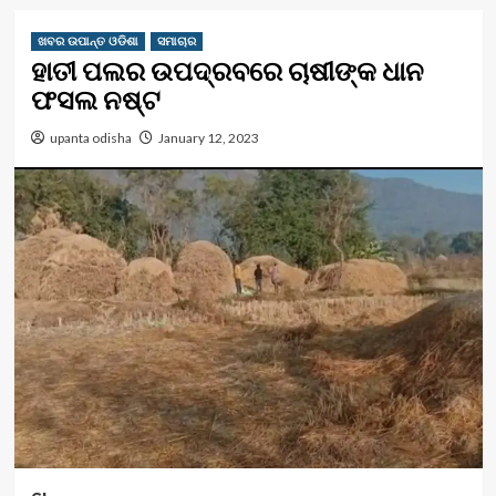
ଖବର ଉପାନ୍ତ ଓଡିଶା
ସମାଚାର
ହାତୀ ପଲର ଉପଦ୍ରବରେ ଚାଷୀଙ୍କ ଧାନ
ଫସଲ ନଷ୍ଟ
upanta odisha
January 12, 2023