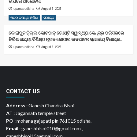
ଉପରେ ଆଲୋଚନା
August 6, 2026
upanta odisha
ଖବର ଉପାନ୍ତ ଓଡିଶା
ସମାଚାର
କୋରାପୁଟ ଜ଼ିଲ୍ଲା କୋଟପାଡ଼ ଗୋଷ୍ଟି ସ୍ୱାସ୍ଥ୍ୟ କେନ୍ଦ୍ର ପରିସରରେ
ତିରିଶ ଶଯ୍ୟା ବିଶିଷ୍ଠ ନୂତନ କୋଠାର ଉଦଘାଟନ ସ୍ଥାନୀୟ ବିଧାୟକ..
August 6, 2026
upanta odisha
CONTACT US
Address :
Ganesh Chandra Bisoi
AT :
Jagannath temple street
PO :
mohana gajapati pin 761015 odisha.
Email :
ganeshbisoi010@gmail.com ,
ganeshbisoi15@gmail.com