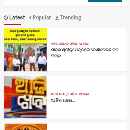
Latest
Popular
Trending
ଖବର ଉପାନ୍ତ ଓଡିଶା
ସମାଚାର
ସାବର ଶ୍ରୀକ୍ଷେତ୍ରରେ ଦେଖାଦେଇଛି ବଡ଼
ବିବାଦ
ଖବର ଉପାନ୍ତ ଓଡିଶା
ସମାଚାର
ଆଜିର ଖବର…