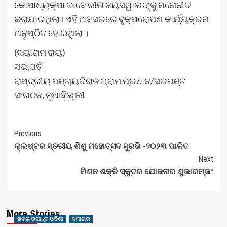
କୋଷାଧ୍ୟକ୍ଷା ଭାବେ ରୀତା ଜୟସୱାଲଙ୍କୁ ମନୋନୀତ
କରାଯାଇଥିଲା। ଏହି ଅବସରରେ ବୃକ୍ଷରୋପଣ କାର୍ଯ୍ୟକ୍ରମ
ଅନୁଷ୍ଠିତ ହୋଇଥିଲା ।
(ଦୟାରାମ ରାୟ)
ସଭାପତି
ରାଷ୍ଟ୍ରୀୟ ପଞ୍ଚାୟତିରାଜ ଗ୍ରାମ ପ୍ରଧାନ/ସରପଞ୍ଚ
ସଂଗଠନ, ନୂଆଦିଲ୍ଲୀ
Post
Previous
କ୍ଲଷ୍ଟର ସ୍ତରୀୟ ଶିଶୁ ମହୋତ୍ସବ ସୁରଭି -୨୦୨୩ ପାଳିତ
Navigation
Next
ମିଶନ ଶକ୍ତି ସ୍କୁଟର ଯୋଜନାର ଶୁଭାରମ୍ଭ*
More Stories
ଖବର ଉପାନ୍ତ ଓଡିଶା
ସମାଚାର