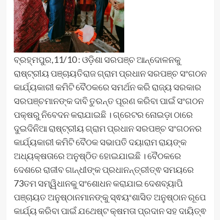
ବ୍ରହ୍ମପୁର,11/10 : ଓଡ଼ିଶା ସରପଞ୍ଚ ଆନ୍ଦୋଳନକୁ
ରାଷ୍ଟ୍ରୀୟ ପଞ୍ଚାୟତିରାଜ ଗ୍ରାମ ପ୍ରଧାନ ସରପଞ୍ଚ ସଂଗଠନ
କାର୍ଯ୍ୟକାରୀ କମିଟି ବୈଠକରେ ସମର୍ଥନ କରି ରାଜ୍ୟ ସରକାର
ସରପଞ୍ଚମାନଙ୍କ ଦାବି ତୁରନ୍ତ ପୂରଣ କରିବା ପାଇଁ ସଂଗଠନ
ପକ୍ଷରୁ ନିବେଦନ କରାଯାଇଛି । ଗ୍ରେଟର ନୋଇଡ଼ା ଠାରେ
ଦୁଇଦିନିଆ ରାଷ୍ଟ୍ରୀୟ ଗ୍ରାମ ପ୍ରଧାନ ସରପଞ୍ଚ ସଂଗଠନର
କାର୍ଯ୍ୟକାରୀ କମିଟି ବୈଠକ ସଭାପତି ଦୟାରାମ ରାୟଙ୍କ
ଅଧ୍ୟକ୍ଷତାରେ ଅନୁଷ୍ଠିତ ହୋଇଯାଇଛି । ବୈଠକରେ
ଦେଶରେ ରାଜୀବ ଗାନ୍ଧୀଙ୍କ ପ୍ରଧାନନ୍ତ୍ରୀତ୍ଵ ସମୟରେ
73ତମ ସମ୍ୱିଧାନକୁ ସଂଶୋଧନ କରାଯାଇ ଦେଶବ୍ୟାପି
ପଞ୍ଚାୟତ ଅନୁଷ୍ଠାନମାନଙ୍କୁ ସ୍ଵୟଂଶାସିତ ଅନୁଷ୍ଠାନ ରୂପେ
କାର୍ଯ୍ୟ କରିବା ପାଇଁ ଯଥେଷ୍ଟ କ୍ଷମତା ପ୍ରଦାନ ସହ ଦାୟିତ୍ଵ