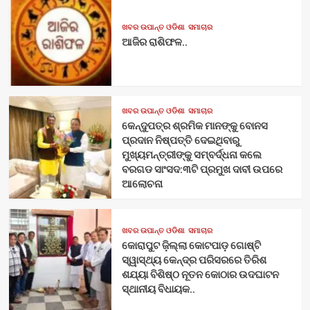
ଖବର ଉପାନ୍ତ ଓଡିଶା
ସମାଚାର
ଆଜିର ରାଶିଫଳ..
ଖବର ଉପାନ୍ତ ଓଡିଶା
ସମାଚାର
କେନ୍ଦୁପତ୍ର ଶ୍ରମିକ ମାନଙ୍କୁ ବୋନସ
ପ୍ରଦାନ ନିଷ୍ପତ୍ତି ଦେଇଥିବାରୁ
ମୁଖ୍ୟମନ୍ତ୍ରୀଙ୍କୁ ସମ୍ବର୍ଦ୍ଧନା କଲେ
ବରଗଡ ସାଂସଦ:୩ଟି ପ୍ରମୁଖ ଦାବୀ ଉପରେ
ଆଲୋଚନା
ଖବର ଉପାନ୍ତ ଓଡିଶା
ସମାଚାର
କୋରାପୁଟ ଜ଼ିଲ୍ଲା କୋଟପାଡ଼ ଗୋଷ୍ଟି
ସ୍ୱାସ୍ଥ୍ୟ କେନ୍ଦ୍ର ପରିସରରେ ତିରିଶ
ଶଯ୍ୟା ବିଶିଷ୍ଠ ନୂତନ କୋଠାର ଉଦଘାଟନ
ସ୍ଥାନୀୟ ବିଧାୟକ..