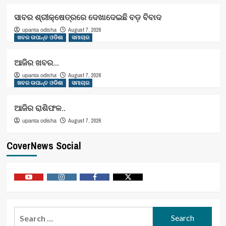
ସାବର ଶ୍ରୀକ୍ଷେତ୍ରରେ ଦେଖାଦେଇଛି ବଡ଼ ବିବାଦ
August 7, 2026
upanta odisha
ଖବର ଉପାନ୍ତ ଓଡିଶା
ସମାଚାର
ଆଜିର ଖବର…
August 7, 2026
upanta odisha
ଖବର ଉପାନ୍ତ ଓଡିଶା
ସମାଚାର
ଆଜିର ରାଶିଫଳ..
August 7, 2026
upanta odisha
CoverNews Social
Youtube
Vimeo
Facebook
Twitter
Search
for: