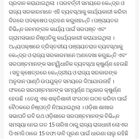
ପ୍ରଦାନ କରାଯାଇଥିଲା । ପରବର୍ତ୍ତୀ ସମୟରେ କେନ୍ଦ୍ର ଓ
ରାଜ୍ୟ ସରକାରମାନେ ଏହି ବ୍ୟବସ୍ଥାକୁ କାର୍ଯ୍ୟକାରୀ କରିବା
ଦିଗରେ ପଦକ୍ଷେପ ଗ୍ରହଣ କରୁନାହାନ୍ତି। ପଞ୍ଚାୟତର
ବିଭିନ୍ନ ଜନମଙ୍ଗଳ କାର୍ଯ୍ୟ ପାଇଁ ସରପଞ୍ଚ ଏବଂ
ଗ୍ରାମସଭାର ନିଷ୍ପତିକୁ କାର୍ଯ୍ୟକାରୀ କରାଯାଇଥିଲା ।
ଅନ୍ୟପକ୍ଷରେ ତ୍ରିସ୍ତରୀୟ ପଞ୍ଚାୟତରାଜ ବ୍ୟବସ୍ଥାକୁ
କେନ୍ଦ୍ର ଓ ରାଜ୍ୟ ସରକାରମାନେ ଅଣଦେଖା କରୁଛନ୍ତି ଏବଂ
ସରପଞ୍ଚମାନଙ୍କ ସାମ୍ୱିଧାନିକ ବ୍ୟବସ୍ଥା କ୍ଷୁର୍ଣ୍ଣ ହେଉଛି
। ସବୁ କ୍ଷେତ୍ରରେ କେନ୍ଦ୍ରୀୟ ଓ ରାଜ୍ୟ ସରକାରଙ୍କ
ଅନୁଦାନ ପାଣ୍ଠି ଉପଯୁକ୍ତ ସମୟରେ ଦିଆଯାଉନାହିଁ ।
ଫଳରେ ସରପଞ୍ଚମାନଙ୍କ ସମ୍ପୂର୍ଣ୍ଣ ଅଧିକାର କ୍ଷୁର୍ଣ୍ଣ
ହେଉଛି । ତେଣୁ ଏକ ଶକ୍ତିଶାଳୀ ସଂଗଠନ ଗଠନ କରିବା ପାଇଁ
ବୈଠକରେ ନିଷ୍ପତ୍ତି ନିଆଯାଇଥିଲା । ଓଡ଼ିଶା ଶାଖାର
ସଭାପତି ରବି ରଥ ଓଡ଼ିଶାରେ ସରପଞ୍ଚମାନଙ୍କ ବିଭିନ୍ନ
ସମସ୍ୟା ନେଇ ଗତ 15 ତାରିଖ ଠାରୁ ରାଜ୍ୟ ରାଜଧାନୀ ଲୋଏର
ପିଏମଜି ଠାରେ 15 ଦଫା ଦାବି ପୂରଣ ପାଇଁ ଧାରଣା ଚାଲୁ ରହିଛି