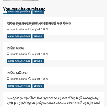
You may have missed
ଖବର ଉପାନ୍ତ ଓଡିଶା
ସମାଚାର
ସାବର ଶ୍ରୀକ୍ଷେତ୍ରରେ ଦେଖାଦେଇଛି ବଡ଼ ବିବାଦ
August 7, 2026
upanta odisha
ଖବର ଉପାନ୍ତ ଓଡିଶା
ସମାଚାର
ଆଜିର ଖବର…
August 7, 2026
upanta odisha
ଖବର ଉପାନ୍ତ ଓଡିଶା
ସମାଚାର
ଆଜିର ରାଶିଫଳ..
August 7, 2026
upanta odisha
ଖବର ଉପାନ୍ତ ଓଡିଶା
ସମାଚାର
କେନ୍ଦୁପତ୍ର ଶ୍ରମିକ ମାନଙ୍କୁ ବୋନସ ପ୍ରଦାନ ନିଷ୍ପତ୍ତି ଦେଇଥିବାରୁ
ମୁଖ୍ୟମନ୍ତ୍ରୀଙ୍କୁ ସମ୍ବର୍ଦ୍ଧନା କଲେ ବରଗଡ ସାଂସଦ:୩ଟି ପ୍ରମୁଖ ଦାବୀ