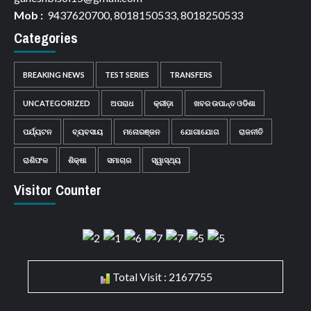
Mob :
9437620700, 8018150533, 8018250533
Categories
BREAKING NEWS
TEST SERIES
TRANSFERS
UNCATEGORIZED
ଅପରାଧ
କ୍ରୀଡ଼ା
ଖବର ଉପାନ୍ତ ଓଡିଶା
ପର୍ଯ୍ୟଟନ
ବ୍ୟବସାୟ
ମନୋରଞ୍ଜନ
ଯୋଗାଯୋଗ
ରାଜନୀତି
ରାଶିଫଳ
ଶିକ୍ଷା
ସମାଚାର
ସ୍ୱାସ୍ଥ୍ୟ
Visitor Counter
Total Visit : 2167755