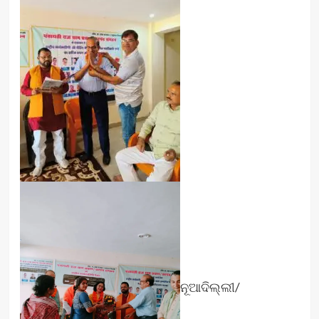
ନୂଆଦିଲ୍ଲୀ/