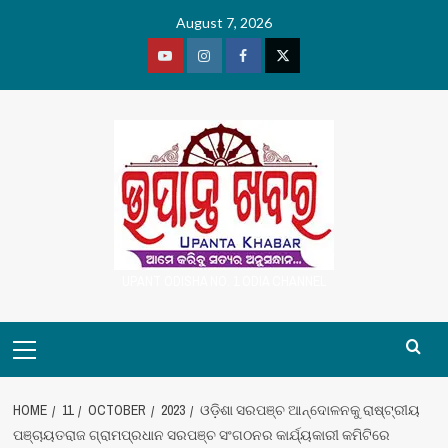
Skip
August 7, 2026
to
content
Youtube
Vimeo
Facebook
Twitter
UPANT ODISHA NO. 1 ODIA CHANNEL
Primary
Menu
HOME
11
OCTOBER
2023
ଓଡ଼ିଶା ସରପଞ୍ଚ ଆନ୍ଦୋଳନକୁ ରାଷ୍ଟ୍ରୀୟ
ପଞ୍ଚାୟତରାଜ ଗ୍ରାମପ୍ରଧାନ ସରପଞ୍ଚ ସଂଗଠନର କାର୍ଯ୍ୟକାରୀ କମିଟିରେ