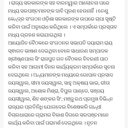
। ରାଜ୍ୟ ସରକାରଙ୍କ ସହ ବାରମ୍ୱାର ଆଲୋଚନା ପରେ
ମଧ୍ୟ ସରପଞ୍ଚମାନଙ୍କ ଦାବି ପୂରଣ ହେଉନାହିଁ । ତେଣୁ
କେନ୍ଦ୍ର ସଂଗଠନ ଓଡ଼ିଶା ସରକାରଙ୍କ ଉପରେ ଚାପା ସୃଷ୍ଟି
କରିବା ପାଇଁ ଅନୁରୋଧ କରିଥିଲେ । ଏ ସମ୍ପର୍କରେ ପ୍ରସ୍ତାବ
ମଧ୍ୟ ଗ୍ରହଣ କରାଯାଇଥିଲା ।
ଆୟୋଜିତ ବୈଠକରେ ସଂଗଠନର ସଭାପତି ଦୟାରାମ ରାୟ
ସ୍ଵାଗତ ଭାଷଣ ଦେଇଥିବା ବେଳେ ସାଧାରଣ ସମ୍ପାଦକ
ଖ୍ରୀଷ୍ଣପାଲ ସିଂ ରାଜପୁତ ଗତ ବୈଠକର ବିବରଣୀ ପାଠ
କରିବା ସହ ଆଗାମୀ ଦିନର କାର୍ଯ୍ୟକ୍ରମ ସମ୍ପର୍କରେ ସୂଚନା
ଦେଇଥିଲେ । ଅନ୍ୟମାନଙ୍କ ମଧ୍ୟରେ ଗୋପାଳ ପ୍ରସାଦ
ଜୟସୱାଲ, ସୀମା ଜୟସୱାଲ, ସାହୁ ଅକ୍ଷୟ ଭାଇ, ରୀତା
ଜୟସୱାଲ, ଅଶୋକ ମିଶ୍ରା, ବିପୁଲ ପାଣ୍ଡେ, ସଞ୍ଜୟ
ଜୟସୀୱାଲ, ଶିବ ଶଙ୍କର ସିଂ, ମଞ୍ଜୁ ରଥ ପ୍ରମୁଖ ବିଭିନ୍ନ
ରାଜ୍ୟର ପ୍ରତିନିଧି ଯୋଗଦେଇ ବିଶେଷକରି ଗାନ୍ଧୀ
ବିଚାରଧାରାରେ ଗ୍ରାମର ବିକାଶ ଦିଗରେ ସରପଞ୍ଚମାନେ
କାର୍ଯ୍ୟ କରିବା ପାଇଁ ପରାମର୍ଶ ଦେଇଥିଲେ । ନୂତନ