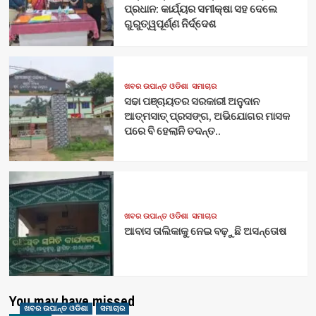
ପ୍ରଧାନ: କାର୍ଯ୍ୟର ସମୀକ୍ଷା ସହ ଦେଲେ
ଗୁରୁତ୍ୱପୂର୍ଣ୍ଣ ନିର୍ଦ୍ଦେଶ
ଖବର ଉପାନ୍ତ ଓଡିଶା
ସମାଚାର
ସଢା ପଞ୍ଚାୟତର ସରକାରୀ ଅନୁଦାନ
ଆତ୍ମସାତ୍ ପ୍ରସଙ୍ଗ, ଅଭିଯୋଗର ମାସକ
ପରେ ବି ହେଲାନି ତଦନ୍ତ..
ଖବର ଉପାନ୍ତ ଓଡିଶା
ସମାଚାର
ଆବାସ ତାଲିକାକୁ ନେଇ ବଢ଼ୁଛି ଅସନ୍ତୋଷ
You may have missed
ଖବର ଉପାନ୍ତ ଓଡିଶା
ସମାଚାର