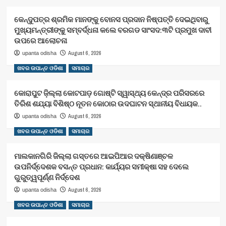
କେନ୍ଦୁପତ୍ର ଶ୍ରମିକ ମାନଙ୍କୁ ବୋନସ ପ୍ରଦାନ ନିଷ୍ପତ୍ତି ଦେଇଥିବାରୁ
ମୁଖ୍ୟମନ୍ତ୍ରୀଙ୍କୁ ସମ୍ବର୍ଦ୍ଧନା କଲେ ବରଗଡ ସାଂସଦ:୩ଟି ପ୍ରମୁଖ ଦାବୀ
ଉପରେ ଆଲୋଚନା
August 6, 2026
upanta odisha
ଖବର ଉପାନ୍ତ ଓଡିଶା
ସମାଚାର
କୋରାପୁଟ ଜ଼ିଲ୍ଲା କୋଟପାଡ଼ ଗୋଷ୍ଟି ସ୍ୱାସ୍ଥ୍ୟ କେନ୍ଦ୍ର ପରିସରରେ
ତିରିଶ ଶଯ୍ୟା ବିଶିଷ୍ଠ ନୂତନ କୋଠାର ଉଦଘାଟନ ସ୍ଥାନୀୟ ବିଧାୟକ..
August 6, 2026
upanta odisha
ଖବର ଉପାନ୍ତ ଓଡିଶା
ସମାଚାର
ମାଲକାନଗିରି ଜିଲ୍ଲା ଗସ୍ତରେ ଆଇପିଆର ଦକ୍ଷିଣାଞ୍ଚଳ
ଉପନିର୍ଦ୍ଦେଶକ ବସନ୍ତ ପ୍ରଧାନ: କାର୍ଯ୍ୟର ସମୀକ୍ଷା ସହ ଦେଲେ
ଗୁରୁତ୍ୱପୂର୍ଣ୍ଣ ନିର୍ଦ୍ଦେଶ
August 6, 2026
upanta odisha
ଖବର ଉପାନ୍ତ ଓଡିଶା
ସମାଚାର