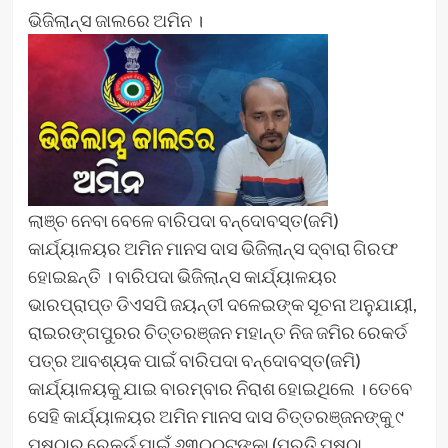
ଭିଜିଲାନ୍ସ ଜାଲରେ ଅମିନ ।
ଲାଞ୍ଚ ନେବା ବେଳେ ବାରିପଦା ବନ୍ଦୋବସ୍ତ(ଜମି)
କାର୍ଯ୍ୟାଳୟର ଅମିନ ମାନସ ଦାସ ଭିଜିଲାନ୍ସ ଦ୍ବାରା ଗିରଫ
ହୋଇଛନ୍ତି । ବାରିପଦା ଭିଜିଲାନ୍ସ କାର୍ଯ୍ୟାଳୟର
ଭାରପ୍ରାପ୍ତ ଡିଏସପି ଜୟନ୍ତୀ ଦଳେଇଙ୍କ ସୂଚନା ଅନୁଯାୟୀ,
ରାଇରଙ୍ଗପୁରର ଚିତ୍ତରଞ୍ଜନ ମହାନ୍ତ ନିଜ ଜମିର ରେକର୍ଡ
ପତ୍ର ଆବଶ୍ୟକ ପାଇଁ ବାରିପଦା ବନ୍ଦୋବସ୍ତ(ଜମି)
କାର୍ଯ୍ୟାଳୟକୁ ଯାଇ ବାରମ୍ବାର ନିରାଶ ହୋଇଥିଲେ । ତେବେ
ସେହି କାର୍ଯ୍ୟାଳୟର ଅମିନ ମାନସ ଦାସ ଚିତ୍ତରଞ୍ଜନଙ୍କୁ ୯
ପୃଷ୍ଠାର ରେକର୍ଡ ପାଇଁ ୬୩୦୦ଟଙ୍କା (ପ୍ରତି ପୃଷ୍ଠା