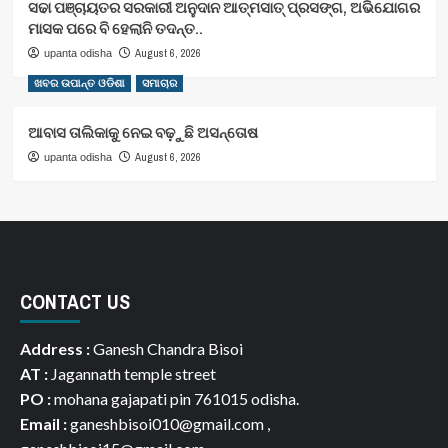
ସଢା ପଞ୍ଚାୟତର ସରକାରୀ ଅନୁଦାନ ଆତ୍ମସାତ୍ ପ୍ରସଙ୍ଗ, ଅଭିଯୋଗର
ମାସକ ପରେ ବି ହେଲାନି ତଦନ୍ତ..
August 6, 2026
upanta odisha
ଖବର ଉପାନ୍ତ ଓଡିଶା
ସମାଚାର
ଆବାସ ତାଲିକାକୁ ନେଇ ବଢ଼ୁଛି ଅସନ୍ତୋଷ
August 6, 2026
upanta odisha
CONTACT US
Address :
Ganesh Chandra Bisoi
AT :
Jagannath temple street
PO :
mohana gajapati pin 761015 odisha.
Email :
ganeshbisoi010@gmail.com ,