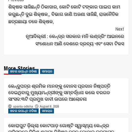
Post
ଶିକ୍ଷକ ସାଜିଛନ୍ତି ଠିକାଦାର, କୋଟି କୋଟି ଟଙ୍କାର ପାଇପ କାମ
Navigation
କରୁଛନ୍ତି ଦୁଇ ଶିକ୍ଷକ,, ବିଭାଗ ଜାଣି ଅଜଣା ସାଜିଛି, ରାଜନୈତିକ
ଛତ୍ରଛାୟା ତଳେ ଶିକ୍ଷକ,
Next
ନୂଆଦିଲ୍ଲୀ : କେନ୍ଦ୍ର ସରକାର ମନି ଲଣ୍ଡ୍ରିଂ ଆଇନରେ
ସଂଶୋଧନ ଆଣି ଦେଶରେ ଦ୍ରବ୍ୟ ଏବଂ ସେବା ଟିକସ
More Stories
ଖବର ଉପାନ୍ତ ଓଡିଶା
ସମାଚାର
କେନ୍ଦୁପତ୍ର ଶ୍ରମିକ ମାନଙ୍କୁ ବୋନସ ପ୍ରଦାନ ନିଷ୍ପତ୍ତି
ଦେଇଥିବାରୁ ମୁଖ୍ୟମନ୍ତ୍ରୀଙ୍କୁ ସମ୍ବର୍ଦ୍ଧନା କଲେ ବରଗଡ
ସାଂସଦ:୩ଟି ପ୍ରମୁଖ ଦାବୀ ଉପରେ ଆଲୋଚନା
August 6, 2026
upanta odisha
ଖବର ଉପାନ୍ତ ଓଡିଶା
ସମାଚାର
କୋରାପୁଟ ଜ଼ିଲ୍ଲା କୋଟପାଡ଼ ଗୋଷ୍ଟି ସ୍ୱାସ୍ଥ୍ୟ କେନ୍ଦ୍ର
ପରିସରରେ ତିରିଶ ଶଯ୍ୟା ବିଶିଷ୍ଠ ନୂତନ କୋଠାର ଉଦଘାଟନ