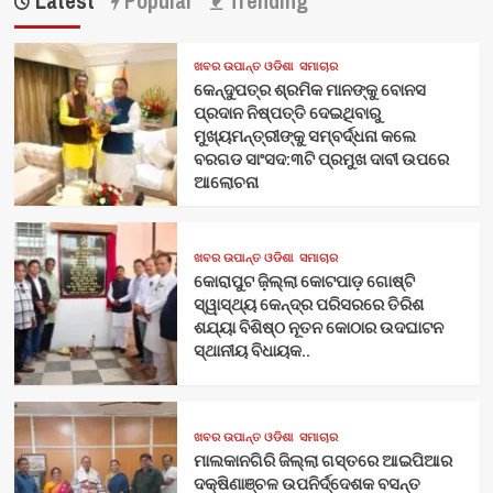
Latest
Popular
Trending
ଖବର ଉପାନ୍ତ ଓଡିଶା
ସମାଚାର
କେନ୍ଦୁପତ୍ର ଶ୍ରମିକ ମାନଙ୍କୁ ବୋନସ
ପ୍ରଦାନ ନିଷ୍ପତ୍ତି ଦେଇଥିବାରୁ
ମୁଖ୍ୟମନ୍ତ୍ରୀଙ୍କୁ ସମ୍ବର୍ଦ୍ଧନା କଲେ
ବରଗଡ ସାଂସଦ:୩ଟି ପ୍ରମୁଖ ଦାବୀ ଉପରେ
ଆଲୋଚନା
ଖବର ଉପାନ୍ତ ଓଡିଶା
ସମାଚାର
କୋରାପୁଟ ଜ଼ିଲ୍ଲା କୋଟପାଡ଼ ଗୋଷ୍ଟି
ସ୍ୱାସ୍ଥ୍ୟ କେନ୍ଦ୍ର ପରିସରରେ ତିରିଶ
ଶଯ୍ୟା ବିଶିଷ୍ଠ ନୂତନ କୋଠାର ଉଦଘାଟନ
ସ୍ଥାନୀୟ ବିଧାୟକ..
ଖବର ଉପାନ୍ତ ଓଡିଶା
ସମାଚାର
ମାଲକାନଗିରି ଜିଲ୍ଲା ଗସ୍ତରେ ଆଇପିଆର
ଦକ୍ଷିଣାଞ୍ଚଳ ଉପନିର୍ଦ୍ଦେଶକ ବସନ୍ତ