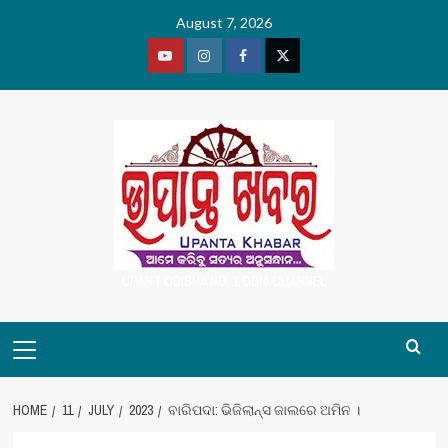
Skip
August 7, 2026
to
content
Youtube
Vimeo
Facebook
Twitter
UPANT ODISHA NO. 1 ODIA CHANNEL
Primary
Menu
HOME
11
JULY
2023
ବାରିପଦା: ଭିଜିଲାନ୍ସ ଜାଲରେ ଅମିନ ।