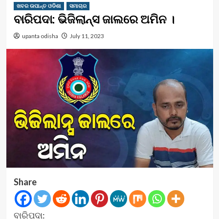
ଖବର ଉପାନ୍ତ ଓଡିଶା
ସମାଚାର
ବାରିପଦା: ଭିଜିଲାନ୍ସ ଜାଲରେ ଅମିନ ।
upanta odisha
July 11, 2023
Share
ବାରିପଦା: