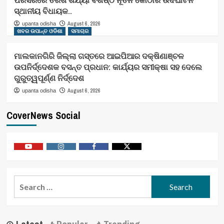
ସ୍ଥାନୀୟ ବିଧାୟକ..
August 6, 2026
upanta odisha
ଖବର ଉପାନ୍ତ ଓଡିଶା
ସମାଚାର
ମାଲକାନଗିରି ଜିଲ୍ଲା ଗସ୍ତରେ ଆଇପିଆର ଦକ୍ଷିଣାଞ୍ଚଳ
ଉପନିର୍ଦ୍ଦେଶକ ବସନ୍ତ ପ୍ରଧାନ: କାର୍ଯ୍ୟର ସମୀକ୍ଷା ସହ ଦେଲେ
ଗୁରୁତ୍ୱପୂର୍ଣ୍ଣ ନିର୍ଦ୍ଦେଶ
August 6, 2026
upanta odisha
CoverNews Social
Youtube
Vimeo
Facebook
Twitter
Search
for: