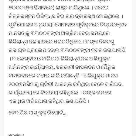
୭୦୦ଟଙ୍କା ହିସାବରେ) ଲାଞ୍ଚ ମାଗିଥିଲେ । ଏନେଇ
ଚିତ୍ତରଞ୍ଜନ ଭିଜିଲାନ୍ସ ବିଭାଗର ଦ୍ବାରସ୍ଥ ହୋଇଥିଲେ ।
ପୂର୍ବ ଯୋଜନା ଅନୁଯାୟୀ ସୋମବାର ପୂର୍ବାହ୍ନରେ ଚିତ୍ତରଞ୍ଜନ
ମାନସଙ୍କୁ ୩୩୦୦ଟଙ୍କା ଅଗ୍ରିମ ଦେବା ସମୟରେ
ଭିଜିଲାନ୍ସ ଦଳ ହାତରେ ଧରାପଡିଥିଲେ । ତାଙ୍କ ନିକଟରୁ
ରସାୟନ ପ୍ରଲେପ ବୋଳା ୩୩୦୦ଟଙ୍କା ଜବତ କରାଯାଇଛି
। ବାଲେଶ୍ଵର ଓ ବାରିପଦା ଭିଜିଲାନ୍ସ ଦଳ ଅଭିଯୁକ୍ତ
ଅମିନଙ୍କ କାର୍ଯ୍ୟାଳୟ, ସରକାରୀ ବାସଭବନ ଓ ପୈତୃକ
ବାସଭବନରେ ଚଢାଉ ଜାରି ରଖିଛନ୍ତି । ଅଭିଯୁକ୍ତ ମାନସ
୨୦୦୭ମସିହାରୁ ଚାକିରୀ ଆରମ୍ଭ କରିଥିବା ବେଳେ ବାରିପଦା
କାର୍ଯ୍ୟାଳୟରେ ବିବାଦୀୟ ରହିଥିଲେ । ତାଙ୍କ ନାମରେ
ଏକାଧିକ ଅଭିଯୋଗ ରହିଥିବା ଜଣାପଡିଛି ।
ଦେବାଶିଷ ଦାଶ୍ କ୍କ ରିପୋର୍ଟ,,,
Previous