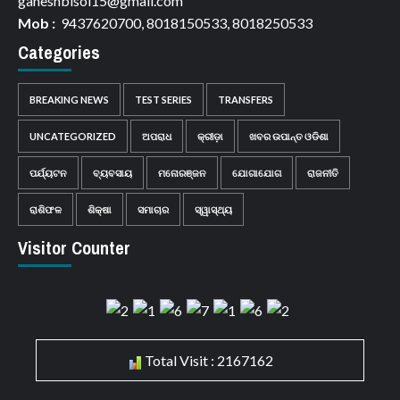
ganeshbisoi15@gmail.com
Mob :
9437620700, 8018150533, 8018250533
Categories
BREAKING NEWS
TEST SERIES
TRANSFERS
UNCATEGORIZED
ଅପରାଧ
କ୍ରୀଡ଼ା
ଖବର ଉପାନ୍ତ ଓଡିଶା
ପର୍ଯ୍ୟଟନ
ବ୍ୟବସାୟ
ମନୋରଞ୍ଜନ
ଯୋଗାଯୋଗ
ରାଜନୀତି
ରାଶିଫଳ
ଶିକ୍ଷା
ସମାଚାର
ସ୍ୱାସ୍ଥ୍ୟ
Visitor Counter
Total Visit : 2167162