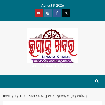
Skip
August 9, 2026
to
content
Youtube
Vimeo
Facebook
Twitter
UPANT ODISHA NO. 1 ODIA CHANNEL
Primary
Menu
HOME
9
JULY
2023
ଜାତୀୟ ବନ ମହୋତ୍ସବ ସପ୍ତାହ ପାଳିତ ।