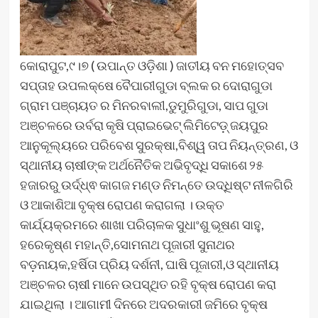
କୋରାପୁଟ,୯।୭ ( ଉପାନ୍ତ ଓଡ଼ିଶା ) ଜାତୀୟ ବନ ମହୋତ୍ସବ
ସପ୍ତାହ ଉପଲକ୍ଷେ ବୈପାରୀଗୁଡା ବ୍ଲକ ର ଦୋରାଗୁଡା
ଗ୍ରାମ ପଞ୍ଚାୟତ ର ମିନରବାଲୀ,ଡୁମୁରିଗୁଡା, ସାପ ଗୁଡା
ଅଞ୍ଚଳରେ ଉର୍ବରା କୃଷି ପ୍ରାଇଭେଟ୍ ଲିମିଟେଡ଼୍ ଜୟପୁର
ଆନୁକୂଲ୍ୟରେ ପରିବେଶ ସୁରକ୍ଷା,ବିଶ୍ୱ ତାପ ନିୟନ୍ତ୍ରଣ, ଓ
ସ୍ଥାନୀୟ ଚାଷୀଙ୍କ ଅର୍ଥନୈତିକ ଅଭିବୃଦ୍ଧି ସକାଶେ ୨୫
ହଜାରରୁ ଉର୍ଦ୍ଧ୍ଵ କାଗଜ ମଣ୍ଡ ନିମନ୍ତେ ଉଦ୍ଧିଷ୍ଟ ନୀଳଗିରି
ଓ ଆକାଶିଆ ବୃକ୍ଷ ରୋପଣ କରାଗଲା । ଉକ୍ତ
କାର୍ଯ୍ୟକ୍ରମରେ ଶାଖା ପରିଚାଳକ ସୁଧାଂଶୁ ଭୂଷଣ ସାହୁ,
ହରେକୃଷ୍ଣ ମହାନ୍ତି,ସୋମନାଥ ପୂଜାରୀ ସୁନାଥର
ବଡ଼ନାୟକ,ହର୍ଷିତା ପ୍ରିୟ ଦର୍ଶନୀ, ଘାଷି ପୂଜାରୀ,ଓ ସ୍ଥାନୀୟ
ଅଞ୍ଚଳର ଚାଷୀ ମାନେ ଉପସ୍ଥିତ ରହି ବୃକ୍ଷ ରୋପଣ କରା
ଯାଇଥିଲା । ଆଗାମୀ ଦିନରେ ଅଦରକାରୀ ଜମିରେ ବୃକ୍ଷ