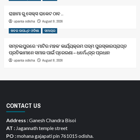
ରାହାମା ରୁ ସେକ୍ସ ରାକେଟ ଠାବ ..
August 9, 2026
upanta odisha
ଖବର ଉପାନ୍ତ ଓଡିଶା
ସମାଚାର
ସମ୍ବଲପୁରରେ ‘ମାଟିର ମହକ’ କାର୍ଯ୍ୟକ୍ରମ ପଦ୍ମ ପୁରସ୍କାରପ୍ରାପ୍ତ
ପ୍ରତିଭାମାନେ ସମାଜ ପାଇଁ ପ୍ରେରଣା – ଧର୍ମେନ୍ଦ୍ର ପ୍ରଧାନ
August 8, 2026
upanta odisha
CONTACT US
Address :
Ganesh Chandra Bisoi
AT :
Jagannath temple street
PO :
mohana gajapati pin 761015 odisha.