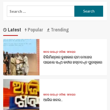
Search
for:
Latest
Popular
Trending
ଖବର ଉପାନ୍ତ ଓଡିଶା
ସମାଚାର
ଝିଲିମିଣ୍ଡାର ବୁଣାକାର ରାମ ମେହେର
ପାଇଲେ ସନ୍ଥ କବୀର ହସ୍ତତନ୍ତ ପୁରସ୍କାର
ଖବର ଉପାନ୍ତ ଓଡିଶା
ସମାଚାର
ଆଜିର ଖବର..