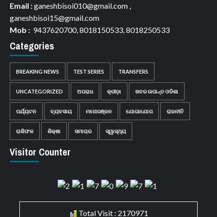
Email :
ganeshbisoi010@gmail.com ,
ganeshbisoi15@gmail.com
Mob :
9437620700, 8018150533, 8018250533
Categories
BREAKING NEWS
TEST SERIES
TRANSFERS
UNCATEGORIZED
ଅପରାଧ
କ୍ରୀଡ଼ା
ଖବର ଉପାନ୍ତ ଓଡିଶା
ପର୍ଯ୍ୟଟନ
ବ୍ୟବସାୟ
ମନୋରଞ୍ଜନ
ଯୋଗାଯୋଗ
ରାଜନୀତି
ରାଶିଫଳ
ଶିକ୍ଷା
ସମାଚାର
ସ୍ୱାସ୍ଥ୍ୟ
Visitor Counter
Total Visit : 2170971