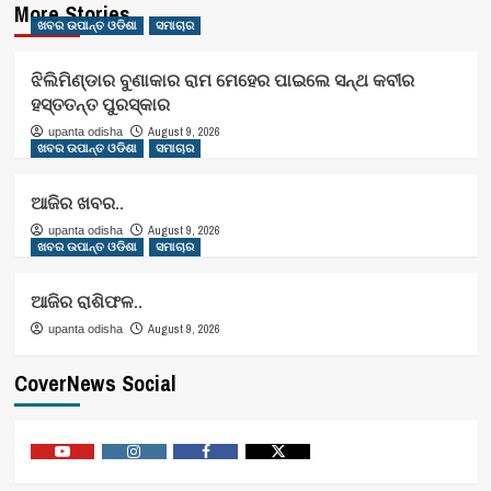
More Stories
ଖବର ଉପାନ୍ତ ଓଡିଶା
ସମାଚାର
ଝିଲିମିଣ୍ଡାର ବୁଣାକାର ରାମ ମେହେର ପାଇଲେ ସନ୍ଥ କବୀର
ହସ୍ତତନ୍ତ ପୁରସ୍କାର
August 9, 2026
upanta odisha
ଖବର ଉପାନ୍ତ ଓଡିଶା
ସମାଚାର
ଆଜିର ଖବର..
August 9, 2026
upanta odisha
ଖବର ଉପାନ୍ତ ଓଡିଶା
ସମାଚାର
ଆଜିର ରାଶିଫଳ..
August 9, 2026
upanta odisha
CoverNews Social
Youtube
Vimeo
Facebook
Twitter