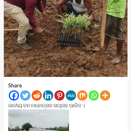
Share
ଜାତୀୟ ବନ ମହୋତ୍ସବ ସପ୍ତାହ ପାଳିତ ।