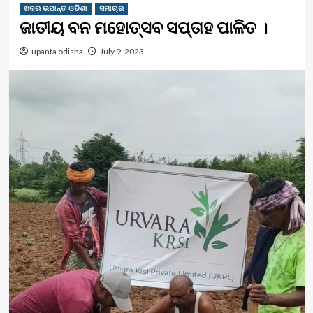
ଖବର ଉପାନ୍ତ ଓଡିଶା
ସମାଚାର
ଜାତୀୟ ବନ ମହୋତ୍ସବ ସପ୍ତାହ ପାଳିତ ।
upanta odisha
July 9, 2023