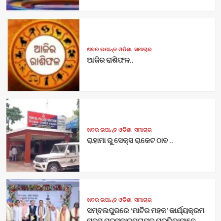
ଖବର ଉପାନ୍ତ ଓଡିଶା
ସମାଚାର
ଆଜିର ରାଶିଫଳ..
ଖବର ଉପାନ୍ତ ଓଡିଶା
ସମାଚାର
ରାହାମା ରୁ ସେକ୍ସ ରାକେଟ ଠାବ ..
ଖବର ଉପାନ୍ତ ଓଡିଶା
ସମାଚାର
ସମ୍ବଲପୁରରେ ‘ମାଟିର ମହକ’ କାର୍ଯ୍ୟକ୍ରମ
ପଦ୍ମ ପୁରସ୍କାରପ୍ରାପ୍ତ ପ୍ରତିଭାମାନେ