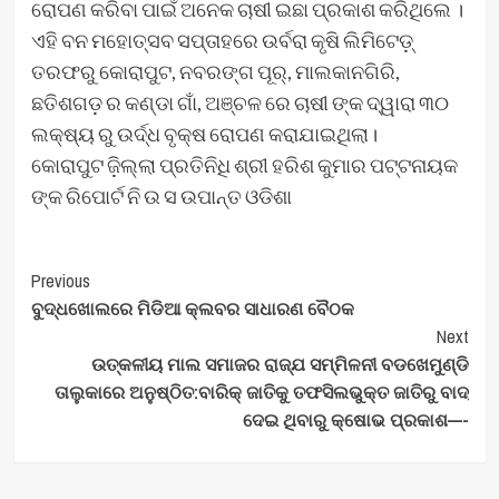
ରୋପଣ କରିବା ପାଇଁ ଅନେକ ଚାଷୀ ଇଛା ପ୍ରକାଶ କରିଥିଲେ ।
ଏହି ବନ ମହୋତ୍ସବ ସପ୍ତାହରେ ଉର୍ବରା କୃଷି ଲିମିଟେଡ଼୍
ତରଫରୁ କୋରାପୁଟ, ନବରଙ୍ଗ ପୂର୍, ମାଲକାନଗିରି,
ଛତିଶଗଡ଼ ର କଣ୍ଡା ଗାଁ, ଅଞ୍ଚଳ ରେ ଚାଷୀ ଙ୍କ ଦ୍ୱାରା ୩୦
ଲକ୍ଷ୍ୟ ରୁ ଉର୍ଦ୍ଧ ବୃକ୍ଷ ରୋପଣ କରାଯାଇଥିଲା।
କୋରାପୁଟ ଜ଼ିଲ୍ଲା ପ୍ରତିନିଧି ଶ୍ରୀ ହରିଶ କୁମାର ପଟ୍ଟନାୟକ
ଙ୍କ ରିପୋର୍ଟ ନି ଉ ସ ଉପାନ୍ତ ଓଡିଶା
Post
Previous
ବୁଦ୍ଧଖୋଲରେ ମିଡିଆ କ୍ଲବର ସାଧାରଣ ବୈଠକ
Navigation
Next
ଉତ୍କଳୀୟ ମାଲ ସମାଜର ରାଜ୍ଯ ସମ୍ମିଳନୀ ବଡଖେମୁଣ୍ଡି
ତାଲୁକାରେ ଅନୁଷ୍ଠିତ:ବାରିକ୍ ଜାତିକୁ ତଫସିଲଭୁକ୍ତ ଜାତିରୁ ବାଦ୍
ଦେଇ ଥିବାରୁ କ୍ଷୋଭ ପ୍ରକାଶ—-