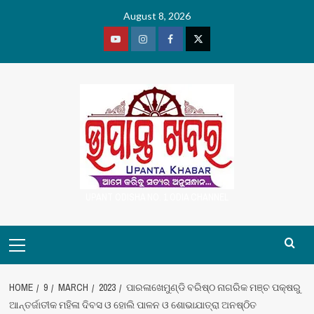
Skip
August 8, 2026
to
content
Youtube
Vimeo
Facebook
Twitter
UPANT ODISHA NO. 1 ODIA CHANNEL
Primary
Menu
HOME
9
MARCH
2023
ପାରଳାଖେମୁଣ୍ଡି ବରିଷ୍ଠ ନାଗରିକ ମଞ୍ଚ ପକ୍ଷରୁ
ଆନ୍ତର୍ଜାତୀକ ମହିଳା ଦିବସ ଓ ହୋଲି ପାଳନ ଓ ଶୋଭାଯାତ୍ରା ଅନଷ୍ଠିତ