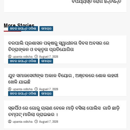
ବିପର୍ଯ୍ୟସ୍ତ ରୋଗି ହନ୍ତସନ୍ତ
More Stories
ଖବର ଉପାନ୍ତ ଓଡିଶା
ସମାଚାର
ବରପାଲି ପ୍ରଶାସନ ପକ୍ଷରୁ ସ୍ୱାଧୀନତା ଦିବସ ଅବସର ରେ
ଚିତ୍ରାଙ୍କନ ଓ ବକ୍ତୃତା ପ୍ରତିଯୋଗିତା
August 7, 2026
upanta odisha
ଖବର ଉପାନ୍ତ ଓଡିଶା
ସମାଚାର
ଯୁବ ସମାଜସେବୀଙ୍କ ଅକାଳ ବିୟୋଗ , ଅଞ୍ଚଳରେ ଶୋକ ଲହରୀ
ଖେଳି ଯାଇଛି
August 7, 2026
upanta odisha
ଖବର ଉପାନ୍ତ ଓଡିଶା
ସମାଚାର
ସ୍କର୍ପିଓ ରେ ଗୋରୁ ଚାଲାଣ ବେଳେ ମାଡ଼ି ବସିଲା ପୋଲିସ ଗାଡି ଛାଡ଼ି
ଚମ୍ପଟ୍ ମାରିଲା ଡ୍ରାଇଭର ।
August 7, 2026
upanta odisha