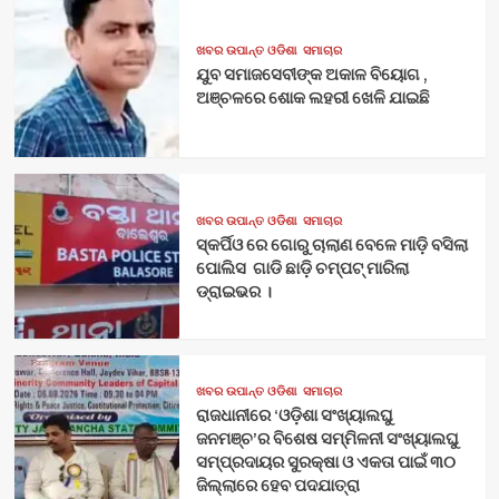
ଖବର ଉପାନ୍ତ ଓଡିଶା
ସମାଚାର
ଯୁବ ସମାଜସେବୀଙ୍କ ଅକାଳ ବିୟୋଗ ,
ଅଞ୍ଚଳରେ ଶୋକ ଲହରୀ ଖେଳି ଯାଇଛି
ଖବର ଉପାନ୍ତ ଓଡିଶା
ସମାଚାର
ସ୍କର୍ପିଓ ରେ ଗୋରୁ ଚାଲାଣ ବେଳେ ମାଡ଼ି ବସିଲା
ପୋଲିସ ଗାଡି ଛାଡ଼ି ଚମ୍ପଟ୍ ମାରିଲା
ଡ୍ରାଇଭର ।
ଖବର ଉପାନ୍ତ ଓଡିଶା
ସମାଚାର
ରାଜଧାନୀରେ ‘ଓଡ଼ିଶା ସଂଖ୍ୟାଲଘୁ
ଜନମଞ୍ଚ’ର ବିଶେଷ ସମ୍ମିଳନୀ ସଂଖ୍ୟାଲଘୁ
ସମ୍ପ୍ରଦାୟର ସୁରକ୍ଷା ଓ ଏକତା ପାଇଁ ୩୦
ଜିଲ୍ଲାରେ ହେବ ପଦଯାତ୍ରା