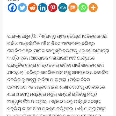
ପାରଳାଖେମୁଣ୍ଡି:୮/୩(ଗରୁଡ଼ ଧ୍ଵଜ ଚୌଧୁରୀ)ପବିତ୍ରହୋଲି
ପର୍ଵ ଓ ଆନ୍ତର୍ଜାତିକ ମହିଳା ଦିବସ ଅବସରରେ ବରିଷ୍ଠ
ନାଗରିକ ମଞ୍ଚ ,ପାରଳାଖେମୁଣ୍ଡି ତରଫରୁ ଏକ ଶୋଭାଯାତ୍ରା
କାର୍ଯ୍ୟକ୍ରମ ଆୟୋଜନ କରାଯାଇଛି।ଏହି ଯାତ୍ରା ରେ
ପ୍ରାକୃତିକ ରଙ୍ଗ ର ବ୍ୟବହାର କରିବା ପାଇଁ ସଚେତନ କରା
ଯାଇଥିଲା ।ବରିଷ୍ଠ ନାଗରିକ ମାନ ଙ୍କୁ ସମାଜ ରେ ଅବହେଳିତ
ନକରିବାକୁ ଆହ୍ୱାନ ଦିଆ ଯାଇଥିଲା । ମହିଳା ଦିବସ
ଅବସରରେ ଏହି ମଞ୍ଚର ମହିଳା ଶାଖା ତରଫରୁ ପରିବାରରେ
ଶାଶୂ ଓ ବୋହୁ ମଧ୍ୟରେ ମଧୁର ସମ୍ପର୍କ ରଖିବାକୁ ମଧ୍ୟ
ଆହ୍ୱାନ ଦିଆଯାଇଥିଲା । ଏଥିରେ 50ରୁ ଉର୍ଦ୍ଧ୍ବ ସଦସ୍ୟ
ସକ୍ରିୟ ଭାବେ ଅଂଶ ଗ୍ରହଣ କରିଥିଲେ । ଏହି ଯାତ୍ରା ମଞ୍ଚ
ର ସଭାପତି ଶ୍ରୀ ଲକ୍ଷ୍ମୀ ନୃସିଂହ ରଥ ଙ୍କ ନେତୃତ୍ୱ ରେ