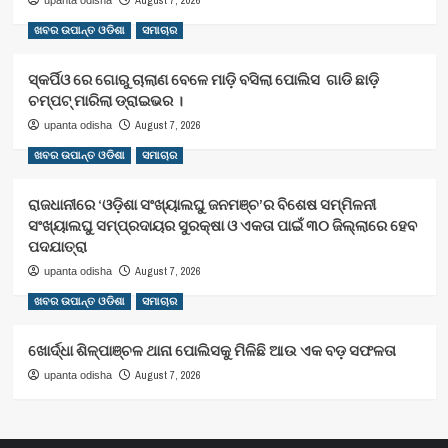
August 7, 2026
upanta odisha
ଖବର ଉପାନ୍ତ ଓଡିଶା
ସମାଚାର
ସ୍କର୍ପିଓ ରେ ଗୋରୁ ଚାଲାଣ ବେଳେ ମାଡ଼ି ବସିଲା ପୋଲିସ ଗାଡି ଛାଡ଼ି
ଚମ୍ପଟ୍ ମାରିଲା ଡ୍ରାଇଭର ।
August 7, 2026
upanta odisha
ଖବର ଉପାନ୍ତ ଓଡିଶା
ସମାଚାର
ରାଜଧାନୀରେ ‘ଓଡ଼ିଶା ସଂଖ୍ୟାଲଘୁ ଜନମଞ୍ଚ’ର ବିଶେଷ ସମ୍ମିଳନୀ
ସଂଖ୍ୟାଲଘୁ ସମ୍ପ୍ରଦାୟର ସୁରକ୍ଷା ଓ ଏକତା ପାଇଁ ୩୦ ଜିଲ୍ଲାରେ ହେବ
ପଦଯାତ୍ରା
August 7, 2026
upanta odisha
ଖବର ଉପାନ୍ତ ଓଡିଶା
ସମାଚାର
ଖୋର୍ଦ୍ଧା ଶିଳ୍ପାଞ୍ଚଳ ଥାନା ପୋଲିସକୁ ମିଳିଛି ଆଉ ଏକ ବଡ଼ ସଫଳତା
August 7, 2026
upanta odisha