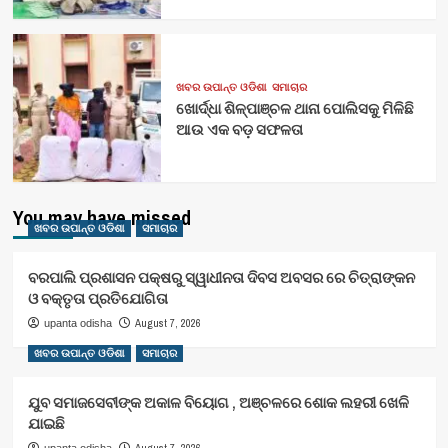
ଖବର ଉପାନ୍ତ ଓଡିଶା
ସମାଚାର
ଖୋର୍ଦ୍ଧା ଶିଳ୍ପାଞ୍ଚଳ ଥାନା ପୋଲିସକୁ ମିଳିଛି
ଆଉ ଏକ ବଡ଼ ସଫଳତା
You may have missed
ଖବର ଉପାନ୍ତ ଓଡିଶା
ସମାଚାର
ବରପାଲି ପ୍ରଶାସନ ପକ୍ଷରୁ ସ୍ୱାଧୀନତା ଦିବସ ଅବସର ରେ ଚିତ୍ରାଙ୍କନ
ଓ ବକ୍ତୃତା ପ୍ରତିଯୋଗିତା
August 7, 2026
upanta odisha
ଖବର ଉପାନ୍ତ ଓଡିଶା
ସମାଚାର
ଯୁବ ସମାଜସେବୀଙ୍କ ଅକାଳ ବିୟୋଗ , ଅଞ୍ଚଳରେ ଶୋକ ଲହରୀ ଖେଳି
ଯାଇଛି