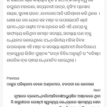
ରଘୁନାଥ ମହାରଣା, ସତ୍ୟବାଦୀ ପାତ୍ର, ନୃସିଂହ ପ୍ରସାଦ
ନାୟକ, ସୁବାଷ ରାଉତ ,ଲବଜେନା ଆଦି ପରିଚାଳନା କରି ଥିଲେ ।
ଶେଷ ରେ ଜଳ ଯୋଗ ସହ ମଞ୍ଚ ର ଉପସଭାପତି ଶ୍ରୀ
ରାମଚନ୍ଦ୍ର ପାଢ଼ୀବ ଅଂଶ ଗ୍ରହଣ କରି ଏହି ଯାତ୍ରା କୁ
ସାଫଲ୍ୟ କରିଥିବା ସମସ୍ତ ସଦସ୍ୟ ,ସଦସ୍ୟା ଗଣ ଙ୍କୁ
ଧନ୍ୟବାଦ ଜଣାଇଥିଲେ।ଅନ୍ତର୍ଜାତୀୟ ମହିଳା ଦିବସ
ଉପଲକ୍ଷେ ଏହି ମଞ୍ଚ ର ସଦସ୍ୟା ଶ୍ରୀମତୀ ନିବେଦିତାରଥ
ଙ୍କଦ୍ୱାରା ଲିଖିତ ପୁସ୍ତକ “ରତ୍ନ ବିବିଧ ଅନୁଭୂତି ର “ବରିଷ୍ଠ
ନାଗରିକ ଙ୍କ ଦ୍ଵାରା ଉନ୍ମୋଚିତ ହୋଇଥିଲା।
Post
Previous
ଠାକୁର ପରିକ୍ରମା ବେଳେ ଅଣ୍ଡାମାଡ, ବଡପଦl ରେ ଉତେଜନା
Navigation
Next
ନୂଆଗଡ ବ୍ଲକଅନ୍ତର୍ଗତଆଦିବାସୀଅଧ୍ୟୁଷିତ ଅଞ୍ଚଳରେ ଥିବା
ବି.ଖଜୁରୀପଦା ଗୋଷ୍ଠୀ ସ୍ୱାସ୍ଥ୍ୟ କେନ୍ଦ୍ରରେ ସ୍ବାସ୍ଥ୍ୟ ସେବା