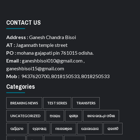
CONTACT US
Address :
Ganesh Chandra Bisoi
AT :
Jagannath temple street
PO :
mohana gajapati pin 761015 odisha.
Email :
ganeshbisoi010@gmail.com ,
ganeshbisoi15@gmail.com
Mob :
9437620700, 8018150533, 8018250533
Categories
BREAKING NEWS
TEST SERIES
TRANSFERS
UNCATEGORIZED
ଅପରାଧ
କ୍ରୀଡ଼ା
ଖବର ଉପାନ୍ତ ଓଡିଶା
ପର୍ଯ୍ୟଟନ
ବ୍ୟବସାୟ
ମନୋରଞ୍ଜନ
ଯୋଗାଯୋଗ
ରାଜନୀତି