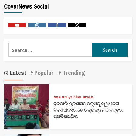
CoverNews Social
Youtube
Vimeo
Facebook
Twitter
Search
for:
Latest
Popular
Trending
ଖବର ଉପାନ୍ତ ଓଡିଶା
ସମାଚାର
ବରପାଲି ପ୍ରଶାସନ ପକ୍ଷରୁ ସ୍ୱାଧୀନତା
ଦିବସ ଅବସର ରେ ଚିତ୍ରାଙ୍କନ ଓ ବକ୍ତୃତା
ପ୍ରତିଯୋଗିତା