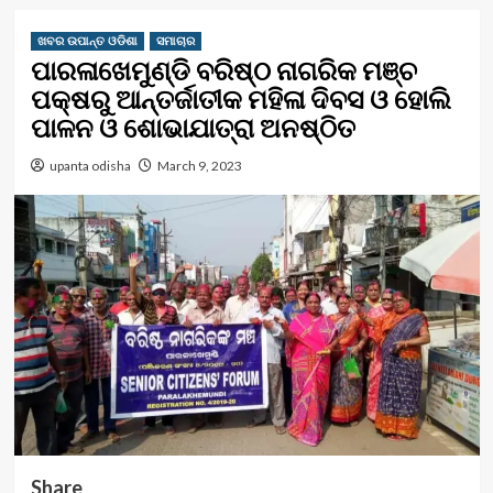
ଖବର ଉପାନ୍ତ ଓଡିଶା
ସମାଚାର
ପାରଳାଖେମୁଣ୍ଡି ବରିଷ୍ଠ ନାଗରିକ ମଞ୍ଚ
ପକ୍ଷରୁ ଆନ୍ତର୍ଜାତୀକ ମହିଳା ଦିବସ ଓ ହୋଲି
ପାଳନ ଓ ଶୋଭାଯାତ୍ରା ଅନଷ୍ଠିତ
upanta odisha
March 9, 2023
Share