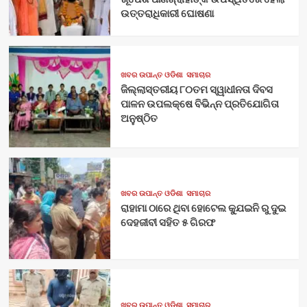
ଉତ୍ତରାଧିକାରୀ ଘୋଷଣା
ଖବର ଉପାନ୍ତ ଓଡିଶା
ସମାଚାର
ଜିଲ୍ଲାସ୍ତରୀୟ ୮୦ତମ ସ୍ୱାଧୀନତା ଦିବସ
ପାଳନ ଉପଲକ୍ଷେ ବିଭିନ୍ନ ପ୍ରତିଯୋଗିତା
ଅନୁଷ୍ଠିତ
ଖବର ଉପାନ୍ତ ଓଡିଶା
ସମାଚାର
ରାହାମା ଠାରେ ଥିବା ହୋଟେଲ କ୍ଯୁଇନି ରୁ ଦୁଇ
ଦେହଜୀବୀ ସହିତ ୫ ଗିରଫ
ଖବର ଉପାନ୍ତ ଓଡିଶା
ସମାଚାର