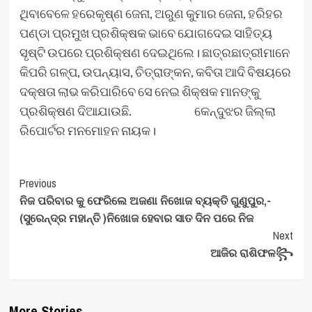
ଥିବାବେଳେ ହରେକୃଷ୍ଣ ଜେନା, ଅରୁଣ କୁମାର ଜେନା, ହରିହର
ପଣ୍ଡା ପ୍ରମୁଖ ପ୍ରଶିକ୍ଷକ ଭାବେ ଯୋଗଦେଇ ସାହିତ୍ୟ
ସୃଷ୍ଟି ଉପରେ ପ୍ରଶିକ୍ଷଣ ଦେଇଥିଲେ। ଛାତ୍ରଛାତ୍ରୀମାନେ
କିପରି ଗଳ୍ପ, ଉପନ୍ୟାସ, ଚିତ୍ରାଙ୍କନ, କବିତା ଆଦି ବିଷୟରେ
ଦକ୍ଷତା ଲାଭ କରିପାରିବେ ସେ ନେଇ ଶିକ୍ଷକ ମାନଙ୍କୁ
ପ୍ରଶିକ୍ଷଣ ଦିଆଯାଉଛି. କେନ୍ଦୁଝର ଜିଲ୍ଲା
ରିପୋର୍ଟର ମନମୋହନ ନାୟକ।
Post
Previous
ନିଜ ପରିବାର କୁ ଫେରିଲେ ଅଜଣା ନିଖୋଜ ବ୍ୟକ୍ତି ଗୁଣୁପୁର,-
Navigation
(ସୁରେନ୍ଦ୍ର ମହାନ୍ତି )ନିଖୋଜ ହେବାର ସାତ ଦିନ ପରେ ନିଜ
Next
ଆଜିର ରାଶିଫଳ꧂
More Stories