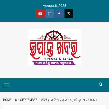
Skip
August 8, 2026
to
content
Youtube
Vimeo
Facebook
Twitter
UPANT ODISHA NO. 1 ODIA CHANNEL
Primary
Menu
HOME
8
SEPTEMBER
2023
ସାହିତ୍ୟ ସୃଜନୀ ପ୍ରଶିକ୍ଷଣ କର୍ମଶାଳା