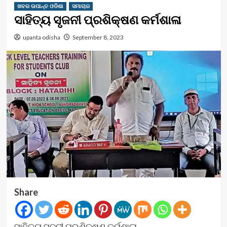
ଖବର ଉପାନ୍ତ ଓଡିଶା
ସମାଚାର
ସାହିତ୍ୟ ସୃଜନୀ ପ୍ରଶିକ୍ଷଣ କର୍ମଶାଳା
upanta odisha
September 8, 2023
Share
ସାହିତ୍ୟ ସୃଜନୀ ପ୍ରଶିକ୍ଷଣ କର୍ମଶାଳା