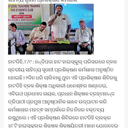
ହାଟଡିହି, ୮/୯ : ନନ୍ଦିପଦା ହାଟ ହାଇସ୍କୁଲ୍ ପରିସରରେ ବ୍ଳକ
ସ୍ତରୀୟ ସାହିତ୍ୟ ସୃଜନୀ ପ୍ରଶିକ୍ଷଣ କର୍ମଶାଳା ଅନୁଷ୍ଠିତ
ହୋଇଛି। ୨ଦିନ ଧରି ଚାଲିବାକୁ ଥୁବା ଏହି ପ୍ରଶିକ୍ଷଣ ଶିବିରକୁ
ହାଟଡିହି ବ୍ଳକ ଶିକ୍ଷା ଅଧିକାରୀ ଧନେଶ୍ଵର ଖଣ୍ଡେଇ,
ଏବିଇଓ ପ୍ରମୋଦ ନାୟକ, ପ୍ରଧାନ ଶିକ୍ଷକ ବ୍ରହ୍ମାନନ୍ଦ
ତ୍ରିପାଠୀ ପ୍ରମୁଖ ଆନୁଷ୍ଠାନିକ ଭାବେ ଉଦ୍‌ଘାଟନ କରି
କର୍ମଶାଳାର ମହତ୍ଵ ସମ୍ପର୍କରେ ନିଜ ନିଜର ବକ୍ତବ୍ୟ
ରଖୁଥିଲେ। ଏହି ପ୍ରଶିକ୍ଷଣ ଶିବିରରେ ହାଟଡିହି ବ୍ଲକ୍‌ର
୪୮ଟି ହାଇସ୍କୁଲର ଶିକ୍ଷକ ଶିକ୍ଷୟିତ୍ରୀ ମାନେ ଯୋଗଦେଇ