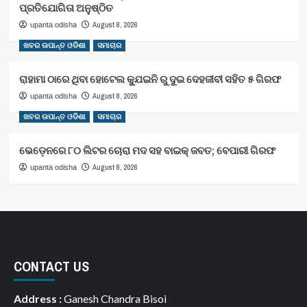
ପ୍ରତିଯୋଗିତା ଅନୁଷ୍ଠିତ
August 8, 2026
upanta odisha
ଖବର ଉପାନ୍ତ ଓଡିଶା
ସମାଚାର
ରାହାମା ଠାରେ ଥିବା ହୋଟେଲ କ୍ଯୁଇନି ରୁ ଦୁଇ ଦେହଜୀବୀ ସହିତ ୫ ଗିରଫ
August 8, 2026
upanta odisha
ଖବର ଉପାନ୍ତ ଓଡିଶା
ସମାଚାର
ଭେଡ଼େନରେ ୮୦ ଲିଟର ଚୋରା ମଦ ସହ ବାଇକ୍ ଜବତ; ବେପାରୀ ଗିରଫ
August 8, 2026
upanta odisha
CONTACT US
Address :
Ganesh Chandra Bisoi