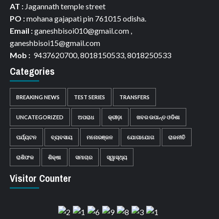
AT :
Jagannath temple street
PO :
mohana gajapati pin 761015 odisha.
Email :
ganeshbisoi010@gmail.com ,
ganeshbisoi15@gmail.com
Mob :
9437620700, 8018150533, 8018250533
Categories
BREAKING NEWS
TEST SERIES
TRANSFERS
UNCATEGORIZED
ଅପରାଧ
କ୍ରୀଡ଼ା
ଖବର ଉପାନ୍ତ ଓଡିଶା
ପର୍ଯ୍ୟଟନ
ବ୍ୟବସାୟ
ମନୋରଞ୍ଜନ
ଯୋଗାଯୋଗ
ରାଜନୀତି
ରାଶିଫଳ
ଶିକ୍ଷା
ସମାଚାର
ସ୍ୱାସ୍ଥ୍ୟ
Visitor Counter