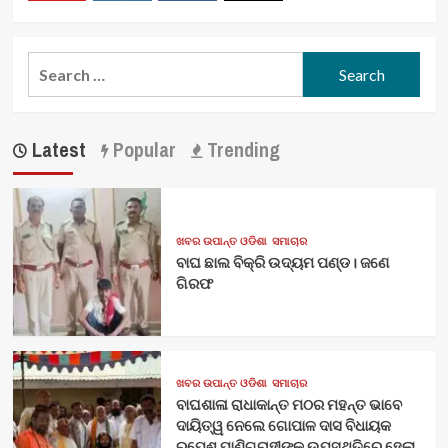
Youtube
Vimeo
Facebook
Twitter
Search
for:
Latest
Popular
Trending
ଖବର ଉପାନ୍ତ ଓଡିଶା
ସମାଚାର
ବାଘ ଛାଲ ବିକ୍ରି ଉଦ୍ୟମ ପଣ୍ଡ। ଜଣେ
ଗିରଫ
ଖବର ଉପାନ୍ତ ଓଡିଶା
ସମାଚାର
ବାଘଶାଳା ରାଧାକାନ୍ତ ମଠର ମହନ୍ତ ଭାବେ
ଦାୟିତ୍ୱ ନେଲେ ଗୋପାଳ ଦାସ ବିଧାୟକ
ରୂପେଶ ପାଣିଗ୍ରାହୀଙ୍କ ଉପସ୍ଥିତିରେ ହେଲା