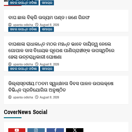
ଖବର ଉପାନ୍ତ ଓଡିଶା
ସମାଚାର
ବାଘ ଛାଲ ବିକ୍ରି ଉଦ୍ୟମ ପଣ୍ଡ। ଜଣେ ଗିରଫ
August 8, 2026
upanta odisha
ଖବର ଉପାନ୍ତ ଓଡିଶା
ସମାଚାର
ବାଘଶାଳା ରାଧାକାନ୍ତ ମଠର ମହନ୍ତ ଭାବେ ଦାୟିତ୍ୱ ନେଲେ
ଗୋପାଳ ଦାସ ବିଧାୟକ ରୂପେଶ ପାଣିଗ୍ରାହୀଙ୍କ ଉପସ୍ଥିତିରେ
ହେଲା ଉତ୍ତରାଧିକାରୀ ଘୋଷଣା
August 8, 2026
upanta odisha
ଖବର ଉପାନ୍ତ ଓଡିଶା
ସମାଚାର
ଜିଲ୍ଲାସ୍ତରୀୟ ୮୦ତମ ସ୍ୱାଧୀନତା ଦିବସ ପାଳନ ଉପଲକ୍ଷେ
ବିଭିନ୍ନ ପ୍ରତିଯୋଗିତା ଅନୁଷ୍ଠିତ
August 8, 2026
upanta odisha
CoverNews Social