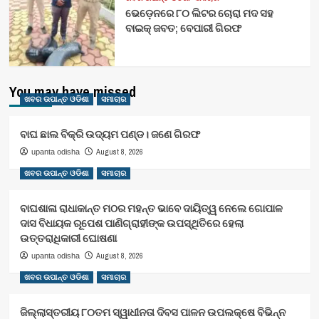
ଭେଡ଼େନରେ ୮୦ ଲିଟର ଚୋରା ମଦ ସହ
ବାଇକ୍ ଜବତ; ବେପାରୀ ଗିରଫ
You may have missed
ଖବର ଉପାନ୍ତ ଓଡିଶା
ସମାଚାର
ବାଘ ଛାଲ ବିକ୍ରି ଉଦ୍ୟମ ପଣ୍ଡ। ଜଣେ ଗିରଫ
August 8, 2026
upanta odisha
ଖବର ଉପାନ୍ତ ଓଡିଶା
ସମାଚାର
ବାଘଶାଳା ରାଧାକାନ୍ତ ମଠର ମହନ୍ତ ଭାବେ ଦାୟିତ୍ୱ ନେଲେ ଗୋପାଳ
ଦାସ ବିଧାୟକ ରୂପେଶ ପାଣିଗ୍ରାହୀଙ୍କ ଉପସ୍ଥିତିରେ ହେଲା
ଉତ୍ତରାଧିକାରୀ ଘୋଷଣା
August 8, 2026
upanta odisha
ଖବର ଉପାନ୍ତ ଓଡିଶା
ସମାଚାର
ଜିଲ୍ଲାସ୍ତରୀୟ ୮୦ତମ ସ୍ୱାଧୀନତା ଦିବସ ପାଳନ ଉପଲକ୍ଷେ ବିଭିନ୍ନ