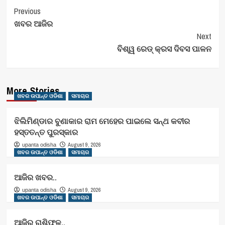
Post
Previous
ଖବର ଆଜିର
Navigation
Next
ବିଶ୍ୱ ରେଡ୍ କ୍ରସ ଦିବସ ପାଳନ
More Stories
ଖବର ଉପାନ୍ତ ଓଡିଶା
ସମାଚାର
ଝିଲିମିଣ୍ଡାର ବୁଣାକାର ରାମ ମେହେର ପାଇଲେ ସନ୍ଥ କବୀର
ହସ୍ତତନ୍ତ ପୁରସ୍କାର
August 9, 2026
upanta odisha
ଖବର ଉପାନ୍ତ ଓଡିଶା
ସମାଚାର
ଆଜିର ଖବର..
August 9, 2026
upanta odisha
ଖବର ଉପାନ୍ତ ଓଡିଶା
ସମାଚାର
ଆଜିର ରାଶିଫଳ..