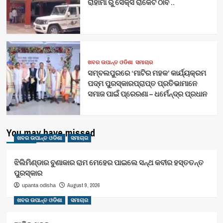
ରାହାମା ରୁ ସେକ୍ସ ରାକେଟ ଠାବ ..
ଖବର ଉପାନ୍ତ ଓଡିଶା
ସମାଚାର
ସମ୍ବଲପୁରରେ ‘ମାଟିର ମହକ’ କାର୍ଯ୍ୟକ୍ରମ
ପଦ୍ମ ପୁରସ୍କାରପ୍ରାପ୍ତ ପ୍ରତିଭାମାନେ
ସମାଜ ପାଇଁ ପ୍ରେରଣା – ଧର୍ମେନ୍ଦ୍ର ପ୍ରଧାନ
You may have missed
ଖବର ଉପାନ୍ତ ଓଡିଶା
ସମାଚାର
ଝିଲିମିଣ୍ଡାର ବୁଣାକାର ରାମ ମେହେର ପାଇଲେ ସନ୍ଥ କବୀର ହସ୍ତତନ୍ତ
ପୁରସ୍କାର
August 9, 2026
upanta odisha
ଖବର ଉପାନ୍ତ ଓଡିଶା
ସମାଚାର