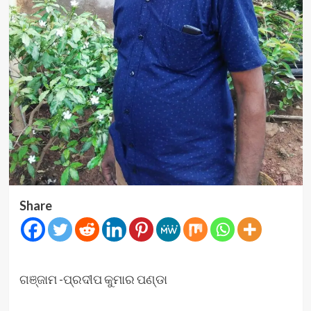
Share
ଗଞ୍ଜାମ -ପ୍ରଦୀପ କୁମାର ପଣ୍ଡା