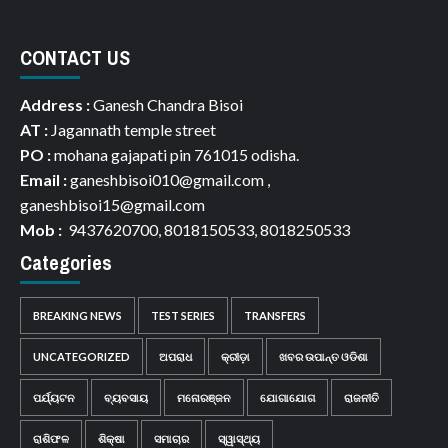
CONTACT US
Address :
Ganesh Chandra Bisoi
AT :
Jagannath temple street
PO :
mohana gajapati pin 761015 odisha.
Email :
ganeshbisoi010@gmail.com ,
ganeshbisoi15@gmail.com
Mob :
9437620700, 8018150533, 8018250533
Categories
BREAKING NEWS
TEST SERIES
TRANSFERS
UNCATEGORIZED
ଅପରାଧ
କ୍ରୀଡ଼ା
ଖବର ଉପାନ୍ତ ଓଡିଶା
ପର୍ଯ୍ୟଟନ
ବ୍ୟବସାୟ
ମନୋରଞ୍ଜନ
ଯୋଗାଯୋଗ
ରାଜନୀତି
ରାଶିଫଳ
ଶିକ୍ଷା
ସମାଚାର
ସ୍ୱାସ୍ଥ୍ୟ