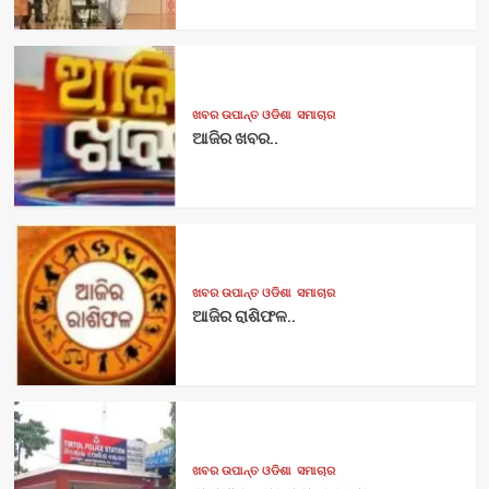
ଖବର ଉପାନ୍ତ ଓଡିଶା
ସମାଚାର
ଆଜିର ଖବର..
ଖବର ଉପାନ୍ତ ଓଡିଶା
ସମାଚାର
ଆଜିର ରାଶିଫଳ..
ଖବର ଉପାନ୍ତ ଓଡିଶା
ସମାଚାର