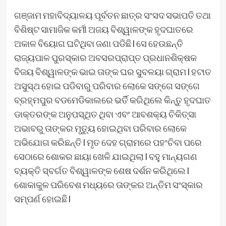
ଗଞ୍ଜାମ ମହାବିଦ୍ୟାଳୟ ପୂର୍ବତନ ଛାତ୍ର ସଂସଦ ସଭାପତି ତଥା
ବିଶିଷ୍ଟ ସାମାଜିକ କର୍ମୀ ଅଜୟ ବିଶ୍ୱାଳଙ୍କ ହୃଦଘାତରେ
ଅକାଳ ବିୟୋଗ ଘଟିଥିବା ଜଣା ପଡିଛି l ସେ ହେଉଛନ୍ତି
ରାଜ୍ୟପାଳ ପୁରସ୍କାର ଅବସରପ୍ରାପ୍ତ ପ୍ରଧାନଶିକ୍ଷକ
ବିଜୟ ବିଶ୍ୱାଳଙ୍କ ଭାଇ ତାଙ୍କ ଘର ସୁବଳୟା ଗ୍ରାମ l ହଟାତ
ଅସୁସ୍ଥ ହୋଇ ପଡିବାରୁ ପରିବାର ଲୋକେ ସଙ୍ଗେ ସଙ୍ଗେ
ବ୍ରହ୍ମପୁର ବଡମେଡିକାଲରେ ଭର୍ତି କରିଥିଲେ କିନ୍ତୁ ହୃଦଘାତ
ଡାକ୍ତରଙ୍କ ଅନୁପସ୍ଥିତ ଥିବା ଏବଂ ଆବଶକ୍ୟ ଚିକିତ୍ସା
ଅଭାବରୁ ତାଙ୍କର ମୃତ୍ୟୁ ହୋଇଥିବା ପରିବାର ଲୋକେ
ଅଭିଯୋଗ କରିଛନ୍ତି l ମୃତ ଦେହ ଗ୍ରାମରେ ପହଂଚିବା ପରେ
ସେଠାରେ ଶୋକର ଛାୟା ଖେଳି ଯାଇଥିଲା l ବହୁ ମାନ୍ୟଗଣ
ବ୍ୟକ୍ତି ସ୍ବର୍ଗତ ବିଶ୍ୱାଳଙ୍କ ଶେଷ ଦର୍ଶନ କରିଥିଲେ l
ଶୋକାକୁଳ ପରିବେଶ ମଧ୍ୟରେ ତାଙ୍କର ଅନ୍ତିମ ସଂସ୍କାର
ସମ୍ପର୍ଣ ହୋଇଛି l