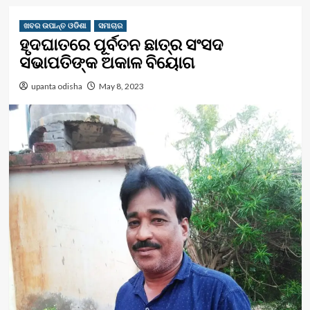
ଖବର ଉପାନ୍ତ ଓଡିଶା
ସମାଚାର
ହୃଦଘାତରେ ପୂର୍ବତନ ଛାତ୍ର ସଂସଦ
ସଭାପତିଙ୍କ ଅକାଳ ବିୟୋଗ
upanta odisha
May 8, 2023