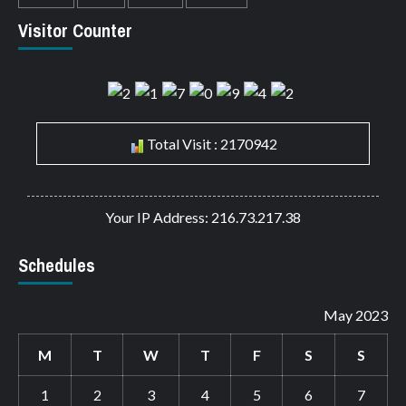
Visitor Counter
Total Visit : 2170942
Your IP Address: 216.73.217.38
Schedules
May 2023
M
T
W
T
F
S
S
1
2
3
4
5
6
7