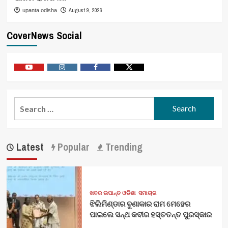
August 9, 2026
upanta odisha
CoverNews Social
Youtube
Vimeo
Facebook
Twitter
Search
for:
Latest
Popular
Trending
ଖବର ଉପାନ୍ତ ଓଡିଶା
ସମାଚାର
ଝିଲିମିଣ୍ଡାର ବୁଣାକାର ରାମ ମେହେର
ପାଇଲେ ସନ୍ଥ କବୀର ହସ୍ତତନ୍ତ ପୁରସ୍କାର