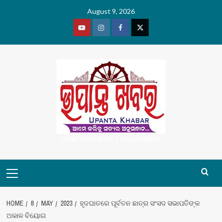
Skip
August 9, 2026
to
content
Youtube
Vimeo
Facebook
Twitter
UPANT ODISHA NO. 1 ODIA CHANNEL
Primary
Menu
HOME
8
MAY
2023
ହୃଦଘାତରେ ପୂର୍ବତନ ଛାତ୍ର ସଂସଦ ସଭାପତିଙ୍କ
ଅକାଳ ବିୟୋଗ