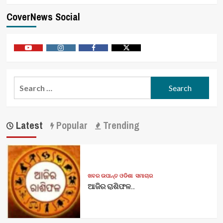
CoverNews Social
Youtube
Vimeo
Facebook
Twitter
Search
for:
Latest
Popular
Trending
ଖବର ଉପାନ୍ତ ଓଡିଶା
ସମାଚାର
ଆଜିର ରାଶିଫଳ..