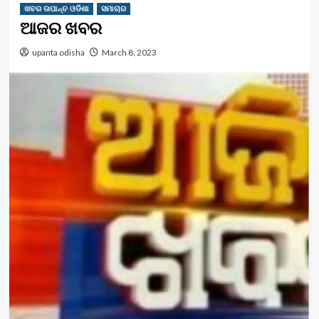
ଖବର ଉପାନ୍ତ ଓଡିଶା
ସମାଚାର
ଆଜର ଖବର
upanta odisha
March 8, 2023