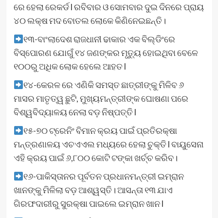
ରେ ହେଲା ରେକର୍ଡ l ରବିବାର ଓ ସୋମବାର ଦୁଇ ଦିନରେ ପ୍ରାୟ
୪୦ ଲକ୍ଷ ମଦ ବୋତଲ ଲୋକେ କିଣିନେଇଛନ୍ତି।
୧୩-ବାଂଲାଦେଶ ରାଜଧାନୀ ଢାକାର ଏକ ବିଲ୍ଡିଂରେ
ବିସ୍ପୋରଣ ଯୋଗୁଁ ୧୪ ଜଣଙ୍କର ମୃତ୍ୟୁ ହୋଇଥିବା ବେଳେ
୧୦୦ରୁ ଅଧିକ ଲୋକ ହେଲେ ଆହତ l
୧୪-କେରଳ ରେ ଏଣିକି ସମସ୍ତ ଛାତ୍ରୀଙ୍କୁ ମିଳିବ ୬
ମାସର ମାତୃତ୍ୱ ଛୁଟି, ମୁଖ୍ୟମନ୍ତ୍ରୀଙ୍କ ଘୋଷଣା ପରେ
ବିଶ୍ୱବିଦ୍ୟାଳୟ ନେଲା ବଡ଼ ନିଷ୍ପତ୍ତି l
୧୫-୭୦ ଟ୍ରେନିଂ ବିମାନ କ୍ରୟ ପାଇଁ ପ୍ରତିରକ୍ଷା
ମନ୍ତ୍ରଣାଳୟ ଏଚଏଏଲ ମଧ୍ୟରେ ହେଲା ଚୁକ୍ତି l ବାୟୁସେନା
ଏହି କ୍ରୟ ପାଇଁ ୬,୮୦୦ କୋଟି ଟଙ୍କା ଖର୍ଚ୍ଚ କରିବ।
୧୬-ପାକିସ୍ତାନର ପୂର୍ବତନ ପ୍ରଧାନମନ୍ତ୍ରୀ ଇମ୍ରାନ
ଖାନଙ୍କୁ ମିଳିଲା ବଡ଼ ଆଶ୍ୱସ୍ତି। ଆସନ୍ତା ୧୩ ଯାଏ
ଗିର‍ଫଦାରୀରୁ ସୁରକ୍ଷା ପାଇଲେ ଇମ୍ରାନ ଖାନ l