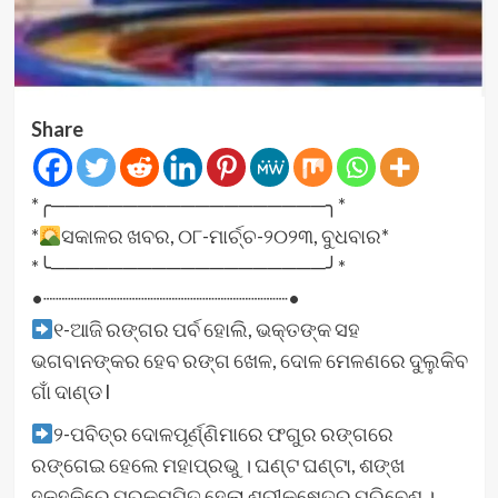
Share
*╭───────────────────╮*
*
ସକାଳର ଖବର, ୦୮-ମାର୍ଚ୍ଚ-୨୦୨୩, ବୁଧବାର*
*╰───────────────────╯*
•┈┈┈┈┈┈┈┈┈┈┈┈┈┈┈┈┈┈┈┈•
୧-ଆଜି ରଙ୍ଗର ପର୍ବ ହୋଲି, ଭକ୍ତଙ୍କ ସହ
ଭଗବାନଙ୍କର ହେବ ରଙ୍ଗ ଖେଳ, ଦୋଳ ମେଳଣରେ ଦୁଲୁକିବ
ଗାଁ ଦାଣ୍ଡ l
୨-ପବିତ୍ର ଦୋଳପୂର୍ଣ୍ଣିମାରେ ଫଗୁର ରଙ୍ଗରେ
ରଙ୍ଗେଇ ହେଲେ ମହାପ୍ରଭୁ । ଘଣ୍ଟ ଘଣ୍ଟା, ଶଙ୍ଖ
ହୁଳହୁଳିରେ ପ୍ରକମ୍ପିତ ହେଲା ଶ୍ରୀକ୍ଷେତ୍ର ପରିବେଶ ।