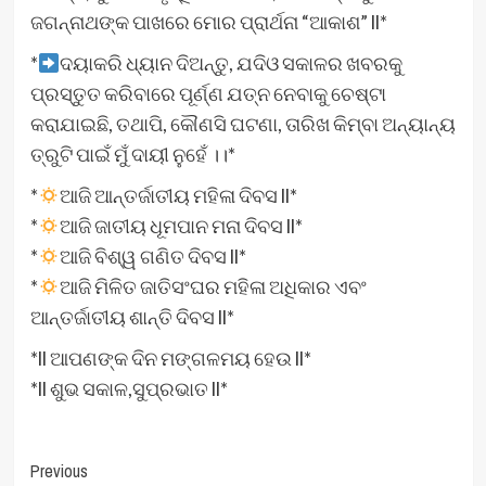
ଜଗନ୍ନାଥଙ୍କ ପାଖରେ ମୋର ପ୍ରାର୍ଥନା “ଆକାଶ” ll*
*
ଦୟାକରି ଧ୍ୟାନ ଦିଅନ୍ତୁ, ଯଦିଓ ସକାଳର ଖବରକୁ
ପ୍ରସ୍ତୁତ କରିବାରେ ପୂର୍ଣ୍ଣ ଯତ୍ନ ନେବାକୁ ଚେଷ୍ଟା
କରାଯାଇଛି, ତଥାପି, କୌଣସି ଘଟଣା, ତାରିଖ କିମ୍ବା ଅନ୍ୟାନ୍ୟ
ତ୍ରୁଟି ପାଇଁ ମୁଁ ଦାୟୀ ନୁହେଁ ।।*
*
ଆଜି ଆନ୍ତର୍ଜାତୀୟ ମହିଳା ଦିବସ ll*
*
ଆଜି ଜାତୀୟ ଧୂମପାନ ମନା ଦିବସ ll*
*
ଆଜି ବିଶ୍ୱ ଗଣିତ ଦିବସ ll*
*
ଆଜି ମିଳିତ ଜାତିସଂଘର ମହିଳା ଅଧିକାର ଏବଂ
ଆନ୍ତର୍ଜାତୀୟ ଶାନ୍ତି ଦିବସ ll*
*ll ଆପଣଙ୍କ ଦିନ ମଙ୍ଗଳମୟ ହେଉ ll*
*ll ଶୁଭ ସକାଳ,ସୁପ୍ରଭାତ ll*
Post
Previous