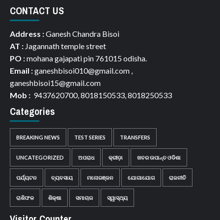
CONTACT US
Address :
Ganesh Chandra Bisoi
AT :
Jagannath temple street
PO :
mohana gajapati pin 761015 odisha.
Email :
ganeshbisoi010@gmail.com ,
ganeshbisoi15@gmail.com
Mob :
9437620700, 8018150533, 8018250533
Categories
BREAKING NEWS
TEST SERIES
TRANSFERS
UNCATEGORIZED
ଅପରାଧ
କ୍ରୀଡ଼ା
ଖବର ଉପାନ୍ତ ଓଡିଶା
ପର୍ଯ୍ୟଟନ
ବ୍ୟବସାୟ
ମନୋରଞ୍ଜନ
ଯୋଗାଯୋଗ
ରାଜନୀତି
ରାଶିଫଳ
ଶିକ୍ଷା
ସମାଚାର
ସ୍ୱାସ୍ଥ୍ୟ
Visitor Counter