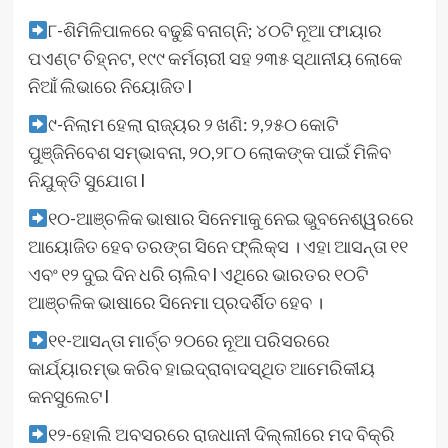
୮-ଶିମିଳିପାଳରେ ବଢୁଛି ବନାଗ୍ନି; ୪୦ଟି ନୂଆ ଫାୟାର
ପଏଣ୍ଟ ଚିହ୍ନଟ, ୧୯୯ କର୍ମଚାରୀ ସହ ୨୩୫ ସ୍ଥାନୀୟ ଲୋକେ
ନିଆଁ ଲିଭାରେ ନିୟୋଜିତ l
୯-ନିଲାମ ହେଲା ରାଜ୍ୟର ୨ ଖଣି: ୨,୨୫୦ କୋଟି
ପୁଞ୍ଜିନିବେଶ ସମ୍ଭାବନା, ୨୦,୨୮୦ ଲୋକଙ୍କ ପାଇଁ ମିଳିବ
ନିଯୁକ୍ତି ସୁଯୋଗ l
୧୦-ଆଞ୍ଚଳିକ ଭାଷାର ସିନେମାକୁ ନେଇ ଭୁବନେଶ୍ୱରରେ
ଆୟୋଜିତ ହେବ ତରଙ୍ଗ ସିନେ ଫ୍ଲିକ୍ସ । ଏହା ଆସନ୍ତା ୧୧
ଏବଂ ୧୨ ଦୁଇ ଦିନ ଧରି ଚାଲିବ l ଏଥିରେ ଭାରତର ୧୦ଟି
ଆଞ୍ଚଳିକ ଭାଷାରେ ସିନେମା ପ୍ରଦର୍ଶିତ ହେବ ।
୧୧-ଆସନ୍ତା ମାର୍ଚ୍ଚ ୨୦ରେ ନୂଆ ପରିସରରେ
କାର୍ଯ୍ୟାରମ୍ଭ କରିବ ହାଇଦ୍ରାବାଦସ୍ଥିତ ଆମେରିକୀୟ
କନସୁଲେଟ l
୧୨-ହୋଲି ଅବସରରେ ରାଜଧାନୀ ଦିଲ୍ଲୀରେ ମଦ ବିକ୍ରି