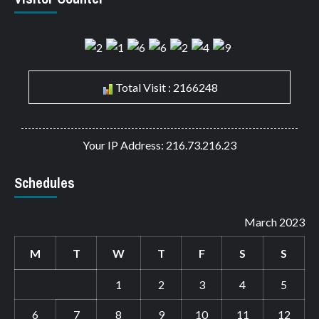
Total Visit : 2166248
Your IP Address: 216.73.216.23
Schedules
March 2023
M
T
W
T
F
S
S
1
2
3
4
5
6
7
8
9
10
11
12