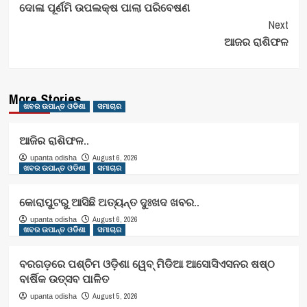
ଦୋଳା ପୂର୍ଣମି ଉପଲକ୍ଷ ପାଲା ପରିବେଷଣ
Navigation
Next
ଆଜର ରାଶିଫଳ
More Stories
ଖବର ଉପାନ୍ତ ଓଡିଶା
ସମାଚାର
ଆଜିର ରାଶିଫଳ..
August 6, 2026
upanta odisha
ଖବର ଉପାନ୍ତ ଓଡିଶା
ସମାଚାର
କୋରାପୁଟରୁ ଆସିଛି ଅତ୍ୟନ୍ତ ଦୁଃଖଦ ଖବର..
August 6, 2026
upanta odisha
ଖବର ଉପାନ୍ତ ଓଡିଶା
ସମାଚାର
ବରଗଡ଼ରେ ପଶ୍ଚିମ ଓଡ଼ିଶା ୱେବ୍ ମିଡିଆ ଆସୋସିଏସନର ଷଷ୍ଠ
ବାର୍ଷିକ ଉତ୍ସବ ପାଳିତ
August 5, 2026
upanta odisha