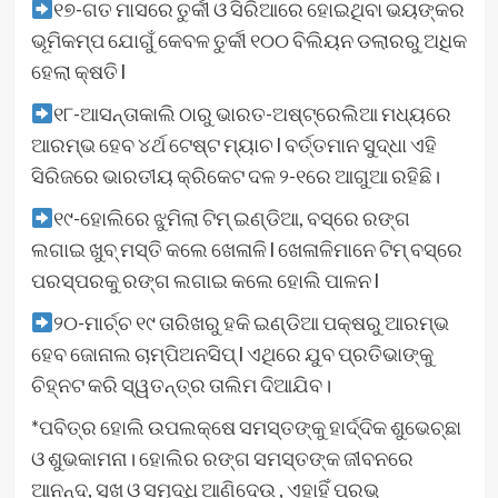
୧୭-ଗତ ମାସରେ ତୁର୍କୀ ଓ ସିରିଆରେ ହୋଇଥିବା ଭୟଙ୍କର
ଭୂମିକମ୍ପ ଯୋଗୁଁ କେବଳ ତୁର୍କୀ ୧୦୦ ବିଲିୟନ ଡଲାରରୁ ଅଧିକ
ହେଲା କ୍ଷତି l
୧୮-ଆସନ୍ତାକାଲି ଠାରୁ ଭାରତ-ଅଷ୍ଟ୍ରେଲିଆ ମଧ୍ୟରେ
ଆରମ୍ଭ ହେବ ୪ର୍ଥ ଟେଷ୍ଟ ମ୍ୟାଚ l ବର୍ତ୍ତମାନ ସୁଦ୍ଧା ଏହି
ସିରିଜରେ ଭାରତୀୟ କ୍ରିକେଟ ଦଳ ୨-୧ରେ ଆଗୁଆ ରହିଛି।
୧୯-ହୋଲିରେ ଝୁମିଲା ଟିମ୍ ଇଣ୍ଡିଆ, ବସ୍‌ରେ ରଙ୍ଗ
ଲଗାଇ ଖୁବ୍ ମସ୍ତି କଲେ ଖେଳାଳି l ଖେଳାଳିମାନେ ଟିମ୍ ବସ୍‌ରେ
ପରସ୍ପରକୁ ରଙ୍ଗ ଲଗାଇ କଲେ ହୋଲି ପାଳନ l
୨୦-ମାର୍ଚ୍ଚ ୧୯ ତାରିଖରୁ ହକି ଇଣ୍ଡିଆ ପକ୍ଷରୁ ଆରମ୍ଭ
ହେବ ଜୋନାଲ ଚାମ୍ପିଅନସିପ୍ l ଏଥିରେ ଯୁବ ପ୍ରତିଭାଙ୍କୁ
ଚିହ୍ନଟ କରି ସ୍ୱତନ୍ତ୍ର ତାଲିମ ଦିଆଯିବ।
*ପବିତ୍ର ହୋଲି ଉପଲକ୍ଷେ ସମସ୍ତଙ୍କୁ ହାର୍ଦ୍ଦିକ ଶୁଭେଚ୍ଛା
ଓ ଶୁଭକାମନା। ହୋଲିର ରଙ୍ଗ ସମସ୍ତଙ୍କ ଜୀବନରେ
ଆନନ୍ଦ, ସୁଖ ଓ ସମୃଦ୍ଧି ଆଣିଦେଉ , ଏହାହିଁ ପ୍ରଭୁ