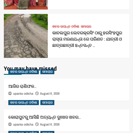
ଖବର ଉପାନ୍ତ ଓଡିଶା
ସମାଚାର
କାବଲପୁର ଲେବରକ୍ରସିଂ ଠାରୁ ହରସିଂହପୁର
ରାସ୍ତା ମରଣଯନ୍ତା ରେ ପରିଣତ : ଯାତ୍ରୀ ଓ
ଛାତ୍ରଛାତ୍ରୀ ହନ୍ତସନ୍ତ ..
You may have missed
ଖବର ଉପାନ୍ତ ଓଡିଶା
ସମାଚାର
ଆଜିର ରାଶିଫଳ..
August 6, 2026
upanta odisha
ଖବର ଉପାନ୍ତ ଓଡିଶା
ସମାଚାର
କୋରାପୁଟରୁ ଆସିଛି ଅତ୍ୟନ୍ତ ଦୁଃଖଦ ଖବର..
August 6, 2026
upanta odisha