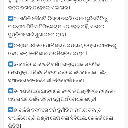
ଭକ୍ତ ଭଗବାନ ହେଲେ ଏକାକାର l
୩-ଏଣିକି କୌଣସି ଡିଗ୍ରୀ ନକରି ଓପନ ୟୁନିଭର୍ସିଟିରୁ
ପାଇଥିବା ପିଜି ସାର୍ଟିଫିକେଟ୍ ମାନ୍ୟ ହେବ ନାହିଁ, ଏ ନେଇ
ସୁପ୍ରିମକୋର୍ଟ ଶୁଣାଇଲେ ରାୟ l
୪-ରାଜଧାନୀରେ ପୋଲିସ୍‌ର ଧରପଗଡ, ରଙ୍ଗ ଦୋକାନରୁ
ଜବତ କଲା କେମିକାଲ ଅପମିଶ୍ରିତ ରଙ୍ଗ l
୫-ହୋଲିରେ ହେବନି ବର୍ଷା। ରାଜ୍ୟ ଆକାଶ ରହିବ
ମେଘମୁକ୍ତ। ଭିଜିବନି ବରଂ ଭଲରେ କଟିବ ହୋଲି। କିଛି
ସ୍ଥାନରେ କାଳବୈଶାଖୀ ଜନିତ ବର୍ଷା ହେବ।
୬-ଏଣିକି ଆଉ ଯାତ୍ରାରେ ଚଳିବନି ଅଶ୍ଳୀଳତା-ନଗ୍ନତା-
ଅଙ୍ଗ ପ୍ରଦର୍ଶନ କିମ୍ବା ଦ୍ୱିଅର୍ଥ ବୋଧକ ଶବ୍ଦl
୭-ଚାକିରି ବଦଳରେ ଜମି ଦୁର୍ନୀତି ମାମଲାର ତଦନ୍ତ
ସଂପର୍କରେ ଚାରି ଘଣ୍ଟା ଜେରା କଲା ସିବିଆଇ, ରେକର୍ଡ ହେଲା
ଭିଡିଓ l