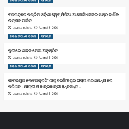
ଖବର ଉପାନ୍ତ ଓଡିଶା
ସମାଚାର
ବରଗଡ଼ରେ ପଶ୍ଚିମ ଓଡ଼ିଶା ୱେବ୍ ମିଡିଆ ଆସୋସିଏସନର ଷଷ୍ଠ ବାର୍ଷିକ
ଉତ୍ସବ ପାଳିତ
August 5, 2026
upanta odisha
ଖବର ଉପାନ୍ତ ଓଡିଶା
ସମାଚାର
ପୁରୀରେ ଶାବନ ମେଳା ଅନୁଷ୍ଠିତ
August 5, 2026
upanta odisha
ଖବର ଉପାନ୍ତ ଓଡିଶା
ସମାଚାର
କାବଲପୁର ଲେବରକ୍ରସିଂ ଠାରୁ ହରସିଂହପୁର ରାସ୍ତା ମରଣଯନ୍ତା ରେ
ପରିଣତ : ଯାତ୍ରୀ ଓ ଛାତ୍ରଛାତ୍ରୀ ହନ୍ତସନ୍ତ ..
August 5, 2026
upanta odisha