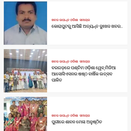
ଖବର ଉପାନ୍ତ ଓଡିଶା
ସମାଚାର
କୋରାପୁଟରୁ ଆସିଛି ଅତ୍ୟନ୍ତ ଦୁଃଖଦ ଖବର..
ଖବର ଉପାନ୍ତ ଓଡିଶା
ସମାଚାର
ବରଗଡ଼ରେ ପଶ୍ଚିମ ଓଡ଼ିଶା ୱେବ୍ ମିଡିଆ
ଆସୋସିଏସନର ଷଷ୍ଠ ବାର୍ଷିକ ଉତ୍ସବ
ପାଳିତ
ଖବର ଉପାନ୍ତ ଓଡିଶା
ସମାଚାର
ପୁରୀରେ ଶାବନ ମେଳା ଅନୁଷ୍ଠିତ