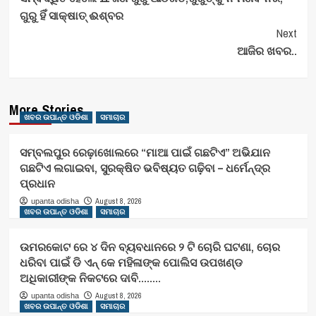
ଗୁରୁ ହିଁ ସାକ୍ଷାତ୍‌ ଈଶ୍ବର
Next
ଆଜିର ଖବର..
More Stories
ଖବର ଉପାନ୍ତ ଓଡିଶା
ସମାଚାର
ସମ୍ବଲପୁର ରେଢ଼ାଖୋଲରେ “ମାଆ ପାଇଁ ଗଛଟିଏ” ଅଭିଯାନ
ଗଛଟିଏ ଲଗାଇବା, ସୁରକ୍ଷିତ ଭବିଷ୍ୟତ ଗଢ଼ିବା – ଧର୍ମେନ୍ଦ୍ର
ପ୍ରଧାନ
August 8, 2026
upanta odisha
ଖବର ଉପାନ୍ତ ଓଡିଶା
ସମାଚାର
ଉମରକୋଟ ରେ ୪ ଦିନ ବ୍ୟବଧାନରେ ୨ ଟି ଚୋରି ଘଟଣା, ଚୋର
ଧରିବା ପାଇଁ ଡି ଏନ୍ କେ ମହିଳାଙ୍କ ପୋଲିସ ଉପଖଣ୍ଡ
ଅଧିକାରୀଙ୍କ ନିକଟରେ ଦାବି……..
August 8, 2026
upanta odisha
ଖବର ଉପାନ୍ତ ଓଡିଶା
ସମାଚାର