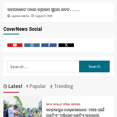
ଉମରକୋଟ ଠାରେ ବ୍ରାଉନ ସୁଗର ଜବତ……….
August 8, 2026
upanta odisha
CoverNews Social
Youtube
Vimeo
Facebook
Twitter
Search
for:
Latest
Popular
Trending
ଖବର ଉପାନ୍ତ ଓଡିଶା
ସମାଚାର
ସମ୍ବଲପୁର ରେଢ଼ାଖୋଲରେ “ମାଆ ପାଇଁ
ଗଛଟିଏ” ଅଭିଯାନ ଗଛଟିଏ ଲଗାଇବା,