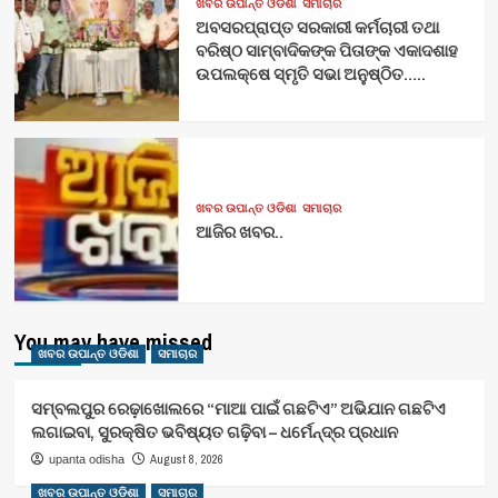
ଖବର ଉପାନ୍ତ ଓଡିଶା
ସମାଚାର
ଅବସରପ୍ରାପ୍ତ ସରକାରୀ କର୍ମଚାରୀ ତଥା
ବରିଷ୍ଠ ସାମ୍ବାଦିକଙ୍କ ପିତାଙ୍କ ଏକାଦଶାହ
ଉପଲକ୍ଷେ ସ୍ମୃତି ସଭା ଅନୁଷ୍ଠିତ…..
ଖବର ଉପାନ୍ତ ଓଡିଶା
ସମାଚାର
ଆଜିର ଖବର..
You may have missed
ଖବର ଉପାନ୍ତ ଓଡିଶା
ସମାଚାର
ସମ୍ବଲପୁର ରେଢ଼ାଖୋଲରେ “ମାଆ ପାଇଁ ଗଛଟିଏ” ଅଭିଯାନ ଗଛଟିଏ
ଲଗାଇବା, ସୁରକ୍ଷିତ ଭବିଷ୍ୟତ ଗଢ଼ିବା – ଧର୍ମେନ୍ଦ୍ର ପ୍ରଧାନ
August 8, 2026
upanta odisha
ଖବର ଉପାନ୍ତ ଓଡିଶା
ସମାଚାର