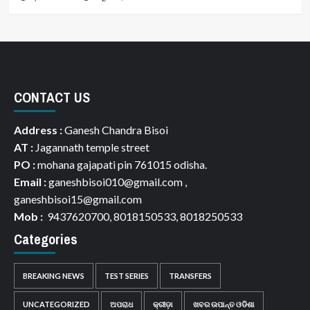
CONTACT US
Address :
Ganesh Chandra Bisoi
AT :
Jagannath temple street
PO :
mohana gajapati pin 761015 odisha.
Email :
ganeshbisoi010@gmail.com ,
ganeshbisoi15@gmail.com
Mob :
9437620700, 8018150533, 8018250533
Categories
BREAKING NEWS
TEST SERIES
TRANSFERS
UNCATEGORIZED
ଅପରାଧ
କ୍ରୀଡ଼ା
ଖବର ଉପାନ୍ତ ଓଡିଶା