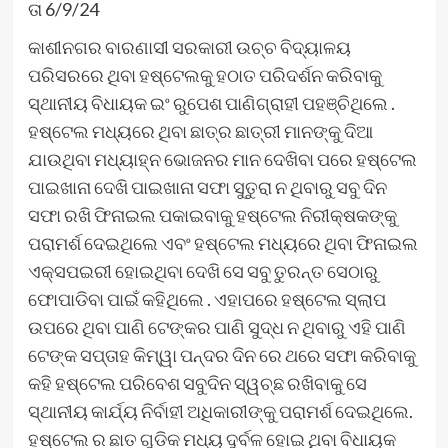
ତା 6/9/24
କାଶୀନଗର ବାରଣାସୀ ସରକାରୀ ଉଚ୍ଚ ବିଦ୍ୟାଳୟ
ପରିସରରେ ଥିବା ହଷ୍ଟେଲକୁ ହଠାତ ପରିଦର୍ଶନ କରିବାକୁ
ସ୍ଥାନୀୟ ବିଧାୟକ ଇଂ ରୁପେଶ ପାଣିଗ୍ରାହୀ ପହଞ୍ଚିଥିଲେ .
ହଷ୍ଟେଲ ମଧ୍ୟରେ ଥିବା ଛାତ୍ର ଛାତ୍ରୀ ମାନଙ୍କୁ ଦିଆ
ଯାଉଥିବା ମଧ୍ୟାହ୍ନ ଭୋଜନର ମାନ ଦେଖିବା ପରେ ହଷ୍ଟେଲ
ପାଇଖାନା ଦେଖି ପାଇଖାନା ସଫା ସୁତୁରା ନ ଥିବାରୁ ସବୁ ଦିନ
ସଫା ରଖି ଫିନାଇଲ ପକାଇବାକୁ ହଷ୍ଟେଲ ନିରୀକ୍ଷକଙ୍କୁ
ପରାମର୍ଶ ଦେଇଥିଲେ ଏବଂ ହଷ୍ଟେଲ ମଧ୍ୟରେ ଥିବା ଫିନାଇଲ
ଏକ୍ସପଇରୀ ହୋଇଥିବା ଦେଖି ସେ ସବୁ ତୁରନ୍ତ ସେଠାରୁ
ଫୋପାଡିବା ପାଇଁ କହିଥିଲେ . ଏହାପରେ ହଷ୍ଟେଲ ସ୍ଲାପ
ଉପରେ ଥିବା ପାଣି ଟେଙ୍କର ପାଣି ସୁଦ୍ଧ ନ ଥିବାରୁ ଏହି ପାଣି
ଟେଙ୍କ ସପ୍ତାହ କିମ୍ୱା ପନ୍ଦର ଦିନ ରେ ଥରେ ସଫା କରିବାକୁ
କହି ହଷ୍ଟେଲ ପରିବେଶ ସବୁଦିନ ସ୍ୱଚ୍ଛ ରଖିବାକୁ ସେ
ସ୍ଥାନୀୟ କାର୍ଯ୍ୟ ନିର୍ବାହୀ ଅଧିକାରୀଙ୍କୁ ପରାମର୍ଶ ଦେଇଥିଲେ.
ହଷ୍ଟେଲ ର ଛାତ ଗୁଡିକ ମଧ୍ୟ ଦୁର୍ବଳ ହୋଇ ଥିବା ବିଧାୟକ