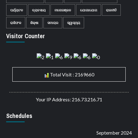
ପର୍ଯ୍ୟଟନ
ବ୍ୟବସାୟ
ମନୋରଞ୍ଜନ
ଯୋଗାଯୋଗ
ରାଜନୀତି
ରାଶିଫଳ
ଶିକ୍ଷା
ସମାଚାର
ସ୍ୱାସ୍ଥ୍ୟ
Visitor Counter
Total Visit : 2169660
Your IP Address: 216.73.216.71
Schedules
September 2024