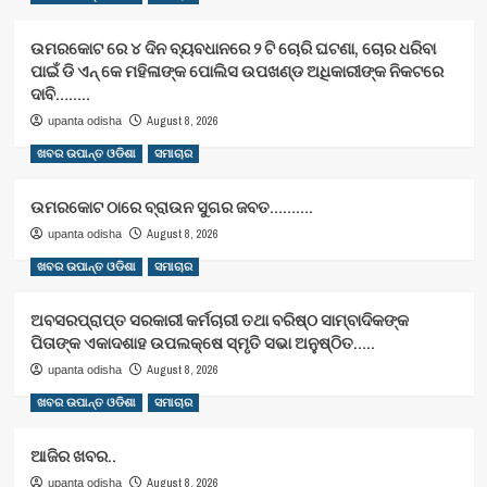
ଉମରକୋଟ ରେ ୪ ଦିନ ବ୍ୟବଧାନରେ ୨ ଟି ଚୋରି ଘଟଣା, ଚୋର ଧରିବା
ପାଇଁ ଡି ଏନ୍ କେ ମହିଳାଙ୍କ ପୋଲିସ ଉପଖଣ୍ଡ ଅଧିକାରୀଙ୍କ ନିକଟରେ
ଦାବି……..
August 8, 2026
upanta odisha
ଖବର ଉପାନ୍ତ ଓଡିଶା
ସମାଚାର
ଉମରକୋଟ ଠାରେ ବ୍ରାଉନ ସୁଗର ଜବତ……….
August 8, 2026
upanta odisha
ଖବର ଉପାନ୍ତ ଓଡିଶା
ସମାଚାର
ଅବସରପ୍ରାପ୍ତ ସରକାରୀ କର୍ମଚାରୀ ତଥା ବରିଷ୍ଠ ସାମ୍ବାଦିକଙ୍କ
ପିତାଙ୍କ ଏକାଦଶାହ ଉପଲକ୍ଷେ ସ୍ମୃତି ସଭା ଅନୁଷ୍ଠିତ…..
August 8, 2026
upanta odisha
ଖବର ଉପାନ୍ତ ଓଡିଶା
ସମାଚାର
ଆଜିର ଖବର..
August 8, 2026
upanta odisha