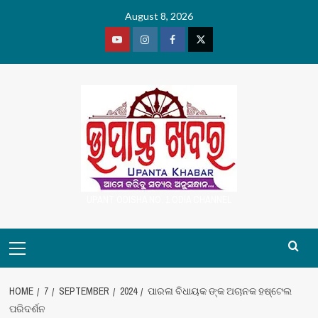
Skip
August 8, 2026
to
content
Youtube
Vimeo
Facebook
Twitter
UPANT ODISHA NO. 1 ODIA CHANNEL
Primary
Menu
HOME
7
SEPTEMBER
2024
ପାରଳା ବିଧାୟକ ଙ୍କ ଅଚାନକ ହଷ୍ଟେଲ
ପରିଦର୍ଶନ