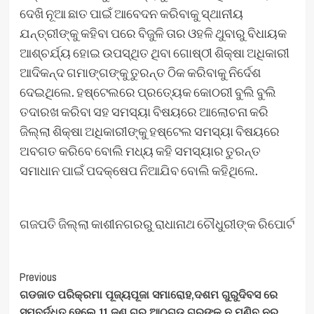
ଦେଖି ନୂଆ ଛାତ ପାଇଁ ଆବେଦନ କରିବାକୁ ସ୍ଥାନୀୟ
ଯନ୍ତ୍ରୀଙ୍କୁ କହିବା ପରେ ବିଜୁଳି ତାର ଓହଳି ଥୁବାରୁ ବିଧାୟକ
ଆଶ୍ଚର୍ଯ୍ୟ ହୋଇ ଉପସ୍ଥିତ ଥିବା ଗୋଷ୍ଠୀ ଶିକ୍ଷା ଅଧିକାରୀ
ଆଦିକନ୍ଦ ଗମାଙ୍ଗଙ୍କୁ ତୁରନ୍ତ ଠିକ କରିବାକୁ ନିର୍ଦେଶ
ଦେଇଥିଲେ. ହଷ୍ଟେଲରେ ପ୍ରତ୍ୟେକ କୋଠରୀ ବୁଲି ବୁଲି
ତଦାରଖ କରିବା ସହ ସମସ୍ୟା ବିଷୟରେ ଆଲୋଚନା କରି
ଜିଲ୍ଲା ଶିକ୍ଷା ଅଧିକାରୀଙ୍କୁ ହଷ୍ଟେଲ ସମସ୍ୟା ବିଷୟରେ
ଅବଗତ କରିବେ ବୋଲି ମଧ୍ୟ କହି ସମସ୍ୟାର ତୁରନ୍ତ
ସମାଧାନ ପାଇଁ ପଦକ୍ଷେପ ନିଆଯିବ ବୋଲି କହିଥିଲେ.
ଗଜପତି ଜିଲ୍ଲା କାଶୀନଗରରୁ ରାଧାନାଥ ଚୌଧୁରୀଙ୍କ ରିପୋର୍ଟ
Post
Previous
ଗଡଜାତ ପରିକ୍ରମା ପୂଜ୍ୟପୂଜା ସମାରୋହ,ଦଶମ ଗୁରୁଦିବସ ରେ
Navigation
ସମ୍ବର୍ଦ୍ଧିତ ହେଲେ 11 ଜଣ ଗୁରୁ ଆଠଗଡ,ଗୁରୁଙ୍କୁ ନ ମଣିବ ନର,