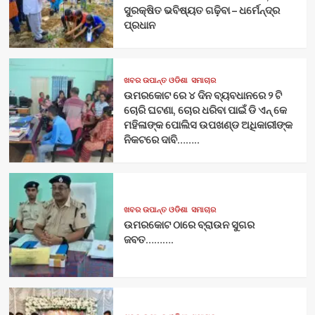
ସୁରକ୍ଷିତ ଭବିଷ୍ୟତ ଗଢ଼ିବା – ଧର୍ମେନ୍ଦ୍ର
ପ୍ରଧାନ
ଖବର ଉପାନ୍ତ ଓଡିଶା
ସମାଚାର
ଉମରକୋଟ ରେ ୪ ଦିନ ବ୍ୟବଧାନରେ ୨ ଟି
ଚୋରି ଘଟଣା, ଚୋର ଧରିବା ପାଇଁ ଡି ଏନ୍ କେ
ମହିଳାଙ୍କ ପୋଲିସ ଉପଖଣ୍ଡ ଅଧିକାରୀଙ୍କ
ନିକଟରେ ଦାବି……..
ଖବର ଉପାନ୍ତ ଓଡିଶା
ସମାଚାର
ଉମରକୋଟ ଠାରେ ବ୍ରାଉନ ସୁଗର
ଜବତ……….