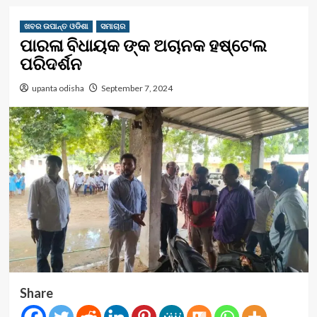
ଖବର ଉପାନ୍ତ ଓଡିଶା
ସମାଚାର
ପାରଳା ବିଧାୟକ ଙ୍କ ଅଚାନକ ହଷ୍ଟେଲ
ପରିଦର୍ଶନ
upanta odisha
September 7, 2024
Share