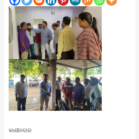
କାଶୀନଗର