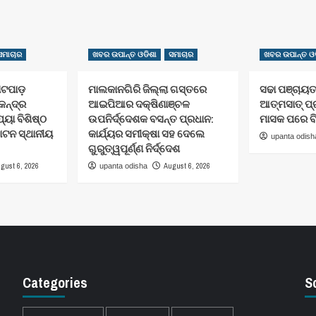
ସମାଚାର
ଖବର ଉପାନ୍ତ ଓଡିଶା
ସମାଚାର
ଖବର ଉପାନ୍ତ ଓଡ
ୋଟପାଡ଼
ମାଲକାନଗିରି ଜିଲ୍ଲା ଗସ୍ତରେ
ସଢା ପଞ୍ଚାୟ
େନ୍ଦ୍ର
ଆଇପିଆର ଦକ୍ଷିଣାଞ୍ଚଳ
ଆତ୍ମସାତ୍ ପ
ୟା ବିଶିଷ୍ଠ
ଉପନିର୍ଦ୍ଦେଶକ ବସନ୍ତ ପ୍ରଧାନ:
ମାସକ ପରେ ବି
ଟନ ସ୍ଥାନୀୟ
କାର୍ଯ୍ୟର ସମୀକ୍ଷା ସହ ଦେଲେ
upanta odish
ଗୁରୁତ୍ୱପୂର୍ଣ୍ଣ ନିର୍ଦ୍ଦେଶ
gust 6, 2026
August 6, 2026
upanta odisha
Categories
S