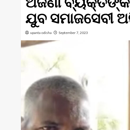
ଅଜଣା ବ୍ୟକ୍ତିଙ୍
ଯୁବ ସମାଜସେବୀ ଅଜି
upanta odisha
September 7, 2023