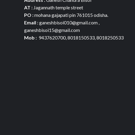
AT :
Jagannath temple street
PO :
mohana gajapati pin 761015 odisha.
Email :
ganeshbisoi010@gmail.com ,
ganeshbisoi15@gmail.com
Mob :
9437620700, 8018150533, 8018250533