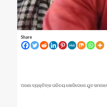
Share
ଅଜଣା ବ୍ୟକ୍ତିଙ୍କ ପରିଚୟ ଖୋଜିଦେଲେ ଯୁବ ସମାଜସେବ