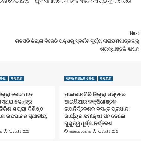
ସୂଚନା ଦେଇଛନ୍ତି । ଯୁବ ସମାଜସେବୀ ଙ୍କ ଏଭଳି କାର୍ଯ୍ୟକୁ ସାଧାରଣ
Next
ଗଜପତି ଜିଲ୍ଲା ବିଜେଡି ପକ୍ଷରୁ ସ୍ବର୍ଗତ ସୂର୍ଯ୍ୟ ନାରାୟଣପାତ୍ରଙ୍କୁ
ଶ୍ରଦ୍ଧାଞ୍ଜଳି ଜ୍ଞାପନ
ଡିଶା
ସମାଚାର
ଖବର ଉପାନ୍ତ ଓଡିଶା
ସମାଚାର
଼ିଲ୍ଲା କୋଟପାଡ଼
ମାଲକାନଗିରି ଜିଲ୍ଲା ଗସ୍ତରେ
ାସ୍ଥ୍ୟ କେନ୍ଦ୍ର
ଆଇପିଆର ଦକ୍ଷିଣାଞ୍ଚଳ
ିରିଶ ଶଯ୍ୟା ବିଶିଷ୍ଠ
ଉପନିର୍ଦ୍ଦେଶକ ବସନ୍ତ ପ୍ରଧାନ:
ାର ଉଦଘାଟନ ସ୍ଥାନୀୟ
କାର୍ଯ୍ୟର ସମୀକ୍ଷା ସହ ଦେଲେ
ଗୁରୁତ୍ୱପୂର୍ଣ୍ଣ ନିର୍ଦ୍ଦେଶ
August 6, 2026
August 6, 2026
ha
upanta odisha