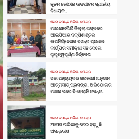
ନୂତନ କୋଠାର ଉଦଘାଟନ ସ୍ଥାନୀୟ
ବିଧାୟକ..
ଖବର ଉପାନ୍ତ ଓଡିଶା
ସମାଚାର
ମାଲକାନଗିରି ଜିଲ୍ଲା ଗସ୍ତରେ
ଆଇପିଆର ଦକ୍ଷିଣାଞ୍ଚଳ
ଉପନିର୍ଦ୍ଦେଶକ ବସନ୍ତ ପ୍ରଧାନ:
କାର୍ଯ୍ୟର ସମୀକ୍ଷା ସହ ଦେଲେ
ଗୁରୁତ୍ୱପୂର୍ଣ୍ଣ ନିର୍ଦ୍ଦେଶ
ଖବର ଉପାନ୍ତ ଓଡିଶା
ସମାଚାର
ସଢା ପଞ୍ଚାୟତର ସରକାରୀ ଅନୁଦାନ
ଆତ୍ମସାତ୍ ପ୍ରସଙ୍ଗ, ଅଭିଯୋଗର
ମାସକ ପରେ ବି ହେଲାନି ତଦନ୍ତ..
ଖବର ଉପାନ୍ତ ଓଡିଶା
ସମାଚାର
ଆବାସ ତାଲିକାକୁ ନେଇ ବଢ଼ୁଛି
ଅସନ୍ତୋଷ