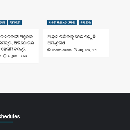
ିଶା
ସମାଚାର
ଖବର ଉପାନ୍ତ ଓଡିଶା
ସମାଚାର
ତର ସରକାରୀ ଅନୁଦାନ
ଆବାସ ତାଲିକାକୁ ନେଇ ବଢ଼ୁଛି
୍ରସଙ୍ଗ, ଅଭିଯୋଗର
ଅସନ୍ତୋଷ
 ହେଲାନି ତଦନ୍ତ..
August 6, 2026
upanta odisha
August 6, 2026
a
chedules