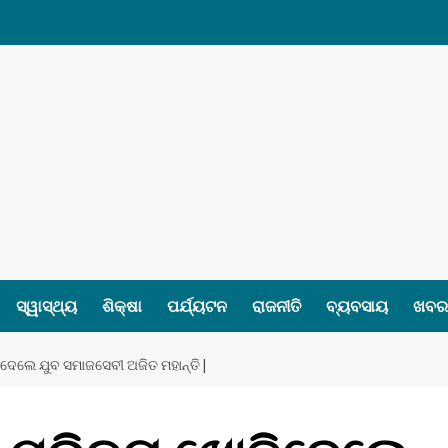
ସ୍ୱାସ୍ଥ୍ୟ
ଶିକ୍ଷା
ପର୍ଯ୍ୟଟନ
ରାଜନୀତି
ବ୍ୟବସାୟ
ଖବର 
େଲେ ଯୁବ ସମାଜସେବୀ ଅଜିତ ମହାନ୍ତି |