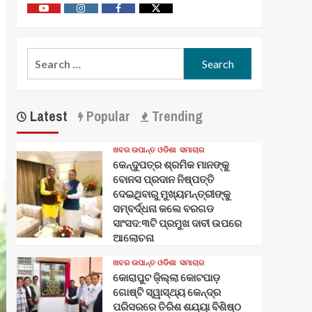
Youtube
Vimeo
Facebook
Twitter
Search
for:
Latest
Popular
Trending
ଖବର ଉପାନ୍ତ ଓଡିଶା
ସମାଚାର
କେନ୍ଦୁପତ୍ର ଶ୍ରମିକ ମାନଙ୍କୁ
ବୋନସ ପ୍ରଦାନ ନିଷ୍ପତ୍ତି
ଦେଇଥିବାରୁ ମୁଖ୍ୟମନ୍ତ୍ରୀଙ୍କୁ
ସମ୍ବର୍ଦ୍ଧନା କଲେ ବରଗଡ
ସାଂସଦ:୩ଟି ପ୍ରମୁଖ ଦାବୀ ଉପରେ
ଆଲୋଚନା
ଖବର ଉପାନ୍ତ ଓଡିଶା
ସମାଚାର
କୋରାପୁଟ ଜ଼ିଲ୍ଲା କୋଟପାଡ଼
ଗୋଷ୍ଟି ସ୍ୱାସ୍ଥ୍ୟ କେନ୍ଦ୍ର
ପରିସରରେ ତିରିଶ ଶଯ୍ୟା ବିଶିଷ୍ଠ