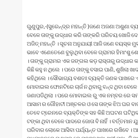
ଗୁଣୁପୁର,-(ସୁରେନ୍ଦ୍ର ମହାନ୍ତି )ଜଣେ ଅଜଣା ଅଶୁଣା 
ବେଳେ ତାଙ୍କୁ ଉଦ୍ଧାର କରି ତାଙ୍କରି ପରିଚୟ ଖୋଜି ଦ
ଅଜିତ୍ ମହାନ୍ତି । ସୂଚନା ଅନୁଯାୟୀ ଆଜି ଜଣେ ବୟସ୍କ
ଭାବେ ଏଣେତେଣେ ବୁଲୁଥିବା ବେଳେ ଗ୍ରାମର ହିମାଂଶୁ ଶେ
। ତାଙ୍କୁ ଗ୍ରାମର ଏକ ଜଙ୍ଗଲ କଡ଼ ରାସ୍ତାରୁ ଉଦ୍ଧାର
କିଛି କହୁ ନ ଥିଲେ । ପରେ ତାଙ୍କୁ ବସାଇ ପାଣି, ଶୁଖିଲା ଖ
କହିଥିଲେ । ସୌଭାଗ୍ୟ ବଶତଃ ବ୍ୟକ୍ତି ଜଣକ ପାଖରେ 
ମୋବାଇଲ ଫୋନଟିରେ ଚାର୍ଜ ନ ଥିବାରୁ ବନ୍ଦ ଥିବା ବେଳ
ଜଣାପଡିଥିଲା । ପରେ ମୋବାଇଲ ରୁ ଏକ ନମ୍ବର ରେ ସମ୍ପ
ଆସାମ ର ଗୌହାଟୀ ଅଞ୍ଚଳର ଓ ସେ ତାଙ୍କ ଝିଅ ଘର ବାଙ
ତେବେ ଟ୍ରେନରେ ବ୍ୟକ୍ତିଙ୍କ ସହ କିଛି ଅଘଟଣ ଘଟିଥିବା
ଟଙ୍କା ଥିବା ବେଳେ ପାଦରେ ଜୋତା ବି ନାହିଁ । ବର୍ତ୍ତମାନ
ପରିବାର ଲୋକେ ଆସିବା ପର୍ଯ୍ୟନ୍ତ ପାଖରେ ରଖିବେ । ଆ