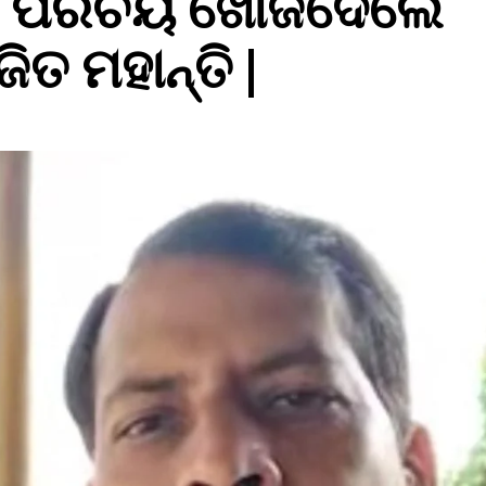
କ ପରିଚୟ ଖୋଜିଦେଲେ
ତ ମହାନ୍ତି |