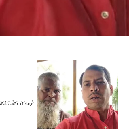
ୀ ଅଜିତ ମହାନ୍ତି |