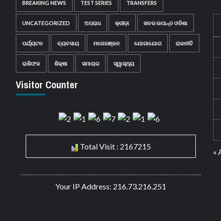
BREAKING NEWS
TEST SERIES
TRANSFERS
UNCATEGORIZED
ଅପରାଧ
କ୍ରୀଡ଼ା
ଖବର ଉପାନ୍ତ ଓଡିଶା
ପର୍ଯ୍ୟଟନ
ବ୍ୟବସାୟ
ମନୋରଞ୍ଜନ
ଯୋଗାଯୋଗ
ରାଜନୀତି
ରାଶିଫଳ
ଶିକ୍ଷା
ସମାଚାର
ସ୍ୱାସ୍ଥ୍ୟ
Visitor Counter
Total Visit : 2167215
« 
Your IP Address: 216.73.216.251