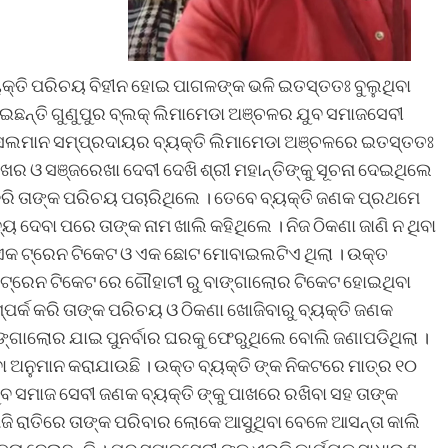
ବ୍ୟକ୍ତି ପରିଚୟ ବିହୀନ ହୋଇ ପାଗଳଙ୍କ ଭଳି ଇତସ୍ତତଃ ବୁଲୁଥିବା
େଇଛନ୍ତି ଗୁଣୁପୁର ବ୍ଲକ୍ ଲିମାମେଡା ଅଞ୍ଚଳର ଯୁବ ସମାଜସେବୀ
 ମୁସଲମାନ ସମ୍ପ୍ରଦାୟର ବ୍ୟକ୍ତି ଲିମାମେଡା ଅଞ୍ଚଳରେ ଇତସ୍ତତଃ
ଖର ଓ ସଞ୍ଜରେଖା ଦେବୀ ଦେଖି ଶ୍ରୀ ମହାନ୍ତିଙ୍କୁ ସୂଚନା ଦେଇଥିଲେ
 କରି ତାଙ୍କ ପରିଚୟ ପଚାରିଥିଲେ । ତେବେ ବ୍ୟକ୍ତି ଜଣକ ପ୍ରଥମେ
ାଦ୍ୟ ଦେବା ପରେ ତାଙ୍କ ନାମ ଖାଲି କହିଥିଲେ । ନିଜ ଠିକଣା ଜାଣି ନ ଥିବା
ଏକ ଟ୍ରେନ ଟିକେଟ ଓ ଏକ ଛୋଟ ମୋବାଇଲଟିଏ ଥିଲା । ଉକ୍ତ
େ ଟ୍ରେନ ଟିକେଟ ରେ ଗୌହାଟୀ ରୁ ବାଙ୍ଗାଲୋର ଟିକେଟ ହୋଇଥିବା
ର୍କ କରି ତାଙ୍କ ପରିଚୟ ଓ ଠିକଣା ଖୋଜିବାରୁ ବ୍ୟକ୍ତି ଜଣକ
୍ଗାଲୋର ଯାଇ ପୁନର୍ବାର ଘରକୁ ଫେରୁଥିଲେ ବୋଲି ଜଣାପଡିଥିଲା ।
 ଅନୁମାନ କରାଯାଉଛି । ଉକ୍ତ ବ୍ୟକ୍ତି ଙ୍କ ନିକଟରେ ମାତ୍ର ୧୦
 ଯୁବ ସମାଜ ସେବୀ ଜଣକ ବ୍ୟକ୍ତି ଙ୍କୁ ପାଖରେ ରଖିବା ସହ ତାଙ୍କ
ଜି ରାତିରେ ତାଙ୍କ ପରିବାର ଲୋକେ ଆସୁଥିବା ବେଳେ ଆସନ୍ତା କାଲି