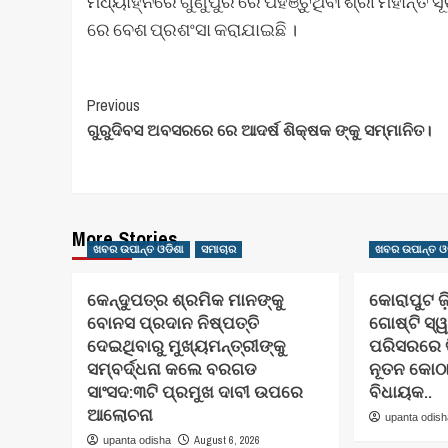
ମଧ୍ୟାହ୍ନରେ ଗୁଣୁପୁର ରେ ପହଞ୍ଚୁଥିବା ଶ୍ରୀ ମହାନ୍ତି 
ରେ ବେଶ ପ୍ରଶଂସା କରାଯାଇଛି ।
Post
Previous
ଗୁରୁଦିବସ ଅବସରରେ ରେ ଆଦର୍ଷ ଶିକ୍ଷକ ଙ୍କୁ ସମ୍ମାନିତ।
Navigation
More Stories
ଖବର ଉପାନ୍ତ ଓଡିଶା
ସମାଚାର
ଖବର ଉପାନ୍ତ ଓ
କେନ୍ଦୁପତ୍ର ଶ୍ରମିକ ମାନଙ୍କୁ
କୋରାପୁଟ ଜ
ବୋନସ ପ୍ରଦାନ ନିଷ୍ପତ୍ତି
ଗୋଷ୍ଟି ସ୍ୱ
ଦେଇଥିବାରୁ ମୁଖ୍ୟମନ୍ତ୍ରୀଙ୍କୁ
ପରିସରରେ ତ
ସମ୍ବର୍ଦ୍ଧନା କଲେ ବରଗଡ
ନୂତନ କୋଠ
ସାଂସଦ:୩ଟି ପ୍ରମୁଖ ଦାବୀ ଉପରେ
ବିଧାୟକ..
ଆଲୋଚନା
upanta odis
August 6, 2026
upanta odisha