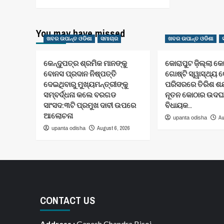
You may have missed
ଖବର ଉପାନ୍ତ ଓଡିଶା
ସମାଚାର
ଖବର ଉପାନ୍ତ ଓଡିଶା
କେନ୍ଦୁପତ୍ର ଶ୍ରମିକ ମାନଙ୍କୁ
କୋରାପୁଟ ଜ଼ିଲ୍ଲା କ
ବୋନସ ପ୍ରଦାନ ନିଷ୍ପତ୍ତି
ଗୋଷ୍ଟି ସ୍ୱାସ୍ଥ୍ୟ କ
ଦେଇଥିବାରୁ ମୁଖ୍ୟମନ୍ତ୍ରୀଙ୍କୁ
ପରିସରରେ ତିରିଶ ଶଯ୍
ସମ୍ବର୍ଦ୍ଧନା କଲେ ବରଗଡ
ନୂତନ କୋଠାର ଉଦଘା
ସାଂସଦ:୩ଟି ପ୍ରମୁଖ ଦାବୀ ଉପରେ
ବିଧାୟକ..
ଆଲୋଚନା
Au
upanta odisha
August 6, 2026
upanta odisha
CONTACT US
Address :
Ganesh Chandra Bisoi