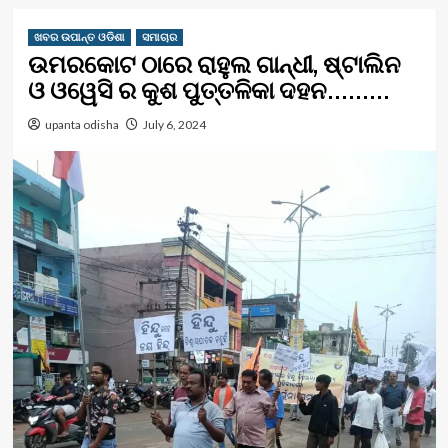
ଖବର ଉପାନ୍ତ ଓଡିଶା
ସମାଚାର
ଉମରକୋଟ ଠାରେ ରାହୁଲ ଗାନ୍ଧୀ, ଷ୍ଟାଲିନ
ଓ ଓୱେସି ର କୁଶ ପୁତ୍ତଳିକା ଦହନ………
upanta odisha
July 6, 2024