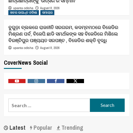
ଛାତ୍ରଛାତ୍ରୀଙ୍କୁ ‘ଉତ୍ସର୍ଗ’ର ସମ୍ମାନ
August 8, 2026
upanta odisha
ଖବର ଉପାନ୍ତ ଓଡିଶା
ସମାଚାର
ବୁଗୁଡ଼ା ବ୍ଲକରେ ରାଜନୀତି ସରଗରମ, କଦମ୍ବମଠରେ ବିଜେଡିର
ମିଶ୍ରଣ ପର୍ବ, ବିଜେପି ଛାଡି ସମର୍ଥକଙ୍କ ସହ ବିଜେଡିରେ ମିଶିଲେ
ବିରଞ୍ଚିପୁର ପଞ୍ଚାୟତ ସରପଞ୍ଚ , ବିଜେଡିର ଶକ୍ତି ବୃଦ୍ଧି
August 8, 2026
upanta odisha
CoverNews Social
Youtube
Vimeo
Facebook
Twitter
Search
for:
Latest
Popular
Trending