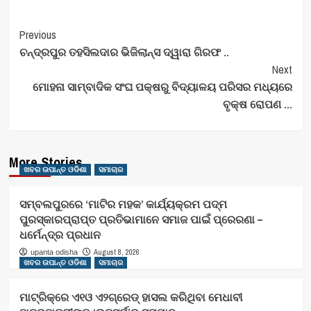
Post
Previous
ଚନ୍ଦ୍ରପୁର ତହସିଲଦାର ଭିଜିଲାନ୍ସ ଦ୍ୱାରା ଗିରଫ ..
Navigation
Next
ମୋହନା ସାମ୍ବାଦିକ ସଂଘ ପକ୍ଷରୁ ବିଦ୍ୟାଳୟ ପରିସର ମଧ୍ୟରେ
ବୃକ୍ଷ ରୋପଣ …
More Stories
ଖବର ଉପାନ୍ତ ଓଡିଶା
ସମାଚାର
ସମ୍ବଲପୁରରେ ‘ମାଟିର ମହକ’ କାର୍ଯ୍ୟକ୍ରମ ପଦ୍ମ
ପୁରସ୍କାରପ୍ରାପ୍ତ ପ୍ରତିଭାମାନେ ସମାଜ ପାଇଁ ପ୍ରେରଣା –
ଧର୍ମେନ୍ଦ୍ର ପ୍ରଧାନ
August 8, 2026
upanta odisha
ଖବର ଉପାନ୍ତ ଓଡିଶା
ସମାଚାର
ମାଟ୍ରିକ୍‌ରେ ଏ୧ଓ ଏ୨ଗ୍ରେଡ୍‌ ହାସଲ କରିଥିବା ମେଧାବୀ