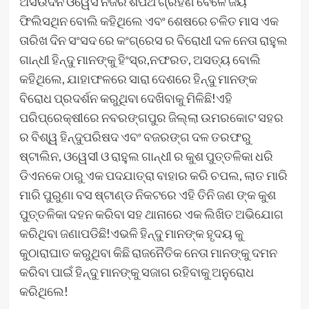
ଅସଉଁଦିନ ଓୱେସି ନିଜର ଶପଥ ଗ୍ରହଣ ବେଳେ ଜୟ
ଫିଲିସଥିନ ବୋଲି କହିଥିଲେ ଏବଂ ଶେଷରେ ଚଳିତ ମାସ ଏକ
ତାରିଖ ଦିନ ସଂସଦ ରେ କଂଗ୍ରେସ ର ବିରୋଧୀ ଦଳ ନେତା ରାହୁଲ
ଗାନ୍ଧୀ ହିନ୍ଦୁ ମାନଙ୍କୁ ହିଂସ୍ର,ନଫରତ, ଅସତ୍ୟ ବୋଲି
କହିଥିଲେ, ଯାହାଫଳରେ ସାରା ଦେଶରେ ହିନ୍ଦୁ ମାନଙ୍କ
ବିରୋଧ ପ୍ରଦର୍ଶନ କରୁଥିବା ଦେଖିବାକୁ ମିଳିଛି!ଏହି
ପରିପ୍ରେକ୍ଷୀରେ ନବରଙ୍ଗପୁର ଜିଲ୍ଲା ଉମରକୋଟ ସହର
ର ବିଶ୍ୱ ହିନ୍ଦୁପରିଷଦ ଏବଂ ବଜରଙ୍ଗ ଦଳ ତରଫରୁ
ଷ୍ଟାଲିନ, ଓୱେସୀ ଓ ରାହୁଲ ଗାନ୍ଧୀ ର କୁଶ ପୁତ୍ତଳିକା ଧରି
ଡିଏନକେ ଠାରୁ ଏକ ପଦଯାତ୍ରା ବାହାର କରି ଚପଲ, ଲାତ ମାରି
ମାରି ପୁରୁଣା ବସ ଷ୍ଟାଣ୍ଡ ନିକଟରେ ଏହି ତିନି ଜଣ ଙ୍କ କୁଶ
ପୁତ୍ତଳିକା ଦହନ କରିବା ସହ ଥାନାରେ ଏକ ଲିଖିତ ଅଭିଯୋଗ
କରିଥିବା ଜଣାପଡିଛି!ଏଭଳି ହିନ୍ଦୁ ମାନଙ୍କ ହୃଦୟ କୁ
କୁଠାରାଘାତ କରୁଥିବା କିଛି ରାଜନୈତିକ ନେତା ମାନଙ୍କୁ ଦମନ
କରିବା ପାଇଁ ହିନ୍ଦୁ ମାନଙ୍କୁ ସଜାଗ ରହିବାକୁ ଅନୁରୋଧ
କରିଥିଲେ!