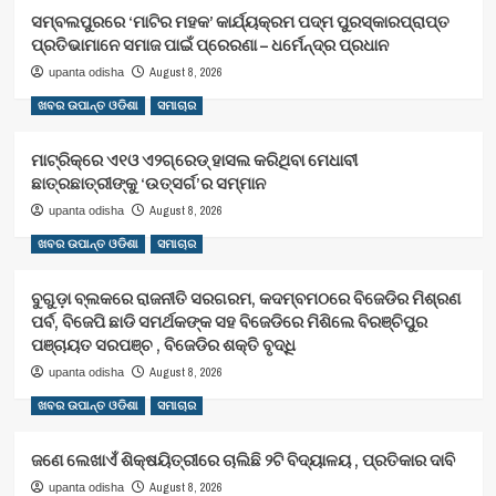
ସମ୍ବଲପୁରରେ ‘ମାଟିର ମହକ’ କାର୍ଯ୍ୟକ୍ରମ ପଦ୍ମ ପୁରସ୍କାରପ୍ରାପ୍ତ
ପ୍ରତିଭାମାନେ ସମାଜ ପାଇଁ ପ୍ରେରଣା – ଧର୍ମେନ୍ଦ୍ର ପ୍ରଧାନ
August 8, 2026
upanta odisha
ଖବର ଉପାନ୍ତ ଓଡିଶା
ସମାଚାର
ମାଟ୍ରିକ୍‌ରେ ଏ୧ଓ ଏ୨ଗ୍ରେଡ୍‌ ହାସଲ କରିଥିବା ମେଧାବୀ
ଛାତ୍ରଛାତ୍ରୀଙ୍କୁ ‘ଉତ୍ସର୍ଗ’ର ସମ୍ମାନ
August 8, 2026
upanta odisha
ଖବର ଉପାନ୍ତ ଓଡିଶା
ସମାଚାର
ବୁଗୁଡ଼ା ବ୍ଲକରେ ରାଜନୀତି ସରଗରମ, କଦମ୍ବମଠରେ ବିଜେଡିର ମିଶ୍ରଣ
ପର୍ବ, ବିଜେପି ଛାଡି ସମର୍ଥକଙ୍କ ସହ ବିଜେଡିରେ ମିଶିଲେ ବିରଞ୍ଚିପୁର
ପଞ୍ଚାୟତ ସରପଞ୍ଚ , ବିଜେଡିର ଶକ୍ତି ବୃଦ୍ଧି
August 8, 2026
upanta odisha
ଖବର ଉପାନ୍ତ ଓଡିଶା
ସମାଚାର
ଜଣେ ଲେଖାଏଁ ଶିକ୍ଷୟିତ୍ରୀରେ ଚାଲିଛି ୨ଟି ବିଦ୍ୟାଳୟ , ପ୍ରତିକାର ଦାବି
August 8, 2026
upanta odisha