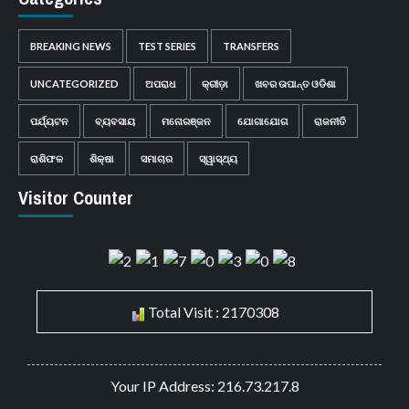
BREAKING NEWS
TEST SERIES
TRANSFERS
UNCATEGORIZED
ଅପରାଧ
କ୍ରୀଡ଼ା
ଖବର ଉପାନ୍ତ ଓଡିଶା
ପର୍ଯ୍ୟଟନ
ବ୍ୟବସାୟ
ମନୋରଞ୍ଜନ
ଯୋଗାଯୋଗ
ରାଜନୀତି
ରାଶିଫଳ
ଶିକ୍ଷା
ସମାଚାର
ସ୍ୱାସ୍ଥ୍ୟ
Visitor Counter
Total Visit : 2170308
Your IP Address: 216.73.217.8