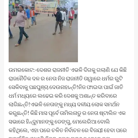
ଉମରକୋଟ:-ଦେଶର ରାଜନୀତି ଏଭଳି ଦିଗକୁ ଗଲାଣି ଯେ କିଛି
ରାଜନୈତିକ ଦଳ ର ନେତା ନିଜ ରାଜନୀତି ତାୱାରେ ଧର୍ମର ରୁଟି
ସେକିବାକୁ ପଛଘୁଞ୍ଚା ଦେଉନାହାନ୍ତି!ନିଜ ଫାଇଦା ପାଇଁ ଜାତି
ଧର୍ମ ମଧ୍ୟରେ ଲଢେଇ କରି ଦେଶକୁ ଅଶାନ୍ତ କରିବାରେ
ଲାଗିଛନ୍ତି!ଏଭଳି ନେତାଙ୍କୁ ମଧ୍ୟ ଦଳୀୟ ଲୋକ ସମର୍ଥନ
କରୁଛନ୍ତି! କିଛି ମାସ ପୂର୍ବେ ତାମିଲନାଡୁ ର ନେତା ଷ୍ଟାଲିନ ଏକ
ସଭାରେ ହିନ୍ଦୁମାନଙ୍କୁ ଡେଙ୍ଗୁ, ମେଲେରିଆ ବୋଲି
କହିଥିଲେ, ଏହା ପରେ ଚଳିତ ନିର୍ବାଚନ ରେ ବିଜୟୀ ହେବା ପରେ