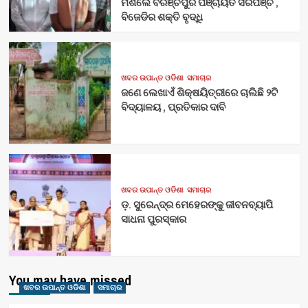
ମିଶିଲେ ବିରଞ୍ଚିପୁର ପଞ୍ଚାୟତ ସରପଞ୍ଚ ,
ବିଜେଡିର ଶକ୍ତି ବୃଦ୍ଧି
ଖବର ଉପାନ୍ତ ଓଡିଶା
ସମାଚାର
ଜଣେ ଲେଖାଏଁ ଶିକ୍ଷୟିତ୍ରୀରେ ଚାଲିଛି ୨ଟି
ବିଦ୍ୟାଳୟ , ପ୍ରତିକାର ଦାବି
ଖବର ଉପାନ୍ତ ଓଡିଶା
ସମାଚାର
ଡ଼. ସୁରେନ୍ଦ୍ର ମେହେରଙ୍କୁ ଜୀବନବ୍ୟାପି
ସାଧନା ପୁରସ୍କାର
You may have missed
ଖବର ଉପାନ୍ତ ଓଡିଶା
ସମାଚାର