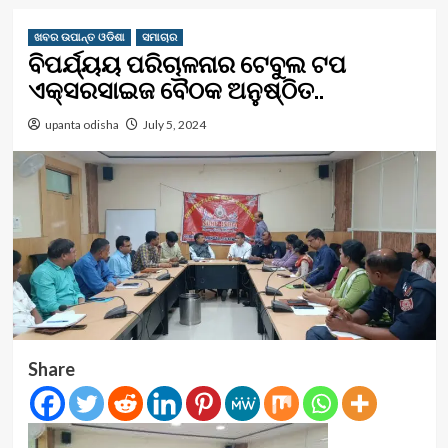
ଖବର ଉପାନ୍ତ ଓଡିଶା
ସମାଚାର
ବିପର୍ଯ୍ୟୟ ପରିଚାଳନାର ଟେବୁଲ ଟପ
ଏକ୍ସରସାଇଜ ବୈଠକ ଅନୁଷ୍ଠିତ..
upanta odisha
July 5, 2024
Share