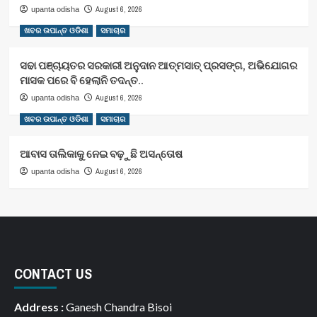
August 6, 2026
upanta odisha
ଖବର ଉପାନ୍ତ ଓଡିଶା
ସମାଚାର
ସଢା ପଞ୍ଚାୟତର ସରକାରୀ ଅନୁଦାନ ଆତ୍ମସାତ୍ ପ୍ରସଙ୍ଗ, ଅଭିଯୋଗର
ମାସକ ପରେ ବି ହେଲାନି ତଦନ୍ତ..
August 6, 2026
upanta odisha
ଖବର ଉପାନ୍ତ ଓଡିଶା
ସମାଚାର
ଆବାସ ତାଲିକାକୁ ନେଇ ବଢ଼ୁଛି ଅସନ୍ତୋଷ
August 6, 2026
upanta odisha
CONTACT US
Address :
Ganesh Chandra Bisoi