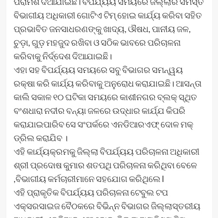
ପରାମର୍ଶ ଦିଆଯାଇଛି। ବିପର୍ଯ୍ୟୟ ସମୟରେ ଜିଲ୍ଲାର ସମସ୍ତ
ବିଭାଗୀୟ ଅଧିକାରୀ ଗୋଟିଏ ଟିମ୍ ହୋଇ କାର୍ଯ୍ୟ କରିବା ସହିତ
ପ୍ରଭାବିତ ଜନସାଧରଣଙ୍କୁ ଖାଦ୍ୟ, ଔଷଧ, ପାନୀୟ ଜଳ,
ଚୁଡ଼ା, ଗୁଡ଼ ମହଜୁଦ ରଖିବା ଓ ସଠିକ ଭାବରେ ପରିଚାଳନା
କରିବାକୁ ନିର୍ଦ୍ଦେଶ ଦିଆଯାଇଛି।
ଏହା ସହ ବିପର୍ଯ୍ୟୟ ସମୟରେ ସବୁ ବିଭାଗର ସମନ୍ୱୟ
ରକ୍ଷା କରି କାର୍ଯ୍ୟ କରିବାକୁ ଅନୁରୋଧ କରାଯାଇଛି। ଆସନ୍ତା
କାଲି ସକାଳ ୧୦ ଘଟିକା ସମୟରେ କାଶୀନଗର ବ୍ଲକ୍ ସ୍ଥିତ
ବଂଶଧାରା ନଦୀର ବନ୍ୟା ଜଳରେ ଉଦ୍ଧାର କାର୍ଯ୍ଯ କିପରି
କରାଯାଇପାରିବ ସେ ସଂପର୍କରେ ଏନଡିଆରଏଫ୍ ଦୋଳ ମକ୍
ଡ୍ରିଲ କରାଯିବ ।
ଏହି କାର୍ଯ୍ୟକ୍ରମକୁ ଜିଲ୍ଲା ବିପର୍ଯ୍ୟୟ ପରିଚାଳନା ଅଧିକାରୀ
ଶ୍ରୀ ପ୍ରଦୋଷ କୁମାର ଶତପଥି ପରିଚାଳନା କରିଥିବା ବେଳେ
,ବିଭାଗୀୟ କର୍ମଚାରୀମାନେ ସହଯୋଗ କରିଥିଲେ l
ଏହି ପ୍ରାକୃତିକ ବିପର୍ଯ୍ୟୟ ପରିଚାଳନା ଟେବୁଲ ଟପ
ଏକ୍ସରସାଇଜ ବୈଠକରେ ବିଭିନ୍ନ ବିଭାଗର ଜିଲ୍ଲାସ୍ତରୀୟ