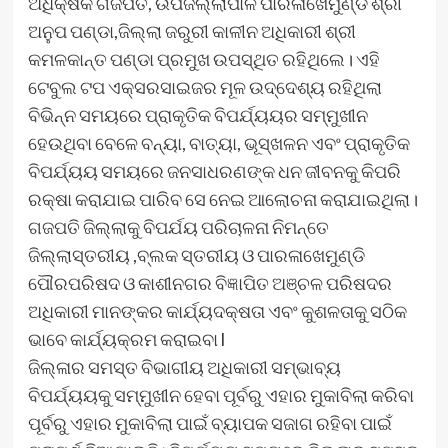
ଅଧିକ୍ଷକ ଗଜପତି, ଉପଜିଲ୍ଲାପାଳ ପାରଳାଖେମୁଣ୍ଡି ଶ୍ରୀ
ଅନୁପ ପଣ୍ଡା,ଜିଲ୍ଲା ଜରୁରୀ କାଳୀନ ଅଧିକାରୀ ଶ୍ରୀ
କମଳକାନ୍ତ ପଣ୍ଡା ପ୍ରମୁଖ ଉପସ୍ଥିତ ରହିଥିଲେ। ଏହି
ଟେବୁଲ ଟପ ଏକ୍ସରସାଇଜର ମୂଳ ଉଦ୍ଦେଶ୍ୟ ରହିଥିଲା
ବିଭିନ୍ନ ସମୟରେ ପ୍ରାକୃତିକ ବିପର୍ଯ୍ୟୟର ସମ୍ମୁଖୀନ
ହେଉଥିବା ବେଳେ ବନ୍ୟା, ବାତ୍ୟା, ଭୂସ୍ଖଳନ ଏବଂ ପ୍ରାକୃତିକ
ବିପର୍ଯ୍ୟୟ ସମୟରେ ଜନସାଧରଣଙ୍କ ଧନ ଜୀବନକୁ କିପରି
ରକ୍ଷା କରାଯାଇ ପାରିବ ସେ ନେଇ ଆଲୋଚନା କରାଯାଇଥିଲା।
ଗଜପତି ଜିଲ୍ଲାକୁ ବିପର୍ଯୟ ପରିଚାଳନା ନିମନ୍ତେ
ଜିଲ୍ଲାସ୍ତରୀୟ ,ବ୍ଲକ ସ୍ତରୀୟ ଓ ପାରଳାଖେମୁଣ୍ଡି
ପୌରପରିଷଦ ଓ କାଶୀନଗର ବିଜ୍ଞାପିତ ଅଞ୍ଚଳ ପରିଷଦର
ଅଧିକାରୀ ମାନଙ୍କର କାର୍ଯ୍ୟଦକ୍ଷତା ଏବଂ କୁଶଳତାକୁ ସଠିକ
ଭାବେ କାର୍ଯ୍ୟକ୍ରମ କରାଇବା l
ଜିଲ୍ଳାର ସମସ୍ତ ବିଭାଗୀୟ ଅଧିକାରୀ ସମ୍ଭାବ୍ୟ
ବିପର୍ଯ୍ୟୟକୁ ସମ୍ମୁଖୀନ ହେବା ପୂର୍ବରୁ ଏହାର ମୁକାବିଲା କରିବା
ପୂର୍ବରୁ ଏହାର ମୁକାବିଲା ପାଇଁ ବ୍ୟାପକ ସଜାଗ ରହିବା ପାଇଁ