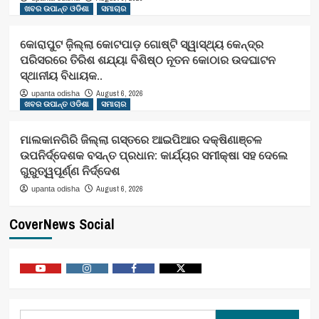
ଖବର ଉପାନ୍ତ ଓଡିଶା
ସମାଚାର
କୋରାପୁଟ ଜ଼ିଲ୍ଲା କୋଟପାଡ଼ ଗୋଷ୍ଟି ସ୍ୱାସ୍ଥ୍ୟ କେନ୍ଦ୍ର
ପରିସରରେ ତିରିଶ ଶଯ୍ୟା ବିଶିଷ୍ଠ ନୂତନ କୋଠାର ଉଦଘାଟନ
ସ୍ଥାନୀୟ ବିଧାୟକ..
August 6, 2026
upanta odisha
ଖବର ଉପାନ୍ତ ଓଡିଶା
ସମାଚାର
ମାଲକାନଗିରି ଜିଲ୍ଲା ଗସ୍ତରେ ଆଇପିଆର ଦକ୍ଷିଣାଞ୍ଚଳ
ଉପନିର୍ଦ୍ଦେଶକ ବସନ୍ତ ପ୍ରଧାନ: କାର୍ଯ୍ୟର ସମୀକ୍ଷା ସହ ଦେଲେ
ଗୁରୁତ୍ୱପୂର୍ଣ୍ଣ ନିର୍ଦ୍ଦେଶ
August 6, 2026
upanta odisha
CoverNews Social
Youtube
Vimeo
Facebook
Twitter
Search