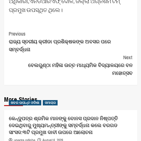
ଅଧିକାରୀ,ଏନଡିଆରଏଫ୍ ଦୋଳ, ଜିଲ୍ଲା ଅଗ୍ନିଶମ ଟିମ୍
ପ୍ରମୁଖ ଉପସ୍ଥିତ ଥିଲେ।
Post
Previous
ରାଜ୍ୟ ସ୍ତରୀୟ କ୍ରୀଡା ପ୍ରଶିକ୍ଷକଙ୍କ ଅବସର ପରେ
Navigation
ସମ୍ବର୍ଦ୍ଧନା
Next
ବେଲଗୁଣ୍ଠା ମହିଳା ଉଚ୍ଚ ମାଧ୍ୟମିକ ବିଦ୍ୟାଳୟରେ ବନ
ମହୋତ୍ସବ
More Stories
ଖବର ଉପାନ୍ତ ଓଡିଶା
ସମାଚାର
କେନ୍ଦୁପତ୍ର ଶ୍ରମିକ ମାନଙ୍କୁ ବୋନସ ପ୍ରଦାନ ନିଷ୍ପତ୍ତି
ଦେଇଥିବାରୁ ମୁଖ୍ୟମନ୍ତ୍ରୀଙ୍କୁ ସମ୍ବର୍ଦ୍ଧନା କଲେ ବରଗଡ
ସାଂସଦ:୩ଟି ପ୍ରମୁଖ ଦାବୀ ଉପରେ ଆଲୋଚନା
August 6, 2026
upanta odisha