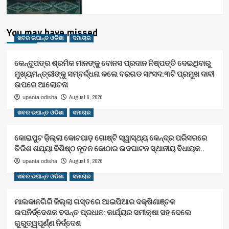
You may have missed
ଖବର ଉପାନ୍ତ ଓଡିଶା
ସମାଚାର
କେନ୍ଦୁପତ୍ର ଶ୍ରମିକ ମାନଙ୍କୁ ବୋନସ ପ୍ରଦାନ ନିଷ୍ପତ୍ତି ଦେଇଥିବାରୁ
ମୁଖ୍ୟମନ୍ତ୍ରୀଙ୍କୁ ସମ୍ବର୍ଦ୍ଧନା କଲେ ବରଗଡ ସାଂସଦ:୩ଟି ପ୍ରମୁଖ ଦାବୀ
ଉପରେ ଆଲୋଚନା
August 6, 2026
upanta odisha
ଖବର ଉପାନ୍ତ ଓଡିଶା
ସମାଚାର
କୋରାପୁଟ ଜ଼ିଲ୍ଲା କୋଟପାଡ଼ ଗୋଷ୍ଟି ସ୍ୱାସ୍ଥ୍ୟ କେନ୍ଦ୍ର ପରିସରରେ
ତିରିଶ ଶଯ୍ୟା ବିଶିଷ୍ଠ ନୂତନ କୋଠାର ଉଦଘାଟନ ସ୍ଥାନୀୟ ବିଧାୟକ..
August 6, 2026
upanta odisha
ଖବର ଉପାନ୍ତ ଓଡିଶା
ସମାଚାର
ମାଲକାନଗିରି ଜିଲ୍ଲା ଗସ୍ତରେ ଆଇପିଆର ଦକ୍ଷିଣାଞ୍ଚଳ
ଉପନିର୍ଦ୍ଦେଶକ ବସନ୍ତ ପ୍ରଧାନ: କାର୍ଯ୍ୟର ସମୀକ୍ଷା ସହ ଦେଲେ
ଗୁରୁତ୍ୱପୂର୍ଣ୍ଣ ନିର୍ଦ୍ଦେଶ