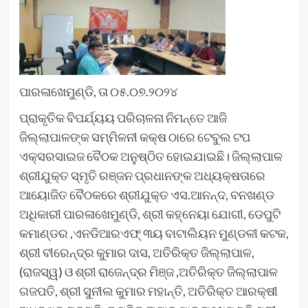
ପାରଳାଖେମୁଣ୍ଡି, ତା ୦୫.୦୭.୨୦୨୪
ପ୍ରାକୃତିକ ବିପର୍ଯ୍ୟୟ ପରିଚାଳନା ନିମନ୍ତେ ଆଜି
ଜିଲ୍ଲାପାଳଙ୍କ ସମ୍ମିଳନୀ କକ୍ଷ ଠାରେ ଟେବୁଲ ଟପ
ଏକ୍ସରସାଇଜ ବୈଠକ ଅନୁଷ୍ଠିତ ହୋଇଯାଇଛି। ଜିଲ୍ଲାପାଳ
ଶ୍ରୀଯୁକ୍ତ ସ୍ମୃତି ରଞ୍ଜନ ପ୍ରଧାନଙ୍କ ଅଧ୍ୟକ୍ଷତାରେ
ଆୟୋଜିତ ବୈଠକରେ ଶ୍ରୀଯୁକ୍ତ ଏସ.ଆନନ୍ଦ, ବନଖଣ୍ଡ
ଅଧିକାରୀ ପାରଳାଖେମୁଣ୍ଡି, ଶ୍ରୀ କହ୍ନେୟା ଯୋଗୀ, ଡେପୁଟି
କମାଣ୍ଡର ,ଏନଡିଆରଏଫ୍ ୩ୟ ବାଟାଲିୟନ ମୁଣ୍ଡଳୀ କଟକ,
ଶ୍ରୀ ବୀରେନ୍ଦ୍ର କୁମାର ଦାସ, ଅତିରିକ୍ତ ଜିଲ୍ଲାପାଳ,
(ରାଜସ୍ୱ) ଓ ଶ୍ରୀ ରାଜେନ୍ଦ୍ର ମିଞ୍ଜ ,ଅତିରିକ୍ତ ଜିଲ୍ଲାପାଳ
ଗଜପତି, ଶ୍ରୀ ସୁନୀଲ କୁମାର ମହାନ୍ତି, ଅତିରିକ୍ତ ଆରକ୍ଷୀ