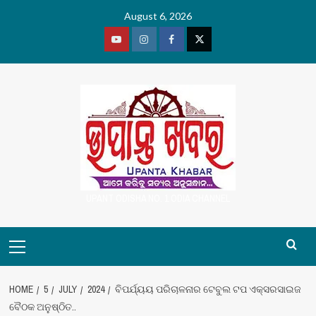
Skip
August 6, 2026
to
content
Youtube
Vimeo
Facebook
Twitter
UPANT ODISHA NO. 1 ODIA CHANNEL
Primary
Menu
HOME
5
JULY
2024
ବିପର୍ଯ୍ୟୟ ପରିଚାଳନାର ଟେବୁଲ ଟପ ଏକ୍ସରସାଇଜ
ବୈଠକ ଅନୁଷ୍ଠିତ..