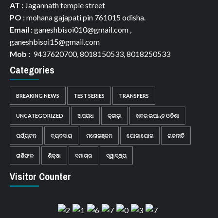
AT :
Jagannath temple street
PO :
mohana gajapati pin 761015 odisha.
Email :
ganeshbisoi010@gmail.com ,
ganeshbisoi15@gmail.com
Mob :
9437620700, 8018150533, 8018250533
Categories
BREAKING NEWS
TEST SERIES
TRANSFERS
UNCATEGORIZED
ଅପରାଧ
କ୍ରୀଡ଼ା
ଖବର ଉପାନ୍ତ ଓଡିଶା
ପର୍ଯ୍ୟଟନ
ବ୍ୟବସାୟ
ମନୋରଞ୍ଜନ
ଯୋଗାଯୋଗ
ରାଜନୀତି
ରାଶିଫଳ
ଶିକ୍ଷା
ସମାଚାର
ସ୍ୱାସ୍ଥ୍ୟ
Visitor Counter