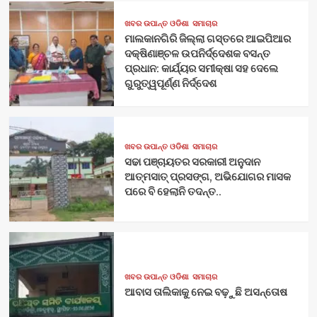
ଖବର ଉପାନ୍ତ ଓଡିଶା
ସମାଚାର
ମାଲକାନଗିରି ଜିଲ୍ଲା ଗସ୍ତରେ ଆଇପିଆର
ଦକ୍ଷିଣାଞ୍ଚଳ ଉପନିର୍ଦ୍ଦେଶକ ବସନ୍ତ
ପ୍ରଧାନ: କାର୍ଯ୍ୟର ସମୀକ୍ଷା ସହ ଦେଲେ
ଗୁରୁତ୍ୱପୂର୍ଣ୍ଣ ନିର୍ଦ୍ଦେଶ
ଖବର ଉପାନ୍ତ ଓଡିଶା
ସମାଚାର
ସଢା ପଞ୍ଚାୟତର ସରକାରୀ ଅନୁଦାନ
ଆତ୍ମସାତ୍ ପ୍ରସଙ୍ଗ, ଅଭିଯୋଗର ମାସକ
ପରେ ବି ହେଲାନି ତଦନ୍ତ..
ଖବର ଉପାନ୍ତ ଓଡିଶା
ସମାଚାର
ଆବାସ ତାଲିକାକୁ ନେଇ ବଢ଼ୁଛି ଅସନ୍ତୋଷ