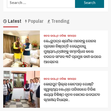
for:
Latest
Popular
Trending
ଖବର ଉପାନ୍ତ ଓଡିଶା
ସମାଚାର
କେନ୍ଦୁପତ୍ର ଶ୍ରମିକ ମାନଙ୍କୁ ବୋନସ
ପ୍ରଦାନ ନିଷ୍ପତ୍ତି ଦେଇଥିବାରୁ
ମୁଖ୍ୟମନ୍ତ୍ରୀଙ୍କୁ ସମ୍ବର୍ଦ୍ଧନା କଲେ
ବରଗଡ ସାଂସଦ:୩ଟି ପ୍ରମୁଖ ଦାବୀ ଉପରେ
ଆଲୋଚନା
ଖବର ଉପାନ୍ତ ଓଡିଶା
ସମାଚାର
କୋରାପୁଟ ଜ଼ିଲ୍ଲା କୋଟପାଡ଼ ଗୋଷ୍ଟି
ସ୍ୱାସ୍ଥ୍ୟ କେନ୍ଦ୍ର ପରିସରରେ ତିରିଶ
ଶଯ୍ୟା ବିଶିଷ୍ଠ ନୂତନ କୋଠାର ଉଦଘାଟନ
ସ୍ଥାନୀୟ ବିଧାୟକ..