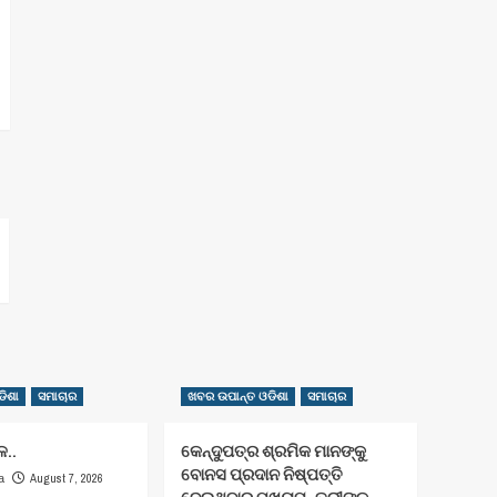
ିଶା
ସମାଚାର
ଖବର ଉପାନ୍ତ ଓଡିଶା
ସମାଚାର
ଳ..
କେନ୍ଦୁପତ୍ର ଶ୍ରମିକ ମାନଙ୍କୁ
ବୋନସ ପ୍ରଦାନ ନିଷ୍ପତ୍ତି
August 7, 2026
a