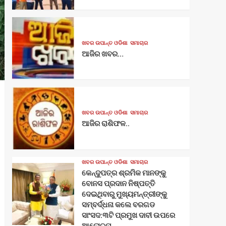
ଖବର ଉପାନ୍ତ ଓଡିଶା
ସମାଚାର
ଆଜିର ଖବର…
ଖବର ଉପାନ୍ତ ଓଡିଶା
ସମାଚାର
ଆଜିର ରାଶିଫଳ..
ଖବର ଉପାନ୍ତ ଓଡିଶା
ସମାଚାର
କେନ୍ଦୁପତ୍ର ଶ୍ରମିକ ମାନଙ୍କୁ
ବୋନସ ପ୍ରଦାନ ନିଷ୍ପତ୍ତି
ଦେଇଥିବାରୁ ମୁଖ୍ୟମନ୍ତ୍ରୀଙ୍କୁ
ସମ୍ବର୍ଦ୍ଧନା କଲେ ବରଗଡ
ସାଂସଦ:୩ଟି ପ୍ରମୁଖ ଦାବୀ ଉପରେ
ଆଲୋଚନା