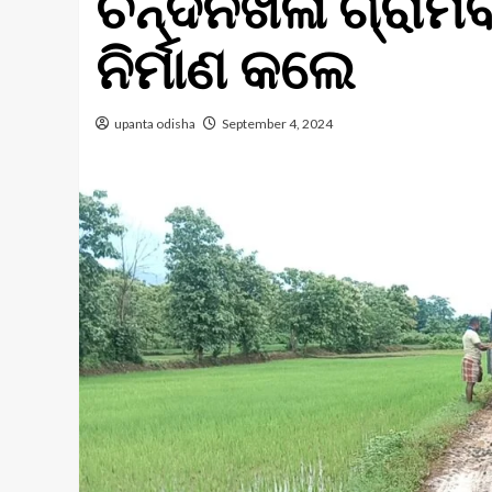
ଚନ୍ଦନଖଳା ଗ୍ରାମବାସ
ନିର୍ମାଣ କଲେ
upanta odisha
September 4, 2024