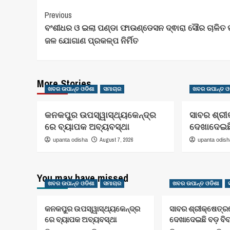
Post
Previous
ବଂଶୀଧର ଓ ଇଲା ପଣ୍ଡା ଫାଉଣ୍ଡେସନ ଦ୍ଵାରା ସୌର ଚାଳିତ 
Navigation
ଜଳ ଯୋଗାଣ ପ୍ରକଳ୍ପ ନିର୍ମିତ
More Stories
ଖବର ଉପାନ୍ତ ଓଡିଶା
ସମାଚାର
ଖବର ଉପାନ୍ତ ଓ
କନକପୁର ଉପସ୍ୱାସ୍ଥ୍ୟକେନ୍ଦ୍ର
ସାବର ଶ୍ରୀ
ରେ ବ୍ୟାପକ ଅବ୍ୟବସ୍ଥା
ଦେଖାଦେଇଛି
August 7, 2026
upanta odisha
upanta odis
You may have missed
ଖବର ଉପାନ୍ତ ଓଡିଶା
ସମାଚାର
ଖବର ଉପାନ୍ତ ଓଡିଶା
କନକପୁର ଉପସ୍ୱାସ୍ଥ୍ୟକେନ୍ଦ୍ର
ସାବର ଶ୍ରୀକ୍ଷେତ୍
ରେ ବ୍ୟାପକ ଅବ୍ୟବସ୍ଥା
ଦେଖାଦେଇଛି ବଡ଼ ବି