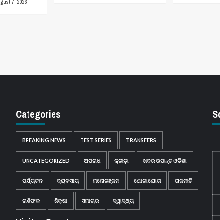
gust 7, 2026
Categories
S
BREAKING NEWS
TEST SERIES
TRANSFERS
UNCATEGORIZED
ଅପରାଧ
କ୍ରୀଡ଼ା
ଖବର ଉପାନ୍ତ ଓଡିଶା
ପର୍ଯ୍ୟଟନ
ବ୍ୟବସାୟ
ମନୋରଞ୍ଜନ
ଯୋଗାଯୋଗ
ରାଜନୀତି
ରାଶିଫଳ
ଶିକ୍ଷା
ସମାଚାର
ସ୍ୱାସ୍ଥ୍ୟ