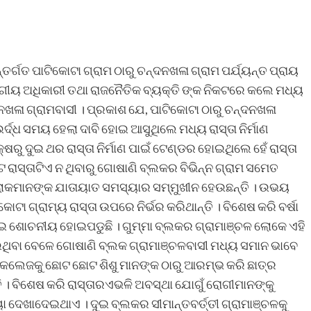
୍ଗତ ପାଟିକୋଟା ଗ୍ରାମ ଠାରୁ ଚନ୍ଦନଖଳା ଗ୍ରାମ ପର୍ଯ୍ୟନ୍ତ ପ୍ରାୟ
ବିଭାଗୀୟ ଅଧିକାରୀ ତଥା ରାଜନୈତିକ ବ୍ୟକ୍ତି ଙ୍କ ନିକଟରେ କଲେ ମଧ୍ୟ
୍ଦନଖଳା ଗ୍ରାମବାସୀ । ପ୍ରକାଶ ଯେ, ପାଟିକୋଟା ଠାରୁ ଚନ୍ଦନଖଳା
ୁ ଉର୍ଦ୍ଧ ସମୟ ହେଲା ଦାବି ହୋଇ ଆସୁଥିଲେ ମଧ୍ୟ ରାସ୍ତା ନିର୍ମାଣ
ଷରୁ ଦୁଇ ଥର ରାସ୍ତା ନିର୍ମାଣ ପାଇଁ ଟେଣ୍ଡର ହୋଇଥିଲେ ହେଁ ରାସ୍ତା
 ରାସ୍ତାଟିଏ ନ ଥିବାରୁ ଗୋଷାଣି ବ୍ଲକର ବିଭିନ୍ନ ଗ୍ରାମ ସମେତ
 ଲୋକମାନଙ୍କ ଯାତାୟାତ ସମସ୍ୟାର ସମ୍ମୁଖୀନ ହେଉଛନ୍ତି । ଉଭୟ
ା ଗ୍ରାମ୍ୟ ରାସ୍ତା ଉପରେ ନିର୍ଭର କରିଥାନ୍ତି । ବିଶେଷ କରି ବର୍ଷା
ହୋଇ ଶୋଚନୀୟ ହୋଇପଡୁଛି । ଗୁମ୍ମା ବ୍ଲକର ଗ୍ରାମାଞ୍ଚଳ ଲୋକେ ଏହି
ାଉଥିବା ବେଳେ ଗୋଷାଣି ବ୍ଲକ ଗ୍ରାମାଞ୍ଚଳବାସୀ ମଧ୍ୟ ସମାନ ଭାବେ
ବଂ କଲେଜକୁ ଛୋଟ ଛୋଟ ଶିଶୁ ମାନଙ୍କ ଠାରୁ ଆରମ୍ଭ କରି ଛାତ୍ର
ତି । ବିଶେଷ କରି ରାସ୍ତାରଏଭଳି ଅବସ୍ଥା ଯୋଗୁଁ ରୋଗୀମାନଙ୍କୁ
ା ଦେଖାଦେଇଥାଏ । ଦୁଇ ବ୍ଲକର ସୀମାନ୍ତବର୍ତ୍ତୀ ଗ୍ରାମାଞ୍ଚଳକୁ