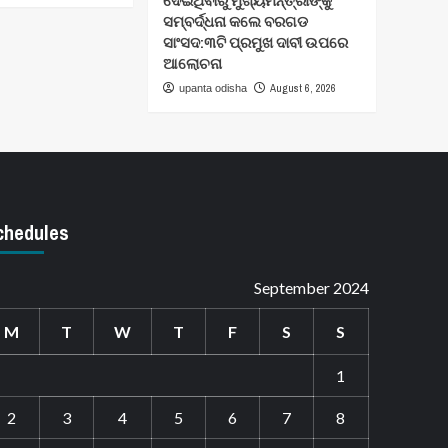
ଦେଇଥିବାରୁ ମୁଖ୍ୟମନ୍ତ୍ରୀଙ୍କୁ
ସମ୍ବର୍ଦ୍ଧନା କଲେ ବରଗଡ
ସାଂସଦ:୩ଟି ପ୍ରମୁଖ ଦାବୀ ଉପରେ
ଆଲୋଚନା
August 6, 2026
upanta odisha
chedules
September 2024
M
T
W
T
F
S
S
1
2
3
4
5
6
7
8