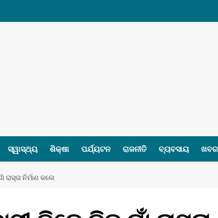
ସ୍ୱାସ୍ଥ୍ୟ
ଶିକ୍ଷା
ପର୍ଯ୍ୟଟନ
ରାଜନୀତି
ବ୍ୟବସାୟ
ଖବର 
ଁ ରାସ୍ତା ନିର୍ମାଣ କଲେ