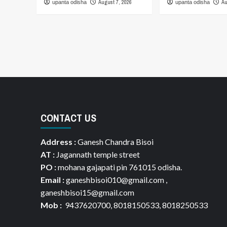
August 7, 2026
Au
upanta odisha
upanta odisha
CONTACT US
Address :
Ganesh Chandra Bisoi
AT :
Jagannath temple street
PO :
mohana gajapati pin 761015 odisha.
Email :
ganeshbisoi010@gmail.com ,
ganeshbisoi15@gmail.com
Mob :
9437620700, 8018150533, 8018250533