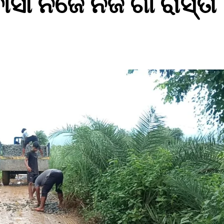
ୀ ନିଜେ ନିଜ ଗାଁ ରାସ୍ତା