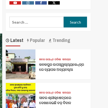
Youtube
Vimeo
Facebook
Twitter
Search
for:
Latest
Popular
Trending
ଖବର ଉପାନ୍ତ ଓଡିଶା
ସମାଚାର
କନକପୁର ଉପସ୍ୱାସ୍ଥ୍ୟକେନ୍ଦ୍ର
ରେ ବ୍ୟାପକ ଅବ୍ୟବସ୍ଥା
ଖବର ଉପାନ୍ତ ଓଡିଶା
ସମାଚାର
ସାବର ଶ୍ରୀକ୍ଷେତ୍ରରେ
ଦେଖାଦେଇଛି ବଡ଼ ବିବାଦ