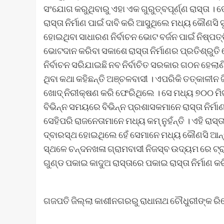
ସଂଯୋଗ କରୁଥିବାରୁ ଏହା ଏକ ଗୁରୁତ୍ବପୂର୍ଣ୍ଣ ରାସ୍ତା । 
ରାସ୍ତା ନିର୍ମାଣ ପାଇଁ ଦାବି କରି ଆସୁଥିଲେ ମଧ୍ୟ କୌଣସି 
ହୋଇଥିବା ସାଧାରଣ ନିର୍ବାଚନ ଭୋଟ ବର୍ଜନ ପାଇଁ ନିଷ୍ପ
ଭୋଟଦାନ କରିବା ସକାଶେ ରାସ୍ତା ନିର୍ମାଣର ପ୍ରତିଶ୍ର
ନିର୍ବାଚନ ସରିଯାଇଛି ନବ ନିର୍ବାଚିତ ସରକାର ଗଠନ ହେଲା
ଥିବା କଥା କହିଛନ୍ତି ଅଞ୍ଚଳବାସୀ । ଏପରିକି ତତ୍କାଳୀନ ଜ
ଖୋଦ୍ ନିରୀକ୍ଷଣ କରି ଫେରିଥିଲେ । ସେ ମଧ୍ୟ ୭୦୦ ମିଟର
ବିଭିନ୍ନ ସମୟରେ ବିଭିନ୍ନ ପ୍ରଶାସକମାନେ ରାସ୍ତା ନିର୍ମ
ସେହିପରି ରାଜନେତାମାନେ ମଧ୍ୟ କମ୍ ନୁହଁନ୍ତି । ଏହି ରାସ୍
ଦ୍ବାରସ୍ଥ ହୋଇଥିଲେ ହେଁ ସେମାନେ ମଧ୍ୟ କୌଣସି ଆନ୍
ସ୍ଥଳେ ଚନ୍ଦନଖଳା ଗ୍ରାମବାସୀ ନିଜସ୍ବ ଉଦ୍ୟମ ରେ ଟ
ଗୁଣ୍ଡ ପକାଇ କାଦୁଅ ରାସ୍ତାରେ ପକାଇ ରାସ୍ତା ନିର୍ମାଣ କର
ଗଜପତି ଜିଲ୍ଲା କାଶୀନଗରରୁ ରାଧାନାଥ ଚୌଧୁରୀଙ୍କ ରିପ