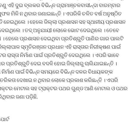
ତେଣୁ ଏହି ଦୁଇ ବ୍ଲକର ବିଭିନ୍ନ ଗ୍ରାମାଞ୍ଚଳବାସୀନ୍ଦା ବାରମ୍ବାର
ସୁଫଳ ମିଳି ନ ଥିବାର ଜଣାଇଛନ୍ତି । ଏପରିକି ଚଳିତ ବର୍ଷ ଅନୁଷ୍ଠିତ
ତ୍ତି ନେଇଥିଲେ । ହେଲେ ଜିଲ୍ଲା ପ୍ରଶାସନ ସହ ସ୍ଥାନୀୟ ପ୍ରଶାସନ
ୁତି ଦେଇଥିଲେ । ତଦ୍ ଅନୁଯାୟୀ ଲୋକେ ଭୋଟ ଦେଇଥିଲେ । ତେବେ
ଣି । ହେଲେ ପ୍ରଶାସନ ଦେଇଥିବା ପ୍ରତିଶ୍ରୁତି ପାଣିର ଗାର ପାଲଟି
ିଲ୍ଲାପାଳ ସ୍ମୃତିରଞ୍ଜନ ପ୍ରଧାନ ଏହି ରାସ୍ତାର ନିରୀକ୍ଷଣ ପାଇଁ
 ରାସ୍ତା ନିର୍ମାଣ ପାଇଁ ପ୍ରତିଶ୍ରୁତି ଦେଇଥିଲେ । ଏପରି ଭାବେ
ାଣର ପ୍ରତିଶ୍ରୁତି ଦେଇ ବଦଳି ହୋଇ ଜିଲ୍ଲାରୁ ଚାଲିଯାଇଛନ୍ତି ।
ତା ନିର୍ମାଣ ପାଇଁ ବିଭିନ୍ନ ସମୟରେ ବିଭିନ୍ନ ଦଳର ବିଧାୟକଙ୍କ
ତରିକତା ଦେଖାଇ ନ ଥିବାର ଲୋକେ ପ୍ରକାଶ କରିଛନ୍ତି । ଏପରି
୍ରାକ୍ଟର ମେଟାଲ ସହ ଟ୍ରାକ୍ଟର ପଥର ଗୁଣ୍ଡ ଆଣି ମେଟାଲ ଓ ପଥର
ିଥିବାର ଜଣା ପଡ଼ିଛି.
ୋର୍ଟ