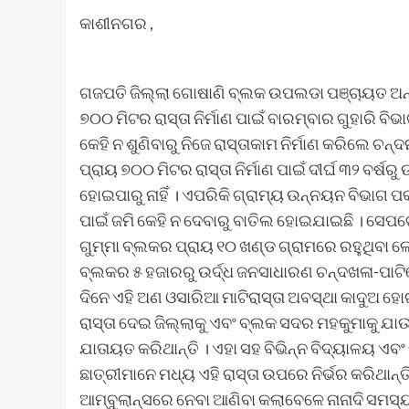
କାଶୀନଗର ,
ଗଜପତି ଜିଲ୍ଲା ଗୋଷାଣି ବ୍ଲକ ଉପଲଡା ପଞ୍ଚାୟତ ଅନ୍ତର
୭୦୦ ମିଟର ରାସ୍ତା ନିର୍ମାଣ ପାଇଁ ବାରମ୍ବାର ଗୁହାରି 
କେହି ନ ଶୁଣିବାରୁ ନିଜେ ରାସ୍ତାକାମ ନିର୍ମାଣ କରିଲେ ଚନ
ପ୍ରାୟ ୭୦୦ ମିଟର ରାସ୍ତା ନିର୍ମାଣ ପାଇଁ ଦୀର୍ଘ ୩୨ ବର୍ଷର
ହୋଇପାରୁ ନାହିଁ । ଏପରିକି ଗ୍ରାମ୍ୟ ଉନ୍ନୟନ ବିଭାଗ ପକ୍
ପାଇଁ ଜମି କେହି ନ ଦେବାରୁ ବାତିଲ ହୋଇଯାଇଛି । ସେପଟେ
ଗୁମ୍ମା ବ୍ଲକର ପ୍ରାୟ ୧୦ ଖଣ୍ଡ ଗ୍ରାମରେ ରହୁଥିବା
ବ୍ଲକର ୫ ହଜାରରୁ ଉର୍ଦ୍ଧ ଜନସାଧାରଣ ଚନ୍ଦଖଳା-ପାଟିକୋଟ
ଦିନେ ଏହି ଅଣ ଓସାରିଆ ମାଟିରାସ୍ତା ଅବସ୍ଥା କାଦୁଅ 
ରାସ୍ତା ଦେଇ ଜିଲ୍ଲାକୁ ଏବଂ ବ୍ଲକ ସଦର ମହକୁମାକୁ ଯ
ଯାତାୟତ କରିଥାନ୍ତି । ଏହା ସହ ବିଭିନ୍ନ ବିଦ୍ୟାଳୟ ଏ
ଛାତ୍ରୀମାନେ ମଧ୍ୟ ଏହି ରାସ୍ତା ଉପରେ ନିର୍ଭର କରିଥାନ୍
ଆମ୍ବୁଲାନ୍ସରେ ନେବା ଆଣିବା କଲାବେଳେ ନାନାଦି ସମସ୍ୟ