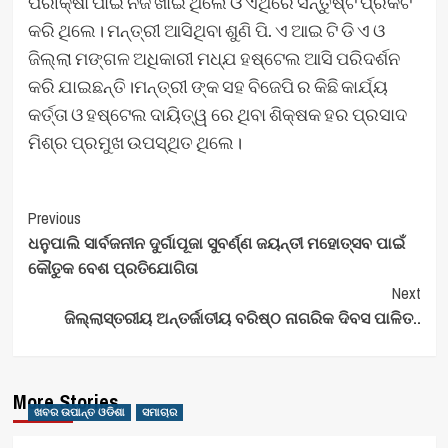
ପରୀକ୍ଷା ପାଇଁ ନିଜ ଖାଇ ଥିଲେ ଓ ଏଥିରେ ସନ୍ତୁଷ୍ଟ ପ୍ରକଟ
କରି ଥିଲେ। ମନ୍ତ୍ରୀ ଆସିଥିବା ଶୁଣି ପି. ଏ ଆଇ ଟି ଡି ଏ ଓ
ଜିଲ୍ଲା ମଙ୍ଗଳ ଅଧିକାରୀ ମଧ୍ଯ ହଷ୍ଟେଲ ଆସି ପରିଦର୍ଶନ
କରି ଯାଇଛନ୍ତି।ମନ୍ତ୍ରୀ ଙ୍କ ସହ ବିଜେପି ର କିଛି କାର୍ଯ୍ୟ
କର୍ତ୍ତା ଓ ହଷ୍ଟେଲ ଦାୟିତ୍ୱ ରେ ଥିବା ଶିକ୍ଷକ ହର ପ୍ରସାଦ
ମିଶ୍ର ପ୍ରମୁଖ ଉପସ୍ଥିତ ଥିଲେ।
Post
Previous
ଧନୁପାଲି ସାର୍ବଜନୀନ ଦୁର୍ଗାପୂଜା ସୁବର୍ଣ୍ଣ ଜୟନ୍ତୀ ମହୋତ୍ସବ ପାଇଁ
Navigation
କୌତୁକ ବେଶ ପ୍ରତିଯୋଗିତା
Next
ଜିଲ୍ଲାସ୍ତରୀୟ ଅନ୍ତର୍ଜାତୀୟ ବରିଷ୍ଠ ନାଗରିକ ଦିବସ ପାଳିତ..
More Stories
ଖବର ଉପାନ୍ତ ଓଡିଶା
ସମାଚାର