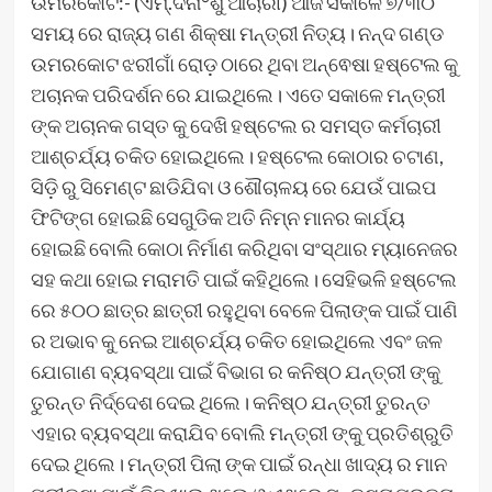
ଉମରକୋଟ:- (ଏମ୍.ଦିନା°ଶୁ ଆଚାରୀ) ଆଜି ସକାଳେ ୭/୩୦
ସମୟ ରେ ରାଜ୍ୟ ଗଣ ଶିକ୍ଷା ମନ୍ତ୍ରୀ ନିତ୍ୟ। ନନ୍ଦ ଗଣ୍ଡ
ଉମରକୋଟ ଝରୀଗାଁ ରୋଡ଼ ଠାରେ ଥିବା ଅନ୍ଵେଷା ହଷ୍ଟେଲ କୁ
ଅଚାନକ ପରିଦର୍ଶନ ରେ ଯାଇଥିଲେ। ଏତେ ସକାଳେ ମନ୍ତ୍ରୀ
ଙ୍କ ଅଚାନକ ଗସ୍ତ କୁ ଦେଖି ହଷ୍ଟେଲ ର ସମସ୍ତ କର୍ମଚାରୀ
ଆଶ୍ଚର୍ଯ୍ୟ ଚକିତ ହୋଇଥିଲେ। ହଷ୍ଟେଲ କୋଠାର ଚଟାଣ,
ସିଡ଼ି ରୁ ସିମେଣ୍ଟ ଛାଡିଯିବା ଓ ଶୌଚାଳୟ ରେ ଯେଉଁ ପାଇପ
ଫିଟିଙ୍ଗ ହୋଇଛି ସେଗୁଡିକ ଅତି ନିମ୍ନ ମାନର କାର୍ଯ୍ୟ
ହୋଇଛି ବୋଲି କୋଠା ନିର୍ମାଣ କରିଥିବା ସଂସ୍ଥାର ମ୍ୟାନେଜର
ସହ କଥା ହୋଇ ମରାମତି ପାଇଁ କହିଥିଲେ। ସେହିଭଳି ହଷ୍ଟେଲ
ରେ ୫୦୦ ଛାତ୍ର ଛାତ୍ରୀ ରହୁଥିବା ବେଳେ ପିଲାଙ୍କ ପାଇଁ ପାଣି
ର ଅଭାବ କୁ ନେଇ ଆଶ୍ଚର୍ଯ୍ୟ ଚକିତ ହୋଇଥିଲେ ଏବଂ ଜଳ
ଯୋଗାଣ ବ୍ୟବସ୍ଥା ପାଇଁ ବିଭାଗ ର କନିଷ୍ଠ ଯନ୍ତ୍ରୀ ଙ୍କୁ
ତୁରନ୍ତ ନିର୍ଦ୍ଦେଶ ଦେଇ ଥିଲେ। କନିଷ୍ଠ ଯନ୍ତ୍ରୀ ତୁରନ୍ତ
ଏହାର ବ୍ୟବସ୍ଥା କରାଯିବ ବୋଲି ମନ୍ତ୍ରୀ ଙ୍କୁ ପ୍ରତିଶ୍ରୁତି
ଦେଇ ଥିଲେ। ମନ୍ତ୍ରୀ ପିଲା ଙ୍କ ପାଇଁ ରନ୍ଧା ଖାଦ୍ୟ ର ମାନ