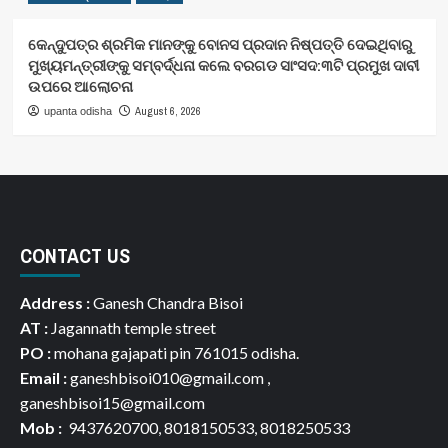
କେନ୍ଦୁପତ୍ର ଶ୍ରମିକ ମାନଙ୍କୁ ବୋନସ ପ୍ରଦାନ ନିଷ୍ପତ୍ତି ଦେଇଥିବାରୁ
ମୁଖ୍ୟମନ୍ତ୍ରୀଙ୍କୁ ସମ୍ବର୍ଦ୍ଧନା କଲେ ବରଗଡ ସାଂସଦ:୩ଟି ପ୍ରମୁଖ ଦାବୀ
ଉପରେ ଆଲୋଚନା
August 6, 2026
upanta odisha
CONTACT US
Address :
Ganesh Chandra Bisoi
AT :
Jagannath temple street
PO :
mohana gajapati pin 761015 odisha.
Email :
ganeshbisoi010@gmail.com ,
ganeshbisoi15@gmail.com
Mob :
9437620700, 8018150533, 8018250533