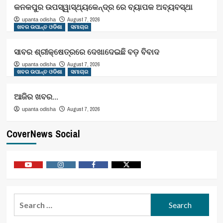
କନକପୁର ଉପସ୍ୱାସ୍ଥ୍ୟକେନ୍ଦ୍ର ରେ ବ୍ୟାପକ ଅବ୍ୟବସ୍ଥା
August 7, 2026
upanta odisha
ଖବର ଉପାନ୍ତ ଓଡିଶା
ସମାଚାର
ସାବର ଶ୍ରୀକ୍ଷେତ୍ରରେ ଦେଖାଦେଇଛି ବଡ଼ ବିବାଦ
August 7, 2026
upanta odisha
ଖବର ଉପାନ୍ତ ଓଡିଶା
ସମାଚାର
ଆଜିର ଖବର…
August 7, 2026
upanta odisha
CoverNews Social
Youtube
Vimeo
Facebook
Twitter
Search
for: