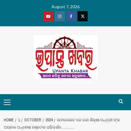
Skip
August 7, 2026
to
content
Youtube
Vimeo
Facebook
Twitter
UPANT ODISHA NO. 1 ODIA CHANNEL
Primary
Menu
HOME
1
OCTOBER
2024
ଉମରକୋଟ ରେ ଗଣ ଶିକ୍ଷା ମନ୍ତ୍ରୀ ଙ୍କ
ଅଚାନକ ଅନ୍ଵେଷା ହଷ୍ଟେଲ ପରିଦର୍ଶନ…………