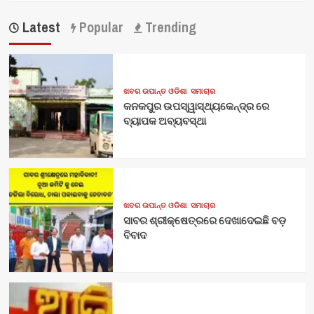
Latest
Popular
Trending
ଖବର ଉପାନ୍ତ ଓଡିଶା
ସମାଚାର
କନକପୁର ଉପସ୍ୱାସ୍ଥ୍ୟକେନ୍ଦ୍ର ରେ
ବ୍ୟାପକ ଅବ୍ୟବସ୍ଥା
ଖବର ଉପାନ୍ତ ଓଡିଶା
ସମାଚାର
ସାବର ଶ୍ରୀକ୍ଷେତ୍ରରେ ଦେଖାଦେଇଛି ବଡ଼
ବିବାଦ