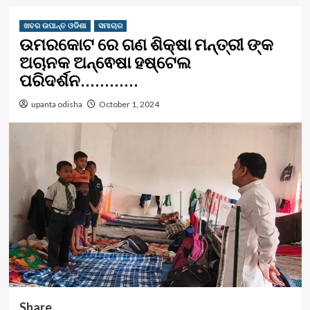
ଖବର ଉପାନ୍ତ ଓଡିଶା
ସମାଚାର
ଉମରକୋଟ ରେ ଗଣ ଶିକ୍ଷା ମନ୍ତ୍ରୀ ଙ୍କ
ଅଚାନକ ଅନ୍ଵେଷା ହଷ୍ଟେଲ
ପରିଦର୍ଶନ…………
upanta odisha
October 1, 2024
Share