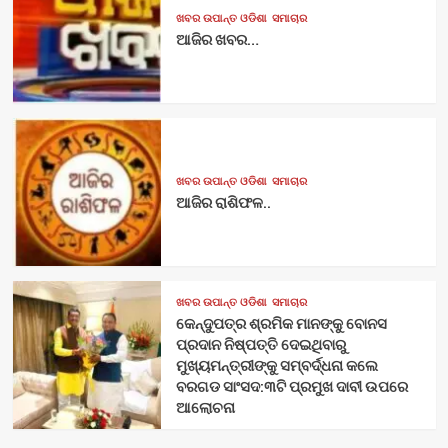
ଖବର ଉପାନ୍ତ ଓଡିଶା
ସମାଚାର
ଆଜିର ଖବର…
ଖବର ଉପାନ୍ତ ଓଡିଶା
ସମାଚାର
ଆଜିର ରାଶିଫଳ..
ଖବର ଉପାନ୍ତ ଓଡିଶା
ସମାଚାର
କେନ୍ଦୁପତ୍ର ଶ୍ରମିକ ମାନଙ୍କୁ ବୋନସ
ପ୍ରଦାନ ନିଷ୍ପତ୍ତି ଦେଇଥିବାରୁ
ମୁଖ୍ୟମନ୍ତ୍ରୀଙ୍କୁ ସମ୍ବର୍ଦ୍ଧନା କଲେ
ବରଗଡ ସାଂସଦ:୩ଟି ପ୍ରମୁଖ ଦାବୀ ଉପରେ
ଆଲୋଚନା