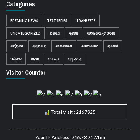
Categories
BREAKING NEWS
TEST SERIES
TRANSFERS
UNCATEGORIZED
ଅପରାଧ
କ୍ରୀଡ଼ା
ଖବର ଉପାନ୍ତ ଓଡିଶା
ପର୍ଯ୍ୟଟନ
ବ୍ୟବସାୟ
ମନୋରଞ୍ଜନ
ଯୋଗାଯୋଗ
ରାଜନୀତି
ରାଶିଫଳ
ଶିକ୍ଷା
ସମାଚାର
ସ୍ୱାସ୍ଥ୍ୟ
Visitor Counter
Total Visit : 2167925
Your IP Address: 216.73.217.165