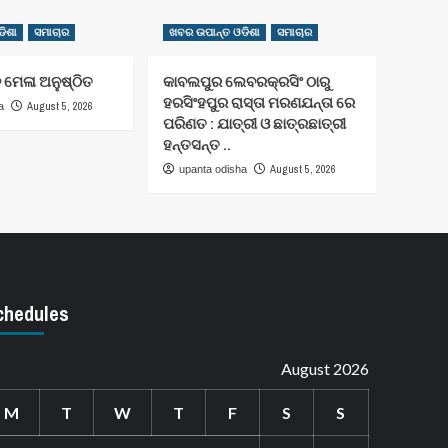
ିଶା
ସମାଚାର
ଖବର ଉପାନ୍ତ ଓଡିଶା
ସମାଚାର
 ମେଳା ଅନୁଷ୍ଠିତ
କାବଲପୁର ଲେବରକ୍ରସିଂ ଠାରୁ
ହରସିଂହପୁର ରାସ୍ତା ମରଣଯନ୍ତା ରେ
August 5, 2026
a
ପରିଣତ : ଯାତ୍ରୀ ଓ ଛାତ୍ରଛାତ୍ରୀ
ହନ୍ତସନ୍ତ ..
August 5, 2026
upanta odisha
chedules
August 2026
M
T
W
T
F
S
S