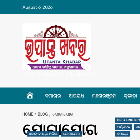
Skip
August 6, 2026
to
content
UPANT ODISHA NO. 1 ODIA CHANNEL
Home
ସମାଚାର
ଅପରାଧ
ମନୋରଞ୍ଜନ
କ୍ରୀଡ଼ା
HOME
BLOG
ଯୋଗାଯୋଗ
BREAKING NE
ଯୋଗାଯୋଗ
ପର୍ଯ୍ୟଟନ
ମନ
ଖବର ଉପାନ୍ତ ଓଡିଶା
ଯୋଗାଯୋଗ
ସମାଚାର