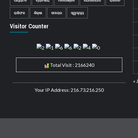
ପର୍ଯ୍ୟଟନ
ବ୍ୟବସାୟ
ମନୋରଞ୍ଜନ
ଯୋଗାଯୋଗ
ରାଜନୀତି
ରାଶିଫଳ
ଶିକ୍ଷା
ସମାଚାର
ସ୍ୱାସ୍ଥ୍ୟ
Visitor Counter
Total Visit : 2166240
« 
Your IP Address: 216.73.216.250