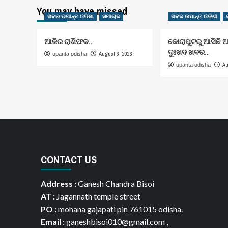
You may have missed
ଖବର ଉପାନ୍ତ ଓଡିଶା
ସମାଚାର
ଖବର ଉପାନ୍ତ ଓଡିଶା
ଆଜିର ରାଶିଫଳ..
କୋରାପୁଟରୁ ଆସିଛି 
ଦୁଃଖଦ ଖବର..
August 6, 2026
upanta odisha
Au
upanta odisha
CONTACT US
Address :
Ganesh Chandra Bisoi
AT :
Jagannath temple street
PO :
mohana gajapati pin 761015 odisha.
Email :
ganeshbisoi010@gmail.com ,