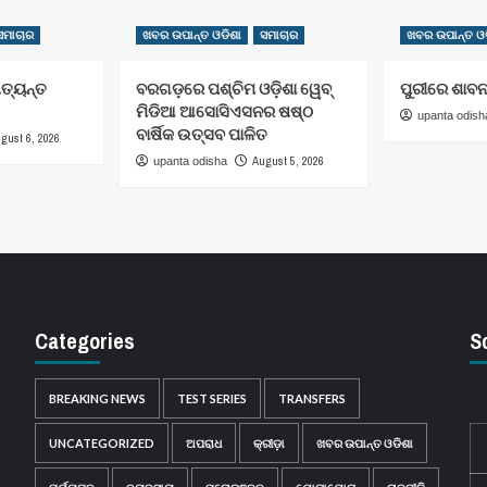
ସମାଚାର
ଖବର ଉପାନ୍ତ ଓଡିଶା
ସମାଚାର
ଖବର ଉପାନ୍ତ ଓଡ
ଅତ୍ୟନ୍ତ
ବରଗଡ଼ରେ ପଶ୍ଚିମ ଓଡ଼ିଶା ୱେବ୍
ପୁରୀରେ ଶାବନ
ମିଡିଆ ଆସୋସିଏସନର ଷଷ୍ଠ
upanta odish
ବାର୍ଷିକ ଉତ୍ସବ ପାଳିତ
gust 6, 2026
August 5, 2026
upanta odisha
Categories
S
BREAKING NEWS
TEST SERIES
TRANSFERS
UNCATEGORIZED
ଅପରାଧ
କ୍ରୀଡ଼ା
ଖବର ଉପାନ୍ତ ଓଡିଶା