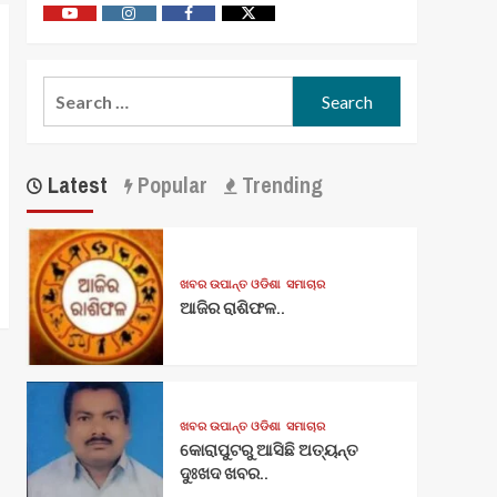
Youtube
Vimeo
Facebook
Twitter
Search
for:
Latest
Popular
Trending
ଖବର ଉପାନ୍ତ ଓଡିଶା
ସମାଚାର
ଆଜିର ରାଶିଫଳ..
ଖବର ଉପାନ୍ତ ଓଡିଶା
ସମାଚାର
କୋରାପୁଟରୁ ଆସିଛି ଅତ୍ୟନ୍ତ
ଦୁଃଖଦ ଖବର..