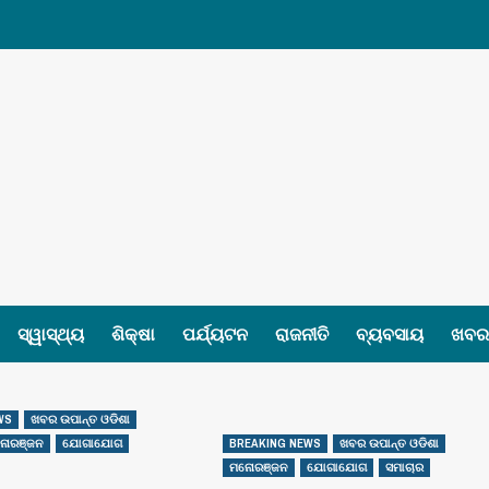
ସ୍ୱାସ୍ଥ୍ୟ
ଶିକ୍ଷା
ପର୍ଯ୍ୟଟନ
ରାଜନୀତି
ବ୍ୟବସାୟ
ଖବର 
WS
ଖବର ଉପାନ୍ତ ଓଡିଶା
ୋରଞ୍ଜନ
ଯୋଗାଯୋଗ
BREAKING NEWS
ଖବର ଉପାନ୍ତ ଓଡିଶା
ମନୋରଞ୍ଜନ
ଯୋଗାଯୋଗ
ସମାଚାର