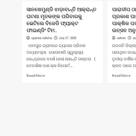
ସାନଖେମୁଣ୍ଡି ଝାଡ଼ାବାନ୍ତି ଆକ୍ରାନ୍ତ
ପାରାଦୀପ ଠା
ଘଟଣା ମୃତକଙ୍କ ପରିବାରକୁ
ପ୍ରକାଶ ପା
ଭେଟିଲେ ବିଜେଡି ଫ୍ୟାକ୍ଟ
ପାକ୍ଷିକ ପତ
ଫାଇଣ୍ଡିଂ ଟିମ..
ଉତ୍ସବ ଅନୁ
July 27, 2025
Ja
upanta odisha
admin
ଦାମପୁର ଗ୍ରାମରେ ବ୍ୟାପକ ପରିମଳ
ଗଜପତି ଜିଲ୍ଲ
ଅବ୍ୟବସ୍ଥା ପୋଡାମାରି ସ୍ୱାସ୍ଥ୍ୟ
ପାଉଥିବା ଉପା
କେନ୍ଦ୍ରରେ ବର୍ଷେ ହେଲା ନାହାନ୍ତି ଡାକ୍ତର (
ତୃତୀୟ ବାର୍ଷି
ଦେବାଶିଷ ଦାଶ ‌କ୍କ ରିପୋର୍ଟ...
କ୍ଲବ ଠାରେ ଆ
Read
Re
Read More
Read More
more
mo
about
ab
ସାନଖେମୁଣ୍ଡି
ପାର
ଝାଡ଼ାବାନ୍ତି
ଠା
ଆକ୍ରାନ୍ତ
ଗଜ
ଘଟଣା
ଜିଲ
ମୃତକଙ୍କ
ରୁ
ପରିବାରକୁ
ପ୍
ଭେଟିଲେ
ପାଉ
ବିଜେଡି
ଉପ