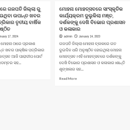
ରେ ଗଜପତି ଜିଲ୍ଲା ରୁ
ମୋହନା ମୋହତ୍ସବରେ ସାଂସ୍କୃତିକ
ଉଥିବା ଉପାନ୍ତ ଖବର
କାର୍ଯ୍ୟକ୍ରମ ଦୁଲୁକିଲା ମଞ୍ଚ,
୍ରିକାର ତୃତୀୟ ବାର୍ଷିକ
ଦର୍ଶକଙ୍କୁ ଦେଖି ବିଭୋର ପ୍ରଶାସନ
ଷ୍ଠିତ
ଓ କଳାକାର
nuary 17, 2024
January 14, 2023
admin
ା ମୋହନା ଠାରେ ପ୍ରକାଶ
ଗଜପତି ଜିଲ୍ଲା ମୋହନା ବ୍ଲକରେ ଗତ
ନ୍ତ ଖବର ପାକ୍ଷିକ ପତ୍ରିକାର
ଦୁଇଦିନ ଧରି ଅନୁଷ୍ଠିତ ହୋଇଥିଲା ମୋହନା
କ ଉତ୍ସବ ଆଜି ପାରାଦୀପ ପୋର୍ଟ
ମୋହତ୍ସବ।ଏହି ମୋହତ୍ସବରେ ଦର୍ଶକଙ୍କୁ
ଡମ୍ବର ସହ...
ଦେଖି ବିଭୋର ପ୍ରଶାସନ ଓ କଳାକାର।ଶାନ୍ତି
ଶୃଙ୍ଖଳାର ସହ...
ad
re
Read
Read More
out
more
ାଦୀପ
about
ରେ
ମୋହନା
ପତି
ମୋହତ୍ସବରେ
୍ଲା
ସାଂସ୍କୃତିକ
କାର୍ଯ୍ୟକ୍ରମ
ରକାଶ
ଦୁଲୁକିଲା
ଥିବା
ମଞ୍ଚ,
ାନ୍ତ
ଦର୍ଶକଙ୍କୁ