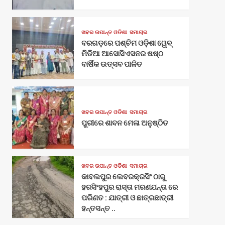
ଖବର ଉପାନ୍ତ ଓଡିଶା
ସମାଚାର
ବରଗଡ଼ରେ ପଶ୍ଚିମ ଓଡ଼ିଶା ୱେବ୍
ମିଡିଆ ଆସୋସିଏସନର ଷଷ୍ଠ
ବାର୍ଷିକ ଉତ୍ସବ ପାଳିତ
ଖବର ଉପାନ୍ତ ଓଡିଶା
ସମାଚାର
ପୁରୀରେ ଶାବନ ମେଳା ଅନୁଷ୍ଠିତ
ଖବର ଉପାନ୍ତ ଓଡିଶା
ସମାଚାର
କାବଲପୁର ଲେବରକ୍ରସିଂ ଠାରୁ
ହରସିଂହପୁର ରାସ୍ତା ମରଣଯନ୍ତା ରେ
ପରିଣତ : ଯାତ୍ରୀ ଓ ଛାତ୍ରଛାତ୍ରୀ
ହନ୍ତସନ୍ତ ..