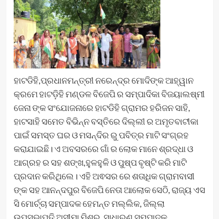
ହାଟଡିହି,ପ୍ରଧାନମନ୍ତ୍ରୀ ନରେନ୍ଦ୍ର ମୋଦିଙ୍କ ଆହ୍ୱାନ
କ୍ରମେ ହାଟଡ଼ିହି ମଣ୍ଡଳ ବିଜେପି ର ସମ୍ପାଦିକା ବିଜୟାଲଷ୍ମୀ
ଜେନା ଙ୍କ ସଂଯୋଜନାରେ ହାଟଡିହି ଗ୍ରାମର ହରିଜନ ସାହି,
ହାଟସାହି ସମେତ ବିଭିନ୍ନ ବସ୍ତିରେ ଦିଲ୍ଲୀ ର ଅମୃତବାଟୀକା
ପାଇଁ ସମସ୍ତ ଘର ଓ ମସନ୍ଦିର ରୁ ପବିତ୍ର ମାଟି ସଂଗ୍ରହ
କରାଯାଇଛି। ଏ ଅବସରରେ ଗାଁ ର ଲୋକ ମାନେ ଶ୍ରଦ୍ଧା ଓ
ଆଗ୍ରହ ର ସହ ଶଙ୍ଖ,ହୁଳହୁଳି ଓ ପୁଷ୍ପ ବୃଷ୍ଟି କରି ମାଟି
ପ୍ରଦାନ କରିଥିଲେ। ଏହି ଅଵସର ରେ ଶତାଧିକ ଗ୍ରାମବାସୀ
ଙ୍କ ସହ ଆନନ୍ଦପୁର ବିଜେପି ନେତା ଆଲୋକ ସେଠି, ରାଜ୍ୟ ଏସ
ସି ମୋର୍ଚ୍ଚା ସମ୍ପାଦକ ହେମନ୍ତ ମଲ୍ଲିକ, ଜିଲ୍ଲା
ଉପସଭାପତି ଅସୀମା ମିଶ୍ର, ସାଧାରଣ ସମ୍ପାଦକ