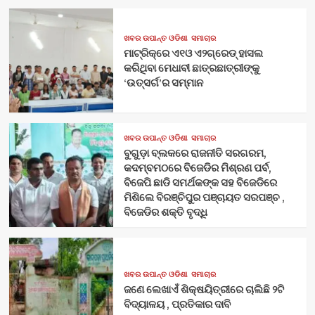
ଖବର ଉପାନ୍ତ ଓଡିଶା
ସମାଚାର
ମାଟ୍ରିକ୍‌ରେ ଏ୧ଓ ଏ୨ଗ୍ରେଡ୍‌ ହାସଲ
କରିଥିବା ମେଧାବୀ ଛାତ୍ରଛାତ୍ରୀଙ୍କୁ
‘ଉତ୍ସର୍ଗ’ର ସମ୍ମାନ
ଖବର ଉପାନ୍ତ ଓଡିଶା
ସମାଚାର
ବୁଗୁଡ଼ା ବ୍ଲକରେ ରାଜନୀତି ସରଗରମ,
କଦମ୍ବମଠରେ ବିଜେଡିର ମିଶ୍ରଣ ପର୍ବ,
ବିଜେପି ଛାଡି ସମର୍ଥକଙ୍କ ସହ ବିଜେଡିରେ
ମିଶିଲେ ବିରଞ୍ଚିପୁର ପଞ୍ଚାୟତ ସରପଞ୍ଚ ,
ବିଜେଡିର ଶକ୍ତି ବୃଦ୍ଧି
ଖବର ଉପାନ୍ତ ଓଡିଶା
ସମାଚାର
ଜଣେ ଲେଖାଏଁ ଶିକ୍ଷୟିତ୍ରୀରେ ଚାଲିଛି ୨ଟି
ବିଦ୍ୟାଳୟ , ପ୍ରତିକାର ଦାବି