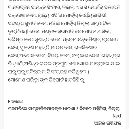
ଜ୍ଞାନରଞ୍ଜନ ସାମନ୍ତ ସିଂହାର, ଜିଲ୍ଲା ଏସ ସି ମୋର୍ଚ୍ଚା ସଭାପତି
ସନ୍ତୋଷ ଜେନା, ରାଜ୍ୟ ଏସି ସି ମୋର୍ଚ୍ଚା କାର୍ଯ୍ୟକାରିଣୀ
ସଦସ୍ୟା ସୁମତି ଜେନା, ମହିଳା ମୋର୍ଚ୍ଚା ଜିଲ୍ଲା ସମ୍ପାଦିକା
ତୃପ୍ତିମୟୀ ଜେନା, ମଣ୍ଡଳ ସଭାପତି ହରମୋହନ ଶାସିନୀ,
ବରିଷ୍ଠ ନେତା ସୁଶାନ୍ତ ଜେନା, ପ୍ରେମାନନ୍ଦ ମିଶ୍ର, ପ୍ରଭାତ
ଜେନା, ସୁରେଶ ମହାନ୍ତି,ମାଉନ ଦାସ, ରାଜକିଶୋର
ଜେନା,ଅଶୋକ ଜେନା, ବିଜୟ ଜେନା, ବଲ୍ଲଭ ଜେନା, ରବୀନ୍ଦ୍ର
ବିନ୍ଧାଣି,ଅଭିନ୍ନ ରାଉଳ ପ୍ରମୁଖ ଏକ ଶୋଭାଯାତ୍ରାରେ ଯାଇ
ଘରୁ ଘରୁ ପବିତ୍ର ମାଟି ସଂଗ୍ରହ କରିଥିଲେ।
ସୋମେଶ ପରିଡ଼ା ଙ୍କ ରିପୋର୍ଟ ହାଟଡିହି ରୁ
Post
Previous
ଗଜପତିରେ ସାମ୍ବାଦିକମାନଙ୍କ ଧାରଣା 3 ଦିନରେ ପହଁଚିଲା, ଜିଲ୍ଲା
Navigation
Next
ଆଜିର ରାଶିଫଳ