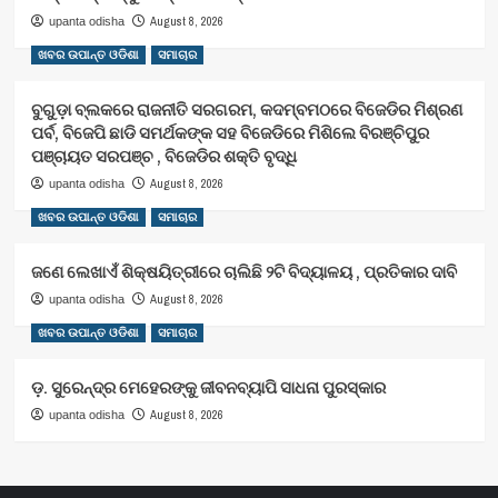
August 8, 2026
upanta odisha
ଖବର ଉପାନ୍ତ ଓଡିଶା
ସମାଚାର
ବୁଗୁଡ଼ା ବ୍ଲକରେ ରାଜନୀତି ସରଗରମ, କଦମ୍ବମଠରେ ବିଜେଡିର ମିଶ୍ରଣ
ପର୍ବ, ବିଜେପି ଛାଡି ସମର୍ଥକଙ୍କ ସହ ବିଜେଡିରେ ମିଶିଲେ ବିରଞ୍ଚିପୁର
ପଞ୍ଚାୟତ ସରପଞ୍ଚ , ବିଜେଡିର ଶକ୍ତି ବୃଦ୍ଧି
August 8, 2026
upanta odisha
ଖବର ଉପାନ୍ତ ଓଡିଶା
ସମାଚାର
ଜଣେ ଲେଖାଏଁ ଶିକ୍ଷୟିତ୍ରୀରେ ଚାଲିଛି ୨ଟି ବିଦ୍ୟାଳୟ , ପ୍ରତିକାର ଦାବି
August 8, 2026
upanta odisha
ଖବର ଉପାନ୍ତ ଓଡିଶା
ସମାଚାର
ଡ଼. ସୁରେନ୍ଦ୍ର ମେହେରଙ୍କୁ ଜୀବନବ୍ୟାପି ସାଧନା ପୁରସ୍କାର
August 8, 2026
upanta odisha