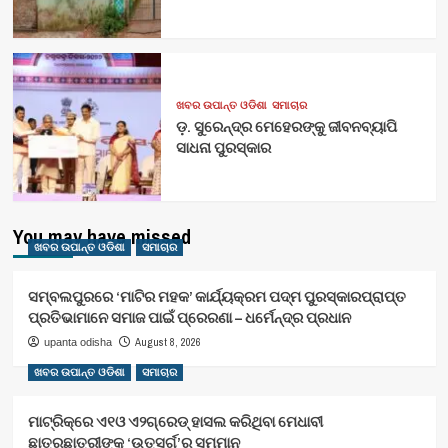
ଖବର ଉପାନ୍ତ ଓଡିଶା
ସମାଚାର
ଡ଼. ସୁରେନ୍ଦ୍ର ମେହେରଙ୍କୁ ଜୀବନବ୍ୟାପି
ସାଧନା ପୁରସ୍କାର
You may have missed
ଖବର ଉପାନ୍ତ ଓଡିଶା
ସମାଚାର
ସମ୍ବଲପୁରରେ ‘ମାଟିର ମହକ’ କାର୍ଯ୍ୟକ୍ରମ ପଦ୍ମ ପୁରସ୍କାରପ୍ରାପ୍ତ
ପ୍ରତିଭାମାନେ ସମାଜ ପାଇଁ ପ୍ରେରଣା – ଧର୍ମେନ୍ଦ୍ର ପ୍ରଧାନ
August 8, 2026
upanta odisha
ଖବର ଉପାନ୍ତ ଓଡିଶା
ସମାଚାର
ମାଟ୍ରିକ୍‌ରେ ଏ୧ଓ ଏ୨ଗ୍ରେଡ୍‌ ହାସଲ କରିଥିବା ମେଧାବୀ
ଛାତ୍ରଛାତ୍ରୀଙ୍କୁ ‘ଉତ୍ସର୍ଗ’ର ସମ୍ମାନ