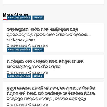
More Stories
ଖବର ଉପାନ୍ତ ଓଡିଶା
ସମାଚାର
ସମ୍ବଲପୁରରେ ‘ମାଟିର ମହକ’ କାର୍ଯ୍ୟକ୍ରମ ପଦ୍ମ
ପୁରସ୍କାରପ୍ରାପ୍ତ ପ୍ରତିଭାମାନେ ସମାଜ ପାଇଁ ପ୍ରେରଣା –
ଧର୍ମେନ୍ଦ୍ର ପ୍ରଧାନ
August 8, 2026
upanta odisha
ଖବର ଉପାନ୍ତ ଓଡିଶା
ସମାଚାର
ମାଟ୍ରିକ୍‌ରେ ଏ୧ଓ ଏ୨ଗ୍ରେଡ୍‌ ହାସଲ କରିଥିବା ମେଧାବୀ
ଛାତ୍ରଛାତ୍ରୀଙ୍କୁ ‘ଉତ୍ସର୍ଗ’ର ସମ୍ମାନ
August 8, 2026
upanta odisha
ଖବର ଉପାନ୍ତ ଓଡିଶା
ସମାଚାର
ବୁଗୁଡ଼ା ବ୍ଲକରେ ରାଜନୀତି ସରଗରମ, କଦମ୍ବମଠରେ ବିଜେଡିର
ମିଶ୍ରଣ ପର୍ବ, ବିଜେପି ଛାଡି ସମର୍ଥକଙ୍କ ସହ ବିଜେଡିରେ ମିଶିଲେ
ବିରଞ୍ଚିପୁର ପଞ୍ଚାୟତ ସରପଞ୍ଚ , ବିଜେଡିର ଶକ୍ତି ବୃଦ୍ଧି
August 8, 2026
upanta odisha