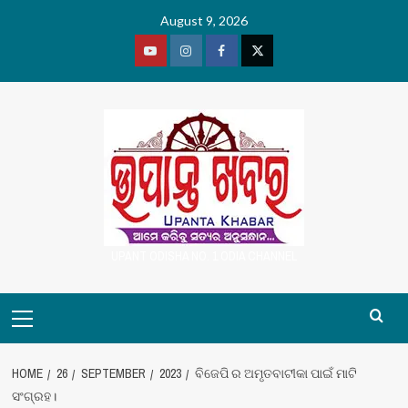
Skip
August 9, 2026
to
content
Youtube
Vimeo
Facebook
Twitter
UPANT ODISHA NO. 1 ODIA CHANNEL
Primary
Menu
HOME
26
SEPTEMBER
2023
ବିଜେପି ର ଅମୃତବାଟୀକା ପାଇଁ ମାଟି
ସଂଗ୍ରହ।