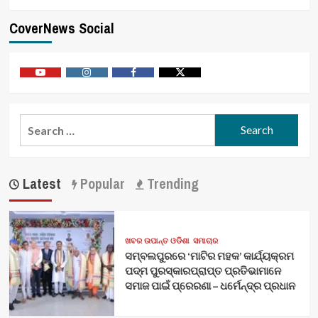
CoverNews Social
Youtube
Vimeo
Facebook
Twitter
Search
for:
Latest
Popular
Trending
ଖବର ଉପାନ୍ତ ଓଡିଶା
ସମାଚାର
ସମ୍ବଲପୁରରେ ‘ମାଟିର ମହକ’ କାର୍ଯ୍ୟକ୍ରମ
ପଦ୍ମ ପୁରସ୍କାରପ୍ରାପ୍ତ ପ୍ରତିଭାମାନେ
ସମାଜ ପାଇଁ ପ୍ରେରଣା – ଧର୍ମେନ୍ଦ୍ର ପ୍ରଧାନ