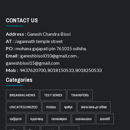
CONTACT US
Address :
Ganesh Chandra Bisoi
AT :
Jagannath temple street
PO :
mohana gajapati pin 761015 odisha.
Email :
ganeshbisoi010@gmail.com ,
ganeshbisoi15@gmail.com
Mob :
9437620700, 8018150533, 8018250533
Categories
BREAKING NEWS
TEST SERIES
TRANSFERS
UNCATEGORIZED
ଅପରାଧ
କ୍ରୀଡ଼ା
ଖବର ଉପାନ୍ତ ଓଡିଶା
ପର୍ଯ୍ୟଟନ
ବ୍ୟବସାୟ
ମନୋରଞ୍ଜନ
ଯୋଗାଯୋଗ
ରାଜନୀତି