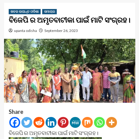
ଖବର ଉପାନ୍ତ ଓଡିଶା
ସମାଚାର
ବିଜେପି ର ଅମୃତବାଟୀକା ପାଇଁ ମାଟି ସଂଗ୍ରହ।
upanta odisha
September 26, 2023
Share
ବିଜେପି ର ଅମୃତବାଟୀକା ପାଇଁ ମାଟି ସଂଗ୍ରହ।