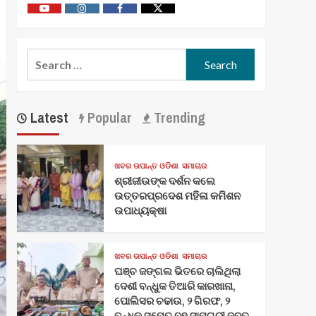
Youtube
Vimeo
Facebook
Twitter
Search
for:
Latest
Popular
Trending
ଖବର ଉପାନ୍ତ ଓଡିଶା
ସମାଚାର
ଶ୍ରୀଜୀଉଙ୍କ ଦର୍ଶନ କଲେ
ଉତ୍ତରପ୍ରଦେଶ ମହିଳା କମିଶନ
ଉପାଧ୍ୟକ୍ଷା
ଖବର ଉପାନ୍ତ ଓଡିଶା
ସମାଚାର
ଘଞ୍ଚ ଜଙ୍ଗଲ ଭିତରେ ଚାଲିଥିଲା
ଦେଶୀ ବନ୍ଧୁକ ତିଆରି କାରଖାନା,
ପୋଲିସର ଚଢାଉ, ୨ ଗିରଫ, ୨
ବନ୍ଧୁକ ସମେତ ବହୁ ସାମଗ୍ରୀ ଜବତ