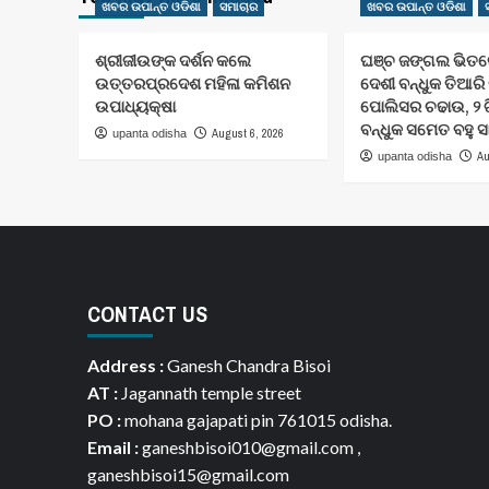
ଖବର ଉପାନ୍ତ ଓଡିଶା
ସମାଚାର
ଖବର ଉପାନ୍ତ ଓଡିଶା
ଶ୍ରୀଜୀଉଙ୍କ ଦର୍ଶନ କଲେ
ଘଞ୍ଚ ଜଙ୍ଗଲ ଭିତରେ
ଉତ୍ତରପ୍ରଦେଶ ମହିଳା କମିଶନ
ଦେଶୀ ବନ୍ଧୁକ ତିଆରି
ଉପାଧ୍ୟକ୍ଷା
ପୋଲିସର ଚଢାଉ, ୨ 
ବନ୍ଧୁକ ସମେତ ବହୁ 
August 6, 2026
upanta odisha
Au
upanta odisha
CONTACT US
Address :
Ganesh Chandra Bisoi
AT :
Jagannath temple street
PO :
mohana gajapati pin 761015 odisha.
Email :
ganeshbisoi010@gmail.com ,
ganeshbisoi15@gmail.com