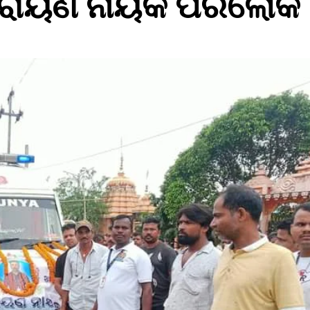
ନାରାୟଣ ନାୟକ ପରଲୋକ