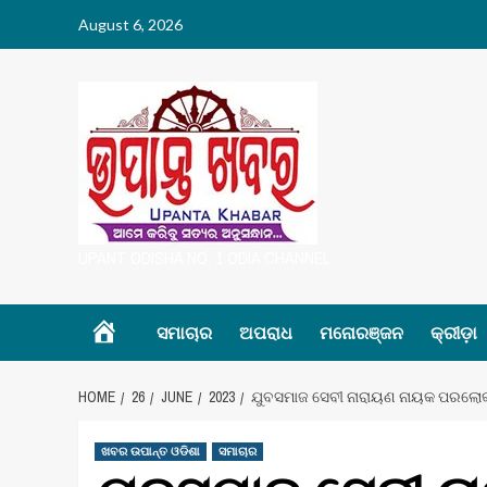
Skip
August 6, 2026
to
content
UPANT ODISHA NO. 1 ODIA CHANNEL
Home
ସମାଚାର
ଅପରାଧ
ମନୋରଞ୍ଜନ
କ୍ରୀଡ଼ା
HOME
26
JUNE
2023
ଯୁବସମାଜ ସେବୀ ନାରାୟଣ ନାୟକ ପରଲୋ
ଖବର ଉପାନ୍ତ ଓଡିଶା
ସମାଚାର