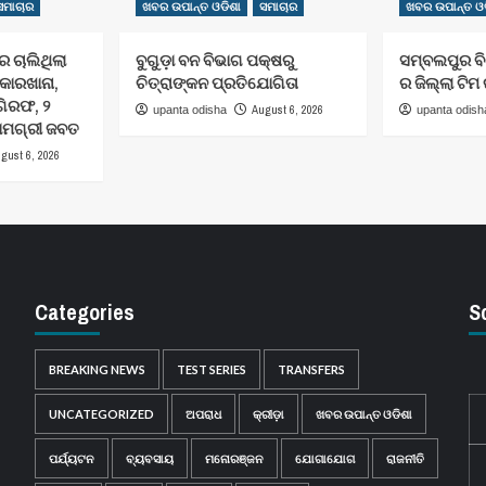
ସମାଚାର
ଖବର ଉପାନ୍ତ ଓଡିଶା
ସମାଚାର
ଖବର ଉପାନ୍ତ ଓଡ
 ଚାଲିଥିଲା
ବୁଗୁଡ଼ା ବନ ବିଭାଗ ପକ୍ଷରୁ
ସମ୍ବଲପୁର ବିଜ
 କାରଖାନା,
ଚିତ୍ରାଙ୍କନ ପ୍ରତିଯୋଗିତା
ର ଜିଲ୍ଲା ଟି
ଗିରଫ, ୨
August 6, 2026
upanta odisha
upanta odish
ସାମଗ୍ରୀ ଜବତ
gust 6, 2026
Categories
S
BREAKING NEWS
TEST SERIES
TRANSFERS
UNCATEGORIZED
ଅପରାଧ
କ୍ରୀଡ଼ା
ଖବର ଉପାନ୍ତ ଓଡିଶା
ପର୍ଯ୍ୟଟନ
ବ୍ୟବସାୟ
ମନୋରଞ୍ଜନ
ଯୋଗାଯୋଗ
ରାଜନୀତି