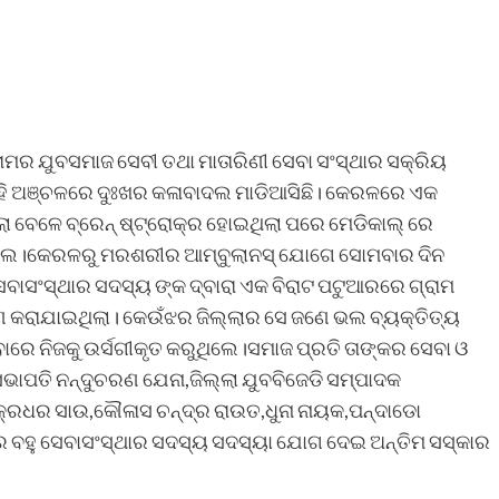
୍ରାମର ଯୁବସମାଜ ସେବୀ ତଥା ମାତାରିଣୀ ସେବା ସଂସ୍ଥାର ସକ୍ରିୟ
ହି ଅଞ୍ଚଳରେ ଦୁଃଖର କଳାବାଦଲ ମାଡିଆସିଛି। କେରଳରେ ଏକ
ା ବେଳେ ବ୍ରେନ୍ ଷ୍ଟ୍ରୋକ୍ର ହୋଇଥିଲା ପରେ ମେଡିକାଲ୍ ରେ
ଘଟିଥିଲ।କେରଳରୁ ମରଶରୀର ଆମ୍ବୁଲାନସ୍ ଯୋଗେ ସୋମବାର ଦିନ
ବାସଂସ୍ଥାର ସଦସ୍ୟ ଙ୍କ ଦ୍ବାରା ଏକ ବିରାଟ ପଟୁଆରରେ ଗ୍ରାମ
୍ଣ କରାଯାଇଥିଲା। କେଉଁଝର ଜିଲ୍ଲାର ସେ ଜଣେ ଭଲ ବ୍ୟକ୍ତିତ୍ୟ
ରେ ନିଜକୁ ଉର୍ସଗୀକୃତ କରୁଥିଲେ।ସମାଜ ପ୍ରତି ତାଙ୍କର ସେବା ଓ
ଭାପତି ନନ୍ଦୁଚରଣ ଯେନା,ଜିଲ୍ଲା ଯୁବବିଜେଡି ସମ୍ପାଦକ
ଚକ୍ରଧର ସାଉ,କୌଳାସ ଚନ୍ଦ୍ର ରାଉତ,ଧୁନା ନାୟକ,ପନ୍ଦାଡୋ
ଲାର ବହୁ ସେବାସଂସ୍ଥାର ସଦସ୍ୟ ସଦସ୍ୟା ଯୋଗ ଦେଇ ଅନ୍ତିମ ସସ୍କାର