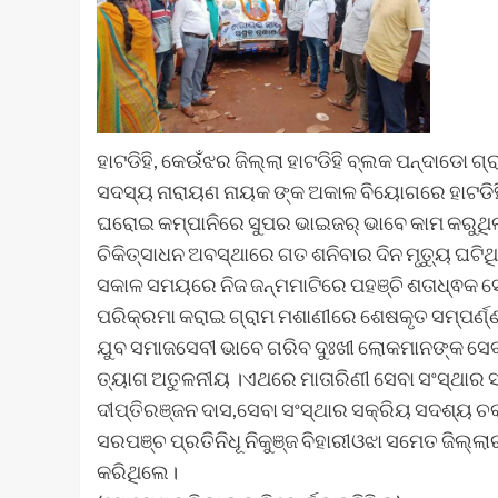
ହାଟଡିହି, କେଉଁଝର ଜିଲ୍ଲା ହାଟଡିହି ବ୍ଲକ ପନ୍ଦାଡୋ ଗ
ସଦସ୍ୟ ନାରାୟଣ ନାୟକ ଙ୍କ ଅକାଳ ବିୟୋଗରେ ହାଟଡି
ଘରୋଇ କମ୍ପାନିରେ ସୁପର ଭାଇଜର୍ ଭାବେ କାମ କରୁଥିଲ
ଚିକିତ୍ସାଧନ ଅବସ୍ଥାରେ ଗତ ଶନିବାର ଦିନ ମୃତ୍ୟୁ 
ସକାଳ ସମୟରେ ନିଜ ଜନ୍ମମାଟିରେ ପହଞ୍ଚି ଶତାଧ୍ଵକ ସେ
ପରିକ୍ରମା କରାଇ ଗ୍ରାମ ମଶାଣୀରେ ଶେଷକୃତ ସମ୍ପର୍ଣ
ଯୁବ ସମାଜସେବୀ ଭାବେ ଗରିବ ଦୁଃଖୀ ଲୋକମାନଙ୍କ ସେବା
ତ୍ୟାଗ ଅତୁଳନୀୟ ।ଏଥରେ ମାତାରିଣୀ ସେବା ସଂସ୍ଥାର ସ
ଦୀପ୍ତିରଞ୍ଜନ ଦାସ,ସେବା ସଂସ୍ଥାର ସକ୍ରିୟ ସଦଶ୍ୟ 
ସରପଞ୍ଚ ପ୍ରତିନିଧୂ ନିକୁଞ୍ଜ ବିହାରୀଓଝା ସମେତ ଜିଲ୍
କରିଥିଲେ।