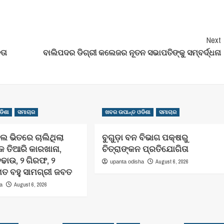
Next
ନତା
ବାଲିପଦର ଡିଗ୍ରୀ କଲେଜର ନୂତନ ସଭାପତିଙ୍କୁ ସମ୍ବର୍ଦ୍ଧନା
ଡିଶା
ସମାଚାର
ଖବର ଉପାନ୍ତ ଓଡିଶା
ସମାଚାର
ଲ ଭିତରେ ଚାଲିଥିଲା
ବୁଗୁଡ଼ା ବନ ବିଭାଗ ପକ୍ଷରୁ
କ ତିଆରି କାରଖାନା,
ଚିତ୍ରାଙ୍କନ ପ୍ରତିଯୋଗିତା
ାଉ, ୨ ଗିରଫ, ୨
August 6, 2026
upanta odisha
େତ ବହୁ ସାମଗ୍ରୀ ଜବତ
August 6, 2026
ha