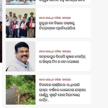
ଖବର ଉପାନ୍ତ ଓଡିଶା
ସମାଚାର
ବୁଗୁଡ଼ା ବନ ବିଭାଗ ପକ୍ଷରୁ
ଚିତ୍ରାଙ୍କନ ପ୍ରତିଯୋଗିତା
ଖବର ଉପାନ୍ତ ଓଡିଶା
ସମାଚାର
ସମ୍ବଲପୁର ବିଜେପି କୃଷକ ମୋର୍ଚ୍ଚା
ର ଜିଲ୍ଲା ଟିମ ର ନାମ ଘୋଷଣା
ଖବର ଉପାନ୍ତ ଓଡିଶା
ସମାଚାର
ବିପଦରେ ଲଞ୍ଜିଗଡ–ବନ୍ଧପାରି
ରାସ୍ତା: ବର୍ଷାରେ ଧୋଇଗଲା ରାସ୍ତାର
ପାର୍ଶ୍ୱ, ସୃଷ୍ଟି ହେଲା ବିରାଟକାୟ
ଗର୍ତ୍ତ..