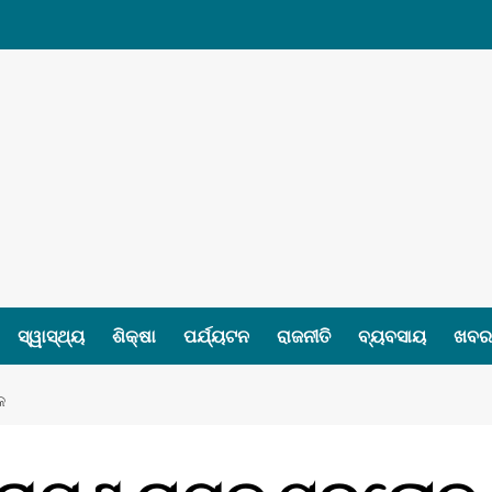
ସ୍ୱାସ୍ଥ୍ୟ
ଶିକ୍ଷା
ପର୍ଯ୍ୟଟନ
ରାଜନୀତି
ବ୍ୟବସାୟ
ଖବର 
କ