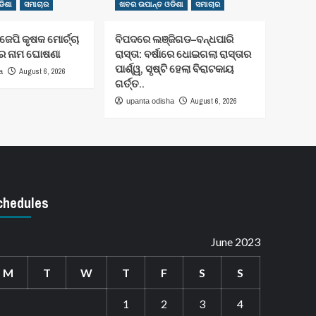
ିଶା
ସମାଚାର
ଖବର ଉପାନ୍ତ ଓଡିଶା
ସମାଚାର
େପି କୃଷକ ମୋର୍ଚ୍ଚା
ବିପଦରେ ଲଞ୍ଜିଗଡ–ବନ୍ଧପାରି
ମ ର ନାମ ଘୋଷଣା
ରାସ୍ତା: ବର୍ଷାରେ ଧୋଇଗଲା ରାସ୍ତାର
ପାର୍ଶ୍ୱ, ସୃଷ୍ଟି ହେଲା ବିରାଟକାୟ
August 6, 2026
a
ଗର୍ତ୍ତ..
August 6, 2026
upanta odisha
chedules
June 2023
M
T
W
T
F
S
S
1
2
3
4