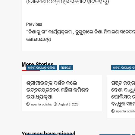
(ସୋମେଶ ପରିଡ଼ା ଙ୍କ ରିପୋର୍ଟ ହାଟଡିହି ରୁ)
Post
Previous
“ନିଶାକୁ ନା” କାର୍ଯ୍ୟକ୍ରମ , ବୁଗୁଡ଼ାରେ ନିଶା ନିବାରଣ ସଚେତ
Navigation
ଶୋଭାଯାତ୍ରା
More Stories
ଖବର ଉପାନ୍ତ ଓଡିଶା
ସମାଚାର
ଖବର ଉପାନ୍ତ ଓ
ଶ୍ରୀଜୀଉଙ୍କ ଦର୍ଶନ କଲେ
ଘଞ୍ଚ ଜଙ୍ଗ
ଉତ୍ତରପ୍ରଦେଶ ମହିଳା କମିଶନ
ଦେଶୀ ବନ୍ଧୁ
ଉପାଧ୍ୟକ୍ଷା
ପୋଲିସର ଚଢ
ବନ୍ଧୁକ ସମ
August 6, 2026
upanta odisha
upanta odis
You may have missed