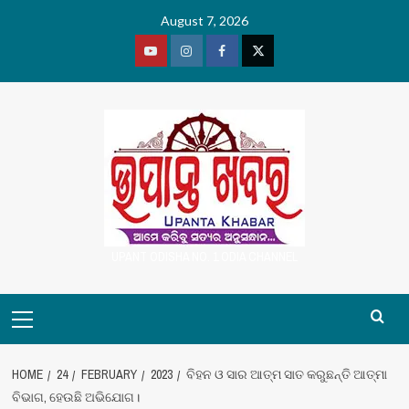
Skip
August 7, 2026
to
content
Youtube
Vimeo
Facebook
Twitter
UPANT ODISHA NO. 1 ODIA CHANNEL
Primary
Menu
HOME
24
FEBRUARY
2023
ବିହନ ଓ ସାର ଆତ୍ମ ସାତ କରୁଛନ୍ତି ଆତ୍ମା
ବିଭାଗ, ହେଉଛି ଅଭିଯୋଗ।