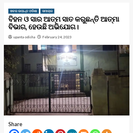
ଖବର ଉପାନ୍ତ ଓଡିଶା
ସମାଚାର
ବିହନ ଓ ସାର ଆତ୍ମ ସାତ କରୁଛନ୍ତି ଆତ୍ମା
ବିଭାଗ, ହେଉଛି ଅଭିଯୋଗ।
upanta odisha
February 24, 2023
Share