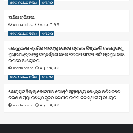
ଖବର ଉପାନ୍ତ ଓଡିଶା
ସମାଚାର
ଆଜିର ରାଶିଫଳ..
August 7, 2026
upanta odisha
ଖବର ଉପାନ୍ତ ଓଡିଶା
ସମାଚାର
କେନ୍ଦୁପତ୍ର ଶ୍ରମିକ ମାନଙ୍କୁ ବୋନସ ପ୍ରଦାନ ନିଷ୍ପତ୍ତି ଦେଇଥିବାରୁ
ମୁଖ୍ୟମନ୍ତ୍ରୀଙ୍କୁ ସମ୍ବର୍ଦ୍ଧନା କଲେ ବରଗଡ ସାଂସଦ:୩ଟି ପ୍ରମୁଖ ଦାବୀ
ଉପରେ ଆଲୋଚନା
August 6, 2026
upanta odisha
ଖବର ଉପାନ୍ତ ଓଡିଶା
ସମାଚାର
କୋରାପୁଟ ଜ଼ିଲ୍ଲା କୋଟପାଡ଼ ଗୋଷ୍ଟି ସ୍ୱାସ୍ଥ୍ୟ କେନ୍ଦ୍ର ପରିସରରେ
ତିରିଶ ଶଯ୍ୟା ବିଶିଷ୍ଠ ନୂତନ କୋଠାର ଉଦଘାଟନ ସ୍ଥାନୀୟ ବିଧାୟକ..
August 6, 2026
upanta odisha