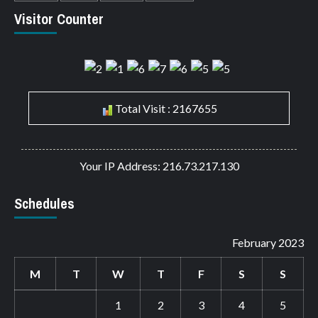
Visitor Counter
Total Visit : 2167655
Your IP Address: 216.73.217.130
Schedules
February 2023
M
T
W
T
F
S
S
1
2
3
4
5