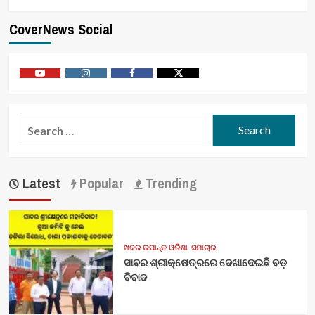
CoverNews Social
Youtube
Vimeo
Facebook
Twitter
Search
for:
Latest
Popular
Trending
ଖବର ଉପାନ୍ତ ଓଡିଶା
ସମାଚାର
ସାବର ଶ୍ରୀକ୍ଷେତ୍ରରେ ଦେଖାଦେଇଛି ବଡ଼
ବିବାଦ