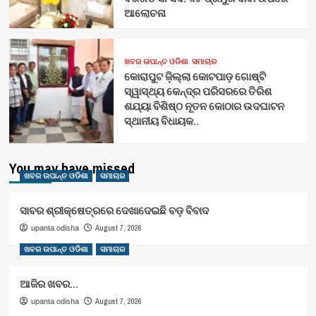
ଆଲୋଚନା
ଖବର ଉପାନ୍ତ ଓଡିଶା
ସମାଚାର
କୋରାପୁଟ ଜ଼ିଲ୍ଲା କୋଟପାଡ଼ ଗୋଷ୍ଟି
ସ୍ୱାସ୍ଥ୍ୟ କେନ୍ଦ୍ର ପରିସରରେ ତିରିଶ
ଶଯ୍ୟା ବିଶିଷ୍ଠ ନୂତନ କୋଠାର ଉଦଘାଟନ
ସ୍ଥାନୀୟ ବିଧାୟକ..
You may have missed
ଖବର ଉପାନ୍ତ ଓଡିଶା
ସମାଚାର
ସାବର ଶ୍ରୀକ୍ଷେତ୍ରରେ ଦେଖାଦେଇଛି ବଡ଼ ବିବାଦ
August 7, 2026
upanta odisha
ଖବର ଉପାନ୍ତ ଓଡିଶା
ସମାଚାର
ଆଜିର ଖବର…
August 7, 2026
upanta odisha