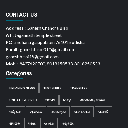
CONTACT US
Address :
Ganesh Chandra Bisoi
AT :
Jagannath temple street
PO :
mohana gajapati pin 761015 odisha.
Email :
ganeshbisoi010@gmail.com ,
ganeshbisoi15@gmail.com
Mob :
9437620700, 8018150533, 8018250533
Categories
BREAKING NEWS
TEST SERIES
TRANSFERS
UNCATEGORIZED
ଅପରାଧ
କ୍ରୀଡ଼ା
ଖବର ଉପାନ୍ତ ଓଡିଶା
ପର୍ଯ୍ୟଟନ
ବ୍ୟବସାୟ
ମନୋରଞ୍ଜନ
ଯୋଗାଯୋଗ
ରାଜନୀତି
ରାଶିଫଳ
ଶିକ୍ଷା
ସମାଚାର
ସ୍ୱାସ୍ଥ୍ୟ