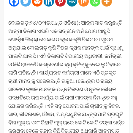
ବୋଲଗଡ଼:୨୪/୦୨(ଉପାନ୍ତ ଓଡିଶା ): ଆତ୍ମ ସାତ କରୁଛନ୍ତି
ଆତ୍ମା ବିଭାଗ ଏପରି ଏକ ସଙ୍ଗୀନ ଅଭିଯୋଗ ଆସୁଛି
ଖୋର୍ଦ୍ଧା ଜିଲ୍ଲା ବୋଲଗଡ ବ୍ଲକ କୃଷି ବିଭଗର। ସୂଚନା
ଅନୁଯାଇ ବୋଲଗଡ଼ କୃଷି ବିଭଗ କୃଷକ ମାନଙ୍କ ପାଇଁ ସ୍ଥାଣୁ
ପାଲଟି ଯାଇଛି। ଏହି ବିଭାଗଟି ବିଭାଗୀୟ ଅଧିକାରୀ, କର୍ମଚାରୀ
ଓ କିଛି ରାଜନୈତିକ ଶ୍ରେଣୀର ବ୍ୟକ୍ତିଙ୍କୁ ନେଇ ଲୁଟିବାରେ
ଲାଗି ପଡିଛନ୍ତି। କାର୍ଯ୍ୟରତ କର୍ମଚାରୀ ମାନେ ଏଠି ପ୍ରକୃତ
ଚାଷୀ ମାନଙ୍କୁ ସଜେଇଛନ୍ତି ଭକୁଆ। କେନ୍ଦ୍ର ଓ ରାଜ୍ୟ
ସରକାର କୃଷକ ମାନଙ୍କ ଉନ୍ନତିକରଣ ଓ ନୂତନ କୌଶଳ
ପଦ୍ଧତିରେ ଚାଷ କାର୍ଯ୍ୟ ପାଇଁ ଚାଷୀ ମାନଙ୍କ ନିମନ୍ତେ ବହୁ
ଯୋଜନା କରିଛନ୍ତି। ଏହି ସବୁ ଯୋଜନା ପାଇଁ ଚାଷୀଙ୍କୁ ବିହନ,
ସାର, କୀଟନାଶକ, ଔଷଧ, ଅତ୍ୟାଧୁନିକ ଯନ୍ତ୍ରପାତି ପ୍ରଭୃତି
ବିନା ମୂଲ୍ୟ ଏବଂ ରିହାତି ମୂଲ୍ୟରେ କୋଟି କୋଟି ଟଙ୍କା ଖର୍ଚ୍ଚ
କରୁଥିବା ବେଳେ ତାହାକୁ କିଛି ବିଭାଗୀୟ ଅଧିକାରି ଆତ୍ମସାତ