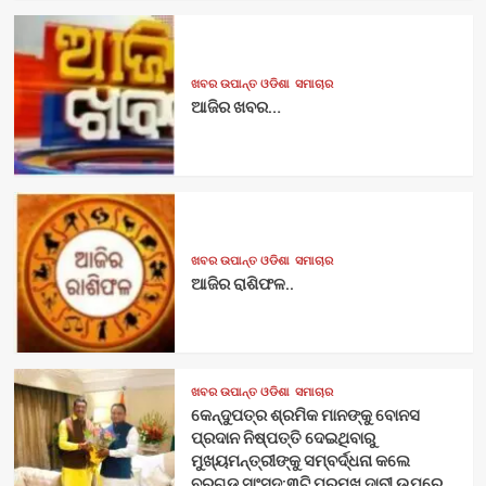
ଖବର ଉପାନ୍ତ ଓଡିଶା
ସମାଚାର
ଆଜିର ଖବର…
ଖବର ଉପାନ୍ତ ଓଡିଶା
ସମାଚାର
ଆଜିର ରାଶିଫଳ..
ଖବର ଉପାନ୍ତ ଓଡିଶା
ସମାଚାର
କେନ୍ଦୁପତ୍ର ଶ୍ରମିକ ମାନଙ୍କୁ ବୋନସ
ପ୍ରଦାନ ନିଷ୍ପତ୍ତି ଦେଇଥିବାରୁ
ମୁଖ୍ୟମନ୍ତ୍ରୀଙ୍କୁ ସମ୍ବର୍ଦ୍ଧନା କଲେ
ବରଗଡ ସାଂସଦ:୩ଟି ପ୍ରମୁଖ ଦାବୀ ଉପରେ