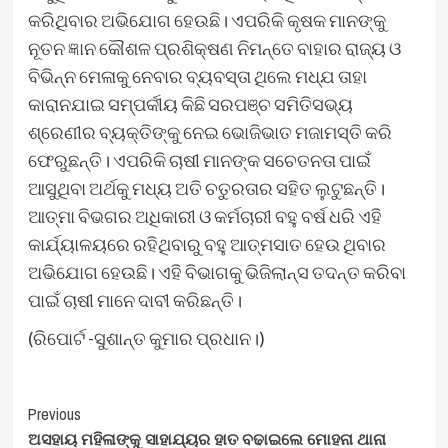
କରିଥିବାର ଅଭିଯୋଗ ହେଉଛି। ଏପରିକି କୃଷକ ମାନଙ୍କୁ
ନୂତନ ଜ୍ଞାନ କୌଶଳ ପ୍ରଶିକ୍ଷଣ ନିମନ୍ତେ ବାହାର ରାଜ୍ୟ ଓ
ବିଭିନ୍ନ ମେଳାକୁ ନେବାର ବ୍ୟବସ୍ତା ଥିଲେ ମଧ୍ଯ ତାହା
କାରାନଯାଇ ସମ୍ପର୍କୀୟ କିଛି ସରପଞ୍ଚ ସମିତିସଭ୍ୟ
ଶ୍ରେଣୀର ବ୍ୟକ୍ତିଙ୍କୁ ନେଇ ଭୋଜିଭାତ ମଜାମସ୍ତି କରି
ଫେରୁଛନ୍ତି। ଏପରିକି ଚାଷୀ ମାନଙ୍କ ସଚେତନତା ପାଇଁ
ଆସୁଥିବା ଅର୍ଥକୁ ମଧ୍ୟ ଅତି ଚତୁରତାର ସହିତ ଲୁଟୁଛନ୍ତି।
ଆତ୍ମା ବିଭଗର ଅଧିକାରୀ ଓ କର୍ମଚାରୀ ବହୁ ବର୍ଷ ଧରି ଏହି
କାର୍ଯ୍ୟାଳୟରେ ରହିଥିବାରୁ ବହୁ ଆତ୍ମସାତ ହେଉ ଥିବାର
ଅଭିଯୋଗ ହେଉଛି। ଏହି ବିଭାଗକୁ ଭିଜିଲାନ୍ସ ତଦନ୍ତ କରିବା
ପାଇଁ ଚାଷୀ ମାନେ ଦାବୀ କରିଛନ୍ତି।
(ରିପୋର୍ଟ -ସୁଶାନ୍ତ କୁମାର ପ୍ରଧାନ।)
Post
Previous
ଅସହାୟ ମହିଳାଙ୍କୁ ସାହାଯ୍ୟର ହାତ ବଢାଇଲେ ମୋହନା ଥାନା