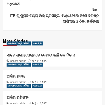
Navigation
ଅଧିକାରୀ
Next
ITR ରୁ ଗୁପ୍ତ ତଥ୍ୟ ଲିକ୍ ପ୍ରସଙ୍ଗ, ବନ୍ଧାହେଲେ ଜଣେ ବରିଷ୍ଠ
ଅଫିସର ଓ ଠିକା କର୍ମଚାରୀ
More Stories
ଖବର ଉପାନ୍ତ ଓଡିଶା
ସମାଚାର
ସାବର ଶ୍ରୀକ୍ଷେତ୍ରରେ ଦେଖାଦେଇଛି ବଡ଼ ବିବାଦ
August 7, 2026
upanta odisha
ଖବର ଉପାନ୍ତ ଓଡିଶା
ସମାଚାର
ଆଜିର ଖବର…
August 7, 2026
upanta odisha
ଖବର ଉପାନ୍ତ ଓଡିଶା
ସମାଚାର
ଆଜିର ରାଶିଫଳ..
August 7, 2026
upanta odisha