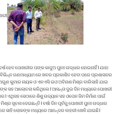
ୋଖରୀ
ଘ ବର୍ଷ ହେବ ପୋଖରୀର ପଙ୍କ କାଦୁଅ ପୁନଃ ଉଦ୍ଧାର ହୋଇନାହିଁ l ଯାହା
େଇ ବିଭିନ୍ନ ଗଣମାଧ୍ୟମ ରେ ଖବର ପ୍ରକାଶିତ ହେବା ପରେ ପ୍ରଶାସନର
ୁଣ କୁମାର ନାୟକ ଓ ଏନଏସି ଇଓ ଅବିନାଶ ମିଶ୍ର ବାଲିସାହି ଯାଇ
 ଲୋକଙ୍କ ସହ ଆଲୋଚନା କରିଥିଲେ l ଆସନ୍ତା ଦୁଇ ଦିନ ମଧ୍ୟରେ ପୋଖରୀ
ାର l ଏଥିସହ ସେଠାରେ ଶିଶୁ ଉଦ୍ୟାନ ସହ ଓପେନ ଜିମ ନିର୍ମାଣ ପାଇଁ
୍ର ସୂଚନା ଦେଇଛନ୍ତି l ବର୍ଷା ଦିନ ପୂର୍ବରୁ ପୋଖରୀ ପୁନଃ ଉଦ୍ଧାର
 ପରେ ସାହି ଲୋକଙ୍କ ମଧ୍ୟରେ ଆନନ୍ଦର ଲହରୀ ଖେଳି ଯାଇଛି l