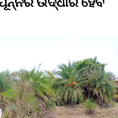
ପୂନ୍ନର ଉଦ୍ଧାର ହେବ