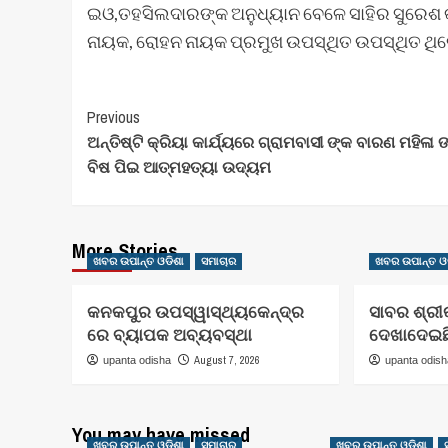
ଇଓ,ତହସିଲଦାରଙ୍କ ଅନୁଧ୍ୟାନ ବେଳେ ସାହିର ସୁରେଶ କୁମ
ନାୟକ, ରୋହନ ନାୟକ ପ୍ରମୁଖ ଉପସ୍ଥିତ ଉପସ୍ଥିତ ଥିଲ
Post
Previous
ଅନ୍ତିଷ୍ଟି କ୍ରିୟା କାର୍ଯ୍ୟରେ ଗ୍ରାମବାସୀ ଙ୍କ ବାରଣ ମହିଳା 
Navigation
ବିଷ ପିଇ ଆତ୍ମହତ୍ୟା ଉଦ୍ୟମ
More Stories
ଖବର ଉପାନ୍ତ ଓଡିଶା
ସମାଚାର
ଖବର ଉପାନ୍ତ ଓ
କନକପୁର ଉପସ୍ୱାସ୍ଥ୍ୟକେନ୍ଦ୍ର
ସାବର ଶ୍ରୀ
ରେ ବ୍ୟାପକ ଅବ୍ୟବସ୍ଥା
ଦେଖାଦେଇଛି
August 7, 2026
upanta odisha
upanta odis
You may have missed
ଖବର ଉପାନ୍ତ ଓଡିଶା
ସମାଚାର
ଖବର ଉପାନ୍ତ ଓଡିଶା