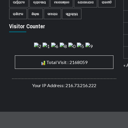
ପର୍ଯ୍ୟଟନ
ବ୍ୟବସାୟ
ମନୋରଞ୍ଜନ
ଯୋଗାଯୋଗ
ରାଜନୀତି
ରାଶିଫଳ
ଶିକ୍ଷା
ସମାଚାର
ସ୍ୱାସ୍ଥ୍ୟ
Visitor Counter
Total Visit : 2168059
« 
Your IP Address: 216.73.216.222