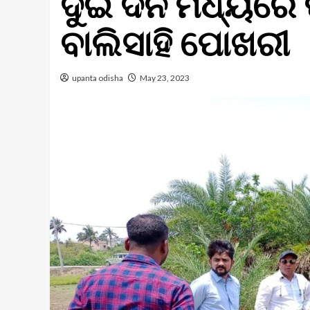
ଦୁଇ ଦିନ ମଧ୍ୟରେ 
ବାଲିସାହି ପୋଖରୀ
upanta odisha
May 23, 2023