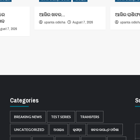
ରରେ
ଆଜିର ଖବର…
ଆଜିର ରାଶିଫ
ବାଦ
August 7, 2026
upanta odisha
upanta odish
gust 7, 2026
Categories
S
BREAKING NEWS
TEST SERIES
TRANSFERS
UNCATEGORIZED
ଅପରାଧ
କ୍ରୀଡ଼ା
ଖବର ଉପାନ୍ତ ଓଡିଶା