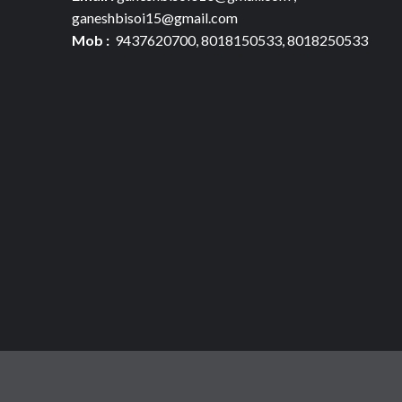
ganeshbisoi15@gmail.com
Mob :
9437620700, 8018150533, 8018250533