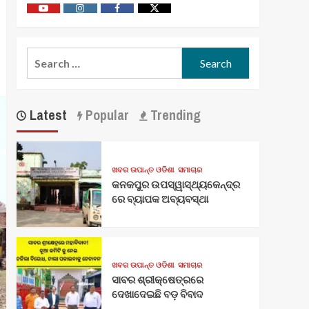
Youtube
Vimeo
Facebook
Twitter
Search
for:
Latest
Popular
Trending
ଖବର ଉପାନ୍ତ ଓଡିଶା
ସମାଚାର
କନକପୁର ଉପସ୍ୱାସ୍ଥ୍ୟକେନ୍ଦ୍ର
ରେ ବ୍ୟାପକ ଅବ୍ୟବସ୍ଥା
ଖବର ଉପାନ୍ତ ଓଡିଶା
ସମାଚାର
ସାବର ଶ୍ରୀକ୍ଷେତ୍ରରେ
ଦେଖାଦେଇଛି ବଡ଼ ବିବାଦ