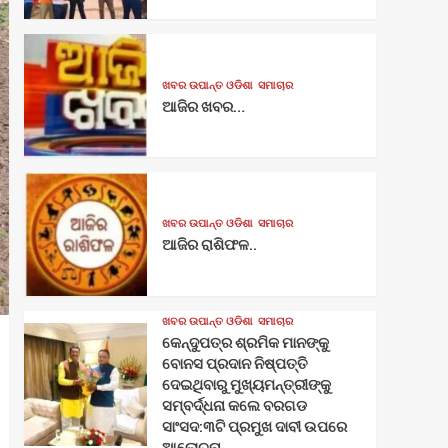
ଖବର ଉପାନ୍ତ ଓଡିଶା
ସମାଚାର
ଆଜିର ଖବର…
ଖବର ଉପାନ୍ତ ଓଡିଶା
ସମାଚାର
ଆଜିର ରାଶିଫଳ..
ଖବର ଉପାନ୍ତ ଓଡିଶା
ସମାଚାର
କେନ୍ଦୁପତ୍ର ଶ୍ରମିକ ମାନଙ୍କୁ
ବୋନସ ପ୍ରଦାନ ନିଷ୍ପତ୍ତି
ଦେଇଥିବାରୁ ମୁଖ୍ୟମନ୍ତ୍ରୀଙ୍କୁ
ସମ୍ବର୍ଦ୍ଧନା କଲେ ବରଗଡ
ସାଂସଦ:୩ଟି ପ୍ରମୁଖ ଦାବୀ ଉପରେ
ଆଲୋଚନା