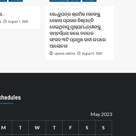
ଳ..
କେନ୍ଦୁପତ୍ର ଶ୍ରମିକ ମାନଙ୍କୁ
ବୋନସ ପ୍ରଦାନ ନିଷ୍ପତ୍ତି
August 7, 2026
a
ଦେଇଥିବାରୁ ମୁଖ୍ୟମନ୍ତ୍ରୀଙ୍କୁ
ସମ୍ବର୍ଦ୍ଧନା କଲେ ବରଗଡ
ସାଂସଦ:୩ଟି ପ୍ରମୁଖ ଦାବୀ ଉପରେ
ଆଲୋଚନା
August 6, 2026
upanta odisha
chedules
May 2023
M
T
W
T
F
S
S