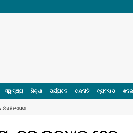
ସ୍ୱାସ୍ଥ୍ୟ
ଶିକ୍ଷା
ପର୍ଯ୍ୟଟନ
ରାଜନୀତି
ବ୍ୟବସାୟ
ଖବର 
ବାଲିସାହି ପୋଖରୀ