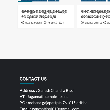
କନକପୁର ଉପସ୍ୱାସ୍ଥ୍ୟକେନ୍ଦ୍ର
ସାବର ଶ୍ରୀକ୍ଷେତ୍
ରେ ବ୍ୟାପକ ଅବ୍ୟବସ୍ଥା
ଦେଖାଦେଇଛି ବଡ଼ ବି
August 7, 2026
Au
upanta odisha
upanta odisha
CONTACT US
Address :
Ganesh Chandra Bisoi
AT :
Jagannath temple street
PO :
mohana gajapati pin 761015 odisha.
Email :
ganeshbisoi010@gmail.com ,