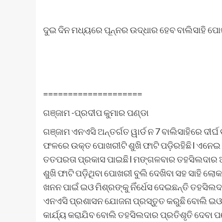
ଦୁଇ ଦିନ ମଧ୍ୟରେ ପୂନ୍ନର ଉଦ୍ଧାର ହେବ ବାଲିସାହି ପ
====================
ଗଞ୍ଜାମ -ପ୍ରଦୀପ କୁମାର ପଣ୍ଡା
ଗଞ୍ଜାମ ଏନଏସି ଅନ୍ତର୍ଗତ ୱାର୍ଡ ନ 7 ବାଲିସାହିରେ ଦୀର୍
ଫଳରେ ଉକ୍ତ ପୋଖରୀଟି ଶୁଖି ଫାଟି ପଡ଼ିରହିଛି l ଏନ
ତତପରତା ପ୍ରକାସ ପାଇଛି l ମଙ୍ଗଳବାର ତହସିଲଦାର ଅର
ଶୁଖି ଫାଟି ପଡ଼ିଥିବା ପୋଖରୀ ବୁଲି ଦେଖିବା ସହ ସାହି
ଖନନ ପାଇଁ ଇଓ ମିଶ୍ରଙ୍କୁ ନିଁର୍ଧେସ ଦେଇଛନ୍ତି ତହସିଲଦ
ଏନଏସି ପ୍ରଶାସନ ଯୋଜନା ପ୍ରସ୍ତୁତ କରୁଛି ବୋଲି ଇଓ ମିଶ
କାର୍ଯ୍ୟ କରାଯିବ ବୋଲି ତହସିଲଦାର ପ୍ରତିଶୃତି ଦେବା