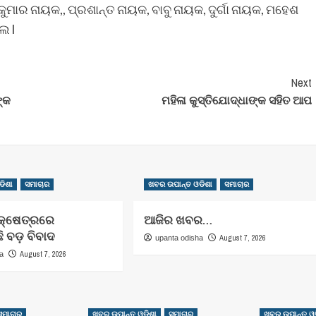
ାର ନାୟକ,, ପ୍ରଶାନ୍ତ ନାୟକ, ବାବୁ ନାୟକ, ଦୁର୍ଗା ନାୟକ, ମହେଶ
େ l
Next
ଙ୍କ
ମହିଳା କୁସ୍ତିଯୋଦ୍ଧାଙ୍କ ସହିତ ଆପ
ଡିଶା
ସମାଚାର
ଖବର ଉପାନ୍ତ ଓଡିଶା
ସମାଚାର
କ୍ଷେତ୍ରରେ
ଆଜିର ଖବର…
 ବଡ଼ ବିବାଦ
August 7, 2026
upanta odisha
August 7, 2026
ha
ସମାଚାର
ଖବର ଉପାନ୍ତ ଓଡିଶା
ସମାଚାର
ଖବର ଉପାନ୍ତ ଓଡ