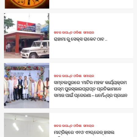
ଖବର ଉପାନ୍ତ ଓଡିଶା
ସମାଚାର
ରାହାମା ରୁ ସେକ୍ସ ରାକେଟ ଠାବ ..
ଖବର ଉପାନ୍ତ ଓଡିଶା
ସମାଚାର
ସମ୍ବଲପୁରରେ ‘ମାଟିର ମହକ’ କାର୍ଯ୍ୟକ୍ରମ
ପଦ୍ମ ପୁରସ୍କାରପ୍ରାପ୍ତ ପ୍ରତିଭାମାନେ
ସମାଜ ପାଇଁ ପ୍ରେରଣା – ଧର୍ମେନ୍ଦ୍ର ପ୍ରଧାନ
ଖବର ଉପାନ୍ତ ଓଡିଶା
ସମାଚାର
ମାଟ୍ରିକ୍‌ରେ ଏ୧ଓ ଏ୨ଗ୍ରେଡ୍‌ ହାସଲ