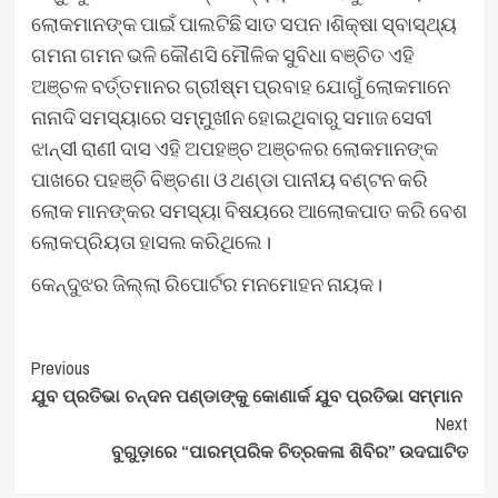
ଲୋକମାନଙ୍କ ପାଇଁ ପାଲଟିଛି ସାତ ସପନ।ଶିକ୍ଷା ସ୍ବାସ୍ଥ୍ୟ
ଗମନା ଗମନ ଭଳି କୌଣସି ମୌଳିକ ସୁବିଧା ବଞ୍ଚିତ ଏହି
ଅଞ୍ଚଳ ବର୍ତ୍ତମାନର ଗ୍ରୀଷ୍ମ ପ୍ରବାହ ଯୋଗୁଁ ଲୋକମାନେ
ନାନାଦି ସମସ୍ୟାରେ ସମ୍ମୁଖୀନ ହୋଇଥିବାରୁ ସମାଜ ସେବୀ
ଝାନ୍ସୀ ରାଣୀ ଦାସ ଏହି ଅପହଞ୍ଚ ଅଞ୍ଚଳର ଲୋକମାନଙ୍କ
ପାଖରେ ପହଞ୍ଚି ବିଞ୍ଚଣା ଓ ଥଣ୍ଡା ପାନୀୟ ବଣ୍ଟନ କରି
ଲୋକ ମାନଙ୍କର ସମସ୍ୟା ବିଷୟରେ ଆଲୋକପାତ କରି ବେଶ
ଲୋକପ୍ରିୟତା ହାସଲ କରିଥିଲେ।
କେନ୍ଦୁଝର ଜିଲ୍ଲା ରିପୋର୍ଟର ମନମୋହନ ନାୟକ।
Post
Previous
ଯୁବ ପ୍ରତିଭା ଚନ୍ଦନ ପଣ୍ଡାଙ୍କୁ କୋଣାର୍କ ଯୁବ ପ୍ରତିଭା ସମ୍ମାନ
Navigation
Next
ବୁଗୁଡ଼ାରେ “ପାରମ୍ପରିକ ଚିତ୍ରକଳା ଶିବିର” ଉଦଘାଟିତ