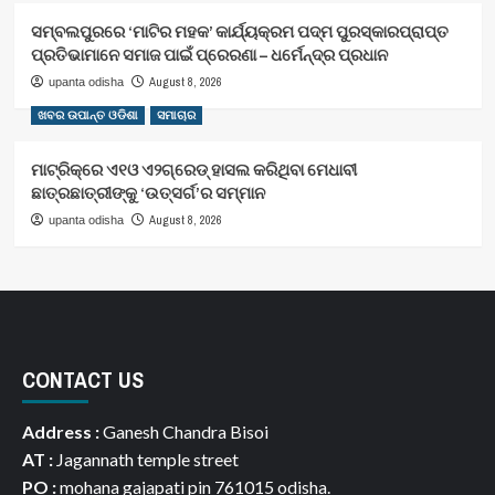
ସମ୍ବଲପୁରରେ ‘ମାଟିର ମହକ’ କାର୍ଯ୍ୟକ୍ରମ ପଦ୍ମ ପୁରସ୍କାରପ୍ରାପ୍ତ
ପ୍ରତିଭାମାନେ ସମାଜ ପାଇଁ ପ୍ରେରଣା – ଧର୍ମେନ୍ଦ୍ର ପ୍ରଧାନ
August 8, 2026
upanta odisha
ଖବର ଉପାନ୍ତ ଓଡିଶା
ସମାଚାର
ମାଟ୍ରିକ୍‌ରେ ଏ୧ଓ ଏ୨ଗ୍ରେଡ୍‌ ହାସଲ କରିଥିବା ମେଧାବୀ
ଛାତ୍ରଛାତ୍ରୀଙ୍କୁ ‘ଉତ୍ସର୍ଗ’ର ସମ୍ମାନ
August 8, 2026
upanta odisha
CONTACT US
Address :
Ganesh Chandra Bisoi
AT :
Jagannath temple street
PO :
mohana gajapati pin 761015 odisha.