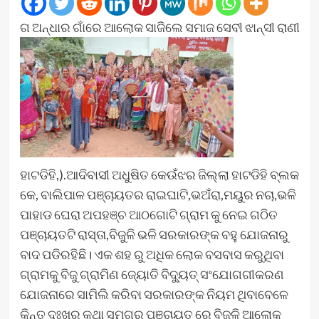
ଗ ଅନ୍ଧାର ଗାଁରେ ଆଲୋକ ସାଜିଲେ ସମାଜ ସେବୀ ଝାନ୍ସୀ ରାଣୀ
ହାଟଡିହି,).ଆଦିବାସୀ ଅଧୁଷିତ କେଉଁଝର ଜିଲ୍ଲା ହାଟଡିହି ବ୍ଲକ
କେ, ବାଲିପାଳ ପଞ୍ଚାୟତର ରାଇଘାଟି,ଭଅଁରା,ମୟୁର ନଚା,ଭଳି
ପାହାଡ ଘେରା ଅପହଞ୍ଚ ଆଠଗୋଟି ଗ୍ରାମ କୁ ନେଇ ଗଠିତ
ପଞ୍ଚାୟତଟି ରାସ୍ତା,ବିଜୁଳି ଭଳି ସରକାରଙ୍କ ବହୁ ଯୋଜନାରୁ
ବାଦ ପଡିରହିଛି। ଏକ ଶହ ରୁ ଅଧିକ ଲୋକ ବସବାସ କରୁଥିବା
ଗ୍ରାମକୁ ବିଜୁ ଗ୍ରାମିଣ ଜ୍ୟୋତି ବିଦ୍ୟୁତ୍ ସଂଯୋଗଗୀକରଣ
ଯୋଜନାରେ ସାମିଲି କରିବା ସରକାରଙ୍କ ନିୟମ ଥିବାବେଳେ
କିନ୍ତୁ ଦୁଃଖର କଥା ସମଗ୍ର ପଞ୍ଚାୟତ ରେ ବିଜୁଳି ଆଲୋକ