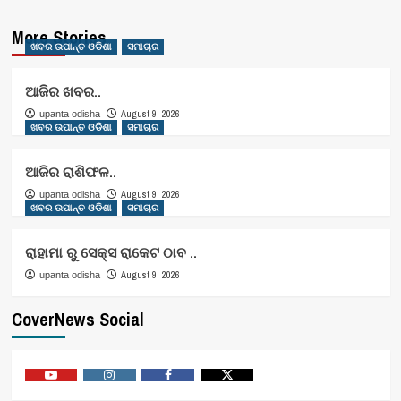
More Stories
ଖବର ଉପାନ୍ତ ଓଡିଶା
ସମାଚାର
ଆଜିର ଖବର..
August 9, 2026
upanta odisha
ଖବର ଉପାନ୍ତ ଓଡିଶା
ସମାଚାର
ଆଜିର ରାଶିଫଳ..
August 9, 2026
upanta odisha
ଖବର ଉପାନ୍ତ ଓଡିଶା
ସମାଚାର
ରାହାମା ରୁ ସେକ୍ସ ରାକେଟ ଠାବ ..
August 9, 2026
upanta odisha
CoverNews Social
Youtube
Vimeo
Facebook
Twitter