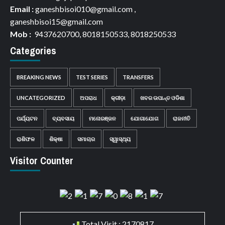
Email :
ganeshbisoi010@gmail.com ,
ganeshbisoi15@gmail.com
Mob :
9437620700, 8018150533, 8018250533
Categories
BREAKING NEWS
TEST SERIES
TRANSFERS
UNCATEGORIZED
ଅପରାଧ
କ୍ରୀଡ଼ା
ଖବର ଉପାନ୍ତ ଓଡିଶା
ପର୍ଯ୍ୟଟନ
ବ୍ୟବସାୟ
ମନୋରଞ୍ଜନ
ଯୋଗାଯୋଗ
ରାଜନୀତି
ରାଶିଫଳ
ଶିକ୍ଷା
ସମାଚାର
ସ୍ୱାସ୍ଥ୍ୟ
Visitor Counter
Total Visit : 2170817