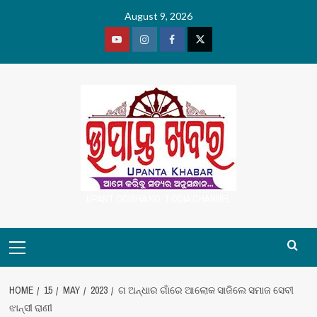
Skip
August 9, 2026
to
content
Youtube
Vimeo
Facebook
Twitter
UPANT ODISHA NO. 1 ODIA CHANNEL
Primary
Menu
HOME
15
MAY
2023
ଗ ଅନ୍ଧାର ଗାଁରେ ଆଲୋକ ସାଜିଲେ ସମାଜ ସେବୀ
ଝାନ୍ସୀ ରାଣୀ