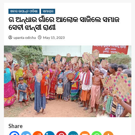
ଖବର ଉପାନ୍ତ ଓଡିଶା
ସମାଚାର
ଗ ଅନ୍ଧାର ଗାଁରେ ଆଲୋକ ସାଜିଲେ ସମାଜ
ସେବୀ ଝାନ୍ସୀ ରାଣୀ
upanta odisha
May 15, 2023
Share