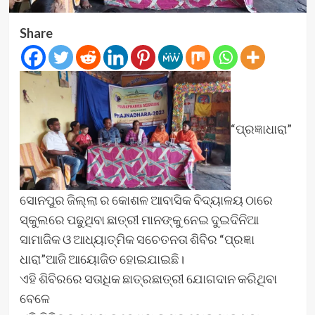
Share
“ପ୍ରଜ୍ଞାଧାରା”
ସୋନପୁର ଜିଲ୍ଲା ର କୋଶଳ ଆବାସିକ ବିଦ୍ୟାଳୟ ଠାରେ
ସ୍କୁଲରେ ପଢୁଥିବା ଛାତ୍ରୀ ମାନଙ୍କୁ ନେଇ ଦୁଇଦିନିଆ
ସାମାଜିକ ଓ ଆଧ୍ୟାତ୍ମିକ ସଚେତନତା ଶିବିର “ପ୍ରଜ୍ଞା
ଧାରା”ଆଜି ଆୟୋଜିତ ହୋଇଯାଇଛି।
ଏହି ଶିବିରରେ ସତାଧିକ ଛାତ୍ରଛାତ୍ରୀ ଯୋଗଦାନ କରିଥିବା
ବେଳେ