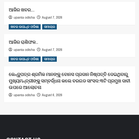
ଆଜିର ଖବର…
August 7, 2026
upanta odisha
ଖବର ଉପାନ୍ତ ଓଡିଶା
ସମାଚାର
ଆଜିର ରାଶିଫଳ..
August 7, 2026
upanta odisha
ଖବର ଉପାନ୍ତ ଓଡିଶା
ସମାଚାର
କେନ୍ଦୁପତ୍ର ଶ୍ରମିକ ମାନଙ୍କୁ ବୋନସ ପ୍ରଦାନ ନିଷ୍ପତ୍ତି ଦେଇଥିବାରୁ
ମୁଖ୍ୟମନ୍ତ୍ରୀଙ୍କୁ ସମ୍ବର୍ଦ୍ଧନା କଲେ ବରଗଡ ସାଂସଦ:୩ଟି ପ୍ରମୁଖ ଦାବୀ
ଉପରେ ଆଲୋଚନା
August 6, 2026
upanta odisha