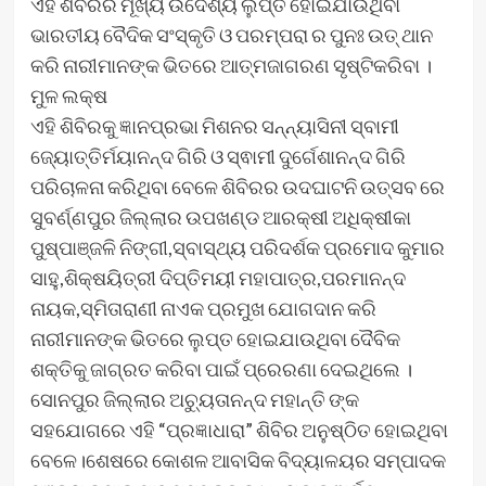
ଏହି ଶିବିରର ମୂଖ୍ୟ ଉଦେଶ୍ୟ ଲୁପ୍ତ ହୋଇଯାଉଥିବା
ଭାରତୀୟ ବୈଦିକ ସଂସ୍କୃତି ଓ ପରମ୍ପରା ର ପୁନଃ ଉତ୍ ଥାନ
କରି ନାରୀମାନଙ୍କ ଭିତରେ ଆତ୍ମଜାଗରଣ ସୃଷ୍ଟିକରିବା ।
ମୁଳ ଲକ୍ଷ
ଏହି ଶିବିରକୁ ଜ୍ଞାନପ୍ରଭା ମିଶନର ସନ୍ନ୍ୟାସିନୀ ସ୍ବାମୀ
ଜ୍ୟୋତ୍ତିର୍ମୟାନନ୍ଦ ଗିରି ଓ ସ୍ଵାମୀ ଦୁର୍ଗେଶାନନ୍ଦ ଗିରି
ପରିଚାଳନା କରିଥିବା ବେଳେ ଶିବିରର ଉଦଘାଟନି ଉତ୍ସବ ରେ
ସୁବର୍ଣ୍ଣପୁର ଜିଲ୍ଲାର ଉପଖଣ୍ଡ ଆରକ୍ଷୀ ଅଧିକ୍ଷୀକା
ପୁଷ୍ପାଞ୍ଜଳି ନିଙ୍ଗୀ,ସ୍ବାସ୍ଥ୍ୟ ପରିଦର୍ଶକ ପ୍ରମୋଦ କୁମାର
ସାହୁ,ଶିକ୍ଷୟିତ୍ରୀ ଦିପ୍ତିମୟୀ ମହାପାତ୍ର,ପରମାନନ୍ଦ
ନାୟକ,ସ୍ମିତାରାଣୀ ନାଏକ ପ୍ରମୁଖ ଯୋଗଦାନ କରି
ନାରୀମାନଙ୍କ ଭିତରେ ଲୁପ୍ତ ହୋଇଯାଉଥିବା ଦୈବିକ
ଶକ୍ତିକୁ ଜାଗ୍ରତ କରିବା ପାଇଁ ପ୍ରେରଣା ଦେଇଥିଲେ ।
ସୋନପୁର ଜିଲ୍ଲାର ଅଚ୍ୟୁତାନନ୍ଦ ମହାନ୍ତି ଙ୍କ
ସହଯୋଗରେ ଏହି “ପ୍ରଜ୍ଞାଧାରା” ଶିବିର ଅନୁଷ୍ଠିତ ହୋଇଥିବା
ବେଳେ।ଶେଷରେ କୋଶଳ ଆବାସିକ ବିଦ୍ୟାଳୟର ସମ୍ପାଦକ