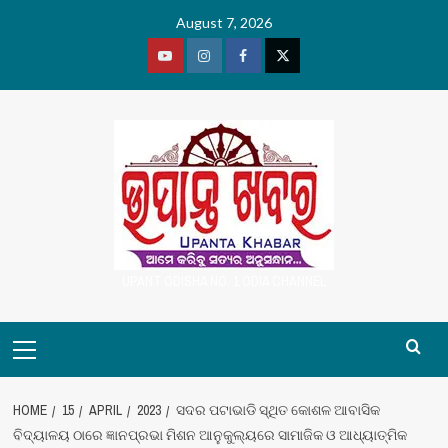
Skip
August 7, 2026
to
content
Youtube
Vimeo
Facebook
Twitter
UPANT ODISHA NO. 1 ODIA CHANNEL
Primary
Menu
HOME
15
APRIL
2023
ସଦର ପଟାଭାଡି ସ୍ଥିତ କୋଶଳ ଆବାସିକ
ବିଦ୍ୟାଳୟ ଠାରେ ଜ୍ଞାନପ୍ରଭା ମିଶନ ଆନୁକୁଲ୍ୟରେ ସାମାଜିକ ଓ ଆଧ୍ୟାତ୍ମିକ