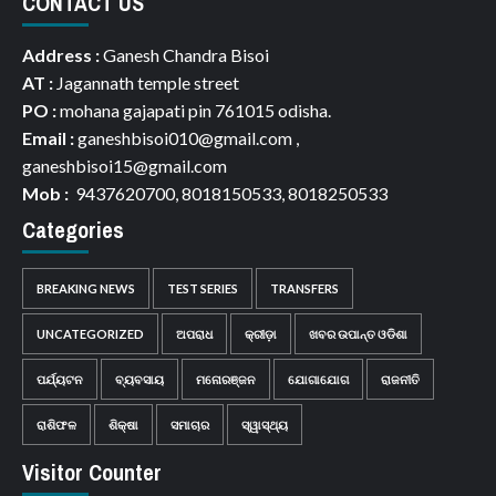
CONTACT US
Address :
Ganesh Chandra Bisoi
AT :
Jagannath temple street
PO :
mohana gajapati pin 761015 odisha.
Email :
ganeshbisoi010@gmail.com ,
ganeshbisoi15@gmail.com
Mob :
9437620700, 8018150533, 8018250533
Categories
BREAKING NEWS
TEST SERIES
TRANSFERS
UNCATEGORIZED
ଅପରାଧ
କ୍ରୀଡ଼ା
ଖବର ଉପାନ୍ତ ଓଡିଶା
ପର୍ଯ୍ୟଟନ
ବ୍ୟବସାୟ
ମନୋରଞ୍ଜନ
ଯୋଗାଯୋଗ
ରାଜନୀତି
ରାଶିଫଳ
ଶିକ୍ଷା
ସମାଚାର
ସ୍ୱାସ୍ଥ୍ୟ
Visitor Counter