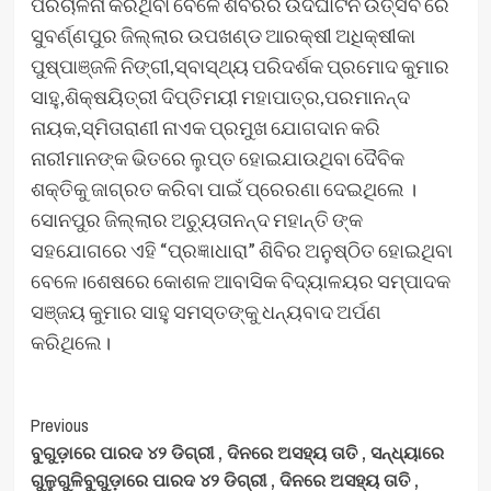
ପରିଚାଳନା କରିଥିବା ବେଳେ ଶିବିରର ଉଦଘାଟନି ଉତ୍ସବ ରେ
ସୁବର୍ଣ୍ଣପୁର ଜିଲ୍ଲାର ଉପଖଣ୍ଡ ଆରକ୍ଷୀ ଅଧିକ୍ଷୀକା
ପୁଷ୍ପାଞ୍ଜଳି ନିଙ୍ଗୀ,ସ୍ବାସ୍ଥ୍ୟ ପରିଦର୍ଶକ ପ୍ରମୋଦ କୁମାର
ସାହୁ,ଶିକ୍ଷୟିତ୍ରୀ ଦିପ୍ତିମୟୀ ମହାପାତ୍ର,ପରମାନନ୍ଦ
ନାୟକ,ସ୍ମିତାରାଣୀ ନାଏକ ପ୍ରମୁଖ ଯୋଗଦାନ କରି
ନାରୀମାନଙ୍କ ଭିତରେ ଲୁପ୍ତ ହୋଇଯାଉଥିବା ଦୈବିକ
ଶକ୍ତିକୁ ଜାଗ୍ରତ କରିବା ପାଇଁ ପ୍ରେରଣା ଦେଇଥିଲେ ।
ସୋନପୁର ଜିଲ୍ଲାର ଅଚ୍ୟୁତାନନ୍ଦ ମହାନ୍ତି ଙ୍କ
ସହଯୋଗରେ ଏହି “ପ୍ରଜ୍ଞାଧାରା” ଶିବିର ଅନୁଷ୍ଠିତ ହୋଇଥିବା
ବେଳେ।ଶେଷରେ କୋଶଳ ଆବାସିକ ବିଦ୍ୟାଳୟର ସମ୍ପାଦକ
ସଞ୍ଜୟ କୁମାର ସାହୁ ସମସ୍ତଙ୍କୁ ଧନ୍ୟବାଦ ଅର୍ପଣ
କରିଥିଲେ।
Post
Previous
ବୁଗୁଡ଼ାରେ ପାରଦ ୪୨ ଡିଗ୍ରୀ , ଦିନରେ ଅସହ୍ୟ ତାତି , ସନ୍ଧ୍ୟାରେ
Navigation
ଗୁଳୁଗୁଳିବୁଗୁଡ଼ାରେ ପାରଦ ୪୨ ଡିଗ୍ରୀ , ଦିନରେ ଅସହ୍ୟ ତାତି ,