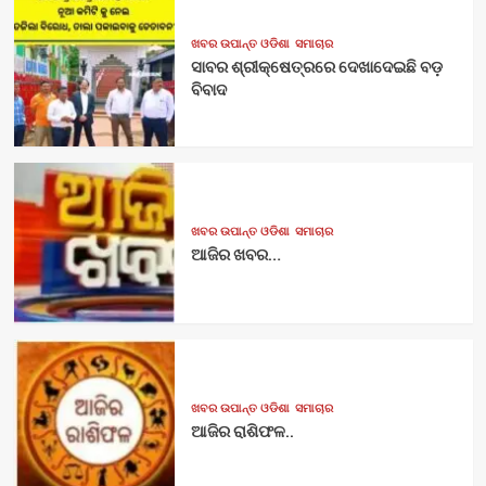
ଖବର ଉପାନ୍ତ ଓଡିଶା
ସମାଚାର
ସାବର ଶ୍ରୀକ୍ଷେତ୍ରରେ ଦେଖାଦେଇଛି ବଡ଼
ବିବାଦ
ଖବର ଉପାନ୍ତ ଓଡିଶା
ସମାଚାର
ଆଜିର ଖବର…
ଖବର ଉପାନ୍ତ ଓଡିଶା
ସମାଚାର
ଆଜିର ରାଶିଫଳ..