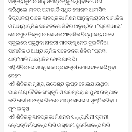
ସଞ୍ଜୟ କୁମାର ସାହୁ ସମସ୍ତଙ୍କୁ ଧନ୍ୟବାଦ ଅର୍ପଣ
କରିଥିଲେ।ସଦର ପଟାଭାଡି ସ୍ଥିତ କୋଶଳ ଆବାସିକ
ବିଦ୍ୟାଳୟ ଠାରେ ଜ୍ଞାନପ୍ରଭା ମିଶନ ଆନୁକୁଲ୍ୟରେ ସାମାଜିକ
ଓ ଆଧ୍ୟାତ୍ମିକ ସଚେତନତା ଶିବିର ଅନୁଷ୍ଠିତ । “ପ୍ରଜ୍ଞାଧାରା”
ସୋନପୁର ଜିଲ୍ଲା ର କୋଶଳ ଆବାସିକ ବିଦ୍ୟାଳୟ ଠାରେ
ସ୍କୁଲରେ ପଢୁଥିବା ଛାତ୍ରୀ ମାନଙ୍କୁ ନେଇ ଦୁଇଦିନିଆ
ସାମାଜିକ ଓ ଆଧ୍ୟାତ୍ମିକ ସଚେତନତା ଶିବିର “ପ୍ରଜ୍ଞା
ଧାରା”ଆଜି ଆୟୋଜିତ ହୋଇଯାଇଛି।
ଏହି ଶିବିରରେ ସତାଧିକ ଛାତ୍ରଛାତ୍ରୀ ଯୋଗଦାନ କରିଥିବା
ବେଳେ
ଏହି ଶିବିରର ମୂଖ୍ୟ ଉଦେଶ୍ୟ ଲୁପ୍ତ ହୋଇଯାଉଥିବା
ଭାରତୀୟ ବୈଦିକ ସଂସ୍କୃତି ଓ ପରମ୍ପରା ର ପୁନଃ ଉତ୍ ଥାନ
କରି ନାରୀମାନଙ୍କ ଭିତରେ ଆତ୍ମଜାଗରଣ ସୃଷ୍ଟିକରିବା ।
ମୁଳ ଲକ୍ଷ
ଏହି ଶିବିରକୁ ଜ୍ଞାନପ୍ରଭା ମିଶନର ସନ୍ନ୍ୟାସିନୀ ସ୍ବାମୀ
ଜ୍ୟୋତ୍ତିର୍ମୟାନନ୍ଦ ଗିରି ଓ ସ୍ଵାମୀ ଦୁର୍ଗେଶାନନ୍ଦ ଗିରି