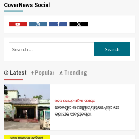
CoverNews Social
Youtube
Vimeo
Facebook
Twitter
Search
for:
Latest
Popular
Trending
ଖବର ଉପାନ୍ତ ଓଡିଶା
ସମାଚାର
କନକପୁର ଉପସ୍ୱାସ୍ଥ୍ୟକେନ୍ଦ୍ର ରେ
ବ୍ୟାପକ ଅବ୍ୟବସ୍ଥା