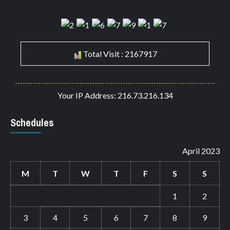
Total Visit : 2167917
Your IP Address: 216.73.216.134
Schedules
April 2023
M
T
W
T
F
S
S
1
2
3
4
5
6
7
8
9