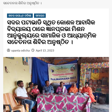
ସଚେତନତା ଶିବିର ଅନୁଷ୍ଠିତ ।
ଖବର ଉପାନ୍ତ ଓଡିଶା
ସମାଚାର
ସଦର ପଟାଭାଡି ସ୍ଥିତ କୋଶଳ ଆବାସିକ
ବିଦ୍ୟାଳୟ ଠାରେ ଜ୍ଞାନପ୍ରଭା ମିଶନ
ଆନୁକୁଲ୍ୟରେ ସାମାଜିକ ଓ ଆଧ୍ୟାତ୍ମିକ
ସଚେତନତା ଶିବିର ଅନୁଷ୍ଠିତ ।
upanta odisha
April 15, 2023