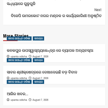
ସନ୍ଧ୍ୟାରେ ଗୁଳୁଗୁଳି
Next
ବିଜେପି ଉମରକୋଟ ନଗର ମଣ୍ଡଳ ର କାର୍ଯ୍ୟକାରିଣୀ ଅନୁଷ୍ଠିତ
More Stories
ଖବର ଉପାନ୍ତ ଓଡିଶା
ସମାଚାର
କନକପୁର ଉପସ୍ୱାସ୍ଥ୍ୟକେନ୍ଦ୍ର ରେ ବ୍ୟାପକ ଅବ୍ୟବସ୍ଥା
August 7, 2026
upanta odisha
ଖବର ଉପାନ୍ତ ଓଡିଶା
ସମାଚାର
ସାବର ଶ୍ରୀକ୍ଷେତ୍ରରେ ଦେଖାଦେଇଛି ବଡ଼ ବିବାଦ
August 7, 2026
upanta odisha
ଖବର ଉପାନ୍ତ ଓଡିଶା
ସମାଚାର
ଆଜିର ଖବର…
August 7, 2026
upanta odisha