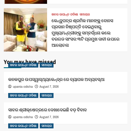
ଖବର ଉପାନ୍ତ ଓଡିଶା
ସମାଚାର
କେନ୍ଦୁପତ୍ର ଶ୍ରମିକ ମାନଙ୍କୁ ବୋନସ
ପ୍ରଦାନ ନିଷ୍ପତ୍ତି ଦେଇଥିବାରୁ
ମୁଖ୍ୟମନ୍ତ୍ରୀଙ୍କୁ ସମ୍ବର୍ଦ୍ଧନା କଲେ
ବରଗଡ ସାଂସଦ:୩ଟି ପ୍ରମୁଖ ଦାବୀ ଉପରେ
ଆଲୋଚନା
You may have missed
ଖବର ଉପାନ୍ତ ଓଡିଶା
ସମାଚାର
କନକପୁର ଉପସ୍ୱାସ୍ଥ୍ୟକେନ୍ଦ୍ର ରେ ବ୍ୟାପକ ଅବ୍ୟବସ୍ଥା
August 7, 2026
upanta odisha
ଖବର ଉପାନ୍ତ ଓଡିଶା
ସମାଚାର
ସାବର ଶ୍ରୀକ୍ଷେତ୍ରରେ ଦେଖାଦେଇଛି ବଡ଼ ବିବାଦ
August 7, 2026
upanta odisha
ଖବର ଉପାନ୍ତ ଓଡିଶା
ସମାଚାର