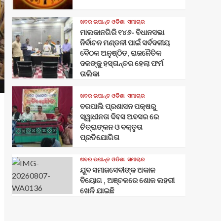
ଖବର ଉପାନ୍ତ ଓଡିଶା
ସମାଚାର
ମାଲକାନଗିରି ୧୪୬- ବିଧାନସଭା
ନିର୍ବାଚନ ମଣ୍ଡଳୀ ପାଇଁ ସର୍ବଦଳୀୟ
ବୈଠକ ଅନୁଷ୍ଠିତ, ରାଜନୈତିକ
ଦଳଙ୍କୁ ହସ୍ତାନ୍ତର ହେଲା ଫର୍ମ
ତାଲିକା
ଖବର ଉପାନ୍ତ ଓଡିଶା
ସମାଚାର
ବରପାଲି ପ୍ରଶାସନ ପକ୍ଷରୁ
ସ୍ୱାଧୀନତା ଦିବସ ଅବସର ରେ
ଚିତ୍ରାଙ୍କନ ଓ ବକ୍ତୃତା
ପ୍ରତିଯୋଗିତା
ଖବର ଉପାନ୍ତ ଓଡିଶା
ସମାଚାର
ଯୁବ ସମାଜସେବୀଙ୍କ ଅକାଳ
ବିୟୋଗ , ଅଞ୍ଚଳରେ ଶୋକ ଲହରୀ
ଖେଳି ଯାଇଛି