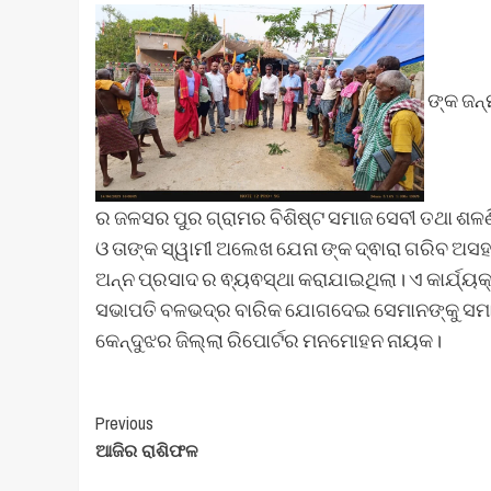
ଙ୍କ ଜନ୍
ର ଜଳସର ପୁର ଗ୍ରାମର ବିଶିଷ୍ଟ ସମାଜ ସେବୀ ତଥା ଶଳଣିଆ
ଓ ତାଙ୍କ ସ୍ୱାମୀ ଅଲେଖ ଯେନା ଙ୍କ ଦ୍ଵାରା ଗରିବ ଅସହାୟ 
ଅନ୍ନ ପ୍ରସାଦ ର ଵ୍ୟଵସ୍ଥା କରାଯାଇଥିଲା। ଏ କାର୍ଯ୍
ସଭାପତି ବଳଭଦ୍ର ବାରିକ ଯୋଗଦେଇ ସେମାନଙ୍କୁ ସମାଜ
କେନ୍ଦୁଝର ଜିଲ୍ଲା ରିପୋର୍ଟର ମନମୋହନ ନାୟକ।
Post
Previous
ଆଜିର ରାଶିଫଳ
Navigation