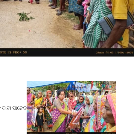
ହ ବାବା ସାହେବ