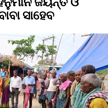
 ହନୁମାନ ଜୟନ୍ତ ଓ
ବାବା ସାହେବ