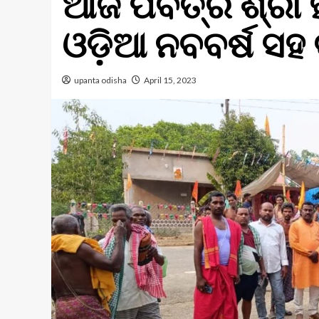
ଆଜି ପବିତ୍ର ଶ୍ରୀ
ଓଡ଼ିଆ ନବବର୍ଷ ସହ 
upanta odisha
April 15, 2023