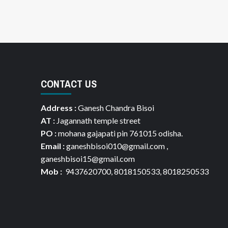
CONTACT US
Address :
Ganesh Chandra Bisoi
AT :
Jagannath temple street
PO :
mohana gajapati pin 761015 odisha.
Email :
ganeshbisoi010@gmail.com ,
ganeshbisoi15@gmail.com
Mob :
9437620700, 8018150533, 8018250533