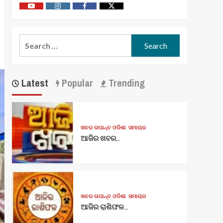
Youtube
Vimeo
Facebook
Twitter
Search
for:
Latest
Popular
Trending
ଖବର ଉପାନ୍ତ ଓଡିଶା
ସମାଚାର
ଆଜିର ଖବର..
ଖବର ଉପାନ୍ତ ଓଡିଶା
ସମାଚାର
ଆଜିର ରାଶିଫଳ..