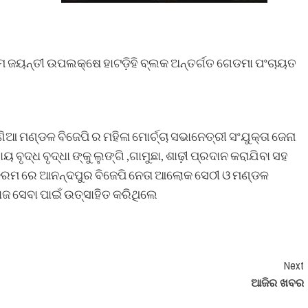
ମ ଜୟନ୍ତୀ ଉପଲକ୍ଷେ ହାଟଡ଼ିହି ବ୍ଲକ ଅନ୍ତର୍ଗତ ଗେଡମା ପଂଚାୟତ
 ମଣ୍ଡଳ ବିଜେପି ର ମହିଳା ମୋର୍ଚ୍ଚା ସଭାନେତ୍ରୀ ସଂଯୁକ୍ତା ଜେନା
ବୃଦ୍ଧ ବୃଦ୍ଧା ଙ୍କୁ ଲୁଙ୍ଗି ,ଗାମୁଛା, ଶାଢ଼ୀ ପ୍ରଦାନ କରାଯିବା ସହ
ୟକ୍ରମ ରେ ଆନନ୍ଦପୁର ବିଜେପି ନେତା ଆଲୋକ ସେଠୀ ଓ ମଣ୍ଡଳ
 ସେବା ପାଇଁ ଉତ୍ସାହିତ କରିଥିଲେ
Next
ଆଜିର ଖବର