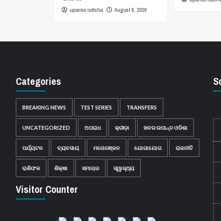
August 8, 2026
upanta odisha
Categories
S
BREAKING NEWS
TEST SERIES
TRANSFERS
UNCATEGORIZED
ଅପରାଧ
କ୍ରୀଡ଼ା
ଖବର ଉପାନ୍ତ ଓଡିଶା
ପର୍ଯ୍ୟଟନ
ବ୍ୟବସାୟ
ମନୋରଞ୍ଜନ
ଯୋଗାଯୋଗ
ରାଜନୀତି
ରାଶିଫଳ
ଶିକ୍ଷା
ସମାଚାର
ସ୍ୱାସ୍ଥ୍ୟ
Visitor Counter