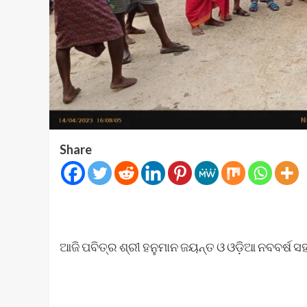
Share
ଆଜି ପବିତ୍ର ଶ୍ରୀ ହନୁମାନ ଜୟନ୍ତ ଓ ଓଡ଼ିଆ ନବବର୍ଷ ସ