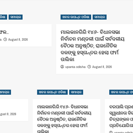
ଡିଶା
ସମାଚାର
ଖବର ଉପାନ୍ତ ଓଡିଶା
ସମାଚାର
ଫଳ..
ମାଲକାନଗିରି ୧୪୬- ବିଧାନସଭା
ନିର୍ବାଚନ ମଣ୍ଡଳୀ ପାଇଁ ସର୍ବଦଳୀୟ
August 8, 2026
ha
ବୈଠକ ଅନୁଷ୍ଠିତ, ରାଜନୈତିକ
ଦଳଙ୍କୁ ହସ୍ତାନ୍ତର ହେଲା ଫର୍ମ
ତାଲିକା
August 8, 2026
upanta odisha
ସମାଚାର
ଖବର ଉପାନ୍ତ ଓଡିଶା
ସମାଚାର
ଖବର ଉପାନ୍ତ ଓଡ
ମାଲକାନଗିରି ୧୪୬- ବିଧାନସଭା
ବରପାଲି ପ୍ର
ନିର୍ବାଚନ ମଣ୍ଡଳୀ ପାଇଁ ସର୍ବଦଳୀୟ
ସ୍ୱାଧୀନତା ଦ
gust 8, 2026
ବୈଠକ ଅନୁଷ୍ଠିତ, ରାଜନୈତିକ
ଚିତ୍ରାଙ୍କନ ଓ
ଦଳଙ୍କୁ ହସ୍ତାନ୍ତର ହେଲା ଫର୍ମ
ପ୍ରତିଯୋଗିତା
ତାଲିକା
upanta odish