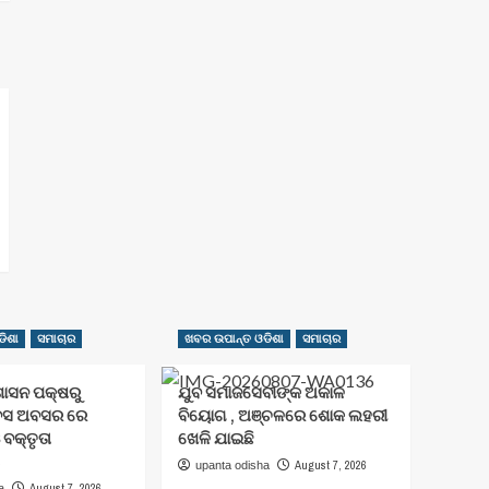
ିଶା
ସମାଚାର
ଖବର ଉପାନ୍ତ ଓଡିଶା
ସମାଚାର
ଶାସନ ପକ୍ଷରୁ
ଯୁବ ସମାଜସେବୀଙ୍କ ଅକାଳ
ିବସ ଅବସର ରେ
ବିୟୋଗ , ଅଞ୍ଚଳରେ ଶୋକ ଲହରୀ
 ବକ୍ତୃତା
ଖେଳି ଯାଇଛି
August 7, 2026
upanta odisha
August 7, 2026
a