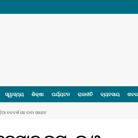
ସ୍ୱାସ୍ଥ୍ୟ
ଶିକ୍ଷା
ପର୍ଯ୍ୟଟନ
ରାଜନୀତି
ବ୍ୟବସାୟ
ଖବର 
଼ିଆ ନବବର୍ଷ ସହ ବାବା ସାହେବ