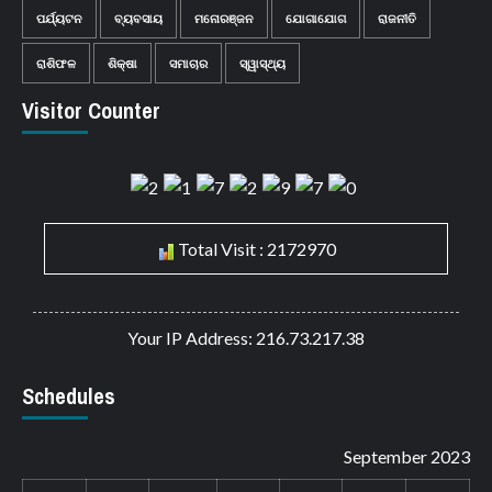
ପର୍ଯ୍ୟଟନ
ବ୍ୟବସାୟ
ମନୋରଞ୍ଜନ
ଯୋଗାଯୋଗ
ରାଜନୀତି
ରାଶିଫଳ
ଶିକ୍ଷା
ସମାଚାର
ସ୍ୱାସ୍ଥ୍ୟ
Visitor Counter
Total Visit : 2172970
Your IP Address: 216.73.217.38
Schedules
September 2023