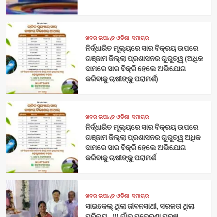
ଖବର ଉପାନ୍ତ ଓଡିଶା
ସମାଚାର
ନିର୍ଦ୍ଧାରିତ ମୂଲ୍ୟରେ ସାର ବିକ୍ରୟ ଉପରେ
ଗଞ୍ଜାମ ଜିଲ୍ଲା ପ୍ରଶାସନର ଗୁରୁତ୍ୱ (ଅଧିକ
ଦାମରେ ସାର ବିକ୍ରି ହେଲେ ଅଭିଯୋଗ
କରିବାକୁ ଚାଷୀଙ୍କୁ ପରାମର୍ଶ)
ଖବର ଉପାନ୍ତ ଓଡିଶା
ସମାଚାର
ନିର୍ଦ୍ଧାରିତ ମୂଲ୍ୟରେ ସାର ବିକ୍ରୟ ଉପରେ
ଗଞ୍ଜାମ ଜିଲ୍ଲା ପ୍ରଶାସନର ଗୁରୁତ୍ୱ ଅଧିକ
ଦାମରେ ସାର ବିକ୍ରି ହେଲେ ଅଭିଯୋଗ
କରିବାକୁ ଚାଷୀଙ୍କୁ ପରାମର୍ଶ
ଖବର ଉପାନ୍ତ ଓଡିଶା
ସମାଚାର
ସାଇକେଲ୍ ଥିଲା ଜୀବନସାଥୀ, ସରଳତା ଥିଲା
ପରିଚୟ…!!! ଗାଁର ପ୍ରେରଣା ପୁରୁଷ