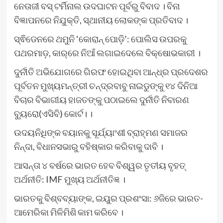
ନେତାଜୀ ବସ୍ ଟର୍ମିନାଲ ଉଦଘାଟନ ପୂର୍ବରୁ ବିବାଦ । ବିନା
ବିଜ୍ଞାପନରେ ନିଯୁକ୍ତି, ସ୍ଥାନୀୟ ଲୋକଙ୍କ ପ୍ରତିବାଦ ।
ସ୍ଵିଡେନରେ ଥମୁନି ‘କୋରାନ୍‌ ପୋଡ଼ି’: ପୋଲିସ ଉପରକୁ
ପଥରମାଡ଼, କାର୍‌ରେ ନିଆଁ ଲଗାଇଦେଲେ ବିକ୍ଷୋଭକାରୀ ।
ଦୁର୍ନୀତି ଅଭିଯୋଗରେ ଗିରଫ ହୋଇଥିବା ଆନ୍ଧ୍ର ପ୍ରଦେଶର
ପୂର୍ବତନ ମୁଖ୍ୟମନ୍ତ୍ରୀ ଚନ୍ଦ୍ରବାବୁ ନାଇଡୁଙ୍କୁ ୧୪ ଦିନିଆ
ବିଚାର ବିଭାଗୀୟ ହାଜତଙ୍କୁ ପଠାଇଲେ ଦୁର୍ନୀତି ନିବାରଣ
ବ୍ୟୁରୋ(ଏସିବି) କୋର୍ଟ। ।
ଉଦୟନିଧିଙ୍କ ବୟାନକୁ ସୂର୍ଯ୍ୟାଂଶୀ ବ୍ରାହ୍ମଣ ସମାଜର
ନିନ୍ଦା, ବିଧାନସଭାରୁ ବହିଷ୍କାର କରିବାକୁ ଦାବି ।
ଆସନ୍ତା ୪ ବର୍ଷରେ ଭାରତ ହେବ ବିଶ୍ୱର ତୃତୀୟ ବୃହତ୍
ଅର୍ଥନୀତି: IMF ମୁଖ୍ୟ ଅର୍ଥନୀତିଜ୍ଞ ।
ଭାରତକୁ ବିଶ୍ବବ୍ୟାଙ୍କ, ଇୟୁର ପ୍ରଶଂସା: ୬ଜିରେ ଭାରତ-
ଆମେରିକା ମିଳିମିଶି କାମ କରିବେ ।