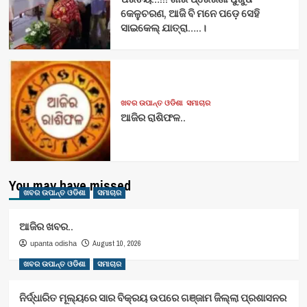
କେଳୁଚରଣ, ଆଜି ବି ମନେ ପଡ଼େ ସେହି
ସାଇକେଲ୍ ଯାତ୍ରା…..।
ଖବର ଉପାନ୍ତ ଓଡିଶା
ସମାଚାର
ଆଜିର ରାଶିଫଳ..
You may have missed
ଖବର ଉପାନ୍ତ ଓଡିଶା
ସମାଚାର
ଆଜିର ଖବର..
August 10, 2026
upanta odisha
ଖବର ଉପାନ୍ତ ଓଡିଶା
ସମାଚାର
ନିର୍ଦ୍ଧାରିତ ମୂଲ୍ୟରେ ସାର ବିକ୍ରୟ ଉପରେ ଗଞ୍ଜାମ ଜିଲ୍ଲା ପ୍ରଶାସନର