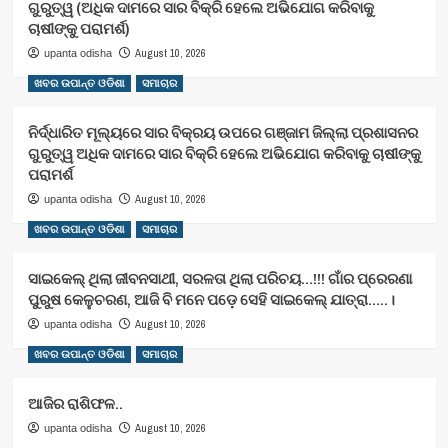
ଗୁରୁତ୍ୱ (ଅଧିକ ଦାମରେ ସାର ବିକ୍ରି ହେଲେ ଅଭିଯୋଗ କରିବାକୁ
ଚାଷୀଙ୍କୁ ପରାମର୍ଶ)
August 10, 2026
upanta odisha
ଖବର ଉପାନ୍ତ ଓଡିଶା
ସମାଚାର
ନିର୍ଦ୍ଧାରିତ ମୂଲ୍ୟରେ ସାର ବିକ୍ରୟ ଉପରେ ଗଞ୍ଜାମ ଜିଲ୍ଲା ପ୍ରଶାସନର
ଗୁରୁତ୍ୱ ଅଧିକ ଦାମରେ ସାର ବିକ୍ରି ହେଲେ ଅଭିଯୋଗ କରିବାକୁ ଚାଷୀଙ୍କୁ
ପରାମର୍ଶ
August 10, 2026
upanta odisha
ଖବର ଉପାନ୍ତ ଓଡିଶା
ସମାଚାର
ସାଇକେଲ୍ ଥିଲା ଜୀବନସାଥୀ, ସରଳତା ଥିଲା ପରିଚୟ…!!! ଗାଁର ପ୍ରେରଣା
ପୁରୁଷ କେଳୁଚରଣ, ଆଜି ବି ମନେ ପଡ଼େ ସେହି ସାଇକେଲ୍ ଯାତ୍ରା…..।
August 10, 2026
upanta odisha
ଖବର ଉପାନ୍ତ ଓଡିଶା
ସମାଚାର
ଆଜିର ରାଶିଫଳ..
August 10, 2026
upanta odisha