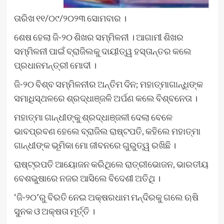
ତାରିଖ ୧୧/୦୯/୨୦୨୩ ସୋମବାର ।
ଶେଷ ହେଲା ଜି-୨୦ ଶିଖର ସମ୍ମିଳନୀ । ଆଗାମୀ ଶିଖର
ସମ୍ମିଳନୀ ପାଇଁ ବ୍ରାଜିଲକୁ ଦାୟୀତ୍ୱ ହସ୍ତାନ୍ତର କଲେ
ପ୍ରଧାନମନ୍ତ୍ରୀ ମୋଦୀ ।
ଜି-୨୦ ବିଶ୍ବ ସମ୍ମିଳନୀର ଅନ୍ତିମ ଦିନ; ମହାତ୍ମାଗାନ୍ଧିଙ୍କ
ସମାଧିସ୍ଥଳରେ ଶ୍ରଦ୍ଧାଞ୍ଜଳି ଅର୍ପଣ କଲେ ବିଶ୍ବନେତା ।
ମହାତ୍ମା ଗାନ୍ଧୀଙ୍କୁ ଶ୍ରଦ୍ଧାଞ୍ଜଳୀ ଦେଲା ବେଳେ
ଭାବପ୍ରବଣ ହେଲେ ବ୍ରାଜିଲ ରାଷ୍ଟପତି, କହିଲେ ମହାତ୍ମା
ଗାନ୍ଧୀଙ୍କ ଭୂମିକା ମୋ ଜୀବନରେ ଗୁରୁତ୍ୱ ରଖିଛି ।
ରାଷ୍ଟ୍ରପତି ଆୟୋଜନ କରିଥିଲେ ରାତ୍ରୀଭୋଜନ, ଭାରତୀୟ
ବେଶଭୁଷାରେ ନଜର ଆସିଲେ ବିଦେଶୀ ଅତିଥି ।
‘ଜି-୨୦’ରୁ ବିରତି ନେଇ ଅକ୍ଷରଧାମ ମନ୍ଦିରକୁ ଗଲେ ଋଷି
ସୁନକ ଓ ଅକ୍ଷତା ମୂର୍ତ୍ତି ।