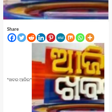
Share
*ଖବର ଆଜିର*