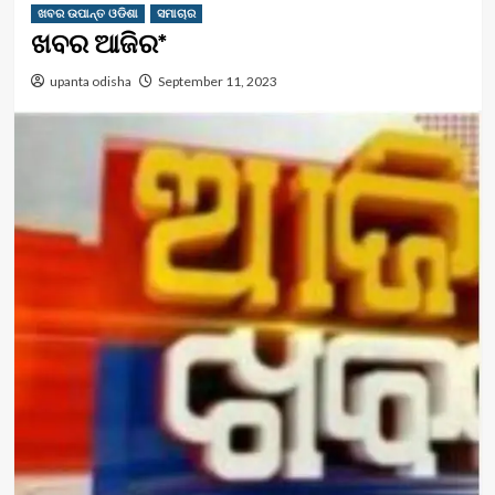
ଖବର ଉପାନ୍ତ ଓଡିଶା
ସମାଚାର
ଖବର ଆଜିର*
upanta odisha
September 11, 2023