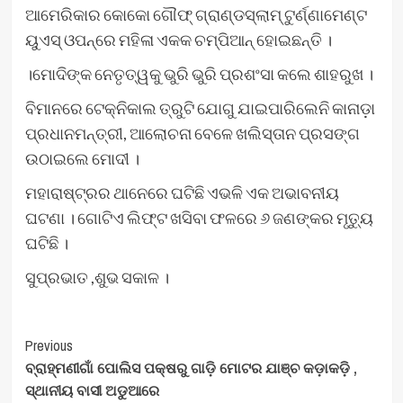
ଆମେରିକାର କୋକୋ ଗୌଫ୍‌ ଗ୍ରାଣ୍ଡସ୍ଲାମ୍ ଟୁର୍ଣ୍ଣାମେଣ୍ଟ
ୟୁଏସ୍‌ ଓପନ୍‌ରେ ମହିଳା ଏକକ ଚମ୍ପିଆନ୍ ହୋଇଛନ୍ତି ।
।ମୋଦିଙ୍କ ନେତୃତ୍ୱକୁ ଭୁରି ଭୁରି ପ୍ରଶଂସା କଲେ ଶାହରୁଖ ।
ବିମାନରେ ଟେକ୍‌ନିକାଲ ତ୍ରୁଟି ଯୋଗୁ ଯାଇପାରିଲେନି କାନାଡ଼ା
ପ୍ରଧାନମନ୍ତ୍ରୀ, ଆଲୋଚନା ବେଳେ ଖଲିସ୍ତାନ ପ୍ରସଙ୍ଗ
ଉଠାଇଲେ ମୋଦୀ ।
ମହାରାଷ୍ଟ୍ରର ଥାନେରେ ଘଟିଛି ଏଭଳି ଏକ ଅଭାବନୀୟ
ଘଟଣା । ଗୋଟିଏ ଲିଫ୍ଟ ଖସିବା ଫଳରେ ୬ ଜଣଙ୍କର ମୃତ୍ୟୁ
ଘଟିଛି ।
ସୁପ୍ରଭାତ ,ଶୁଭ ସକାଳ ।
Post
Previous
ବ୍ରାହ୍ମଣୀଗାଁ ପୋଲିସ ପକ୍ଷରୁ ଗାଡ଼ି ମୋଟର ଯାଞ୍ଚ କଡ଼ାକଡ଼ି ,
Navigation
ସ୍ଥାନୀୟ ବାସୀ ଅଡୁଆରେ