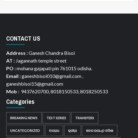
CONTACT US
Address :
Ganesh Chandra Bisoi
AT :
Jagannath temple street
PO :
mohana gajapati pin 761015 odisha.
Email :
ganeshbisoi010@gmail.com ,
ganeshbisoi15@gmail.com
Mob :
9437620700, 8018150533, 8018250533
Categories
BREAKING NEWS
TEST SERIES
TRANSFERS
UNCATEGORIZED
ଅପରାଧ
କ୍ରୀଡ଼ା
ଖବର ଉପାନ୍ତ ଓଡିଶା