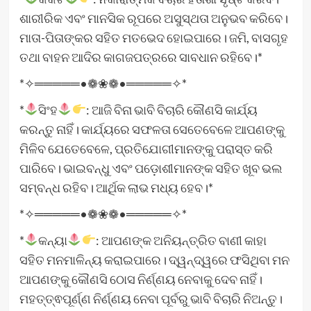
ଶାରୀରିକ ଏବଂ ମାନସିକ ରୂପରେ ଅସୁସ୍ଥତା ଅନୁଭବ କରିବେ।
ମାତା-ପିତାଙ୍କର ସହିତ ମତଭେଦ ହୋଇପାରେ। ଜମି, ବାସଗୃହ
ତଥା ବାହନ ଆଦିର କାଗଜପତ୍ରରେ ସାବଧାନ ରହିବେ।*
*✧═════•❁❀❁•═════✧*
*
ସିଂହ
: ଆଜି ବିନା ଭାବି ବିଚାରି କୌଣସି କାର୍ଯ୍ୟ
କରନ୍ତୁ ନାହିଁ। କାର୍ଯ୍ୟରେ ସଫଳତା ସେତେବେଳେ ଆପଣଙ୍କୁ
ମିଳିବ ଯେତେବେଳେ, ପ୍ରତିଯୋଗୀମାନଙ୍କୁ ପରାସ୍ତ କରି
ପାରିବେ। ଭାଇବନ୍ଧୁ ଏବଂ ପଡ଼ୋଶୀମାନଙ୍କ ସହିତ ଖୂବ ଭଲ
ସମ୍ବନ୍ଧ ରହିବ। ଆର୍ଥିକ ଲାଭ ମଧ୍ୟ ହେବ।*
*✧═════•❁❀❁•═════✧*
*
କନ୍ୟା
: ଆପଣଙ୍କ ଅନିୟନ୍ତ୍ରିତ ବାଣୀ କାହା
ସହିତ ମନମାଳିନ୍ୟ କରାଇପାରେ। ଦ୍ୱନ୍ଦ୍ୱରେ ଫସିଥିବା ମନ
ଆପଣଙ୍କୁ କୌଣସି ଠୋସ ନିର୍ଣ୍ଣୟ ନେବାକୁ ଦେବ ନାହିଁ।
ମହତ୍ତ୍ଵପୂର୍ଣ୍ଣ ନିର୍ଣ୍ଣୟ ନେବା ପୂର୍ବରୁ ଭାବି ବିଚାରି ନିଅନ୍ତୁ।