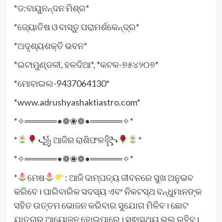
*ଡ:ବାୟୁନନ୍ଦନ ମିଶ୍ର*
*ଜ୍ୟୋତିଷ ଓ ବାସ୍ତୁ ପରାମର୍ଶକେନ୍ଦ୍ର*
*ଅଦୃଶ୍ୟଶକ୍ତି ଭବନ*
*ଇଟାମୁଣ୍ଡଳୀ, ହଳଦିଆ*, *କଟକ-୭୫୪୨୦୭*
*ମୋବାଇଲ-9437064130*
*www.adrushyashaktiastro.com*
*✧═════•❁❀❁•═════✧*
*
꧁ ଆଜିର ରାଶିଫଳ꧂
*
*✧═════•❁❀❁•═════✧*
*
ମେଷ
: ଆଜି ଦାମ୍ପତ୍ୟ ଜୀବନରେ ସୁଖ ଅନୁଭବ
କରିବେ। ପାରିବାରିକ ସଦସ୍ୟ ଏବଂ ନିକଟସ୍ଥ ବନ୍ଧୁମାନଙ୍କ
ସହିତ ଉତ୍ତମ ଭୋଜନ କରିବାର ସୁଯୋଗ ମିଳିବ। ଛୋଟ
ଯାତ୍ରାର ଆୟୋଜନ ହୋଇପାରେ। ସ୍ଵାସ୍ଥ୍ୟ ଭଲ ରହିବ।