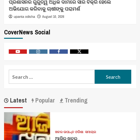
ପ୍ରଶାସନର ଗୁରୁତ୍ୱ ଅଧିକ ଦାମରେ ସାର ବିକ୍ରି ହେଲେ
ଅଭିଯୋଗ କରିବାକୁ ଚାଷୀଙ୍କୁ ପରାମର୍ଶ
August 10, 2026
upanta odisha
CoverNews Social
Youtube
Vimeo
Facebook
Twitter
Search
for:
Latest
Popular
Trending
ଖବର ଉପାନ୍ତ ଓଡିଶା
ସମାଚାର
ଆଜିର ଖବର..