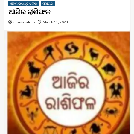
ଖବର ଉପାନ୍ତ ଓଡିଶା
ସମାଚାର
ଆଜିର ରାଶିଫଳ
upanta odisha
March 11, 2023