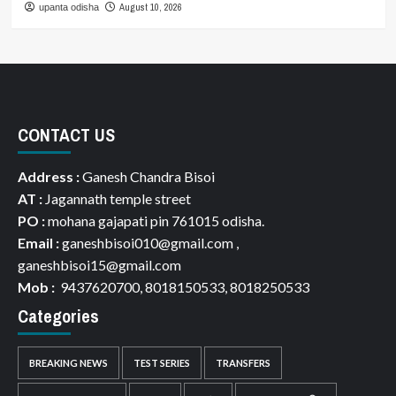
August 10, 2026
upanta odisha
CONTACT US
Address :
Ganesh Chandra Bisoi
AT :
Jagannath temple street
PO :
mohana gajapati pin 761015 odisha.
Email :
ganeshbisoi010@gmail.com ,
ganeshbisoi15@gmail.com
Mob :
9437620700, 8018150533, 8018250533
Categories
BREAKING NEWS
TEST SERIES
TRANSFERS