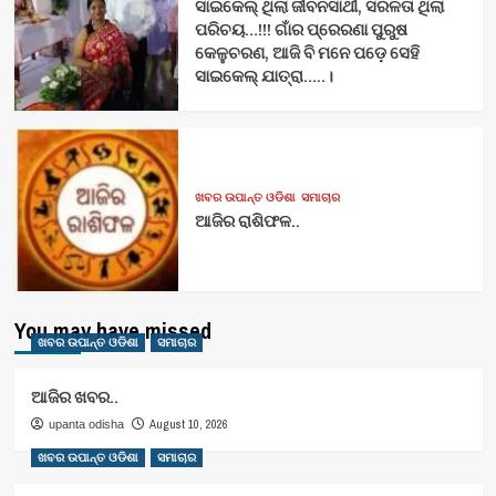
ସାଇକେଲ୍ ଥିଲା ଜୀବନସାଥୀ, ସରଳତା ଥିଲା
ପରିଚୟ…!!! ଗାଁର ପ୍ରେରଣା ପୁରୁଷ
କେଳୁଚରଣ, ଆଜି ବି ମନେ ପଡ଼େ ସେହି
ସାଇକେଲ୍ ଯାତ୍ରା…..।
ଖବର ଉପାନ୍ତ ଓଡିଶା
ସମାଚାର
ଆଜିର ରାଶିଫଳ..
You may have missed
ଖବର ଉପାନ୍ତ ଓଡିଶା
ସମାଚାର
ଆଜିର ଖବର..
August 10, 2026
upanta odisha
ଖବର ଉପାନ୍ତ ଓଡିଶା
ସମାଚାର