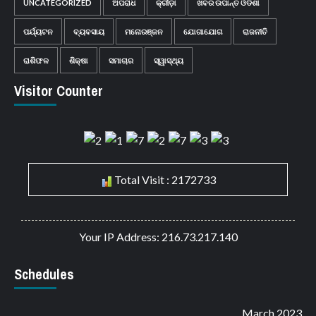
UNCATEGORIZED
ଅପରାଧ
କ୍ରୀଡ଼ା
ଖବର ଉପାନ୍ତ ଓଡିଶା
ପର୍ଯ୍ୟଟନ
ବ୍ୟବସାୟ
ମନୋରଞ୍ଜନ
ଯୋଗାଯୋଗ
ରାଜନୀତି
ରାଶିଫଳ
ଶିକ୍ଷା
ସମାଚାର
ସ୍ୱାସ୍ଥ୍ୟ
Visitor Counter
Total Visit : 2172733
Your IP Address: 216.73.217.140
Schedules
March 2023