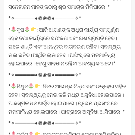
ସ୍ନେହୀଜନ ମାନଙ୍କଠାରୁ ଶୁଭ ସମାଚାର ମିଳିପାରେ।*
*✧═════•❁❀❁•═════✧*
*
ବୃଷ
: ଆଜି ଆପଣଙ୍କ ଅଧୂରା କାର୍ଯ୍ୟ ସମ୍ପୂର୍ଣ୍ଣ
ହେବ ତଥା କାର୍ଯ୍ୟରେ ସଫଳତା ଏବଂ ଯଶ ପ୍ରାପ୍ତି ହେବ।
ଘରେ ଶାନ୍ତି ଏବଂ ଆନନ୍ଦର ବାତାବରଣ ରହିବ। ସ୍ଵାସ୍ଥ୍ୟ
ଭଲ ରହିବ। ଆର୍ଥିକ ଲାଭ ହେବ। ଅଫିସ୍ ରେ ମନମାଳିନ୍ୟ
ହୋଇପାରେ। ତେଣୁ ସାବଧାନ ରହିବା ଆବଶ୍ୟକ ଅଟେ।*
*✧═════•❁❀❁•═════✧*
*
ମିଥୁନ
: ଦିନର ଆରମ୍ଭ ଚିନ୍ତା ଏବଂ ଉଦ୍ଵେଗ ସହିତ
ହେବ। ସ୍ଵାସ୍ଥ୍ୟକୁ ନେଇ କରି ମଧ୍ୟ ଅସୁବିଧା ହୋଇପାରେ।
ଆକସ୍ମିକ ଧନ ଖର୍ଚ୍ଚ ହୋଇପାରେ। ପ୍ରେମ ପ୍ରସଂଗରେ
ମନମାଳିନ୍ୟ ହୋଇପାରେ। ଯାତ୍ରାରେ ଅସୁବିଧା ଆସିପାରେ।*
*✧═════•❁❀❁•═════✧*
*
କର୍କଟ
: ନକାରାତ୍ମକ ବିଚାର ହତାଶା ସୃଷ୍ଟି କରିବ।