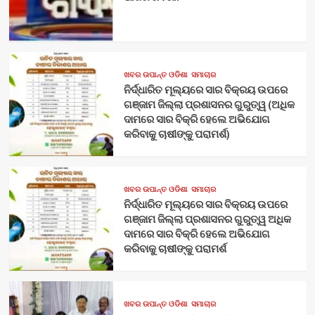
ଖବର ଉପାନ୍ତ ଓଡିଶା
ସମାଚାର
ନିର୍ଦ୍ଧାରିତ ମୂଲ୍ୟରେ ସାର ବିକ୍ରୟ ଉପରେ
ଗଞ୍ଜାମ ଜିଲ୍ଲା ପ୍ରଶାସନର ଗୁରୁତ୍ୱ (ଅଧିକ
ଦାମରେ ସାର ବିକ୍ରି ହେଲେ ଅଭିଯୋଗ
କରିବାକୁ ଚାଷୀଙ୍କୁ ପରାମର୍ଶ)
ଖବର ଉପାନ୍ତ ଓଡିଶା
ସମାଚାର
ନିର୍ଦ୍ଧାରିତ ମୂଲ୍ୟରେ ସାର ବିକ୍ରୟ ଉପରେ
ଗଞ୍ଜାମ ଜିଲ୍ଲା ପ୍ରଶାସନର ଗୁରୁତ୍ୱ ଅଧିକ
ଦାମରେ ସାର ବିକ୍ରି ହେଲେ ଅଭିଯୋଗ
କରିବାକୁ ଚାଷୀଙ୍କୁ ପରାମର୍ଶ
ଖବର ଉପାନ୍ତ ଓଡିଶା
ସମାଚାର