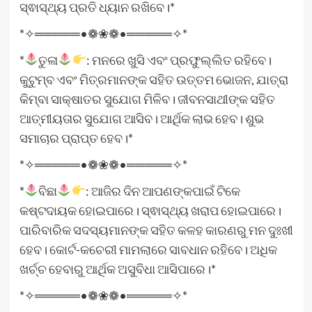
ସ୍ଵାସ୍ଥ୍ୟ ପ୍ରତି ଧ୍ୟାନ ରଖିବେ।*
*✧═════•❁❀❁•═════✧*
*
ତୁଳା
: ମନରେ ଖୁସି ଏବଂ ପ୍ରଫୁଲ୍ଲିତ ରହିବେ।
କୁଟୁମ୍ବ ଏବଂ ମିତ୍ରମାନଙ୍କ ସହିତ ଉତ୍ତମ ଭୋଜନ, ଯାତ୍ରା
କିମ୍ବା ସାକ୍ଷାତର ସୁଯୋଗ ମିଳିବ। ଜୀବନସାଥୀଙ୍କ ସହିତ
ଆତ୍ମୀୟତାର ସୁଯୋଗ ଆସିବ। ଆର୍ଥିକ ଲାଭ ହେବ। ଶୁଭ
ସମାଚାର ପ୍ରାପ୍ତ ହେବ।*
*✧═════•❁❀❁•═════✧*
*
ବିଛା
: ଆଜିର ଦିନ ଆପଣଙ୍କପାଇଁ ଟିକେ
କଷ୍ଟଦାୟକ ହୋଇପାରେ। ସ୍ଵାସ୍ଥ୍ୟ ଖରାପ ହୋଇପାରେ।
ପାରିବାରିକ ସଦସ୍ୟମାନଙ୍କ ସହିତ କଳହ କାରଣରୁ ମନ ଦୁଃଖୀ
ହେବ। କୋର୍ଟ-କଚେରୀ ମାମଲାରେ ସାବଧାନ ରହିବେ। ଅଧିକ
ଖର୍ଚ୍ଚ ହେବାରୁ ଆର୍ଥିକ ଅସୁବିଧା ଆସିପାରେ।*
*✧═════•❁❀❁•═════✧*