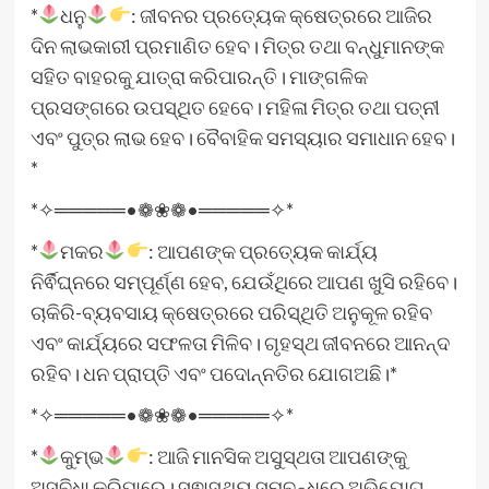
*
ଧନୁ
: ଜୀବନର ପ୍ରତ୍ୟେକ କ୍ଷେତ୍ରରେ ଆଜିର
ଦିନ ଲାଭକାରୀ ପ୍ରମାଣିତ ହେବ। ମିତ୍ର ତଥା ବନ୍ଧୁମାନଙ୍କ
ସହିତ ବାହରକୁ ଯାତ୍ରା କରିପାରନ୍ତି। ମାଙ୍ଗଳିକ
ପ୍ରସଙ୍ଗରେ ଉପସ୍ଥିତ ହେବେ। ମହିଳା ମିତ୍ର ତଥା ପତ୍ନୀ
ଏବଂ ପୁତ୍ର ଲାଭ ହେବ। ବୈବାହିକ ସମସ୍ୟାର ସମାଧାନ ହେବ।
*
*✧═════•❁❀❁•═════✧*
*
ମକର
: ଆପଣଙ୍କ ପ୍ରତ୍ୟେକ କାର୍ଯ୍ୟ
ନିର୍ଵିଘ୍ନରେ ସମ୍ପୂର୍ଣ୍ଣ ହେବ, ଯେଉଁଥିରେ ଆପଣ ଖୁସି ରହିବେ।
ଚାକିରି-ବ୍ୟବସାୟ କ୍ଷେତ୍ରରେ ପରିସ୍ଥିତି ଅନୁକୂଳ ରହିବ
ଏବଂ କାର୍ଯ୍ୟରେ ସଫଳତା ମିଳିବ। ଗୃହସ୍ଥ ଜୀବନରେ ଆନନ୍ଦ
ରହିବ। ଧନ ପ୍ରାପ୍ତି ଏବଂ ପଦୋନ୍ନତିର ଯୋଗଅଛି।*
*✧═════•❁❀❁•═════✧*
*
କୁମ୍ଭ
: ଆଜି ମାନସିକ ଅସୁସ୍ଥତା ଆପଣଙ୍କୁ
ଅସୁବିଧା କରିପାରେ। ସ୍ଵାସ୍ଥ୍ୟ ସମ୍ବନ୍ଧରେ ଅଭିଯୋଗ