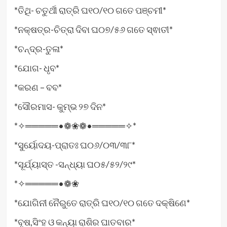
*ତିଥି- ଚତୁର୍ଥୀ ରାତ୍ରି ଘ୧୦/୧୦ ଗତେ ପଞ୍ଚମୀ*
*ନକ୍ଷତ୍ର-ଚିତ୍ରା ଦିବା ଘ୦୭/୫୬ ଗତେ ସ୍ଵାତୀ*
*ଚନ୍ଦ୍ର-ତୁଳା*
*ଯୋଗ- ଧୃବ*
*କରଣ – ବବ*
*ସୌରମାସ- କୁମ୍ଭ ୨୭ ଦିନ*
*✧═════•❁❀❁•═════✧*
*ସୁର୍ୟୋଦୟ-ପ୍ରାତଃ ଘ୦୬/୦୩/୩୮*
*ସୂର୍ଯ୍ୟାସ୍ତ -ସନ୍ଧ୍ୟା ଘ୦୫/୫୨/୨୯*
*✧═════•❁❀
*ଯୋଗିନୀ ନୈରୁତେ ରାତ୍ରି ଘ୧୦/୧୦ ଗତେ ଦକ୍ଷିଣେ*
*ବୃଷ,ସିଂହ ଓ କନ୍ୟା ରାଶିର ଘାତବାର*