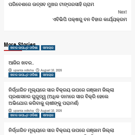
ପରିବେଶରେ ଉତ୍ସବ ମୁଖର ଟାଙ୍ଗରସାହି ଗ୍ରାମ
Next
ଏବିଭିପି ପକ୍ଷରୁ ବନ ବିହାର କାର୍ଯ୍ୟକ୍ରମ
More Stories
ଖବର ଉପାନ୍ତ ଓଡିଶା
ସମାଚାର
ଆଜିର ଖବର..
August 10, 2026
upanta odisha
ଖବର ଉପାନ୍ତ ଓଡିଶା
ସମାଚାର
ନିର୍ଦ୍ଧାରିତ ମୂଲ୍ୟରେ ସାର ବିକ୍ରୟ ଉପରେ ଗଞ୍ଜାମ ଜିଲ୍ଲା
ପ୍ରଶାସନର ଗୁରୁତ୍ୱ (ଅଧିକ ଦାମରେ ସାର ବିକ୍ରି ହେଲେ
ଅଭିଯୋଗ କରିବାକୁ ଚାଷୀଙ୍କୁ ପରାମର୍ଶ)
August 10, 2026
upanta odisha
ଖବର ଉପାନ୍ତ ଓଡିଶା
ସମାଚାର
ନିର୍ଦ୍ଧାରିତ ମୂଲ୍ୟରେ ସାର ବିକ୍ରୟ ଉପରେ ଗଞ୍ଜାମ ଜିଲ୍ଲା