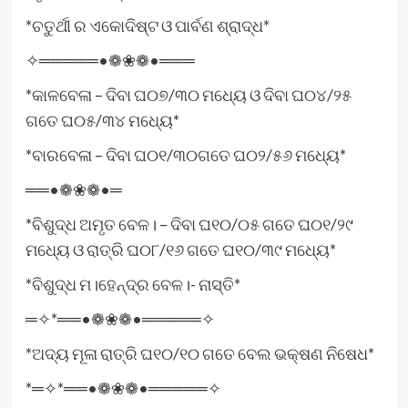
*ଚତୁର୍ଥୀ ର ଏକୋଦିଷ୍ଟ ଓ ପାର୍ବଣ ଶ୍ରାଦ୍ଧ*
✧═════•❁❀❁•═══
*କାଳବେଳା – ଦିବା ଘ୦୭/୩୦ ମଧ୍ୟେ ଓ ଦିବା ଘ୦୪/୨୫
ଗତେ ଘ୦୫/୩୪ ମଧ୍ୟେ*
*ବାରବେଳା – ଦିବା ଘ୦୧/୩୦ଗତେ ଘ୦୨/୫୬ ମଧ୍ୟେ*
══•❁❀❁•═
*ବିଶୁଦ୍ଧ ଅମୃତ ବେଳ। – ଦିବା ଘ୧୦/୦୫ ଗତେ ଘ୦୧/୨୯
ମଧ୍ୟେ ଓ ରାତ୍ରି ଘ୦୮/୧୬ ଗତେ ଘ୧୦/୩୯ ମଧ୍ୟେ*
*ବିଶୁଦ୍ଧ ମ।ହେନ୍ଦ୍ର ବେଳ।- ନାସ୍ତି*
═✧*══•❁❀❁•═════✧
*ଅଦ୍ୟ ମୂଳା ରାତ୍ରି ଘ୧୦/୧୦ ଗତେ ବେଲ ଭକ୍ଷଣ ନିଷେଧ*
*═✧*══•❁❀❁•═════✧