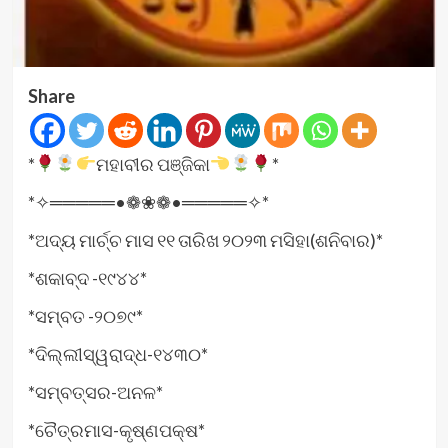
Share
*
ମହାବୀର ପଞ୍ଜିକା
*
*✧═════•❁❀❁•═════✧*
*ଅଦ୍ୟ ମାର୍ଚ୍ଚ ମାସ ୧୧ ତାରିଖ ୨୦୨୩ ମସିହା(ଶନିବାର)*
*ଶକାବ୍ଦ -୧୯୪୪*
*ସମ୍ବତ -୨୦୭୯*
*ଦିଲ୍ଲୀସ୍ୱରାଦ୍ଧ-୧୪୩୦*
*ସମ୍ବତ୍ସର-ଅନଳ*
*ଚୈତ୍ରମାସ-କୃଷ୍ଣପକ୍ଷ*