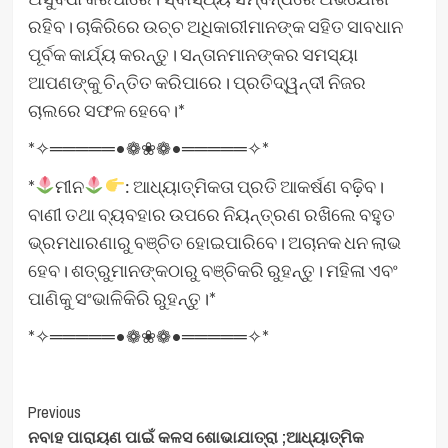
ରହିବ। ଚାକିରିରେ ଉଚ୍ଚ ଅଧିକାରୀମାନଙ୍କ ସହିତ ସାବଧାନ
ପୂର୍ବକ କାର୍ଯ୍ୟ କରନ୍ତୁ। ସନ୍ତାନମାନଙ୍କର ସମସ୍ୟା
ଆପଣଙ୍କୁ ଚିନ୍ତିତ କରିପାରେ। ପ୍ରତିଦ୍ୱନ୍ଦୀ ନିଜର
ଚାଲରେ ସଫଳ ହେବେ।*
*✧═════•❁❀❁•═════✧*
*
ମୀନ
: ଆଧ୍ୟାତ୍ମିକତା ପ୍ରତି ଆକର୍ଷଣ ବଢ଼ିବ।
ବାଣୀ ତଥା ବ୍ୟବହାର ଉପରେ ନିୟନ୍ତ୍ରଣ ରଖିଲେ ବହୁତ
ଭ୍ରମଧାରଣାରୁ ବଞ୍ଚିତ ହୋଇପାରିବେ। ଅଚାନକ ଧନ ଲାଭ
ହେବ। ଶତ୍ରୁମାନଙ୍କଠାରୁ ବଞ୍ଚିକରି ରୁହନ୍ତୁ। ମହିଳା ଏବଂ
ପାଣିକୁ ସଂଭାଳିକିରି ରୁହନ୍ତୁ।*
*✧═════•❁❀❁•═════✧*
Post
Previous
ନବାହ ପାରାୟଣ ପାଇଁ କଳସ ଶୋଭାଯାତ୍ରା ;ଆଧ୍ୟାତ୍ମିକ
Navigation