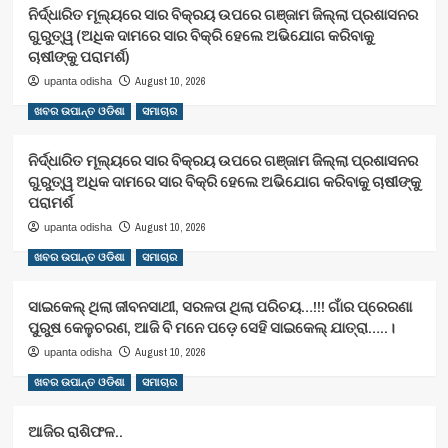
ନିର୍ଦ୍ଧାରିତ ମୂଲ୍ୟରେ ସାର ବିକ୍ରୟ ଉପରେ ଗଞ୍ଜାମ ଜିଲ୍ଲା ପ୍ରଶାସନର
ଗୁରୁତ୍ୱ (ଅଧିକ ଦାମରେ ସାର ବିକ୍ରି ହେଲେ ଅଭିଯୋଗ କରିବାକୁ
ଚାଷୀଙ୍କୁ ପରାମର୍ଶ)
August 10, 2026
upanta odisha
ଖବର ଉପାନ୍ତ ଓଡିଶା
ସମାଚାର
ନିର୍ଦ୍ଧାରିତ ମୂଲ୍ୟରେ ସାର ବିକ୍ରୟ ଉପରେ ଗଞ୍ଜାମ ଜିଲ୍ଲା ପ୍ରଶାସନର
ଗୁରୁତ୍ୱ ଅଧିକ ଦାମରେ ସାର ବିକ୍ରି ହେଲେ ଅଭିଯୋଗ କରିବାକୁ ଚାଷୀଙ୍କୁ
ପରାମର୍ଶ
August 10, 2026
upanta odisha
ଖବର ଉପାନ୍ତ ଓଡିଶା
ସମାଚାର
ସାଇକେଲ୍ ଥିଲା ଜୀବନସାଥୀ, ସରଳତା ଥିଲା ପରିଚୟ…!!! ଗାଁର ପ୍ରେରଣା
ପୁରୁଷ କେଳୁଚରଣ, ଆଜି ବି ମନେ ପଡ଼େ ସେହି ସାଇକେଲ୍ ଯାତ୍ରା…..।
August 10, 2026
upanta odisha
ଖବର ଉପାନ୍ତ ଓଡିଶା
ସମାଚାର
ଆଜିର ରାଶିଫଳ..