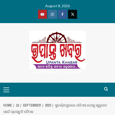
Skip
August 8, 2026
to
content
Youtube
Vimeo
Facebook
Twitter
UPANT ODISHA NO. 1 ODIA CHANNEL
Primary
Menu
HOME
10
SEPTEMBER
2023
ସୁବର୍ଣ୍ଣପୁରରେ ଓପିଏସ ରଥକୁ ସ୍ୱାଗତ
ପାଇଁ ପ୍ରସ୍ତୁତି ବୈଠକ