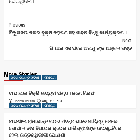
ଦେଇଥିଲେ।
Post
Previous
ବିଜୁ ଜନତା ଦଳର ବୃକ୍ଷ ରୋପଣ ସହ ଜୀବନ ବିନ୍ଦୁ କାର୍ଯ୍ୟକ୍ରମ ।
Navigation
Next
ଭି ଆର ଏସ ପରେ ଅନାମୁ ଙ୍କ ଅଞ୍ଚଳ ଗସ୍ତ
More Stories
ଖବର ଉପାନ୍ତ ଓଡିଶା
ସମାଚାର
ବାଘ ଛାଲ ବିକ୍ରି ଉଦ୍ୟମ ପଣ୍ଡ। ଜଣେ ଗିରଫ
August 8, 2026
upanta odisha
ଖବର ଉପାନ୍ତ ଓଡିଶା
ସମାଚାର
ବାଘଶାଳା ରାଧାକାନ୍ତ ମଠର ମହନ୍ତ ଭାବେ ଦାୟିତ୍ୱ ନେଲେ
ଗୋପାଳ ଦାସ ବିଧାୟକ ରୂପେଶ ପାଣିଗ୍ରାହୀଙ୍କ ଉପସ୍ଥିତିରେ
ହେଲା ଉତ୍ତରାଧିକାରୀ ଘୋଷଣା