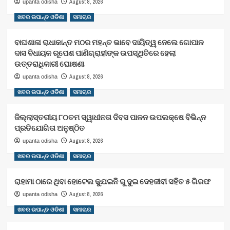
August 8, 2026
upanta odisha
ଖବର ଉପାନ୍ତ ଓଡିଶା
ସମାଚାର
ବାଘଶାଳା ରାଧାକାନ୍ତ ମଠର ମହନ୍ତ ଭାବେ ଦାୟିତ୍ୱ ନେଲେ ଗୋପାଳ
ଦାସ ବିଧାୟକ ରୂପେଶ ପାଣିଗ୍ରାହୀଙ୍କ ଉପସ୍ଥିତିରେ ହେଲା
ଉତ୍ତରାଧିକାରୀ ଘୋଷଣା
August 8, 2026
upanta odisha
ଖବର ଉପାନ୍ତ ଓଡିଶା
ସମାଚାର
ଜିଲ୍ଲାସ୍ତରୀୟ ୮୦ତମ ସ୍ୱାଧୀନତା ଦିବସ ପାଳନ ଉପଲକ୍ଷେ ବିଭିନ୍ନ
ପ୍ରତିଯୋଗିତା ଅନୁଷ୍ଠିତ
August 8, 2026
upanta odisha
ଖବର ଉପାନ୍ତ ଓଡିଶା
ସମାଚାର
ରାହାମା ଠାରେ ଥିବା ହୋଟେଲ କ୍ଯୁଇନି ରୁ ଦୁଇ ଦେହଜୀବୀ ସହିତ ୫ ଗିରଫ
August 8, 2026
upanta odisha
ଖବର ଉପାନ୍ତ ଓଡିଶା
ସମାଚାର