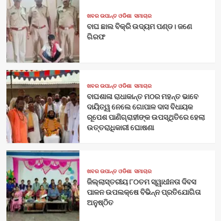
ଖବର ଉପାନ୍ତ ଓଡିଶା
ସମାଚାର
ବାଘ ଛାଲ ବିକ୍ରି ଉଦ୍ୟମ ପଣ୍ଡ। ଜଣେ
ଗିରଫ
ଖବର ଉପାନ୍ତ ଓଡିଶା
ସମାଚାର
ବାଘଶାଳା ରାଧାକାନ୍ତ ମଠର ମହନ୍ତ ଭାବେ
ଦାୟିତ୍ୱ ନେଲେ ଗୋପାଳ ଦାସ ବିଧାୟକ
ରୂପେଶ ପାଣିଗ୍ରାହୀଙ୍କ ଉପସ୍ଥିତିରେ ହେଲା
ଉତ୍ତରାଧିକାରୀ ଘୋଷଣା
ଖବର ଉପାନ୍ତ ଓଡିଶା
ସମାଚାର
ଜିଲ୍ଲାସ୍ତରୀୟ ୮୦ତମ ସ୍ୱାଧୀନତା ଦିବସ
ପାଳନ ଉପଲକ୍ଷେ ବିଭିନ୍ନ ପ୍ରତିଯୋଗିତା
ଅନୁଷ୍ଠିତ