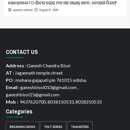
ଭେଡ଼େନରେ ୮୦ ଲିଟର ଚୋରା ମଦ ସହ ବାଇକ୍ ଜବତ; ବେପାରୀ ଗିରଫ
August 8, 2026
upanta odisha
CONTACT US
Address :
Ganesh Chandra Bisoi
AT :
Jagannath temple street
PO :
mohana gajapati pin 761015 odisha.
Email :
ganeshbisoi010@gmail.com ,
ganeshbisoi15@gmail.com
Mob :
9437620700, 8018150533, 8018250533
Categories
BREAKING NEWS
TEST SERIES
TRANSFERS