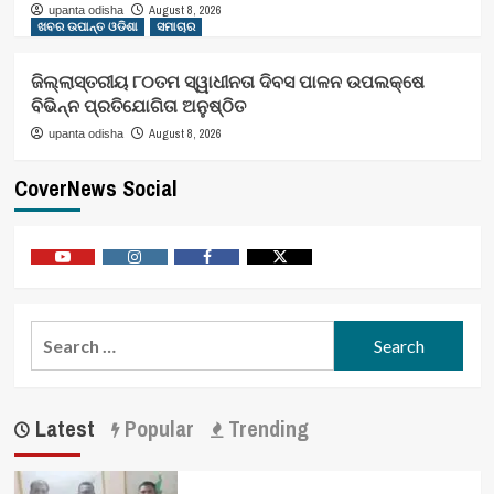
August 8, 2026
upanta odisha
ଖବର ଉପାନ୍ତ ଓଡିଶା
ସମାଚାର
ଜିଲ୍ଲାସ୍ତରୀୟ ୮୦ତମ ସ୍ୱାଧୀନତା ଦିବସ ପାଳନ ଉପଲକ୍ଷେ
ବିଭିନ୍ନ ପ୍ରତିଯୋଗିତା ଅନୁଷ୍ଠିତ
August 8, 2026
upanta odisha
CoverNews Social
Youtube
Vimeo
Facebook
Twitter
Search
for:
Latest
Popular
Trending