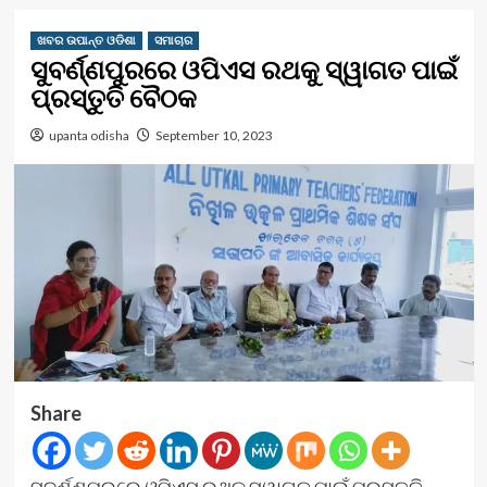
ଖବର ଉପାନ୍ତ ଓଡିଶା
ସମାଚାର
ସୁବର୍ଣ୍ଣପୁରରେ ଓପିଏସ ରଥକୁ ସ୍ୱାଗତ ପାଇଁ
ପ୍ରସ୍ତୁତି ବୈଠକ
upanta odisha
September 10, 2023
Share