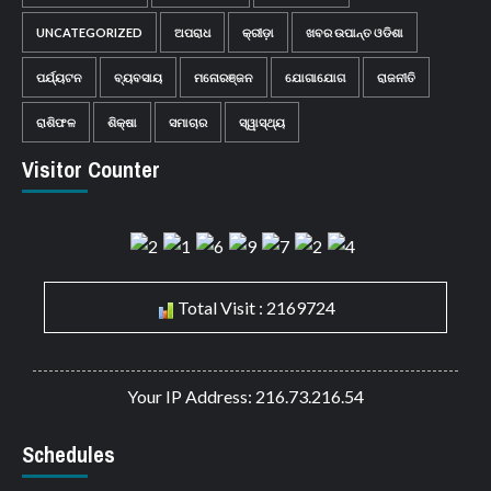
UNCATEGORIZED
ଅପରାଧ
କ୍ରୀଡ଼ା
ଖବର ଉପାନ୍ତ ଓଡିଶା
ପର୍ଯ୍ୟଟନ
ବ୍ୟବସାୟ
ମନୋରଞ୍ଜନ
ଯୋଗାଯୋଗ
ରାଜନୀତି
ରାଶିଫଳ
ଶିକ୍ଷା
ସମାଚାର
ସ୍ୱାସ୍ଥ୍ୟ
Visitor Counter
Total Visit : 2169724
Your IP Address: 216.73.216.54
Schedules