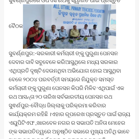
ସୁବର୍ଣ୍ଣପୁରରେ ଓପିଏସ ରଥକୁ ସ୍ୱାଗତ ପାଇଁ ପ୍ରସ୍ତୁତି
ବୈଠକ
ସୁବର୍ଣ୍ଣପୁର:-ସରକାରୀ କର୍ମଚାରୀ ଙ୍କୁ ପୁରୁଣା ପେନସନ
ଦେବାର ଦାବି ସବୁବେଳେ କରିଆସୁଥିଲେ ମଧ୍ୟ ସରକାର
ଏଥିପ୍ରତି ଦୃଷ୍ଟି ଦେଉନଥିବା ଅଭିଯୋଗ ହୋଇ ଆସୁଥିବା
ବେଳେ ୨୦୦୪ ପରବର୍ତ୍ତୀ ସମୟରେ ନିଯୁକ୍ତ ସମସ୍ତ
କର୍ମଚାରୀ ଙ୍କୁ ପୁରୁଣା ପେନସନ କିପରି ମିଳିବ ଏଥିପାଇଁ ଏକ
ରଥ ଆସନ୍ତା ୨୦ ତାରିଖ ସର୍ବଭାରତୀୟ ପେନସନ ରଥ
ସୁଵର୍ଣପୁର-ବୌଦ୍ଧ ଜିଲ୍ଲାକୁ ପରିକ୍ରମା କରିବାର
କାର୍ଯ୍ୟକ୍ରମ ରହିଛି ।ଏହାର ରୂପରେଖ ପ୍ରସ୍ତୁତ ପାଇଁ ରାଜ୍ୟ
ଏୟୁପିଟିଏଫ ,ଖାରବେଳ ନଗର ର ସଭାପତି ଅନିତା ମେହେର
ଙ୍କ ସଭାପତିତ୍ୱରେ ଅନୁଷ୍ଠିତ ସଭାରେ ମୁଖ୍ୟ ଅତିଥି ଭାବେ