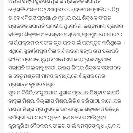
ଅମଲା ସଙ୍ଘ ସୁବର୍ଣ୍ଣପୂର ର ପ୍ରାକ୍ତନ ସଭାପତି
ଜ୍ୟୋତିରଂଜନ ପଟ୍ଟନାୟକ ଓ ଅନ୍ୟତମ ସମ୍ମାନିତ ଅତିଥି
ଭାବେ ଏବିଇଓ ପ୍ରଶାନ୍ତ କୁମାର ରଥ, ଶିକ୍ଷକ ସଂଘର
ପ୍ରାକ୍ତନ ସଭାପତି ପ୍ରଦୀପ ପୁରୋହିତ, କଣ୍ଟାମାଲ ବ୍ଲକର
ବରିଷ୍ଠ ଶିକ୍ଷକ ଖଗେଶ୍ବର ବସ୍ତିଆ, ପ୍ରମୁଖ ଯୋଗ ଦେଇ
କାର୍ଯ୍ୟକ୍ରମ ର ସଫଳ ରୂପାୟନ ପାଇଁ ପ୍ରସ୍ତୁତ କରିଥିଲେ ।
ଏଥିରେ ସୁବର୍ଣ୍ଣପୁର ଜିଲା ହାବିଲଦାର ସଙ୍ଘ ଉପ ସଭାପତି
ରଂଜିତ ପ୍ରଧାନ, ନ୍ୟୁଉ ଏନପିଏସ କଣ୍ଟ୍ରାକଟାଚୁଆଲ
ସଭାପତି ଲାଲବାବୁ ସେଠୀ, ଉଭୟ ଜିଲାର ଶିକ୍ଷକ ସଙ୍ଘଠନ
ର ନେତୃମଣ୍ଡଳୀ ମାନଙ୍କ ମଧ୍ୟରେ ଶିକ୍ଷକ ନେତା
ପ୍ରଶାନ୍ତ କୁମାର ମିଶ୍ର
ସୁଦାମ ଦିଶିରି,ରଂଜୁ ଅମାତ,ଶୁଶୀଳ ପ୍ରଧାନ,ପିଷ୍ଟା ସଭାପତି
ବାବୁଲା ମିଶ୍ର, ଦିଲ୍ଲୀପ ମିଶ୍ର,ଗିରିଶ ତ୍ରିପାଠୀ, ଦାମୋଦର
ପଣ୍ଡା,ମିଶ୍ର ପ୍ରମୁଖଙ୍କ ସହ ଶତାଧିକ ଶିକ୍ଷକ ଓ ବିଭିନ୍ନ
କର୍ମଚାରୀ ଯୋଗଦେଇଥିଲେ ।ଶେଷରେ ଡ଼ ଅନିରୁଦ୍ଧ
କୁରକୁରିଆ ବୈଠକର ସଫଳତା ପାଇଁ ସମସ୍ତଙ୍କୁ ଧନ୍ୟବାଦ