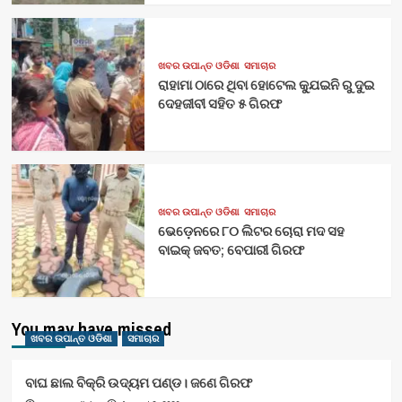
ଖବର ଉପାନ୍ତ ଓଡିଶା
ସମାଚାର
ରାହାମା ଠାରେ ଥିବା ହୋଟେଲ କ୍ଯୁଇନି ରୁ ଦୁଇ
ଦେହଜୀବୀ ସହିତ ୫ ଗିରଫ
ଖବର ଉପାନ୍ତ ଓଡିଶା
ସମାଚାର
ଭେଡ଼େନରେ ୮୦ ଲିଟର ଚୋରା ମଦ ସହ
ବାଇକ୍ ଜବତ; ବେପାରୀ ଗିରଫ
You may have missed
ଖବର ଉପାନ୍ତ ଓଡିଶା
ସମାଚାର
ବାଘ ଛାଲ ବିକ୍ରି ଉଦ୍ୟମ ପଣ୍ଡ। ଜଣେ ଗିରଫ