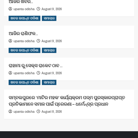
ଆଜିର ଖବର..
August 9, 2026
upanta odisha
ଖବର ଉପାନ୍ତ ଓଡିଶା
ସମାଚାର
ଆଜିର ରାଶିଫଳ..
August 9, 2026
upanta odisha
ଖବର ଉପାନ୍ତ ଓଡିଶା
ସମାଚାର
ରାହାମା ରୁ ସେକ୍ସ ରାକେଟ ଠାବ ..
August 9, 2026
upanta odisha
ଖବର ଉପାନ୍ତ ଓଡିଶା
ସମାଚାର
ସମ୍ବଲପୁରରେ ‘ମାଟିର ମହକ’ କାର୍ଯ୍ୟକ୍ରମ ପଦ୍ମ ପୁରସ୍କାରପ୍ରାପ୍ତ
ପ୍ରତିଭାମାନେ ସମାଜ ପାଇଁ ପ୍ରେରଣା – ଧର୍ମେନ୍ଦ୍ର ପ୍ରଧାନ
August 8, 2026
upanta odisha