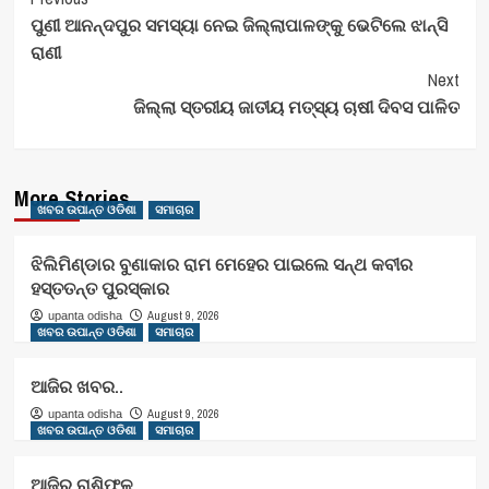
Post
ପୁଣୀ ଆନନ୍ଦପୁର ସମସ୍ୟା ନେଇ ଜିଲ୍ଲାପାଳଙ୍କୁ ଭେଟିଲେ ଝାନ୍ସି
Navigation
ରାଣୀ
Next
ଜିଲ୍ଲା ସ୍ତରୀୟ ଜାତୀୟ ମତ୍ସ୍ୟ ଚାଷୀ ଦିବସ ପାଳିତ
More Stories
ଖବର ଉପାନ୍ତ ଓଡିଶା
ସମାଚାର
ଝିଲିମିଣ୍ଡାର ବୁଣାକାର ରାମ ମେହେର ପାଇଲେ ସନ୍ଥ କବୀର
ହସ୍ତତନ୍ତ ପୁରସ୍କାର
August 9, 2026
upanta odisha
ଖବର ଉପାନ୍ତ ଓଡିଶା
ସମାଚାର
ଆଜିର ଖବର..
August 9, 2026
upanta odisha
ଖବର ଉପାନ୍ତ ଓଡିଶା
ସମାଚାର
ଆଜିର ରାଶିଫଳ..