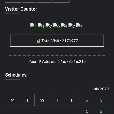
Visitor Counter
Total Visit : 2170977
Your IP Address: 216.73.216.215
Schedules
July 2023
M
T
W
T
F
S
S
1
2