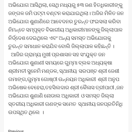
ଅଭିଯୋଗ ଆସିଥିଲା, ସେଥି ମଧ୍ୟରୁ ୫୩ ଜଣ ହିତଧିକାରୀଙ୍କୁ
ଜଙ୍ଗଳ ଜମି ପଟ୍ଟା ବଣ୍ଟନ କରାଯାଇଥିଲା। ଅଜିର ମିଳିତ ଜନ
ଅଭିଯୋଗ ଶୁଣାଣିରେ ଆବେଦନର ତୁରନ୍ତ ଫଇସଲା କରିବା
ନିମନ୍ତେ ସମ୍ପୃକ୍ତ ବିଭାଗୀୟ ଅଧିକାରୀମାନଙ୍କୁ ଜିଲ୍ଲାପାଳ
ନିର୍ଦ୍ଦେଶ ଦେଇଥିଲେ ଏବଂ ଅନ୍ୟ ସମସ୍ତ ଅଭିଯୋଗକୁ
ତୁରନ୍ତ ସମାଧାନ କରାଯିବ ବୋଲି ଜିଲ୍ଲାପାଳ କହିଛନ୍ତି ।
ଆଜିର ଗ୍ରାମ୍ୟ ମୁଖୀ ପ୍ରଶାସନ ସହ ସଂଯୁକ୍ତ ଜନ
ଅଭିଯୋଗ ଶୁଣାଣୀ ସମୟରେ ଗୁମ୍ମା ବ୍ଲକ ଅଧ୍ୟକ୍ଷା
ଶ୍ରୀମତୀ ସୁନେମି ମଣ୍ଡଳ, ସ୍ଥାନୀୟ ସରପଞ୍ଚ ଶ୍ରୀ ଜେଶୀ
ଗମାଙ୍ଗ,ଗୁମ୍ମା ଗୋଷ୍ଠୀ ଉନ୍ନୟନ ଅଧିକାରୀ ଶ୍ରୀ ଅନୁପ
ଅଭିଷେକ ବେହେରା,ତହସିଲଦାର ଶ୍ରୀ କୈଳାସ ତ୍ରୀପାଠୀ ,ଜନ
ଅଭିଯୋଗ ଶୁଣାଣି ନୋଡାଲ ଅଧିକାରୀ ଓ ସମସ୍ତ ଜିଲ୍ଲା
ସ୍ତରୀୟ ଅଧିକାରୀ ଗଣଙ୍କ ସମେତ ସ୍ଥାନୀୟ ଜନପ୍ରତିନିଧି
ଉପସ୍ଥିତ ଥିଲେ ।
Previous