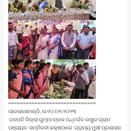
==============================
ପାରଳାଖେମଣ୍ଡି, ତା.୧୦.୦୭.୨୦୨୩
ଗଜପତି ଜିଲ୍ଲା ଗୁମ୍ମା ବ୍ଲକ ଅନ୍ତର୍ଗତ ଉଖୁର ଗ୍ରାମ
ପଞ୍ଚାୟତ ସମ୍ମିଳନୀ କକ୍ଷଠାରେ ଗ୍ରାମ୍ୟ ମୁଖୀ ପ୍ରଶାସନ