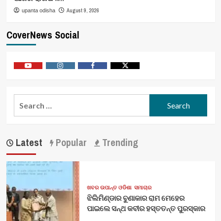
August 9, 2026
upanta odisha
CoverNews Social
Youtube
Vimeo
Facebook
Twitter
Search
for:
Latest
Popular
Trending
ଖବର ଉପାନ୍ତ ଓଡିଶା
ସମାଚାର
ଝିଲିମିଣ୍ଡାର ବୁଣାକାର ରାମ ମେହେର
ପାଇଲେ ସନ୍ଥ କବୀର ହସ୍ତତନ୍ତ ପୁରସ୍କାର