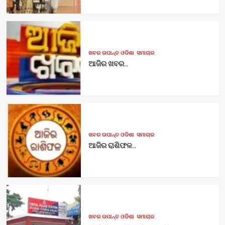
ଖବର ଉପାନ୍ତ ଓଡିଶା
ସମାଚାର
ଆଜିର ଖବର..
ଖବର ଉପାନ୍ତ ଓଡିଶା
ସମାଚାର
ଆଜିର ରାଶିଫଳ..
ଖବର ଉପାନ୍ତ ଓଡିଶା
ସମାଚାର