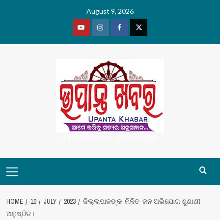
Skip
August 9, 2026
to
content
Youtube
Vimeo
Facebook
Twitter
UPANT ODISHA NO. 1 ODIA CHANNEL
Primary
Menu
HOME
10
JULY
2023
ଜିଲ୍ଲାପାଳଙ୍କ ମିଳିତ ଜନ ଅଭିଯୋଗ ଶୁଣାଣୀ
ଅନୁଷ୍ଠିତ।