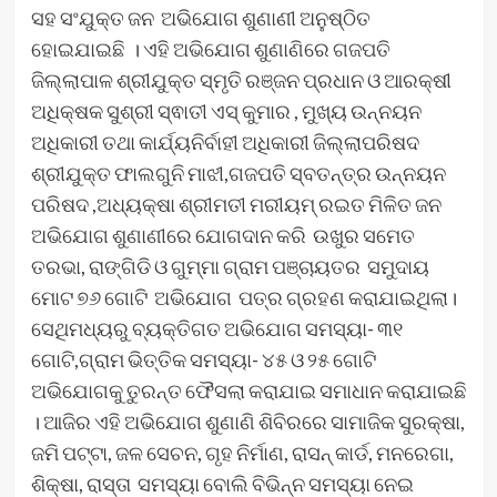
ସହ ସଂଯୁକ୍ତ ଜନ ଅଭିଯୋଗ ଶୁଣାଣୀ ଅନୁଷ୍ଠିତ
ହୋଇଯାଇଛି । ଏହି ଅଭିଯୋଗ ଶୁଣାଣିରେ ଗଜପତି
ଜିଲ୍ଲାପାଳ ଶ୍ରୀଯୁକ୍ତ ସ୍ମୃତି ରଞ୍ଜନ ପ୍ରଧାନ ଓ ଆରକ୍ଷୀ
ଅଧିକ୍ଷକ ସୁଶ୍ରୀ ସ୍ଵାତୀ ଏସ୍ କୁମାର , ମୁଖ୍ୟ ଉନ୍ନୟନ
ଅଧିକାରୀ ତଥା କାର୍ଯ୍ୟନିର୍ବାହୀ ଅଧିକାରୀ ଜିଲ୍ଲାପରିଷଦ
ଶ୍ରୀଯୁକ୍ତ ଫାଲଗୁନି ମାଝୀ,ଗଜପତି ସ୍ବତନ୍ତ୍ର ଉନ୍ନୟନ
ପରିଷଦ ,ଅଧ୍ୟକ୍ଷା ଶ୍ରୀମତୀ ମରୀୟମ୍ ରଇତ ମିଳିତ ଜନ
ଅଭିଯୋଗ ଶୁଣାଣୀରେ ଯୋଗଦାନ କରି ଉଖୁର ସମେତ
ତରଭା, ରାଙ୍ଗିଡି ଓ ଗୁମ୍ମା ଗ୍ରାମ ପଞ୍ଚାୟତର ସମୁଦାୟ
ମୋଟ ୭୬ ଗୋଟି ଅଭିଯୋଗ ପତ୍ର ଗ୍ରହଣ କରାଯାଇଥିଲା।
ସେଥିମଧ୍ୟରୁ ବ୍ୟକ୍ତିଗତ ଅଭିଯୋଗ ସମସ୍ୟା- ୩୧
ଗୋଟି,ଗ୍ରାମ ଭିତ୍ତିକ ସମସ୍ୟା- ୪୫ ଓ ୨୫ ଗୋଟି
ଅଭିଯୋଗକୁ ତୁରନ୍ତ ଫୈସଲା କରାଯାଇ ସମାଧାନ କରାଯାଇଛି
। ଆଜିର ଏହି ଅଭିଯୋଗ ଶୁଣାଣି ଶିବିରରେ ସାମାଜିକ ସୁରକ୍ଷା,
ଜମି ପଟ୍ଟା, ଜଳ ସେଚନ, ଗୃହ ନିର୍ମାଣ, ରାସନ୍ କାର୍ଡ, ମନରେଗା,
ଶିକ୍ଷା, ରାସ୍ତା ସମସ୍ୟା ବୋଲି ବିଭିନ୍ନ ସମସ୍ୟା ନେଇ