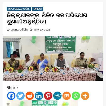
ଖବର ଉପାନ୍ତ ଓଡିଶା
ସମାଚାର
ଜିଲ୍ଲାପାଳଙ୍କ ମିଳିତ ଜନ ଅଭିଯୋଗ
ଶୁଣାଣୀ ଅନୁଷ୍ଠିତ।
upanta odisha
July 10, 2023
Share