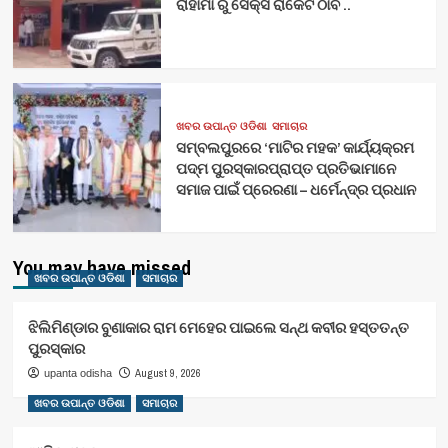
ରାହାମା ରୁ ସେକ୍ସ ରାକେଟ ଠାବ ..
ଖବର ଉପାନ୍ତ ଓଡିଶା
ସମାଚାର
ସମ୍ବଲପୁରରେ ‘ମାଟିର ମହକ’ କାର୍ଯ୍ୟକ୍ରମ
ପଦ୍ମ ପୁରସ୍କାରପ୍ରାପ୍ତ ପ୍ରତିଭାମାନେ
ସମାଜ ପାଇଁ ପ୍ରେରଣା – ଧର୍ମେନ୍ଦ୍ର ପ୍ରଧାନ
You may have missed
ଖବର ଉପାନ୍ତ ଓଡିଶା
ସମାଚାର
ଝିଲିମିଣ୍ଡାର ବୁଣାକାର ରାମ ମେହେର ପାଇଲେ ସନ୍ଥ କବୀର ହସ୍ତତନ୍ତ
ପୁରସ୍କାର
August 9, 2026
upanta odisha
ଖବର ଉପାନ୍ତ ଓଡିଶା
ସମାଚାର