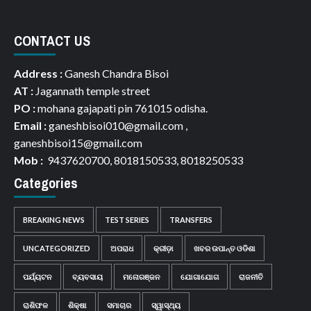
CONTACT US
Address :
Ganesh Chandra Bisoi
AT :
Jagannath temple street
PO :
mohana gajapati pin 761015 odisha.
Email :
ganeshbisoi010@gmail.com ,
ganeshbisoi15@gmail.com
Mob :
9437620700, 8018150533, 8018250533
Categories
BREAKING NEWS
TEST SERIES
TRANSFERS
UNCATEGORIZED
ଅପରାଧ
କ୍ରୀଡ଼ା
ଖବର ଉପାନ୍ତ ଓଡିଶା
ପର୍ଯ୍ୟଟନ
ବ୍ୟବସାୟ
ମନୋରଞ୍ଜନ
ଯୋଗାଯୋଗ
ରାଜନୀତି
ରାଶିଫଳ
ଶିକ୍ଷା
ସମାଚାର
ସ୍ୱାସ୍ଥ୍ୟ