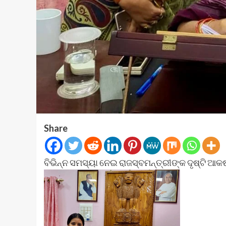
Share
ବିଭିନ୍ନ ସମସ୍ୟା ନେଇ ରାଜସ୍ବମନ୍ତ୍ରୀଙ୍କ ଦୃଷ୍ଟି ଆକର