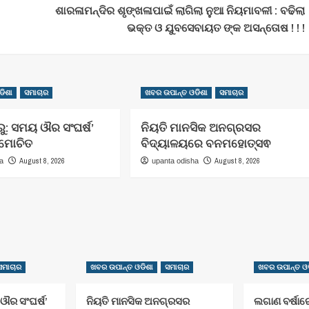
ଶାରଳାମନ୍ଦିର ଶୃଙ୍ଖଳାପାଇଁ ଲାଗିଲା ନୁଆ ନିୟମାବଳୀ : ବଢିଲା
ଭକ୍ତ ଓ ଯୁବସେବାୟତ ଙ୍କ ଅସନ୍ତୋଷ ! ! !
ଡିଶା
ସମାଚାର
ଖବର ଉପାନ୍ତ ଓଡିଶା
ସମାଚାର
ରୁ: ସମୟ ଔର ସଂଘର୍ଷ’
ନିୟତି ମାନସିକ ଅନଗ୍ରସର
୍ମୋଚିତ
ବିଦ୍ୟାଳୟରେ ବନମହୋତ୍ସଵ
August 8, 2026
August 8, 2026
ha
upanta odisha
ସମାଚାର
ଖବର ଉପାନ୍ତ ଓଡିଶା
ସମାଚାର
ଖବର ଉପାନ୍ତ ଓଡ
 ଔର ସଂଘର୍ଷ’
ନିୟତି ମାନସିକ ଅନଗ୍ରସର
ଲଗାଣ ବର୍ଷାର