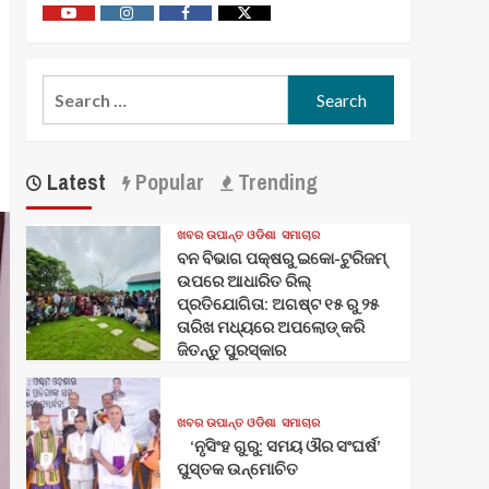
Youtube
Vimeo
Facebook
Twitter
Search
for:
Latest
Popular
Trending
ଖବର ଉପାନ୍ତ ଓଡିଶା
ସମାଚାର
ବନ ବିଭାଗ ପକ୍ଷରୁ ଇକୋ-ଟୁରିଜମ୍
ଉପରେ ଆଧାରିତ ରିଲ୍
ପ୍ରତିଯୋଗିତା: ଅଗଷ୍ଟ ୧୫ ରୁ ୨୫
ତାରିଖ ମଧ୍ୟରେ ଅପଲୋଡ୍ କରି
ଜିତନ୍ତୁ ପୁରସ୍କାର
ଖବର ଉପାନ୍ତ ଓଡିଶା
ସମାଚାର
‘ନୃସିଂହ ଗୁରୁ: ସମୟ ଔର ସଂଘର୍ଷ’
ପୁସ୍ତକ ଉନ୍ମୋଚିତ