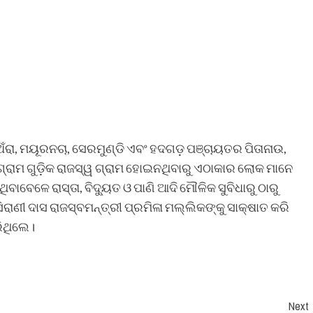
ଁରା, ମୟୂରନଚା, ସେରମୁଣ୍ଡି ଏବଂ ହଦଗଡ଼ ପଞ୍ଚାୟତର ପିତାନାଉ,
ଗ୍ରାମ ଗୁଡ଼ିକ ରାଜସ୍ୱ ଗ୍ରାମ ହୋଇନଥିବାରୁ ଏଠାକାର ଲୋକ ମାନେ
ାବେଳେ ରାସ୍ତା, ବିଦ୍ୟୁତ ଓ ପାଣି ଆଦି ମୌଳିକ ସୁବିଧାରୁ ଠାରୁ
ରାଣୀ ଦାସ ରାଜସ୍ବମନ୍ତ୍ରୀ ପ୍ରମିଳା ମଲ୍ଲିକଙ୍କୁ ସାକ୍ଷାତ କରି
ରିଥିଲେ।
Next