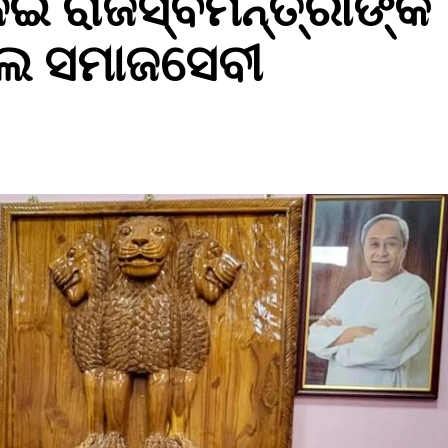
ନେଇ ରାଜସ୍ବମନ୍ତ୍ରୀଙ୍କ
ଲେ ସମାଜସେବୀ