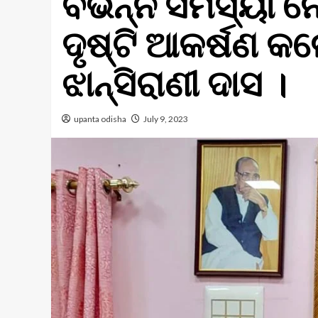
ବିଭିନ୍ନ ସମସ୍ୟା 
ଦୃଷ୍ଟି ଆକର୍ଷଣ କ
ଝାନ୍ସିରାଣୀ ଦାସ ।
upanta odisha
July 9, 2023