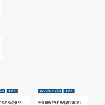
ିଶା
ସମାଚାର
ଖବର ଉପାନ୍ତ ଓଡିଶା
ସମାଚାର
େ ଘର ଭାଙ୍ଗି ୧୧
ବାଘ ଛାଲ ବିକ୍ରି ଉଦ୍ୟମ ପଣ୍ଡ।