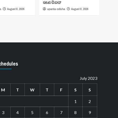
ଜଣେ ଗିରଫ
August 8, 2026
August 8, 2026
a
upanta odisha
chedules
July 2023
M
T
W
T
F
S
S
1
2
3
4
5
6
7
8
9