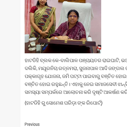
ହାଟଡିହି ବ୍ଲକ କେ-ବାଲିପାଳ ପଞ୍ଚାୟତର ରାଇଘାଟି, ଭଅ
ଦଲିକି, ମୟୂରନିଚା ରତ୍ନମରା, ସୁଜନାପାଳ ଆଦି ଜଙ୍ଗଲ 
ପକ୍କାଗୃହ ଯୋଜନା, ଜମି ପଟ୍ଟା ପାଇବାରୁ ବଞ୍ଚିତ ହୋଇଥିବ
ବଞ୍ଚିତ ହୋଇ ରହୁଛନ୍ତି। ଏହାକୁ ନେଇ ସମାଜସେବୀ ଝାନ୍ସି
ସମସ୍ୟା ସମ୍ପର୍କରେ ଆଲୋଚନା କରି ଦୃଷ୍ଟି ଆକର୍ଷଣ କ
(ହାଟଡିହି ରୁ ସୋମେଶ ପରିଡ଼ା ଙ୍କ ରିପୋର୍ଟ୍)
Post
Previous