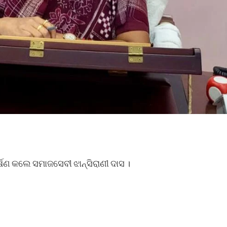
୍ଷଣ କଲେ ସମାଜସେବୀ ଝାନ୍ସିରାଣୀ ଦାସ ।