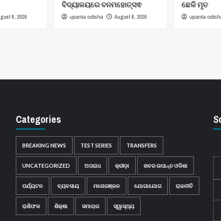
ବିଦ୍ୟାଳୟରେ ବନମହୋତ୍ସଵ
ଛେଳି ମୃତ
gust 8, 2026
August 8, 2026
upanta odisha
upanta odish
Categories
S
BREAKING NEWS
TEST SERIES
TRANSFERS
UNCATEGORIZED
ଅପରାଧ
କ୍ରୀଡ଼ା
ଖବର ଉପାନ୍ତ ଓଡିଶା
ପର୍ଯ୍ୟଟନ
ବ୍ୟବସାୟ
ମନୋରଞ୍ଜନ
ଯୋଗାଯୋଗ
ରାଜନୀତି
ରାଶିଫଳ
ଶିକ୍ଷା
ସମାଚାର
ସ୍ୱାସ୍ଥ୍ୟ