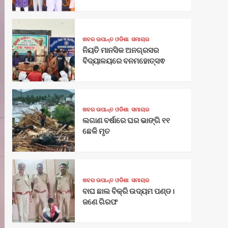
ଖବର ଉପାନ୍ତ ଓଡିଶା
ସମାଚାର
ନିୟତି ମାନସିକ ଅନଗ୍ରସର
ବିଦ୍ୟାଳୟରେ ବନମହୋତ୍ସଵ
ଖବର ଉପାନ୍ତ ଓଡିଶା
ସମାଚାର
ଲଗାଣ ବର୍ଷାରେ ଘର ଭାଙ୍ଗି ୧୧
ଛେଳି ମୃତ
ଖବର ଉପାନ୍ତ ଓଡିଶା
ସମାଚାର
ବାଘ ଛାଲ ବିକ୍ରି ଉଦ୍ୟମ ପଣ୍ଡ।
ଜଣେ ଗିରଫ