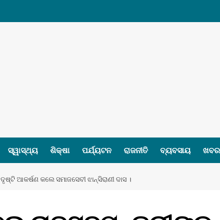
ସ୍ୱାସ୍ଥ୍ୟ
ଶିକ୍ଷା
ପର୍ଯ୍ୟଟନ
ରାଜନୀତି
ବ୍ୟବସାୟ
ଖବର 
ଦୃଷ୍ଟି ଆକର୍ଷଣ କଲେ ସମାଜସେବୀ ଝାନ୍ସିରାଣୀ ଦାସ ।