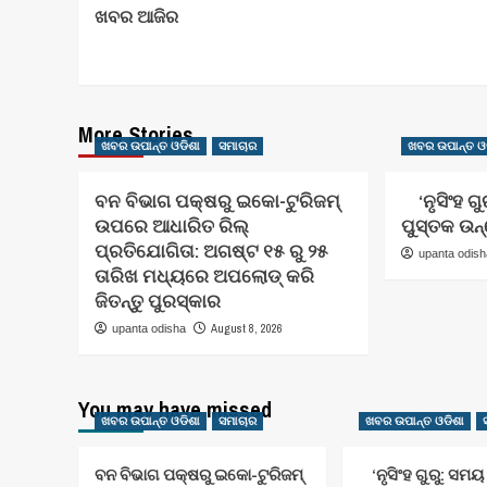
ଖବର ଆଜିର
Navigation
More Stories
ଖବର ଉପାନ୍ତ ଓଡିଶା
ସମାଚାର
ଖବର ଉପାନ୍ତ ଓ
ବନ ବିଭାଗ ପକ୍ଷରୁ ଇକୋ-ଟୁରିଜମ୍
‘ନୃସିଂହ ଗୁ
ଉପରେ ଆଧାରିତ ରିଲ୍
ପୁସ୍ତକ ଉନ
ପ୍ରତିଯୋଗିତା: ଅଗଷ୍ଟ ୧୫ ରୁ ୨୫
upanta odis
ତାରିଖ ମଧ୍ୟରେ ଅପଲୋଡ୍ କରି
ଜିତନ୍ତୁ ପୁରସ୍କାର
August 8, 2026
upanta odisha
You may have missed
ଖବର ଉପାନ୍ତ ଓଡିଶା
ସମାଚାର
ଖବର ଉପାନ୍ତ ଓଡିଶା
ବନ ବିଭାଗ ପକ୍ଷରୁ ଇକୋ-ଟୁରିଜମ୍
‘ନୃସିଂହ ଗୁରୁ: ସମୟ